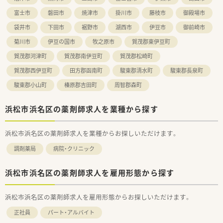
富士市
磐田市
焼津市
掛川市
藤枝市
御殿場市
袋井市
下田市
裾野市
湖西市
伊豆市
御前崎市
菊川市
伊豆の国市
牧之原市
賀茂郡東伊豆町
賀茂郡河津町
賀茂郡南伊豆町
賀茂郡松崎町
賀茂郡西伊豆町
田方郡函南町
駿東郡清水町
駿東郡長泉町
駿東郡小山町
榛原郡吉田町
周智郡森町
浜松市浜名区の薬剤師求人を業種から探す
浜松市浜名区の薬剤師求人を業種からお探しいただけます。
調剤薬局
病院・クリニック
浜松市浜名区の薬剤師求人を雇用形態から探す
浜松市浜名区の薬剤師求人を雇用形態からお探しいただけます。
正社員
パート・アルバイト