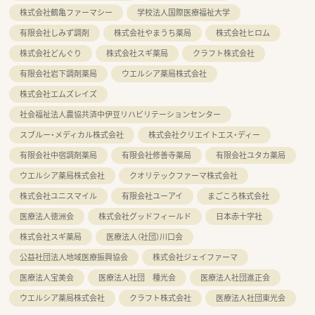
株式会社鶴亀ファーマシー
学校法人国際医療福祉大学
有限会社しみず調剤
株式会社やまうち薬局
株式会社ヒロム
株式会社どんぐり
株式会社スギ薬局
クラフト株式会社
有限会社岩下調剤薬局
ウエルシア薬局株式会社
株式会社エムズレイズ
社会福祉法人農協共済中伊豆リハビリテーションセンター
スブルー・メディカル株式会社
株式会社クリエイトエス・ディー
有限会社中宿調剤薬局
有限会社修善寺薬局
有限会社ユタカ薬局
ウエルシア薬局株式会社
クオリテックファーマ株式会社
株式会社ユニスマイル
有限会社ユーアイ
まごころ株式会社
医療法人徳洲会
株式会社グッドフィールド
日本赤十字社
株式会社スギ薬局
医療法人（社団）川口会
公益社団法人地域医療振興協会
株式会社ジェイファーマ
医療法人宝美会
医療法人社団 種光会
医療法人社団進正会
ウエルシア薬局株式会社
クラフト株式会社
医療法人社団東光会