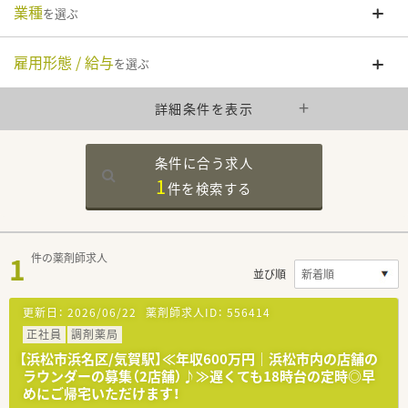
業種
を選ぶ
雇用形態 / 給与
を選ぶ
詳細条件を表示
条件に合う求人
1
件を
検索する
1
件の薬剤師求人
並び順
更新日：
2026/06/22
薬剤師求人ID：
556414
正社員
調剤薬局
【浜松市浜名区/気賀駅】≪年収600万円｜浜松市内の店舗の
ラウンダーの募集（2店舗）♪≫遅くても18時台の定時◎早
めにご帰宅いただけます！