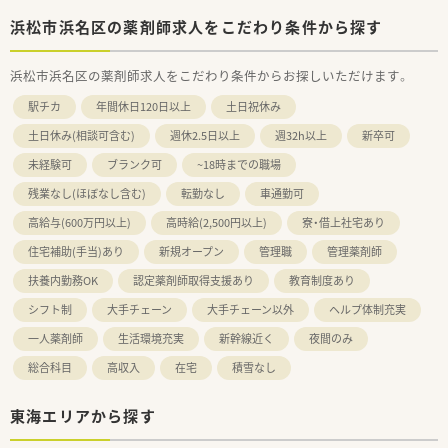
浜松市浜名区の薬剤師求人をこだわり条件から探す
浜松市浜名区の薬剤師求人をこだわり条件からお探しいただけます。
駅チカ
年間休日120日以上
土日祝休み
土日休み(相談可含む)
週休2.5日以上
週32h以上
新卒可
未経験可
ブランク可
~18時までの職場
残業なし(ほぼなし含む)
転勤なし
車通勤可
高給与(600万円以上)
高時給(2,500円以上)
寮・借上社宅あり
住宅補助(手当)あり
新規オープン
管理職
管理薬剤師
扶養内勤務OK
認定薬剤師取得支援あり
教育制度あり
シフト制
大手チェーン
大手チェーン以外
ヘルプ体制充実
一人薬剤師
生活環境充実
新幹線近く
夜間のみ
総合科目
高収入
在宅
積雪なし
東海エリアから探す