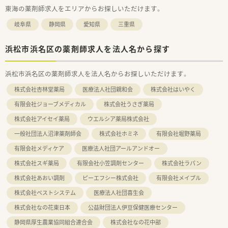
東海の薬剤師求人をエリアからお探しいただけます。
岐阜県
静岡県
愛知県
三重県
浜松市浜名区の薬剤師求人を法人名から探す
浜松市浜名区の薬剤師求人を法人名からお探しいただけます。
株式会社杏林堂薬局
医療法人社団親和会
株式会社はいやく
有限会社ジョーブメディカル
株式会社うさぎ薬局
株式会社アイセイ薬局
ウエルシア薬局株式会社
一般社団法人沼津薬剤師会
株式会社ホミネ
有限会社堀野薬局
有限会社メディケア
医療法人社団アールアンドオー
株式会社スギ薬局
有限会社小笠調剤センター
株式会社ラパン
株式会社あおい調剤
ピーエフシー株式会社
有限会社メイプル
株式会社ベストシステム
医療法人社団喜生会
株式会社なの花東日本
公益財団法人伊豆保健医療センター
静岡県厚生農業協同組合連合会
株式会社なの花中部