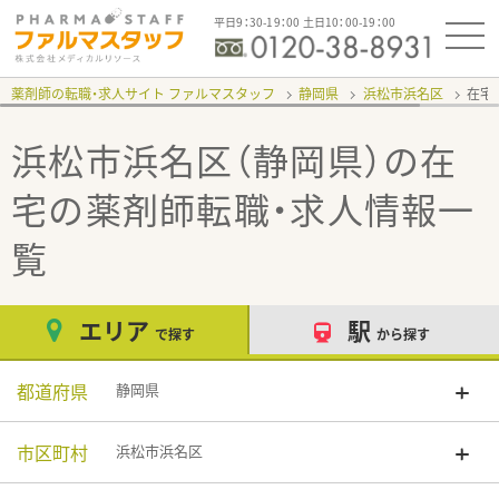
平日9：30-19：00 土日10：00-19：00
薬剤師の転職・求人サイト ファルマスタッフ
静岡県
浜松市浜名区
在宅
浜松市浜名区（静岡県）の在
宅
の薬剤師転職・求人情報一
覧
エリア
駅
で探す
から探す
都道府県
静岡県
市区町村
浜松市浜名区