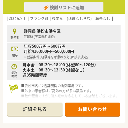
検討リストに追加
週32h以上
ブランク可
残業なし(ほぼなし含む)
転勤なし
車通勤
静岡県 浜松市浜名区
気賀駅 (天竜浜名湖線)
勤務地
年収500万円～600万円
月給416,000円～500,000円
給与
※就業条件、経験等を考慮のうえ、面接後決定。
月水金 08：30～18：00（休憩60～120分）
火木土 08：30～12：30（休憩なし）
勤務
週35時間程度
時間
■浜松市内に2店舗展開の調剤薬局です。
■外来の患者様はご高齢の方が多い薬局です。
■数件程度ですが、個人宅の対応をしている店舗もございます。
詳細を見る
お問い合わせ