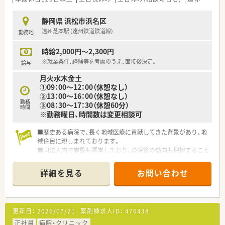
静岡県 浜松市浜名区
遠州芝本駅 (遠州鉄道鉄道線)
勤務地
時給2,000円～2,300円
※就業条件、経験等を考慮のうえ、面接後決定。
給与
月火水木金土
①09：00～12：00（休憩なし）
②13：00～16：00（休憩なし）
勤務
③08：30～17：30（休憩60分）
時間
※勤務曜日、時間数は変更相談可
■歴史ある病院で、長く地域医療に貢献してきた背景があり、地
域住民に親しまれております。
■同法人内で施設も運営しており、退院後の動向も把握すること
が可能です。
■処方箋は院外対応としており、入院患者の一包化がメインとな
詳細を見る
お問い合わせ
ります。
■常勤勤務の場合、月に数回事務当直が割り当てられる可能性が
ございます。
更新日：
2026/07/21
薬剤師求人ID：
476438
正社員
病院・クリニック