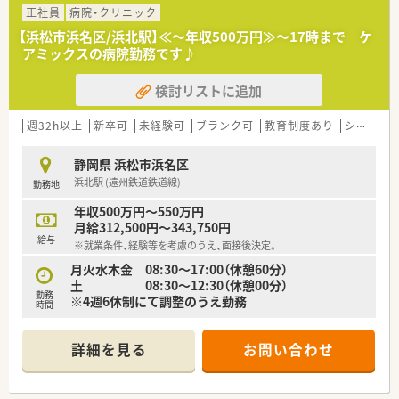
正社員
病院・クリニック
【浜松市浜名区/浜北駅】≪～年収500万円≫～17時まで ケ
アミックスの病院勤務です♪
検討リストに追加
週32h以上
新卒可
未経験可
ブランク可
教育制度あり
シフト制
静岡県 浜松市浜名区
浜北駅 (遠州鉄道鉄道線)
勤務地
年収500万円～550万円
月給312,500円～343,750円
給与
※就業条件、経験等を考慮のうえ、面接後決定。
月火水木金 08:30～17:00（休憩60分）
土 08:30～12:30（休憩00分）
勤務
※4週6休制にて調整のうえ勤務
時間
詳細を見る
お問い合わせ