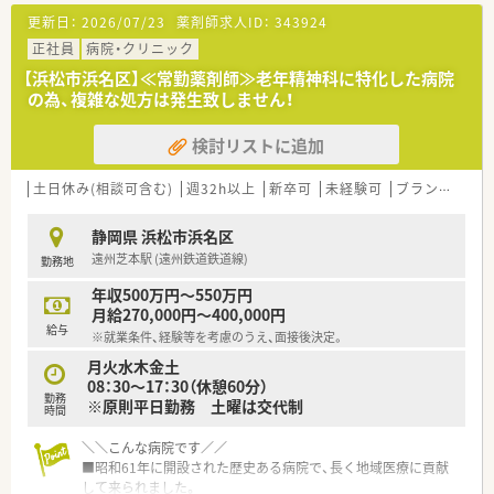
更新日：
2026/07/23
薬剤師求人ID：
343924
正社員
病院・クリニック
【浜松市浜名区】≪常勤薬剤師≫老年精神科に特化した病院
の為、複雑な処方は発生致しません！
検討リストに追加
土日休み(相談可含む)
週32h以上
新卒可
未経験可
ブランク可
静岡県 浜松市浜名区
遠州芝本駅 (遠州鉄道鉄道線)
勤務地
年収500万円～550万円
月給270,000円～400,000円
給与
※就業条件、経験等を考慮のうえ、面接後決定。
月火水木金土
08：30～17：30（休憩60分）
勤務
※原則平日勤務 土曜は交代制
時間
＼＼こんな病院です／／
■昭和61年に開設された歴史ある病院で、長く地域医療に貢献
して来られました。