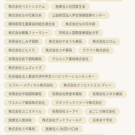
株式会社ベストシステム
医療法人社団喜生会
株式会社なの花東日本
公益財団法人伊豆保健医療センター
静岡県厚生農業協同組合連合会
株式会社なの花中部
株式会社鶴亀ファーマシー
学校法人国際医療福祉大学
有限会社しみず調剤
株式会社やまうち薬局
株式会社ヒロム
株式会社どんぐり
株式会社スギ薬局
クラフト株式会社
有限会社岩下調剤薬局
ウエルシア薬局株式会社
株式会社エムズレイズ
社会福祉法人農協共済中伊豆リハビリテーションセンター
スブルー・メディカル株式会社
株式会社クリエイトエス・ディー
有限会社中宿調剤薬局
有限会社修善寺薬局
有限会社ユタカ薬局
ウエルシア薬局株式会社
クオリテックファーマ株式会社
株式会社ユニスマイル
有限会社ユーアイ
まごころ株式会社
医療法人徳洲会
株式会社グッドフィールド
日本赤十字社
株式会社スギ薬局
医療法人（社団）川口会