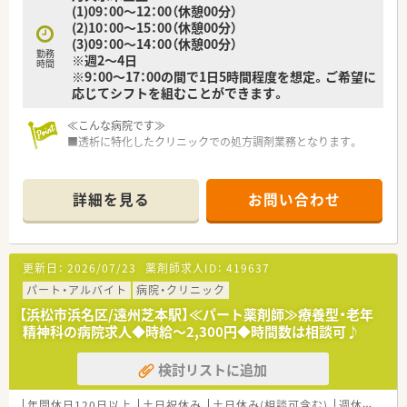
(1)09：00～12：00（休憩00分）
(2)10：00～15：00（休憩00分）
(3)09：00～14：00（休憩00分）
勤務
※週2～4日
時間
※9：00～17：00の間で1日5時間程度を想定。ご希望に
応じてシフトを組むことができます。
≪こんな病院です≫
■透析に特化したクリニックでの処方調剤業務となります。
≪お仕事内容≫
■1週間処方で対応しており、週に120～130名ほどの処方箋調
詳細を見る
お問い合わせ
剤を実施いただきます。
■予製調剤が可能ですので、長期休暇を希望する場合は前週多め
に出社いただくなど対応可能です。
■調剤が完了さえすれば勤務時間は基本的に自由に決定できま
更新日：
2026/07/23
薬剤師求人ID：
419637
す
■一人での業務になりますが、採用品目数は少なく一包化が基本
パート・アルバイト
病院・クリニック
となりますので複雑処方はありません。
【浜松市浜名区/遠州芝本駅】≪パート薬剤師≫療養型・老年
精神科の病院求人◆時給～2,300円◆時間数は相談可♪
≪こんな方におすすめ！≫
■年齢は不問募集のため、定年後の方お仕事探しをされている方
検討リストに追加
にもおすすめです！
■時間に縛りがあるママさん薬剤師さんにもおすすめです！
年間休日120日以上
土日祝休み
土日休み(相談可含む)
週休2.5日以上