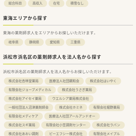
総合科目
高収入
在宅
積雪なし
東海エリアから探す
東海の薬剤師求人をエリアからお探しいただけます。
岐阜県
静岡県
愛知県
三重県
浜松市浜名区の薬剤師求人を法人名から探す
浜松市浜名区の薬剤師求人を法人名からお探しいただけます。
株式会社杏林堂薬局
医療法人社団親和会
株式会社はいやく
有限会社ジョーブメディカル
株式会社うさぎ薬局
株式会社アイセイ薬局
ウエルシア薬局株式会社
一般社団法人沼津薬剤師会
株式会社ホミネ
有限会社堀野薬局
有限会社メディケア
医療法人社団アールアンドオー
株式会社スギ薬局
有限会社小笠調剤センター
株式会社ラパン
株式会社あおい調剤
ピーエフシー株式会社
有限会社メイプル