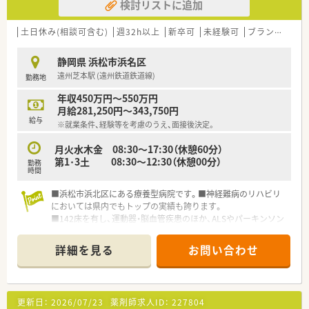
検討リストに追加
土日休み(相談可含む)
週32h以上
新卒可
未経験可
ブランク可
静岡県 浜松市浜名区
遠州芝本駅 (遠州鉄道鉄道線)
勤務地
年収450万円～550万円
月給281,250円～343,750円
給与
※就業条件、経験等を考慮のうえ、面接後決定。
月火水木金 08:30～17:30（休憩60分）
第1･3土 08:30～12:30（休憩00分）
勤務
時間
■浜松市浜北区にある療養型病院です。■神経難病のリハビリ
においては県内でもトップの実績も誇ります。
■142床を有し、運動器・脳血管疾患のほか、ALSやパーキンソン
病など進行性の神経難病の患者さまに対するリハビリを行って
います。
詳細を見る
お問い合わせ
■最寄の「遠州芝本駅」から徒歩10分の距離感で、公共交通機関
でのアクセスも便利です！
更新日：
2026/07/23
薬剤師求人ID：
227804