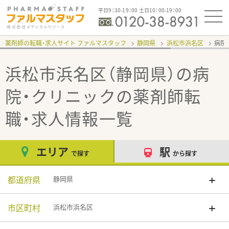
平日9：30-19：00 土日10：00-19：00
薬剤師の転職・求人サイト ファルマスタッフ
静岡県
浜松市浜名区
病院
浜松市浜名区（静岡県）の病
院・クリニック
の薬剤師転
職・求人情報一覧
エリア
駅
で探す
から探す
都道府県
静岡県
市区町村
浜松市浜名区