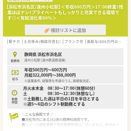
【浜松市浜名区/遠州小松駅】＜年収600万円＞17：00終業！残
業ほぼナシ！プライベートもしっかりと充実できる環境で
す◎＜有給消化率90％＞
検討リストに追加
駅チカ
土日休み(相談可含む)
ブランク可
高給与(600万円以上)
~
静岡県 浜松市浜名区
遠州小松駅 (遠州鉄道鉄道線)
勤務地
年収500万円～600万円
月給322,000円～388,000円
給与
※就業条件、経験等を考慮のうえ、面接後決定。
月火水木金 08：30～17：00（休憩60分）
土 08：30～12：30（休憩なし）
※土勤務した週は平日の1日を半日とする
勤務
時間
※週5～6日のシフト制勤務とする
＼こんな病院です／
■浜松市内にある162床の精神科病院です。
■メインは調剤業務で現状服薬指導はございません。自分のペ
ースでお仕事ができます。