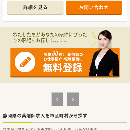
■17：00終業で残業はほぼなく、プライベートも充実をさせるこ
詳細を見る
お問い合わせ
とができます。
■有給消化率は90％。職員がみなさん取得しているため、有給を
使いやすい雰囲気がございます。
■年収は最大600万円程度まで相談が可能です！
わたしたちがあなたの条件にぴった
＼こんな方におすすめ／
りの職場をお探しします。
■家事や育児に忙しいママさん薬剤師に
■プライベートを充実させたい方に
■自分のペースで仕事を進めたい方に
静岡県の薬剤師求人を市区町村から探す
静岡県の薬剤師求人を市区町村からお探しいただけます。