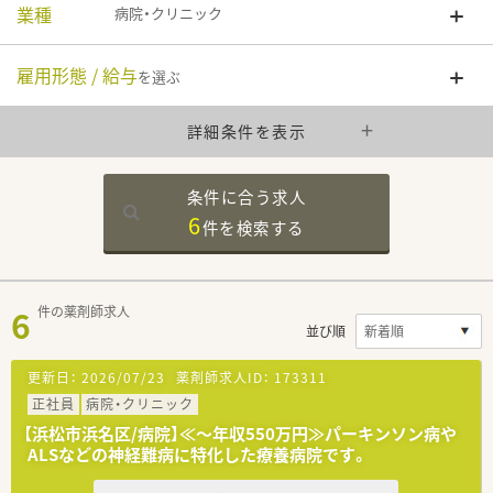
業種
病院・クリニック
雇用形態 / 給与
を選ぶ
詳細条件を表示
条件に合う求人
6
件を
検索する
6
件の薬剤師求人
並び順
更新日：
2026/07/23
薬剤師求人ID：
173311
正社員
病院・クリニック
【浜松市浜名区/病院】≪～年収550万円≫パーキンソン病や
ALSなどの神経難病に特化した療養病院です。