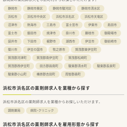
静岡市
静岡市葵区
静岡市駿河区
静岡市清水区
浜松市
浜松市中央区
浜松市浜名区
浜松市天竜区
沼津市
熱海市
三島市
富士宮市
伊東市
島田市
富士市
磐田市
焼津市
掛川市
藤枝市
御殿場市
袋井市
下田市
裾野市
湖西市
伊豆市
御前崎市
菊川市
伊豆の国市
牧之原市
賀茂郡東伊豆町
賀茂郡河津町
賀茂郡南伊豆町
賀茂郡松崎町
賀茂郡西伊豆町
田方郡函南町
駿東郡清水町
駿東郡長泉町
駿東郡小山町
榛原郡吉田町
周智郡森町
浜松市浜名区の薬剤師求人を業種から探す
浜松市浜名区の薬剤師求人を業種からお探しいただけます。
調剤薬局
病院・クリニック
浜松市浜名区の薬剤師求人を雇用形態から探す