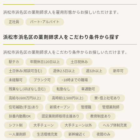
浜松市浜名区の薬剤師求人を雇用形態からお探しいただけます。
正社員
パート・アルバイト
浜松市浜名区の薬剤師求人をこだわり条件から探す
浜松市浜名区の薬剤師求人をこだわり条件からお探しいただけます。
駅チカ
年間休日120日以上
土日祝休み
土日休み(相談可含む)
週休2.5日以上
週32h以上
新卒可
未経験可
ブランク可
~18時までの職場
残業なし(ほぼなし含む)
転勤なし
車通勤可
高給与(600万円以上)
高時給(2,500円以上)
寮・借上社宅あり
住宅補助(手当)あり
新規オープン
管理職
管理薬剤師
扶養内勤務OK
認定薬剤師取得支援あり
教育制度あり
シフト制
大手チェーン
大手チェーン以外
ヘルプ体制充実
一人薬剤師
生活環境充実
新幹線近く
夜間のみ