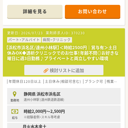
■同法人内で施設も運営しており、退院後の動向も把握すること
が可能です。
詳細を見る
お問い合わせ
■処方箋は院外対応としており、業務内容は入院患者の一包化が
メインとなります。
■常勤勤務の場合、月に数回事務当直が割り当てられる可能性が
ございます。
更新日：
2026/07/23
薬剤師求人ID：
370230
＼＼こんな方におすすめ／／
パート・アルバイト
病院・クリニック
■17：30終業でプライベートを充実させたい方に
【浜松市浜名区/遠州小林駅】＜時給2500円｜賞与有＞土日
■外来対応がないため、自分のペースで仕事を進めたい方に
休みOK◆透析クリニックでのお仕事！年齢不問◎お好きな
曜日に週3日勤務♪プライベートと両立しやすい環境
検討リストに追加
年間休日120日以上
土日休み(相談可含む)
ブランク可
残業なし(ほぼなし含む)
静岡県 浜松市浜名区
遠州小林駅 (遠州鉄道鉄道線)
勤務地
時給2,000円～2,500円
※経験者例・スキル等考慮
給与
月火水木金土