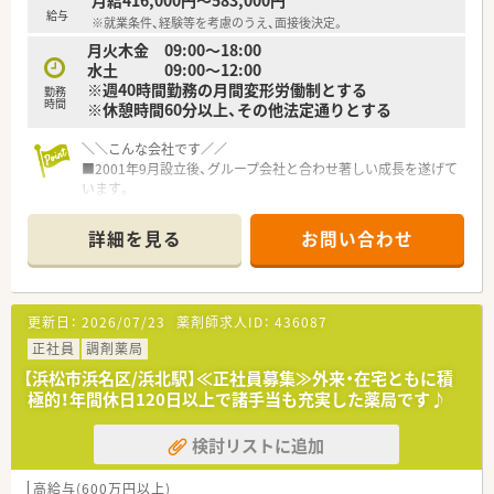
月給416,000円～583,000円
給与
※就業条件、経験等を考慮のうえ、面接後決定。
月火木金 09:00〜18:00
水土 09:00〜12:00
※週40時間勤務の月間変形労働制とする
勤務
時間
※休憩時間60分以上、その他法定通りとする
＼＼こんな会社です／／
■2001年9月設立後、グループ会社と合わせ著しい成長を遂げて
います。
■静岡県浜松市を中心に20店舗以上を展開しており、更に今後
も拡大していく予定です！
詳細を見る
お問い合わせ
■「みんなで創り、みんなで育てる」会社という社長のお考えも
あり、社長との距離が近く社員との風通しに自信があります。
■独立を考えている薬剤師を応援し、実績が多数ある会社です。
■経営ノウハウ、売上管理、調剤報酬点数の算定要件、公費や保
更新日：
2026/07/23
薬剤師求人ID：
436087
険の種類、レセプト請求等、通常業務以外の薬局経営に関わる全
てをレクチャ一します。
正社員
調剤薬局
■従業員の約半数が女性です。管理薬剤師として活躍されてい
【浜松市浜名区/浜北駅】≪正社員募集≫外来・在宅ともに積
る女性スタッフも多く、上を目指せる環境もあります。
極的！年間休日120日以上で諸手当も充実した薬局です♪
■女性が働きやすい職場環境をつくり、サポートするために産
休・育休制度も充実しており実績も多数あります。
検討リストに追加
育休復帰後、パート社員への転換のご相談が可能です。もちろ
ん、正社員でのフルタイム出勤でのご復帰いただけます。
■育児が落ち着いて社会復帰・現場復帰を考えているパパ・ママ
高給与(600万円以上)