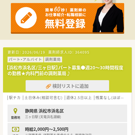
との距離が近くアットホームな雰囲気の薬局として親しまれて
います。
【法人特徴について】
■東京都板橋区を中心にドミナント展開を行っており、従業員同
士の横の繋がりが非常に強く、連携がスムーズな組織体制です。
■地域医療機関との密な連携を重視しており、小児科から在宅医
療まで幅広く対応することで地域社会への貢献を目指しており
ます。
■東京都心に本店を置きながらも、静岡県内に飛び地として店舗
更新日：
2026/06/19
薬剤師求人ID：
364095
を構えることで、現場の薬剤師に大きな裁量を与えている法人で
パート・アルバイト
調剤薬局
す。
【浜松市浜名区/三ヶ日駅】パート募集●週20～30時間程度
【勤務実態について】
の勤務★内科門前の調剤薬局♪
■平日は17時30分に閉局するため、残業もほとんど発生せず、
17時台に帰宅を開始できる日も多く設定できるのが魅力です。
検討リストに追加
■勤務薬剤師であれば週休2.5日から3日の相談も可能で、週の労
働時間を30時間程度に抑えた柔軟な働き方が実現できます。
駅チカ
土日休み(相談可含む)
週休2.5日以上
残業なし(ほぼなし含む)
■年間休日は120日前後を確保しており、水曜や土曜午後が固定
でお休みとなるため、週末の予定も立てやすい勤務体系です。
静岡県 浜松市浜名区
三ヶ日駅 (天竜浜名湖線)
勤務地
時給2,000円～2,500円