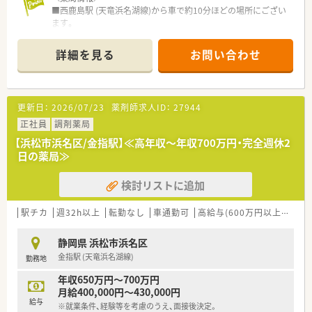
■西鹿島駅 (天竜浜名湖線)から車で約10分ほどの場所にござい
■広々とした店舗で、快適にご就業いただけます。
ます。
■慢性疾患の患者様が多いため、
■総合病院門前の薬局でございます。
患者様一人づつと長くお付き合いする機会が多い薬局です。
■薬剤師、常時複数体制です。
詳細を見る
お問い合わせ
■ベテランの薬剤師が活躍する店舗です。
＼会社情報／
■静岡～関東に店舗展開している薬局です。
更新日：
2026/07/23
薬剤師求人ID：
27944
■Ｕターン・Ｉターン希望の方、必見！基本的に異動がないため、
地元で長く勤務を続けたい方へオススメ♪
正社員
調剤薬局
■経営が安定している企業です。
【浜松市浜名区/金指駅】≪高年収～年収700万円・完全週休2
■家族手当、住宅手当、時間外手当(100％)等の各種手当や福利厚
日の薬局≫
生が充実しています。
■産休・育休の取得実績もございます。
検討リストに追加
駅チカ
週32h以上
転勤なし
車通勤可
高給与(600万円以上)
住宅
静岡県 浜松市浜名区
金指駅 (天竜浜名湖線)
勤務地
年収650万円～700万円
月給400,000円～430,000円
給与
※就業条件、経験等を考慮のうえ、面接後決定。