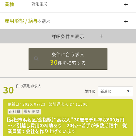
業種
調剤薬局
雇用形態 / 給与
を選ぶ
詳細条件を表示
条件に合う求人
30
件を
検索する
30
件の薬剤師求人
並び順
更新日：
2026/07/23
薬剤師求人ID：
11500
正社員
調剤薬局
【浜松市浜名区/金指駅】“高収入” 30歳モデル年収600万円
～／引越し費用の補助あり 20代～若手が多数活躍中 従
業員皆で会社を作り上げています