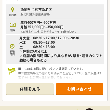
薬剤師をサポートするために、丁寧な教育・指導、勤務管理など
を実施しております。
静岡県 浜松市浜名区
浜北駅 (遠州鉄道鉄道線)
勤務地
＼＼店舗詳細／／
■内科メインに応需！
年収400万円～600万円
■処方箋枚数は30～40枚/日程度です。
月給251,000円～350,000円
■薬剤師1～2名体制で対応されております。
給与
※就業条件、経験等を考慮のうえ、面接後決定。
月火金 08:30～17:00 / 12:00～20:30
水木 08:30～17:00
土 08:30～13:00
※休憩は60分以上
勤務
時間
※店舗の開局時間により異なるが、早番・遅番のシフト
勤務の場合もある
■1993年に創業。現在では5店舗展開しています。
■保険薬局事業の他にも介護事業を運営しており、企業収益は2
事業を柱に盤石な体制を築いております。
■かかりつけ薬局として従業員は積極的に認定薬剤師を取得し
ており、会社も資格支援制度を整備するなど取得しやすい環境を
詳細を見る
お問い合わせ
作られております。
■出店形態はマンツーマン型が多く、患者様のご家族各世代から
処方箋を応需する地域密着型の薬局です。
■産休、育休実績もございます。女性の働きやすい環境を整備さ
れています。