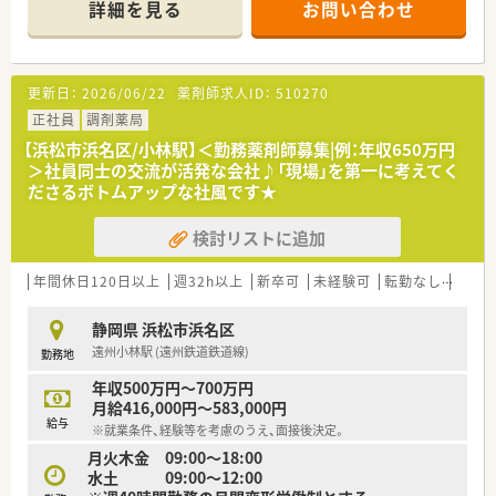
詳細を見る
お問い合わせ
更新日：
2026/06/22
薬剤師求人ID：
510270
正社員
調剤薬局
【浜松市浜名区/小林駅】＜勤務薬剤師募集|例：年収650万円
＞社員同士の交流が活発な会社♪「現場」を第一に考えてく
ださるボトムアップな社風です★
検討リストに追加
年間休日120日以上
週32h以上
新卒可
未経験可
転勤なし
車通
静岡県 浜松市浜名区
遠州小林駅 (遠州鉄道鉄道線)
勤務地
年収500万円～700万円
月給416,000円～583,000円
給与
※就業条件、経験等を考慮のうえ、面接後決定。
月火木金 09:00〜18:00
水土 09:00〜12:00