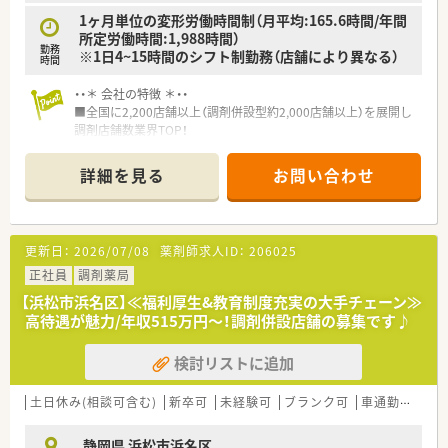
1ヶ月単位の変形労働時間制（月平均:165.6時間/年間
所定労働時間:1,988時間）
勤務
※1日4~15時間のシフト制勤務（店舗により異なる）
時間
・・＊ 会社の特徴 ＊・・
■全国に2,200店舗以上（調剤併設型約2,000店舗以上）を展開し
調剤店舗数業界TOP！
■店舗拡大に伴いキャリアアップできるポジションが多数あり！
頑張り次第で高給与も可能！
詳細を見る
お問い合わせ
■経験や勤務コースによりますが、経験の少ない方でも500万前
半スタートと業界TOP水準！
■職種や職域に合わせ、豊富な社内研修や外部組織と連携した研
修を用意されています
更新日：
2026/07/08
薬剤師求人ID：
206025
■薬剤師が中心の会社だからこそ活躍できるキャリアパスが多
種多様に用意されています。
正社員
調剤薬局
■店舗拡大に伴い、エリアマネジャーや営業部長等のマネジメン
【浜松市浜名区】≪福利厚生&教育制度充実の大手チェーン≫
トのポジションも増えます。
高待遇が魅力/年収515万円～！調剤併設店舗の募集です♪
■在宅や教育等の専門性を活かせるスペシャリストを目指すこ
とも可能です。
検討リストに追加
■その他にも、管理部門や商品部門等の本社スタッフなど活動領
域は多種多様です。
■在宅実施店舗は年々増加しており、在宅医療へもしっかりと関
土日休み(相談可含む)
新卒可
未経験可
ブランク可
車通勤可
高給
わる事ができます。
■育児休暇は3歳まで取得が可能で、時短制度は小学5年生まで
静岡県 浜松市浜名区