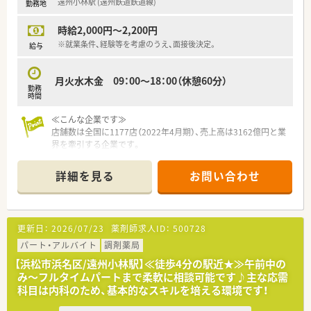
遠州小林駅 (遠州鉄道鉄道線)
勤務地
時給2,000円～2,200円
※就業条件、経験等を考慮のうえ、面接後決定。
給与
月火水木金 09：00～18：00（休憩60分）
勤務
時間
≪こんな企業です≫
店舗数は全国に1177店（2022年4月期）、売上高は3162億円と業
界を牽引する企業です。
■かかりつけ薬剤師数1,750人以上
■在宅医療実施店舗数は85％以上
詳細を見る
お問い合わせ
■社内集合研修60種類以上
■学会発表223演題
■直近1年間の産休・育休・時短勤務者2,097人以上等、どれも業
界トップクラスの実績となっています。
更新日：
2026/07/23
薬剤師求人ID：
500728
■昨今業界再編の激しい調剤薬局業界の中では圧倒的な地位を
築いている為、
パート・アルバイト
調剤薬局
長期的に安心して働ける企業です。
【浜松市浜名区/遠州小林駅】≪徒歩4分の駅近★≫午前中の
■東京大学病院をはじめ全国の病院の敷地内に薬局を持ってい
み～フルタイムパートまで柔軟に相談可能です♪主な応需
ます。
科目は内科のため、基本的なスキルを培える環境です！
病診薬連携を強化することで、地域にお住いの患者様に高度な
医療の提供を実現しています。