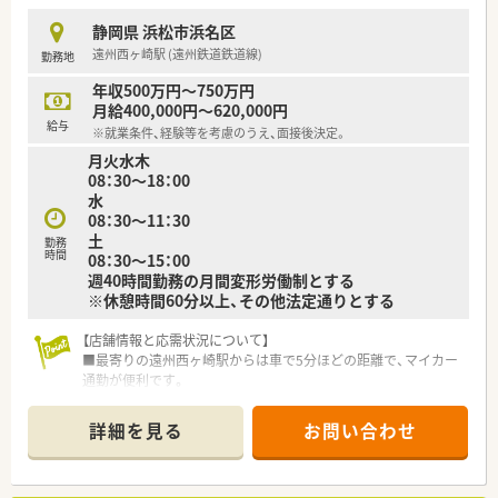
＼＼こんな会社です／／
静岡県 浜松市浜名区
■2001年9月設立後、グループ会社と合わせ著しい成長を遂げて
遠州西ヶ崎駅 (遠州鉄道鉄道線)
勤務地
います。
■静岡県浜松市を中心に20店舗以上を展開しており、更に今後
年収500万円～750万円
も拡大していく予定です！
月給400,000円～620,000円
■社長は「みんなで創り、みんなで育てる会社」とお考えで、
給与
※就業条件、経験等を考慮のうえ、面接後決定。
従業員と社長の距離が近さ、風通しのよさには自信がありま
月火水木
す！
08：30～18：00
水
＼＼店舗詳細／／
08：30～11：30
■主に内科の処方箋を応需しておりますが、近隣の小児科からの
土
処方も応需をしています。
勤務
時間
08：30～15：00
■薬剤師は常時複数名体制です。
週40時間勤務の月間変形労働制とする
■近隣にも複数店舗があるため応援体制が整っています。
※休憩時間60分以上、その他法定通りとする
【店舗情報と応需状況について】
■最寄りの遠州西ヶ崎駅からは車で5分ほどの距離で、マイカー
通勤が便利です。
■近隣のクリニックから、内科と皮膚科の処方箋をメインに応需
しています。
詳細を見る
お問い合わせ
■処方箋枚数は1日20枚程度で、患者様一人ひとりに丁寧な対応
ができます。