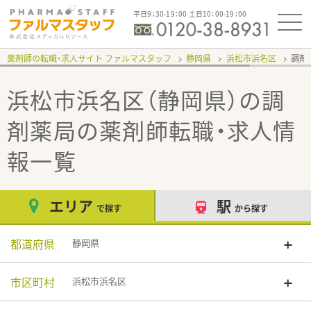
平日9：30-19：00 土日10：00-19：00
薬剤師の転職・求人サイト ファルマスタッフ
静岡県
浜松市浜名区
調剤
浜松市浜名区（静岡県）の調
剤薬局
の薬剤師転職・求人情
報一覧
エリア
駅
で探す
から探す
都道府県
静岡県
市区町村
浜松市浜名区