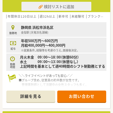
検討リストに追加
年間休日120日以上
週32h以上
新卒可
未経験可
ブランク可
転
静岡県 浜松市浜名区
金指駅 (天竜浜名湖線)
勤務地
年収500万円～600万円
月給400,000円～400,000円
給与
※就業条件、経験等を考慮のうえ、面接後決定。
月火木金 09：00～18：00（休憩60分）
水土 09：00～13：00（休憩なし）
勤務
上記時間を基本として週40時間のシフト制勤務とする
時間
＼＼ライフイベントがあっても安心／／
■グループ含め、従業員の約半数が女性です。
管理薬剤師として活躍中の女性スタッフも多く、
上を目指せる環境もあります。
■働きやすい職場環境をつくるため、
詳細を見る
お問い合わせ
産休・育休制度を充実させ、実績も多数ございます。
復帰後、パート社員への転換の相談が可能！
もちろん、正社員でのフルタイム出勤でもご復帰いただけま
す。