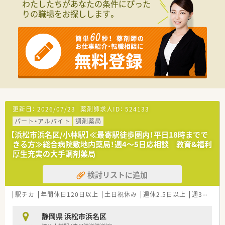
わたしたちがあなたの条件にぴった
■1年目、2年目、3年目と階層別に研修を設けています。継続し
りの職場をお探しします。
て学べる環境が整備されています。
更新日：
2026/07/23
薬剤師求人ID：
524133
パート・アルバイト
調剤薬局
【浜松市浜名区/小林駅】≪最寄駅徒歩圏内！平日18時までで
きる方≫総合病院敷地内薬局！週4～5日応相談 教育&福利
厚生充実の大手調剤薬局
検討リストに追加
駅チカ
年間休日120日以上
土日祝休み
週休2.5日以上
週32h以上
静岡県 浜松市浜名区