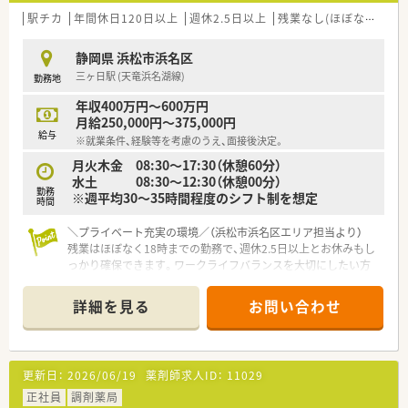
■地域医療機関との密な連携を大切にし、患者様の多様なニーズ
駅チカ
年間休日120日以上
週休2.5日以上
残業なし(ほぼなし含む)
に応えられる薬局づくりを目指している企業です。
静岡県 浜松市浜名区
【職場環境と雰囲気】
三ヶ日駅 (天竜浜名湖線)
勤務地
■休憩室がしっかりと完備されており、業務の合間にはスタッフ
がリラックスして休息を取ることができる環境です。
年収400万円～600万円
■社内イベントなども開催されており、従業員同士のコミュニケ
月給250,000円～375,000円
ーションが活発で風通しの良い明るい職場となります。
給与
※就業条件、経験等を考慮のうえ、面接後決定。
■白衣や調剤印の貸与があり、入社時の自己負担が少なくスムー
ズに業務を開始できるようなサポートが整っています。
月火木金 08:30～17:30（休憩60分）
水土 08:30～12:30（休憩00分）
勤務
【こんな方が活躍中】
※週平均30～35時間程度のシフト制を想定
時間
■調剤薬局での実務経験を活かし、即戦力としてチームに貢献し
ながらも、新しい知識の習得に貪欲な方が活躍中です。
＼プライベート充実の環境／（浜松市浜名区エリア担当より）
■患者様やご家族とのコミュニケーションを大切にし、在宅医療
残業はほぼなく18時までの勤務で、週休2.5日以上とお休みもし
の現場でも思いやりのある対応ができる方が輝いています。
っかり確保できます。ワークライフバランスを大切にしたい方
■ワークライフバランスを重視し、限られた勤務時間内で集中し
にぴったりです。
て業務に取り組み、効率よく成果を上げている方々です。
詳細を見る
お問い合わせ
【店舗情報と応需状況について】
■最寄り駅である三ヶ日駅から徒歩5分という好立地にあり、無
料駐車場も完備しているため車通勤も快適です。
■1日の処方箋応需枚数は50枚程度で、主に近隣医療機関からの
更新日：
2026/06/19
薬剤師求人ID：
11029
内科や小児科の処方箋を応需しています。
■外来調剤だけでなく居宅での在宅業務にも注力しており、地域
正社員
調剤薬局