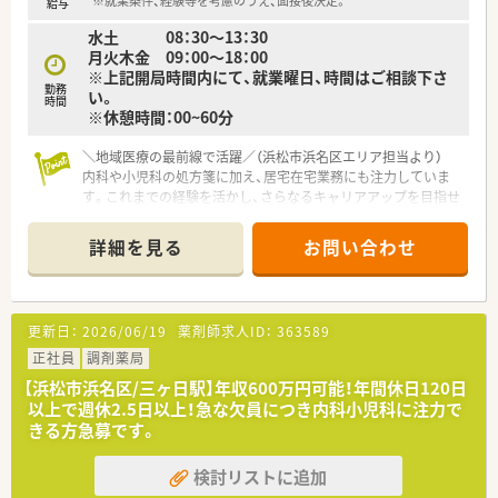
※就業条件、経験等を考慮のうえ、面接後決定。
給与
水土 08：30～13：30
月火木金 09：00～18：00
※上記開局時間内にて、就業曜日、時間はご相談下さ
勤務
い。
時間
※休憩時間：00~60分
＼地域医療の最前線で活躍／（浜松市浜名区エリア担当より）
内科や小児科の処方箋に加え、居宅在宅業務にも注力していま
す。これまでの経験を活かし、さらなるキャリアアップを目指せ
る環境です。
詳細を見る
お問い合わせ
【店舗情報と応需状況について】
■最寄り駅である三ヶ日駅から徒歩5分という好立地にあり、無
料駐車場も完備しているため車通勤も快適です。
■1日の処方箋応需枚数は50枚程度で、主に近隣医療機関からの
更新日：
2026/06/19
薬剤師求人ID：
363589
内科や小児科の処方箋を応需しています。
■外来調剤だけでなく居宅での在宅業務にも注力しており、地域
正社員
調剤薬局
に密着した医療の提供を行っている店舗です。
【浜松市浜名区/三ヶ日駅】年収600万円可能！年間休日120日
以上で週休2.5日以上！急な欠員につき内科小児科に注力で
【法人特徴について】
きる方急募です。
■東京都内を中心に複数の店舗を展開している調剤チェーンで
あり、安定した経営基盤を持続している法人です。
検討リストに追加
■都心部ではドミナント展開を主流としており、各店舗間の連携
を強化することで質の高い医療を提供しています。