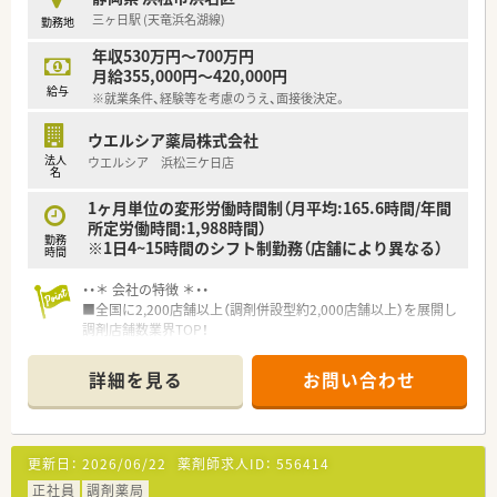
時短勤務ができるよう変更予定です。
三ヶ日駅 (天竜浜名湖線)
勤務地
■年間休日が120日とワークライフバランスが整っています
■日用品から常備薬まで、従業員割引制度など嬉しいメリットも
年収530万円～700万円
たくさんあります！
月給355,000円～420,000円
給与
※就業条件、経験等を考慮のうえ、面接後決定。
ウエルシア薬局株式会社
法人
ウエルシア 浜松三ケ日店
名
1ヶ月単位の変形労働時間制（月平均:165.6時間/年間
所定労働時間:1,988時間）
勤務
※1日4~15時間のシフト制勤務（店舗により異なる）
時間
・・＊ 会社の特徴 ＊・・
■全国に2,200店舗以上（調剤併設型約2,000店舗以上）を展開し
調剤店舗数業界TOP！
■店舗拡大に伴いキャリアアップできるポジションが多数あり！
頑張り次第で高給与も可能！
詳細を見る
お問い合わせ
■経験や勤務コースによりますが、経験の少ない方でも500万前
半スタートと業界TOP水準！
■職種や職域に合わせ、豊富な社内研修や外部組織と連携した研
修を用意されています
更新日：
2026/06/22
薬剤師求人ID：
556414
■薬剤師が中心の会社だからこそ活躍できるキャリアパスが多
種多様に用意されています。
正社員
調剤薬局