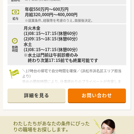
■内科メインに応需！
■処方箋枚数は30～40枚/日程度です。
年収550万円～600万円
■薬剤師1～2名体制で対応されております。
月給320,000円～400,000円
給与
※就業条件、経験等を考慮のうえ、面接後決定。
月火木金
(1)08：15～17：15（休憩60分）
(2)09：15～18：15（休憩60分）
水土
勤務
(1)08：15～17：15（休憩00分）
時間
※水土は門前は午前診療のみ
終わり次第17：15前でも終業可能です
＼17時台の帰宅で自分時間を確保／（浜松市浜名区エリア担当
より）
早めの閉局時間により、仕事終わりのプライベートが充実しま
す。週休3日の相談も可能で、趣味や育児と両立したい方に最適
な職場環境です。
詳細を見る
お問い合わせ
【店舗情報と応需状況について】
■三ヶ日駅から徒歩5分という駅チカな立地で、近隣の内科や小
児科のクリニックから処方箋をメインに受け付けております。
■1日あたりの処方箋枚数は50枚から60枚程度で、薬剤師は常時
わたしたちがあなたの条件にぴった
2名から3名体制のため、ゆとりを持って業務に取り組めます。
りの職場をお探しします。
■浜名湖の穏やかな風景が広がる地域に位置しており、地域住民