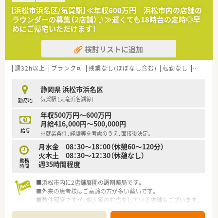
■店舗拡大に伴い、エリアマネジャーや営業部長等のマネジメン
【浜松市浜名区/気賀駅】≪年収600万円｜浜松市内の店舗の
トのポジションも増えます。
ラウンダーの募集（2店舗）♪≫遅くても18時台の定時◎早
■在宅や教育等の専門性を活かせるスペシャリストを目指すこ
めにご帰宅いただけます！
とも可能です。
■その他にも、管理部門や商品部門等の本社スタッフなど活動領
検討リストに追加
域は多種多様です。
■在宅実施店舗は年々増加しており、在宅医療へもしっかりと関
わる事ができます。
週32h以上
ブランク可
残業なし(ほぼなし含む)
転勤なし
車通勤
■育児休暇は3歳まで取得が可能で、時短制度は小学5年生まで
時短勤務ができるよう変更予定です。
静岡県 浜松市浜名区
■年間休日が120日とワークライフバランスが整っています
気賀駅 (天竜浜名湖線)
勤務地
■日用品から常備薬まで、従業員割引制度など嬉しいメリットも
たくさんあります！
年収500万円～600万円
月給416,000円～500,000円
給与
※就業条件、経験等を考慮のうえ、面接後決定。
月水金 08：30～18：00（休憩60～120分）
火木土 08：30～12：30（休憩なし）
勤務
週35時間程度
時間
■浜松市内に2店舗展開の調剤薬局です。
■外来の患者様はご高齢の方が多い薬局です。
■数件程度ですが、個人宅の対応をしている店舗もございます。