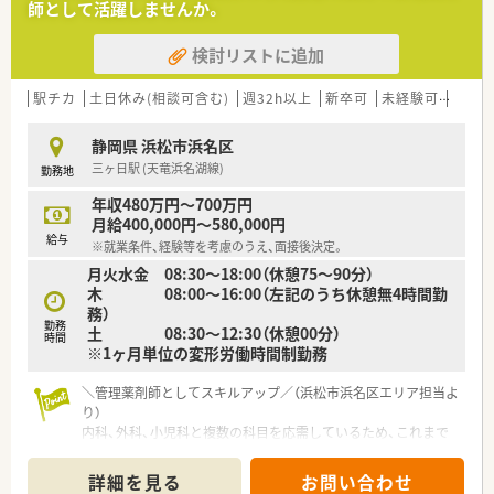
師として活躍しませんか。
手厚い待遇です。
検討リストに追加
【勤務実態について】
■残業がほとんど発生しないため、終業後のプライベートな時間
を確保できます。
駅チカ
土日休み(相談可含む)
週32h以上
新卒可
未経験可
ブラ
■ご希望に応じて、完全週休2日制での働き方を相談することが
可能な環境です。
静岡県 浜松市浜名区
■日曜・祝日が定休日のため、週末の予定が立てやすくリフレッ
三ヶ日駅 (天竜浜名湖線)
勤務地
シュできます。
年収480万円～700万円
【こんな取り組みをしています】
月給400,000円～580,000円
■医師の負担を軽減するため、薬歴を活用した診療補助のシステ
給与
※就業条件、経験等を考慮のうえ、面接後決定。
ム化を目指しています。
月火水金 08:30～18:00（休憩75～90分）
■地域住民の皆様が気軽に相談できる「お薬相談窓口」を設置し
木 08:00～16:00（左記のうち休憩無4時間勤
ています。
務）
■将来的には非接触型のサービスも視野に入れ、多様なニーズへ
勤務
土 08:30～12:30（休憩00分）
の対応を考えています。
時間
※1ヶ月単位の変形労働時間制勤務
＼管理薬剤師としてスキルアップ／（浜松市浜名区エリア担当よ
り）
内科、外科、小児科と複数の科目を応需しているため、これまで
の経験を活かしながらさらに幅広い専門知識を身に付けること
が可能です。
詳細を見る
お問い合わせ