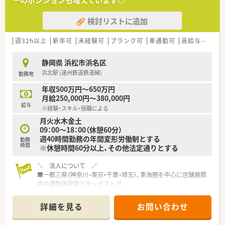
ーのポジションも増えています◎
■静岡～関東に店舗展開している薬局です。
■赴任費支給、住宅手配もご相談OK！静岡県外の方もご相談下さ
検討リストに追加
い！
■経営が安定している企業です。
■家族手当、住宅手当、時間外手当(100％)等の各種手当や福利厚
週32h以上
新卒可
未経験可
ブランク可
車通勤可
高給与(600万円以上)
生が充実しています。
■産休・育休の取得実績もございます。
静岡県 浜松市浜名区
浜北駅 (遠州鉄道鉄道線)
勤務地
年収500万円～650万円
月給250,000円～380,000円
給与
※経験・スキル・役職による
月火水木金土
09：00～18：00（休憩60分）
週40時間勤務の年間変形労働制とする
勤務
時間
※休憩時間60分以上、その他法定通りとする
＼ 法人について ／
■一都三県（神奈川・東京・千葉・埼玉）、東海圏を中心に店舗展開
中の調剤併設型ドラッグストア。
設立以来安定した成長を続けています。人口が集中している首
都圏中心に店舗展開し、今後も現在のエリアで出店を強化。
詳細を見る
お問い合わせ
「極めて感じの良い応対（挨拶）」を心掛けて住宅街立地を中心と
した店舗環境！