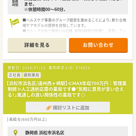
勤務
ませ。
時間
※休憩時間00～60分。
■ヘルスケア事業のグループ経営を進めることにより、新たな地
域ケアモデルの提供を目指しています。
■グループ全体で薬局158店舗、病院4施設が所属し、成長してい
る会社です。
■認定薬剤師、かかりつけ薬剤師取得、在宅業務へのサポートを
詳細を見る
お問い合わせ
積極的に行っています。
■内科、小児科、皮膚科、婦人科、アレルギー科と、様々な処方に
携わることができます♪
■処方箋は1日あたり40～50枚ほど！
更新日：
2026/07/23
薬剤師求人ID：
570923
■在勤の薬剤師様は薬剤師常時2名、事務の方もいらっしゃるた
め、常に複数名体制の環境です！
正社員
調剤薬局
【浜松市浜名区/遠州西ヶ崎駅】≪MAX年収700万円｜管理薬
剤師≫人工透析応需の薬局です●「気軽に意見が言い合え
る！」風通しの良い関係性の薬局です◎
検討リストに追加
高給与(600万円以上)
静岡県 浜松市浜名区