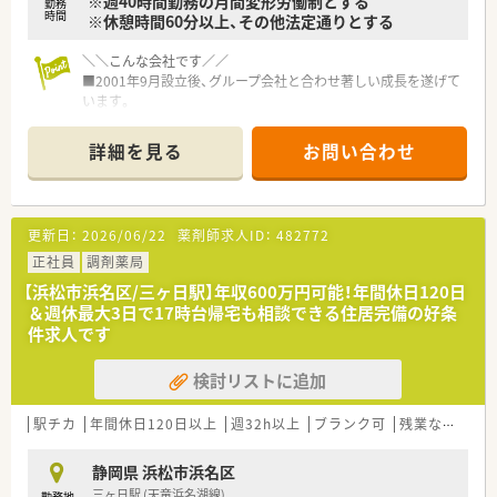
※週40時間勤務の月間変形労働制とする
勤務
時間
※休憩時間60分以上、その他法定通りとする
＼＼こんな会社です／／
■2001年9月設立後、グループ会社と合わせ著しい成長を遂げて
います。
■静岡県浜松市を中心に20店舗以上を展開しており、更に今後
も拡大していく予定です！
詳細を見る
お問い合わせ
■「みんなで創り、みんなで育てる」会社という社長のお考えも
あり、社長との距離が近く社員との風通しに自信があります。
■独立を考えている薬剤師を応援し、実績が多数ある会社です。
■経営ノウハウ、売上管理、調剤報酬点数の算定要件、公費や保
更新日：
2026/06/22
薬剤師求人ID：
482772
険の種類、レセプト請求等、通常業務以外の薬局経営に関わる全
てをレクチャ一します。
正社員
調剤薬局
■従業員の約半数が女性です。管理薬剤師として活躍されてい
【浜松市浜名区/三ヶ日駅】年収600万円可能！年間休日120日
る女性スタッフも多く、上を目指せる環境もあります。
＆週休最大3日で17時台帰宅も相談できる住居完備の好条
■女性が働きやすい職場環境をつくり、サポートするために産
件求人です
休・育休制度も充実しており実績も多数あります。
育休復帰後、パート社員への転換のご相談が可能です。もちろ
検討リストに追加
ん、正社員でのフルタイム出勤でのご復帰いただけます。
■育児が落ち着いて社会復帰・現場復帰を考えているパパ・ママ
薬剤師をサポートするために、丁寧な教育・指導、勤務管理など
駅チカ
年間休日120日以上
週32h以上
ブランク可
残業なし(ほぼなし含む)
を実施しております。
静岡県 浜松市浜名区
＼＼店舗詳細／／
三ヶ日駅 (天竜浜名湖線)
勤務地