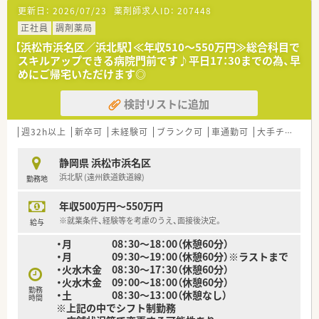
【求人情報について】
更新日：
2026/07/23
薬剤師求人ID：
207448
■30代前半の経験者には、年収600万円を提示した実績が多数ご
ざいます。
正社員
調剤薬局
■年俸制ですが業績により決算賞与の支給もあり、頑張りが評価
【浜松市浜名区／浜北駅】≪年収510～550万円≫総合科目で
される環境です。
スキルアップできる病院門前です♪平日17：30までの為、早
■転居を伴う入社の場合、敷金礼金などの初期費用を法人が負担
めにご帰宅いただけます◎
する制度があります。
検討リストに追加
【勤務実態について】
■完全週休2日制を採用しており、年間休日は120日としっかり
確保されています。
週32h以上
新卒可
未経験可
ブランク可
車通勤可
大手チェーン以外
■夏季休暇や年末年始休暇も整備されており、ワークライフバラ
ンスも良好です。
静岡県 浜松市浜名区
■月間の平均残業時間は10～15時間程度と、プライベートの時
浜北駅 (遠州鉄道鉄道線)
勤務地
間も大切にできます。
年収500万円～550万円
【こんな取り組みをしています】
■将来独立を考えている薬剤師に対し、経営ノウハウの全てをレ
※就業条件、経験等を考慮のうえ、面接後決定。
給与
クチャーします。
・月 08：30～18：00（休憩60分）
■毎年開催される社員旅行は費用を全額会社が負担し、従業員の
・月 09：30～19：00（休憩60分）※ラストまで
親睦を深めます。
・火水木金 08：30～17：30（休憩60分）
■提携するスポーツジムを無料で利用でき、社員の健康維持をサ
・火水木金 09：00～18：00（休憩60分）
ポートしています。
勤務
・土 08：30～13：00（休憩なし）
時間
※上記の中でシフト制勤務