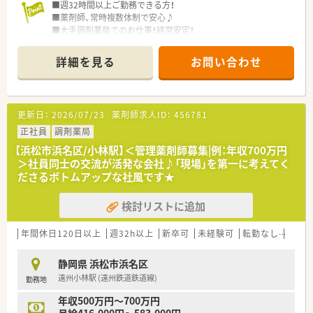
■週32時間以上ご勤務できる方！
■薬剤師が主役の企業！安心して長く働ける労働環境です！
■薬剤師、常時複数体制で安心♪
会長や社長は薬剤師です。そのため薬剤師の気持ちを理解し汲
■大手調剤薬局でのお仕事！経営安定！
んだ企業カラー、組織を構築してこられています。
■関東地方を中心に店舗展開をしているドラッグストアの調剤
従業員の労働環境整備にも配慮があり、年間休日115日。5日連
併設店です。
続休暇制度(取得率96.7％)、有給取得数も平均で10日以上！残業
詳細を見る
お問い合わせ
■パート実績も多数あるため働きやすい！
は全社平均5～15h程度です。
■門前の他にも面で処方箋を受けているため幅広く経験が積め
ます。
■キャリアチャンスが豊富です！
年間50店舗の出店を予定しており、出店に伴い薬局長やエリア
更新日：
2026/07/23
薬剤師求人ID：
456781
マネジャーのポジションが多数！
正社員
調剤薬局
1年以内での薬局長就任へ向けた習熟も実施しており、ご経験を
活かした早期のポジションアップが目指せます！
【浜松市浜名区/小林駅】＜管理薬剤師募集|例：年収700万円
＞社員同士の交流が活発な会社♪「現場」を第一に考えてく
＼ 店舗について ／
ださるボトムアップな社風です★
■浜北駅 (遠州鉄道鉄道線)から車で約5分の好立地♪
■お車でのご通勤を推奨いたします◎
検討リストに追加
■面対応のため、様々な処方に携わることができます♪
■1日あたりの応需枚数は25枚/日程度です。
年間休日120日以上
■待合室や調剤室が広く、清潔感のある店舗です。
週32h以上
新卒可
未経験可
転勤なし
車通
静岡県 浜松市浜名区
遠州小林駅 (遠州鉄道鉄道線)
勤務地
年収500万円～700万円