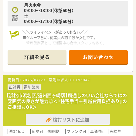
月火木金
09：00～18：00（休憩60分）
土
勤務
時間
09：00～17：00（休憩60分）
＼＼ライフイベントがあっても安心／／
■グループ含め、従業員の約半数が女性です。
管理薬剤師として活躍中の女性スタッフも多く、
上を目指せる環境もあります。
■働きやすい職場環境をつくるため、
詳細を見る
お問い合わせ
産休・育休制度を充実させ、実績も多数ございます。
復帰後、パート社員への転換の相談が可能！
もちろん、正社員でのフルタイム出勤でもご復帰いただけま
す。
更新日：
2026/07/23
薬剤師求人ID：
196947
■育児休業からの社会復帰・現場復帰の際には、
丁寧な教育・指導、勤務管理などを実施しております。
正社員
調剤薬局
【浜松市浜名区/遠州西ヶ崎駅】風通しのいい会社ならではの
＼＼独立支援制度あり／／
雰囲気の良さが魅力◎＜『住宅手当＋引越費用負担あり』の
■独立を考えている薬剤師を応援し、実績も多数あり！
ご相談もOK＞
■経営ノウハウ、売上管理、調剤報酬点数の算定要件、公費や保
険の種類、レセプト請求等、
検討リストに追加
通常業務以外の薬局経営に関わる全てをレクチャ一いたしま
す。
■将来的に独り立ちしたい方にもオススメ♪
週32h以上
新卒可
未経験可
ブランク可
車通勤可
高給与(600万円以上)