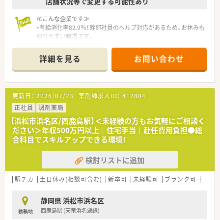
店舗状況等で変更する可能性あり
≪こんな企業です≫
・有給消化率82.9％！幹部社員のヘルプ対応があるため、お休みも
取りやすい職場です。
・残業時間、全社平均10時間程度。早番遅番シフトでしっかりと
調整ができます
詳細を見る
お問い合わせ
・産休・育休取得率100％！男性薬剤師の育児休業の実績もござい
ます。
復職後、お子様が小さいうちは「パート社員」、お子様が大きくな
り、手が離れてきたら「正社員」に戻ることも可能です。柔軟な雇
更新日：
2026/07/23
薬剤師求人ID：
412804
用形態の変更が何回でも可能です。
・従業員の平均年齢は34歳、幹部社員の平均年齢は38.6歳と、若
正社員
調剤薬局
い社員が多いのも特徴です。年齢を問わず、実績を伴えば、幹部
【浜松市浜名区/西鹿島駅】＜未経験の方もお気軽にご相談く
を目指せます。
ださい＞年収500万円以上｜住宅手当｜赴任費用負担●総
・薬剤師の正社員比率が70%強と非常に高い為、パートさんが多
合科目でスキルアップできる環境！
い企業に比べて業務量が均一化されているのでお休みも取りや
すい環境です。
検討リストに追加
・働きやすい環境が後押しとなって、社員の平均勤続年数は約6年
と長めです。
駅チカ
土日休み(相談可含む)
新卒可
未経験可
ブランク可
残業な
≪研修制度≫
・海外視察研修など様々な研修がございます
静岡県 浜松市浜名区
・外部研修や認定薬剤師取得の際の支援もおこなっております
西鹿島駅 (天竜浜名湖線)
勤務地
・管理薬剤師～エリアマネージャーへのキャリアアップもあり、