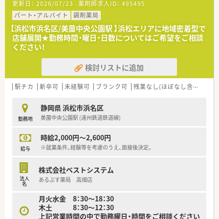
更新日：
2026/07/23
薬剤師求人ID：
495495
険の種類、レセプト請求等、通常業務以外の薬局経営に関わる全
てをレクチャ一します。
パート・アルバイト
調剤薬局
■従業員の約半数が女性です。管理薬剤師として活躍されてい
【浜松市浜名区/美薗中央公園駅 】浜松エリアに地域密着型で
る女性スタッフも多く、上を目指せる環境もあります。
店舗展開★勤務時間・曜日・日数についてはご希望をご相談
■女性が働きやすい職場環境をつくり、サポートするために産
ください！
休・育休制度も充実しており実績も多数あります。
育休復帰後、パート社員への転換のご相談が可能です。もちろ
検討リストに追加
ん、正社員でのフルタイム出勤でのご復帰いただけます。
■育児が落ち着いて社会復帰・現場復帰を考えているパパ・ママ
薬剤師をサポートするために、丁寧な教育・指導、勤務管理など
駅チカ
新卒可
未経験可
ブランク可
残業なし(ほぼなし含む)
転
を実施しております。
静岡県 浜松市浜名区
＼＼店舗詳細／／
美薗中央公園駅 (遠州鉄道鉄道線)
勤務地
■内科メインに応需！
■処方箋枚数は30～40枚/日程度です。
時給2,000円～2,600円
■薬剤師1～2名体制で対応されております。
※就業条件、経験等を考慮のうえ、面接後決定。
給与
株式会社ベストシステム
法人
あるぷす薬局 高畑店
名
月火水金 8：30～18：30
木土 8：30～12：30
上記営業時間の中で勤務曜日・時間をご相談ください