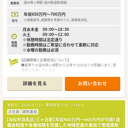
遠州西ヶ崎駅 (遠州鉄道鉄道線)
勤務地
年収650万円～700万円
※就業条件、経験等を考慮のうえ、面接後決定。
給与
月水木金 09：00～18：30
火土 09：00～12：00
※休憩時間は法定通り
勤務
※勤務時間はご希望に合わせて柔軟に対応
時間
※水曜の勤務は必須
【店舗情報と応需状況について】
■最寄りの遠州西ヶ崎駅からは車で10分ほどの距離にあり、駐
車場も完備しています。
■近隣のクリニックから、皮膚科と透析内科の処方箋を主に応需
しています。
詳細を見る
お問い合わせ
■処方箋は1日40枚から100枚と変動があり、様々な状況に対応
します。
【求人情報について】
更新日：
2026/07/14
薬剤師求人ID：
731431
■管理薬剤師として、ご経験を最大限に評価し年収650万円～
700万円を提示します。
正社員
調剤薬局
■年に1回の賞与が12月に支給され、日々の頑張りがしっかりと
【浜松市浜名区/三ヶ日駅】年収480万円〜660万円が可能！退
評価されます。
職金制度や各種保険を完備した地域密着の薬局で管理薬剤
■遠方から通勤される方には、高速道路の利用料金も支給される