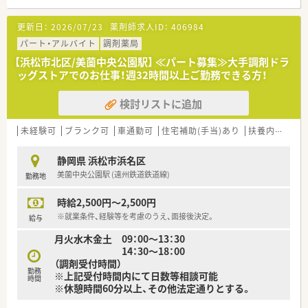
地域に根差してあらゆるライフステージに寄り添う「トータルヘ
ルスケア薬剤師」として成長できるように充実した研修制度も用
更新日：
2026/07/23
薬剤師求人ID：
406984
意されています。
パート・アルバイト
調剤薬局
■充実した研修を用意しています！
【浜松市北区/美薗中央公園駅】 ≪パート募集≫大手調剤ドラ
本社近くに調剤研修センター、在宅研修センターがあり、全体的
ッグストアでのお仕事！週32時間以上ご勤務できる方！
な知識の底上げ、基礎の徹底を実現。入社後は店舗着任前に薬局
を模した調剤研修センターで調剤手技、機器操作等、一連の薬局
検討リストに追加
業務を実戦形式で習得いただけます。
■調剤、在宅にも非常に力を入れています！
未経験可
ブランク可
車通勤可
住宅補助(手当)あり
扶養内勤務OK
調剤併設型ドラッグストアの中でも以前から「調剤」「在宅」など
の保険調剤領域にとても注力されています。ドラッグストアの
静岡県 浜松市浜名区
併設調剤薬局の他に専門調剤薬局、ニーズが高まっている在宅医
美薗中央公園駅 (遠州鉄道鉄道線)
勤務地
療についてもエリア在宅担当を配置して積極的に対応をされて
います。カウンセリングも含め正にトータルヘルスケアの名に
時給2,500円～2,500円
ふさわしい体制です。
※就業条件、経験等を考慮のうえ、面接後決定。
給与
■ドミナント展開！
月火水木金土 09：00～13：30
全国展開は現時点では考えておらず、出店エリアである一都三
14：30～18：00
県、東海圏に集中出店し、店舗数を拡大しています。
（調剤受付時間）
現在では神奈川の店舗数が業界No.１になりました！
勤務
※上記受付時間内にて日数等相談可能
新店に加えて、現在OTC単独のお店へ順次調剤併設化を進めてい
時間
※休憩時間60分以上、その他法定通りとする。
るため薬剤師を積極採用中です！