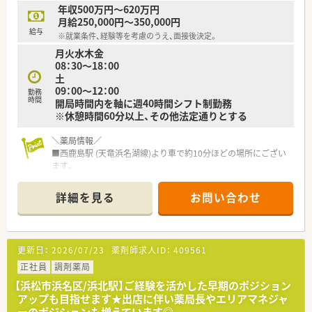
企画力を高め、企業の幹部として活躍して行ける力を養う幹部研
年収500万円～620万円
修もございます
月給250,000円～350,000円
給与
※就業条件、経験等を考慮のうえ、面接後決定。
≪こんな薬局です≫
月火水木金
・総合科目を応需しているのでスキルアップが望める環境です。
08：30～18：00
・処方箋枚数は平均40～50枚/日です。
土
・調剤薬局経験者30歳で年収510～550万円可能！（固定残業代と
09：00～12：00
して20時間含む、ただし実際の残業は全社10時間平均）
勤務
時間
開局時間内を軸に週40時間シフト制勤務
※休憩時間60分以上、その他法定通りとする
＼薬局情報／
■西鹿島駅 (天竜浜名湖線)より車で約10分ほどの場所にござい
ます。
■総合病院門前の薬局！
■一日の応需枚数は60枚/日程度です。
詳細を見る
お問い合わせ
■ベテランの薬剤師が活躍する店舗です。
＼おすすめポイント／
■Ｕターン・Ｉターン希望の方、必見！基本的に異動がないため、
更新日：
2026/07/23
薬剤師求人ID：
409561
地元で長く勤務を続けたい方へオススメです。
■「ＭＲの経験しかない」「ずっと研究職をやってきた」という方
正社員
調剤薬局
もお気軽にご相談下さい。
【浜松市浜名区/浜北駅】ご経験を活かした早期のポジション
アップも目指せます★出店に伴い薬局長やエリアマネジャ
＼会社情報／