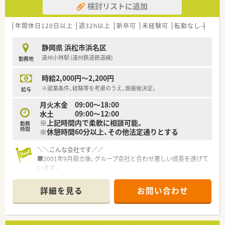
検討リストに追加
■大学病院と連携することで疑義照会データベースの共同開発
や、がん専門薬剤師取得に向けた
病院での実習も行っています。
年間休日120日以上
週32h以上
新卒可
未経験可
転勤なし
車通
■個別の教育プログラム『AIN METHOD』によってスキルアップ
をサポート！
静岡県 浜松市浜名区
新入社員研修、フォローアップ研修、マネジメント研修と段階
遠州小林駅 (遠州鉄道鉄道線)
勤務地
を追って
5年の教育プログラムを実施しています。
時給2,000円～2,200円
■海外研修を含めて50種類以上の研修プログラムで社員の成長
をサポートしてくれます。
※就業条件、経験等を考慮のうえ、面接後決定。
給与
■「社員第一主義」を掲げている同社では、福利厚生面が手厚く
月火木金 09:00〜18:00
「連続休暇制度（年に1回、最大9連休を取得できる制度）」等、プ
水土 09:00〜12:00
ライベートも充実出来る様に
※上記時間内で柔軟に相談可能。
ワークライフバランスを後押ししてくれる制度が充実してい
勤務
時間
※休憩時間60分以上、その他法定通りとする
ます。
■ナショナル社員は帰省旅費（年2回5万円まで）と帰省休暇（連
＼＼こんな会社です／／
続4日間）を受けられます。
■2001年9月設立後、グループ会社と合わせ著しい成長を遂げて
■社員割引制度、財形貯蓄制度、スポーツジム優待等が受けられ
います。
る他、
■静岡県浜松市を中心に20店舗以上を展開しており、更に今後
提携の保養施設は全国に40ヵ所あります。
も拡大していく予定です！
■産休、育休取得はもちろんのこと、育児短時間勤務制度を実施
詳細を見る
お問い合わせ
■「みんなで創り、みんなで育てる」会社という社長のお考えも
しています。
あり、社長との距離が近く社員との風通しに自信があります。
■育児休業より復帰後、1日最大2時間短縮して勤務できる制度
■独立を考えている薬剤師を応援し、実績が多数ある会社です。
です。法律では3歳までですが、小学校就学時までの期間利用可
■経営ノウハウ、売上管理、調剤報酬点数の算定要件、公費や保
能です。