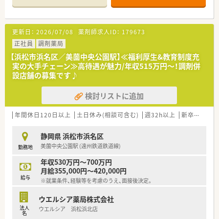
【店舗情報と応需状況について】
■静岡県浜松市浜名区に位置しており、三ヶ日駅から徒歩10分
の場所にある地域に密着した調剤薬局です。
更新日：
2026/07/08
薬剤師求人ID：
179673
■応需科目は内科と外科と小児科が中心であり、処方箋は三ケ日
中央外科より1日あたり約40枚を応需しています。
正社員
調剤薬局
■店舗の勤務者数は薬剤師が常時2名体制となっており、調剤か
【浜松市浜名区／美薗中央公園駅】≪福利厚生&教育制度充
ら監査まで複数の事務員とともに連携しています。
実の大手チェーン≫高待遇が魅力/年収515万円～！調剤併
設店舗の募集です♪
【法人特徴について】
■静岡県内において地域密着型の調剤薬局を5店舗展開してお
検討リストに追加
り、地元の医療を支える安定した基盤を持っています。
■全店舗がクリニックの門前に展開しているため、それぞれの応
需先医療機関との関係性も非常に良好です。
年間休日120日以上
土日休み(相談可含む)
週32h以上
新卒可
未経
■従業員同士の仲が良く大変アットホームな社風であり、定着率
が高く腰を据えて長く働ける環境が整っています。
静岡県 浜松市浜名区
美薗中央公園駅 (遠州鉄道鉄道線)
勤務地
【勤務実態について】
■通常の開局時間は8時30分から18時00分までとなっており、残
年収530万円～700万円
業はほとんど発生しない勤務環境です。
月給355,000円～420,000円
■木曜日と土曜日は8時30分から12時00分までの半日開局とな
給与
※就業条件、経験等を考慮のうえ、面接後決定。
っており、平日の負担が少ないシフトです。
■お休みは日曜日と祝日のほかに勤務シフトによる休日があり、
ウエルシア薬局株式会社
有給休暇も法定通りにしっかりと取得できます。
法人
ウエルシア 浜松浜北店
名