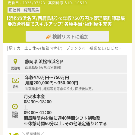
更新日：
2026/07/23
薬剤師求人ID：
10529
■育児休業からの社会復帰・現場復帰の際には、
丁寧な教育・指導、勤務管理などを実施しております。
正社員
調剤薬局
【浜松市浜名区/西鹿島駅】≪年収750万円≫管理薬剤師募集
＼＼独立支援制度あり／／
●総合科目でスキルアップ！各種手当・福利厚生充実
■独立を考えている薬剤師を応援し、実績も多数あり！
■経営ノウハウ、売上管理、調剤報酬点数の算定要件、公費や保
検討リストに追加
険の種類、レセプト請求等、
通常業務以外の薬局経営に関わる全てをレクチャ一いたしま
す。
駅チカ
土日休み(相談可含む)
ブランク可
残業なし(ほぼなし含む)
■将来的に独り立ちしたい方にもオススメ♪
静岡県 浜松市浜名区
＼＼こんな会社です／／
西鹿島駅 (天竜浜名湖線)
勤務地
■2001年9月設立後、グループ会社と合わせ著しい成長を遂げて
います。
年収470万円～750万円
■静岡県浜松市を中心に20店舗以上を展開しており、更に今後
月給200,000円～350,000円
も拡大していく予定です！
給与
※就業条件、経験等を考慮のうえ、面接後決定。
■社長は「みんなで創り、みんなで育てる会社」とお考えで、
月火水木金
従業員と社長の距離が近さ、風通しのよさには自信がありま
08：30～18：00
す！
土
09：00～12：00
＼＼店舗詳細／／
勤務
時間
開局時間内を軸に週40時間シフト制勤務
■内科・循環器科・小児科などの処方箋を主に応需しています。
※休憩時間60分以上、その他法定通りとする
処方箋は1日あたり75枚ほどです。
■薬剤師は正社員3名・パート2名が在籍しており、
＼薬局情報／
複数名にて対応しています。