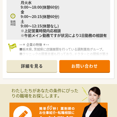
月火水
9:00～18:00(休憩60分)
金
9:00～20:15(休憩60分)
土
勤務
時間
9:00～12:15(休憩なし)
※上記営業時間内応相談
※午前メイン勤務ですが状況により1日勤務の相談有
・・＊ 企業の特徴 ＊・・
■栃木県、茨城県に店舗展開を行っている調剤薬局グループ。
■クリニックの開業支援も行っており、ドクターとの関係が築き
やすいです。
■地域密着型のアットホームな調剤薬局を目指しています。
詳細を見る
お問い合わせ
■薬剤師さん同士のチームワークが良く、働きやすい環境です！
わたしたちがあなたの条件にぴった
りの職場をお探しします。