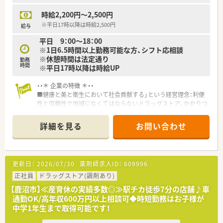
<薬剤師の仕事>
時給2,200円～2,500円
主な仕事は薬局内での業務になりますが、ドラッグストア薬剤師
として食から介護まで幅広くお客様の生活をサポートできるこ
※平日17時以降は時給2,500円
給与
とも魅力です。ワークスケジュールで予め時間を決めてヘルス
平日 9：00～18：00
売り場でのサポートをしています。
※1日6.5時間以上勤務可能な方、シフト応相談
地域に立地する面薬局が多く、幅広い医療機関から処方箋を応需
※休憩時間は法定通り
勤務
しており、面分業で全科目を対応しており、科目が極端に偏るこ
時間
※平日17時以降は時給UP
とがありません。
・・＊ 企業の特徴 ＊・・
<働き方について>
■健康と美と衛生において社会貢献する」という経営理念：利便
ライフスタイルに合わせて｢9時間勤務・8時間勤務｣のどちらか
性と信頼性で地域になくてはならないドラッグストア、かかりつ
選択が可能です！
け薬局を創ることを目指している企業です。
就業時間も薬局の営業時間に合わせている為、ライフワークバラ
■研修制度（マニュアル）が充実しており、未経験や中途入社の方
ンスを保つことが可能です。
詳細を見る
お問い合わせ
でもスムーズに仕事が出来る環境を整備。研修制度以外にも「講
キャリアパスが明確で早い段階から責任あるポジションに就く
習や学会、eﾗｰﾆﾝｸﾞ」等の補助制度あります。
チャンスがあり｢1～2年目で薬局長
■残業が少ない為にプライベートの時間もしっかり確保できる
最短3～4年目でエリアマネージャー(SV)」に昇格できるなど、成
のでライフワークバランスもバッチリです。服薬指導の時間も
長中の企業だからこそ 昇格チャンスも多い企業です。
更新日：
2026/07/30
薬剤師求人ID：
609996
じっくりとれるので、患者様にしっかり向き合い仕事が出来るの
勤務年数や年齢に関係がない職務給制度を採用、若くから責任の
も魅力の一つです。
正社員
ドラッグストア(調剤あり)
あるポジションを目指したい方
・高年収希望の方はおすすめの会社です！
【鹿沼市】≪産育休の実績多数◎≫駅チカ徒歩7分の店舗♪車
通勤OK/高年収600万円以上相談可◆時短勤務はお子様が
<設備面について>
中学1年生まで取得可能です！
最新のシステムを導入し、対物業務にかかる時間を短縮し、より
丁寧な服薬指導が可能な環境を整えています。機器類に関して