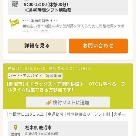
勤務
9：00-13：00（休憩00分）
として食から介護まで幅広くお客様の生活をサポートできるこ
時間
※週40時間シフト制勤務
とも魅力です。ワークスケジュールで予め時間を決めてヘルス
売り場でのサポートをしています。
・・＊ 薬局の特徴 ＊・・
地域に立地する面薬局が多く、幅広い医療機関から処方箋を応需
■幅広い専門知識を持つ薬剤師を育てるために資格取得をサポ
しており、面分業で全科目を対応しており、科目が極端に偏るこ
ートしています。
とがありません。
eラーニングの受講料負担、各種社内勉強会のほか、取得後は手
当を毎月支給。薬剤師200人中140人が認定薬剤師を取得してい
<働き方について>
詳細を見る
お問い合わせ
ます。
ライフスタイルに合わせて｢9時間勤務・8時間勤務｣のどちらか
■1年間にわたる社員フォロー研修は、毎月1回、丸1日をかけて
選択が可能です！
行います。業務時間内の朝9時から夕方6時まで、薬剤の講義と処
就業時間も薬局の営業時間に合わせている為、ライフワークバラ
方解析のグループワークを学び、活きた知識を得ることができま
ンスを保つことが可能です。
更新日：
2026/07/30
薬剤師求人ID：
418690
す。
キャリアパスが明確で早い段階から責任あるポジションに就く
■薬学生に薬局実習を指導できる認定実務実習指導員薬剤師は
パート・アルバイト
チャンスがあり｢1～2年目で薬局長
調剤薬局
41人。栃木県内の認定実務実習指導薬剤師の10％を超える人数
最短3～4年目でエリアマネージャー(SV)」に昇格できるなど、成
【鹿沼市】≪ドラッグストア調剤併設≫ OTCも学べる フ
で、未来ある薬学生を指導しています。
長中の企業だからこそ 昇格チャンスも多い企業です。
ルタイム就業できる方歓迎です！
勤務年数や年齢に関係がない職務給制度を採用、若くから責任の
あるポジションを目指したい方
検討リストに追加
・高年収希望の方はおすすめの会社です！
年間休日120日以上
車通勤可
教育制度あり
シフト制
大手チェーン
栃木県 鹿沼市
新鹿沼駅 (東武日光線)
勤務地