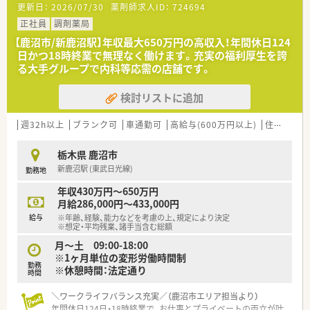
更新日：
2026/07/30
薬剤師求人ID：
724694
能です
■8年連続で「顧客満足度ナンバー1」に輝いています。
正社員
調剤薬局
【鹿沼市/新鹿沼駅】年収最大650万円の高収入！年間休日124
日かつ18時終業で無理なく働けます。充実の福利厚生を誇
る大手グループで内科等応需の店舗です。
検討リストに追加
週32h以上
ブランク可
車通勤可
高給与(600万円以上)
住宅補助(手当)あり
栃木県 鹿沼市
新鹿沼駅 (東武日光線)
勤務地
年収430万円～650万円
月給286,000円～433,000円
給与
※年齢、経験、能力などを考慮の上、規定により決定
※想定・平均残業、諸手当含む総額
月～土 09:00-18:00
※1ヶ月単位の変形労働時間制
勤務
※休憩時間：法定通り
時間
＼ワークライフバランス充実／（鹿沼市エリア担当より）
年間休日124日・18時終業で、お仕事とプライベートの両立が叶