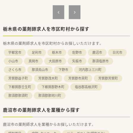
【募集背景と求める人物像について】
■組織体制の強化を目的とした定期採用を行っており、長期的に
地域医療へ貢献できる方を歓迎しています。
■スタッフ間の連携を大切にしており、明るく前向きな姿勢で業
務に取り組める方が求められる職場環境です。
■活気あふれる社風の中で、チームワークを重視しながら共に成
栃木県の薬剤師求人を市区町村から探す
長していきたいと考える方に最適な職場です。
栃木県の薬剤師求人を市区町村からお探しいただけます。
【法人特徴について】
■北関東エリアを中心に約40店舗の調剤薬局を展開しており、
宇都宮市
足利市
栃木市
佐野市
鹿沼市
日光市
地域社会に貢献し続けている安定した法人です。
■産休や育休の取得率および復帰率はほぼ100％の実績があり、
小山市
真岡市
大田原市
矢板市
那須塩原市
ライフステージの変化にも柔軟に対応します。
さくら市
那須烏山市
下野市
河内郡上三川町
■新卒の離職率が過去3年間ゼロという実績があり、定着率の高
さが働きやすい環境であることを証明しています。
芳賀郡益子町
芳賀郡茂木町
芳賀郡市貝町
芳賀郡芳賀町
【求人情報について】
下都賀郡壬生町
下都賀郡野木町
塩谷郡高根沢町
■経験やスキルを十分に考慮して決定されますが、年収550万円
那須郡那須町
那須郡那珂川町
から650万円の高待遇が期待できる求人です。
■年間休日は125日を軸に確保されており、仕事とプライベート
のメリハリをつけて働くことが可能です。
鹿沼市の薬剤師求人を業種から探す
■住宅手当として上限50000円が支給されるなど、福利厚生面も
充実しており生活をしっかりとサポートします。
鹿沼市の薬剤師求人を業種からお探しいただけます。