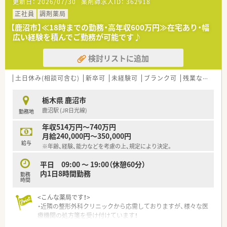
更新日：
2026/07/30
薬剤師求人ID：
362918
す。
■調剤過誤防止システムなど、最新機材も導入済みです。
正社員
調剤薬局
【鹿沼市】≪18時までの勤務・高年収600万円≫在宅あり・幅
広い経験を積んでご勤務が可能です♪
検討リストに追加
土日休み(相談可含む)
新卒可
未経験可
ブランク可
残業なし(ほぼなし含む)
栃木県 鹿沼市
鹿沼駅 (JR日光線)
勤務地
年収514万円～740万円
月給240,000円～350,000円
給与
※年齢、経験、能力などを考慮の上、規定により決定。
平日 09:00 ～ 19:00（休憩60分）
内1日8時間勤務
勤務
時間
<こんな薬局です！>
・近隣の整形外科クリニックから応需しておりますが、様々な医
療機関の処方箋を受け付けています！
・在宅も受けており、調剤業務、在宅業務、ドラッグストア業務と