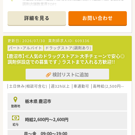
調剤店舗数業界TOP！
■店舗拡大に伴いキャリアアップできるポジションが多数あり！
頑張り次第で高給与も可能！
詳細を見る
お問い合わせ
■経験や勤務コースによりますが、経験の少ない方でも500万前
半スタートと業界TOP水準！
■職種や職域に合わせ、豊富な社内研修や外部組織と連携した研
修を用意されています
更新日：
2026/07/30
薬剤師求人ID：
609336
■薬剤師が中心の会社だからこそ活躍できるキャリアパスが多
種多様に用意されています。
パート・アルバイト
ドラッグストア(調剤あり)
■店舗拡大に伴い、エリアマネジャーや営業部長等のマネジメン
【鹿沼市】≪人気のドラッグストア≫ 大手チェーンで安心◎
トのポジションも増えます。
調剤併設店での募集です♪ラストまで入れる方歓迎!!
■在宅や教育等の専門性を活かせるスペシャリストを目指すこ
とも可能です。
検討リストに追加
■その他にも、管理部門や商品部門等の本社スタッフなど活動領
域は多種多様です。
■在宅実施店舗は年々増加しており、在宅医療へもしっかりと関
土日休み(相談可含む)
週32h以上
車通勤可
高時給(2,500円以上)
わる事ができます。
■育児休暇は3歳まで取得が可能で、時短制度は小学5年生まで
栃木県 鹿沼市
時短勤務ができるよう変更予定です。
勤務地
■年間休日が120日とワークライフバランスが整っています
■日用品から常備薬まで、従業員割引制度など嬉しいメリットも
たくさんあります！
時給2,600円～2,600円
給与
月～金 09:00〜19:00