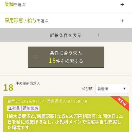
業種
を選ぶ
雇用形態 / 給与
を選ぶ
詳細条件を表示
条件に合う求人
18
件を
検索する
18
件の薬剤師求人
並び順
更新日：
2026/08/07
薬剤師求人ID：
359048
正社員
調剤薬局
【栃木県鹿沼市/新鹿沼駅】年収650万円相談可！年間休日125
日を軸に残業ほぼなし。小児科メインで住宅手当も充実し
た環境です。