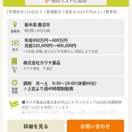
検討リストに追加
年間休日120日以上
車通勤可
高給与(600万円以上)
教育制度あり
栃木県 鹿沼市
鹿沼駅 (JR日光線)
勤務地
年収450万円～600万円
月給320,000円～400,000円
給与
※年齢、経験、能力などを考慮の上、規定により決定
株式会社カワチ薬品
法人
カワチ薬局 千渡店
名
調剤 月～土 9:30～19:00（休憩60分）
※上記より週40時間制勤務
勤務
時間
■カワチ薬品は東日本を中心にドラッグストア355店（内調剤併
設型132店）を展開しています。
■「顧客第一主義」を掲げ、お客様に必要とされる店舗を追究し
ており品揃え数も業界随一です。
■薬剤師の募集にあたって、自宅通勤のエリア社員と転居を伴う
詳細を見る
お問い合わせ
異動があるナショナル社員の2コースに分かれています。