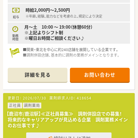
時給2,000円～2,500円
※年齢、経験、能力などを考慮の上、規定により決定
給与
月～土 10:00 ～ 19:00（休憩60分）
※上記よりシフト制
勤務
※曜日お時間ご相談ください♪
時間
■関東・東北を中心に約240店舗を展開している企業です。
■調剤併設店舗、基本的に調剤の業務がメインとなります。
詳細を見る
お問い合わせ
更新日：
2026/07/30
薬剤師求人ID：
418654
正社員
調剤薬局
【鹿沼市/鹿沼駅】≪正社員募集≫ 調剤併設店での募集！
将来的なキャリアアップが見込める企業 調剤業務メイン
のお仕事です♪