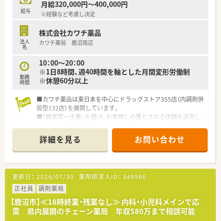
月給320,000円～400,000円
給与
※経験など考慮し決定
株式会社カワチ薬品
法人
カワチ薬局 鹿沼南店
名
10：00～20：00
※1日8時間、週40時間を軸とした月間変形労働制
勤務
※休憩60分以上
時間
■カワチ薬品は東日本を中心にドラッグストア355店（内調剤併
設型132店）を展開しています。
■「顧客第一主義」を掲げ、お客様に必要とされる店舗を追究し
ており品揃え数も業界随一です。
■薬剤師の募集にあたって、自宅通勤のエリア社員と転居を伴う
詳細を見る
お問い合わせ
異動があるナショナル社員の2コースに分かれています。
■勤務薬剤師だけでなく、薬局長や管理職、幹部候補としてのキ
ャリアビジョンも描ける環境です。
■調剤併設店舗でのご勤務の場合、薬剤師は調剤投薬業務が中心
更新日：
2026/07/30
薬剤師求人ID：
349966
となります。
■「地域の人々の健康を支えたい」という思いを大事にされてい
正社員
調剤薬局
る方、ぜひご応募ください。
【鹿沼市】≪18時終業・残業なし≫ 内科・小児科メインで応
需 県内展開のチェーン薬局 年収580万まで相談可能