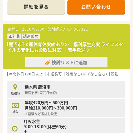
幅広い経験が積めます！
詳細を見る
お問い合わせ
・18時までの営業の為、メリハリをつけた勤務が可能です！
<安心の就業環境>
音声入力マイク・自動発注システムなど最新のシステムが充実し
更新日：
2026/07/30
薬剤師求人ID：
367321
ています。
全薬局同じ調剤手順である為、少ない人数や多店舗での応援でも
正社員
調剤薬局
安心して就業する
【鹿沼市】≪産休育休実績あり≫ 福利厚生充実 ライフスタ
ことが可能です。また、遠隔操作で本部がサポートをしていま
イルの変化にも柔軟に対応！ 若手歓迎♪
す！
システム化を充実して、対物業務にかかる時間を短縮していま
検討リストに追加
す。じっくり患者様と向き合える環境です。
<こんな会社です!>
年間休日120日以上
未経験可
残業なし(ほぼなし含む)
転勤なし
設立以来、37年連続増収、店舗数は840店舗程、その中で調剤併
設店は470店舗ほど
栃木県 鹿沼市
あり、調剤併設率は56％になります！
新鹿沼駅 (東武日光線)
勤務地
経営理念としては、健康と美と衛生を通じての社会貢献を掲げて
いる会社です。
年収420万円～500万円
調剤併設店は分離申請をしているため、薬局としての機能を最大
月給210,000円～300,000円
限発揮し運営しています。
給与
※経験など考慮し決定
在宅にも注力しており、在宅専門薬局も設置しています。
月火水金
9：00-18：00（休憩60分）
<薬剤師の仕事>
土
主な仕事は薬局内での業務になりますが、ドラッグストア薬剤師