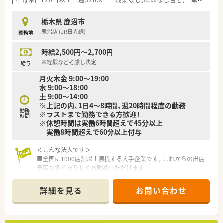
栃木県 鹿沼市
鹿沼駅 (JR日光線)
勤務地
時給2,500円～2,700円
※経験など考慮し決定
給与
月火木金 9:00〜19:00
水 9:00〜18:00
土 9:00〜14:00
※上記の内、1日4～8時間、週20時間程度の勤務
勤務
※ラストまで勤務できる方歓迎！
時間
※休憩時間は実働6時間超えで45分以上
実働8時間超えで60分以上付与
＜こんな法人です＞
■全国に1000店舗以上展開する大手企業です。これからの出店
予定も多くあり長くお勤めいただけます。
処方相談やOTC相談などしっかりとファンを増やせしていく方
針なので、じっくりと患者様対応が可能
詳細を見る
お問い合わせ
■業務に繋がると認められた外部研修等は、研修費を会社負担に
て受講が可能です
■他社の調剤併設企業ですと調剤室内の業務等に限定されるケ
ースもあるが、同社では自由にドラッグエリアで就業する事が可