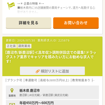
充実しており生活をしっかりとサポートします。
・・＊ 企業の特徴 ＊・・
■栃木県内に35店舗展開の薬局チェーンで、遠方へ転勤する心
配がありません。
■各種資格の取得支援制度がございます。
■年2回の社内研修会だけでなく、レベル別の研修もございま
詳細を見る
お問い合わせ
す。
■新卒の受け入れも積極的に行っており、今後も店舗展開をして
いく予定がございます。
■経営も安定しており、長期的に就業いただける環境がございま
更新日：
2026/07/30
薬剤師求人ID：
225879
す。
■調剤過誤防止システムなど、最新機材も導入済みです。
正社員
調剤薬局
【鹿沼市/新鹿沼駅】≪高年収≫調剤併設店での募集！ドラッ
グストア業界でキャリアを積みたい方にお勧めな求人で
す！
検討リストに追加
ブランク可
車通勤可
高給与(600万円以上)
教育制度あり
シフト
栃木県 鹿沼市
鹿沼駅 (JR日光線)／新鹿沼駅 (東武日光線)
勤務地
年収450万円～600万円