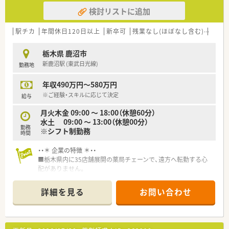
検討リストに追加
駅チカ
年間休日120日以上
新卒可
残業なし(ほぼなし含む)
転勤
栃木県 鹿沼市
新鹿沼駅 (東武日光線)
勤務地
年収490万円～580万円
※ご経験・スキルに応じて決定
給与
月火木金 09:00 ～ 18:00（休憩60分）
水土 09:00 ～ 13:00（休憩00分）
勤務
※シフト制勤務
時間
・・＊ 企業の特徴 ＊・・
■栃木県内に35店舗展開の薬局チェーンで、遠方へ転勤する心
配がありません。
■各種資格の取得支援制度がございます。
■年2回の社内研修会だけでなく、レベル別の研修もございま
詳細を見る
お問い合わせ
す。
■新卒の受け入れも積極的に行っており、今後も店舗展開をして
いく予定がございます。
■経営も安定しており、長期的に就業いただける環境がございま