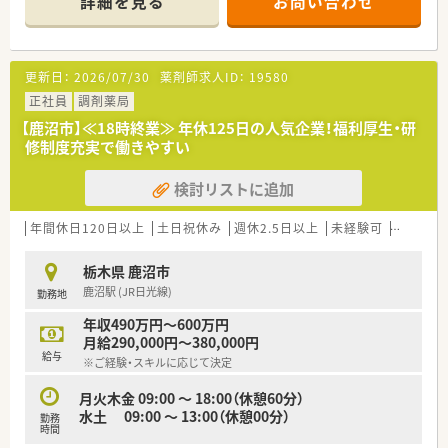
詳細を見る
お問い合わせ
■薬剤師は常勤2名とパート複数名が在籍しており、人員体制が
整っているため無理なく業務を行えます。
【募集背景と求める人物像について】
更新日：
2026/07/30
薬剤師求人ID：
19580
■組織体制のさらなる強化を目的として定期採用を行っており、
長期的に活躍いただける方を歓迎しています。
正社員
調剤薬局
■非常に活気あふれる職場環境であるため、スタッフ間のチーム
【鹿沼市】≪18時終業≫ 年休125日の人気企業！福利厚生・研
ワークを大切にできる方が求められています。
修制度充実で働きやすい
■小児科メインの対応となるため、お子様や保護者の方へ優しく
丁寧な接遇ができる方に最適な職場です。
検討リストに追加
【法人特徴について】
■北関東エリアを中心に30店舗以上の薬局を展開しており、地
年間休日120日以上
土日祝休み
週休2.5日以上
未経験可
残業なし
域医療に貢献し続けている安定した法人です。
■産休や育休の取得率と復帰率はほぼ100％の実績を誇り、ライ
栃木県 鹿沼市
フステージが変わっても安心して働けます。
鹿沼駅 (JR日光線)
勤務地
■新卒の離職率が極めて低い水準を維持しており、定着率の高さ
が働きやすい職場環境を証明しています。
年収490万円～600万円
月給290,000円～380,000円
【求人情報について】
給与
※ご経験・スキルに応じて決定
■経験やスキルを十分に考慮して決定されますが、年収550万円
から650万円の高待遇が期待できる求人です。
月火木金 09:00 ～ 18:00（休憩60分）
■年間休日は125日を軸に確保されており、仕事とプライベート
水土 09:00 ～ 13:00（休憩00分）
勤務
のメリハリをつけて働くことが可能です。
時間
■住宅手当として上限50000円が支給されるなど、福利厚生面も