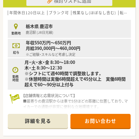
検討リストに追加
年間休日120日以上
ブランク可
残業なし(ほぼなし含む)
転勤なし
栃木県 鹿沼市
鹿沼駅 (JR日光線)
勤務地
年収550万円～650万円
月給390,000円～460,000円
給与
※ご経験・スキルなど考慮し決定
月・火・水・金 8:30～18:00
木・土 8:30～12：30
※シフトにて週40時間で調整致します。
勤務
※休憩時間は実働6時間超えで45分以上 実働8時間
時間
超えで60～90分以上付与
【店舗情報と応需状況について】
■最寄りの鹿沼駅からは車で5分ほどの距離に位置しており、マ
イカーでの通勤が非常に便利な立地環境です。
■近隣の医療機関から内科や消化器科、小児科などの処方箋を応
需し、1日約30枚から40枚を対応しています。
詳細を見る
お問い合わせ
■薬剤師は常勤2名が在籍しており、無理のない人員配置で患者
様一人ひとりと丁寧に向き合える体制です。