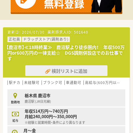
更新日：
2026/07/30
薬剤師求人ID：
501640
正社員
ドラッグストア(調剤あり)
【鹿沼市】≪18時終業≫ 鹿沼駅より徒歩圏内！ 年収500万
円or600万円の一律支給☆ DGS調剤併設店でのお仕事で
す
検討リストに追加
駅チカ
未経験可
ブランク可
車通勤可
高給与(600万円以上)
住宅
栃木県 鹿沼市
鹿沼駅 (JR日光線)
勤務地
年収514万円～740万円
月給240,000円～350,000円
給与
※経験と就業時間・条件により異なります
月～金