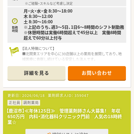
※ご経験・スキルなど考慮し決定
月・火・水・金 8:30～18:00
【やりがい/おすすめポイント】
木 8:30～12:00
■年収は最大650万円まで相談可能であり、これまでのご経験や
土 8:30～16:00
スキルをしっかりと評価・還元する環境があります。
※上記のうち、週3～5日、1日6～8時間のシフト制勤務
■年間休日が124日と多く確保されており、残業も少なめである
勤務
時間
※休憩時間は実働6時間超えで45分以上 実働8時間
ため、仕事と私生活を高い次元で両立できます。
超えで60分以上付与
■大手調剤グループの充実した福利厚生や教育制度を利用でき
るため、長期的に安定してキャリアを築くことが可能です。
【法人特徴について】
■北関東エリアを中心に30店舗以上の薬局を展開しており、地
域医療に貢献し続けている安定した法人です。
■産休や育休の取得率と復帰率はほぼ100％の実績を誇り、ライ
フステージが変わっても安心して働けます。
詳細を見る
お問い合わせ
■新卒の離職率が極めて低い水準を維持しており、定着率の高さ
が働きやすい職場環境を証明しています。
更新日：
2026/06/18
薬剤師求人ID：
359047
正社員
調剤薬局
【鹿沼市】≪年休125日≫ 管理薬剤師さん大募集！ 年収
650万円 内科・消化器科クリニック門前 人気の18時終
業☆