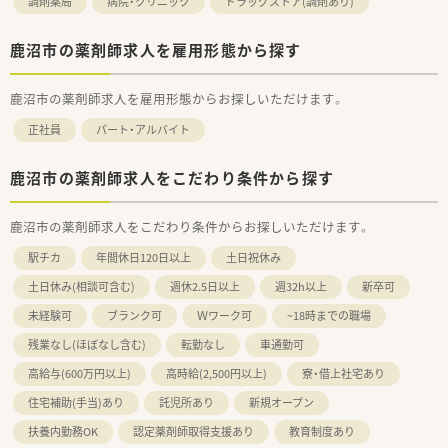
調剤薬局
病院・クリニック
ドラッグストア(調剤あり)
鹿沼市の薬剤師求人を雇用形態から探す
鹿沼市の薬剤師求人を雇用形態からお探しいただけます。
正社員
パート・アルバイト
鹿沼市の薬剤師求人をこだわり条件から探す
鹿沼市の薬剤師求人をこだわり条件からお探しいただけます。
駅チカ
年間休日120日以上
土日祝休み
土日休み(相談可含む)
週休2.5日以上
週32h以上
新卒可
未経験可
ブランク可
Ｗワーク可
~18時までの職場
残業なし(ほぼなし含む)
転勤なし
車通勤可
高給与(600万円以上)
高時給(2,500円以上)
寮・借上社宅あり
住宅補助(手当)あり
託児所あり
新規オープン
扶養内勤務OK
認定薬剤師取得支援あり
教育制度あり