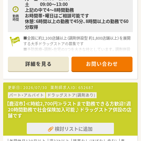
土 09:00〜13:00
上記の中で4～8時間勤務
お時間帯・曜日はご相談可能です
勤務
時間
休憩：6時間以上の勤務で45分、8時間以上の勤務で60
分取得
■全国に約2,100店舗以上（調剤併設型 約1,800店舗以上）を展開
する大手ドラッグストアの募集です
■予防医療・調剤・在宅の3つを大きな柱としています。調剤併設
率や医薬品構成比も業界で高い水準を保ち、調剤・ＯＴＣ医薬品
に力を入れています
詳細を見る
お問い合わせ
■業界トップクラスの時給2,600円！しっかりと稼ぎたい方にも
お勧めです！
■全国に多くの店舗を展開しているため、子供の学校行事等で休
まなければならない場合も、事前に休みを申請すればサポートし
更新日：
2026/07/30
薬剤師求人ID：
652687
て頂けます！
■社員購買割引き制度もあり、品ぞろえが多いと評判のドラッグ
パート・アルバイト
ドラッグストア(調剤あり)
ストアで大変嬉しい福利厚生です♪
【鹿沼市】≪時給2,700円≫ラストまで勤務できる方歓迎！週
■ダイバーシティーを推進し、性別に関わらず幅広い方が長く活
20時間勤務で社会保険加入可能♪ドラッグストア併設の店
躍できる環境を整えています
舗です
■落ち着いた環境で、ペースを守ってお仕事に取組める環境で
す。
検討リストに追加
■面受けの店舗が多く、科目も単科に偏らずバランスの良い業務
内容です。
■スキル維持にもぴったりのドラッグストアです。
年間休日120日以上
週32h以上
残業なし(ほぼなし含む)
車通勤可