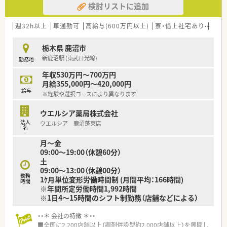
検討リストに追加
は、音声入力の薬歴･ピッキングサポートシステム･投薬カウンタ
ーに薬歴閲覧用タブレット設置など、薬剤師が安心して働く事が
週32h以上
出来る様に最新の機械を導入されています。
車通勤可
高給与(600万円以上)
寮・借上社宅あり
住宅
<研修制度について>
栃木県 鹿沼市
業務習得制度によるOJT・OTC店内勉強会や、中途入社社員研修、
新鹿沼駅 (東武日光線)
勤務地
薬剤師全体研修、新任薬局長研修など幅広い研修を整えていま
す。
年収530万円～700万円
また研修認定薬剤師単位取得の支援（eラーニング）
月給355,000円～420,000円
年間10万円まで学会参加やｅラーニング等に掛かる費用を会社
給与
※経験や選択コースにより異なります
負担しています。
ウエルシア薬局株式会社
<福利厚生について>
法人
ウエルシア 鹿沼蓬莱店
基本日祝休みになる為、プライベートも充実してご勤務が可能で
名
す。
月～金
応援体制が整っているので、人数が少ない薬局に配属でも安心し
09:00〜19:00（休憩60分）
て勤務ができる環境です。
土
有給取得平均10.4日の為、有給休暇も取得しやすい会社です。ま
09:00〜13:00（休憩00分）
た、年に1回1週間程度
勤務
1ｹ月単位変形労働時間制 (月間平均：166時間)
リフレッシュ休暇制度を設けており、全店休憩室を完備していま
時間
※年間所定労働時間1,992時間
す。
※1日4～15時間のシフト制勤務（店舗などによる）
社員割引購入制度、リフレッシュ休暇に
会社都合での転勤の場合、家賃補助や遠隔地手当も付き、安心し
・・＊ 会社の特徴 ＊・・
て就業できます（規定あり）
■全国に2,200店舗以上（調剤併設型約2,000店舗以上）を展開し