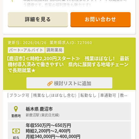
う環境です。充実の福利厚生も魅力です！
【店舗情報と応需状況について】
詳細を見る
お問い合わせ
■新鹿沼駅より徒歩12分で通勤に便利な立地にあり、内科や循
環器科などの処方箋を1日50枚程度応需しています。
■薬剤師は正社員2名とパート2名が在籍しており、ゆとりを持
った人員配置で日々の調剤業務に対応しております。
更新日：
2026/06/26
薬剤師求人ID：
727060
■月曜日から土曜日の17時半まで開局しており、18時には終業
できるため無理なく長く働ける店舗環境です。
パート・アルバイト
調剤薬局
【鹿沼市】≪時給2,200円スタート≫ 残業ほぼなし！ 最新
【募集背景と求める人物像について】
機材導入済みで働きやすい 県内に展開する地場チェーン
■今回は欠員補充による募集で、地域の患者様へ有益な情報提供
で長期就業★
を行っていただける薬剤師の方を求めております。
■幅広い年代のスタッフが活躍中であり、新卒からベテランまで
検討リストに追加
円滑なコミュニケーションが取れる方を歓迎します。
■大手グループならではの教育制度を活用し、スキルアップや地
域医療への貢献に意欲的な方をお待ちしております。
ブランク可
残業なし(ほぼなし含む)
転勤なし
車通勤可
教育制度あり
【法人特徴について】
栃木県 鹿沼市
■北関東エリアを中心に25店舗を展開する調剤薬局チェーンで
新鹿沼駅 (東武日光線)
勤務地
あり、今後も同エリアで地域医療に貢献する方針です。
■異動はご自宅から60分圏内の通勤可能な範囲に限定されてお
年収550万円～650万円
り、無理な転勤のお願いは原則として一切ございません。
時給2,200円～2,400円
■男女比率はおおよそ1対2と女性が多く活躍しており、平均年
月給340,000円～400,000円
給与
齢は42.6歳と幅広い年齢層が在籍しております。