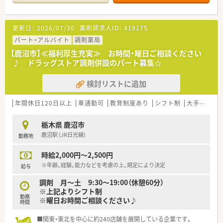
■勤務薬剤師だけでなく、薬局長や管理職、幹部候補としてのキ
ャリアビジョンも描ける環境です。
■調剤併設店舗でのご勤務の場合、薬剤師は調剤投薬業務が中心
更新日：
2026/07/30
薬剤師求人ID：
419175
となります。
■「地域の人々の健康を支えたい」という思いを大事にされてい
パート・アルバイト
調剤薬局
る方、ぜひご応募ください。
【鹿沼市】≪福利厚生充実≫ お時間・曜日ご相談ください
♪ ドラッグストア調剤併設のパート募集☆
検討リストに追加
年間休日120日以上
車通勤可
教育制度あり
シフト制
大手チェーン
栃木県 鹿沼市
鹿沼駅 (JR日光線)
勤務地
時給2,000円～2,500円
※年齢、経験、能力などを考慮の上、規定により決定
給与
調剤 月～土 9:30～19:00（休憩60分）
※上記よりシフト制
勤務
※曜日お時間ご相談ください♪
時間
■関東・東北を中心に約240店舗を展開している企業です。