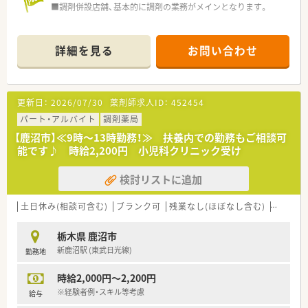
■調剤併設店舗、基本的に調剤の業務がメインとなります。
詳細を見る
お問い合わせ
更新日：
2026/07/30
薬剤師求人ID：
452454
パート・アルバイト
調剤薬局
【鹿沼市】≪9時～13時勤務！≫ 扶養内での勤務もご相談可
能です♪ 時給2,200円 小児科クリニック受け
検討リストに追加
土日休み(相談可含む)
ブランク可
残業なし(ほぼなし含む)
転勤な
栃木県 鹿沼市
新鹿沼駅 (東武日光線)
勤務地
時給2,000円～2,200円
※経験者例・スキル等考慮
給与