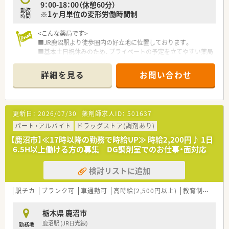
9：00-18：00（休憩60分）
勤務
※1ヶ月単位の変形労働時間制
時間
<こんな薬局です>
■JR鹿沼駅より徒歩圏内の好立地に位置しております。
■基本土日祝休みのため、プライベートの予定を立てやすい薬局
です。
■大型店舗のため、駐車場も広く地域のお客様・患者様の生活に
詳細を見る
お問い合わせ
欠かせない存在となっています。
■面受けのため、様々な処方箋に触れることができます。
■1日の処方枚数が落ち着いているため、じっくりと患者様に向
き合える環境です。
更新日：
2026/07/30
薬剤師求人ID：
501637
■周囲は住宅街となっています。近くにはコンビニもあり、生活
環境が整っています。
パート・アルバイト
ドラッグストア(調剤あり)
【鹿沼市】≪17時以降の勤務で時給UP≫ 時給2,200円♪ 1日
<こんな会社です>
6.5H以上働ける方の募集 DG調剤室でのお仕事・面対応
設立以来、37年連続増収、店舗数は840店舗程、その中で調剤併
設店は470店舗ほど
検討リストに追加
あり、調剤併設率は56％になります！
経営理念としては、健康と美と衛生を通じての社会貢献を掲げて
いる会社です。
駅チカ
ブランク可
車通勤可
高時給(2,500円以上)
教育制度あり
調剤併設店は分離申請をしているため、薬局としての機能を最大
限発揮し運営しています。
栃木県 鹿沼市
在宅にも注力しており、在宅専門薬局も設置しています。
鹿沼駅 (JR日光線)
勤務地