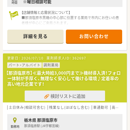
※曜日相談可能
時間
【店舗情報と応需状況について】
■那須塩原市黒磯の中心部に位置する薬局で市内にお住いの患
者様が中心にご来局されます。
■耳鼻科、整形外科の処方を中心の1日約150枚の処方箋を応需
しております。薬剤師5名、事務3名体制で業務を行っておりま
詳細を見る
お問い合わせ
す。
■日曜も営業しており地域の皆様のニーズへ広く対応できるよ
うに運営しております。
更新日：
2026/07/10
薬剤師求人ID：
362697
【法人特徴について】
■1997年設立の栃木県那須塩原市にに4店舗展開している薬局
パート・アルバイト
調剤薬局
です。
【那須塩原市】≪最大時給3,000円まで≫機材導入済！フォロ
■健康相談から在宅医療まで患者様の要望に対応できる運営体
ー体制が手厚く、無理なく安心して働ける環境♪定着率の
制です。
高い地元企業です！
■小規模運営ならではの風通しのよさがあり、産・育休取得者の
復帰率も高く、働きやすい環境がございます。
検討リストに追加
■福利厚生も充実！社員旅行や宿泊施設との提携、お薬代負担
等、社員に優しい環境です。
■未経験・ブランクのある方でも安心のサポート体制有り。お気
土日休み(相談可含む)
残業なし(ほぼなし含む)
車通勤可
高時給(2,500円以上)
軽にご相談ください。
■店舗同士が近く応援体制も柔軟に対応しております。急なお
栃木県 那須塩原市
休みや長期休暇時にはお互いに協力し合い店舗運営を行ってお
那須塩原駅 (JR宇都宮線)
勤務地
ります。