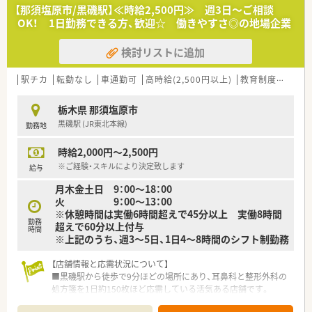
制です。
【那須塩原市/黒磯駅】≪時給2,500円≫ 週3日～ご相談
■小規模運営ならではの風通しのよさがあり、産・育休取得者の
OK！ 1日勤務できる方、歓迎☆ 働きやすさ◎の地場企業
復帰率も高く、働きやすい環境がございます。
■福利厚生も充実！社員旅行や宿泊施設との提携、お薬代負担
検討リストに追加
等、社員に優しい環境です。
■未経験・ブランクのある方でも安心のサポート体制有り。お気
軽にご相談ください。
駅チカ
転勤なし
車通勤可
高時給(2,500円以上)
教育制度あり
シ
【職場環境と雰囲気】
栃木県 那須塩原市
■薬剤師の人数が充実しているため一人当たりの業務負担が軽
黒磯駅 (JR東北本線)
勤務地
減され、ヘルプ体制もしっかりと整備されています。
■小規模な法人ならではのスタッフ同士の仲の良さがあり、困っ
時給2,000円～2,500円
たことがあればすぐに相談し合える温かい環境です。
■幅広い年代のスタッフが活躍しており、お互いを尊重し合いな
※ご経験・スキルにより決定致します
給与
がらチームワークを大切にして業務に取り組んでいます。
月木金土日 9：00～18：00
火 9：00～13：00
※休憩時間は実働6時間超えで45分以上 実働8時間
勤務
超えで60分以上付与
時間
※上記のうち、週3～5日、1日4～8時間のシフト制勤務
【店舗情報と応需状況について】
■黒磯駅から徒歩で9分ほどの場所にあり、耳鼻科と整形外科の
処方箋を1日約150枚ほど応需している活気ある店舗です。
■薬剤師は常勤6名体制で業務にあたっており、近隣店舗からの