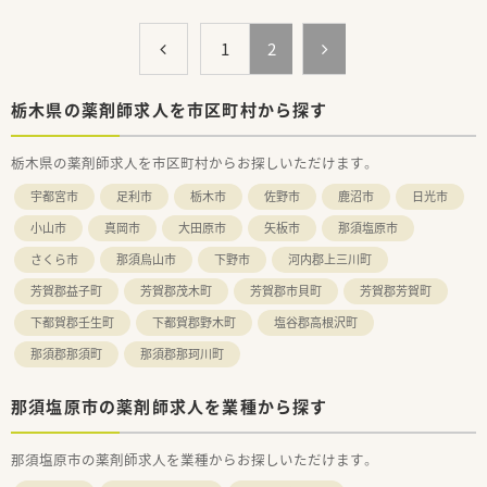
【求人情報について】
■管理薬剤師候補として年収550万円から600万円を想定してお
1
2
り、これまでの豊富なご経験やスキルを正当に評価して決定しま
す。
■正社員だけでなくパート勤務についても柔軟に相談が可能で
栃木県の薬剤師求人を市区町村から探す
あり、ライフスタイルに合わせた多様な働き方を選択できる求人
です。
栃木県の薬剤師求人を市区町村からお探しいただけます。
■車通勤が可能で駐車場も完備されているため、近隣エリアから
だけでなく少し離れた場所からでもストレスなく通勤いただけ
宇都宮市
足利市
栃木市
佐野市
鹿沼市
日光市
ます。
小山市
真岡市
大田原市
矢板市
那須塩原市
【想定される業務内容】
さくら市
那須烏山市
下野市
河内郡上三川町
■管理薬剤師として調剤や監査、服薬指導の実務を担うだけでな
く、店舗の医薬品在庫管理やスタッフのマネジメントも担当しま
芳賀郡益子町
芳賀郡茂木町
芳賀郡市貝町
芳賀郡芳賀町
す。
■整形外科応需が中心となるため、湿布や塗り薬などの外用薬か
下都賀郡壬生町
下都賀郡野木町
塩谷郡高根沢町
ら鎮痛剤まで、専門性の高い服薬指導や薬歴管理を実践いただき
那須郡那須町
那須郡那珂川町
ます。
■新しく開局したばかりの店舗において、患者様が安心して来局
できるような動線確保や、接遇面の向上などの運営業務に携わり
那須塩原市の薬剤師求人を業種から探す
ます。
那須塩原市の薬剤師求人を業種からお探しいただけます。