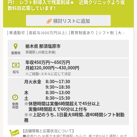
円！ シフト制導入で残業削減★ 近隣クリニックより複
数科目応需しています！
検討リストに追加
車通勤可
高給与(600万円以上)
教育制度あり
シフト制
大手チェーン以外
栃木県 那須塩原市
黒磯駅 (JR東北本線)
勤務地
年収450万円～650万円
月給320,000円～430,000円
給与
※ご経験・スキルに応じて決定
月火水金 8:30～17:30
9:30～18:30
木 8:30～13:00
土 8:30〜15:30
※休憩時間は実働6時間超えで45分以上
勤務
時間
実働8時間超えで60分以上付与
※※上記のうち、1日最大8時間、週40時間シフト制勤
務
【店舗情報と応需状況について】
■最寄りのJR東北本線「黒磯駅」からは、車で約5分と通勤しやす