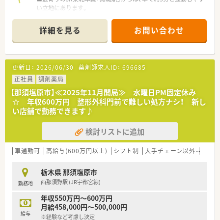
い立地にあります。
■近隣のクリニックより内科や整形外科など複数科目を応需し
ており、1日の処方箋枚数は80～100枚程度です。
詳細を見る
お問い合わせ
■薬剤師は常勤2名、医療事務は常勤4名が在籍し、互いに協力し
ながら業務を行っています。
【募集背景と求める人物像について】
更新日：
2026/06/30
薬剤師求人ID：
696685
■今回は今後の体制強化を目的とした増員募集であり、即戦力と
して活躍してくださる方を求めています。
正社員
調剤薬局
■これまでのご経験よりも、意欲や向上心といったお人柄を重視
【那須塩原市】≪2025年11月開局≫ 水曜日PM固定休み
した採用を行っております。
☆ 年収600万円 整形外科門前で難しい処方ナシ！ 新し
■経験の浅い方でも50代前半まで相談可能で、新しい環境で挑
い店舗で勤務できます♪
戦したい方を積極的に応援します。
検討リストに追加
【法人特徴について】
■埼玉・茨城・栃木・福島といった地域に根差した調剤薬局グルー
プを複数展開しています。
車通勤可
高給与(600万円以上)
シフト制
大手チェーン以外
ヘル
■地域密着型のかかりつけ薬局として、各店舗の特色や個性を活
かした薬局運営を大切にしています。
栃木県 那須塩原市
■離職率が非常に低く、穏やかでアットホームな社風が魅力で、
西那須野駅 (JR宇都宮線)
勤務地
安心して長く働ける環境です。
年収550万円～600万円
【こんな取り組みをしています】
月給458,000円～500,000円
■定期的な勉強会の開催やOJT研修などを通じて、薬剤師として
給与
※経験など考慮し決定