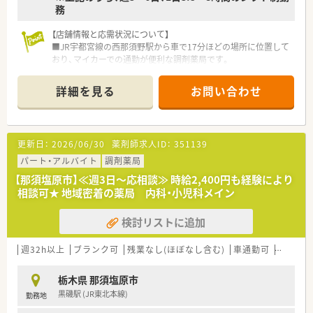
務
【店舗情報と応需状況について】
■JR宇都宮線の西那須野駅から車で17分ほどの場所に位置して
おり、マイカーでの通勤が便利な調剤薬局です。
■主に近隣のクリニックから内科の処方箋を中心として、1日平
均で65枚ほどの処方箋を応需しております。
詳細を見る
お問い合わせ
■店舗には常勤薬剤師が3名、パート薬剤師が3名在籍しており、
スタッフ同士で協力しながら業務を行っております。
【こんな方が活躍中】
更新日：
2026/06/30
薬剤師求人ID：
351139
■18時終業で残業が極めて少ない環境のため、仕事と家庭生活
を上手に両立させたい子育て世代の薬剤師が多数活躍中です。
パート・アルバイト
調剤薬局
■内科領域や在宅業務の経験が豊富であり、日々の服薬指導で患
【那須塩原市】≪週3日～応相談≫ 時給2,400円も経験により
者様とのコミュニケーションを大切にしている方が在籍してお
相談可★ 地域密着の薬局 内科・小児科メイン
ります。
■店舗間のヘルプ体制が整っている環境において、チームワーク
検討リストに追加
を重んじながら日々の業務に柔軟に対応できる方が活躍してお
ります。
週32h以上
ブランク可
残業なし(ほぼなし含む)
車通勤可
扶養内勤
【こんな方にオススメ】
■ご自身のワークライフバランスを重視し、残業なしで定時ぴっ
栃木県 那須塩原市
たりに退勤してプライベートを充実させたい方に大変おすすめ
黒磯駅 (JR東北本線)
勤務地
です。
■地域に根差したかかりつけ薬局において、来局される患者様一