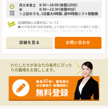
のスキルアップを積極的に支援します。
■現在はシフト制勤務を導入しており、スタッフの残業時間を調
月火木金土 8:30～18:00（休憩120分）
整し、負担軽減に努めています。
水 8:30～12:30（休憩00分）
勤務
■各店舗の特色を活かした薬局運営を推奨しており、現場の意見
※上記のうち、1日最大8時間、週40時間シフト制勤務
時間
やアイデアを積極的に取り入れています。
【店舗情報と応需状況について】
■JR宇都宮線「西那須野駅」より徒歩で12分ほどの場所に位置し
ており、門前の阿久津整形外科より集中的に処方箋を応需してい
ます。
■整形外科メインの応需状況であり、処方箋枚数は1日あたり70
詳細を見る
お問い合わせ
枚から80枚程度と、着実かつスピーディーな対応が求められま
す。
■常勤薬剤師1名とパート薬剤師1名の常時1.5名体制を想定して
おり、事務スタッフ1名を含めた3名で店舗を運営いたします。
わたしたちがあなたの条件にぴった
【募集背景と求める人物像について】
りの職場をお探しします。
■新店の立ち上げを予定していた方の急な退職に伴う欠員補充
のため、店舗の核となる管理薬剤師をすぐにでもお迎えしたい急
募案件です。
■管理薬剤師として責任感を持って店舗運営を担っていただけ
る方や、5年以上の調剤経験を活かして即戦力として動ける方を
求めます。
■年齢については70歳まで幅広く相談を受け付けており、地域
の方々に親しまれる温かい薬局づくりに協力いただける方を歓
迎します。