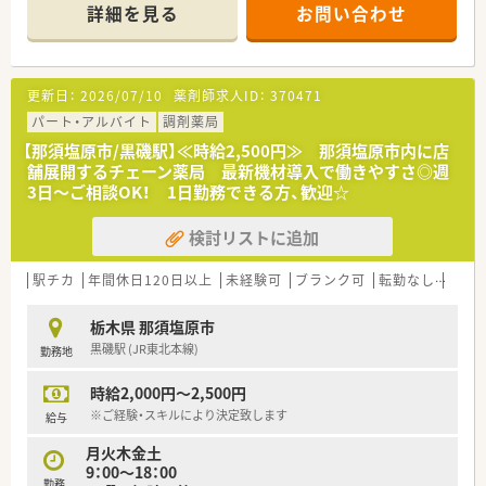
柔軟な応援体制も整っているため安心して勤務が可能です。
詳細を見る
お問い合わせ
■耳鼻科と整形外科をメインに応需しており、複数の診療科目を
経験することで薬剤師としての専門性を高められる環境です。
【企業の特徴】
更新日：
2026/07/10
薬剤師求人ID：
370471
■栃木県内に4店舗展開しています。
■健康相談から在宅医療まで患者様の要望に対応できる運営体
パート・アルバイト
調剤薬局
制です。
【那須塩原市/黒磯駅】≪時給2,500円≫ 那須塩原市内に店
■小規模運営ならではの風通しのよさがあり、産・育休取得者の
舗展開するチェーン薬局 最新機材導入で働きやすさ◎週
復帰率も高く、働きやすい環境がございます。
3日～ご相談OK！ 1日勤務できる方、歓迎☆
■福利厚生も充実！社員旅行や宿泊施設との提携、お薬代負担
等、社員に優しい環境です。
検討リストに追加
■未経験・ブランクのある方でも安心のサポート体制有り。お気
軽にご相談ください。
駅チカ
年間休日120日以上
未経験可
ブランク可
転勤なし
車通
【職場環境と雰囲気】
■薬剤師の人数が充実しているため一人当たりの業務負担が軽
栃木県 那須塩原市
減され、ヘルプ体制もしっかりと整備されています。
黒磯駅 (JR東北本線)
勤務地
■小規模な法人ならではのスタッフ同士の仲の良さがあり、困っ
たことがあればすぐに相談し合える温かい環境です。
時給2,000円～2,500円
■幅広い年代のスタッフが活躍しており、お互いを尊重し合いな
がらチームワークを大切にして業務に取り組んでいます。
※ご経験・スキルにより決定致します
給与
月火木金土
9：00～18：00
勤務