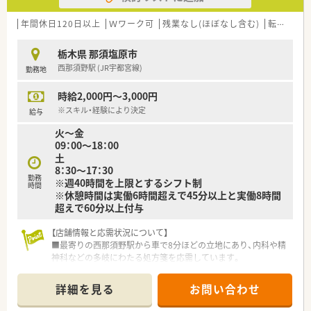
軽にご相談ください。
年間休日120日以上
Ｗワーク可
残業なし(ほぼなし含む)
転勤なし
【職場環境と雰囲気】
■薬剤師の人数が充実しているため一人当たりの業務負担が軽
栃木県 那須塩原市
減され、ヘルプ体制もしっかりと整備されています。
西那須野駅 (JR宇都宮線)
勤務地
■小規模な法人ならではのスタッフ同士の仲の良さがあり、困っ
たことがあればすぐに相談し合える温かい環境です。
時給2,000円～3,000円
■幅広い年代のスタッフが活躍しており、お互いを尊重し合いな
がらチームワークを大切にして業務に取り組んでいます。
※スキル・経験により決定
給与
火～金
09：00～18：00
土
8：30～17：30
勤務
※週40時間を上限とするシフト制
時間
※休憩時間は実働6時間超えで45分以上と実働8時間
超えで60分以上付与
【店舗情報と応需状況について】
■最寄りの西那須野駅から車で8分ほどの立地にあり、内科や精
神科などの多岐にわたる処方箋を応需しています。
■1日あたり50枚から60枚の処方箋を常勤薬剤師2名と事務員1
名の体制で対応し、居宅在宅にも注力しています。
詳細を見る
お問い合わせ
■平日は18時まで、土曜日は17時30分までの開局となっており、
無理のないペースで勤務することが可能です。