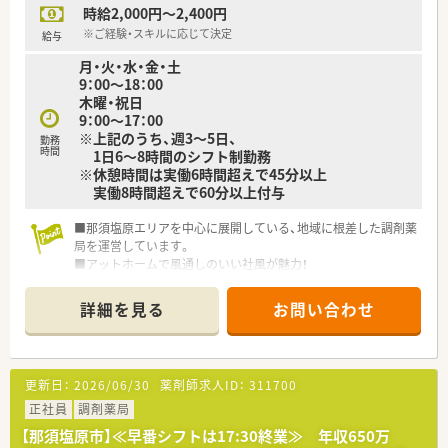
時給2,000円～2,400円
人ひとりとじっくり時間をかけて向き合いたい方に最適な環境
です。
※ご経験・スキルに応じて決定
給与
■無理な異動や転勤がない職場で、住み慣れた地域に腰を据え
月・火・水・金・土
て、将来を見据えながら長く安定して働き続けたい方に向いてお
9：00～18：00
ります。
木曜・祝日
9：00～17：00
※上記のうち、週3～5日、
勤務
時間
1日6～8時間のシフト制勤務
※休憩時間は実働6時間超えで45分以上
実働8時間超えで60分以上付与
■那須塩原エリアを中心に展開している、地域に根差した調剤薬
局を運営しています。
■アットホームで風通しのいい社風が魅力！
■OTC販売・在宅医療にも積極的に取り組んでいます。
詳細を見る
お問い合わせ
更新日：
2026/06/30
薬剤師求人ID：
311700
正社員
調剤薬局
【那須塩原市】≪早番シフトは17:30終業≫ 年収650万