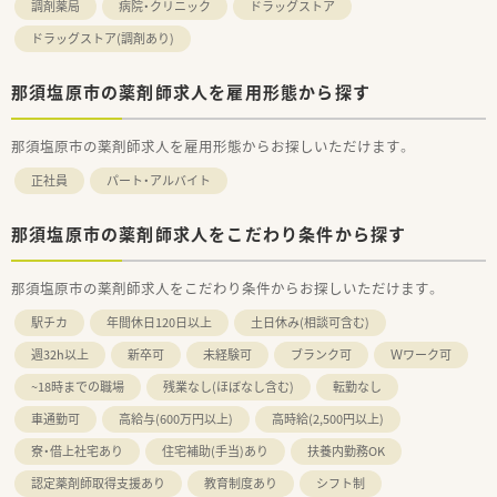
調剤薬局
病院・クリニック
ドラッグストア
ドラッグストア(調剤あり)
那須塩原市の薬剤師求人を雇用形態から探す
那須塩原市の薬剤師求人を雇用形態からお探しいただけます。
正社員
パート・アルバイト
那須塩原市の薬剤師求人をこだわり条件から探す
那須塩原市の薬剤師求人をこだわり条件からお探しいただけます。
駅チカ
年間休日120日以上
土日休み(相談可含む)
週32h以上
新卒可
未経験可
ブランク可
Ｗワーク可
~18時までの職場
残業なし(ほぼなし含む)
転勤なし
車通勤可
高給与(600万円以上)
高時給(2,500円以上)
寮・借上社宅あり
住宅補助(手当)あり
扶養内勤務OK
認定薬剤師取得支援あり
教育制度あり
シフト制