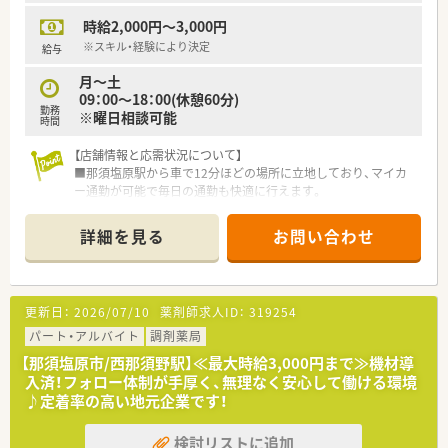
時給2,000円～3,000円
【このような方にお勧め】
■那須塩原市で地域に根差した薬局で勤務を希望したい方
※スキル・経験により決定
給与
■近隣店舗への応援を含めて幅広い処方を経験したい方
月～土
■ブランク明けなどでスキル面に心配があり薬剤師複数名体制
09：00～18：00(休憩60分)
で安心して勤務を行いたい方
勤務
※曜日相談可能
時間
【店舗情報と応需状況について】
■那須塩原駅から車で12分ほどの場所に立地しており、マイカ
ー通勤が可能で毎日の通勤も快適に行えます。
■脳外科や消化器科などを中心に1日あたり40枚から50枚の処
方箋を応需しており、在宅医療にも対応しています。
詳細を見る
お問い合わせ
■常勤薬剤師5名とパート11名が在籍しており、事務員も2名い
るため薬剤師業務にしっかりと集中できる環境です。
【企業の特徴】
更新日：
2026/07/10
薬剤師求人ID：
319254
■栃木県内に4店舗展開しています。
■健康相談から在宅医療まで患者様の要望に対応できる運営体
パート・アルバイト
調剤薬局
制です。
【那須塩原市/西那須野駅】≪最大時給3,000円まで≫機材導
■小規模運営ならではの風通しのよさがあり、産・育休取得者の
入済！フォロー体制が手厚く、無理なく安心して働ける環境
復帰率も高く、働きやすい環境がございます。
♪定着率の高い地元企業です！
■福利厚生も充実！社員旅行や宿泊施設との提携、お薬代負担
等、社員に優しい環境です。
検討リストに追加
■未経験・ブランクのある方でも安心のサポート体制有り。お気