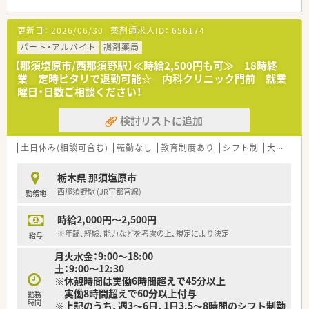
【企業の特徴】
更新日：
2026/06/30
薬剤師求人ID：
656174
■栃木県内に4店舗展開しています。
■健康相談から在宅医療まで患者様の要望に対応できる運営体
パート・アルバイト
調剤薬局
制です。
【那須塩原市/西那須野駅】≪時給2,500円も可≫ 18時終
■小規模運営ならではの風通しのよさがあり、産・育休取得者の
業 定時ピタリで退勤可能☆ 内科クリニック門前 就業
復帰率も高く、働きやすい環境がございます。
曜日・日数ご相談ください！
■福利厚生も充実！社員旅行や宿泊施設との提携、お薬代負担
等、社員に優しい環境です。
検討リストに追加
■未経験・ブランクのある方でも安心のサポート体制有り。お気
軽にご相談ください。
土日休み(相談可含む)
転勤なし
教育制度あり
シフト制
大手チェーン以外
【職場環境と雰囲気】
■薬剤師の人数が充実しているため一人当たりの業務負担が軽
栃木県 那須塩原市
減され、ヘルプ体制もしっかりと整備されています。
西那須野駅 (JR宇都宮線)
勤務地
■小規模な法人ならではのスタッフ同士の仲の良さがあり、困っ
たことがあればすぐに相談し合える温かい環境です。
時給2,000円～2,500円
■幅広い年代のスタッフが活躍しており、お互いを尊重し合いな
がらチームワークを大切にして業務に取り組んでいます。。
※年齢、経験、能力などを考慮の上、規定により決定
給与
月火水金：9:00～18:00
土：9:00～12:30
※休憩時間は実働6時間超えで45分以上
実働8時間超えで60分以上付与
勤務
時間
※上記のうち、週3～6日、1日3.5～8時間のシフト制勤