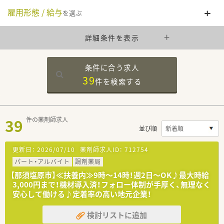
雇用形態 / 給与
を選ぶ
詳細条件を表示
条件に合う求人
39
件を
検索する
39
件の薬剤師求人
並び順
更新日：
2026/07/10
薬剤師求人ID：
712754
パート・アルバイト
調剤薬局
【那須塩原市】≪扶養内≫9時～14時！週2日～OK♪最大時給
3,000円まで！機材導入済！フォロー体制が手厚く、無理なく
安心して働ける♪定着率の高い地元企業！
検討リストに追加