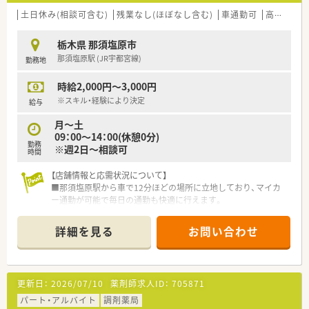
土日休み(相談可含む)
残業なし(ほぼなし含む)
車通勤可
高時給(2,500円以上)
栃木県 那須塩原市
那須塩原駅 (JR宇都宮線)
勤務地
時給2,000円～3,000円
※スキル・経験により決定
給与
月～土
09：00～14：00(休憩0分)
勤務
※週2日～相談可
時間
【店舗情報と応需状況について】
■那須塩原駅から車で12分ほどの場所に立地しており、マイカ
ー通勤が可能で毎日の通勤も快適に行えます。
■脳外科や消化器科などを中心に1日あたり40枚から50枚の処
方箋を応需しており、在宅医療にも対応しています。
詳細を見る
お問い合わせ
■常勤薬剤師5名とパート11名が在籍しており、事務員も2名い
るため薬剤師業務にしっかりと集中できる環境です。
【企業の特徴】
更新日：
2026/07/10
薬剤師求人ID：
705871
■栃木県内に4店舗展開しています。
■健康相談から在宅医療まで患者様の要望に対応できる運営体
パート・アルバイト
調剤薬局