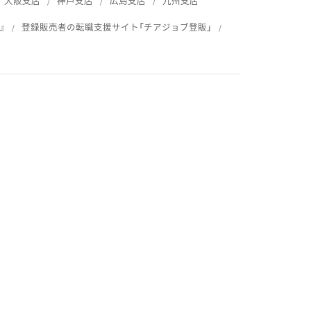
大阪支店
神戸支店
広島支店
九州支店
』
登録販売者の転職支援サイト「チアジョブ登販」