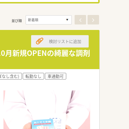
並び順
検討リストに追加
10月新規OPENの綺麗な調剤
ぼなし含む)
転勤なし
車通勤可