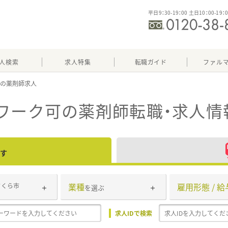
平日9：30-19：00 土日10：00-19：
人検索
求人特集
転職ガイド
ファル
可
ワーク可
の薬剤師転職・求人情
す
業種
雇用形態 / 給
さくら市
を選ぶ
求人IDで検索