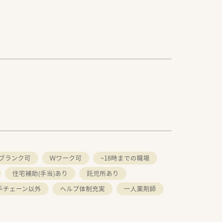
ブランク可
Ｗワーク可
~18時までの職場
住宅補助(手当)あり
託児所あり
手チェーン以外
ヘルプ体制充実
一人薬剤師