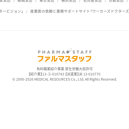
宮支店
船橋支店
東京支店
横浜支店
名古屋支店
京都支店
タービジョン」
産業医の依頼と業務サポートサイト『ワーカーズドクターズ
ス
有料職業紹介事業 厚生労働大臣許可
【紹介業】13-ユ-010743 【派遣業】派 13-010770
© 2000-2026 MEDICAL RESOURCES Co., Ltd. All Rights Reserved.