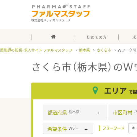
株式会社メディカルリソース
初めての方
求
薬剤師の転職・求人サイト ファルマスタッフ
栃木県
さくら市
Ｗワーク
さくら市（栃木県）のＷ
エリア
で探
都道府県
市区町村
栃木県
希望条件
Ｗワーク可
フリーワード