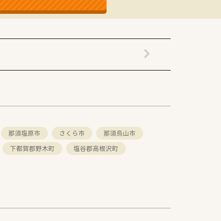
那須塩原市
さくら市
那須烏山市
下都賀郡野木町
塩谷郡高根沢町