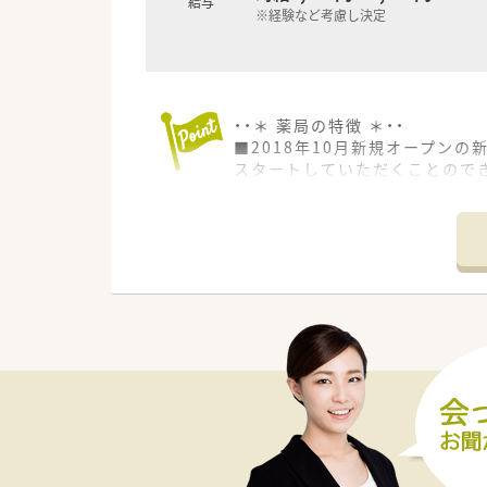
給与
※経験など考慮し決定
・・＊ 薬局の特徴 ＊・・
■2018年10月新規オープン
スタートしていただくことので
■地域密着型経営を行っており
■地域のかかりつけ医として多
■調剤薬局運営以外にも介護サ
です。