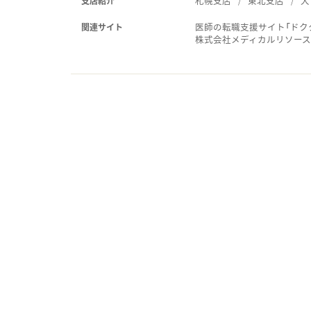
札幌支店
東北支店
大
支店紹介
医師の転職支援サイト「ドク
関連サイト
株式会社メディカルリソー