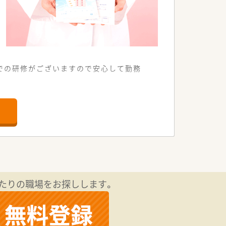
舗での研修がございますので安心して勤務
、転勤を伴う異動は発生いたしません。
薬指導を行えます。
々な事業を行っており安定した経営状況
たりの職場をお探しします。