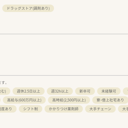
ドラッグストア(調剤あり)
。
ます。
む)
週休2.5日以上
週32h以上
新卒可
未経験可
高給与(600万円以上)
高時給(2,500円以上)
寮・借上社宅あり
制度あり
シフト制
かかりつけ薬剤師
大手チェーン
大