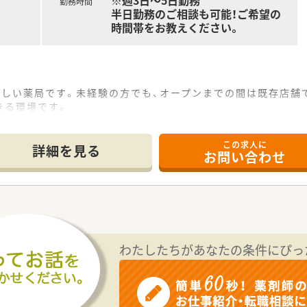
※週3日～5日勤務
勤務時間
半日勤務のご相談も可能！ご希望の
時間帯をお教えください。
の新しい薬局です。未経験の方でも、オープンまでの間は既存店
きる環境です。
矢板市・さくら市を中心に出店している調剤薬局です。そのため
くの方に信頼されているクリニックの門前薬局のため、丁寧な投
この求人に
ービス事業や福祉用品のレンタル・販売等、地域に貢献できる様
詳細を見る
お問い合わせ
わたしたちがあなたの条件にぴっ