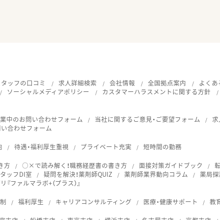
スタッフの口コミ
求人詳細検索
会社情報
全国拠点案内
よくあ
ソーシャルメディアポリシー
カスタマーハラスメントに関する方針
就業中のお問い合わせフォーム
当社に関するご意見・ご要望フォーム
求
問い合わせフォーム
向
待遇・福利厚生重視
プライベート充実
短時間の勤務
き方
○×で読み解く！職務経歴書の書き方
面接対策ガイドブック
タッフDI室
疑問を解決！薬剤師QUIZ
薬剤師業界動向コラム
薬局探
『ファルマラボ+（プラス）』
体制
福利厚生
キャリアコンサルティング
医療・健康サポート
教