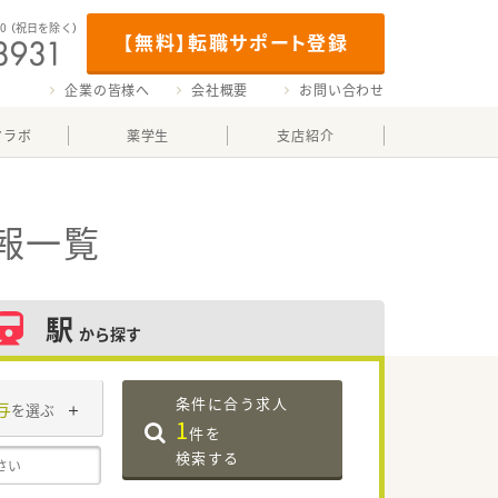
00
（祝日を除く）
【無料】転職サポート登録
企業の皆様へ
会社概要
お問い合わせ
マラボ
薬学生
支店紹介
報一覧
駅
から探す
条件に合う求人
与
を選ぶ
1
件を
検索する