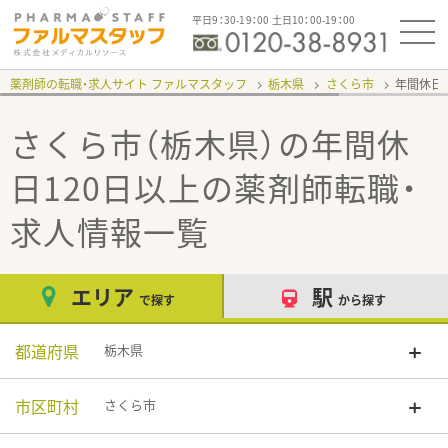
平日9：30-19：00 土日10：00-19：00
薬剤師の転職・求人サイト ファルマスタッフ
栃木県
さくら市
年間休日
さくら市（栃木県）の年間休
日120日以上
の薬剤師転職・
求人情報一覧
エリア
駅
で探す
から探す
都道府県
栃木県
市区町村
さくら市