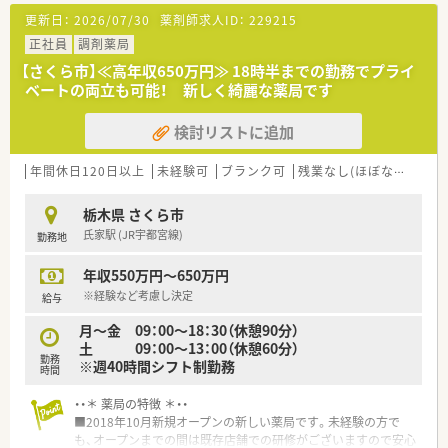
ックの門前薬局のため、丁寧な投薬指導を行えます。
更新日：
2026/07/30
薬剤師求人ID：
229215
■調剤薬局運営以外にも介護サービス事業や福祉用品のレンタ
ル・販売等、地域に貢献できる様々な事業を行っており安定した
正社員
調剤薬局
経営状況です。
【さくら市】≪高年収650万円≫ 18時半までの勤務でプライ
ベートの両立も可能！ 新しく綺麗な薬局です
検討リストに追加
年間休日120日以上
未経験可
ブランク可
残業なし(ほぼなし含む)
栃木県 さくら市
氏家駅 (JR宇都宮線)
勤務地
年収550万円～650万円
※経験など考慮し決定
給与
月～金 09：00～18：30（休憩90分）
土 09：00～13：00（休憩60分）
勤務
※週40時間シフト制勤務
時間
・・＊ 薬局の特徴 ＊・・
■2018年10月新規オープンの新しい薬局です。未経験の方で
も、オープンまでの間は既存店舗での研修がございますので安心