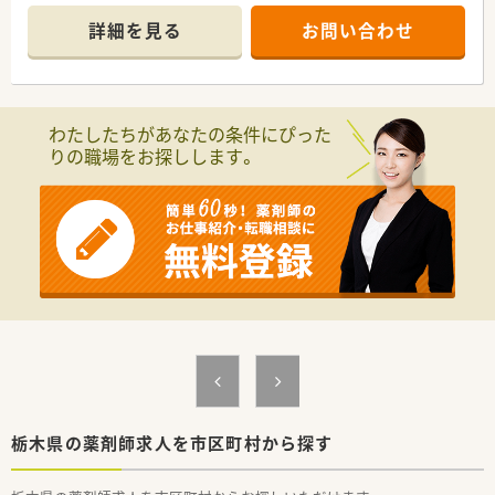
■応需科目は内科、眼科、呼吸器科、耳鼻科と、幅広く対応してい
連携薬局も取得しています。
るクリニック門前の店舗です。
詳細を見る
お問い合わせ
本社から業界動向などの情報が常に発信されており、患者様や医
■処方箋枚数は1日平均80枚程度で、薬剤師は常時2名体制、事務
療機関と信頼関係を築きやすい体制があるのも認定薬局が増え
員2名で運営しています。
ている理由の1つです。
【募集背景と求める人物像について】
★安心して働ける環境と福利厚生制度
■今回は欠員補充のための募集となり、即戦力としてご活躍いた
わたしたちがあなたの条件にぴった
年間休日が「126日相当時間」と業界トップクラスのさくら薬局
だける経験者の方を求めています。
りの職場をお探しします。
では産休・育休の希望取得率も100％！長く働き続けるための環
■周囲と協調性を持ち、チームワークを大切にしながら業務へ取
境づくりを考え、ライフステージに応じた福利厚生をご用意して
り組める方を歓迎いたします。
います。
■若手の方で、将来的に管理薬剤師や薬局経営に挑戦したいとい
また、患者さまへの想いをカタチにする「リトルチャレンジ制
う意欲のある方に最適です。
度」では「現場主義」を念頭に、
地域・店舗ごとに異なる患者さまのニーズやスタッフの思いを実
【勤務実態について】
現する取り組みも行っています。
■平日は18時、木曜日と土曜日は17時に終業となり、残業も季節
入社後もひとりひとりの薬剤師像に近しい多彩なキャリアステ
差はありますがほぼありません。
ップをご用意しております。
■代表やエリアマネージャーがヘルプ可能な体制を整えており、
こうした働きやすい環境づくりに力を入れている『さくら薬局グ
急な休暇にも対応可能です。
ループ』でご活躍されてみませんか？
■産休・育休からの復帰実績が多数あり、ライフステージが変わ
っても長く働き続けられます。
【想定されるキャリアイメージ】
■栃木県内が主な展開エリアのため、転居を伴う異動の心配な
栃木県の薬剤師求人を市区町村から探す
く、腰を据えて勤務できます。
■経験を積んだ後、若手であっても管理薬剤師へ挑戦することを