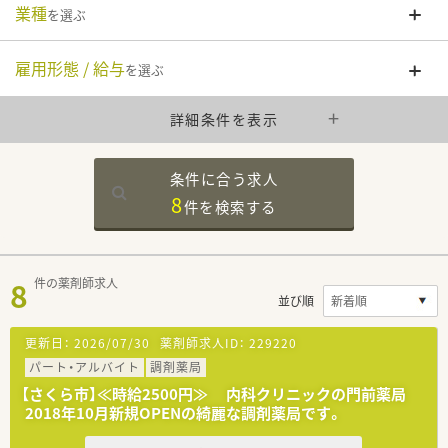
業種
を選ぶ
雇用形態 / 給与
を選ぶ
詳細条件を表示
条件に合う求人
8
件を
検索する
8
件の薬剤師求人
並び順
更新日：
2026/07/30
薬剤師求人ID：
229220
パート・アルバイト
調剤薬局
【さくら市】≪時給2500円≫ 内科クリニックの門前薬局
2018年10月新規OPENの綺麗な調剤薬局です。