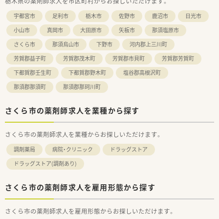
栃木県の薬剤師求人を市区町村からお探しいただけます。
積極的に歓迎しています。
■経営者との距離が近いため、将来的に独立を志望する方は経営
宇都宮市
足利市
栃木市
佐野市
鹿沼市
日光市
ノウハウを学べます。
小山市
真岡市
大田原市
矢板市
那須塩原市
さくら市
那須烏山市
下野市
河内郡上三川町
芳賀郡益子町
芳賀郡茂木町
芳賀郡市貝町
芳賀郡芳賀町
下都賀郡壬生町
下都賀郡野木町
塩谷郡高根沢町
那須郡那須町
那須郡那珂川町
さくら市の薬剤師求人を業種から探す
さくら市の薬剤師求人を業種からお探しいただけます。
調剤薬局
病院・クリニック
ドラッグストア
ドラッグストア(調剤あり)
さくら市の薬剤師求人を雇用形態から探す
さくら市の薬剤師求人を雇用形態からお探しいただけます。