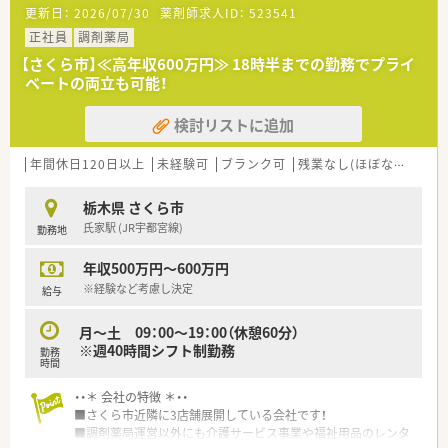
■調剤併設店舗でのご勤務の場合、薬剤師は調剤投薬業務が中心
更新日：
2026/07/30
薬剤師求人ID：
523541
となります。
■「地域の人々の健康を支えたい」という思いを大事にされてい
正社員
調剤薬局
る方、ぜひご応募ください。
【さくら市】≪高年収600万円≫ 18時半までの勤務でプライ
ベートの両立も可能！
検討リストに追加
年間休日120日以上
未経験可
ブランク可
残業なし(ほぼなし含む)
栃木県 さくら市
氏家駅 (JR宇都宮線)
勤務地
年収500万円～600万円
※経験など考慮し決定
給与
月～土 09：00～19：00（休憩60分）
※週40時間シフト制勤務
勤務
時間
・・＊ 会社の特徴 ＊・・
■さくら市近隣に3店舗展開している会社です！
■調剤薬局運営以外にも介護サービス事業や福祉用品のレンタ