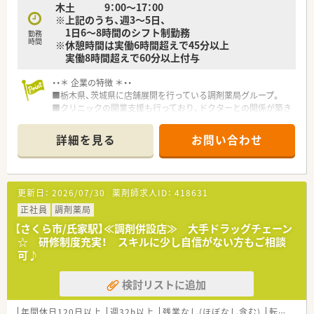
木土 9：00～17：00
※上記のうち、週3～5日、
1日6～8時間のシフト制勤務
勤務
時間
※休憩時間は実働6時間超えで45分以上
実働8時間超えで60分以上付与
・・＊ 企業の特徴 ＊・・
■栃木県、茨城県に店舗展開を行っている調剤薬局グループ。
■クリニックの開業支援も行っており、ドクターとの関係が築き
やすいです。
■地域密着型のアットホームな調剤薬局を目指しています。
詳細を見る
お問い合わせ
■薬剤師さん同士のチームワークが良く、働きやすい環境です！
更新日：
2026/07/30
薬剤師求人ID：
418631
正社員
調剤薬局
【さくら市/氏家駅】≪調剤併設店≫ 大手ドラッグチェーン
☆ 研修制度充実！ スキルに少し自信がない方もご相談
可♪
検討リストに追加
年間休日120日以上
週32h以上
残業なし(ほぼなし含む)
転勤なし