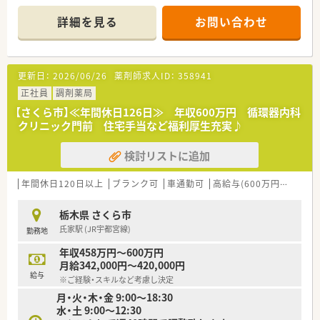
ル・販売等、地域に貢献できる様々な事業を行っており安定した
経営状況です。
詳細を見る
お問い合わせ
更新日：
2026/06/26
薬剤師求人ID：
358941
正社員
調剤薬局
【さくら市】≪年間休日126日≫ 年収600万円 循環器内科
クリニック門前 住宅手当など福利厚生充実♪
検討リストに追加
年間休日120日以上
ブランク可
車通勤可
高給与(600万円以上)
住
栃木県 さくら市
氏家駅 (JR宇都宮線)
勤務地
年収458万円～600万円
月給342,000円～420,000円
給与
※ご経験・スキルなど考慮し決定
月・火・木・金 9:00～18:30
水・土 9:00～12:30