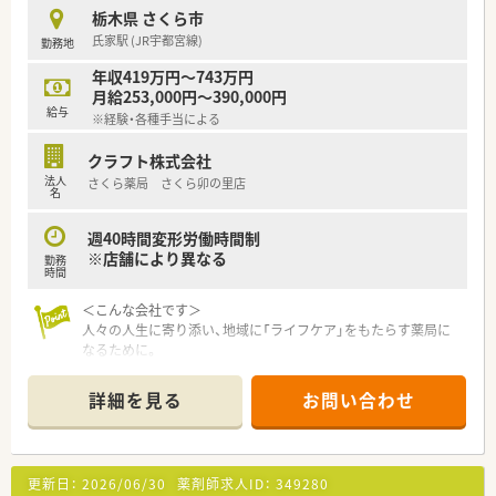
栃木県 さくら市
【求人情報について】
氏家駅 (JR宇都宮線)
勤務地
■正社員としての採用となり、これまでの調剤経験やスキルを考
慮したうえで給与条件が決定されます。
年収419万円～743万円
■想定される年収は458万円から600万円となっており、ご経験
月給253,000円～390,000円
次第で高年収の相談も十分に可能です。
給与
※経験・各種手当による
■遠方から転居を伴って入社される方には、上限5万円の住宅手
当が支給されるなど手厚い待遇があります。
クラフト株式会社
法人
さくら薬局 さくら卯の里店
【想定されるキャリアイメージ】
名
■社内勉強会や充実したeラーニング制度を活用しながら、薬剤
師としての専門知識を高めることができます。
週40時間変形労働時間制
■意欲や実力次第では、若い年代から店舗をまとめる管理薬剤師
※店舗により異なる
勤務
へのステップアップを目指すことも可能です。
時間
■グループ内にある介護や福祉事業との連携を通じて、多角的な
視野を持った医療人へと成長していけます。
＜こんな会社です＞
人々の人生に寄り添い、地域に「ライフケア」をもたらす薬局に
なるために。
さくら薬局グループでは様々な取り組みとともに、患者さまひと
りひとりの人生に寄り添い、質の高い医療サービスを届ける薬剤
詳細を見る
お問い合わせ
師を求め育てています。
＜特徴・ポイントのご紹介＞
★薬剤師を守る独自システム
更新日：
2026/06/30
薬剤師求人ID：
349280
業務をサポートするために様々なシステムを独自開発していま