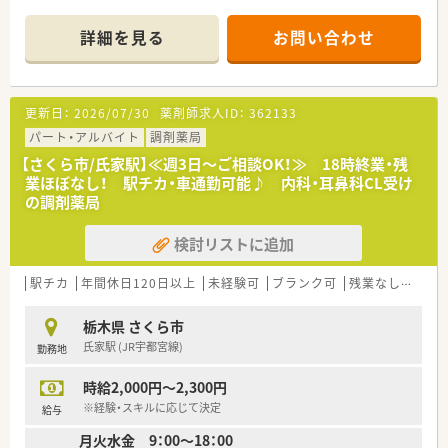
して勤務スタートしていただくことのできる環境です。
■地域密着型経営を行っており矢板市・さくら市を中心に出店し
詳細を見る
お問い合わせ
ている調剤薬局です。そのため、転勤を伴う異動は発生いたしま
せん。
■地域のかかりつけ医として多くの方に信頼されているクリニ
ックの門前薬局のため、丁寧な投薬指導を行えます。
更新日：
2026/07/30
薬剤師求人ID：
362133
■調剤薬局運営以外にも介護サービス事業や福祉用品のレンタ
ル・販売等、地域に貢献できる様々な事業を行っており安定した
パート・アルバイト
調剤薬局
経営状況です。
【さくら市/氏家駅】≪週3日～ご相談OK！≫ 18時終業・残
業ほぼなし！ 駅チカ・車通勤可能♪ 内科・耳鼻科CL受け
の調剤薬局
検討リストに追加
駅チカ
年間休日120日以上
未経験可
ブランク可
残業なし(ほぼなし含む)
栃木県 さくら市
氏家駅 (JR宇都宮線)
勤務地
時給2,000円～2,300円
※経験・スキルに応じて決定
給与
月火水金 9：00～18：00