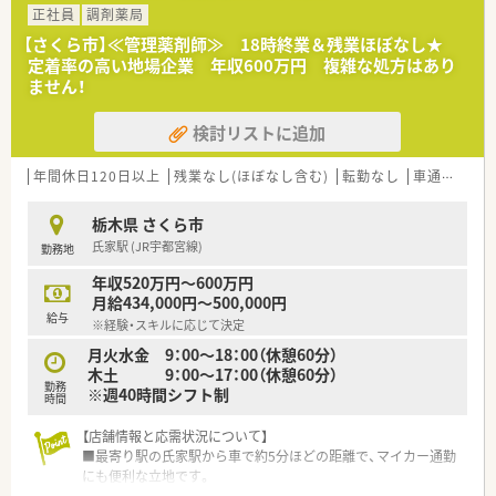
す。
正社員
調剤薬局
その一つが約20年前から導入され、進化を続けている調剤シス
【さくら市】≪管理薬剤師≫ 18時終業＆残業ほぼなし★
テム「SPITS」。
定着率の高い地場企業 年収600万円 複雑な処方はあり
処方箋受付から一連の調剤業務を連動させ、業務効率化を図るほ
ません！
か、
調剤過誤防止機能を高め、患者様と働くスタッフを守っていま
検討リストに追加
す。
システム改修が必要な制度変更があった場合も、迅速に対応でき
る強みを生かしていきます。
年間休日120日以上
残業なし(ほぼなし含む)
転勤なし
車通勤可
高
★刷新された新規採用者研修
栃木県 さくら市
中途入社ならではの悩みを解消し、さくら薬局グループのビジョ
氏家駅 (JR宇都宮線)
勤務地
ンや社内規定などをご案内。
同期入社の方との繋がりを踏まえ、『さくら薬局の薬剤師』とし
年収520万円～600万円
て、安心してキャリアをスタートいただくための研修です。
月給434,000円～500,000円
店舗OJT・フォローアップや通常の社内研修と絡めて中途入社専
給与
※経験・スキルに応じて決定
門の体系的な研修をご用意。
安心して飛び込める体制が整備されています。
月火水金 9：00～18：00（休憩60分）
木土 9：00～17：00（休憩60分）
勤務
★業界トップクラスの認定薬局数と盤石化を図る組織体制
※週40時間シフト制
時間
全店舗で地域連携薬局を目指している地域に根差した調剤薬局
です。
【店舗情報と応需状況について】
がん診療連携拠点病院等との密な連携を行いつつ、より高度な薬
■最寄り駅の氏家駅から車で約5分ほどの距離で、マイカー通勤
学管理や、
にも便利な立地です。
高い専門性が求められる特殊な調剤に対応できる専門医療機関