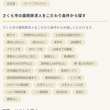
正社員
パート・アルバイト
さくら市の薬剤師求人をこだわり条件から探す
さくら市の薬剤師求人をこだわり条件からお探しいただけます。
駅チカ
年間休日120日以上
土日休み(相談可含む)
週休2.5日以上
週32h以上
新卒可
未経験可
ブランク可
Ｗワーク可
~18時までの職場
残業なし(ほぼなし含む)
転勤なし
車通勤可
高給与(600万円以上)
高時給(2,500円以上)
寮・借上社宅あり
住宅補助(手当)あり
託児所あり
新規オープン
認定薬剤師取得支援あり
教育制度あり
シフト制
かかりつけ薬剤師
大手チェーン
大手チェーン以外
ヘルプ体制充実
一人薬剤師
総合科目
高収入
積雪なし