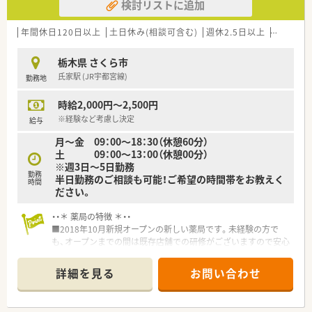
検討リストに追加
年間休日120日以上
土日休み(相談可含む)
週休2.5日以上
未経験可
栃木県 さくら市
氏家駅 (JR宇都宮線)
勤務地
時給2,000円～2,500円
※経験など考慮し決定
給与
月～金 09：00～18：30（休憩60分）
土 09：00～13：00（休憩00分）
※週3日～5日勤務
勤務
半日勤務のご相談も可能！ご希望の時間帯をお教えく
時間
ださい。
・・＊ 薬局の特徴 ＊・・
■2018年10月新規オープンの新しい薬局です。未経験の方で
も、オープンまでの間は既存店舗での研修がございますので安心
して勤務スタートしていただくことのできる環境です。
■地域密着型経営を行っており矢板市・さくら市を中心に出店し
詳細を見る
お問い合わせ
ている調剤薬局です。そのため、転勤を伴う異動は発生いたしま
せん。
■地域のかかりつけ医として多くの方に信頼されているクリニ