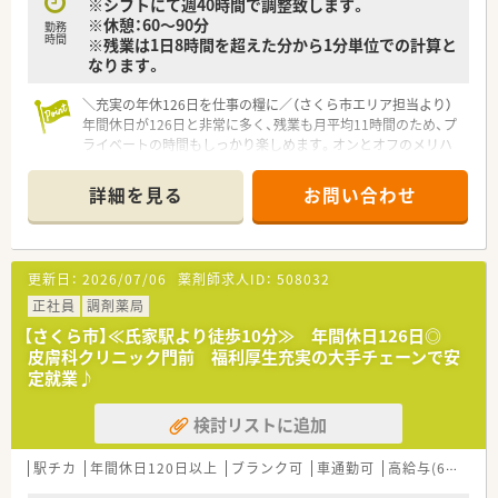
※シフトにて週40時間で調整致します。
※休憩：60～90分
勤務
時間
※残業は1日8時間を超えた分から1分単位での計算と
なります。
＼充実の年休126日を仕事の糧に／（さくら市エリア担当より）
年間休日が126日と非常に多く、残業も月平均11時間のため、プ
ライベートの時間もしっかり楽しめます。オンとオフのメリハ
リをつけて働きたい方に最適です。
＊------------------------------------------＊
詳細を見る
お問い合わせ
【店舗情報と応需状況について】
■最寄り駅の氏家駅から車で7分の場所に位置しており、通勤に
は無料の駐車場が利用できる調剤薬局です。
■門前にある循環器内科クリニックをはじめとして、非常に幅広
更新日：
2026/07/06
薬剤師求人ID：
508032
い医療機関から処方箋を応需しております。
■1日あたり約90枚の処方箋を受け付けており、地域の患者様へ
正社員
調剤薬局
安全で安心な医療を提供しています。
【さくら市】≪氏家駅より徒歩10分≫ 年間休日126日◎
皮膚科クリニック門前 福利厚生充実の大手チェーンで安
【募集背景と求める人物像について】
定就業♪
■今後の地域医療へのさらなる貢献と体制強化を目的として、定
期採用による正社員の募集を行っています。
検討リストに追加
■患者様一人ひとりに対して心のこもった丁寧な接遇や、安心感
のある服薬指導を実践できる方を求めています。
■周囲のスタッフと円滑に連携しながら、新しいことへ前向きに
駅チカ
年間休日120日以上
ブランク可
車通勤可
高給与(600万円以上)
チャレンジできる意欲的な方が理想的です。