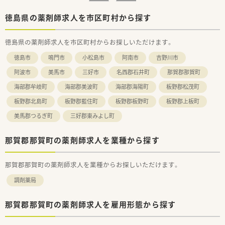
余裕をもってカウンセリングを行う取り組みをされていま
す。
徳島県の薬剤師求人を市区町村から探す
■調剤過誤防止システムも導入しているので、安心してお仕事い
ただける環境です。
徳島県の薬剤師求人を市区町村からお探しいただけます。
■「気軽に相談してもらえる存在」を目指し、
会社として在宅医療やセルフメディケーションにも積極的に
徳島市
鳴門市
小松島市
阿南市
吉野川市
取り組まれています。
■各エリアにマネージャーが配置されており、ヘルプ体制もしっ
阿波市
美馬市
三好市
名西郡石井町
那賀郡那賀町
かりございます。
海部郡牟岐町
海部郡美波町
海部郡海陽町
板野郡松茂町
■子育てや介護など様々なご事情がおありの方がいらっしゃり、
様々なライフステージの方が「安心して働き続けることのでき
板野郡北島町
板野郡藍住町
板野郡板野町
板野郡上板町
る職場」であることを大切にされています。
■複数店舗展開されていますが、異動などは双方ご相談の上で行
美馬郡つるぎ町
三好郡東みよし町
っています。
那賀郡那賀町の薬剤師求人を業種から探す
＜研修制度＞
■研修に関しては本社で受講できるものからご自宅で学習でき
るWeb研修など、
那賀郡那賀町の薬剤師求人を業種からお探しいただけます。
各々のスキルや環境に応じて受講できる研修体制を整備して
います。
調剤薬局
■中途入社の方にはキャリア採用者研修として、入社初日に調剤
内規、
那賀郡那賀町の薬剤師求人を雇用形態から探す
電子薬歴操作、調剤報酬、労務関連などの研修を実施します。
入社2～3ヶ月後には、フォローアップ研修を実施することで、
中途入社の方の業務把握状況を確認しながら研修を進めてい