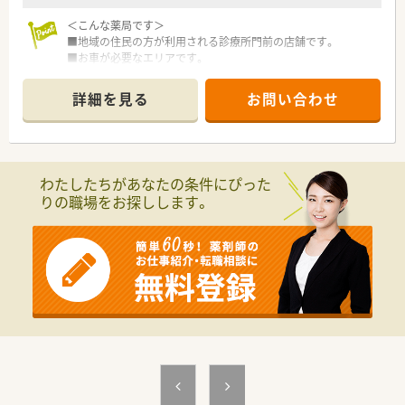
などお気軽にお問い合わせください。
＜こんな薬局です＞
■地域の住民の方が利用される診療所門前の店舗です。
■お車が必要なエリアです。
■08：30～16：30までの店舗！
土日祝休みでプライベートの時間もしっかり確保できます。
詳細を見る
お問い合わせ
■薬剤師は3名在籍。管理薬剤師は男性です。
＜業務内容＞
■外来はすぐそばにある診療所からの処方箋がメインです。
■処方箋枚数は50枚/日程度応需しています。
わたしたちがあなたの条件にぴった
■内科・外科・整形外科・小児科・胃腸科・放射線科・リハビリテー
りの職場をお探しします。
ション科の処方箋を対応します。
＜法人概要＞
■医療総合サービス企業（東証プライム上場）のグループ会社で
す。
■調剤薬局としては、京都・大阪を中心に全国に約50店舗展開さ
れています。徳島県内にも4店舗ございます。
■臨床検査会社が母体で、ドクターとの関わりが強く門前との関
係も良好です！
■総合病院門前、クリニック門前、在宅メインなど様々な形態が
あります！
■最先端の機械を積極的に導入し効率化を図ることで患者さま
の待ち時間を短くし、