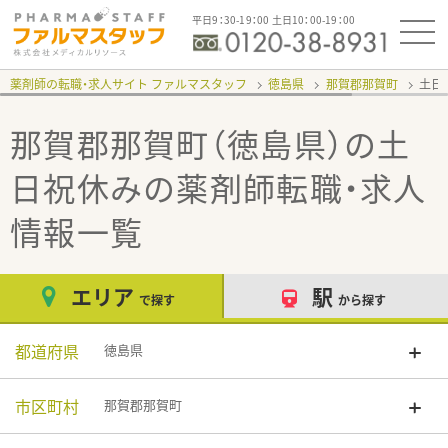
平日9：30-19：00 土日10：00-19：00
薬剤師の転職・求人サイト ファルマスタッフ
徳島県
那賀郡那賀町
土日
那賀郡那賀町（徳島県）の土
日祝休み
の薬剤師転職・求人
情報一覧
エリア
駅
で探す
から探す
都道府県
徳島県
市区町村
那賀郡那賀町