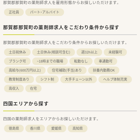
那賀郡那賀町の薬剤師求人を雇用形態からお探しいただけます。
きます。
正社員
パート・アルバイト
＜こんな方にもおすすめ＞
■土日休みをご希望の方
那賀郡那賀町の薬剤師求人をこだわり条件から探す
■複数店舗展開している企業を希望の方
■中途入社時も研修制度があるところをお探しの方
など、気になる方はお気軽にお問い合わせ下さい。
那賀郡那賀町の薬剤師求人をこだわり条件からお探しいただけます。
土日祝休み
土日休み(相談可含む)
週32h以上
未経験可
ブランク可
~18時までの職場
転勤なし
車通勤可
高給与(600万円以上)
住宅補助(手当)あり
扶養内勤務OK
教育制度あり
シフト制
大手チェーン以外
ヘルプ体制充実
高収入
在宅
四国エリアから探す
四国の薬剤師求人をエリアからお探しいただけます。
徳島県
香川県
愛媛県
高知県