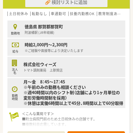
検討リストに追加
土日祝休み
転勤なし
車通勤可
扶養内勤務OK
教育制度あり
シフ
徳島県 那賀郡那賀町
阿波橘駅 (JR牟岐線)
勤務地
時給2,000円～2,300円
※ご経験や面接等により決定いたします
給与
株式会社ウィーズ
法人
トマト調剤薬局 上那賀店
名
月～金 8：45～17：45
※午前のみの勤務も相談ください
※週40時間以内のシフト制（店舗により1ヶ月単位の
勤務
変形労働時間制を採用）
時間
※休憩は実働6時間以上で45分、8時間以上で60分取得
＜こんな薬局です＞
■町立病院門前のため土日祝休みの店舗です。
■複数科目応需しています。
■薬剤師2名体制です。