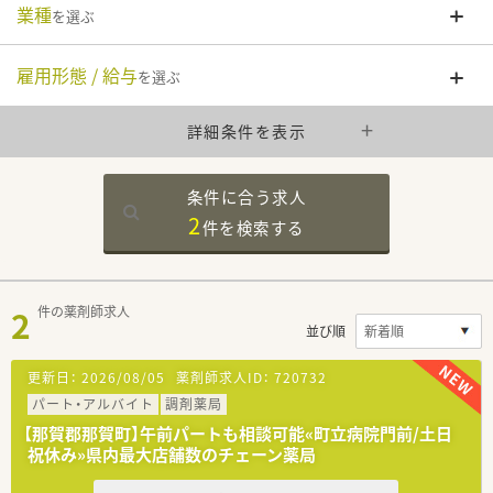
業種
を選ぶ
雇用形態 / 給与
を選ぶ
詳細条件を表示
条件に合う求人
2
件を
検索する
2
件の薬剤師求人
並び順
更新日：
2026/08/05
薬剤師求人ID：
720732
パート・アルバイト
調剤薬局
【那賀郡那賀町】午前パートも相談可能«町立病院門前/土日
祝休み»県内最大店舗数のチェーン薬局