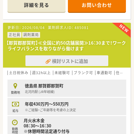
詳細を見る
お問い合わせ
＜業務内容＞
■処方箋による調剤業務、服薬指導、薬剤情報の提供など
■処方箋枚数40～50枚/日
更新日：
2026/08/04
薬剤師求人ID：
485081
＜研修制度＞
■現場の先輩薬剤師より指導を受けて頂きます。
正社員
調剤薬局
■勉強会の定期開催あり
【那賀郡那賀町】≪全国に約50店舗展開≫16：30まで！ワーク
ライフバランスを取りながら働けます
＜法人特徴＞
■徳島市内を中心に徳島県下で最も多い店舗数の運営を行って
検討リストに追加
います。
創業当初より医薬分業に積極的に努め、独自のノウハウを構築
した結果、四国の調剤薬局の中でも非常にレベルの高い勤務薬剤
土日祝休み
週32h以上
未経験可
ブランク可
車通勤可
住宅補助(手当)あり
師の方々を育成されています。
■永年勤続表彰として、15年及び25年勤務者を対象として表彰
徳島県 那賀郡那賀町
しています。
北河内駅 (JR牟岐線)
勤務地
現在、従業員の満足度を上げるため有給休暇取得推進や残業を
抑える等「働き方改革」を法人で取り組んでいます。
年収430万円～550万円
■在宅件数やかかりつけ薬剤師などの取り組み強化に取り組ん
でいます。
※ご経験・ご年齢等を考慮の上決定
給与
月火水木金
＜こんな方にもオススメ＞
08：30～16：30
■地元企業で腰を据えて働きたい方
勤務
※休憩時間法定通り付与
■経営の安定性を重視したい方
時間