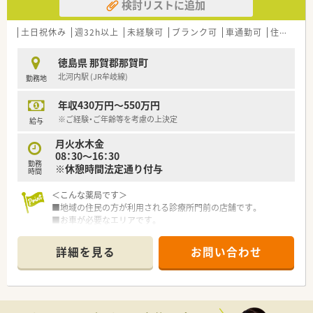
検討リストに追加
土日祝休み
週32h以上
未経験可
ブランク可
車通勤可
住宅補助(手当)あり
徳島県 那賀郡那賀町
北河内駅 (JR牟岐線)
勤務地
年収430万円～550万円
※ご経験・ご年齢等を考慮の上決定
給与
月火水木金
08：30～16：30
勤務
※休憩時間法定通り付与
時間
＜こんな薬局です＞
■地域の住民の方が利用される診療所門前の店舗です。
■お車が必要なエリアです。
■08：30～16：30までの店舗！
土日祝休みでプライベートの時間もしっかり確保できます。
詳細を見る
お問い合わせ
■薬剤師は3名在籍。管理薬剤師は男性です。
＜業務内容＞
■外来はすぐそばにある診療所からの処方箋がメインです。
■処方箋枚数は50枚/日程度応需しています。