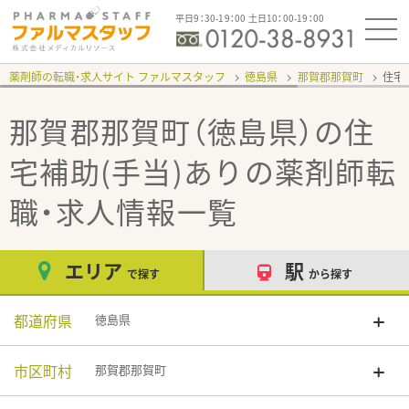
平日9：30-19：00 土日10：00-19：00
薬剤師の転職・求人サイト ファルマスタッフ
徳島県
那賀郡那賀町
住宅
那賀郡那賀町（徳島県）の住
宅補助(手当)あり
の薬剤師転
職・求人情報一覧
エリア
駅
で探す
から探す
都道府県
徳島県
市区町村
那賀郡那賀町