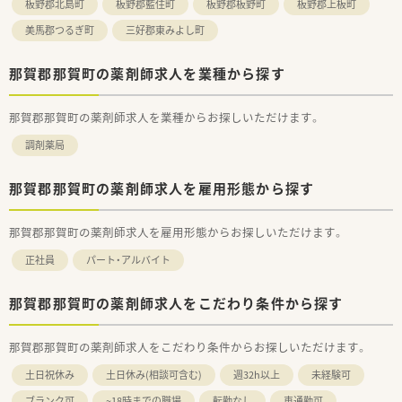
板野郡北島町
板野郡藍住町
板野郡板野町
板野郡上板町
る職場」であることを大切にされています。
■複数店舗展開されていますが、異動などは双方ご相談の上で行
美馬郡つるぎ町
三好郡東みよし町
っています。
那賀郡那賀町の薬剤師求人を業種から探す
＜研修制度＞
■研修に関しては本社で受講できるものからご自宅で学習でき
るWeb研修など、
那賀郡那賀町の薬剤師求人を業種からお探しいただけます。
各々のスキルや環境に応じて受講できる研修体制を整備して
います。
調剤薬局
■中途入社の方にはキャリア採用者研修として、入社初日に調剤
内規、
那賀郡那賀町の薬剤師求人を雇用形態から探す
電子薬歴操作、調剤報酬、労務関連などの研修を実施します。
入社2～3ヶ月後には、フォローアップ研修を実施することで、
中途入社の方の業務把握状況を確認しながら研修を進めてい
那賀郡那賀町の薬剤師求人を雇用形態からお探しいただけます。
きます。
正社員
パート・アルバイト
＜こんな方にもおすすめ＞
■土日休みをご希望の方
那賀郡那賀町の薬剤師求人をこだわり条件から探す
■複数店舗展開している企業を希望の方
■中途入社時も研修制度があるところをお探しの方
など、気になる方はお気軽にお問い合わせ下さい。
那賀郡那賀町の薬剤師求人をこだわり条件からお探しいただけます。
土日祝休み
土日休み(相談可含む)
週32h以上
未経験可
ブランク可
~18時までの職場
転勤なし
車通勤可