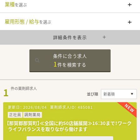
業種
を選ぶ
雇用形態 / 給与
を選ぶ
詳細条件を表示
条件に合う求人
1
件を
検索する
1
件の薬剤師求人
並び順
更新日：
2026/08/04
薬剤師求人ID：
485081
正社員
調剤薬局
【那賀郡那賀町】≪全国に約50店舗展開≫16：30まで！ワーク
ライフバランスを取りながら働けます