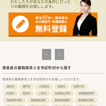
わたしたちがあなたの条件にぴった
■内科・外科・整形外科・小児科・胃腸科・放射線科・リハビリテー
りの職場をお探しします。
ション科の処方箋を対応します。
＜法人概要＞
■医療総合サービス企業（東証プライム上場）のグループ会社で
す。
■調剤薬局としては、京都・大阪を中心に全国に約50店舗展開さ
れています。徳島県内にも4店舗ございます。
■臨床検査会社が母体で、ドクターとの関わりが強く門前との関
係も良好です！
■総合病院門前、クリニック門前、在宅メインなど様々な形態が
あります！
■最先端の機械を積極的に導入し効率化を図ることで患者さま
の待ち時間を短くし、
余裕をもってカウンセリングを行う取り組みをされていま
す。
徳島県の薬剤師求人を市区町村から探す
■調剤過誤防止システムも導入しているので、安心してお仕事い
ただける環境です。
徳島県の薬剤師求人を市区町村からお探しいただけます。
■「気軽に相談してもらえる存在」を目指し、
会社として在宅医療やセルフメディケーションにも積極的に
徳島市
鳴門市
小松島市
阿南市
吉野川市
取り組まれています。
■各エリアにマネージャーが配置されており、ヘルプ体制もしっ
阿波市
美馬市
三好市
名西郡石井町
那賀郡那賀町
かりございます。
海部郡牟岐町
海部郡美波町
海部郡海陽町
板野郡松茂町
■子育てや介護など様々なご事情がおありの方がいらっしゃり、
様々なライフステージの方が「安心して働き続けることのでき