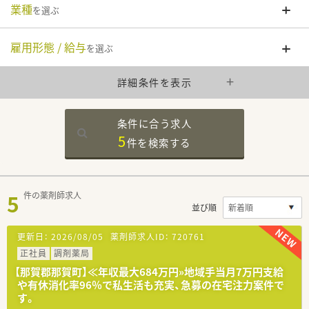
業種
を選ぶ
雇用形態 / 給与
を選ぶ
詳細条件を表示
条件に合う求人
5
件を
検索する
5
件の薬剤師求人
並び順
更新日：
2026/08/05
薬剤師求人ID：
720761
正社員
調剤薬局
【那賀郡那賀町】≪年収最大684万円»地域手当月7万円支給
や有休消化率96％で私生活も充実、急募の在宅注力案件で
す。