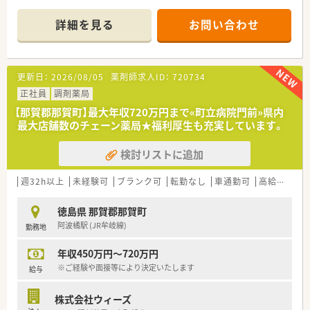
■処方箋は1日平均52枚ほどで個人在宅も3件対応しており、地
域の方々の健康を支える重要な役割を担っています。
詳細を見る
お問い合わせ
■薬剤師2名と事務員2名の計4名体制で運営されており、少人数
ながらもお互いに協力し合える落ち着いた環境です。
【募集背景と求める人物像について】
更新日：
2026/08/05
薬剤師求人ID：
720734
■欠員補充や体制強化を見据えた定期採用を行っており、現在は
地域医療に貢献したい意欲ある方を急募しております。
正社員
調剤薬局
■徳島県内の複数店舗への異動が可能な方を歓迎しており、環境
【那賀郡那賀町】最大年収720万円まで«町立病院門前»県内
の変化を前向きに捉えて成長できる人材を求めています。
最大店舗数のチェーン薬局★福利厚生も充実しています。
■患者様一人ひとりに対して真摯に向き合うことができ、丁寧な
接遇と正確な調剤業務を遂行できる方を募集しています。
検討リストに追加
【法人特徴について】
■徳島県下で最大級の店舗数を展開する法人であり、地域医療の
週32h以上
未経験可
ブランク可
転勤なし
車通勤可
高給与(600万円以上)
インフラとして盤石な経営基盤と実績を誇っています。
■既存店舗の質向上と在宅医療の充実に注力しており、薬剤師が
徳島県 那賀郡那賀町
専門性を発揮できる環境作りを推進しています。
阿波橘駅 (JR牟岐線)
勤務地
■独自の教育ノウハウによるハイレベルな人材育成を行ってお
り、未経験の方でも安心してステップアップが可能です。
年収450万円～720万円
【求人情報について】
※ご経験や面接等により決定いたします
給与
■想定年収は450万円から684万円となっており、これまでの経
験やスキルを正当に評価し条件を決定いたします。
株式会社ウィーズ
■那賀町の店舗での勤務にあたっては月額7万円の手当が支給さ