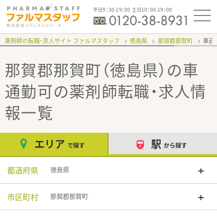
平日9：30-19：00 土日10：00-19：00
薬剤師の転職・求人サイト ファルマスタッフ
徳島県
那賀郡那賀町
車通
那賀郡那賀町（徳島県）の車
通勤可
の薬剤師転職・求人情
報一覧
エリア
駅
で探す
から探す
都道府県
徳島県
市区町村
那賀郡那賀町