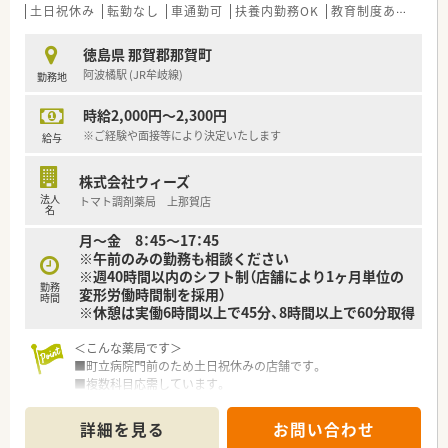
視し、腰を据えて長く働きたいと考えている方に最適な職場で
土日祝休み
転勤なし
車通勤可
扶養内勤務OK
教育制度あり
シフ
す。
徳島県 那賀郡那賀町
【法人特徴について】
阿波橘駅 (JR牟岐線)
勤務地
■徳島県内に最多の店舗数を展開しており、県下一円の連携を活
かした強固な応援体制と教育ノウハウを確立している組織で
時給2,000円～2,300円
す。
■新規出店よりも在宅医療の推進や既存店舗の質向上に注力し
※ご経験や面接等により決定いたします
給与
ており、薬剤師としての専門性を高める運営方針を掲げていま
す。
株式会社ウィーズ
■永年勤続表彰制度や働き方改革の推進など、従業員が誇りを持
法人
トマト調剤薬局 上那賀店
って長く働き続けられるような環境整備に注力している法人で
名
す。
月～金 8：45～17：45
※午前のみの勤務も相談ください
【求人情報について】
※週40時間以内のシフト制（店舗により1ヶ月単位の
■正社員としての採用を想定しており、上那賀店への配属時には
勤務
変形労働時間制を採用）
月額10万円の僻地手当が支給される非常に好条件な募集です。
時間
※休憩は実働6時間以上で45分、8時間以上で60分取得
■年収は最大720万円まで検討が可能で、これまでの実務経験や
管理職としての適性を最大限に考慮し、高水準で提示されます。
＜こんな薬局です＞
■退職金制度や医療過誤保険への加入など、大手チェーン以外の
■町立病院門前のため土日祝休みの店舗です。
地元企業ながら福利厚生が非常に手厚く整っている点が特徴で
■複数科目応需しています。
す。
■薬剤師2名体制です。
詳細を見る
お問い合わせ
＜業務内容＞