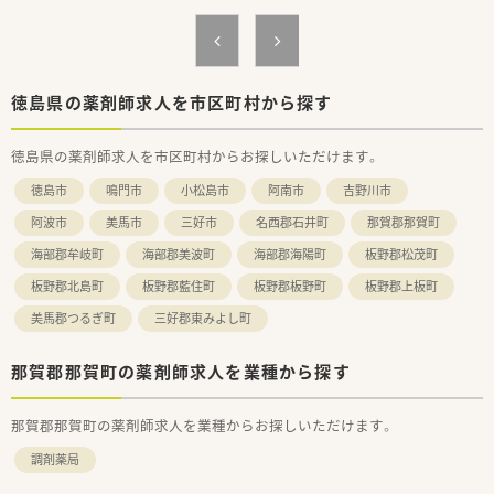
＜こんな方にもおすすめ＞
備投資や働きやすさを追求した環境作りが積極的に行われてい
■土日休みをご希望の方
る法人です。
■複数店舗展開している企業を希望の方
■全店舗で地域体制加算を算定しており、地域医療に貢献しなが
■中途入社時も研修制度があるところをお探しの方
らもIT化による業務の効率化と省力化を同時に実現させている
など、気になる方はお気軽にお問い合わせ下さい。
企業です。
徳島県の薬剤師求人を市区町村から探す
徳島県の薬剤師求人を市区町村からお探しいただけます。
徳島市
鳴門市
小松島市
阿南市
吉野川市
阿波市
美馬市
三好市
名西郡石井町
那賀郡那賀町
海部郡牟岐町
海部郡美波町
海部郡海陽町
板野郡松茂町
板野郡北島町
板野郡藍住町
板野郡板野町
板野郡上板町
美馬郡つるぎ町
三好郡東みよし町
那賀郡那賀町の薬剤師求人を業種から探す
那賀郡那賀町の薬剤師求人を業種からお探しいただけます。
調剤薬局