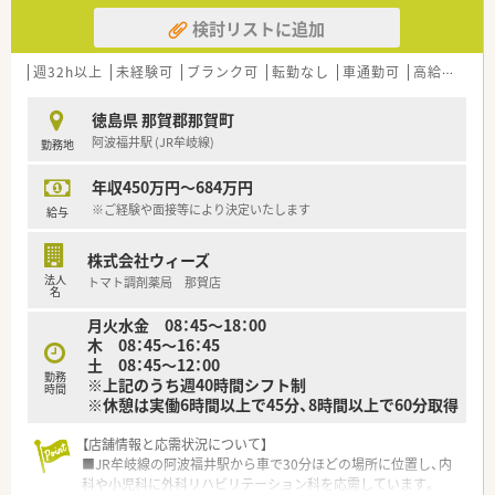
検討リストに追加
週32h以上
未経験可
ブランク可
転勤なし
車通勤可
高給与(600万円以上)
徳島県 那賀郡那賀町
阿波福井駅 (JR牟岐線)
勤務地
年収450万円～684万円
※ご経験や面接等により決定いたします
給与
株式会社ウィーズ
法人
トマト調剤薬局 那賀店
名
月火水金 08：45～18：00
木 08：45～16：45
土 08：45～12：00
勤務
※上記のうち週40時間シフト制
時間
※休憩は実働6時間以上で45分、8時間以上で60分取得
【店舗情報と応需状況について】
■JR牟岐線の阿波福井駅から車で30分ほどの場所に位置し、内
科や小児科に外科リハビリテーション科を応需しています。