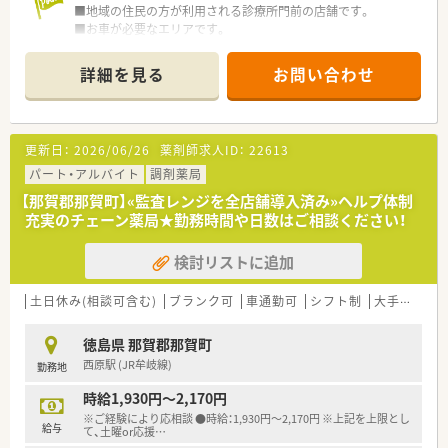
■地域の住民の方が利用される診療所門前の店舗です。
■お車が必要なエリアです。
■08：30～16：30までの店舗！
土日祝休みでプライベートの時間もしっかり確保できます。
詳細を見る
お問い合わせ
■薬剤師は3名在籍。管理薬剤師は男性です。
＜業務内容＞
■外来はすぐそばにある診療所からの処方箋がメインです。
更新日：
2026/06/26
薬剤師求人ID：
22613
■処方箋枚数は50枚/日程度応需しています。
■内科・外科・整形外科・小児科・胃腸科・放射線科・リハビリテー
パート・アルバイト
調剤薬局
ション科の処方箋を対応します。
【那賀郡那賀町】«監査レンジを全店舗導入済み»ヘルプ体制
充実のチェーン薬局★勤務時間や日数はご相談ください！
＜法人概要＞
■医療総合サービス企業（東証プライム上場）のグループ会社で
検討リストに追加
す。
■調剤薬局としては、京都・大阪を中心に全国に約50店舗展開さ
れています。徳島県内にも4店舗ございます。
土日休み(相談可含む)
ブランク可
車通勤可
シフト制
大手チェーン以外
■臨床検査会社が母体で、ドクターとの関わりが強く門前との関
係も良好です！
徳島県 那賀郡那賀町
■総合病院門前、クリニック門前、在宅メインなど様々な形態が
西原駅 (JR牟岐線)
勤務地
あります！
■最先端の機械を積極的に導入し効率化を図ることで患者さま
時給1,930円～2,170円
の待ち時間を短くし、
※ご経験により応相談 ●時給：1,930円〜2,170円 ※上記を上限とし
余裕をもってカウンセリングを行う取り組みをされていま
給与
て、土曜or応援
…
す。