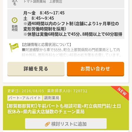
法人
トマト調剤薬局 上那賀店
れるため、収入面でも非常に大きなメリットがあります。
名
■昇給は年1回で前年度実績は5,000円から12,000円となってお
月～金 8：45～17：45
り、長く勤めるほど報われる仕組
土 8：45～9：45
※週40時間以内のシフト制（店舗により1ヶ月単位の
勤務
変形労働時間制を採用）
時間
※休憩は実働6時間以上で45分、8時間以上で60分取得
【店舗情報と応需状況について】
■阿波橘駅から車で55分、町立上那賀病院の門前薬局として内
科や外科、整形外科など幅広い科目の処方箋を応需しています。
■1日あたりの処方箋枚数は40枚から50枚程度で、薬剤師2名体
制にて一人ひとりの患者様に丁寧な服薬指導を行える環境で
詳細を見る
お問い合わせ
す。
■地域医療の拠点として安定したリズムで勤務しながら、近隣住
民の方々の健康維持に貢献できます。
更新日：
2026/08/05
薬剤師求人ID：
720732
【募集背景と求める人物像について】
■地域の医療体制を維持するための増員募集であり、那賀町での
パート・アルバイト
調剤薬局
勤務を通じて地方の医療を支えたい意欲ある方を急募していま
【那賀郡那賀町】午前パートも相談可能«町立病院門前/土日
す。
祝休み»県内最大店舗数のチェーン薬局
■調剤経験がない方やブランクがある方も相談可能で、患者様に
真摯に向き合い、地域密着の医療に尽力したい方を求めていま
検討リストに追加
す。
■徳島県内で最大級の店舗数を誇る企業ならではの安定感を重