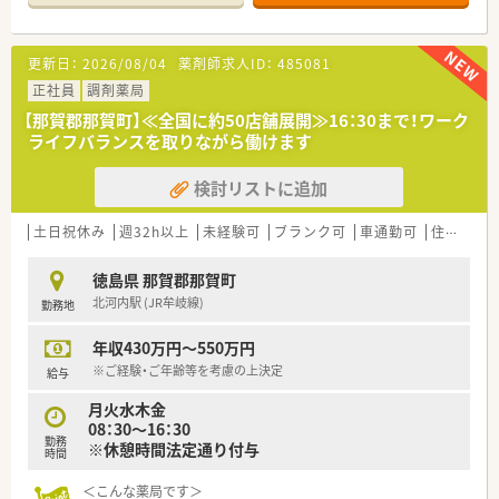
■処方箋による調剤業務、服薬指導、薬剤情報の提供など
■処方箋枚数40～50枚/日
更新日：
2026/08/04
薬剤師求人ID：
485081
＜研修制度＞
■現場の先輩薬剤師より指導を受けて頂きます。
正社員
調剤薬局
■勉強会の定期開催あり
【那賀郡那賀町】≪全国に約50店舗展開≫16：30まで！ワーク
ライフバランスを取りながら働けます
＜法人特徴＞
■徳島市内を中心に徳島県下で最も多い店舗数の運営を行って
検討リストに追加
います。
創業当初より医薬分業に積極的に努め、独自のノウハウを構築
した結果、四国の調剤薬局の中でも非常にレベルの高い勤務薬剤
土日祝休み
週32h以上
未経験可
ブランク可
車通勤可
住宅補助(手当)あり
師の方々を育成されています。
■永年勤続表彰として、15年及び25年勤務者を対象として表彰
徳島県 那賀郡那賀町
しています。
北河内駅 (JR牟岐線)
勤務地
現在、従業員の満足度を上げるため有給休暇取得推進や残業を
抑える等「働き方改革」を法人で取り組んでいます。
年収430万円～550万円
■在宅件数やかかりつけ薬剤師などの取り組み強化に取り組ん
でいます。
※ご経験・ご年齢等を考慮の上決定
給与
月火水木金
＜こんな方にもオススメ＞
08：30～16：30
■地元企業で腰を据えて働きたい方
勤務
※休憩時間法定通り付与
■経営の安定性を重視したい方
時間
などお気軽にお問い合わせください。
＜こんな薬局です＞