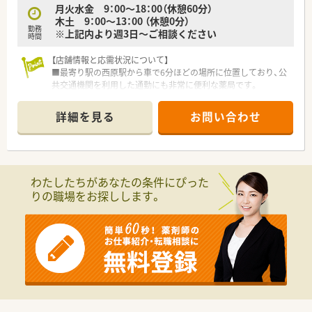
月火水金 9：00～18：00（休憩60分）
■調剤過誤防止システムも導入しているので、安心してお仕事い
木土 9：00～13：00 （休憩0分）
ただける環境です。
勤務
※上記内より週3日～ご相談ください
■「気軽に相談してもらえる存在」を目指し、
時間
会社として在宅医療やセルフメディケーションにも積極的に
取り組まれています。
【店舗情報と応需状況について】
■各エリアにマネージャーが配置されており、ヘルプ体制もしっ
■最寄り駅の西原駅から車で6分ほどの場所に位置しており、公
かりございます。
共交通機関を利用した通勤にも非常に便利な薬局です。
■子育てや介護など様々なご事情がおありの方がいらっしゃり、
■主に近隣の医療機関から内科や外科胃腸科の処方箋を1日に約
様々なライフステージの方が「安心して働き続けることのでき
60枚ほど応需しており、幅広い知識が身に付きます。
詳細を見る
お問い合わせ
る職場」であることを大切にされています。
■薬局内は薬剤師が2名から3名体制で常駐しており、お互いに
■複数店舗展開されていますが、異動などは双方ご相談の上で行
協力しながら日々の調剤業務をスムーズに進めています。
っています。
【想定される業務内容】
＜研修制度＞
■日々の主な業務としては、患者様からお預かりした処方箋に基
わたしたちがあなたの条件にぴった
■研修に関しては本社で受講できるものからご自宅で学習でき
づく正確な調剤や、細心の注意を払った監査業務です。
りの職場をお探しします。
るWeb研修など、
■最新の調剤設備を活用しながら、患者様に寄り添った丁寧な服
各々のスキルや環境に応じて受講できる研修体制を整備して
薬指導や適切な健康相談にも携わっていただきます。
います。
■今後は地域医療のニーズに応えるため、外来業務だけでなく在
■中途入社の方にはキャリア採用者研修として、入社初日に調剤
宅訪問などの多岐にわたる業務にも携わる予定です。
内規、
電子薬歴操作、調剤報酬、労務関連などの研修を実施します。
【法人特徴について】
入社2～3ヶ月後には、フォローアップ研修を実施することで、
■徳島県内に15店舗をドミナント展開しており、各エリアの市
中途入社の方の業務把握状況を確認しながら研修を進めてい
役所を中心に半径2キロ以内の配置で迅速な応援体制を整えてい
きます。
ます。
■薬剤師出身の社長が経営しているため、現場の声を反映した設