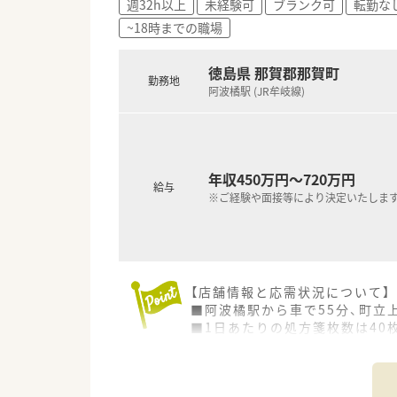
週32h以上
未経験可
ブランク可
転勤な
■那賀町の店舗での勤務にあた
~18時までの職場
■昇給は年1回で前年度実績は5,
徳島県 那賀郡那賀町
勤務地
阿波橘駅 (JR牟岐線)
年収450万円～720万円
給与
※ご経験や面接等により決定いたしま
【店舗情報と応需状況について】
■阿波橘駅から車で55分、町
■1日あたりの処方箋枚数は40
■地域医療の拠点として安定し
【募集背景と求める人物像につい