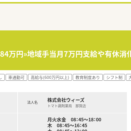
684万円»地域手当月7万円支給や有休消
し
車通勤可
高給与(600万円以上)
教育制度あり
シフト制
株式会社ウィーズ
法人名
トマト調剤薬局 那賀店
月火水金 08：45～18：00
木 08：45～16：45