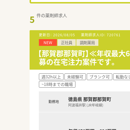
件の薬剤師求人
5
更新日：
2026/08/05
薬剤師求人ID：
720761
NEW
正社員
調剤薬局
【那賀郡那賀町】≪年収最大
募の在宅注力案件です。
週32h以上
未経験可
ブランク可
転勤な
~18時までの職場
徳島県 那賀郡那賀町
勤務地
阿波福井駅 (JR牟岐線)