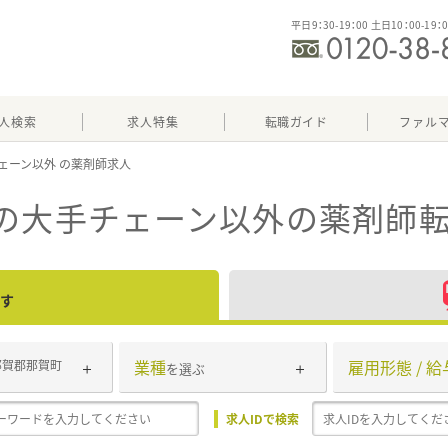
平日9：30-19：00 土日10：00-19：
人検索
求人特集
転職ガイド
ファル
ェーン以外
）の大手チェーン以外
の薬剤師転
す
業種
雇用形態 / 給
那賀郡那賀町
を選ぶ
求人IDで検索