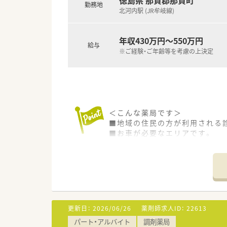
徳島県 那賀郡那賀町
勤務地
北河内駅 (JR牟岐線)
＜こんな方にもオススメ＞
■地元企業で腰を据えて働きた
■経営の安定性を重視したい方
年収430万円～550万円
給与
※ご経験・ご年齢等を考慮の上決定
などお気軽にお問い合わせくだ
＜こんな薬局です＞
■地域の住民の方が利用される
■お車が必要なエリアです。
■08：30～16：30までの店舗！
土日祝休みでプライベートの時
■薬剤師は3名在籍。管理薬剤師
＜業務内容＞
■外来はすぐそばにある診療所
■処方箋枚数は50枚/日程度応
更新日：
2026/06/26
薬剤師求人ID：
22613
■内科・外科・整形外科・小児科
パート・アルバイト
調剤薬局