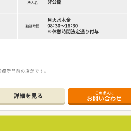
非公開
法人名
い方
月火水木金
08：30～16：30
勤務時間
※休憩時間法定通り付与
さい。
診療所門前の店舗です。
間もしっかり確保できます。
この求人に
は男性です。
詳細を見る
お問い合わせ
からの処方箋がメインです。
需しています。
・胃腸科・放射線科・リハビリテーション科の処方箋を対応します