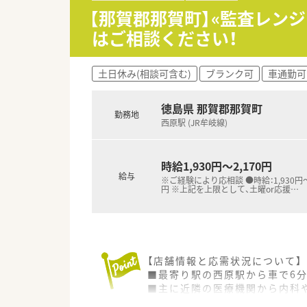
＜法人概要＞
【那賀郡那賀町】«監査レン
■医療総合サービス企業（東証プ
はご相談ください！
■調剤薬局としては、京都・大阪
■臨床検査会社が母体で、ドク
■総合病院門前、クリニック門前
土日休み(相談可含む)
ブランク可
車通勤可
■最先端の機械を積極的に導入
余裕をもってカウンセリングを
■調剤過誤防止システムも導入
徳島県 那賀郡那賀町
勤務地
■「気軽に相談してもらえる存在
西原駅 (JR牟岐線)
会社として在宅医療やセルフメ
■各エリアにマネージャーが配
■子育てや介護など様々なご事
時給1,930円～2,170円
様々なライフステージの方が「
給与
※ご経験により応相談 ●時給：1,930円〜2
■複数店舗展開されていますが
円 ※上記を上限として、土曜or応援
…
＜研修制度＞
■研修に関しては本社で受講でき
各々のスキルや環境に応じて受
■中途入社の方にはキャリア採
【店舗情報と応需状況について】
電子薬歴操作、調剤報酬、労務
■最寄り駅の西原駅から車で6
入社2～3ヶ月後には、フォロ
■主に近隣の医療機関から内科や
中途入社の方の業務把握状況を
■薬局内は薬剤師が2名から3