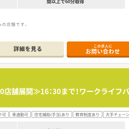
間以上で60分取得
みの店舗です。
この求人に
詳細を見る
お問い合わせ
指導、薬剤情報の提供など
受けて頂きます。
50店舗展開≫16：30まで！ワークライ
最も多い店舗数の運営を行っています。
に努め、独自のノウハウを構築した結果、四国の調剤薬局の中
ク可
車通勤可
住宅補助(手当)あり
教育制度あり
大手チェー
び25年勤務者を対象として表彰しています。
ため有給休暇取得推進や残業を抑える等「働き方改革」を法人
などの取り組み強化に取り組んでいます。