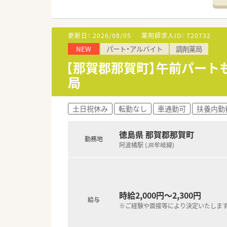
■地域の医療体制を維持するた
■調剤経験がない方やブランク
■徳島県内で最大級の店舗数を
更新日：
2026/08/05
薬剤師求人ID：
720732
【法人特徴について】
NEW
パート・アルバイト
調剤薬局
■徳島県内に最多の店舗数を展
■新規出店よりも在宅医療の推
【那賀郡那賀町】午前パート
■永年勤続表彰制度や働き方改
局
【求人情報について】
■正社員としての採用を想定し
土日祝休み
転勤なし
車通勤可
扶養内勤
■年収は最大720万円まで検討
■退職金制度や医療過誤保険へ
徳島県 那賀郡那賀町
勤務地
阿波橘駅 (JR牟岐線)
時給2,000円～2,300円
給与
※ご経験や面接等により決定いたしま