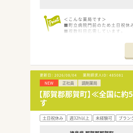
＜こんな薬局です＞
■町立病院門前のため土日祝休
■複数科目応需しています。
■薬剤師2名体制です。
＜業務内容＞
■処方箋による調剤業務、服薬
■処方箋枚数40～50枚/日
＜研修制度＞
更新日：
2026/08/04
薬剤師求人ID：
485081
■現場の先輩薬剤師より指導を
NEW
正社員
調剤薬局
■勉強会の定期開催あり
【那賀郡那賀町】≪全国に約
＜法人特徴＞
す
■徳島市内を中心に徳島県下で
創業当初より医薬分業に積極的
方々を育成されています。
土日祝休み
週32h以上
未経験可
ブラン
■永年勤続表彰として、15年及
現在、従業員の満足度を上げる
■在宅件数やかかりつけ薬剤師