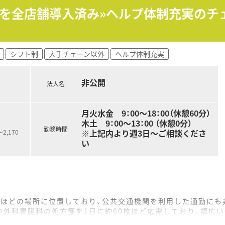
ジを全店舗導入済み»ヘルプ体制充実の
ライム上場）のグループ会社です。
を中心に全国に約50店舗展開されています。徳島県内にも4店
ターとの関わりが強く門前との関係も良好です！
、在宅メインなど様々な形態があります！
シフト制
大手チェーン以外
ヘルプ体制充実
し効率化を図ることで患者さまの待ち時間を短くし、
行う取り組みをされています。
しているので、安心してお仕事いただける環境です。
非公開
法人名
」を目指し、
ディケーションにも積極的に取り組まれています。
置されており、ヘルプ体制もしっかりございます。
月火水金 9：00～18：00（休憩60分）
情がおありの方がいらっしゃり、
木土 9：00～13：00 （休憩0分）
安心して働き続けることのできる職場」であることを大切にさ
勤務時間
※上記内より週3日～ご相談くださ
,170
、異動などは双方ご相談の上で行っています。
い
るものからご自宅で学習できるWeb研修など、
講できる研修体制を整備しています。
用者研修として、入社初日に調剤内規、
関連などの研修を実施します。
分ほどの場所に位置しており、公共交通機関を利用した通勤にも
ーアップ研修を実施することで、
外科胃腸科の処方箋を1日に約60枚ほど応需しており、幅広
確認しながら研修を進めていきます。
名体制で常駐しており、お互いに協力しながら日々の調剤業務を