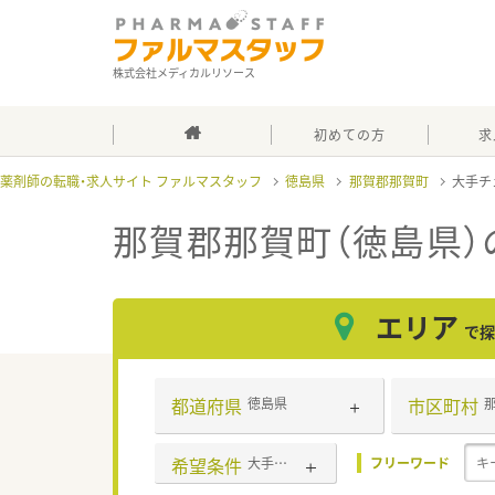
株式会社メディカルリソース
初めての方
求
薬剤師の転職・求人サイト ファルマスタッフ
徳島県
那賀郡那賀町
大手チ
那賀郡那賀町（徳島県
エリア
で探
都道府県
市区町村
徳島県
希望条件
大手チェーン以外
フリーワード