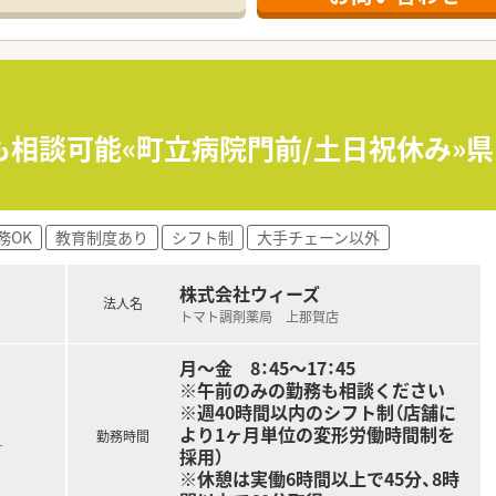
めの増員募集であり、那賀町での勤務を通じて地方の医療を支
がある方も相談可能で、患者様に真摯に向き合い、地域密着の医
誇る企業ならではの安定感を重視し、腰を据えて長く働きたいと
開しており、県下一円の連携を活かした強固な応援体制と教育
進や既存店舗の質向上に注力しており、薬剤師としての専門性
も相談可能«町立病院門前/土日祝休み»
革の推進など、従業員が誇りを持って長く働き続けられるような
ており、上那賀店への配属時には月額10万円の僻地手当が支給
務OK
教育制度あり
シフト制
大手チェーン以外
が可能で、これまでの実務経験や管理職としての適性を最大限に
の加入など、大手チェーン以外の地元企業ながら福利厚生が非常
株式会社ウィーズ
法人名
トマト調剤薬局 上那賀店
月～金 8：45～17：45
※午前のみの勤務も相談ください
※週40時間以内のシフト制（店舗に
より1ヶ月単位の変形労働時間制を
勤務時間
す
採用）
※休憩は実働6時間以上で45分、8時