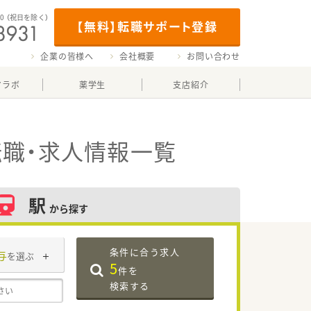
00
（祝日を除く）
【無料】転職サポート登録
企業の皆様へ
会社概要
お問い合わせ
マラボ
薬学生
支店紹介
職・求人情報一覧
駅
から探す
条件に合う求人
与
を選ぶ
5
件を
検索する