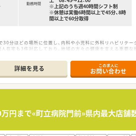
土 08：45～12：00
勤務時間
※上記のうち週40時間シフト制
す
※休憩は実働6時間以上で45分、8時
間以上で60分取得
で30分ほどの場所に位置し、内科や小児科に外科リハビリテー
個人在宅も3件対応しており、地域の方々の健康を支える重要な
名体制で運営されており、少人数ながらもお互いに協力し合え
この求人に
て】
詳細を見る
お問い合わせ
た定期採用を行っており、現在は地域医療に貢献したい意欲ある
が可能な方を歓迎しており、環境の変化を前向きに捉えて成長で
摯に向き合うことができ、丁寧な接遇と正確な調剤業務を遂行で
展開する法人であり、地域医療のインフラとして盤石な経営基盤
の充実に注力しており、薬剤師が専門性を発揮できる環境作りを
20万円まで«町立病院門前»県内最大店
イレベルな人材育成を行っており、未経験の方でも安心してステ
4万円となっており、これまでの経験やスキルを正当に評価し条