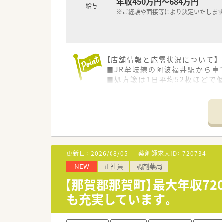
年収450万円～684万円
給与
※ご経験や面接等により決定いたしま
【店舗情報と応需状況について】
■JR牟岐線の阿波福井駅から車
■処方箋は1日平均52枚ほどで
■薬剤師2名と事務員2名の計4
【募集背景と求める人物像につい
■欠員補充や体制強化を見据え
■徳島県内の複数店舗への異動
■患者様一人ひとりに対して真
更新日：
2026/08/05
薬剤師求人ID：
720734
【法人特徴について】
NEW
正社員
調剤薬局
■徳島県下で最大級の店舗数を
■既存店舗の質向上と在宅医療
【那賀郡那賀町】最大年収7
■独自の教育ノウハウによるハ
も充実しています。
【求人情報について】
■想定年収は450万円から68