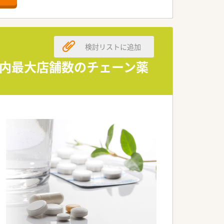
えたい意欲ある方を急募しています。
療に尽力したい方を求めています。
考えている方に最適な職場です。
検討リストに追加
ノウハウを確立している組織です。
を高める運営方針を掲げています。
県内最大店舗数のチェーン薬
環境整備に注力している法人です。
される非常に好条件な募集です。
考慮し、高水準で提示されます。
に手厚く整っている点が特徴です。