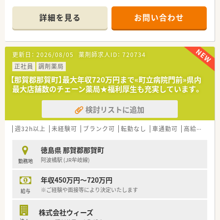
■処方箋は1日平均52枚ほどで個人在宅も3件対応しており、地
域の方々の健康を支える重要な役割を担っています。
詳細を見る
お問い合わせ
■薬剤師2名と事務員2名の計4名体制で運営されており、少人数
ながらもお互いに協力し合える落ち着いた環境です。
【募集背景と求める人物像について】
更新日：
2026/08/05
薬剤師求人ID：
720734
■欠員補充や体制強化を見据えた定期採用を行っており、現在は
地域医療に貢献したい意欲ある方を急募しております。
正社員
調剤薬局
■徳島県内の複数店舗への異動が可能な方を歓迎しており、環境
【那賀郡那賀町】最大年収720万円まで«町立病院門前»県内
の変化を前向きに捉えて成長できる人材を求めています。
最大店舗数のチェーン薬局★福利厚生も充実しています。
■患者様一人ひとりに対して真摯に向き合うことができ、丁寧な
接遇と正確な調剤業務を遂行できる方を募集しています。
検討リストに追加
【法人特徴について】
■徳島県下で最大級の店舗数を展開する法人であり、地域医療の
週32h以上
未経験可
ブランク可
転勤なし
車通勤可
高給与(600万円以上)
インフラとして盤石な経営基盤と実績を誇っています。
■既存店舗の質向上と在宅医療の充実に注力しており、薬剤師が
徳島県 那賀郡那賀町
専門性を発揮できる環境作りを推進しています。
阿波橘駅 (JR牟岐線)
勤務地
■独自の教育ノウハウによるハイレベルな人材育成を行ってお
り、未経験の方でも安心してステップアップが可能です。
年収450万円～720万円
【求人情報について】
※ご経験や面接等により決定いたします
給与
■想定年収は450万円から684万円となっており、これまでの経
験やスキルを正当に評価し条件を決定いたします。
株式会社ウィーズ
■那賀町の店舗での勤務にあたっては月額7万円の手当が支給さ