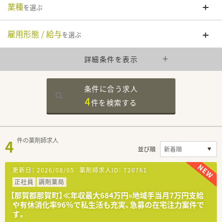
業種
を選ぶ
雇用形態 / 給与
を選ぶ
詳細条件を表示
条件に合う求人
4
件を
検索する
4
件の薬剤師求人
並び順
更新日：
2026/08/05
薬剤師求人ID：
720761
正社員
調剤薬局
【那賀郡那賀町】≪年収最大684万円»地域手当月7万円支給
や有休消化率96％で私生活も充実、急募の在宅注力案件で
す。