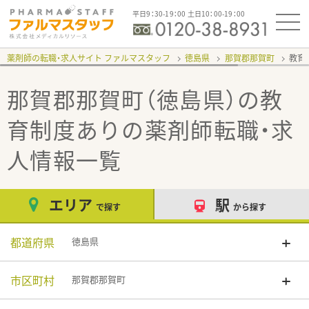
平日9：30-19：00 土日10：00-19：00
薬剤師の転職・求人サイト ファルマスタッフ
徳島県
那賀郡那賀町
教育
那賀郡那賀町（徳島県）の教
育制度あり
の薬剤師転職・求
人情報一覧
エリア
駅
で探す
から探す
都道府県
徳島県
市区町村
那賀郡那賀町