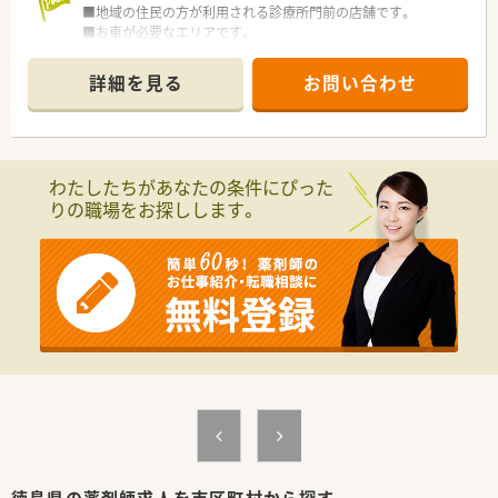
■地域の住民の方が利用される診療所門前の店舗です。
■お車が必要なエリアです。
■08：30～16：30までの店舗！
土日祝休みでプライベートの時間もしっかり確保できます。
詳細を見る
お問い合わせ
■薬剤師は3名在籍。管理薬剤師は男性です。
＜業務内容＞
■外来はすぐそばにある診療所からの処方箋がメインです。
■処方箋枚数は50枚/日程度応需しています。
わたしたちがあなたの条件にぴった
■内科・外科・整形外科・小児科・胃腸科・放射線科・リハビリテー
りの職場をお探しします。
ション科の処方箋を対応します。
＜法人概要＞
■医療総合サービス企業（東証プライム上場）のグループ会社で
す。
■調剤薬局としては、京都・大阪を中心に全国に約50店舗展開さ
れています。徳島県内にも4店舗ございます。
■臨床検査会社が母体で、ドクターとの関わりが強く門前との関
係も良好です！
■総合病院門前、クリニック門前、在宅メインなど様々な形態が
あります！
■最先端の機械を積極的に導入し効率化を図ることで患者さま
の待ち時間を短くし、
余裕をもってカウンセリングを行う取り組みをされていま
す。
徳島県の薬剤師求人を市区町村から探す