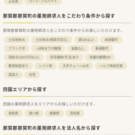
正社員
パート・アルバイト
＜こんな方にもおすすめ＞
■土日休みをご希望の方
那賀郡那賀町の薬剤師求人をこだわり条件から探す
■複数店舗展開している企業を希望の方
■中途入社時も研修制度があるところをお探しの方
など、気になる方はお気軽にお問い合わせ下さい。
那賀郡那賀町の薬剤師求人をこだわり条件からお探しいただけます。
土日祝休み
土日休み(相談可含む)
週32h以上
未経験可
ブランク可
~18時までの職場
転勤なし
車通勤可
高給与(600万円以上)
住宅補助(手当)あり
扶養内勤務OK
教育制度あり
シフト制
大手チェーン以外
ヘルプ体制充実
高収入
在宅
四国エリアから探す
四国の薬剤師求人をエリアからお探しいただけます。
徳島県
香川県
愛媛県
高知県
那賀郡那賀町の薬剤師求人を法人名から探す