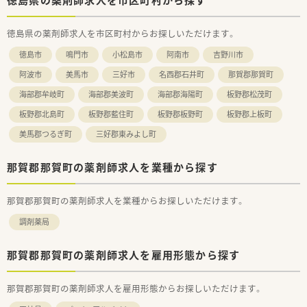
■調剤過誤防止システムも導入しているので、安心してお仕事い
ただける環境です。
徳島県の薬剤師求人を市区町村からお探しいただけます。
■「気軽に相談してもらえる存在」を目指し、
会社として在宅医療やセルフメディケーションにも積極的に
徳島市
鳴門市
小松島市
阿南市
吉野川市
取り組まれています。
■各エリアにマネージャーが配置されており、ヘルプ体制もしっ
阿波市
美馬市
三好市
名西郡石井町
那賀郡那賀町
かりございます。
海部郡牟岐町
海部郡美波町
海部郡海陽町
板野郡松茂町
■子育てや介護など様々なご事情がおありの方がいらっしゃり、
様々なライフステージの方が「安心して働き続けることのでき
板野郡北島町
板野郡藍住町
板野郡板野町
板野郡上板町
る職場」であることを大切にされています。
■複数店舗展開されていますが、異動などは双方ご相談の上で行
美馬郡つるぎ町
三好郡東みよし町
っています。
那賀郡那賀町の薬剤師求人を業種から探す
＜研修制度＞
■研修に関しては本社で受講できるものからご自宅で学習でき
るWeb研修など、
那賀郡那賀町の薬剤師求人を業種からお探しいただけます。
各々のスキルや環境に応じて受講できる研修体制を整備して
います。
調剤薬局
■中途入社の方にはキャリア採用者研修として、入社初日に調剤
内規、
那賀郡那賀町の薬剤師求人を雇用形態から探す
電子薬歴操作、調剤報酬、労務関連などの研修を実施します。
入社2～3ヶ月後には、フォローアップ研修を実施することで、
中途入社の方の業務把握状況を確認しながら研修を進めてい
那賀郡那賀町の薬剤師求人を雇用形態からお探しいただけます。
きます。