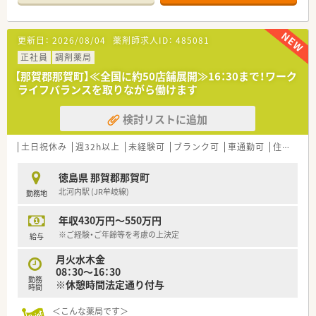
■処方箋による調剤業務、服薬指導、薬剤情報の提供など
■処方箋枚数40～50枚/日
更新日：
2026/08/04
薬剤師求人ID：
485081
＜研修制度＞
■現場の先輩薬剤師より指導を受けて頂きます。
正社員
調剤薬局
■勉強会の定期開催あり
【那賀郡那賀町】≪全国に約50店舗展開≫16：30まで！ワーク
ライフバランスを取りながら働けます
＜法人特徴＞
■徳島市内を中心に徳島県下で最も多い店舗数の運営を行って
検討リストに追加
います。
創業当初より医薬分業に積極的に努め、独自のノウハウを構築
した結果、四国の調剤薬局の中でも非常にレベルの高い勤務薬剤
土日祝休み
週32h以上
未経験可
ブランク可
車通勤可
住宅補助(手当)あり
師の方々を育成されています。
■永年勤続表彰として、15年及び25年勤務者を対象として表彰
徳島県 那賀郡那賀町
しています。
北河内駅 (JR牟岐線)
勤務地
現在、従業員の満足度を上げるため有給休暇取得推進や残業を
抑える等「働き方改革」を法人で取り組んでいます。
年収430万円～550万円
■在宅件数やかかりつけ薬剤師などの取り組み強化に取り組ん
でいます。
※ご経験・ご年齢等を考慮の上決定
給与
月火水木金
＜こんな方にもオススメ＞
08：30～16：30
■地元企業で腰を据えて働きたい方
勤務
※休憩時間法定通り付与
■経営の安定性を重視したい方
時間
などお気軽にお問い合わせください。
＜こんな薬局です＞