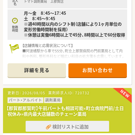
法人
トマト調剤薬局 上那賀店
れるため、収入面でも非常に大きなメリットがあります。
名
■昇給は年1回で前年度実績は5,000円から12,000円となってお
月～金 8：45～17：45
り、長く勤めるほど報われる仕組
土 8：45～9：45
※週40時間以内のシフト制（店舗により1ヶ月単位の
勤務
変形労働時間制を採用）
時間
※休憩は実働6時間以上で45分、8時間以上で60分取得
【店舗情報と応需状況について】
■阿波橘駅から車で55分、町立上那賀病院の門前薬局として内
科や外科、整形外科など幅広い科目の処方箋を応需しています。
■1日あたりの処方箋枚数は40枚から50枚程度で、薬剤師2名体
制にて一人ひとりの患者様に丁寧な服薬指導を行える環境で
詳細を見る
お問い合わせ
す。
■地域医療の拠点として安定したリズムで勤務しながら、近隣住
民の方々の健康維持に貢献できます。
更新日：
2026/08/05
薬剤師求人ID：
720732
【募集背景と求める人物像について】
■地域の医療体制を維持するための増員募集であり、那賀町での
パート・アルバイト
調剤薬局
勤務を通じて地方の医療を支えたい意欲ある方を急募していま
【那賀郡那賀町】午前パートも相談可能«町立病院門前/土日
す。
祝休み»県内最大店舗数のチェーン薬局
■調剤経験がない方やブランクがある方も相談可能で、患者様に
真摯に向き合い、地域密着の医療に尽力したい方を求めていま
検討リストに追加
す。
■徳島県内で最大級の店舗数を誇る企業ならではの安定感を重