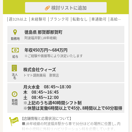
検討リストに追加
週32h以上
未経験可
ブランク可
転勤なし
車通勤可
高給与(600万円以上)
徳島県 那賀郡那賀町
阿波福井駅 (JR牟岐線)
勤務地
年収450万円～684万円
※ご経験や面接等により決定いたします
給与
株式会社ウィーズ
法人
トマト調剤薬局 那賀店
名
月火水金 08：45～18：00
木 08：45～16：45
土 08：45～12：00
勤務
※上記のうち週40時間シフト制
時間
※休憩は実働6時間以上で45分、8時間以上で60分取得
【店舗情報と応需状況について】
■JR牟岐線の阿波福井駅から車で30分ほどの場所に位置し、内
科や小児科に外科リハビリテーション科を応需しています。