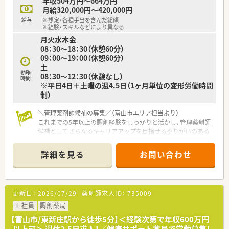
年収504万円～664万円
い福利厚生や独自の教育制度を設けるなど人財育成にも熱心で
月給320,000円～420,000円
す。
給与
※想定・各種手当を含んだ総額
※経験・スキルなどにより異なる
【こんな取り組みをしています】
月火水木金
■地域住民の幅広いニーズに応えるため近隣の医療機関と密接
08：30～18：30（休憩60分）
に連携し、円滑な医療サービスの提供に向けた体制を構築してい
09：00～19：00（休憩60分）
ます。
土
■新薬の登場や制度変更にも迅速に対応できるよう定期的に勉
勤務
08：30～12：30（休憩なし）
時間
強会を開催し、スタッフ全員で知識の共有と向上を図っていま
※平日4日＋土曜の週4.5日（1ヶ月単位の変形労働時間
す。
制）
■患者様がご自宅や施設でも安心して療養生活を送れるよう訪
問指導などに力を入れ、地域に根ざした医療を展開しておりま
＼管理薬剤師候補の募集／（富山市エリア担当より）
す。
これまでの5年以上の調剤経験をしっかりと活かし、管理薬剤師
候補としてさらなるキャリアアップを目指せるやりがいのある
環境です。
＊------------------------------------------＊
詳細を見る
お問い合わせ
【店舗情報と応需状況について】
■最寄り駅である粟島（大阪屋ショップ前）駅から徒歩4分という
好立地にあり、毎日の通勤負担を大幅に軽減できる環境です。
更新日：
2026/07/29
薬剤師求人ID：
735009
■眼科や内科や循環器科などの処方箋を1日あたり40枚から50
枚ほど応需しており、着実なスキルアップが見込めます。
正社員
調剤薬局
■常勤薬剤師が2名と非常勤薬剤師が4名在籍しており、複数名
【富山市/東新庄駅から徒歩5分】＜経験次第で年収600万円
体制によるきめ細やかなサポートのもとで業務に取り組めま