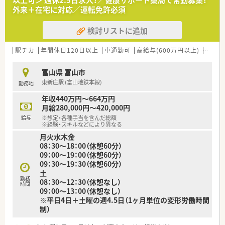
以上可＞ 週休2.5日求人！／健康サポート薬局で常勤募集！
す。
外来＋在宅に対応／運転免許必須
【法人特徴について】
検討リストに追加
■富山県を中心として地域に密着した調剤薬局を合計5店舗展開
しており、安定した経営基盤と地域への貢献を両立しています。
■地域の皆様に信頼されるかかりつけ薬局を目指しており、近隣
駅チカ
年間休日120日以上
車通勤可
高給与(600万円以上)
シフト
のクリニックからの処方箋をメインに応需しているのが特徴で
す。
富山県 富山市
■正社員だけでなくパートタイムで働くスタッフに対しても賞
東新庄駅 (富山地鉄本線)
勤務地
与を支給するなど、働きやすい労働環境の整備に力を入れていま
す。
年収440万円～664万円
月給280,000円～420,000円
【こんな方にオススメ】
給与
※想定・各種手当を含んだ総額
■年間休日が120日以上確保された環境で、仕事とプライベート
※経験・スキルなどにより異なる
を両立させながら健康的に長く働き続けたい方に最適な求人で
月火水木金
す。
08：30～18：00（休憩60分）
■これまでの調剤経験を活かして年収アップを目指し、充実した
09：00～19：00（休憩60分）
賞与や手当などの好待遇での就業を希望されている方にお勧め
09：30～19：30（休憩60分）
です。
土
■店舗での調剤に加えて在宅医療にも関わり、地域に密着した形
勤務
08：30～12：30（休憩なし）
時間
で患者様の健康をしっかりとサポートしていきたい方にぴった
09：00～13：00（休憩なし）
りです。
※平日4日＋土曜の週4.5日（1ヶ月単位の変形労働時間
制）