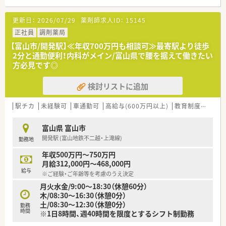
■東新庄駅から車で5分ほどの場所に位置し、近隣の医療機関よ
り小児科の処方箋を1日あたり約100枚応需しております。
更新日：
2026/07/29
薬剤師求人ID：
15145
■患者様の利便性を考慮し、お薬の受け取りがスムーズに行える
ドライブスルー機能を備えた地域密着型の店舗です。
正社員
調剤薬局
■待合室にはハーブティーをご用意しており、患者様がほっと一
【富山市/開発駅】≪年収700万円も相談可≫最寄駅より徒歩
息つけるような温かくリラックスできる空間を提供しておりま
2分と通勤便利！内科がメイン/富山県で腰を据えて働きたい
す。
方必見です◎
【法人特徴について】
検討リストに追加
■創業から69年を迎える歴史ある企業で、県内に複数店舗を展
開しながら地域に根ざした医療サービスを提供しております。
■近代医療と代替医療を組み合わせた統合医療を推進し、アロマ
駅チカ
未経験可
車通勤可
高給与(600万円以上)
教育制度あり
やハーブの取り扱いを通じて新しい健康観を提案しておりま
す。
富山県 富山市
■化粧品製造業の資格も取得しており、薬局独自のこだわりのオ
開発駅 (富山地鉄不二越・上滝線)
勤務地
リジナル商品を展開するなど独自性のある事業を行っておりま
す。
年収500万円～750万円
月給312,000円～468,000円
【やりがい/おすすめポイント】
給与
※ご経験・ご年齢等を考慮のうえ決定
■小児科門前の薬局としてお子様の成長を地域で見守りながら、
月火水金/9:00～18:30（休憩60分）
ご家族の健康不安に寄り添うことができる点が大きなやりがい
木/08:30～16:30（休憩0分）
です。
土/08:30～12:30（休憩0分）
■単なるお薬のお渡しにとどまらず、アロマやハーブを活用した
勤務
時間
※1日8時間、週40時間を限度とするシフト制勤務
独自の視点から患者様の生活の質向上に貢献できる環境です。
■産休や育休の取得実績がしっかりとあり、ライフステージの変