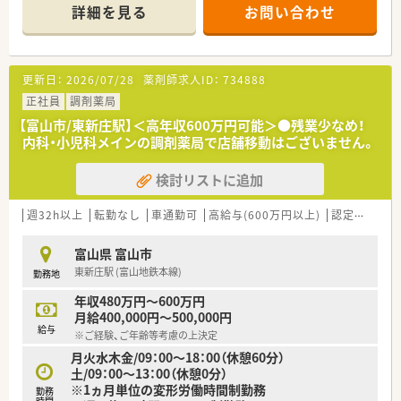
＜業務内容＞
詳細を見る
お問い合わせ
外来は門前からの整形外科の処方がメインです。1日30～40枚
程度の処方箋を応需しております。平日は18時までの開局でプ
ライベートを充実させたい方にオススメです。
更新日：
2026/07/28
薬剤師求人ID：
734888
≪ こんな会社です ≫
2003年11月に設立。富山県を中心に13店舗展開しており、現在
正社員
調剤薬局
では石川県にも1店舗展開しております。全店舗、門前クリニッ
【富山市/東新庄駅】＜高年収600万円可能＞●残業少なめ！
クのドクターは社長の前職で繋がりがあった方々のため関係性
内科・小児科メインの調剤薬局で店舗移動はございません。
も良好です。また、最近は会社として在宅業務も積極的に行って
おります。
検討リストに追加
≪ 研修制度 ≫
新入社員教育研修、社外講師を招いた研修も行っております。薬
週32h以上
転勤なし
車通勤可
高給与(600万円以上)
認定薬剤師取得支援あり
局内勉強会も行っていますので働きながら更なるキャリアアッ
プも目指せる環境が整っています。
富山県 富山市
東新庄駅 (富山地鉄本線)
勤務地
≪ 福利厚生について ≫
■定期健康診断(年1回）※費用は全額負担
年収480万円～600万円
■ インフルエンザの予防接種（全額負担）
月給400,000円～500,000円
■ 白衣クリーニング全額負担
給与
※ご経験、ご年齢等考慮の上決定
■レクレーション（忘年会、社員による交流会など）
月火水木金/09：00～18：00（休憩60分）
土/09：00～13：00（休憩0分）
※1ヵ月単位の変形労働時間制勤務
勤務
時間