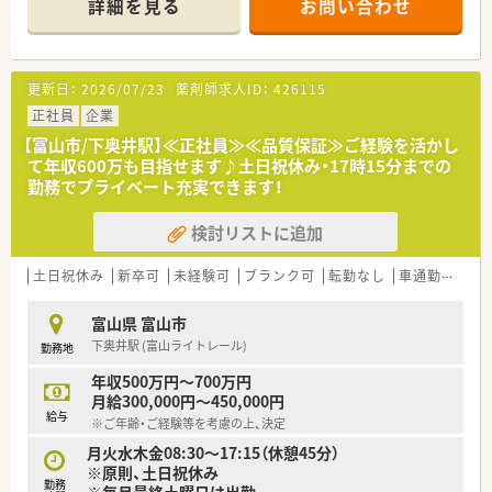
詳細を見る
お問い合わせ
・検査・投薬スケジュールの調整
・治験で得られるデータ管理 など
＼こんな企業です／
更新日：
2026/07/23
薬剤師求人ID：
426115
■医療機関における臨床試験支援サービスを行っている会社で
す。
正社員
企業
■日本の治験業界をリードし業界トップクラスの治験支援実績
【富山市/下奥井駅】≪正社員≫≪品質保証≫ご経験を活かし
とノウハウを誇っています。
て年収600万も目指せます♪土日祝休み・17時15分までの
■日本の新薬開発の約80%に関わり、医薬品の非臨床研究から
勤務でプライベート充実できます！
製造・販売まで一気通貫の事業展開をしている企業です。
■人材育成にも力を入れており、様々な研修制度を整えており業
検討リストに追加
界内でも随一です。
■原則土日祝休み、17：30までの勤務となりますので、ワークラ
イフバランスもしっかり整います◎
土日祝休み
新卒可
未経験可
ブランク可
転勤なし
車通勤可
高給
■裁量労働制を採用しており、柔軟にご勤務頂ける環境です。
■月に数回オフィスへ出社いただきますが基本的には担当エリ
富山県 富山市
アの病院・クリニックへの直行直帰となります。
下奥井駅 (富山ライトレール)
勤務地
■将来的な転勤の可能性はありますが、定期的にあるものではな
く適性や希望に応じての配置となります。
年収500万円～700万円
月給300,000円～450,000円
＼こんな方におすすめ／
給与
※ご年齢・ご経験等を考慮の上、決定
■治験業界にご興味がある方
■CRC（治験コーディネーター）ご経験のある方
月火水木金08:30～17:15（休憩45分）
■コミュニケーションが得意な方
※原則、土日祝休み
勤務
■まわりから「気が利く」「気配り上手だ」とよく言われる方
※毎月最終土曜日は出勤