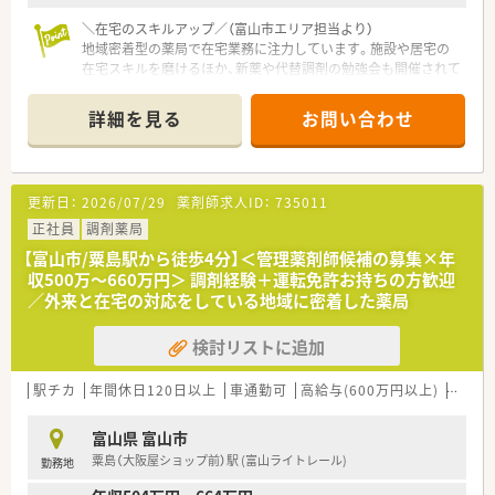
＼在宅のスキルアップ／（富山市エリア担当より）
地域密着型の薬局で在宅業務に注力しています。施設や居宅の
在宅スキルを磨けるほか、新薬や代替調剤の勉強会も開催されて
おり着実なキャリアアップが可能です。
＊------------------------------------------＊
詳細を見る
お問い合わせ
【店舗情報と応需状況について】
■最寄り駅である水橋駅からは車で6分ほどの距離に位置してお
り、マイカー通勤が可能で毎日の通勤も快適におこなえます。
更新日：
2026/07/29
薬剤師求人ID：
735011
■近隣の診療所から内科や整形外科をはじめ総合科目の処方箋
を1日平均60枚ほど応需しており幅広い経験を積むことができ
正社員
調剤薬局
ます。
【富山市/粟島駅から徒歩4分】＜管理薬剤師候補の募集×年
■薬剤師は常勤2名と非常勤2名が在籍し常時3名から4名体制で
収500万～660万円＞ 調剤経験＋運転免許お持ちの方歓迎
業務にあたっており、事務員も2名配置されサポート体制は万全
／外来と在宅の対応をしている地域に密着した薬局
です。
検討リストに追加
【法人特徴について】
■富山県内において地域密着型の調剤薬局を4店舗展開してお
り、地域の皆様の健康を支える身近な存在として信頼を集めてい
駅チカ
年間休日120日以上
車通勤可
高給与(600万円以上)
管理薬
ます。
■外来調剤のみならず施設や居宅の在宅業務にも積極的に注力
富山県 富山市
しており、これからの地域医療を担う重要な役割を果たしており
粟島（大阪屋ショップ前）駅 (富山ライトレール)
勤務地
ます。
■従業員が長く安心して働ける環境づくりを推進しており、手厚