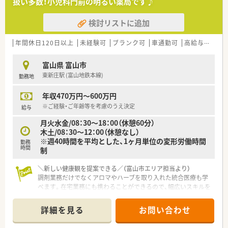
扱い多数！小児科門前の明るい薬局です♪
【法人特徴について】
検討リストに追加
■1955年創業という長い歴史を持ち、県内に複数店舗を展開す
る地域密着型の安定した老舗企業です。
■「新しい健康観の提供」を理念に掲げ、近代医療と代替医療を
年間休日120日以上
未経験可
ブランク可
車通勤可
高給与(600万円以上)
融合させた統合医療を推進しています。
■アロマやハーブの取り扱いを積極的に行い、化粧品製造業資格
富山県 富山市
も取得してオリジナル商品も展開中です。
東新庄駅 (富山地鉄本線)
勤務地
【こんな方にオススメ】
年収470万円～600万円
■年間休日120日以上で18時までの勤務を希望し、ワークライフ
バランスを重視して働きたい方に最適です。
※ご経験・ご年齢等を考慮のうえ決定
給与
■整形外科の処方箋対応から在宅業務、アロマや漢方まで、幅広
月火水金/08：30～18：00（休憩60分）
い知識をどん欲に吸収したい方にぴったりです。
木土/08：30～12：00（休憩なし）
■未経験やブランクがある状態からでも、しっかりとした教育体
※週40時間を平均とした、1ヶ月単位の変形労働時間
勤務
制のもとで安心してリスタートを切りたい方です。
時間
制
＼新しい健康観を提案できる／（富山市エリア担当より）
調剤業務だけでなくアロマやハーブを取り入れた統合医療も学
べます。在宅業務にも携わることができるので、幅広いスキルを
身につけたい方にぴったりです。
＊------------------------------------------＊
詳細を見る
お問い合わせ
【店舗情報と応需状況について】