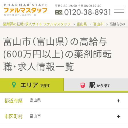
平日9：30-19：00 土日10：00-19：00
薬剤師の転職・求人サイト ファルマスタッフ
富山県
富山市
高給与(60
富山市（富山県）の高給与
(600万円以上)
の薬剤師転
職・求人情報一覧
エリア
駅
で探す
から探す
都道府県
富山県
市区町村
富山市