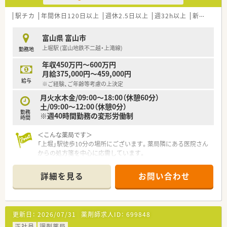
駅チカ
年間休日120日以上
週休2.5日以上
週32h以上
新卒可
未
富山県 富山市
上堀駅 (富山地鉄不二越・上滝線)
勤務地
年収450万円～600万円
月給375,000円～459,000円
給与
※ご経験、ご年齢等考慮の上決定
月火水木金/09:00～18:00（休憩60分）
土/09:00～12:00（休憩0分）
勤務
※週40時間勤務の変形労働制
時間
＜こんな薬局です＞
「上堀」駅徒歩10分の場所にございます。薬局隣にある医院さん
からの処方箋を中心に応需しています。
＜業務内容＞
詳細を見る
お問い合わせ
外来は門前からの整形外科の処方がメインです。1日30～40枚
程度の処方箋を応需しております。平日は18時までの開局でプ
ライベートを充実させたい方にオススメです。
更新日：
2026/07/31
薬剤師求人ID：
699848
≪ こんな会社です ≫
2003年11月に設立。富山県を中心に13店舗展開しており、現在
正社員
調剤薬局