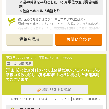
※週40時間を平均とした、1ヶ月単位の変形労働時間
制
※他店へのヘルプ業務あり
統合医療の知識が身につく（富山市エリア担当より）
調剤や在宅業務に加え、アロマやハーブ、漢方といった幅広い知
識を学べる環境です。新しい健康観を提供する薬局で、薬剤師と
してのキャリアを一段階引き上げませんか。
＊------------------------------------------＊
詳細を見る
お問い合わせ
【店舗情報と応需状況について】
■大泉駅から徒歩6分という好立地にあり、毎日の通勤もスムー
ズに行える便利な環境が整っている店舗です。
更新日：
2026/07/29
薬剤師求人ID：
436009
■主に内科や循環器科の処方箋を1日20枚から30枚程度応需し
ており、落ち着いて業務に取り組める環境です。
正社員
調剤薬局
■居宅や施設への在宅業務にも積極的に取り組んでおり、地域医
【富山市】＜整形外科メイン/未経験歓迎＞アロマ・ハーブの
療を支える重要な役割を担っている店舗です。
取扱い多数◎嬉しい賞与年3回♪地域に根ざした調剤薬局
でございます
【法人特徴について】
■1955年の創業以来、地域に根ざした薬局として長年にわたり
検討リストに追加
地域の皆様の健康をサポートしている法人です。
■近代医療と代替医療を組み合わせた統合医療を提案し、新しい
健康観の提供を経営理念に掲げている企業です。
年間休日120日以上
未経験可
ブランク可
転勤なし
車通勤可
高給
■化粧品製造業資格を取得し、オリジナル商品の展開やアロマ・
ハーブの取り扱いなど独自性を持つ薬局です。