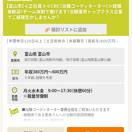
だきます。
【富山市】≪正社員≫≪CRC（治験コーディネーター）≫経験
者歓迎！チーム体制で働けます！治験業界トップクラス企業
＼オススメポイント／
でご経験生かしませんか？
■チームワーク抜群！
通常は1人で業務にあたることが多いですが、困ったときや先輩
検討リストに追加
や上司がサポートしてくれるため、安心して進められます。ま
た、家族の急な体調不良や突発休の場合にも周囲が代理対応をし
てくれる風土です！
年間休日120日以上
土日祝休み
未経験可
高給与(600万円以上)
積
■研修制度充実！
入社時には、東京で約2週間に渡り新入社員研修があり、しっか
富山県 富山市
りと教えていただけます。
県庁前駅 (富山地鉄市内線)／県庁前駅 (富山地鉄富山都心線)
勤務地
年収380万円～600万円
※年齢、経験を考慮
給与
月火水木金 9:00～17:30（休憩60分）
※裁量労働制
勤務
時間
■治験コーディネーター業務全般をご担当いただきます
・被験者である患者さんへの治験内容説明補助
・患者さんのケア・相談対応
・治験担当医師の補助
・院内スタッフとの調整