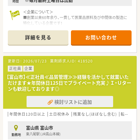
時間
＜企業について＞
■創業以来60年余り、一貫して医薬品原料及び中間体の製造に
特化している企業です！
■東証プライム上場製薬メーカーの100％子会社で安心・安定し
て勤務していただけます。自社で営業を抱えていないこともあ
詳細を見る
お問い合わせ
り、業績は数年右肩上がりの会社です。
■現場の薬剤師様には、子育てと両立されている女性薬剤師様も
活躍されております！会社の平均年齢は34歳と若く、活気あふれ
る社風です。
更新日：
2026/07/23
薬剤師求人ID：
418520
＜お仕事内容＞
正社員
企業
医薬品の原料調達から製造、出荷に至るまでの品質保証業務をご
【富山市】≪正社員≪品質管理≫≫経験を活かして就業いた
担当いただきます。当局、取引先の監査対応や原料メーカーの実
だけます★年間休日125日でプライベート充実♪Ｉ・Ｕター
地調査など多岐にわたってご担当いただきます。
ンも歓迎しております◎
経験者様歓迎いたします！お気軽にお問い合わせください
検討リストに追加
＜オススメポイント＞
■原則土日祝休み、年間休日は118日ございますので、プライベ
ート重視の方にもオススメです◎
年間休日120日以上
土日祝休み
残業なし(ほぼなし含む)
転勤なし
■年間賞与4.9ヶ月＋業績賞与と好条件！ご経験を鑑み高年収
600万円も目指していただけます。
富山県 富山市
■130名規模の会社ですが、平均年齢は34歳と若く、活気あふれ
東八尾駅 (JR高山本線)
勤務地
る職場です！頑張りをしっかり評価していただける環境です◎