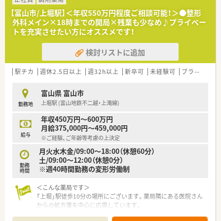
では石川県にも1店舗展開しております。全店舗、門前クリニッ
【富山市/上堀駅】＜年収550万円程度ご相談可能！＞●整形
クのドクターは社長の前職で繋がりがあった方々のため関係性
外科メイン×18時までの開局×残業も少なめ♪プライベー
も良好です。また、最近は会社として在宅業務も積極的に行って
トを充実させたい方にオススメです！
おります。
検討リストに追加
≪ 研修制度 ≫
新入社員教育研修、社外講師を招いた研修も行っております。薬
局内勉強会も行っていますので働きながら更なるキャリアアッ
駅チカ
週休2.5日以上
週32h以上
新卒可
未経験可
ブランク可
プも目指せる環境が整っています。
富山県 富山市
≪ 福利厚生について ≫
上堀駅 (富山地鉄不二越・上滝線)
勤務地
■定期健康診断(年1回）※費用は全額負担
■ インフルエンザの予防接種（全額負担）
年収450万円～600万円
■ 白衣クリーニング全額負担
月給375,000円～459,000円
■レクレーション（忘年会、社員による交流会など）
給与
※ご経験、ご年齢等考慮の上決定
月火水木金/09:00～18:00（休憩60分）
土/09:00～12:00（休憩0分）
勤務
※週40時間勤務の変形労働制
時間
＜こんな薬局です＞
「上堀」駅徒歩10分の場所にございます。薬局隣にある医院さん
からの処方箋を中心に応需しています。