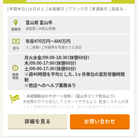
■新しい健康観の提供を理念に掲げており、近代医療と代替医療
を組み合わせた統合医療を提案しております。
年間休日120日以上
未経験可
ブランク可
車通勤可
高給与(600万円以上)
■ハーバルセラピストとして活躍されている方がおり、オリジナ
ル化粧品の展開など本格的な取り組みをされています。
富山県 富山市
速星駅 (JR高山本線)
勤務地
【職場環境と雰囲気】
■薬剤師同士のコミュニケーションを非常に大切にしており、何
年収470万円～600万円
でも気軽に相談しやすい風通しの良い職場環境です。
■社員の皆様の人間関係が非常に良好で、温かい雰囲気の中で和
※ご経験・ご年齢等を考慮のうえ決定
給与
気あいあいとお仕事ができる働きやすい環境です。
月火水金/09:00-18:30（休憩60分）
■勉強会や講習会が定期的に開催されており、スタッフ全員が
木/09:00-17:00（休憩60分）
日々知識のアップデートに努めている前向きな職場です。
土/09:00-17:30（休憩60分）
※週40時間を平均とした、1ヶ月単位の変形労働時間
勤務
時間
制
※他店へのヘルプ業務あり
＼未経験歓迎のサポート体制／（富山市エリア担当より）
未経験の方でも安心してスタートできるよう、監査システムの導
入など業務環境が整っています。秋の欠員補充ですが、ベテラン
層のフォロー体制も万全ですよ。
＊------------------------------------------＊
詳細を見る
お問い合わせ
【店舗情報と応需状況について】
■内科や皮膚科をはじめ、泌尿器科などの処方箋を1日約80から