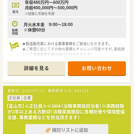
年収480万円～600万円
月給400,000円～500,000円
給与
※経験と年齢を考慮
月火水木金 9:00～18:00
※休憩60分
勤務
時間
★製造販売業における薬事業務をご担当いただきます。
★ご希望に応じてその他の業務もチャレンジ可能ですが、最低限
として薬事業務を担当頂ければ大丈夫です！
＼こんな企業です／
詳細を見る
お問い合わせ
■半世紀の歴史ある法人になります。
■医薬品や医薬部外品等の製造販売業を担っています。
■歴史がありながらもベンチャー精神のある安定した企業で
す。
更新日：
2026/07/23
薬剤師求人ID：
485328
■スキルに合わせて業務内容や年収も検討いただけるので風通
しの良さが抜群の環境です！
正社員
企業
【富山市】≪正社員≫≪SMA（治験事務局担当者）≫実務経験
が2年以上ある方歓迎！治験実施施設に各種折衝や環境整備
支援、事務業務などを担当頂きます！
検討リストに追加