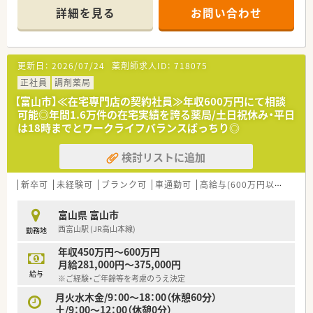
店舗を決定いたします。
詳細を見る
お問い合わせ
≪ こんな会社です ≫
■1997年設立、富山県富山市に本社を置き、富山県10店舗、石川
県で3店舗展開している地場の調剤薬局チェーンです。
更新日：
2026/07/24
薬剤師求人ID：
718075
■代表は70代の男性の方です。
非薬剤師ではありますが、監査などがあれば現場の負担軽減のた
正社員
調剤薬局
め、ご自身で直接現場へ伺い一緒に指導へ立ち会われるなど、少
【富山市】≪在宅専門店の契約社員≫年収600万円にて相談
しでも薬剤師の皆さんの負担を減らそうと動かれる方です。
可能◎年間1.6万件の在宅実績を誇る薬局/土日祝休み・平日
診療報酬改定や制度改定などあれば、代表ご自身が従業員のみな
は18時までとワークライフバランスばっちり◎
さんへ説明をされております。
■従業員42名（薬剤師27名、事務員15名）が在籍（平成28年7月時
検討リストに追加
点）、20代～60代まで幅広い年齢層の薬剤師さんが活躍されてお
ります。
■医薬分業が患者様にとってプラスとなるよう、薬剤師による処
新卒可
未経験可
ブランク可
車通勤可
高給与(600万円以上)
寮・
方監査に注意を注ぎ、処方箋を発行する医師と調剤を担う薬剤師
との密なる関係のもと、医師と薬剤師との話し合いの時間を設け
富山県 富山市
ております。
西富山駅 (JR高山本線)
勤務地
≪ 休日・福利厚生について ≫
年収450万円～600万円
■完全週休2日制。
月給281,000円～375,000円
■退職金制度完備。
給与
※ご経験・ご年齢等を考慮のうえ決定
≪ 研修制度について ≫
月火水木金/9：00～18：00（休憩60分）
■eラーニングや認定薬剤師更新については全額会社負担です。
土/9：00～12：00（休憩0分）