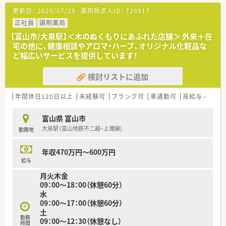
90枚ほど応需している地域密着型の薬局です。
更新日：
2026/07/29
薬剤師求人ID：
726917
■近隣のクリニックを中心に広域の医療機関からも処方箋を受
け付けており、幅広い症例に触れることができます。
正社員
調剤薬局
■広々とした店内には中庭があり、待合室ではハーブティーを提
【富山市/大泉駅】＜木のぬくもりにあふれた店舗＞ 外来＋在
供するなど心身ともに安らぐ環境を作っています。
宅の他に、健康相談やアロマ・ハーブ、オリジナル化粧品な
ど幅広いサービスを提供しています！
【法人特徴について】
■1955年に創業した歴史ある企業で、県内を中心に複数の店舗
検討リストに追加
を展開しながら地域医療に深く貢献しています。
■近代医療と代替医療を組み合わせた統合医療を提案しており、
アロマやハーブの取り扱いにも積極的に取り組んでいます。
年間休日120日以上
未経験可
ブランク可
車通勤可
高給与(600万円以上)
■全店舗で監査システムやドライブスルーでのお薬受け取りを
実現し、患者様とスタッフの双方に配慮した運営体制です。
富山県 富山市
大泉駅 (富山地鉄不二越・上滝線)
勤務地
【こんな方が活躍中】
■ワークライフバランスを大切にしながら、仕事と家庭を両立さ
せていきいきと働く若手ママさん薬剤師が多く活躍していま
年収470万円～600万円
す。
給与
■調剤だけでなく在宅業務やOTC販売など、多岐にわたる業務に
月火木金
積極的に挑戦してスキルアップを目指すスタッフが活躍中で
09：00～18：00（休憩60分）
す。
水
■アロマやハーブの知識を活かしながら、近代医療と代替医療を
09：00～17：00（休憩60分）
組み合わせた統合医療の提供にやりがいを感じる方が活躍して
土
います。
勤務
09：00～12：30（休憩なし）
時間