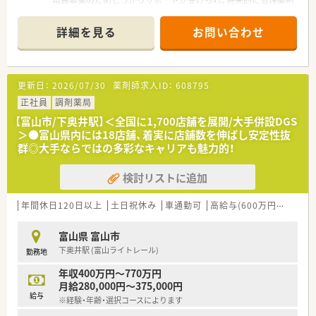
増員募集のためしっかりサポートが受けられ、将来的に管理薬剤
師などへのキャリアアップも目指せます。
＊------------------------------------------＊
詳細を見る
お問い合わせ
【店舗情報と応需状況について】
■富山市に位置しており最寄り駅から車で10分ほどで通勤でき
るため、近隣にお住まいの方にとって通いやすい立地です。
更新日：
2026/07/30
薬剤師求人ID：
608795
■隣接するクリニックから内科や外科や整形外科などの処方箋
を応需し、専門的な知識をしっかり身につけられる環境です。
正社員
調剤薬局
■外来での調剤業務に加えて居宅や施設への在宅業務にも幅広
【富山市/下奥井駅】＜全国に1,700店舗を展開/大手併設DGS
く対応しており、地域医療に深く貢献できるやりがいがありま
＞●富山県内には18店舗、着実に店舗数を伸ばし安定性抜
す。
群◎大手ならではの多彩なキャリアも魅力的！
【法人特徴について】
検討リストに追加
■周辺地域に複数の店舗を展開して成長を続けており、健康に関
するあらゆる相談ができる地域密着型の店舗展開を行っていま
す。
年間休日120日以上
土日祝休み
車通勤可
高給与(600万円以上)
認
■各店舗で電子薬歴の機材を統一することで業務負担を軽減し
ており、ヘルプ時などにもスムーズな連携ができる体制です。
富山県 富山市
■この街で最も魅力的な薬局を創ることを理念として掲げ、マン
下奥井駅 (富山ライトレール)
勤務地
ツーマンを中心にきめ細やかな指導やサポートを行っていま
す。
年収400万円～770万円
月給280,000円～375,000円
【職場環境と雰囲気】
給与
※経験・年齢・選択コースによります
■複数名の薬剤師が在籍しているため相談しやすい雰囲気があ