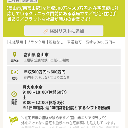
正社員
調剤薬局
【富山市/南富山駅】≪年収500万～600万円≫ 在宅医療に対
応しているクリニック門前にある薬局です／社宅・住宅手
当あり／フラットな社風が魅力の企業です！
検討リストに追加
未経験可
ブランク可
転勤なし
車通勤可
高給与(600万円以上)
住
富山県 富山市
上堀駅 (富山地鉄不二越・上滝線)
勤務地
年収500万円～600万円
※経験・スキルなどにより異なる
給与
月火水木金
9：00～18：00（休憩60分）
土
勤務
9：00～12：00（休憩0分）
時間
※1日8時間、週40時間を限度とするシフト制勤務
＼在宅医療の経験が積めます／（富山市エリア担当より）
外来だけでなく居宅や施設への在宅業務にも注力しています。