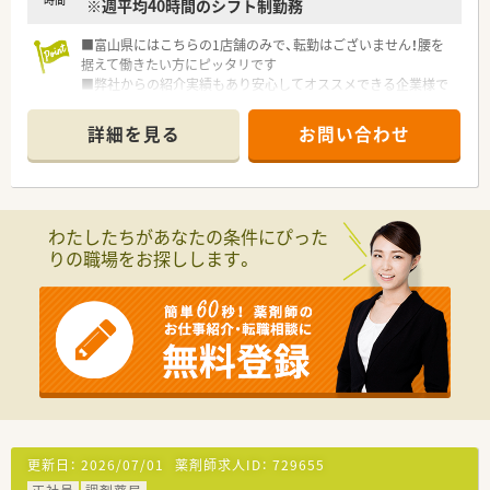
※週平均40時間のシフト制勤務
■富山県にはこちらの1店舗のみで、転勤はございません！腰を
据えて働きたい方にピッタリです
■弊社からの紹介実績もあり安心してオススメできる企業様で
す
■ご経験・ご年齢等を考慮の上、勤務薬剤師様でも＜年収600万
詳細を見る
お問い合わせ
円＞でお迎えいたします！
■各店舗、機器類は積極的に導入しており効率良く調剤業務に取
り掛かれる環境です。
わたしたちがあなたの条件にぴった
りの職場をお探しします。
更新日：
2026/07/01
薬剤師求人ID：
729655