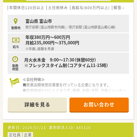
年間休日120日以上
土日祝休み
高給与(600万円以上)
積雪なし
大
富山県 富山市
県庁前駅 (富山地鉄市内線)／県庁前駅 (富山地鉄富山都心線)
勤務地
年収380万円～600万円
月給235,000円～375,000円
給与
※年齢、経験を考慮
月火水木金 9:00～17:30（休憩60分）
※フレックスタイム制（コアタイム11-15時）
勤務
時間
≪会社特徴≫
■医薬品開発受託事業を行っている企業になります。
■医療領域だけにとどまらず、健康、未病・予防、予後といった一
貫した生活スタイルから派生する各ステージにおいて、当社が培
ってきた知識・ノウハウを活用し、生を受けたその人がその人ら
詳細を見る
お問い合わせ
しい一生を全うする一助となるよう、『ヒトの一生』への寄与を
目指しています。
≪業務内容≫
更新日：
2026/07/23
薬剤師求人ID：
485316
■SMAは治験実施施設(病院・クリニック等)となる医療機関に対
して実施のための各種折衝や環境整備支援、事務業務を担当いた
正社員
企業