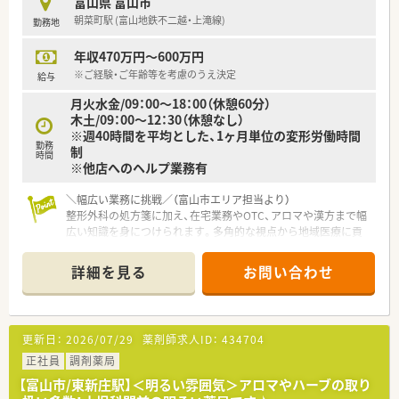
富山県 富山市
朝菜町駅 (富山地鉄不二越・上滝線)
勤務地
【職場環境と雰囲気】
■待合室にはハーブティーが用意されており、患者様だけでなく
年収470万円～600万円
働くスタッフもほっと一息つける温かい雰囲気です。
■若手のママさん薬剤師にも優しい環境が整っており、同じよう
※ご経験・ご年齢等を考慮のうえ決定
給与
な境遇の方も多いため相談しやすい職場です。
月火水金/09：00～18：00（休憩60分）
■スタッフ間のコミュニケーションを非常に大切にしており、何
木土/09：00～12：30（休憩なし）
でも気軽に話し合える風通しの良さが魅力です。
※週40時間を平均とした、1ヶ月単位の変形労働時間
勤務
制
時間
※他店へのヘルプ業務有
＼幅広い業務に挑戦／（富山市エリア担当より）
整形外科の処方箋に加え、在宅業務やOTC、アロマや漢方まで幅
広い知識を身につけられます。多角的な視点から地域医療に貢
献したい方に最適な職場です。
＊------------------------------------------＊
詳細を見る
お問い合わせ
【店舗情報と応需状況について】
■富山地鉄不二越・上滝線の朝菜町駅から徒歩12分ほどの立地
にある地域密着型の調剤薬局です。
更新日：
2026/07/29
薬剤師求人ID：
434704
■整形外科をメインに応需しており、1日あたり約70枚の処方箋
を常勤2名、非常勤2名で対応しています。
正社員
調剤薬局
■月火水金は18時まで、木曜は16時30分まで、土曜は12時まで
【富山市/東新庄駅】＜明るい雰囲気＞アロマやハーブの取り
の開局でメリハリをつけて働けます。