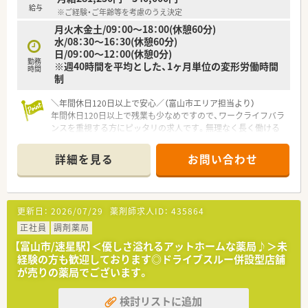
能であるため、それぞれのライフスタイルに合わせられます。
給与
※ご経験・ご年齢等を考慮のうえ決定
■従業員同士のコミュニケーションが活発であり、お互いに助け
月火木金土/09：00～18：00(休憩60分)
合いながら和やかな雰囲気の中で日々の業務に取り組みます。
水/08：30～16：30(休憩60分)
日/09：00～12：00(休憩0分)
勤務
※週40時間を平均とした、1ヶ月単位の変形労働時間
時間
制
＼年間休日120日以上で安心／（富山市エリア担当より）
年間休日120日以上で残業も少なめですので、ワークライフバラ
ンスを重視する方にピッタリの求人です。無理なく長く働ける
環境が整っております。
＊------------------------------------------＊
詳細を見る
お問い合わせ
【店舗情報と応需状況について】
■千里駅から徒歩15分の場所に位置しており、マイカー通勤も
可能で毎日の通勤に大変便利な立地環境です。
更新日：
2026/07/29
薬剤師求人ID：
435864
■主に内科の処方箋を1日あたり40枚から50枚ほど応需してお
り、一人ひとりの患者様と向き合える環境です。
正社員
調剤薬局
■待合室にはハーブティーをご用意しており、患者様がほっと一
【富山市/速星駅】＜優しさ溢れるアットホームな薬局♪＞未
息つけるような心温まる薬局づくりをされています。
経験の方も歓迎しております◎ドライブスルー併設型店舗
が売りの薬局でございます。
【法人特徴について】
■創業から70年を超える老舗の企業であり、富山県内で6店舗を
検討リストに追加
展開する地域密着型の安定した調剤薬局です。