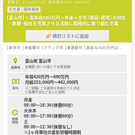
更新日：
2026/07/29
薬剤師求人ID：
644545
度と落ち着いたペースで業務を行えます。
■薬剤師は常時4名体制で運用しており、事務スタッフも在籍し
正社員
調剤薬局
ているため安心して働ける環境です。
【富山市】＜高年収690万円＞外来＋在宅（施設・居宅）の対応
／医療・福祉を充実させる活動に積極的に取り組む企業
【募集背景と求める人物像について】
■地域医療の需要拡大と体制強化に伴い、新しく正社員として活
検討リストに追加
躍していただける薬剤師を募集しています。
■患者様に思いやりの心を持って誠実に向き合える姿勢と、チー
ムワークを大切にする方を歓迎いたします。
新卒可
未経験可
ブランク可
車通勤可
高給与(600万円以上)
住宅
■経験者はもちろんのこと、未経験やブランクのある方でも前向
きに学ぼうとする意欲がある方を求めています。
富山県 富山市
水橋駅 (あいの風とやま鉄道線)
勤務地
【法人特徴について】
■北陸エリアを中心に24店舗の調剤薬局を展開しており、地域
年収420万円～690万円
に根ざした医療サービスを提供しています。
月給253,000円～442,000円
■会社全体で在宅業務に非常に注力しており、個人宅訪問や終末
給与
※ご経験・ご年齢等を考慮のうえ決定
期ケアなど高度な在宅医療も実施しています。
※各種手当など含んだ金額
■社員教育と能力向上に力を注いでおり、認定薬剤師の資格取得
月金
支援や学会参加費用の補助を行っています。
09：00～18：30（休憩60分）
火水木
09：00～17：00（休憩60分）
勤務
土
時間
09：00～12：30（休憩なし）
※1ヶ月単位の変形労働時間制