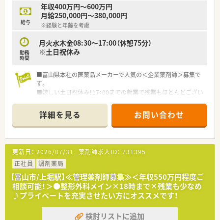
年収400万円～600万円
月給250,000円～380,000円
給与
※経験と年齢を考慮
月火水木金08:30～17:00（休憩75分）
※土日祝休み
勤務
時間
■富山県本社の医薬品メーカーで人気の＜企業薬剤師＞募集で
す。
■嬉しい土日祝休み！17：00までの就業で残業もほとんどござい
ません。プライベートと仕事をしっかり分けることができ、メリ
ハリを付けた生活が可能です！
詳細を見る
お問い合わせ
■異業種の方々も若手が多い、和気あいあいとした会社体制がご
ざいます。
■離職率が非常に低い企業様で、一度お勤めされると長期にわた
り就業されることが多く、安心して勤められる企業様です。
更新日：
2026/07/31
薬剤師求人ID：
731395
＼こんな方を求めています／
正社員
調剤薬局
■品質保証業務のご経験をお持ちの方
【富山市/上堀駅】≪管理薬剤師募集≫＜年収550万円程度ご
相談可能！＞●整形外科メイン×18時まで×残業も少なめ
♪プライベートを充実させたい方にオススメです！
検討リストに追加