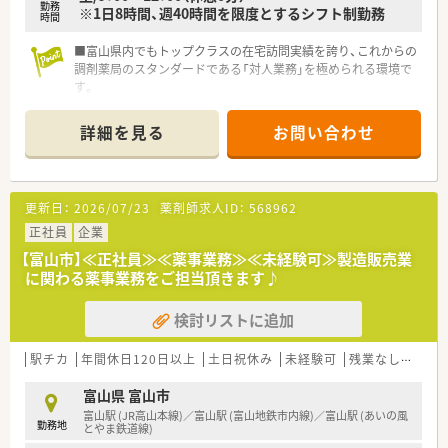
勤務
薬に対する情報はDI室から各店へ共有され、日々の処方を通して
※1日8時間、週40時間を限度とするシフト制勤務
時間
勉強会を行う等、薬剤師全員が今よりもスキルアップするための
環境が整っております。
■富山県内でもトップクラスの在宅訪問実績を誇り、これからの
調剤薬局のスタンダードである「対人業務」を極められる環境で
す。
■終末期医療（ターミナルケア）や麻薬管理など、高度な専門知識
が必要とされる領域に積極的です
詳細を見る
お問い合わせ
■「ただ薬を渡すだけではない」薬剤師の専門性を社会に還元す
ることを企業理念として掲げています
■ 代表が薬剤師のキャリア支援に詳しいため、一人ひとりのラ
イフステージに合わせた働き方への理解がある土壌です
更新日：
2026/07/23
薬剤師求人ID：
568962
正社員
企業
【富山市】≪正社員≫≪薬事業務≫≪未経験可≫製造販売業
に関わる薬事業務をご担当頂きます♪
検討リストに追加
駅チカ
年間休日120日以上
土日祝休み
未経験可
残業なし(ほぼなし含む)
富山県 富山市
富山駅 (JR高山本線)／富山駅 (富山地鉄市内線)／富山駅 (あいの風
勤務地
とやま鉄道線)