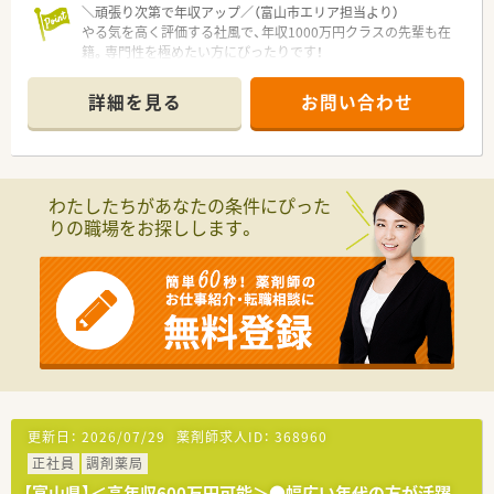
化に合わせて長く安定して働き続けることができるのが魅力で
＼頑張り次第で年収アップ／（富山市エリア担当より）
す。
やる気を高く評価する社風で、年収1000万円クラスの先輩も在
籍。専門性を極めたい方にぴったりです！
＊------------------------------------------＊
【店舗情報と応需状況について】
詳細を見る
お問い合わせ
■最寄りの開発駅から徒歩2分の場所に位置しており、通勤の負
担が少なく毎日のアクセスも非常に便利です。
■主に外科や整形外科の処方箋を1日あたり約60枚応需してお
り、専門的な知識を深めながら業務に取り組めます。
■薬剤師3名と事務員2名の体制で協力して日々の業務を行って
わたしたちがあなたの条件にぴった
おり、和気あいあいとした温かい雰囲気の店舗です。
りの職場をお探しします。
【法人特徴について】
■富山県や石川県を中心に約10店舗の調剤薬局をドミナント展
開し、地域に根ざした医療サービスを提供しています。
■社員思いの社長のもとで働きやすい環境づくりが進められて
おり、長期間にわたって就業されている方が多いです。
■これからの業界の局面を乗り越えるため、周囲の方々と協力し
あい地域連携薬局の認定取得を会社で目指しています。
【こんな取り組みをしています】
■遠方から通勤される方には社用ETCカードの支給を行い、交通
更新日：
2026/07/29
薬剤師求人ID：
368960
費の負担を軽減するための手厚い補助を行っています。
正社員
調剤薬局
■通勤にかかるガソリン代についても社用ガソリンカードを利
用できる制度があり、車通勤の方を強力にサポートします。
【富山県】＜高年収600万円可能＞●幅広い年代の方が活躍