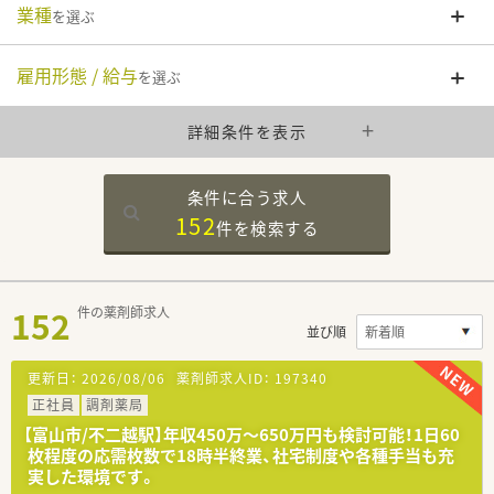
業種
を選ぶ
雇用形態 / 給与
を選ぶ
詳細条件を表示
条件に合う求人
152
件を
検索する
152
件の薬剤師求人
並び順
更新日：
2026/08/06
薬剤師求人ID：
197340
正社員
調剤薬局
【富山市/不二越駅】年収450万〜650万円も検討可能！1日60
枚程度の応需枚数で18時半終業、社宅制度や各種手当も充
実した環境です。