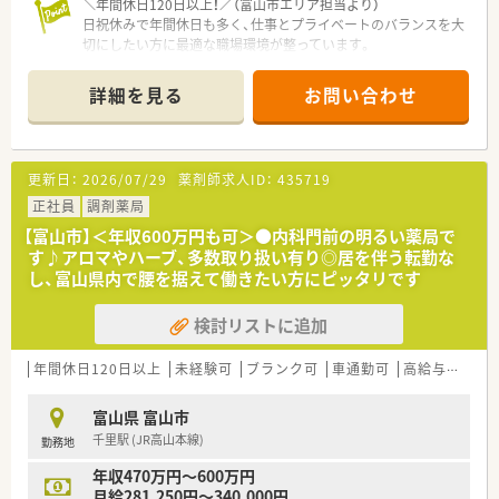
＼年間休日120日以上！／（富山市エリア担当より）
日祝休みで年間休日も多く、仕事とプライベートのバランスを大
切にしたい方に最適な職場環境が整っています。
＊------------------------------------------＊
詳細を見る
お問い合わせ
【店舗情報と応需状況について】
■最寄り駅の東新庄駅から徒歩5分と非常にアクセスが良く、車
での通勤も可能なため毎日の移動がスムーズです。
■近隣クリニックからの内科処方箋を1日あたり50枚から60枚
更新日：
2026/07/29
薬剤師求人ID：
435719
程度応需し、居宅患者様への在宅業務も行います。
■常勤薬剤師2名と非常勤薬剤師3名が在籍しており、常時2名か
正社員
調剤薬局
ら3名体制で協力し合いながら業務を進めています。
【富山市】＜年収600万円も可＞●内科門前の明るい薬局で
す♪アロマやハーブ、多数取り扱い有り◎居を伴う転勤な
【法人特徴について】
し、富山県内で腰を据えて働きたい方にピッタリです
■富山県内を中心として計5店舗の調剤薬局を展開しており、地
域に深く根差した温かい薬局作りを目指しています。
検討リストに追加
■パートタイムで働くスタッフにも賞与を支給するなど、雇用形
態に関わらず従業員を大切にする企業風土があります。
■近隣にあるクリニックの処方をメインに応需し、地域住民の皆
年間休日120日以上
未経験可
ブランク可
車通勤可
高給与(600万円以上)
様の健康を第一に考えた丁寧なサービスを提供します。
富山県 富山市
【職場環境と雰囲気】
千里駅 (JR高山本線)
勤務地
■常時複数名の薬剤師が勤務する体制を整えているため、業務の
相談や意見交換がしやすい風通しの良い職場環境です。
年収470万円～600万円
■駅から近く通勤に便利な立地でありながら、マイカー通勤も可
月給281,250円～340,000円