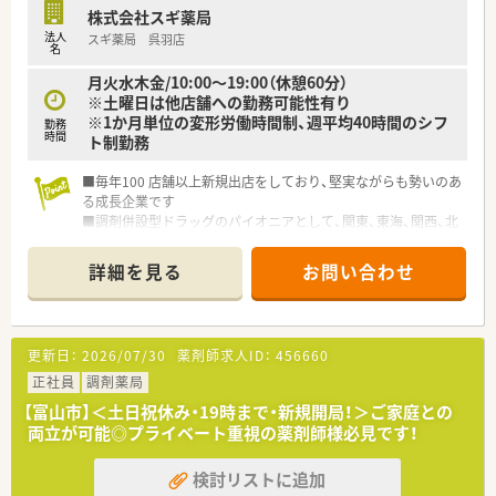
り、協力し合いながら業務を進めることができる温かい職場で
株式会社スギ薬局
す。
法人
スギ薬局 呉羽店
■全店で機材が統一されているため操作に迷うことが少なく、ヘ
名
ルプのスタッフが来た際にも連携が取りやすい環境です。
月火水木金/10:00～19:00（休憩60分）
■患者様とのコミュニケーションを大切にしており、アットホー
※土曜日は他店舗への勤務可能性有り
ムな雰囲気の中で地域の方々と深い信頼関係を築けます。
※1か月単位の変形労働時間制、週平均40時間のシフ
勤務
時間
ト制勤務
■毎年100 店舗以上新規出店をしており、堅実ながらも勢いのあ
る成長企業です
■調剤併設型ドラッグのパイオニアとして、関東、東海、関西、北
陸・信州を中心に約1,700店舗以上を展開しています
■研修制度は様々なプランがあり、集合研修だけでなく任意で受
詳細を見る
お問い合わせ
講可能な研修も幅広く用意されています
■店舗で活躍する従業員、社外で活躍する従業員、将来経営幹部
となる従業員など、薬剤師として様々な活躍ができるフィールド
を用意されています
更新日：
2026/07/30
薬剤師求人ID：
456660
■総合薬剤師・調剤薬剤師（土日休み・19時までの勤務）どちらか
の働き方を選択できます
正社員
調剤薬局
■調剤併設型だけでなく「医療モール・クリニック併設店舗」「敷
【富山市】＜土日祝休み・19時まで・新規開局！＞ご家庭との
地内薬局」「訪問調剤特化型店舗」など様々な店舗を運営してい
両立が可能◎プライベート重視の薬剤師様必見です！
ます
■在宅医療にも積極的取り組んでおり「訪問調剤特化型店舗」を
検討リストに追加
50店舗以上、無菌調剤室は業界最多の51店舗設置しています