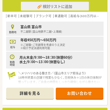
検討リストに追加
新卒可
未経験可
ブランク可
車通勤可
高給与(600万円以上)
寮・
富山県 富山市
不二越駅 (富山地鉄不二越・上滝線)
勤務地
年収450万円～650万円
※ご経験・ご年齢等を考慮のうえ決定
給与
※紹介予定派遣利用可能
月火木金/9：00～18：30（休憩60分）
水土/9：00～13：00（休憩なし）
勤務
時間
＼メリハリのある働き方／（富山市エリア担当より）
18時半終業の店舗で残業も少なく、日祝休み＋1日の休日体制が
整っています。ご自身の時間をしっかり確保しながら働きたい
正社員希望の方にぴったりです。
＊------------------------------------------＊
詳細を見る
お問い合わせ
【店舗情報と応需状況について】
■不二越駅から車で6分の立地にあり、近隣のクリニックからの
処方をメインに受け付けています。
■主な応需科目は内科で、1日あたりの処方箋枚数は平均60枚程