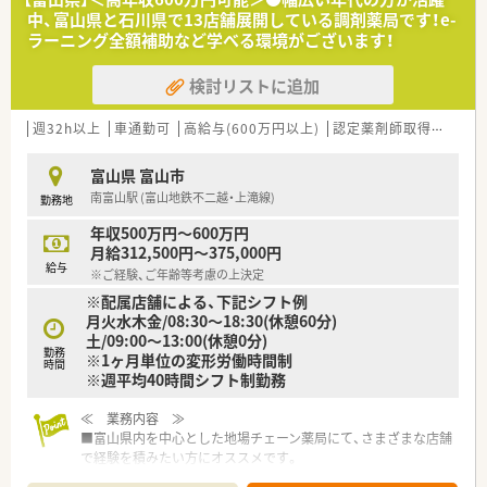
■お薬の購入に関しても福利厚生費として会社からの返金対応
中、富山県と石川県で13店舗展開している調剤薬局です！e-
を行うなど、社員の健康管理を支える取り組みがあります。
ラーニング全額補助など学べる環境がございます！
【こんな方が活躍中】
検討リストに追加
■お薬のことは薬剤師が責任を持って行うべきだという、強い使
命感を持ったプロフェッショナルな方が活躍しています。
週32h以上
車通勤可
高給与(600万円以上)
認定薬剤師取得支援あり
■未経験や経験の浅い状態から入社し、会社の教育サポートを活
用しながら着実にスキルアップを果たした方が多いです。
■仕事に対して高いモチベーションを持ち、会社の成長とともに
富山県 富山市
自らの年収やキャリアを向上させている方が活躍中です。
南富山駅 (富山地鉄不二越・上滝線)
勤務地
年収500万円～600万円
月給312,500円～375,000円
給与
※ご経験、ご年齢等考慮の上決定
※配属店舗による、下記シフト例
月火水木金/08:30～18:30(休憩60分)
土/09:00～13:00(休憩0分)
勤務
※1ヶ月単位の変形労働時間制
時間
※週平均40時間シフト制勤務
≪ 業務内容 ≫
■富山県内を中心とした地場チェーン薬局にて、さまざまな店舗
で経験を積みたい方にオススメです。
■富山県内の店舗にて、ご希望をお伺いしながら相談のうえ配属