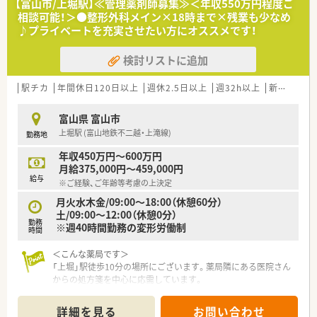
す。
【富山市/上堀駅】≪管理薬剤師募集≫＜年収550万円程度ご
■育児や介護などご家庭の事情を抱える方々も、16時までの時
相談可能！＞●整形外科メイン×18時まで×残業も少なめ
短勤務制度などを有効に活用しながら生き生きと働いていま
♪プライベートを充実させたい方にオススメです！
す。
■患者様とのコミュニケーションを大切にし、対人業務にやりが
検討リストに追加
いを見出す薬剤師たちがチーム医療の中心となって活躍中で
す。
駅チカ
年間休日120日以上
週休2.5日以上
週32h以上
新卒可
未
【やりがい/おすすめポイント】
■年間1.6万件という圧倒的な在宅訪問実績の中で、ターミナル
富山県 富山市
ケアなど高度な医療に貢献できることが大きなやりがいです。
上堀駅 (富山地鉄不二越・上滝線)
勤務地
■入社当初からの時短勤務が可能であるなど、一人ひとりの働き
方に寄り添う柔軟な体制が整っている点が非常におすすめで
年収450万円～600万円
す。
月給375,000円～459,000円
給与
■チーム医療の一員として医師や看護師から頼りにされる場面
※ご経験、ご年齢等考慮の上決定
も多く、薬剤師としての確かな成長と存在意義を実感できます。
月火水木金/09:00～18:00（休憩60分）
土/09:00～12:00（休憩0分）
勤務
※週40時間勤務の変形労働制
時間
＜こんな薬局です＞
「上堀」駅徒歩10分の場所にございます。薬局隣にある医院さん
からの処方箋を中心に応需しています。
＜業務内容＞
詳細を見る
お問い合わせ