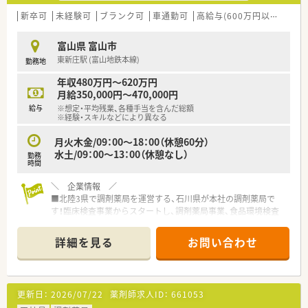
法人部門）認定」等を取得し一人ひとりが働きやすい環境が整備
されています
新卒可
未経験可
ブランク可
車通勤可
高給与(600万円以上)
住宅
■充実した研修制度、人事制度、評価制度、キャリア支援制度等
があるのも特徴です
富山県 富山市
東新庄駅 (富山地鉄本線)
勤務地
年収480万円～620万円
月給350,000円～470,000円
給与
※想定・平均残業、各種手当を含んだ総額
※経験・スキルなどにより異なる
月火木金/09：00～18：00（休憩60分）
水土/09：00～13：00（休憩なし）
勤務
時間
＼ 企業情報 ／
■北陸3県で調剤薬局を運営する、石川県が本社の調剤薬局で
す！臨床検査事業からスタートし、調剤薬局事業、食品環境検査
事業を立ち上げ、地域の健康をサポートしています。
■臨床検査事業でドクターとのつながりも広く強く、出店する薬
詳細を見る
お問い合わせ
局は門前との関係が抜群です！
■毎年2-3店舗のペースで出店があり、伸び盛りの会社です◎
■教育制度も非常に充実しており、管理薬剤師育成研修や在宅医
療研修など、都度学ぶ機会が設けられております。
更新日：
2026/07/22
薬剤師求人ID：
661053