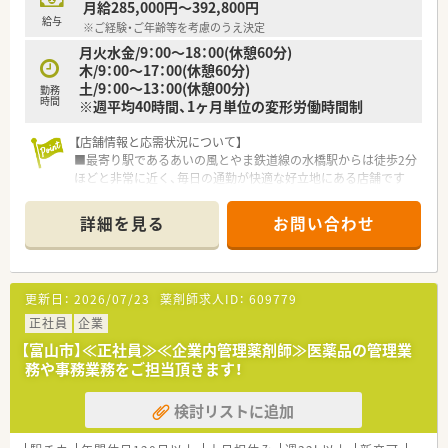
月給285,000円～392,800円
きやすい職場づくりを推進しているため定着率が高い企業です
給与
※ご経験・ご年齢等を考慮のうえ決定
月火水金/9：00～18：00(休憩60分)
【求人情報について】
木/9：00～17：00(休憩60分)
■年収は400万円から550万円の範囲で検討可能であり、これま
土/9：00～13：00(休憩00分)
での経験や年齢などを十分に考慮した上で決定されます
勤務
時間
※週平均40時間、1ヶ月単位の変形労働時間制
■年間休日は120日以上確保されており、仕事とプライベートの
メリハリをつけて無理なく働き続けられる環境があります
■産休や育休の取得実績が豊富であり、復帰後の時短勤務制度も
【店舗情報と応需状況について】
整っているため、ライフステージが変わっても安心して働けます
■最寄り駅であるあいの風とやま鉄道線の水橋駅からは徒歩2分
ほどと非常に近く、毎日の通勤が快適な好立地にある店舗です
■処方箋は近隣の医療機関から脳外科や整形外科をメインに応
需しており、1日あたり約50枚程度を対応している環境です
詳細を見る
お問い合わせ
■薬剤師は常時2名体制で事務スタッフも2名在籍しており、全
員で協力しながら業務を進めることができる安心の体制です
【勤務実態について】
更新日：
2026/07/23
薬剤師求人ID：
609779
■月の平均残業時間は8時間程度と非常に少なく抑えられてお
り、仕事終わりのプライベートな時間も大切にできる環境です
正社員
企業
■年間休日は120日以上確保されており、しっかりとした休息を
【富山市】≪正社員≫≪企業内管理薬剤師≫医薬品の管理業
取ることができるため、ワークライフバランスが良好です
務や事務業務をご担当頂きます！
■近隣店舗にはラウンダー薬剤師が配置されているため、急な体
調不良や用事の際にも休みを取りやすいサポート体制がありま
検討リストに追加
す