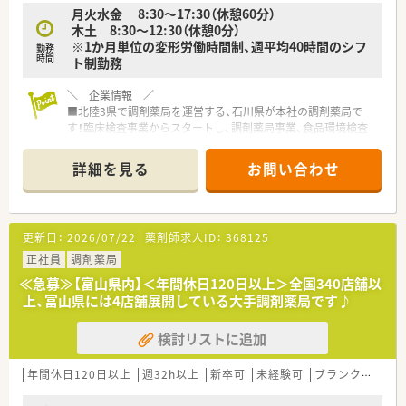
月火水金 8:30～17:30（休憩60分）
木土 8:30～12:30（休憩0分）
※1か月単位の変形労働時間制、週平均40時間のシフ
勤務
時間
ト制勤務
＼ 企業情報 ／
■北陸3県で調剤薬局を運営する、石川県が本社の調剤薬局で
す！臨床検査事業からスタートし、調剤薬局事業、食品環境検査
事業を立ち上げ、地域の健康をサポートしています。
■臨床検査事業でドクターとのつながりも広く強く、出店する薬
詳細を見る
お問い合わせ
局は門前との関係が抜群です！
■毎年2-3店舗のペースで出店があり、伸び盛りの会社です◎
■教育制度も非常に充実しており、管理薬剤師育成研修や在宅医
療研修など、都度学ぶ機会が設けられております。
更新日：
2026/07/22
薬剤師求人ID：
368125
＼ 店舗情報 ／
正社員
調剤薬局
■富山地方鉄道「東新庄駅」より徒歩8分に位置しています！公共
≪急募≫【富山県内】＜年間休日120日以上＞全国340店舗以
交通機関機関でもお通いいただけますが、もちろんお車での通勤
上、富山県には4店舗展開している大手調剤薬局です♪
も可能です！
■近隣のクリニックから内科・消化器科をメインに応需しており
検討リストに追加
ます。
■18時までの開局で、残業も月10時間内と少なめのため、お仕事
終わりのプライベートも充実させることができます
年間休日120日以上
週32h以上
新卒可
未経験可
ブランク可
車
■お休みに関しては、基本的には半休×2日＋日曜日です！平日
のお休みに行政手続きができ便利です♪