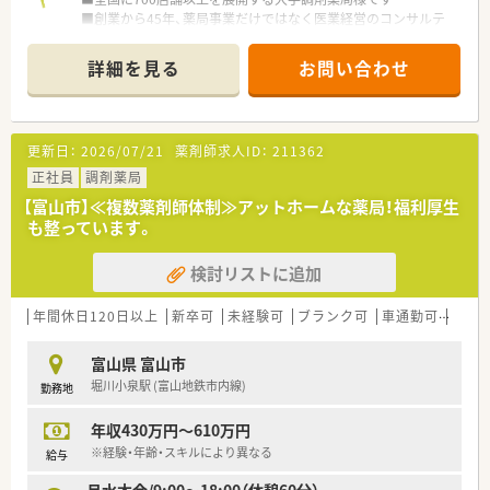
■創業から45年、薬局事業だけではなく医業経営のコンサルテ
ィングや医療モールの開発・運営もしており安定性抜群
詳細を見る
お問い合わせ
＜働き方について＞
■自宅から通勤するコース、希望のエリアで勤務するコース、全
国転勤コースが選べます
■1か月単位の変形労働時間制、週平均40時間のシフト制勤務
更新日：
2026/07/21
薬剤師求人ID：
211362
■月平均の残業時間は10～15時間程度 ※残業代は1分単位で
支給
正社員
調剤薬局
■4週8休＋祝日のお休みで夏季・年末年始休暇等もあり年間休
【富山市】≪複数薬剤師体制≫アットホームな薬局！福利厚生
日は124日！
も整っています。
※そのほか、産休育休、介護休暇、配偶者出産休暇、メモリアル
休暇など休暇制度も充実◎
検討リストに追加
※男性の育休取得実績もございます
＜福利厚生制度＞
年間休日120日以上
新卒可
未経験可
ブランク可
車通勤可
高給与
■自宅からの通勤コースでも条件に当てはまれば住宅手当の支
給がございます！
富山県 富山市
■各種保険完備、OTC割引制度、退職金制度、財形貯蓄制度、福利
堀川小泉駅 (富山地鉄市内線)
勤務地
厚生制度など沢山の福利厚生制度があります
年収430万円～610万円
＜教育研修制度＞未経験・ブランクのある方にも安心！
※経験・年齢・スキルにより異なる
給与
■社内学術大会や病院研修、社外認定制度をはじめとした生涯研