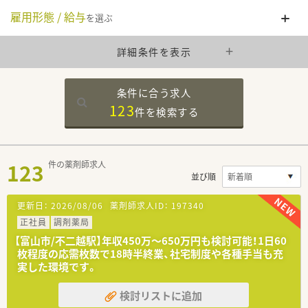
雇用形態 / 給与
を選ぶ
詳細条件を表示
条件に合う求人
123
件を
検索する
123
件の薬剤師求人
並び順
更新日：
2026/08/06
薬剤師求人ID：
197340
正社員
調剤薬局
【富山市/不二越駅】年収450万〜650万円も検討可能！1日60
枚程度の応需枚数で18時半終業、社宅制度や各種手当も充
実した環境です。
検討リストに追加