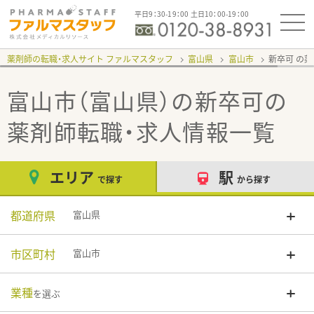
平日9：30-19：00 土日10：00-19：00
薬剤師の転職・求人サイト ファルマスタッフ
富山県
富山市
新卒可
富山市（富山県）の新卒可
の
薬剤師転職・求人情報一覧
エリア
駅
で探す
から探す
都道府県
富山県
市区町村
富山市
業種
を選ぶ