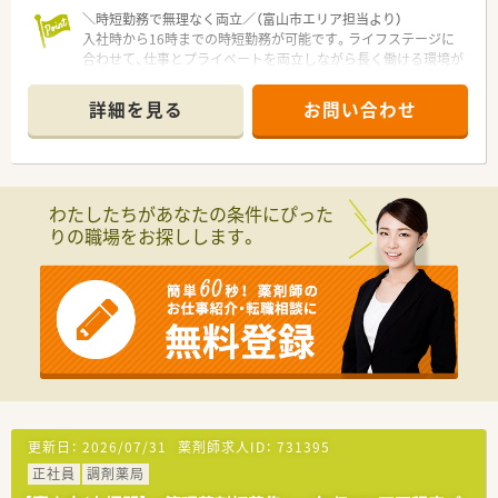
＼時短勤務で無理なく両立／（富山市エリア担当より）
入社時から16時までの時短勤務が可能です。ライフステージに
合わせて、仕事とプライベートを両立しながら長く働ける環境が
整っています。
＊------------------------------------------＊
詳細を見る
お問い合わせ
【店舗情報と応需状況について】
■西富山駅から車で4分ほどの場所に位置しており、車通勤が可
能で毎日の通勤もスムーズに行える立地環境です
■内科を中心とした処方箋を1日45～50枚、月間1200枚ほど応
需しており、在宅業務をメインに行う店舗です
わたしたちがあなたの条件にぴった
■薬剤師は常時5名、事務スタッフは常時2～3名体制で業務にあ
りの職場をお探しします。
たっており、協力し合いながら働ける職場です
【法人特徴について】
■薬剤師の専門性をただ薬を渡すだけではなく社会に還元して
いくことを、大切な企業理念として掲げて活動しています
■富山県内でもトップクラスとなる年間1.6万件を超える在宅実
績を有し、地域医療に深く貢献している企業です
■代表自身が薬剤師のキャリア支援に大変詳しく、職員一人ひと
りのライフステージへの深い理解がある温かい土壌です
【こんな方が活躍中】
更新日：
2026/07/31
薬剤師求人ID：
731395
■調剤未経験からスタートした方でも、周りの手厚いサポートを
正社員
調剤薬局
受けながら在宅医療のエキスパートとして現場で活躍していま