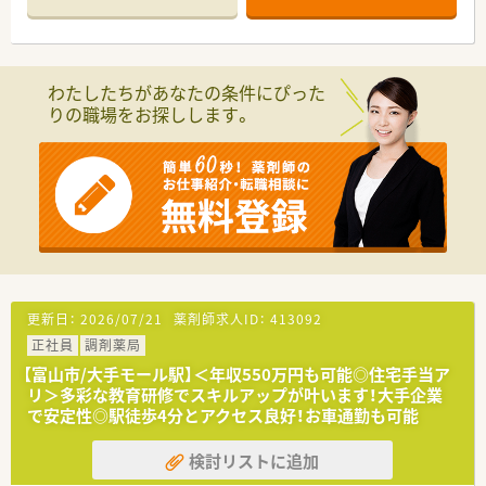
■近隣クリニックから内科の処方箋をメインに応需しています！
枚数は45枚/日程度で、患者様に寄り添った対応ができる環境を
整えられています◎
わたしたちがあなたの条件にぴった
＼ 子育て支援が充実 ／
りの職場をお探しします。
子育て支援企業として「くるみんマーク」を取得しており、小学
校1年の修了まで時短勤務が可能、育児休業特別有給休暇なども
設けています◎男性の育児休暇実績も多数あり！会社全体で子育
て支援のサポートも充実しております
＼ 幅広いキャリアパスが魅力です ／
がんや糖尿病など疾患別の専門性を高めた専門薬剤師(社内認定
制度)としてのキャリア、薬局運営や薬局経営といったマネージ
ャーとしてのキャリアなど、ご自身の志向に合わせたキャリアが
描けます！
薬剤師として人事、教育、経営コンサル等に携わっている方もい
更新日：
2026/07/21
薬剤師求人ID：
413092
らっしゃりと、たくさんの選択肢があることが魅力です◎
正社員
調剤薬局
＼ 休暇制度も充実 ／
【富山市/大手モール駅】＜年収550万円も可能◎住宅手当ア
年間休日は124日！有給休暇は入社後すぐ付与されます◎
リ＞多彩な教育研修でスキルアップが叶います！大手企業
連続休暇制度、メモリアル休暇、サポート休暇、ボランティア休
で安定性◎駅徒歩4分とアクセス良好！お車通勤も可能
暇などがあり、ワークライフバランスを推奨されています！
検討リストに追加