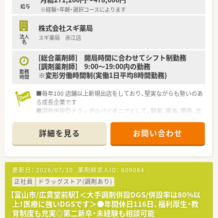
■ 白衣クリーニング全額負担
給与
※経験・年齢・選択コースによります
■レクレーション（忘年会、社員による交流会など）
株式会社スギ薬局
法人
スギ薬局 赤江店
名
[総合薬剤師] 開局時間に合わせてシフト制勤務
[調剤薬剤師] 9:00～19:00内の勤務
勤務
※変形労働時間制(実働1日平均8時間勤務)
時間
■毎年100 店舗以上新規出店をしており、堅実ながらも勢いのあ
る成長企業です
■調剤併設型ドラッグのパイオニアとして、関東、東海、関西、北
陸・信州を中心に約1,700店舗以上を展開しています
■研修制度は様々なプランがあり、集合研修だけでなく任意で受
詳細を見る
お問い合わせ
講可能な研修も幅広く用意されています
■店舗で活躍する従業員、社外で活躍する従業員、将来経営幹部
となる従業員など、薬剤師として様々な活躍ができるフィールド
を用意されています
更新日：
2026/07/30
薬剤師求人ID：
609084
■総合薬剤師・調剤薬剤師（土日休み・19時までの勤務）どちらか
の働き方を選択できます
正社員
ドラッグストア(調剤あり)
■調剤併設型だけでなく「医療モール・クリニック併設店舗」「敷
【富山市/広貫堂前駅】＜大手調剤併設DGS/併設率は80%以
地内薬局」「訪問調剤特化型店舗」など様々な店舗を運営してい
上！医療に強いDGSです＞●年間休日116日、福利厚生・教
ます
育制度も充実◎第二新卒・未経験も相談可能
■在宅医療にも積極的取り組んでおり「訪問調剤特化型店舗」を