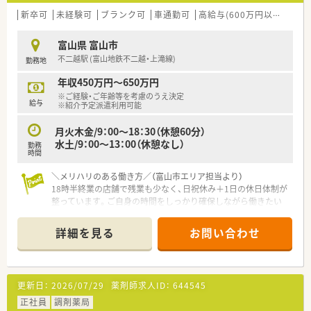
新卒可
未経験可
ブランク可
車通勤可
高給与(600万円以上)
寮・
富山県 富山市
不二越駅 (富山地鉄不二越・上滝線)
勤務地
年収450万円～650万円
※ご経験・ご年齢等を考慮のうえ決定
給与
※紹介予定派遣利用可能
月火木金/9：00～18：30（休憩60分）
水土/9：00～13：00（休憩なし）
勤務
時間
＼メリハリのある働き方／（富山市エリア担当より）
18時半終業の店舗で残業も少なく、日祝休み＋1日の休日体制が
整っています。ご自身の時間をしっかり確保しながら働きたい
正社員希望の方にぴったりです。
＊------------------------------------------＊
詳細を見る
お問い合わせ
【店舗情報と応需状況について】
■不二越駅から車で6分の立地にあり、近隣のクリニックからの
処方をメインに受け付けています。
■主な応需科目は内科で、1日あたりの処方箋枚数は平均60枚程
更新日：
2026/07/29
薬剤師求人ID：
644545
度と落ち着いたペースで業務を行えます。
■薬剤師は常時4名体制で運用しており、事務スタッフも在籍し
正社員
調剤薬局