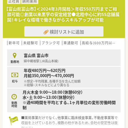
＼ 店舗情報 ／
正社員
調剤薬局
■富山地方鉄道「東新庄駅」より徒歩8分に位置しています！公共
【富山県富山市】＜2024年3月開局＞年収550万円までご相
交通機関機関でもお通いいただけますが、もちろんお車での通勤
談可能◎創業以来黒字の安定経営●北陸中心に約55店舗展
も可能です！
開！キレイな環境で働きながらスキルアップが可能
■近隣のクリニックから内科・消化器科をメインに応需しており
ます。
検討リストに追加
■18時までの開局で、残業も月10時間内と少なめのため、お仕事
終わりのプライベートも充実させることができます
■お休みに関しては、基本的には半休×2日＋日曜日です！平日
新卒可
未経験可
ブランク可
車通勤可
高給与(600万円以上)
教
のお休みに行政手続きができ便利です♪
富山県 富山市
＼ オススメポイント ／
婦中鵜坂駅 (JR高山本線)
勤務地
■経験は不問です！未経験・ブランクがある方も歓迎しておりま
す◎研修制度や店舗内ＯＪＴも整っておりますので、安心してご
年収480万円～620万円
就業いただけます♪
月給350,000円～470,000円
■研修制度が充実しています！在宅医療研修や新薬の説明や疾病
給与
※想定・平均残業、各種手当を含んだ総額
ごとの勉強会を行う店舗勉強会など、スキルアップが可能です◎
※経験・スキルなどにより異なる
■研修手当支給制度、認定薬剤師申請の助成なども行っており、
月火木金 9:00〜18:00（休憩60分）
無理なく学べる環境がございます
水・土 9:00〜13:00（休憩0分）
※週40時間を平均とする、1ヶ月単位の変形労働時間
勤務
時間
制
■薬局事業だけでなく、他事業に臨床検査事業、不動産事業等で
収益を上げているおり、複数の柱があるため、会社の安定性は抜
群です！