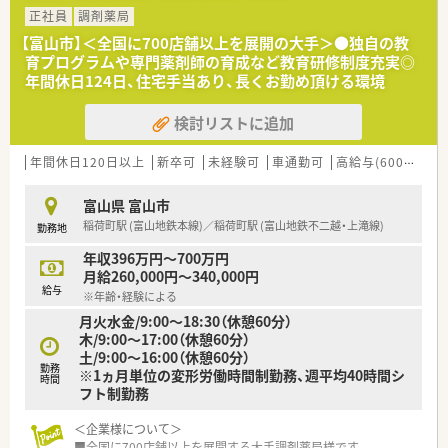
だけます
正社員
調剤薬局
■内科の処方箋をメインに応需しています。枚数は約40～50枚/
【富山市】＜全国に700店舗以上を展開の大手＞●独自の教
日で、患者様とのコミュニケーションの時間を確保しています。
育プログラムや専門薬剤師の育成など教育研修制度充実◎
■18時までの開局ですので、プライベート充実できる環境がご
年間休日124日、住宅手当あり、長くお勤め頂ける環境
ざいます
検討リストに追加
＼ おすすめポイント ／
■最新機器の積極的な導入、店舗間での情報・ノウハウの共有に
より業務効率化を図ることで、患者様とのコミュニケーションの
年間休日120日以上
新卒可
未経験可
車通勤可
高給与(600万円以上)
時間を確保しています。
■在宅医療にも注力しており、無菌調剤室やクリーンベンチを設
富山県 富山市
置した店舗も展開しています。また、在宅医療研修も実施するこ
稲荷町駅 (富山地鉄本線)／稲荷町駅 (富山地鉄不二越・上滝線)
勤務地
とで知識や技能の向上を図っています
■専門薬剤師として「専門性」を追求していくキャリア、薬局長
年収396万円～700万円
やブロック長といった「マネジメント力」を高めていくキャリア
月給260,000円～340,000円
がございます。
給与
※年齢・経験による
月火水金/9:00～18:30（休憩60分）
木/9:00～17:00（休憩60分）
土/9:00～16:00（休憩60分）
勤務
※1ヵ月単位の変形労働時間制勤務、週平均40時間シ
時間
フト制勤務
＜企業様について＞
■全国に700店舗以上を展開する大手調剤薬局様です