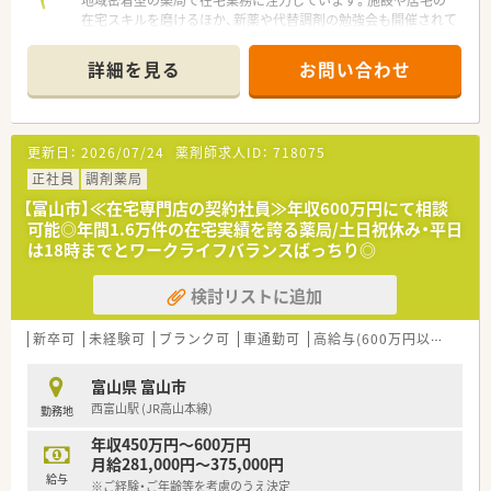
地域密着型の薬局で在宅業務に注力しています。施設や居宅の
在宅スキルを磨けるほか、新薬や代替調剤の勉強会も開催されて
おり着実なキャリアアップが可能です。
＊------------------------------------------＊
詳細を見る
お問い合わせ
【店舗情報と応需状況について】
■最寄り駅である水橋駅からは車で6分ほどの距離に位置してお
り、マイカー通勤が可能で毎日の通勤も快適におこなえます。
更新日：
2026/07/24
薬剤師求人ID：
718075
■近隣の診療所から内科や整形外科をはじめ総合科目の処方箋
を1日平均60枚ほど応需しており幅広い経験を積むことができ
正社員
調剤薬局
ます。
【富山市】≪在宅専門店の契約社員≫年収600万円にて相談
■薬剤師は常勤2名と非常勤2名が在籍し常時3名から4名体制で
可能◎年間1.6万件の在宅実績を誇る薬局/土日祝休み・平日
業務にあたっており、事務員も2名配置されサポート体制は万全
は18時までとワークライフバランスばっちり◎
です。
検討リストに追加
【法人特徴について】
■富山県内において地域密着型の調剤薬局を4店舗展開してお
り、地域の皆様の健康を支える身近な存在として信頼を集めてい
新卒可
未経験可
ブランク可
車通勤可
高給与(600万円以上)
寮・
ます。
■外来調剤のみならず施設や居宅の在宅業務にも積極的に注力
富山県 富山市
しており、これからの地域医療を担う重要な役割を果たしており
西富山駅 (JR高山本線)
勤務地
ます。
■従業員が長く安心して働ける環境づくりを推進しており、手厚
年収450万円～600万円
い福利厚生や独自の教育制度を設けるなど人財育成にも熱心で
月給281,000円～375,000円
す。
給与
※ご経験・ご年齢等を考慮のうえ決定