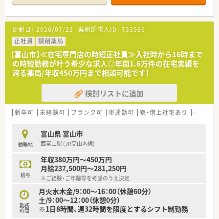
■現場の薬剤師様には、子育てと両立されている女性薬剤師様も
活躍されております！会社の平均年齢は34歳と若く、活気あふれ
る社風です。
更新日：
2026/07/23
薬剤師求人ID：
733586
＜お仕事内容＞
正社員
調剤薬局
医薬品の原料調達から製造、出荷に至るまでの品質保証業務をご
【富山市】≪在宅専門店の時短正社員≫入社時から16時まで
担当いただきます。当局、取引先の監査対応や原料メーカーの実
の時短勤務が叶う希少な求人◎年間1.6万件の在宅実績を
地調査など多岐にわたってご担当いただきます。
誇る薬局/年収450万円まで相談可能です！
経験者様歓迎いたします！お気軽にお問い合わせください
検討リストに追加
＜オススメポイント＞
■原則土日祝休み、年間休日は118日ございますので、プライベ
ート重視の方にもオススメです◎
新卒可
未経験可
ブランク可
車通勤可
寮・借上社宅あり
シフト制
■年間賞与4.9ヶ月＋業績賞与と好条件！ご経験を鑑み高年収
600万円も目指していただけます。
富山県 富山市
■130名規模の会社ですが、平均年齢は34歳と若く、活気あふれ
西富山駅 (JR高山本線)
勤務地
る職場です！頑張りをしっかり評価していただける環境です◎
年収380万円～450万円
月給237,500円～281,250円
給与
※ご経験・ご年齢等を考慮のうえ決定
月火水木金/9：00～16：00（休憩60分）
土/9：00～12：00（休憩0分）
勤務
※1日8時間、週32時間を限度とするシフト制勤務
時間