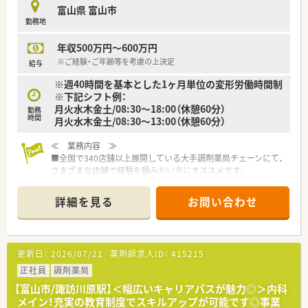
富山県 富山市
勤務地
＼ オススメポイント ／
■経験は不問です！未経験・ブランクがある方も歓迎しておりま
年収500万円～600万円
す◎研修制度や店舗内ＯＪＴも整っておりますので、安心してご
就業いただけます♪
※ご経験・ご年齢等を考慮の上決定
給与
■研修制度が充実しています！在宅医療研修や新薬の説明や疾病
※週40時間を基本とした1ヶ月単位の変形労働時間制
ごとの勉強会を行う店舗勉強会など、スキルアップが可能です◎
※下記シフト例：
■研修手当支給制度、認定薬剤師申請の助成なども行っており、
月火水木金土/08:30～18:00（休憩60分）
勤務
無理なく学べる環境がございます
時間
月火水木金土/08:30～13:00（休憩60分）
≪ 業務内容 ≫
■全国で340店舗以上展開している大手調剤薬局チェーンにて、
さまざまな店舗で経験を積みたい方にオススメです。
■富山県内に4店舗展開をしており、
ご希望をお伺いしながら相談のうえ
詳細を見る
お問い合わせ
配属店舗を決定いたします。
≪ こんな会社です ≫
■全国300店舗以上の調剤薬局を展開・運営している企業です。
更新日：
2026/07/21
薬剤師求人ID：
415215
近年ではグループ企業の統合を実施し、社員数は約1,800名と成
長を続けている企業です。企業規模は大きいものの、エリア特性
正社員
調剤薬局
に合わせた店舗運営や就業条件の調整を実施するなど地域性を
【富山市/諏訪川原駅】＜幅広いキャリアパスが魅力◎＞内科
意識した薬局づくりを実践しています。
メイン！充実の教育制度でスキルアップが可能です◎事業
■グループで多彩な事業を展開。