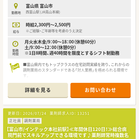
富山県 富山市
西富山駅 (JR高山本線)
勤務地
時給2,300円～2,500円
※ご経験・ご年齢等を考慮のうえ決定
給与
月火水木金/9：00～18：00（休憩60分）
土/9：00～12：00（休憩0分）
勤務
※1日8時間、週40時間を限度とするシフト制勤務
時間
■富山県内でもトップクラスの在宅訪問実績を誇り、これからの
調剤薬局のスタンダードである「対人業務」を極められる環境で
す。
■終末期医療（ターミナルケア）や麻薬管理など、高度な専門知識
が必要とされる領域に積極的です
詳細を見る
お問い合わせ
■「ただ薬を渡すだけではない」薬剤師の専門性を社会に還元す
ることを企業理念として掲げています
■ 代表が薬剤師のキャリア支援に詳しいため、一人ひとりのラ
イフステージに合わせた働き方への理解がある土壌です
更新日：
2026/07/24
薬剤師求人ID：
13251
正社員
調剤薬局
【富山市/インテック本社前駅】≪年間休日120日！≫総合病
院門前でスキルアップできる環境です♪薬剤師常時複数名