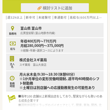
50店舗以上、無菌調剤室は業界最多の51店舗設置しています
検討リストに追加
■「プラチナくるみん認定企業」「健康経営優良法人2023（大規模
法人部門）認定」等を取得し一人ひとりが働きやすい環境が整備
されています
週32h以上
新卒可
未経験可
車通勤可
高給与(600万円以上)
認定
■充実した研修制度、人事制度、評価制度、キャリア支援制度等
があるのも特徴です
富山県 富山市
広貫堂前駅 (富山地鉄市内線)
勤務地
年収400万円～770万円
月給280,000円～375,000円
給与
※経験・年齢・選択コースによります
株式会社スギ薬局
法人
スギ薬局 富山大泉店
名
月火水木金/9:30～18:30（休憩60分）
※1か月単位の変形労働時間制、週平均40時間のシフ
ト制勤務
勤務
時間
※土曜日は別店舗への応援勤務発生の可能性あり
■毎年100 店舗以上新規出店をしており、堅実ながらも勢いのあ
る成長企業です
■調剤併設型ドラッグのパイオニアとして、関東、東海、関西、北
陸・信州を中心に約1,700店舗以上を展開しています