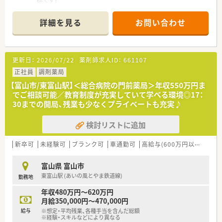
■薬剤師様が働きやすい環境を整えている薬局です！一人あたり
の枚数も落ち着いており、ご自分のペースでゆとりをもってご就
詳細を見る
お問い合わせ
業できる環境です。
■教育体制にも非常に力を入れております！OJT研修をはじめ、
管理薬剤師育成研修・在宅医療研修・接遇向上研修など学べる機
会が多くございます。
更新日：
2026/07/22
薬剤師求人ID：
661107
正社員
調剤薬局
【富山市/東富山駅】＜総合病院の門前薬局＞年収550万円ま
でご相談可能／教育制度が充実していて学べる環境◎17：
30までの開局、残業も少なくプライベートも充実♪
検討リストに追加
新卒可
未経験可
ブランク可
車通勤可
高給与(600万円以上)
住宅
富山県 富山市
東富山駅 (あいの風とやま鉄道線)
勤務地
年収480万円～620万円
月給350,000円～470,000円
給与
※想定・平均残業、各種手当を含んだ総額
※経験・スキルなどにより異なる