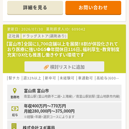
■研修制度は様々なプランがあり、集合研修だけでなく任意で受
詳細を見る
お問い合わせ
講可能な研修も幅広く用意されています
■店舗で活躍する従業員、社外で活躍する従業員、将来経営幹部
となる従業員など、薬剤師として様々な活躍ができるフィールド
を用意されています
更新日：
2026/07/30
薬剤師求人ID：
609042
■総合薬剤師・調剤薬剤師（土日休み・19時までの勤務）どちらか
の働き方を選択できます
正社員
ドラッグストア(調剤あり)
■調剤併設型だけでなく「医療モール・クリニック併設店舗」「敷
【富山市】全国に1,700店舗以上を展開！8割が併設化されて
地内薬局」「訪問調剤特化型店舗」など様々な店舗を運営してい
おり医療に強いDGS●年間休日116日、福利厚生・教育制度
ます
充実！DX化も推進し働きやすい環境です
■在宅医療にも積極的取り組んでおり「訪問調剤特化型店舗」を
50店舗以上、無菌調剤室は業界最多の51店舗設置しています
検討リストに追加
■「プラチナくるみん認定企業」「健康経営優良法人2023（大規模
法人部門）認定」等を取得し一人ひとりが働きやすい環境が整備
されています
駅チカ
週32h以上
新卒可
未経験可
車通勤可
高給与(600万円以上)
■充実した研修制度、人事制度、評価制度、キャリア支援制度等
があるのも特徴です
富山県 富山市
南富山駅 (富山地鉄不二越・上滝線)／南富山駅前駅 (富山地鉄市内線)
勤務地
年収400万円～770万円
月給280,000円～375,000円
給与
※経験・年齢・選択コースによります
株式会社スギ薬局