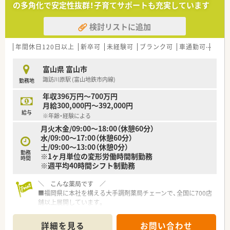
の多角化で安定性抜群！子育てサポートも充実しています
コンビニやスーパーなど異業種との提携による新しい店舗展開
に取り組んでいる会社です。
検討リストに追加
■「メディカルアロマ」や「医療用サプリメント」など積極的に予
防医療を提案している会社です。
■大手ならではの最新設備やマニュアルがある為、安心して勤務
年間休日120日以上
新卒可
未経験可
ブランク可
車通勤可
高給与
をすることが可能です。
■調剤薬局では患者さま一人ひとりとしっかり向き合える「座り
富山県 富山市
カウンター」の導入しています。
諏訪川原駅 (富山地鉄市内線)
勤務地
■20年以上前から業界内で先駆けて在宅医療に取り組み、今で
は全国約8割の店舗で在宅医療を実施しています。
年収396万円～700万円
月給300,000円～392,000円
≪ 休日・福利厚生について ≫
給与
※年齢・経験による
■年間休日【120日以上】です。
月火木金/09:00～18:00（休憩60分）
■統括するエリアマネージャーおよびエリア内での協力体制も
水/09:00～17:00（休憩60分）
整っており、有給休暇の取得や急な休みへの対応も可能な無理の
土/09:00～13:00（休憩0分）
ない勤務形態がとられています。
勤務
※1ヶ月単位の変形労働時間制勤務
育児休暇・産前産後休暇の取得率は【100％】、時短制度の利用な
時間
※週平均40時間シフト制勤務
どが可能なことから同休暇取得後の復帰率は【99％】と、仕事と
家庭の両立に適した環境が整っています。
＼ こんな薬局です ／
≪ 教育制度について ≫
■福岡県に本社を構える大手調剤薬局チェーンで、全国に700店
■新入社員研修、フォローアップ研修、OJT研修、病院研修、店長
舗以上展開しています。
研修、SV（スーパーバイザー）研修、リーダー人材育成研修有
■独自の階層別OJT教育システムを開発し、医療知識だけでなく
コミュニケーション能力や薬事・技能・態度を身につけ、着実なス
詳細を見る
お問い合わせ
キルアップが可能です。