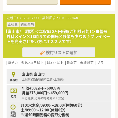
外来は門前からの整形外科の処方がメインです。1日30～40枚
程度の処方箋を応需しております。平日は18時までの開局でプ
ライベートを充実させたい方にオススメです。
更新日：
2026/07/31
薬剤師求人ID：
699848
≪ こんな会社です ≫
2003年11月に設立。富山県を中心に13店舗展開しており、現在
正社員
調剤薬局
では石川県にも1店舗展開しております。全店舗、門前クリニッ
【富山市/上堀駅】＜年収550万円程度ご相談可能！＞●整形
クのドクターは社長の前職で繋がりがあった方々のため関係性
外科メイン×18時までの開局×残業も少なめ♪プライベー
も良好です。また、最近は会社として在宅業務も積極的に行って
トを充実させたい方にオススメです！
おります。
検討リストに追加
≪ 研修制度 ≫
新入社員教育研修、社外講師を招いた研修も行っております。薬
局内勉強会も行っていますので働きながら更なるキャリアアッ
駅チカ
週休2.5日以上
週32h以上
新卒可
未経験可
ブランク可
プも目指せる環境が整っています。
富山県 富山市
≪ 福利厚生について ≫
上堀駅 (富山地鉄不二越・上滝線)
勤務地
■定期健康診断(年1回）※費用は全額負担
■ インフルエンザの予防接種（全額負担）
年収450万円～600万円
■ 白衣クリーニング全額負担
月給375,000円～459,000円
■レクレーション（忘年会、社員による交流会など）
給与
※ご経験、ご年齢等考慮の上決定
月火水木金/09:00～18:00（休憩60分）
土/09:00～12:00（休憩0分）
勤務
※週40時間勤務の変形労働制
時間