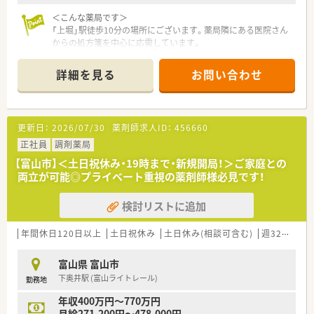
＜こんな薬局です＞
「上堀」駅徒歩10分の場所にございます。薬局隣にある医院さん
からの処方箋を中心に応需しています。
＜業務内容＞
詳細を見る
お問い合わせ
外来は門前からの整形外科の処方がメインです。1日30～40枚
程度の処方箋を応需しております。平日は18時までの開局でプ
ライベートを充実させたい方にオススメです。
更新日：
2026/07/30
薬剤師求人ID：
456660
≪ こんな会社です ≫
2003年11月に設立。富山県を中心に13店舗展開しており、現在
正社員
調剤薬局
では石川県にも1店舗展開しております。全店舗、門前クリニッ
【富山市】＜土日祝休み・19時まで・新規開局！＞ご家庭との
クのドクターは社長の前職で繋がりがあった方々のため関係性
両立が可能◎プライベート重視の薬剤師様必見です！
も良好です。また、最近は会社として在宅業務も積極的に行って
おります。
検討リストに追加
≪ 研修制度 ≫
新入社員教育研修、社外講師を招いた研修も行っております。薬
年間休日120日以上
土日祝休み
土日休み(相談可含む)
週32h以上
局内勉強会も行っていますので働きながら更なるキャリアアッ
プも目指せる環境が整っています。
富山県 富山市
下奥井駅 (富山ライトレール)
勤務地
≪ 福利厚生について ≫
■定期健康診断(年1回）※費用は全額負担
年収400万円～770万円
■ インフルエンザの予防接種（全額負担）
月給271,200円～478,000円