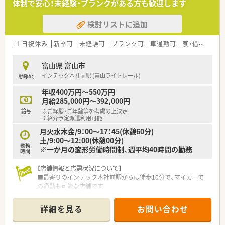
体制で安心！未経験・ブランクがある方も歓迎します
検討リストに追加
土日祝休み
新卒可
未経験可
ブランク可
車通勤可
寮・借上社宅あり
富山県 富山市
インテック本社前駅 (富山ライトレール)
勤務地
年収400万円～550万円
月給285,000円～392,000円
給与
※ご経験・ご年齢等を考慮の上決定
※紹介予定派遣利用可能
月火水木金/9：00～17：45(休憩60分)
土/9:00～12:00(休憩00分)
勤務
※一か月の変形労働時間制、週平均40時間の勤務
時間
【店舗情報と応需状況について】
■最寄りのインテック本社前駅からは徒歩10分で、マイカーで
の通勤も可能な店舗です
■処方箋は内科や外科など多岐にわたる科目を応需し、1日約
180枚に対応しています
詳細を見る
お問い合わせ
■薬剤師は常勤8名、事務員は常勤2名の合計10名体制で日々の
業務に従事しています