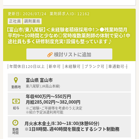
【こんな取り組みをしています】
更新日：
2026/07/24
薬剤師求人ID：
12162
■安全性を高めるため、調剤監査装置や全自動分包機などの最新
機器を積極的に導入しています
正社員
調剤薬局
■地域のかかりつけ薬局として、健康サポート薬局の取得や在宅
【富山市/東八尾駅】＜未経験者積極採用中！＞●残業時間月
業務にも取り組んでいます
平均9～10時間と少なめ◎常時複数薬剤師の体制で安心！中
■女性が働きやすい職場を目指し、子育て支援などの福利厚生の
途社員も多く研修制度充実！設備も整っています♪
充実に力を入れています
検討リストに追加
【こんな方にオススメ】
■プライベートの時間も大切にしたい方には、年間休日が多く残
業が少ない環境が適しています
年間休日120日以上
新卒可
未経験可
ブランク可
車通勤可
認定
■安定した経営基盤のある会社で、安心して長く働き続けたいと
考えている方におすすめです
富山県 富山市
■調剤経験が浅くても、しっかりとした教育制度のもとでスキル
東八尾駅 (JR高山本線)
勤務地
アップしたい方に最適です
年収400万円～550万円
【やりがい/おすすめポイント】
月給285,002円～382,000円
■重症度の高い患者様や多様な疾患に対応することで、医療貢献
給与
※ご経験・ご年齢等を考慮のうえ決定
の実感が得られる点が魅力です
※紹介予定派遣利用可能
■最新の調剤機器が導入されているため、対人業務に集中でき、
薬剤師としての価値を発揮できます
月火水木金土/8：30～18：00(休憩60分)
■大手チェーンにはない柔軟さと、北陸最大級の規模ならではの
※1日8時間、週40時間を限度とするシフト制勤務
勤務
安定感を兼ね備えた職場です
時間