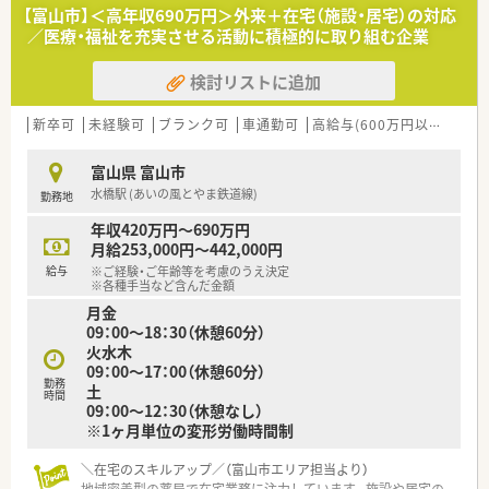
ているため安心して働ける環境です。
【富山市】＜高年収690万円＞外来＋在宅（施設・居宅）の対応
／医療・福祉を充実させる活動に積極的に取り組む企業
【募集背景と求める人物像について】
■地域医療の需要拡大と体制強化に伴い、新しく正社員として活
検討リストに追加
躍していただける薬剤師を募集しています。
■患者様に思いやりの心を持って誠実に向き合える姿勢と、チー
ムワークを大切にする方を歓迎いたします。
新卒可
未経験可
ブランク可
車通勤可
高給与(600万円以上)
住宅
■経験者はもちろんのこと、未経験やブランクのある方でも前向
きに学ぼうとする意欲がある方を求めています。
富山県 富山市
水橋駅 (あいの風とやま鉄道線)
勤務地
【法人特徴について】
■北陸エリアを中心に24店舗の調剤薬局を展開しており、地域
年収420万円～690万円
に根ざした医療サービスを提供しています。
月給253,000円～442,000円
■会社全体で在宅業務に非常に注力しており、個人宅訪問や終末
給与
※ご経験・ご年齢等を考慮のうえ決定
期ケアなど高度な在宅医療も実施しています。
※各種手当など含んだ金額
■社員教育と能力向上に力を注いでおり、認定薬剤師の資格取得
月金
支援や学会参加費用の補助を行っています。
09：00～18：30（休憩60分）
火水木
09：00～17：00（休憩60分）
勤務
土
時間
09：00～12：30（休憩なし）
※1ヶ月単位の変形労働時間制
＼在宅のスキルアップ／（富山市エリア担当より）