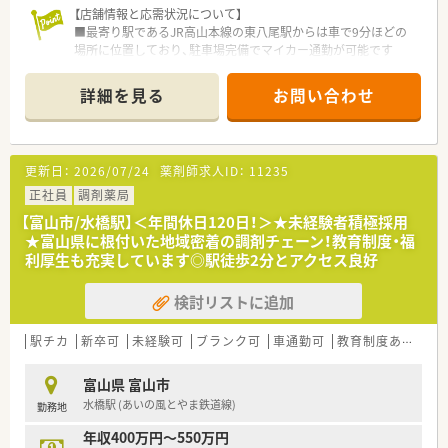
【店舗情報と応需状況について】
■最寄り駅であるJR高山本線の東八尾駅からは車で9分ほどの
場所に位置しており、駐車場完備でマイカー通勤が可能です
■近隣のクリニックから内科や小児科をはじめ多科目の処方箋
を1日約100枚応需しており、幅広い知識が身につきます
詳細を見る
お問い合わせ
■薬剤師は常時5名、事務スタッフは2名在籍しており、1人当た
りの負担が偏らないよう手厚い人員配置がなされています
【募集背景と求める人物像について】
更新日：
2026/07/24
薬剤師求人ID：
11235
■地域医療への貢献度をさらに高めるための増員募集であり、組
織体制を強化することでより手厚い患者様対応を目指していま
正社員
調剤薬局
す
【富山市/水橋駅】＜年間休日120日！＞★未経験者積極採用
■スタッフ間の協調性を大切にし、周囲と円滑にコミュニケーシ
★富山県に根付いた地域密着の調剤チェーン！教育制度・福
ョンを取りながらチームワーク良く働ける方を歓迎しています
利厚生も充実しています◎駅徒歩2分とアクセス良好
■小児科から整形外科まで幅広い処方を扱うため、向上心を持っ
て新しい知識を積極的に吸収しようとする姿勢が求められます
検討リストに追加
【法人特徴について】
■富山県を中心に北陸地方で最大規模の店舗数を展開している
駅チカ
新卒可
未経験可
ブランク可
車通勤可
教育制度あり
シ
調剤薬局グループであり、地域に密着した安定経営を続けていま
す
富山県 富山市
■親会社が臨床検査事業を行っているため経営基盤が非常に強
水橋駅 (あいの風とやま鉄道線)
勤務地
固であり、腰を据えて長く安心して勤務できる環境が整っていま
す
年収400万円～550万円
■女性役員が在籍しており、女性ならではの視点を取り入れた働