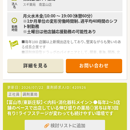
法人
スギ薬局 南富山店
名
月火水木金/10:00 ～ 19:00（休憩60分）
※1か月単位の変形労働時間制、週平均40時間のシフ
ト制勤務
勤務
時間
※土曜日は他店舗応援勤務の可能性あり
■毎年100 店舗以上新規出店をしており、堅実ながらも勢いのあ
る成長企業です
■調剤併設型ドラッグのパイオニアとして、関東、東海、関西、北
陸・信州を中心に約1,700店舗以上を展開しています
■研修制度は様々なプランがあり、集合研修だけでなく任意で受
詳細を見る
お問い合わせ
講可能な研修も幅広く用意されています
■店舗で活躍する従業員、社外で活躍する従業員、将来経営幹部
となる従業員など、薬剤師として様々な活躍ができるフィールド
を用意されています
更新日：
2026/07/22
薬剤師求人ID：
420926
■総合薬剤師・調剤薬剤師（土日休み・19時までの勤務）どちらか
の働き方を選択できます
正社員
調剤薬局
■調剤併設型だけでなく「医療モール・クリニック併設店舗」「敷
【富山市/東新庄駅】＜内科・消化器科メイン＞●毎年2～3店
地内薬局」「訪問調剤特化型店舗」など様々な店舗を運営してい
舗のペースで出店している伸び盛りの薬局◎賞与は年3回
ます
有り！ライフステージが変わっても続けやすい環境です
■在宅医療にも積極的取り組んでおり「訪問調剤特化型店舗」を
50店舗以上、無菌調剤室は業界最多の51店舗設置しています
検討リストに追加
■「プラチナくるみん認定企業」「健康経営優良法人2023（大規模