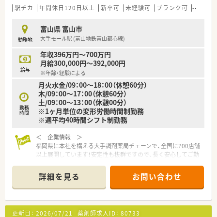
駅チカ
年間休日120日以上
新卒可
未経験可
ブランク可
車通勤
富山県 富山市
大手モール駅 (富山地鉄富山都心線)
勤務地
年収396万円～700万円
月給300,000円～392,000円
給与
※年齢・経験による
月火水金/09：00～18：00（休憩60分）
木/09：00～17：00（休憩60分）
土/09：00～13：00（休憩00分）
勤務
※1ヶ月単位の変形労働時間制勤務
時間
※週平均40時間シフト制勤務
＜ 企業情報 ＞
福岡県に本社を構える大手調剤薬局チェーンで、全国に700店舗
以上展開しています！安定性も抜群ですので、長く安心してご勤
務いただけます♪
詳細を見る
お問い合わせ
＜ 薬局情報 ＞
■富山地鉄富山都心線「大手モール」駅 より徒歩4分と通勤便利！
お車での通勤も可能です◎
■富山城址公園に近く、大通りに面しておりキレイな街並みで
更新日：
2026/07/21
薬剤師求人ID：
80733
す。駅までの道も明るく公共交通機関でも安心してお通いいた