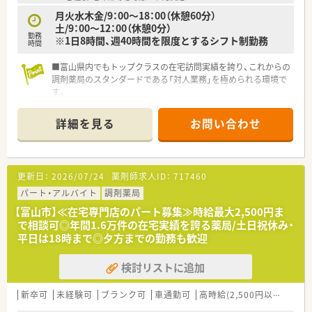
【こんな取り組みをしています】
月火水木金/9：00～18：00（休憩60分）
■地域住民の幅広いニーズに応えるため近隣の医療機関と密接
土/9：00～12：00（休憩0分）
勤務
に連携し、円滑な医療サービスの提供に向けた体制を構築してい
※1日8時間、週40時間を限度とするシフト制勤務
時間
ます。
■新薬の登場や制度変更にも迅速に対応できるよう定期的に勉
■富山県内でもトップクラスの在宅訪問実績を誇り、これからの
強会を開催し、スタッフ全員で知識の共有と向上を図っていま
調剤薬局のスタンダードである「対人業務」を極められる環境で
す。
す。
■患者様がご自宅や施設でも安心して療養生活を送れるよう訪
■終末期医療（ターミナルケア）や麻薬管理など、高度な専門知識
問指導などに力を入れ、地域に根ざした医療を展開しておりま
が必要とされる領域に積極的です
詳細を見る
お問い合わせ
す。
■「ただ薬を渡すだけではない」薬剤師の専門性を社会に還元す
ることを企業理念として掲げています
■ 代表が薬剤師のキャリア支援に詳しいため、一人ひとりのラ
イフステージに合わせた働き方への理解がある土壌です
更新日：
2026/07/24
薬剤師求人ID：
717460
パート・アルバイト
調剤薬局
【富山市】≪在宅専門店のパート募集≫時給最大2,500円ま
で相談可◎年間1.6万件の在宅実績を誇る薬局/土日祝休み・
平日は18時まで◎夕方までの勤務も歓迎
検討リストに追加
新卒可
未経験可
ブランク可
車通勤可
高時給(2,500円以上)
寮・