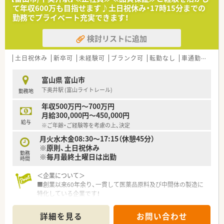
て年収600万も目指せます♪土日祝休み・17時15分までの
勤務でプライベート充実できます！
検討リストに追加
土日祝休み
新卒可
未経験可
ブランク可
転勤なし
車通勤可
高給
富山県 富山市
下奥井駅 (富山ライトレール)
勤務地
年収500万円～700万円
月給300,000円～450,000円
給与
※ご年齢・ご経験等を考慮の上、決定
月火水木金08:30～17:15（休憩45分）
※原則、土日祝休み
勤務
※毎月最終土曜日は出勤
時間
＜企業について＞
■創業以来60年余り、一貫して医薬品原料及び中間体の製造に
特化している企業です！
■東証プライム上場製薬メーカーの100％子会社で安心・安定し
て勤務していただけます。自社で営業を抱えていないこともあ
詳細を見る
お問い合わせ
り、業績は数年右肩上がりの会社です。