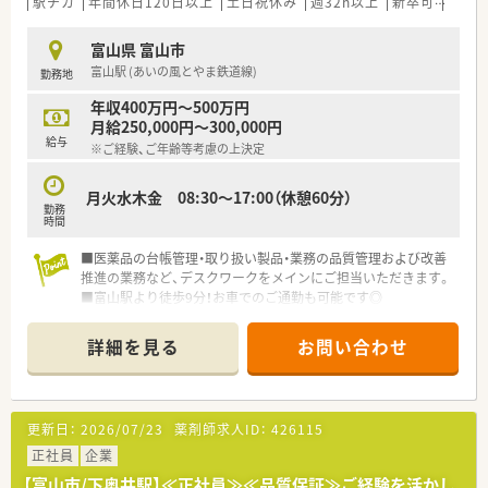
【想定される業務内容】
駅チカ
年間休日120日以上
土日祝休み
週32h以上
新卒可
未経
■主な業務は処方箋に基づく調剤や監査、患者様への服薬指導な
どであり、地域の患者様の健康をサポートする役割を担います
富山県 富山市
■電子薬歴や調剤監査システムなどの最新機器が導入されてお
富山駅 (あいの風とやま鉄道線)
勤務地
り、安全かつスピーディーに業務を進めることが可能です
■患者様からの健康相談にも対応し、お薬に関する専門的なアド
年収400万円～500万円
バイスを通じて信頼関係を築いていくことが期待されています
月給250,000円～300,000円
給与
※ご経験、ご年齢等考慮の上決定
【こんな方にオススメ】
■残業が少なく休日もしっかり確保できるため、仕事だけでなく
プライベートや家庭の時間も大切にしたい方に最適です
月火水木金 08:30～17:00（休憩60分）
勤務
■安定した経営基盤を持つ大手グループで、福利厚生や研修制度
時間
が整った環境で安心して長く働き続けたい方にお勧めです
■調剤業務だけでなく、健康イベントなどを通じて地域住民の
■医薬品の台帳管理・取り扱い製品・業務の品質管理および改善
方々と深く関わりたいと考えている方にぴったりの職場です
推進の業務など、デスクワークをメインにご担当いただきます。
■富山駅より徒歩9分！お車でのご通勤も可能です◎
■2020年に「子育てサポート企業」として、くるみんマークを取
得しております。男性の育児休暇の取得も積極的に行っており
詳細を見る
お問い合わせ
ますので、子育て世代のパパさん・ママさん薬剤師も歓迎いたし
ます。
更新日：
2026/07/23
薬剤師求人ID：
426115
正社員
企業
【富山市/下奥井駅】≪正社員≫≪品質保証≫ご経験を活かし