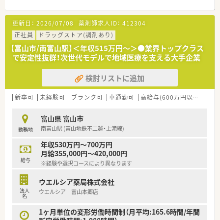
■職種や職域に合わせ、豊富な社内研修や外部組織と連携した研
修を用意されています
更新日：
2026/07/08
薬剤師求人ID：
412304
■薬剤師が中心の会社だからこそ活躍できるキャリアパスが多
種多様に用意されています。
正社員
ドラッグストア(調剤あり)
■店舗拡大に伴い、エリアマネジャーや営業部長等のマネジメン
【富山市/南富山駅】＜年収515万円～＞●業界トップクラス
トのポジションも増えます。
で安定性抜群！次世代モデルで地域医療を支える大手企業
■在宅や教育等の専門性を活かせるスペシャリストを目指すこ
とも可能です。
検討リストに追加
■その他にも、管理部門や商品部門等の本社スタッフなど活動領
域は多種多様です。
■在宅実施店舗は年々増加しており、在宅医療へもしっかりと関
新卒可
未経験可
ブランク可
車通勤可
高給与(600万円以上)
寮・
わる事ができます。
■育児休暇は3歳まで取得が可能で、時短制度は小学5年生まで
富山県 富山市
時短勤務ができるよう変更予定です。
南富山駅 (富山地鉄不二越・上滝線)
勤務地
■年間休日が120日とワークライフバランスが整っています
■日用品から常備薬まで、従業員割引制度など嬉しいメリットも
年収530万円～700万円
たくさんあります！
月給355,000円～420,000円
給与
※経験や選択コースにより異なります
ウエルシア薬局株式会社
法人
ウエルシア 富山本郷店
名
1ヶ月単位の変形労働時間制（月平均:165.6時間/年間