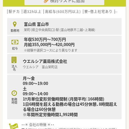
検討リストに追加
■「プラチナくるみん認定企業」「健康経営優良法人2023（大規模
法人部門）認定」等を取得し一人ひとりが働きやすい環境が整備
されています
駅チカ
週32h以上
高給与(600万円以上)
寮・借上社宅あり
住宅補
■充実した研修制度、人事制度、評価制度、キャリア支援制度等
があるのも特徴です
富山県 富山市
栄町（県立中央病院口）駅 (富山地鉄不二越・上滝線)
勤務地
年収530万円～700万円
月給355,000円～420,000円
給与
※経験や選択コースにより異なります
ウエルシア薬局株式会社
法人
ウエルシア 富山栄町店
名
月～金
09:00～19:00
土
09:00～14:00
1ｹ月単位変形労働時間制 (月間平均：166時間)
勤務
時間
1日6時間を超える勤務の場合は45分休憩、8時間超え
る場合は60分休憩
※年間所定労働時間1,992時間
・・＊ 会社の特徴 ＊・・