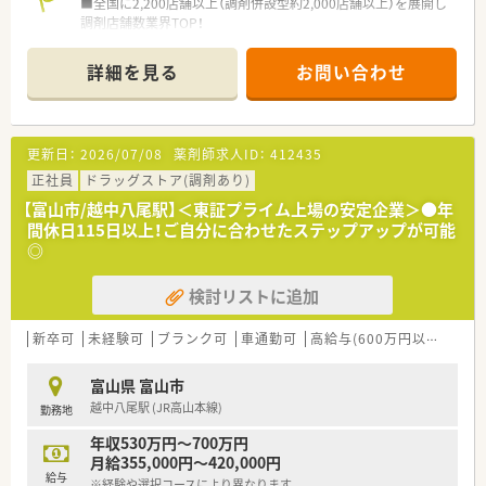
■全国に2,200店舗以上（調剤併設型約2,000店舗以上）を展開し
調剤店舗数業界TOP！
■店舗拡大に伴いキャリアアップできるポジションが多数あり！
頑張り次第で高給与も可能！
詳細を見る
お問い合わせ
■経験や勤務コースによりますが、経験の少ない方でも500万前
半スタートと業界TOP水準！
■職種や職域に合わせ、豊富な社内研修や外部組織と連携した研
修を用意されています
更新日：
2026/07/08
薬剤師求人ID：
412435
■薬剤師が中心の会社だからこそ活躍できるキャリアパスが多
種多様に用意されています。
正社員
ドラッグストア(調剤あり)
■店舗拡大に伴い、エリアマネジャーや営業部長等のマネジメン
【富山市/越中八尾駅】＜東証プライム上場の安定企業＞●年
トのポジションも増えます。
間休日115日以上！ご自分に合わせたステップアップが可能
■在宅や教育等の専門性を活かせるスペシャリストを目指すこ
◎
とも可能です。
■その他にも、管理部門や商品部門等の本社スタッフなど活動領
検討リストに追加
域は多種多様です。
■在宅実施店舗は年々増加しており、在宅医療へもしっかりと関
わる事ができます。
新卒可
未経験可
ブランク可
車通勤可
高給与(600万円以上)
寮・
■育児休暇は3歳まで取得が可能で、時短制度は小学5年生まで
時短勤務ができるよう変更予定です。
富山県 富山市
■年間休日が120日とワークライフバランスが整っています
越中八尾駅 (JR高山本線)
勤務地
■日用品から常備薬まで、従業員割引制度など嬉しいメリットも
たくさんあります！
年収530万円～700万円
月給355,000円～420,000円
給与
※経験や選択コースにより異なります