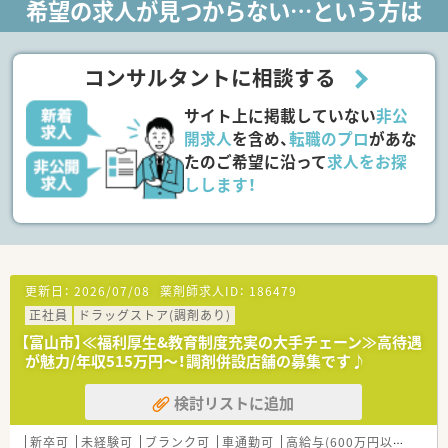
希望の求人が見つからない…という方は
種多様に用意されています。
■店舗拡大に伴い、エリアマネジャーや営業部長等のマネジメン
トのポジションも増えます。
■在宅や教育等の専門性を活かせるスペシャリストを目指すこ
コンサルタントに相談する
とも可能です。
■その他にも、管理部門や商品部門等の本社スタッフなど活動領
サイト上に掲載していない
非公
域は多種多様です。
■在宅実施店舗は年々増加しており、在宅医療へもしっかりと関
開求人
を含め、
転職のプロ
があな
わる事ができます。
たのご希望に沿って
求人をお探
■育児休暇は3歳まで取得が可能で、時短制度は小学5年生まで
しします！
時短勤務ができるよう変更予定です。
■年間休日が120日とワークライフバランスが整っています
■日用品から常備薬まで、従業員割引制度など嬉しいメリットも
たくさんあります！
更新日：
2026/07/08
薬剤師求人ID：
186479
正社員
ドラッグストア(調剤あり)
【富山市】≪福利厚生&教育制度充実の大手チェーン≫高待遇
が魅力/年収515万円～！調剤併設店舗の募集です♪
検討リストに追加
新卒可
未経験可
ブランク可
車通勤可
高給与(600万円以上)
寮・