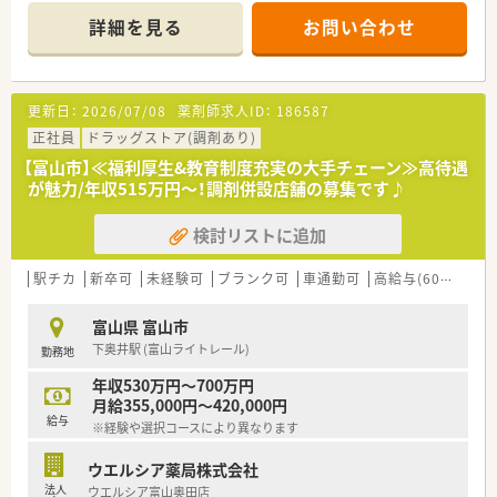
頑張り次第で高給与も可能！
詳細を見る
お問い合わせ
■経験や勤務コースによりますが、経験の少ない方でも500万前
半スタートと業界TOP水準！
■職種や職域に合わせ、豊富な社内研修や外部組織と連携した研
修を用意されています
更新日：
2026/07/08
薬剤師求人ID：
186587
■薬剤師が中心の会社だからこそ活躍できるキャリアパスが多
種多様に用意されています。
正社員
ドラッグストア(調剤あり)
■店舗拡大に伴い、エリアマネジャーや営業部長等のマネジメン
【富山市】≪福利厚生&教育制度充実の大手チェーン≫高待遇
トのポジションも増えます。
が魅力/年収515万円～！調剤併設店舗の募集です♪
■在宅や教育等の専門性を活かせるスペシャリストを目指すこ
とも可能です。
検討リストに追加
■その他にも、管理部門や商品部門等の本社スタッフなど活動領
域は多種多様です。
■在宅実施店舗は年々増加しており、在宅医療へもしっかりと関
駅チカ
新卒可
未経験可
ブランク可
車通勤可
高給与(600万円以上)
わる事ができます。
■育児休暇は3歳まで取得が可能で、時短制度は小学5年生まで
富山県 富山市
時短勤務ができるよう変更予定です。
下奥井駅 (富山ライトレール)
勤務地
■年間休日が120日とワークライフバランスが整っています
■日用品から常備薬まで、従業員割引制度など嬉しいメリットも
年収530万円～700万円
たくさんあります！
月給355,000円～420,000円
給与
※経験や選択コースにより異なります
ウエルシア薬局株式会社
法人
ウエルシア富山奥田店