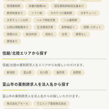
管理薬剤師
扶養内勤務OK
認定薬剤師取得支援あり
教育制度あり
シフト制
かかりつけ薬剤師
大手チェーン
大手チェーン以外
ヘルプ体制充実
一人薬剤師
22時以降勤務あり
生活環境充実
新幹線近く
短期・スポット
夜間のみ
総合科目
高収入
在宅
積雪なし
積雪あり
信越/北陸エリアから探す
信越/北陸の薬剤師求人をエリアからお探しいただけます。
新潟県
富山県
石川県
福井県
長野県
富山市の薬剤師求人を法人名から探す
富山市の薬剤師求人を法人名からお探しいただけます。
株式会社アモール
ウエルシア薬局株式会社