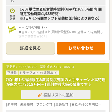
名
1ヶ月単位の変形労働時間制（月平均:165.6時間/年間
所定労働時間:1,988時間）
勤務
※1日4~15時間のシフト制勤務（店舗により異なる）
時間
・・＊ 会社の特徴 ＊・・
■全国に2,200店舗以上（調剤併設型約2,000店舗以上）を展開し
調剤店舗数業界TOP！
■店舗拡大に伴いキャリアアップできるポジションが多数あり！
頑張り次第で高給与も可能！
詳細を見る
お問い合わせ
■経験や勤務コースによりますが、経験の少ない方でも500万前
半スタートと業界TOP水準！
■職種や職域に合わせ、豊富な社内研修や外部組織と連携した研
修を用意されています
更新日：
2026/07/08
薬剤師求人ID：
186513
■薬剤師が中心の会社だからこそ活躍できるキャリアパスが多
種多様に用意されています。
正社員
ドラッグストア(調剤あり)
■店舗拡大に伴い、エリアマネジャーや営業部長等のマネジメン
【富山市】≪福利厚生&教育制度充実の大手チェーン≫高待遇
トのポジションも増えます。
が魅力/年収515万円～！調剤併設店舗の募集です♪
■在宅や教育等の専門性を活かせるスペシャリストを目指すこ
とも可能です。
検討リストに追加
■その他にも、管理部門や商品部門等の本社スタッフなど活動領
域は多種多様です。
■在宅実施店舗は年々増加しており、在宅医療へもしっかりと関
新卒可
未経験可
ブランク可
車通勤可
高給与(600万円以上)
寮・
わる事ができます。