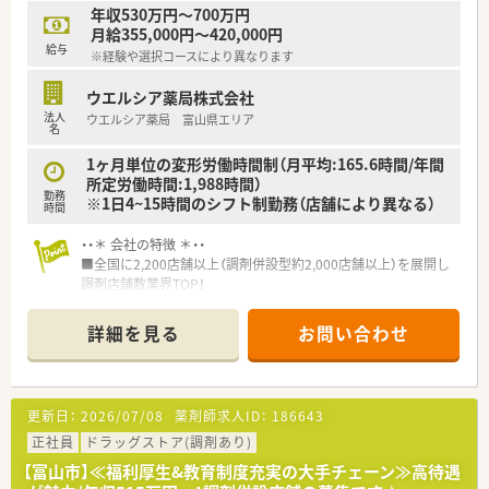
■日用品から常備薬まで、従業員割引制度など嬉しいメリットも
年収530万円～700万円
たくさんあります！
月給355,000円～420,000円
給与
※経験や選択コースにより異なります
ウエルシア薬局株式会社
法人
ウエルシア薬局 富山県エリア
名
1ヶ月単位の変形労働時間制（月平均:165.6時間/年間
所定労働時間:1,988時間）
勤務
※1日4~15時間のシフト制勤務（店舗により異なる）
時間
・・＊ 会社の特徴 ＊・・
■全国に2,200店舗以上（調剤併設型約2,000店舗以上）を展開し
調剤店舗数業界TOP！
■店舗拡大に伴いキャリアアップできるポジションが多数あり！
頑張り次第で高給与も可能！
詳細を見る
お問い合わせ
■経験や勤務コースによりますが、経験の少ない方でも500万前
半スタートと業界TOP水準！
■職種や職域に合わせ、豊富な社内研修や外部組織と連携した研
修を用意されています
更新日：
2026/07/08
薬剤師求人ID：
186643
■薬剤師が中心の会社だからこそ活躍できるキャリアパスが多
種多様に用意されています。
正社員
ドラッグストア(調剤あり)
■店舗拡大に伴い、エリアマネジャーや営業部長等のマネジメン
【富山市】≪福利厚生&教育制度充実の大手チェーン≫高待遇
トのポジションも増えます。