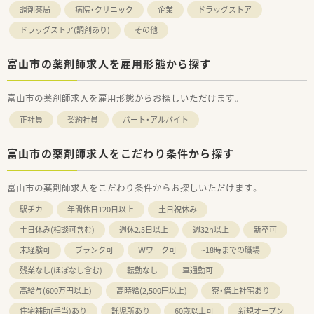
調剤薬局
病院・クリニック
企業
ドラッグストア
ドラッグストア(調剤あり)
その他
富山市の薬剤師求人を雇用形態から探す
富山市の薬剤師求人を雇用形態からお探しいただけます。
正社員
契約社員
パート・アルバイト
富山市の薬剤師求人をこだわり条件から探す
富山市の薬剤師求人をこだわり条件からお探しいただけます。
駅チカ
年間休日120日以上
土日祝休み
土日休み(相談可含む)
週休2.5日以上
週32h以上
新卒可
未経験可
ブランク可
Ｗワーク可
~18時までの職場
残業なし(ほぼなし含む)
転勤なし
車通勤可
高給与(600万円以上)
高時給(2,500円以上)
寮・借上社宅あり
住宅補助(手当)あり
託児所あり
60歳以上可
新規オープン