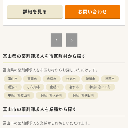
■長野県内を中心に、新潟県・富山県・山梨県に約130店舗展開し
ているドラッグストアチェーンです。
詳細を見る
お問い合わせ
■4週9休制、年間休日は113日ございます。6連休のリフレッシ
ュ休暇・全店で平均残業時間月7時間未満とワークライフバラン
スを確保したい方にもオススメです。
富山県の薬剤師求人を市区町村から探す
富山県の薬剤師求人を市区町村からお探しいただけます。
富山市
高岡市
魚津市
氷見市
滑川市
黒部市
砺波市
小矢部市
南砺市
射水市
中新川郡上市町
中新川郡立山町
下新川郡入善町
下新川郡朝日町
富山市の薬剤師求人を業種から探す
富山市の薬剤師求人を業種からお探しいただけます。