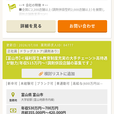
・・＊ 会社の特徴 ＊・・
■全国に2,200店舗以上（調剤併設型約2,000店舗以上）を展開し
調剤店舗数業界TOP！
■店舗拡大に伴いキャリアアップできるポジションが多数あり！
頑張り次第で高給与も可能！
詳細を見る
お問い合わせ
■経験や勤務コースによりますが、経験の少ない方でも500万前
半スタートと業界TOP水準！
■職種や職域に合わせ、豊富な社内研修や外部組織と連携した研
修を用意されています
更新日：
2026/07/08
薬剤師求人ID：
84777
■薬剤師が中心の会社だからこそ活躍できるキャリアパスが多
種多様に用意されています。
正社員
ドラッグストア(調剤あり)
■店舗拡大に伴い、エリアマネジャーや営業部長等のマネジメン
【富山市】≪福利厚生&教育制度充実の大手チェーン≫高待遇
トのポジションも増えます。
が魅力/年収515万円～！調剤併設店舗の募集です♪
■在宅や教育等の専門性を活かせるスペシャリストを目指すこ
とも可能です。
検討リストに追加
■その他にも、管理部門や商品部門等の本社スタッフなど活動領
域は多種多様です。
■在宅実施店舗は年々増加しており、在宅医療へもしっかりと関
新卒可
未経験可
ブランク可
車通勤可
高給与(600万円以上)
寮・
わる事ができます。
■育児休暇は3歳まで取得が可能で、時短制度は小学5年生まで
富山県 富山市
時短勤務ができるよう変更予定です。
大学前駅 (富山地鉄市内線)
勤務地
■年間休日が120日とワークライフバランスが整っています
■日用品から常備薬まで、従業員割引制度など嬉しいメリットも
年収530万円～700万円
たくさんあります！
月給355,000円～420,000円