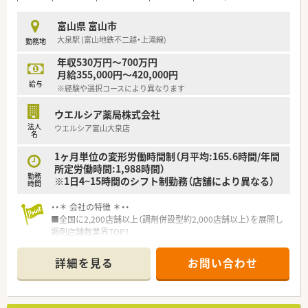
富山県 富山市
大泉駅 (富山地鉄不二越・上滝線)
勤務地
年収530万円～700万円
月給355,000円～420,000円
給与
※経験や選択コースにより異なります
ウエルシア薬局株式会社
法人
ウエルシア富山大泉店
名
1ヶ月単位の変形労働時間制（月平均:165.6時間/年間
所定労働時間:1,988時間）
勤務
※1日4~15時間のシフト制勤務（店舗により異なる）
時間
・・＊ 会社の特徴 ＊・・
■全国に2,200店舗以上（調剤併設型約2,000店舗以上）を展開し
調剤店舗数業界TOP！
■店舗拡大に伴いキャリアアップできるポジションが多数あり！
頑張り次第で高給与も可能！
詳細を見る
お問い合わせ
■経験や勤務コースによりますが、経験の少ない方でも500万前
半スタートと業界TOP水準！
■職種や職域に合わせ、豊富な社内研修や外部組織と連携した研
修を用意されています