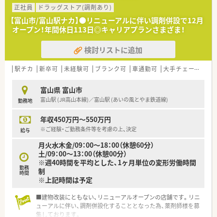
正社員
ドラッグストア(調剤あり)
【富山市/富山駅ナカ】●リニューアルに伴い調剤併設で12月
オープン！年間休日113日◎キャリアプランさまざま！
検討リストに追加
駅チカ
新卒可
未経験可
ブランク可
車通勤可
大手チェーン以外
富山県 富山市
富山駅 (JR高山本線)／富山駅 (あいの風とやま鉄道線)
勤務地
年収450万円～550万円
※ご経験・ご勤務条件等を考慮の上、決定
給与
月火水木金/09：00～18：00（休憩60分）
土/09：00～13：00（休憩00分）
※週40時間を平均とした、1ヶ月単位の変形労働時間
勤務
制
時間
※上記時間は予定
■建物改装にともない、リニューアルオープンの店舗です。リニ
ューアルに伴い、調剤併設化することとなった為、薬剤師様を募
集しております。