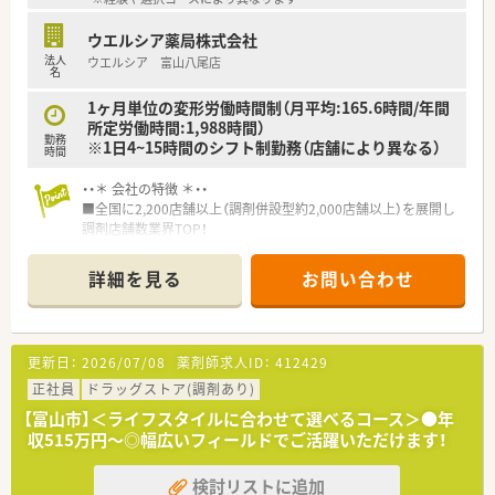
ウエルシア薬局株式会社
法人
ウエルシア 富山八尾店
名
1ヶ月単位の変形労働時間制（月平均:165.6時間/年間
所定労働時間:1,988時間）
勤務
※1日4~15時間のシフト制勤務（店舗により異なる）
時間
・・＊ 会社の特徴 ＊・・
■全国に2,200店舗以上（調剤併設型約2,000店舗以上）を展開し
調剤店舗数業界TOP！
■店舗拡大に伴いキャリアアップできるポジションが多数あり！
頑張り次第で高給与も可能！
詳細を見る
お問い合わせ
■経験や勤務コースによりますが、経験の少ない方でも500万前
半スタートと業界TOP水準！
■職種や職域に合わせ、豊富な社内研修や外部組織と連携した研
修を用意されています
更新日：
2026/07/08
薬剤師求人ID：
412429
■薬剤師が中心の会社だからこそ活躍できるキャリアパスが多
種多様に用意されています。
正社員
ドラッグストア(調剤あり)
■店舗拡大に伴い、エリアマネジャーや営業部長等のマネジメン
【富山市】＜ライフスタイルに合わせて選べるコース＞●年
トのポジションも増えます。
収515万円～◎幅広いフィールドでご活躍いただけます！
■在宅や教育等の専門性を活かせるスペシャリストを目指すこ
とも可能です。
検討リストに追加
■その他にも、管理部門や商品部門等の本社スタッフなど活動領