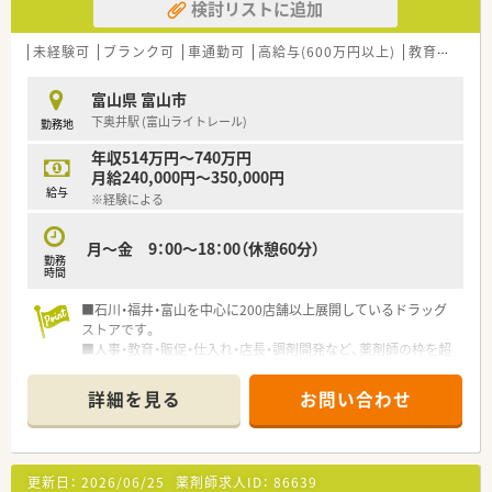
検討リストに追加
■その他にも、管理部門や商品部門等の本社スタッフなど活動領
域は多種多様です。
■在宅実施店舗は年々増加しており、在宅医療へもしっかりと関
未経験可
ブランク可
車通勤可
高給与(600万円以上)
教育制度あり
わる事ができます。
■育児休暇は3歳まで取得が可能で、時短制度は小学5年生まで
富山県 富山市
時短勤務ができるよう変更予定です。
下奥井駅 (富山ライトレール)
勤務地
■年間休日が120日とワークライフバランスが整っています
■日用品から常備薬まで、従業員割引制度など嬉しいメリットも
年収514万円～740万円
たくさんあります！
月給240,000円～350,000円
給与
※経験による
月～金 9：00～18：00（休憩60分）
勤務
時間
■石川・福井・富山を中心に200店舗以上展開しているドラッグ
ストアです。
■人事・教育・販促・仕入れ・店長・調剤開発など、薬剤師の枠を超
えるさまざまな職種も、入社後段階を経て経験することも可能で
す。
詳細を見る
お問い合わせ
■福利厚生も充実で、子育て中の方には、スリークオーター制度
があり、正社員の3/4の勤務でお仕事いただくことも出来ます。
更新日：
2026/06/25
薬剤師求人ID：
86639