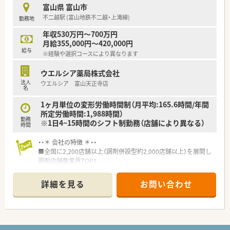
■育児休暇は3歳まで取得が可能で、時短制度は小学5年生まで
富山県 富山市
時短勤務ができるよう変更予定です。
不二越駅 (富山地鉄不二越・上滝線)
勤務地
■年間休日が120日とワークライフバランスが整っています
■日用品から常備薬まで、従業員割引制度など嬉しいメリットも
年収530万円～700万円
たくさんあります！
月給355,000円～420,000円
給与
※経験や選択コースにより異なります
ウエルシア薬局株式会社
法人
ウエルシア 富山天正寺店
名
1ヶ月単位の変形労働時間制（月平均:165.6時間/年間
所定労働時間:1,988時間）
勤務
※1日4~15時間のシフト制勤務（店舗により異なる）
時間
・・＊ 会社の特徴 ＊・・
■全国に2,200店舗以上（調剤併設型約2,000店舗以上）を展開し
調剤店舗数業界TOP！
■店舗拡大に伴いキャリアアップできるポジションが多数あり！
頑張り次第で高給与も可能！
詳細を見る
お問い合わせ
■経験や勤務コースによりますが、経験の少ない方でも500万前
半スタートと業界TOP水準！
■職種や職域に合わせ、豊富な社内研修や外部組織と連携した研
修を用意されています
■薬剤師が中心の会社だからこそ活躍できるキャリアパスが多