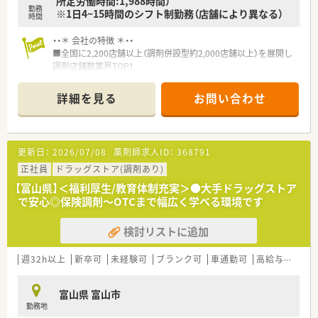
所定労働時間:1,988時間）
勤務
※1日4~15時間のシフト制勤務（店舗により異なる）
時間
・・＊ 会社の特徴 ＊・・
■全国に2,200店舗以上（調剤併設型約2,000店舗以上）を展開し
調剤店舗数業界TOP！
■店舗拡大に伴いキャリアアップできるポジションが多数あり！
頑張り次第で高給与も可能！
詳細を見る
お問い合わせ
■経験や勤務コースによりますが、経験の少ない方でも500万前
半スタートと業界TOP水準！
■職種や職域に合わせ、豊富な社内研修や外部組織と連携した研
修を用意されています
更新日：
2026/07/08
薬剤師求人ID：
368791
■薬剤師が中心の会社だからこそ活躍できるキャリアパスが多
種多様に用意されています。
正社員
ドラッグストア(調剤あり)
■店舗拡大に伴い、エリアマネジャーや営業部長等のマネジメン
【富山県】＜福利厚生/教育体制充実＞●大手ドラッグストア
トのポジションも増えます。
で安心◎保険調剤～OTCまで幅広く学べる環境です
■在宅や教育等の専門性を活かせるスペシャリストを目指すこ
とも可能です。
検討リストに追加
■その他にも、管理部門や商品部門等の本社スタッフなど活動領
域は多種多様です。
■在宅実施店舗は年々増加しており、在宅医療へもしっかりと関
週32h以上
新卒可
未経験可
ブランク可
車通勤可
高給与(600万円以上)
わる事ができます。
■育児休暇は3歳まで取得が可能で、時短制度は小学5年生まで
富山県 富山市
時短勤務ができるよう変更予定です。
勤務地
■年間休日が120日とワークライフバランスが整っています