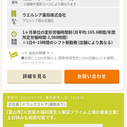
給与
※経験や選択コースにより異なります
ウエルシア薬局株式会社
法人
ウエルシア富山五福店
名
1ヶ月単位の変形労働時間制（月平均:165.6時間/年間
所定労働時間:1,988時間）
勤務
※1日4~15時間のシフト制勤務（店舗により異なる）
時間
・・＊ 会社の特徴 ＊・・
■全国に2,200店舗以上（調剤併設型約2,000店舗以上）を展開し
調剤店舗数業界TOP！
■店舗拡大に伴いキャリアアップできるポジションが多数あり！
頑張り次第で高給与も可能！
詳細を見る
お問い合わせ
■経験や勤務コースによりますが、経験の少ない方でも500万前
半スタートと業界TOP水準！
■職種や職域に合わせ、豊富な社内研修や外部組織と連携した研
修を用意されています
更新日：
2026/07/08
薬剤師求人ID：
181638
■薬剤師が中心の会社だからこそ活躍できるキャリアパスが多
種多様に用意されています。
正社員
ドラッグストア(調剤あり)
■店舗拡大に伴い、エリアマネジャーや営業部長等のマネジメン
【富山市】≪充実の福利厚生≫東証プライム上場の優良企業！
トのポジションも増えます。
土日休みも相談可能です。
■在宅や教育等の専門性を活かせるスペシャリストを目指すこ
とも可能です。