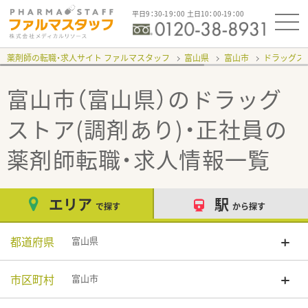
平日9：30-19：00 土日10：00-19：00
薬剤師の転職・求人サイト ファルマスタッフ
富山県
富山市
ドラッグスト
富山市（富山県）のドラッグ
ストア(調剤あり)・正社員
の
薬剤師転職・求人情報一覧
エリア
駅
で探す
から探す
都道府県
富山県
市区町村
富山市