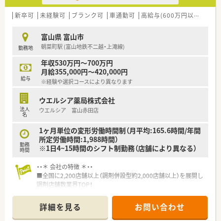
域は多種多様です。
■在宅実施店舗は年々増加しており、在宅医療へもしっかりと関
新卒可
未経験可
ブランク可
車通勤可
高給与(600万円以上)
寮・
わる事ができます。
■育児休暇は3歳まで取得が可能で、時短制度は小学5年生まで
富山県 富山市
時短勤務ができるよう変更予定です。
朝菜町駅 (富山地鉄不二越・上滝線)
勤務地
■年間休日が120日とワークライフバランスが整っています
■日用品から常備薬まで、従業員割引制度など嬉しいメリットも
年収530万円～700万円
たくさんあります！
月給355,000円～420,000円
給与
※経験や選択コースにより異なります
ウエルシア薬局株式会社
法人
ウエルシア 富山赤田店
名
1ヶ月単位の変形労働時間制（月平均:165.6時間/年間
所定労働時間:1,988時間）
勤務
※1日4~15時間のシフト制勤務（店舗により異なる）
時間
・・＊ 会社の特徴 ＊・・
■全国に2,200店舗以上（調剤併設型約2,000店舗以上）を展開し
調剤店舗数業界TOP！
■店舗拡大に伴いキャリアアップできるポジションが多数あり！
頑張り次第で高給与も可能！
詳細を見る
お問い合わせ
■経験や勤務コースによりますが、経験の少ない方でも500万前
半スタートと業界TOP水準！