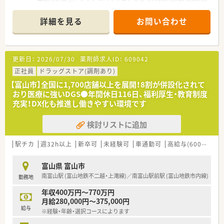
陸・信州を中心に約1,700店舗以上を展開しています
■研修制度は様々なプランがあり、集合研修だけでなく任意で受
詳細を見る
お問い合わせ
講可能な研修も幅広く用意されています
■店舗で活躍する従業員、社外で活躍する従業員、将来経営幹部
となる従業員など、薬剤師として様々な活躍ができるフィールド
を用意されています
更新日：
2026/07/30
薬剤師求人ID：
609042
■総合薬剤師・調剤薬剤師（土日休み・19時までの勤務）どちらか
の働き方を選択できます
正社員
ドラッグストア(調剤あり)
■調剤併設型だけでなく「医療モール・クリニック併設店舗」「敷
【富山市】全国に1,700店舗以上を展開！8割が併設化されて
地内薬局」「訪問調剤特化型店舗」など様々な店舗を運営してい
おり医療に強いDGS●年間休日116日、福利厚生・教育制度
ます
充実！DX化も推進し働きやすい環境です
■在宅医療にも積極的取り組んでおり「訪問調剤特化型店舗」を
50店舗以上、無菌調剤室は業界最多の51店舗設置しています
検討リストに追加
■「プラチナくるみん認定企業」「健康経営優良法人2023（大規模
法人部門）認定」等を取得し一人ひとりが働きやすい環境が整備
されています
駅チカ
週32h以上
新卒可
未経験可
車通勤可
高給与(600万円以上)
■充実した研修制度、人事制度、評価制度、キャリア支援制度等
があるのも特徴です
富山県 富山市
南富山駅 (富山地鉄不二越・上滝線)／南富山駅前駅 (富山地鉄市内線)
勤務地
年収400万円～770万円
月給280,000円～375,000円
給与
※経験・年齢・選択コースによります