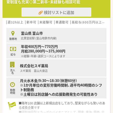
育制度も充実◎第二新卒・未経験も相談可能
検討リストに追加
週32h以上
新卒可
未経験可
車通勤可
高給与(600万円以上)
認定
富山県 富山市
広貫堂前駅 (富山地鉄市内線)
勤務地
年収400万円～770万円
月給280,000円～375,000円
給与
※経験・年齢・選択コースによります
株式会社スギ薬局
法人
スギ薬局 富山大泉店
名
月火水木金/9:30～18:30（休憩60分）
※1か月単位の変形労働時間制、週平均40時間のシフ
ト制勤務
勤務
時間
※土曜日は別店舗への応援勤務発生の可能性あり
■毎年100 店舗以上新規出店をしており、堅実ながらも勢いのあ
る成長企業です
■調剤併設型ドラッグのパイオニアとして、関東、東海、関西、北