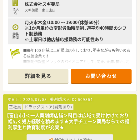
株式会社スギ薬局
法人
スギ薬局 南富山店
名
月火水木金/10:00 ～ 19:00（休憩60分）
※1か月単位の変形労働時間制、週平均40時間のシフ
ト制勤務
勤務
時間
※土曜日は他店舗応援勤務の可能性あり
■毎年100 店舗以上新規出店をしており、堅実ながらも勢いのあ
る成長企業です
■調剤併設型ドラッグのパイオニアとして、関東、東海、関西、北
陸・信州を中心に約1,700店舗以上を展開しています
■研修制度は様々なプランがあり、集合研修だけでなく任意で受
詳細を見る
お問い合わせ
講可能な研修も幅広く用意されています
■店舗で活躍する従業員、社外で活躍する従業員、将来経営幹部
となる従業員など、薬剤師として様々な活躍ができるフィールド
を用意されています
更新日：
2026/07/08
薬剤師求人ID：
609864
■総合薬剤師・調剤薬剤師（土日休み・19時までの勤務）どちらか
の働き方を選択できます
正社員
ドラッグストア(調剤あり)
■調剤併設型だけでなく「医療モール・クリニック併設店舗」「敷
【富山市】＜一人薬剤師店舗＞科目は広域で受け付けており
地内薬局」「訪問調剤特化型店舗」など様々な店舗を運営してい
幅広く処方経験を積めます★大手チェーン薬局ならでの福
ます
利厚生と教育制度が充実★
■在宅医療にも積極的取り組んでおり「訪問調剤特化型店舗」を
50店舗以上、無菌調剤室は業界最多の51店舗設置しています