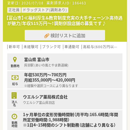
更新日：
2026/07/08
薬剤師求人ID：
186463
■薬剤師が中心の会社だからこそ活躍できるキャリアパスが多
種多様に用意されています。
正社員
ドラッグストア(調剤あり)
■店舗拡大に伴い、エリアマネジャーや営業部長等のマネジメン
【富山市】≪福利厚生&教育制度充実の大手チェーン≫高待遇
トのポジションも増えます。
が魅力/年収515万円～！調剤併設店舗の募集です♪
■在宅や教育等の専門性を活かせるスペシャリストを目指すこ
とも可能です。
検討リストに追加
■その他にも、管理部門や商品部門等の本社スタッフなど活動領
域は多種多様です。
■在宅実施店舗は年々増加しており、在宅医療へもしっかりと関
新卒可
未経験可
ブランク可
車通勤可
高給与(600万円以上)
寮・
わる事ができます。
■育児休暇は3歳まで取得が可能で、時短制度は小学5年生まで
富山県 富山市
時短勤務ができるよう変更予定です。
呉羽駅 (あいの風とやま鉄道線)
勤務地
■年間休日が120日とワークライフバランスが整っています
■日用品から常備薬まで、従業員割引制度など嬉しいメリットも
年収530万円～700万円
たくさんあります！
月給355,000円～420,000円
給与
※経験や選択コースにより異なります
ウエルシア薬局株式会社
法人
ウエルシア富山呉羽店
名
1ヶ月単位の変形労働時間制（月平均:165.6時間/年間
所定労働時間:1,988時間）
勤務
※1日4~15時間のシフト制勤務（店舗により異なる）
時間