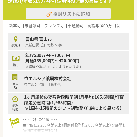
が魅力/年収515万円～！調剤併設店舗の募集です♪
■在宅や教育等の専門性を活かせるスペシャリストを目指すこ
とも可能です。
検討リストに追加
■その他にも、管理部門や商品部門等の本社スタッフなど活動領
域は多種多様です。
■在宅実施店舗は年々増加しており、在宅医療へもしっかりと関
新卒可
未経験可
ブランク可
車通勤可
高給与(600万円以上)
寮・
わる事ができます。
■育児休暇は3歳まで取得が可能で、時短制度は小学5年生まで
富山県 富山市
時短勤務ができるよう変更予定です。
東新庄駅 (富山地鉄本線)
勤務地
■年間休日が120日とワークライフバランスが整っています
■日用品から常備薬まで、従業員割引制度など嬉しいメリットも
年収530万円～700万円
たくさんあります！
月給355,000円～420,000円
給与
※経験や選択コースにより異なります
ウエルシア薬局株式会社
法人
ウエルシア富山上飯野店
名
1ヶ月単位の変形労働時間制（月平均:165.6時間/年間
所定労働時間:1,988時間）
勤務
※1日4~15時間のシフト制勤務（店舗により異なる）
時間
・・＊ 会社の特徴 ＊・・
■全国に2,200店舗以上（調剤併設型約2,000店舗以上）を展開し
調剤店舗数業界TOP！
■店舗拡大に伴いキャリアアップできるポジションが多数あり！