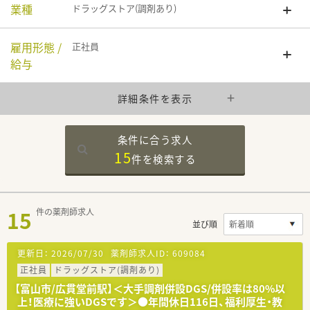
業種
ドラッグストア(調剤あり)
雇用形態 /
正社員
給与
詳細条件を表示
条件に合う求人
15
件を
検索する
15
件の薬剤師求人
並び順
更新日：
2026/07/30
薬剤師求人ID：
609084
正社員
ドラッグストア(調剤あり)
【富山市/広貫堂前駅】＜大手調剤併設DGS/併設率は80%以
上！医療に強いDGSです＞●年間休日116日、福利厚生・教