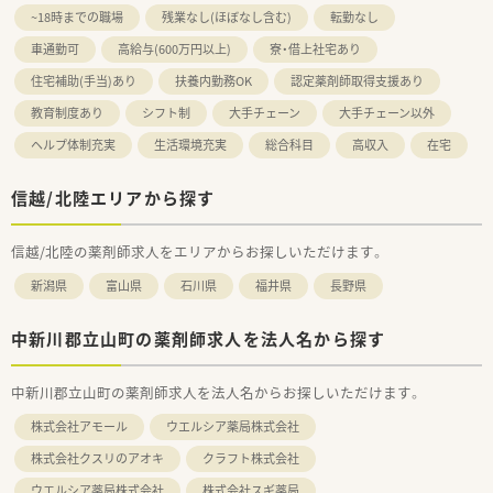
~18時までの職場
残業なし(ほぼなし含む)
転勤なし
車通勤可
高給与(600万円以上)
寮・借上社宅あり
住宅補助(手当)あり
扶養内勤務OK
認定薬剤師取得支援あり
教育制度あり
シフト制
大手チェーン
大手チェーン以外
ヘルプ体制充実
生活環境充実
総合科目
高収入
在宅
信越/北陸エリアから探す
信越/北陸の薬剤師求人をエリアからお探しいただけます。
新潟県
富山県
石川県
福井県
長野県
中新川郡立山町の薬剤師求人を法人名から探す
中新川郡立山町の薬剤師求人を法人名からお探しいただけます。
株式会社アモール
ウエルシア薬局株式会社
株式会社クスリのアオキ
クラフト株式会社
ウエルシア薬局株式会社
株式会社スギ薬局