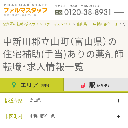
平日9：30-19：00 土日10：00-19：00
薬剤師の転職・求人サイト ファルマスタッフ
富山県
中新川郡立山町
住
中新川郡立山町（富山県）の
住宅補助(手当)あり
の薬剤師
転職・求人情報一覧
エリア
駅
で探す
から探す
都道府県
富山県
市区町村
中新川郡立山町