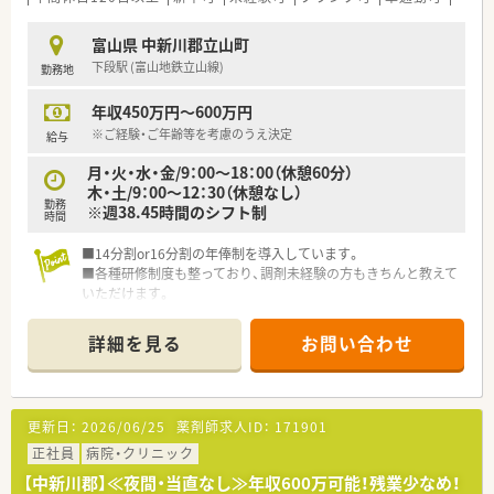
わる事ができます。
■育児休暇は3歳まで取得が可能で、時短制度は小学5年生まで
富山県 中新川郡立山町
時短勤務ができるよう変更予定です。
下段駅 (富山地鉄立山線)
勤務地
■年間休日が120日とワークライフバランスが整っています
■日用品から常備薬まで、従業員割引制度など嬉しいメリットも
年収450万円～600万円
たくさんあります！
※ご経験・ご年齢等を考慮のうえ決定
給与
月・火・水・金/9：00～18：00（休憩60分）
木・土/9：00～12：30（休憩なし）
勤務
※週38.45時間のシフト制
時間
■14分割or16分割の年俸制を導入しています。
■各種研修制度も整っており、調剤未経験の方もきちんと教えて
いただけます。
詳細を見る
お問い合わせ
更新日：
2026/06/25
薬剤師求人ID：
171901
正社員
病院・クリニック
【中新川郡】≪夜間・当直なし≫年収600万可能！残業少なめ！