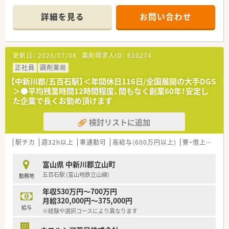
さくら薬局グループでは様々な取り組みとともに、患者さまひと
りひとりの人生に寄り添い、質の高い医療サービスを届ける薬剤
詳細を見る
お問い合わせ
師を求め育てています。
＜特徴・ポイントのご紹介＞
★薬剤師を守る独自システム
更新日：
2026/07/08
薬剤師求人ID：
610274
業務をサポートするために様々なシステムを独自開発していま
す。
正社員
調剤薬局
その一つが約20年前から導入され、進化を続けている調剤シス
【中新川郡/五百石駅】＜年間休日116日/全国展開の大手DGS
テム「SPITS」。
＞●平均残業時間12時間程度、間もなく創業60年！安定し
処方箋受付から一連の調剤業務を連動させ、業務効率化を図るほ
た企業で長くお勤め頂けます
か、
調剤過誤防止機能を高め、患者様と働くスタッフを守っていま
検討リストに追加
す。
システム改修が必要な制度変更があった場合も、迅速に対応でき
る強みを生かしていきます。
駅チカ
週32h以上
車通勤可
高給与(600万円以上)
寮・借上社宅あり
★刷新された新規採用者研修
富山県 中新川郡立山町
中途入社ならではの悩みを解消し、さくら薬局グループのビジョ
五百石駅 (富山地鉄立山線)
勤務地
ンや社内規定などをご案内。
同期入社の方との繋がりを踏まえ、『さくら薬局の薬剤師』とし
年収530万円～700万円
て、安心してキャリアをスタートいただくための研修です。
月給320,000円～375,000円
店舗OJT・フォローアップや通常の社内研修と絡めて中途入社専
給与
※経験や選択コースにより異なります
門の体系的な研修をご用意。
安心して飛び込める体制が整備されています。