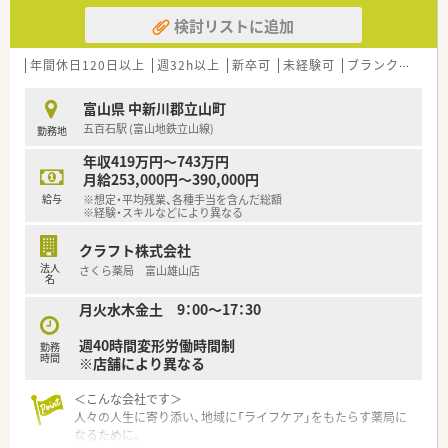
検討リストに追加
年間休日120日以上
週32h以上
新卒可
未経験可
ブランク可
車
富山県 中新川郡立山町
五百石駅 (富山地鉄立山線)
勤務地
年収419万円～743万円
月給253,000円～390,000円
給与
※想定・平均残業、各種手当を含んだ総額
※経験・スキルなどにより異なる
クラフト株式会社
法人
さくら薬局 富山雄山店
名
月火水木金土 9：00～17：30
週40時間変形労働時間制
勤務
時間
※店舗により異なる
＜こんな会社です＞
人々の人生に寄り添い、地域に「ライフケア」をもたらす薬局に
なるために。