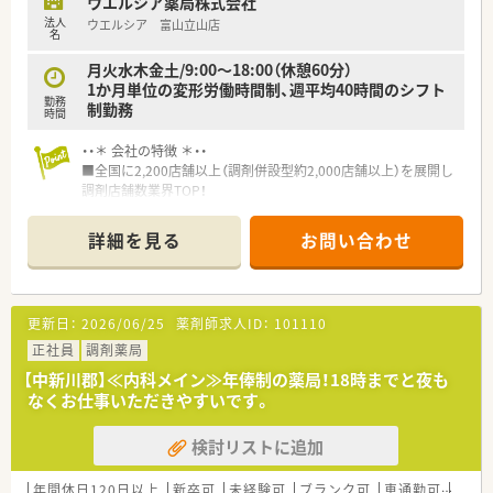
ウエルシア薬局株式会社
法人
ウエルシア 富山立山店
★業界トップクラスの認定薬局数と盤石化を図る組織体制
名
全店舗で地域連携薬局を目指している地域に根差した調剤薬局
です。
月火水木金土/9:00～18:00（休憩60分）
がん診療連携拠点病院等との密な連携を行いつつ、より高度な薬
1か月単位の変形労働時間制、週平均40時間のシフト
勤務
学管理や、
制勤務
時間
高い専門性が求められる特殊な調剤に対応できる専門医療機関
連携薬局も取得しています。
・・＊ 会社の特徴 ＊・・
本社から業界動向などの情報が常に発信されており、患者様や医
■全国に2,200店舗以上（調剤併設型約2,000店舗以上）を展開し
療機関と信頼関係を築きやすい体制があるのも認定薬局が増え
調剤店舗数業界TOP！
ている理由の1つです。
■店舗拡大に伴いキャリアアップできるポジションが多数あり！
頑張り次第で高給与も可能！
詳細を見る
お問い合わせ
★安心して働ける環境と福利厚生制度
■経験や勤務コースによりますが、経験の少ない方でも500万前
年間休日が「126日相当時間」と業界トップクラスのさくら薬局
半スタートと業界TOP水準！
では産休・育休の希望取得率も100％！長く働き続けるための環
■職種や職域に合わせ、豊富な社内研修や外部組織と連携した研
境づくりを考え、ライフステージに応じた福利厚生をご用意して
修を用意されています
更新日：
2026/06/25
薬剤師求人ID：
101110
います。
■薬剤師が中心の会社だからこそ活躍できるキャリアパスが多
また、患者さまへの想いをカタチにする「リトルチャレンジ制
種多様に用意されています。
正社員
調剤薬局
度」では「現場主義」を念頭に、
■店舗拡大に伴い、エリアマネジャーや営業部長等のマネジメン
【中新川郡】≪内科メイン≫年俸制の薬局！18時までと夜も
地域・店舗ごとに異なる患者さまのニーズやスタッフの思いを実
トのポジションも増えます。
なくお仕事いただきやすいです。
現する取り組みも行っています。
■在宅や教育等の専門性を活かせるスペシャリストを目指すこ
入社後もひとりひとりの薬剤師像に近しい多彩なキャリアステ
とも可能です。
ップをご用意しております。
検討リストに追加
■その他にも、管理部門や商品部門等の本社スタッフなど活動領
こうした働きやすい環境づくりに力を入れている『さくら薬局グ
域は多種多様です。
ループ』でご活躍されてみませんか？
■在宅実施店舗は年々増加しており、在宅医療へもしっかりと関
年間休日120日以上
新卒可
未経験可
ブランク可
車通勤可
高給与