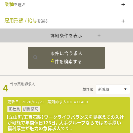
業種
を選ぶ
雇用形態 / 給与
を選ぶ
詳細条件を表示
条件に合う求人
4
件を
検索する
4
件の薬剤師求人
並び順
更新日：
2026/07/21
薬剤師求人ID：
411400
正社員
調剤薬局
【立山町/五百石駅】ワークライフバランスを見据えての入社
が可能で年間休日126日。大手グループならではの手厚い
福利厚生が魅力の急募求人です。