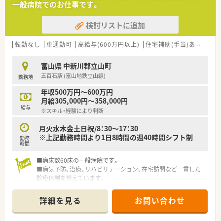
一般病院でのお仕事です。
検討リストに追加
転勤なし
車通勤可
高給与(600万円以上)
住宅補助(手当)あり
シフ
富山県 中新川郡立山町
五百石駅 (富山地鉄立山線)
勤務地
年収500万円～600万円
月給305,000円～358,000円
給与
※スキル・経験により判断
月火水木金土日祝/8：30～17：30
※上記勤務時間より1日8時間の週40時間シフト制
勤務
時間
■病床数60床の一般病院です。
■病気予防、治療、リハビリテーション、在宅訪問など一貫した
診療体制を整えています。
■電子カルテ等も導入済みでお仕事いただきやすい環境です。
詳細を見る
お問い合わせ