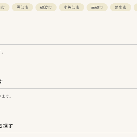
川市
黒部市
砺波市
小矢部市
南砺市
射水市
す。
す
けます。
ら探す