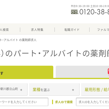
平日9：30-19：00 土日10：00-19：
人検索
求人特集
転職ガイド
ファル
ト・アルバイト
）のパート・アルバイト
の薬剤
す
業種
雇用形態 / 給
中新川郡立山町
を選ぶ
求人IDで検索