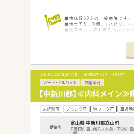
■病床数60床の一般病院です。
■病気予防、治療、リハビリテー
■電子カルテ等も導入済みでお
更新日：
2026/06/25
薬剤師求人ID：
175387
パート・アルバイト
調剤薬局
【中新川郡】≪内科メイン≫
未経験可
ブランク可
Ｗワーク可
車通勤
富山県 中新川郡立山町
勤務地
五百石駅 (富山地鉄立山線)／下段駅 (
山線)