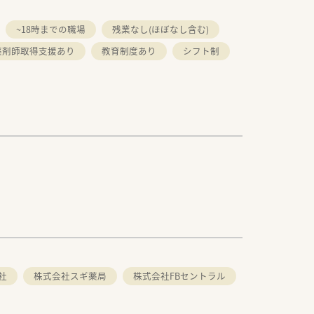
~18時までの職場
残業なし(ほぼなし含む)
薬剤師取得支援あり
教育制度あり
シフト制
社
株式会社スギ薬局
株式会社FBセントラル