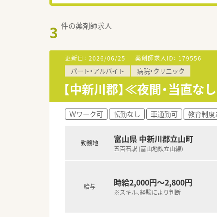
件の薬剤師求人
3
更新日：
2026/06/25
薬剤師求人ID：
179556
パート・アルバイト
病院・クリニック
【中新川郡】≪夜間・当直な
Ｗワーク可
転勤なし
車通勤可
教育制度
富山県 中新川郡立山町
勤務地
五百石駅 (富山地鉄立山線)
時給2,000円～2,800円
給与
※スキル、経験により判断