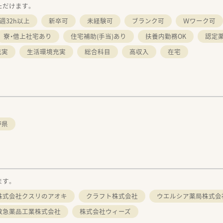
ただけます。
週32h以上
新卒可
未経験可
ブランク可
Ｗワーク可
寮・借上社宅あり
住宅補助(手当)あり
扶養内勤務OK
認定
充実
生活環境充実
総合科目
高収入
在宅
野県
ます。
株式会社クスリのアオキ
クラフト株式会社
ウエルシア薬局株式会
救急薬品工業株式会社
株式会社ウィーズ