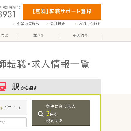
00
（祝日を除く）
【無料】転職サポート登録
企業の皆様へ
会社概要
お問い合わせ
マラボ
薬学生
支店紹介
師転職・求人情報一覧
駅
から探す
条件に合う求人
与
パート・アルバイト
3
件を
検索する