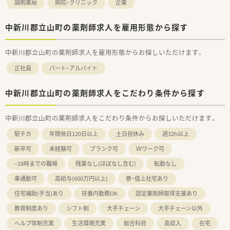
調剤薬局
病院・クリニック
企業
中新川郡立山町の薬剤師求人を雇用形態から探す
中新川郡立山町の薬剤師求人を雇用形態からお探しいただけます。
正社員
パート・アルバイト
中新川郡立山町の薬剤師求人をこだわり条件から探す
中新川郡立山町の薬剤師求人をこだわり条件からお探しいただけます。
駅チカ
年間休日120日以上
土日祝休み
週32h以上
新卒可
未経験可
ブランク可
Ｗワーク可
~18時までの職場
残業なし(ほぼなし含む)
転勤なし
車通勤可
高給与(600万円以上)
寮・借上社宅あり
住宅補助(手当)あり
扶養内勤務OK
認定薬剤師取得支援あり
教育制度あり
シフト制
大手チェーン
大手チェーン以外
ヘルプ体制充実
生活環境充実
総合科目
高収入
在宅