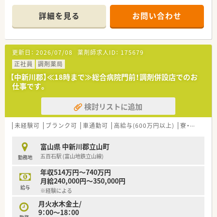
さくら薬局グループでは様々な取り組みとともに、患者さまひと
りひとりの人生に寄り添い、質の高い医療サービスを届ける薬剤
詳細を見る
お問い合わせ
師を求め育てています。
＜特徴・ポイントのご紹介＞
★薬剤師を守る独自システム
更新日：
2026/07/08
薬剤師求人ID：
175679
業務をサポートするために様々なシステムを独自開発していま
す。
正社員
調剤薬局
その一つが約20年前から導入され、進化を続けている調剤シス
【中新川郡】≪18時まで≫総合病院門前！調剤併設店でのお
テム「SPITS」。
仕事です。
処方箋受付から一連の調剤業務を連動させ、業務効率化を図るほ
か、
検討リストに追加
調剤過誤防止機能を高め、患者様と働くスタッフを守っていま
す。
システム改修が必要な制度変更があった場合も、迅速に対応でき
未経験可
ブランク可
車通勤可
高給与(600万円以上)
寮・借上社宅あり
る強みを生かしていきます。
富山県 中新川郡立山町
★刷新された新規採用者研修
五百石駅 (富山地鉄立山線)
勤務地
中途入社ならではの悩みを解消し、さくら薬局グループのビジョ
ンや社内規定などをご案内。
年収514万円～740万円
同期入社の方との繋がりを踏まえ、『さくら薬局の薬剤師』とし
月給240,000円～350,000円
て、安心してキャリアをスタートいただくための研修です。
給与
※経験による
店舗OJT・フォローアップや通常の社内研修と絡めて中途入社専
門の体系的な研修をご用意。
月火水木金土/
安心して飛び込める体制が整備されています。
9：00～18：00