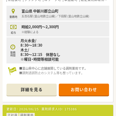
富山県 中新川郡立山町
五百石駅 (富山地鉄立山線)／下段駅 (富山地鉄立山線)
勤務地
時給2,000円～2,300円
※経験による
給与
月火水金/
8：30～18：30
木土/
勤務
8：30～12：15 休憩なし
時間
※曜日・時間等相談可能
■富山県中心に店舗展開している調剤薬局です。
■調剤過誤防止のシステム等も整っています。
詳細を見る
お問い合わせ
更新日：
2026/06/25
薬剤師求人ID：
175386
正社員
調剤薬局