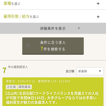
業種
を選ぶ
雇用形態 / 給与
を選ぶ
詳細条件を表示
条件に合う求人
7
件を
検索する
7
件の薬剤師求人
並び順
更新日：
2026/07/21
薬剤師求人ID：
411400
正社員
調剤薬局
【立山町/五百石駅】ワークライフバランスを見据えての入社
が可能で年間休日126日。大手グループならではの手厚い
福利厚生が魅力の急募求人です。