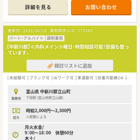
詳細を見る
お問い合わせ
更新日：
2026/06/25
薬剤師求人ID：
175382
パート・アルバイト
調剤薬局
【中新川郡】≪内科メイン≫曜日・時間相談可能！設備も整っ
ています。
検討リストに追加
未経験可
ブランク可
Ｗワーク可
車通勤可
扶養内勤務OK
シフト
富山県 中新川郡立山町
下段駅 (富山地鉄立山線)
勤務地
時給2,000円～2,300円
※経験による
給与
月火水金/
9：00～18：00 休憩60分
木土/