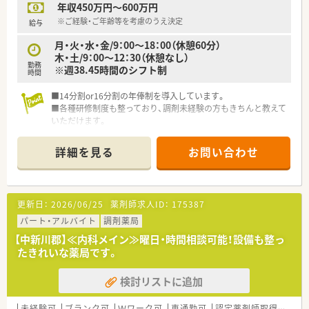
年収450万円～600万円
※ご経験・ご年齢等を考慮のうえ決定
給与
月・火・水・金/9：00～18：00（休憩60分）
木・土/9：00～12：30（休憩なし）
勤務
※週38.45時間のシフト制
時間
■14分割or16分割の年俸制を導入しています。
■各種研修制度も整っており、調剤未経験の方もきちんと教えて
いただけます。
詳細を見る
お問い合わせ
更新日：
2026/06/25
薬剤師求人ID：
175387
パート・アルバイト
調剤薬局
【中新川郡】≪内科メイン≫曜日・時間相談可能！設備も整っ
たきれいな薬局です。
検討リストに追加
未経験可
ブランク可
Ｗワーク可
車通勤可
認定薬剤師取得支援あり