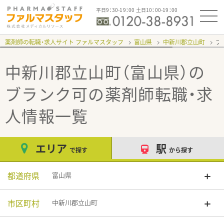
平日9：30-19：00 土日10：00-19：00
薬剤師の転職・求人サイト ファルマスタッフ
富山県
中新川郡立山町
ブ
中新川郡立山町（富山県）の
ブランク可
の薬剤師転職・求
人情報一覧
エリア
駅
で探す
から探す
都道府県
富山県
市区町村
中新川郡立山町