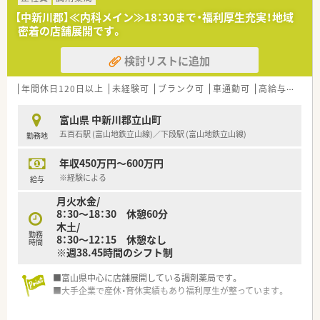
【中新川郡】≪内科メイン≫18：30まで・福利厚生充実！地域
密着の店舗展開です。
検討リストに追加
年間休日120日以上
未経験可
ブランク可
車通勤可
高給与(600万円以上)
富山県 中新川郡立山町
五百石駅 (富山地鉄立山線)／下段駅 (富山地鉄立山線)
勤務地
年収450万円～600万円
※経験による
給与
月火水金/
8：30～18：30 休憩60分
木土/
勤務
8：30～12：15 休憩なし
時間
※週38.45時間のシフト制
■富山県中心に店舗展開している調剤薬局です。
■大手企業で産休・育休実績もあり福利厚生が整っています。