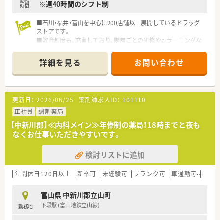
勤務
※週40時間のシフト制
時間
★業界トップクラスの認定薬局数と盤石化を図る組織体制
全店舗で地域連携薬局を目指している地域に根差した調剤薬局
■石川・福井・富山を中心に200店舗以上展開しているドラッグ
です。
ストアです。
がん診療連携拠点病院等との密な連携を行いつつ、より高度な薬
■教育制度も、充実しており、階層ごとの研修やe-ラーニングな
学管理や、
ど導入していますので、
高い専門性が求められる特殊な調剤に対応できる専門医療機関
未経験の方・新卒の方も安心して就業いただけます。
詳細を見る
お問い合わせ
連携薬局も取得しています。
本社から業界動向などの情報が常に発信されており、患者様や医
療機関と信頼関係を築きやすい体制があるのも認定薬局が増え
ている理由の1つです。
更新日：
2026/06/25
薬剤師求人ID：
101110
★安心して働ける環境と福利厚生制度
正社員
調剤薬局
年間休日が「126日相当時間」と業界トップクラスのさくら薬局
【中新川郡】≪内科メイン≫年俸制の薬局！18時までと夜も
では産休・育休の希望取得率も100％！長く働き続けるための環
なくお仕事いただきやすいです。
境づくりを考え、ライフステージに応じた福利厚生をご用意して
います。
また、患者さまへの想いをカタチにする「リトルチャレンジ制
検討リストに追加
度」では「現場主義」を念頭に、
地域・店舗ごとに異なる患者さまのニーズやスタッフの思いを実
年間休日120日以上
新卒可
未経験可
ブランク可
車通勤可
高給与
現する取り組みも行っています。
入社後もひとりひとりの薬剤師像に近しい多彩なキャリアステ
富山県 中新川郡立山町
ップをご用意しております。
下段駅 (富山地鉄立山線)
勤務地
こうした働きやすい環境づくりに力を入れている『さくら薬局グ
ループ』でご活躍されてみませんか？