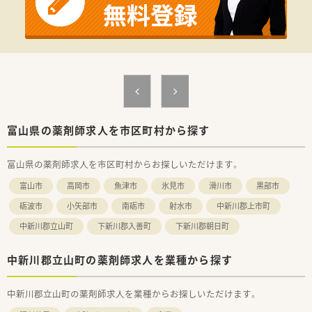
【想定される業務内容】
■製剤研究グループの一員として、軟膏剤やクリーム剤などの新
製品開発をメインに担当します。 ■他部門と密に連携しながら
企画の司令塔として活躍し、幅広い業務に携わることが可能で
す。 ■製薬企業との共同開発プロジェクトにも参加でき、多様な
医薬品開発の実践経験を積めます。
【会社特徴】
■ジェネリック医薬品から新薬まで多種多様な製品を提供し、幅
広い医療ニーズに貢献しています。
■厳格な品質管理基準を設け、国際的にも信頼される高品質な製
富山県の薬剤師求人を市区町村から探す
品を製造し続けている企業です。 ■環境保護にも積極的に取り
組み、持続可能な製造プロセスの構築に全社で注力しています。
富山県の薬剤師求人を市区町村からお探しいただけます。
富山市
高岡市
魚津市
氷見市
滑川市
黒部市
砺波市
小矢部市
南砺市
射水市
中新川郡上市町
中新川郡立山町
下新川郡入善町
下新川郡朝日町
中新川郡立山町の薬剤師求人を業種から探す
中新川郡立山町の薬剤師求人を業種からお探しいただけます。