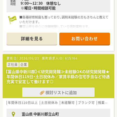
勤務
9：00～12：30 休憩なし
時間
※曜日・時間相談可能
■各種研修制度も整っており、調剤未経験の方もきちんと教えて
いただけます。
■富山県を中心に店舗展開している調剤薬局です。
詳細を見る
お問い合わせ
更新日：
2026/06/22
薬剤師求人ID：
615764
正社員
企業
【富山県中新川郡】≪研究開発職≫未経験OKの研究開発職★
年間休日119日・土日祝休み／家賃半額の住宅手当など待遇
充実で安定して働けます◎
検討リストに追加
年間休日120日以上
土日祝休み
未経験可
ブランク可
残業なし(ほぼなし含む)
富山県 中新川郡立山町