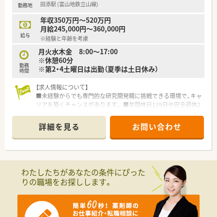
田添駅 (富山地鉄立山線)
勤務地
年収350万円～520万円
月給245,000円～360,000円
給与
※経験と年齢を考慮
月火水木金 8:00～17:00
※休憩60分
勤務
※第2・4土曜日は出勤（夏季は土日休み）
時間
【求人情報について】
■未経験からでも専門的な研究開発職に挑戦できる環境で、キャ
リアを築くチャンスがあります。 ■年間休日119日や完全週休2
日制など、プライベートの時間も十分に大切にできる職場です。
■住宅手当として家賃の半額が補助されるなど、生活面での経済
詳細を見る
お問い合わせ
的なサポートも充実しています。
【募集背景と求める人物像について】
■事業拡大に伴う増員募集を行っており、組織のさらなる成長を
共に支えてくれる方を求めています。
わたしたちがあなたの条件にぴった
■新しい技術や専門知識の習得に意欲的で、チームワークを大切
りの職場をお探しします。
にしながら業務に取り組める方です。
■未経験の方でも熱意を持って業務に取り組める方であれば、ポ
テンシャルを評価し採用しています。