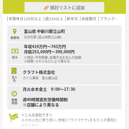
検討リストに追加
年間休日120日以上
週32h以上
新卒可
未経験可
ブランク可
車
富山県 中新川郡立山町
五百石駅 (富山地鉄立山線)
勤務地
年収419万円～743万円
月給253,000円～390,000円
給与
※想定・平均残業、各種手当を含んだ総額
※経験・スキルなどにより異なる
クラフト株式会社
法人
さくら薬局 富山雄山店
名
月火水木金土 9：00～17：30
週40時間変形労働時間制
勤務
時間
※店舗により異なる
＜こんな会社です＞
人々の人生に寄り添い、地域に「ライフケア」をもたらす薬局に
なるために。