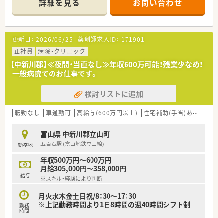
詳細を見る
お問い合わせ
更新日：
2026/06/25
薬剤師求人ID：
171901
正社員
病院・クリニック
【中新川郡】≪夜間・当直なし≫年収600万可能！残業少なめ！
一般病院でのお仕事です。
検討リストに追加
転勤なし
車通勤可
高給与(600万円以上)
住宅補助(手当)あり
シフ
富山県 中新川郡立山町
五百石駅 (富山地鉄立山線)
勤務地
年収500万円～600万円
月給305,000円～358,000円
給与
※スキル・経験により判断
月火水木金土日祝/8：30～17：30
※上記勤務時間より1日8時間の週40時間シフト制
勤務
時間