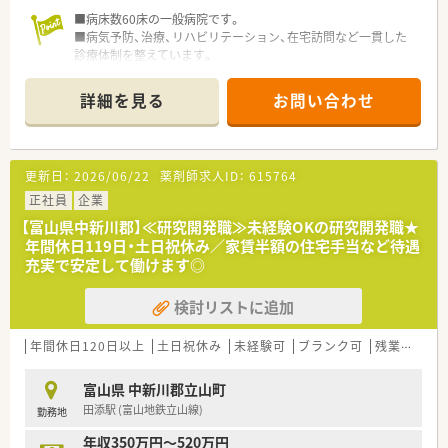
■病床数60床の一般病院です。
■病気予防、治療、リハビリテーション、在宅訪問など一貫した
診療体制を整えています。
■電子カルテ等も導入済みでお仕事いただきやすい環境です。
詳細を見る
お問い合わせ
更新日：
2026/06/22
薬剤師求人ID：
615764
正社員
企業
【富山県中新川郡】≪研究開発職≫未経験OKの研究開発職★
年間休日119日・土日祝休み／家賃半額の住宅手当など待遇
充実で安定して働けます◎
検討リストに追加
年間休日120日以上
土日祝休み
未経験可
ブランク可
残業なし(ほぼなし含む)
富山県 中新川郡立山町
田添駅 (富山地鉄立山線)
勤務地
年収350万円～520万円