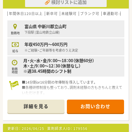
検討リストに追加
年間休日120日以上
新卒可
未経験可
ブランク可
車通勤可
高給与
富山県 中新川郡立山町
下段駅 (富山地鉄立山線)
勤務地
年収450万円～600万円
※ご経験・ご年齢等を考慮のうえ決定
給与
月・火・水・金/9：00～18：00（休憩60分）
木・土/9：00～12：30（休憩なし）
勤務
※週38.45時間のシフト制
時間
■14分割or16分割の年俸制を導入しています。
■各種研修制度も整っており、調剤未経験の方もきちんと教えて
いただけます。
詳細を見る
お問い合わせ
更新日：
2026/06/25
薬剤師求人ID：
179556