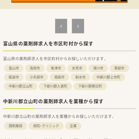
企画の司令塔として活躍し、幅広い業務に携わることが可能で
す。 ■製薬企業との共同開発プロジェクトにも参加でき、多様な
医薬品開発の実践経験を積めます。
【会社特徴】
■ジェネリック医薬品から新薬まで多種多様な製品を提供し、幅
広い医療ニーズに貢献しています。
■厳格な品質管理基準を設け、国際的にも信頼される高品質な製
富山県の薬剤師求人を市区町村から探す
品を製造し続けている企業です。 ■環境保護にも積極的に取り
組み、持続可能な製造プロセスの構築に全社で注力しています。
富山県の薬剤師求人を市区町村からお探しいただけます。
富山市
高岡市
魚津市
氷見市
滑川市
黒部市
砺波市
小矢部市
南砺市
射水市
中新川郡上市町
中新川郡立山町
下新川郡入善町
下新川郡朝日町
中新川郡立山町の薬剤師求人を業種から探す
中新川郡立山町の薬剤師求人を業種からお探しいただけます。
調剤薬局
病院・クリニック
企業