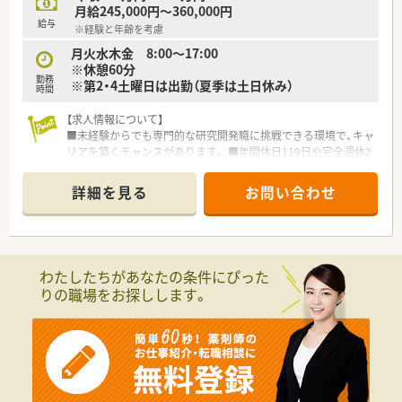
月給245,000円～360,000円
給与
※経験と年齢を考慮
月火水木金 8:00～17:00
※休憩60分
勤務
※第2・4土曜日は出勤（夏季は土日休み）
時間
【求人情報について】
■未経験からでも専門的な研究開発職に挑戦できる環境で、キャ
リアを築くチャンスがあります。 ■年間休日119日や完全週休2
日制など、プライベートの時間も十分に大切にできる職場です。
■住宅手当として家賃の半額が補助されるなど、生活面での経済
詳細を見る
お問い合わせ
的なサポートも充実しています。
【募集背景と求める人物像について】
■事業拡大に伴う増員募集を行っており、組織のさらなる成長を
共に支えてくれる方を求めています。
わたしたちがあなたの条件にぴった
■新しい技術や専門知識の習得に意欲的で、チームワークを大切
りの職場をお探しします。
にしながら業務に取り組める方です。
■未経験の方でも熱意を持って業務に取り組める方であれば、ポ
テンシャルを評価し採用しています。
【想定される業務内容】
■製剤研究グループの一員として、軟膏剤やクリーム剤などの新
製品開発をメインに担当します。 ■他部門と密に連携しながら