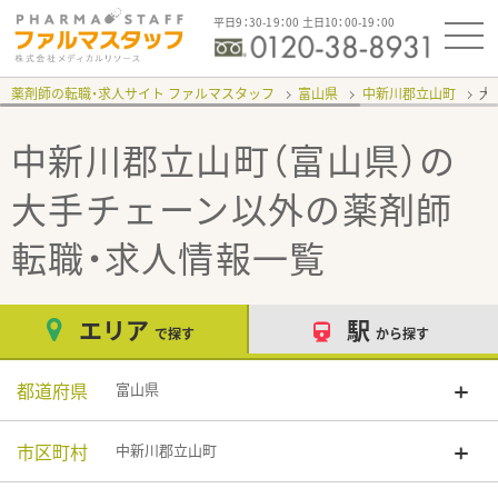
平日9：30-19：00 土日10：00-19：00
薬剤師の転職・求人サイト ファルマスタッフ
富山県
中新川郡立山町
大
中新川郡立山町（富山県）の
大手チェーン以外
の薬剤師
転職・求人情報一覧
エリア
駅
で探す
から探す
都道府県
富山県
市区町村
中新川郡立山町