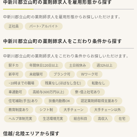
中新川郡立山町の薬剤師求人を雇用形態から探す
中新川郡立山町の薬剤師求人を雇用形態からお探しいただけます。
正社員
パート・アルバイト
中新川郡立山町の薬剤師求人をこだわり条件から探す
中新川郡立山町の薬剤師求人をこだわり条件からお探しいただけます。
駅チカ
年間休日120日以上
土日祝休み
週32h以上
新卒可
未経験可
ブランク可
Ｗワーク可
~18時までの職場
残業なし(ほぼなし含む)
転勤なし
車通勤可
高給与(600万円以上)
寮・借上社宅あり
住宅補助(手当)あり
扶養内勤務OK
認定薬剤師取得支援あり
教育制度あり
シフト制
大手チェーン
大手チェーン以外
ヘルプ体制充実
生活環境充実
総合科目
高収入
在宅
信越/北陸エリアから探す