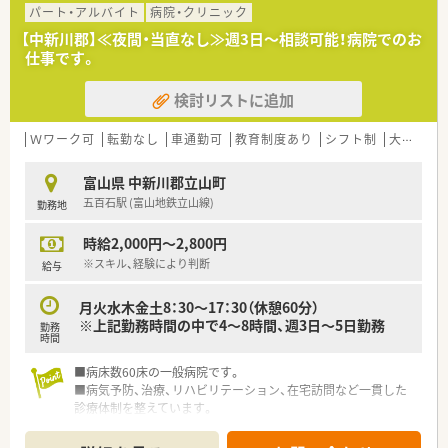
パート・アルバイト
病院・クリニック
【中新川郡】≪夜間・当直なし≫週3日～相談可能！病院でのお
仕事です。
検討リストに追加
Ｗワーク可
転勤なし
車通勤可
教育制度あり
シフト制
大手チェーン以外
富山県 中新川郡立山町
五百石駅 (富山地鉄立山線)
勤務地
時給2,000円～2,800円
※スキル、経験により判断
給与
月火水木金土8：30～17：30（休憩60分）
※上記勤務時間の中で4～8時間、週3日～5日勤務
勤務
時間
■病床数60床の一般病院です。
■病気予防、治療、リハビリテーション、在宅訪問など一貫した
診療体制を整えています。
■電子カルテ等も導入済みでお仕事いただきやすい環境です。