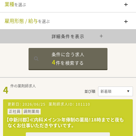
業種
を選ぶ
雇用形態 / 給与
を選ぶ
詳細条件を表示
条件に合う求人
4
件を
検索する
4
件の薬剤師求人
並び順
更新日：
2026/06/25
薬剤師求人ID：
101110
正社員
調剤薬局
【中新川郡】≪内科メイン≫年俸制の薬局！18時までと夜も
なくお仕事いただきやすいです。