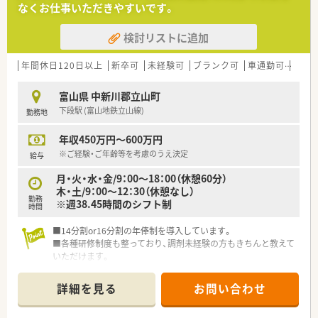
なくお仕事いただきやすいです。
検討リストに追加
年間休日120日以上
新卒可
未経験可
ブランク可
車通勤可
高給与
富山県 中新川郡立山町
下段駅 (富山地鉄立山線)
勤務地
年収450万円～600万円
※ご経験・ご年齢等を考慮のうえ決定
給与
月・火・水・金/9：00～18：00（休憩60分）
木・土/9：00～12：30（休憩なし）
勤務
※週38.45時間のシフト制
時間
■14分割or16分割の年俸制を導入しています。
■各種研修制度も整っており、調剤未経験の方もきちんと教えて
いただけます。
詳細を見る
お問い合わせ