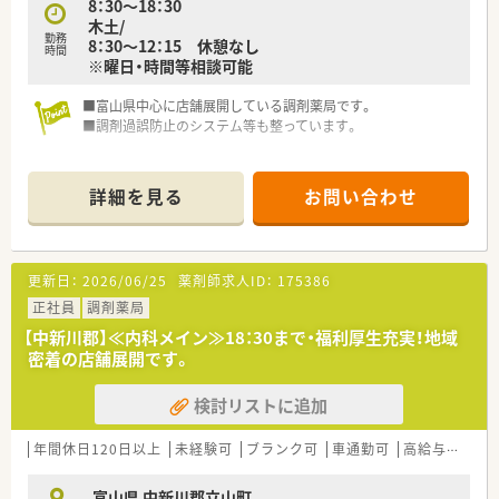
8：30～18：30
木土/
勤務
8：30～12：15 休憩なし
時間
※曜日・時間等相談可能
■富山県中心に店舗展開している調剤薬局です。
■調剤過誤防止のシステム等も整っています。
詳細を見る
お問い合わせ
更新日：
2026/06/25
薬剤師求人ID：
175386
正社員
調剤薬局
【中新川郡】≪内科メイン≫18：30まで・福利厚生充実！地域
密着の店舗展開です。
検討リストに追加
年間休日120日以上
未経験可
ブランク可
車通勤可
高給与(600万円以上)
富山県 中新川郡立山町