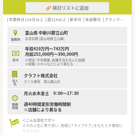
検討リストに追加
年間休日120日以上
週32h以上
新卒可
未経験可
ブランク可
車
富山県 中新川郡立山町
五百石駅 (富山地鉄立山線)
勤務地
年収419万円～743万円
月給253,000円～390,000円
給与
※想定・平均残業、各種手当を含んだ総額
※経験・スキルなどにより異なる
クラフト株式会社
法人
さくら薬局 富山雄山店
名
月火水木金土 9：00～17：30
週40時間変形労働時間制
勤務
時間
※店舗により異なる
＜こんな会社です＞
人々の人生に寄り添い、地域に「ライフケア」をもたらす薬局に
なるために。