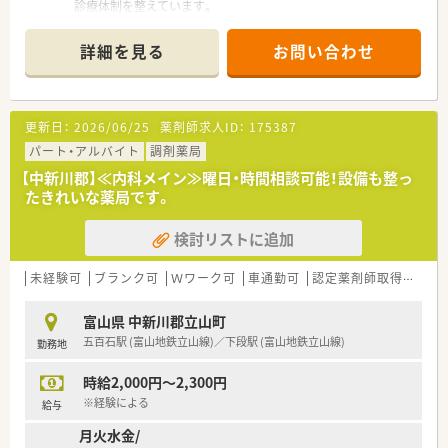
診療体制を整えています。
■電子カルテ等も導入済みでお仕事いただきやすい環境です。
詳細を見る
お問い合わせ
更新日：
2026/06/25
薬剤師求人ID：
175387
パート・アルバイト
調剤薬局
【中新川郡】≪内科メイン≫曜日・時間相談可能！設備も整っ
たきれいな薬局です。
検討リストに追加
未経験可
ブランク可
Ｗワーク可
車通勤可
認定薬剤師取得支援あり
富山県 中新川郡立山町
五百石駅 (富山地鉄立山線)／下段駅 (富山地鉄立山線)
勤務地
時給2,000円～2,300円
※経験による
給与
月火水金/