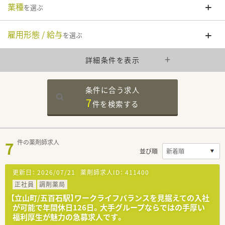
業種
を選ぶ
雇用形態 / 給与
を選ぶ
詳細条件を表示
条件に合う求人
7
件を
検索する
7
件の薬剤師求人
並び順
更新日：
2026/07/21
薬剤師求人ID：
411400
正社員
調剤薬局
【立山町/五百石駅】ワークライフバランスを見据えての入社
が可能で年間休日126日。大手グループならではの手厚い
福利厚生が魅力の急募求人です。