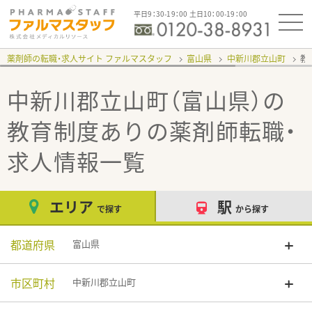
平日9：30-19：00 土日10：00-19：00
薬剤師の転職・求人サイト ファルマスタッフ
富山県
中新川郡立山町
教
中新川郡立山町（富山県）の
教育制度あり
の薬剤師転職・
求人情報一覧
エリア
駅
で探す
から探す
都道府県
富山県
市区町村
中新川郡立山町