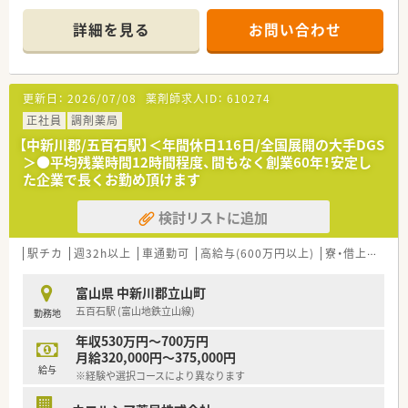
さくら薬局グループでは様々な取り組みとともに、患者さまひと
りひとりの人生に寄り添い、質の高い医療サービスを届ける薬剤
詳細を見る
お問い合わせ
師を求め育てています。
＜特徴・ポイントのご紹介＞
★薬剤師を守る独自システム
更新日：
2026/07/08
薬剤師求人ID：
610274
業務をサポートするために様々なシステムを独自開発していま
す。
正社員
調剤薬局
その一つが約20年前から導入され、進化を続けている調剤シス
【中新川郡/五百石駅】＜年間休日116日/全国展開の大手DGS
テム「SPITS」。
＞●平均残業時間12時間程度、間もなく創業60年！安定し
処方箋受付から一連の調剤業務を連動させ、業務効率化を図るほ
た企業で長くお勤め頂けます
か、
調剤過誤防止機能を高め、患者様と働くスタッフを守っていま
検討リストに追加
す。
システム改修が必要な制度変更があった場合も、迅速に対応でき
る強みを生かしていきます。
駅チカ
週32h以上
車通勤可
高給与(600万円以上)
寮・借上社宅あり
★刷新された新規採用者研修
富山県 中新川郡立山町
中途入社ならではの悩みを解消し、さくら薬局グループのビジョ
五百石駅 (富山地鉄立山線)
勤務地
ンや社内規定などをご案内。
同期入社の方との繋がりを踏まえ、『さくら薬局の薬剤師』とし
年収530万円～700万円
て、安心してキャリアをスタートいただくための研修です。
月給320,000円～375,000円
店舗OJT・フォローアップや通常の社内研修と絡めて中途入社専
給与
※経験や選択コースにより異なります
門の体系的な研修をご用意。
安心して飛び込める体制が整備されています。