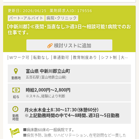
更新日：
2026/06/25
薬剤師求人ID：
179556
パート・アルバイト
病院・クリニック
【中新川郡】≪夜間・当直なし≫週3日～相談可能！病院でのお
仕事です。
検討リストに追加
Ｗワーク可
転勤なし
車通勤可
教育制度あり
シフト制
大手チェーン以外
富山県 中新川郡立山町
五百石駅 (富山地鉄立山線)
勤務地
時給2,000円～2,800円
※スキル、経験により判断
給与
月火水木金土8：30～17：30（休憩60分）
※上記勤務時間の中で4～8時間、週3日～5日勤務
勤務
時間
■病床数60床の一般病院です。
■病気予防、治療、リハビリテーション、在宅訪問など一貫した