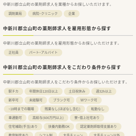
中新川郡立山町の薬剤師求人を業種からお探しいただけます。
調剤薬局
病院・クリニック
企業
中新川郡立山町の薬剤師求人を雇用形態から探す
中新川郡立山町の薬剤師求人を雇用形態からお探しいただけます。
正社員
パート・アルバイト
中新川郡立山町の薬剤師求人をこだわり条件から探す
中新川郡立山町の薬剤師求人をこだわり条件からお探しいただけます。
駅チカ
年間休日120日以上
土日祝休み
週32h以上
新卒可
未経験可
ブランク可
Ｗワーク可
~18時までの職場
残業なし(ほぼなし含む)
転勤なし
車通勤可
高給与(600万円以上)
寮・借上社宅あり
住宅補助(手当)あり
扶養内勤務OK
認定薬剤師取得支援あり
教育制度あり
シフト制
大手チェーン
大手チェーン以外