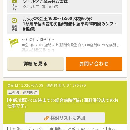
ウエルシア薬局株式会社
法人
ウエルシア 富山立山店
★業界トップクラスの認定薬局数と盤石化を図る組織体制
名
全店舗で地域連携薬局を目指している地域に根差した調剤薬局
です。
月火水木金土/9:00～18:00（休憩60分）
がん診療連携拠点病院等との密な連携を行いつつ、より高度な薬
1か月単位の変形労働時間制、週平均40時間のシフト
勤務
学管理や、
制勤務
時間
高い専門性が求められる特殊な調剤に対応できる専門医療機関
連携薬局も取得しています。
・・＊ 会社の特徴 ＊・・
本社から業界動向などの情報が常に発信されており、患者様や医
■全国に2,200店舗以上（調剤併設型約2,000店舗以上）を展開し
療機関と信頼関係を築きやすい体制があるのも認定薬局が増え
調剤店舗数業界TOP！
ている理由の1つです。
■店舗拡大に伴いキャリアアップできるポジションが多数あり！
頑張り次第で高給与も可能！
詳細を見る
お問い合わせ
★安心して働ける環境と福利厚生制度
■経験や勤務コースによりますが、経験の少ない方でも500万前
年間休日が「126日相当時間」と業界トップクラスのさくら薬局
半スタートと業界TOP水準！
では産休・育休の希望取得率も100％！長く働き続けるための環
■職種や職域に合わせ、豊富な社内研修や外部組織と連携した研
境づくりを考え、ライフステージに応じた福利厚生をご用意して
修を用意されています
更新日：
2026/07/08
薬剤師求人ID：
175679
います。
■薬剤師が中心の会社だからこそ活躍できるキャリアパスが多
また、患者さまへの想いをカタチにする「リトルチャレンジ制
種多様に用意されています。
正社員
調剤薬局
度」では「現場主義」を念頭に、
■店舗拡大に伴い、エリアマネジャーや営業部長等のマネジメン
【中新川郡】≪18時まで≫総合病院門前！調剤併設店でのお
地域・店舗ごとに異なる患者さまのニーズやスタッフの思いを実
トのポジションも増えます。
仕事です。
現する取り組みも行っています。
■在宅や教育等の専門性を活かせるスペシャリストを目指すこ
入社後もひとりひとりの薬剤師像に近しい多彩なキャリアステ
とも可能です。
ップをご用意しております。
検討リストに追加
■その他にも、管理部門や商品部門等の本社スタッフなど活動領
こうした働きやすい環境づくりに力を入れている『さくら薬局グ
域は多種多様です。
ループ』でご活躍されてみませんか？
■在宅実施店舗は年々増加しており、在宅医療へもしっかりと関
未経験可
ブランク可
車通勤可
高給与(600万円以上)
寮・借上社宅あり