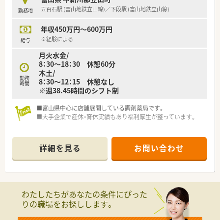
五百石駅 (富山地鉄立山線)／下段駅 (富山地鉄立山線)
勤務地
年収450万円～600万円
※経験による
給与
月火水金/
8：30～18：30 休憩60分
木土/
勤務
8：30～12：15 休憩なし
時間
※週38.45時間のシフト制
■富山県中心に店舗展開している調剤薬局です。
■大手企業で産休・育休実績もあり福利厚生が整っています。
詳細を見る
お問い合わせ
わたしたちがあなたの条件にぴった
りの職場をお探しします。