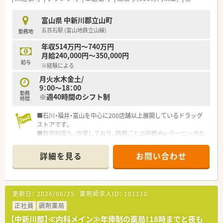
わる事ができます。
■育児休暇は3歳まで取得が可能で、時短制度は小学5年生まで
富山県 中新川郡立山町
時短勤務ができるよう変更予定です。
五百石駅 (富山地鉄立山線)
勤務地
■年間休日が120日とワークライフバランスが整っています
■日用品から常備薬まで、従業員割引制度など嬉しいメリットも
年収514万円～740万円
たくさんあります！
月給240,000円～350,000円
給与
※経験による
月火水木金土/
9：00～18：00
勤務
※週40時間のシフト制
時間
■石川・福井・富山を中心に200店舗以上展開しているドラッグ
ストアです。
■教育制度も、充実しており、階層ごとの研修やe-ラーニングな
ど導入していますので、
未経験の方・新卒の方も安心して就業いただけます。
詳細を見る
お問い合わせ
更新日：
2026/06/25
薬剤師求人ID：
101110
正社員
調剤薬局
【中新川郡】≪内科メイン≫年俸制の薬局！18時までと夜も