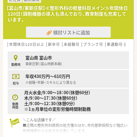
◎勤務時間は18時まで。門前のクリニックから処方箋を受けて
います。
【富山市/東新庄駅】≪整形外科の軽量科目メイン≫年間休日
◎地域の患者さんが多く来局されています。
120日！調剤機器の導入も済んでおり、教育制度も充実して
います。
＼充実のシステム／
◎作業の機械化、システム化を積極的に推進！
検討リストに追加
◎レセプト用コンピュータ、POSレジ、在庫管理システムを連動
させています。
年間休日120日以上
新卒可
未経験可
ブランク可
車通勤可
高給与
◎レセプト入力と併せて在庫情報をサーバーに集約できる環境
を全店舗で展開！
◎ピッキング・散剤共に監査システムも整っています！
富山県 富山市
◎最新のＩＣＴを導入した薬歴管理を行っています。現役薬剤
東新庄駅 (富山地鉄本線)
勤務地
師さんの負担軽減に努めてます。
◎薬剤師さんの対人業務をバックアップ！
年収430万円～610万円
※経験・年齢・スキルにより異なる
給与
＼研修制度／
◎地域と人を結ぶ「健康教室」を開催！
月火水金/9：00～18：00（休憩60分）
◎社外から講師を招き、地域の皆様へ予防医療の講座を実施して
木/9：00～17：30（休憩60分）
います。
土/9：00～12：30（休憩0分）
勤務
◎学会発表と調剤過誤防止研究会も開催しています。
時間
※1ヵ月単位の変形労働時間制勤務
◎学会発表は日々の取り組みから奨励。
◎調剤過誤防止については「研究会報」として全社共有していま
＼こんな店舗です／
す。
■近隣の整形外科医院の処方箋のほか、市内基幹病院など幅広い
医療機関からの処方を応需しています。
■調剤機器はできるだけ最新のものを導入しており、音声入力の