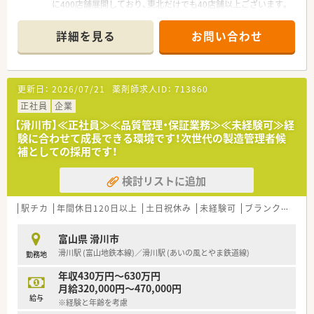
に400店舗展開しており、東北だけでも40店舗以上ございます。
「全ては健康を願う人々のために」をモットーに、地域の皆さま
に信頼されるかかりつけ薬局を目指しています。
詳細を見る
お問い合わせ
また、転居を伴う異動はなく、キャリアやライフプランの希望に
応じて、長く安心して働ける環境作りをしております。
＜店舗情報＞
更新日：
2026/07/21
薬剤師求人ID：
713860
整形外科の門前薬局です。ケガをしている方、足が不自由な方に
も車から降りずにご利用頂けるようにドライブスルーを設置し
正社員
企業
ております。
【滑川市】≪正社員≫≪品質管理・保証業務≫≪未経験可≫経
枚数は160枚/日です。薬剤師6名、事務員さん5名の店舗です。
験に合わせて成長できる環境です！次世代の製造管理者候
管理薬剤師は男性で、和やかな雰囲気の中就業できます！
補としての採用です！
＜プライベートも充実＞
検討リストに追加
年間休日は120日ございます！
日曜日・祝日も開局している店舗ですが、シフト制でしっかりお
休みいただけますので安心です。
駅チカ
年間休日120日以上
土日祝休み
未経験可
ブランク可
残
福利厚生面では、産前・産後・育児休暇は100%取得可能で、時短
勤務で働く女性も多数で女性にも嬉しい職場です！
富山県 滑川市
滑川駅 (富山地鉄本線)／滑川駅 (あいの風とやま鉄道線)
勤務地
年収430万円～630万円
月給320,000円～470,000円
給与
※経験と年齢を考慮