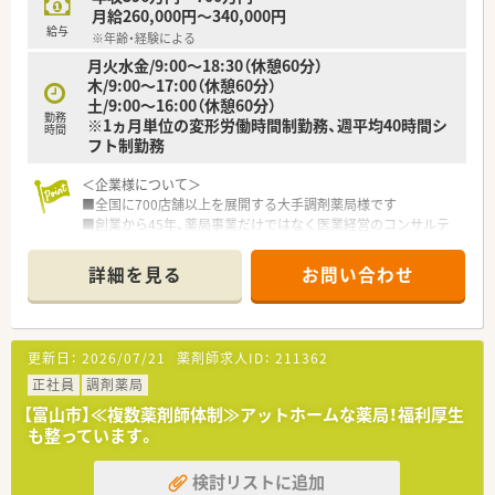
やブロック長といった「マネジメント力」を高めていくキャリア
月給260,000円～340,000円
がございます。
給与
※年齢・経験による
月火水金/9:00～18:30（休憩60分）
木/9:00～17:00（休憩60分）
土/9:00～16:00（休憩60分）
勤務
※1ヵ月単位の変形労働時間制勤務、週平均40時間シ
時間
フト制勤務
＜企業様について＞
■全国に700店舗以上を展開する大手調剤薬局様です
■創業から45年、薬局事業だけではなく医業経営のコンサルテ
ィングや医療モールの開発・運営もしており安定性抜群
詳細を見る
お問い合わせ
＜働き方について＞
■自宅から通勤するコース、希望のエリアで勤務するコース、全
国転勤コースが選べます
■1か月単位の変形労働時間制、週平均40時間のシフト制勤務
更新日：
2026/07/21
薬剤師求人ID：
211362
■月平均の残業時間は10～15時間程度 ※残業代は1分単位で
支給
正社員
調剤薬局
■4週8休＋祝日のお休みで夏季・年末年始休暇等もあり年間休
【富山市】≪複数薬剤師体制≫アットホームな薬局！福利厚生
日は124日！
も整っています。
※そのほか、産休育休、介護休暇、配偶者出産休暇、メモリアル
休暇など休暇制度も充実◎
検討リストに追加
※男性の育休取得実績もございます