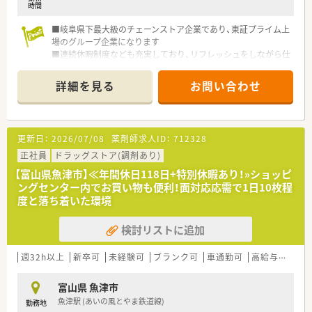
20歳代・30歳代の若い薬剤師が薬局や本部スタッフとして活躍
時間
し会社を引っ張っています。
年齢や性別は関係なく、実務力を兼ね備え挑戦をする姿勢の方に
■岐阜県下最大級のチェーンストア企業であり、東証プライム上
はチャンスが与えられます。
場のグループ企業になります
毎年、自分のキャリアイメージ申告、ライフスタイル申告など、
■連続休暇制度なども充実しており、リフレッシュをしながら仕
自分の理想を提出できます。
事に打ち込める環境です
年間２回の面談では、上長と自身のビジョンや悩みなど話すスタ
詳細を見る
お問い合わせ
ッフが多く、1人1人の考えを重視しています。
★日祝休み、充実した休暇制度・福利厚生！
薬剤師は原則日祝は完全休み！
更新日：
2026/07/08
薬剤師求人ID：
712328
日祝と特別休暇をつなげ連休を取る社員も多く、
毎年付与されるワークライフバランス（WLB）休暇9日間を組み
正社員
ドラッグストア(調剤あり)
合わせて海外旅行や帰省などに利用しています。
【富山県魚津市】≪年間休日118日+特別休暇あり！»ショッピ
希望する特別休暇取得率が100％となっておりますので、ご安心
ングセンター内でお買い物も便利！面対応応需で1日10枚程
ください。
度と落ち着いた環境
ワークライフバランスを重視される方には魅力的な制度となっ
ています。
検討リストに追加
週32h以上
新卒可
未経験可
ブランク可
車通勤可
高給与(600万円以上)
富山県 魚津市
魚津駅 (あいの風とやま鉄道線)
勤務地