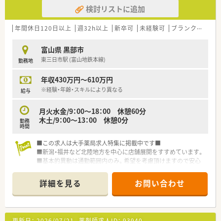
◎信頼される薬局であり続けるために、
検討リストに追加
患者さまの生活の質や日常動作を考慮した服薬指導を行ってい
ます
◎1か月単位の変形労働時間制、週平均40時間のシフト制勤務で
年間休日120日以上
週32h以上
新卒可
未経験可
ブランク可
車
す
◎直接雇用でご勤務する前に見極め期間を作れる紹介予定派遣
富山県 黒部市
のご利用も可能です
東三日市駅 (富山地鉄本線)
勤務地
＼充実のシステム／
年収430万円～610万円
◎作業の機械化、システム化を積極的に推進！
レセプト用コンピュータ、POSレジ、在庫管理システムを連動
※経験・年齢・スキルにより異なる
給与
させています
◎レセプト入力と併せて在庫情報をサーバーに集約できる環境
月火水金/9：00～18：00 休憩60分
を全店舗で展開！
木土/9：00～13：00 休憩0分
勤務
◎ピッキング・散剤共に監査システムも整っています
時間
◎最新のＩＣＴを導入した薬歴管理を行っています。現役薬剤
師さんの負担軽減に努めてます
■この求人は大手薬局求人特集に掲載中です■
◎薬剤師さんの対人業務をバックアップ！
■新潟・福井など北陸地方を中心に店舗展開をすすめています。
■基本的異動は通勤範囲内のみ。希望を考慮頂けますので安心
＼研修制度／
です。
◎地域と人を結ぶ「健康教室」を開催
■富山では、こちらの店舗合わせて8店舗目の出店です。
詳細を見る
お問い合わせ
◎社外から講師を招き、地域の皆様へ予防医療の講座を実施して
います
◎学会発表と調剤過誤防止研究会も開催しています
◎学会発表は日々の取り組みから奨励しています
更新日：
2026/07/21
薬剤師求人ID：
93940