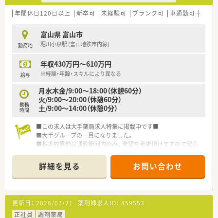
＜福利厚生制度＞
年間休日120日以上
新卒可
未経験可
ブランク可
車通勤可
高給与
■自宅からの通勤コースでも条件に当てはまれば住宅手当の支
給がございます！
富山県 富山市
■各種保険完備、OTC割引制度、退職金制度、財形貯蓄制度、福利
堀川小泉駅 (富山地鉄市内線)
勤務地
厚生制度など沢山の福利厚生制度があります
年収430万円～610万円
＜教育研修制度＞未経験・ブランクのある方にも安心！
※経験・年齢・スキルにより異なる
給与
■社内学術大会や病院研修、社外認定制度をはじめとした生涯研
月水木金/9:00～18:00（休憩60分）
修から、薬剤師として専門性の高い知識・スキルを目指せる研
火/9:00～20:00（休憩60分）
修、
勤務
土/9:00～14:00（休憩0分）
マネジメント研修・カフェテリア研修など沢山の教育研修制度が
時間
用意されています！
■この求人は大手薬局求人特集に掲載中です■
大手企業様ならではの幅広いフィールドがありますので、
■大手グループの一員になりました。
薬剤師様からスペシャリストを目指されたり、
■基本的異動は通勤範囲内のみ。希望を考慮頂けますので安心
マネージャーを目指されたり、薬局本部機能を目指されることも
です。
可能です！
詳細を見る
お問い合わせ
想像する薬剤師像をお聞かせ下さい♪
更新日：
2026/07/21
薬剤師求人ID：
459553
正社員
調剤薬局