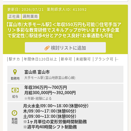
■在宅医療、無菌調剤室やクリーンベンチを設置した店舗もござ
います！
更新日：
2026/07/21
薬剤師求人ID：
413092
正社員
調剤薬局
【富山市/大手モール駅】＜年収550万円も可能◎住宅手当ア
リ＞多彩な教育研修でスキルアップが叶います！大手企業
で安定性◎駅徒歩4分とアクセス良好！お車通勤も可能
検討リストに追加
駅チカ
年間休日120日以上
新卒可
未経験可
ブランク可
車通勤
富山県 富山市
大手モール駅 (富山地鉄富山都心線)
勤務地
年収396万円～700万円
月給300,000円～392,000円
給与
※年齢・経験による
月火水金/09：00～18：00（休憩60分）
木/09：00～17：00（休憩60分）
土/09：00～13：00（休憩00分）
勤務
※1ヶ月単位の変形労働時間制勤務
時間
※週平均40時間シフト制勤務