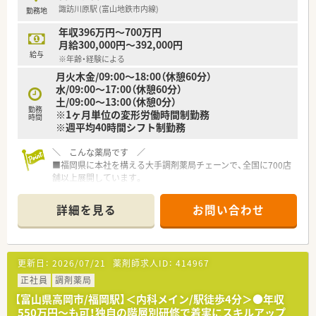
を持つ大手法人の求人です。
諏訪川原駅 (富山地鉄市内線)
勤務地
■業界で初めてM&Aをスタートした実績を持ち、今後も新規出
店やM&Aを継続的に推進することで高い成長が見込める企業で
年収396万円～700万円
す。
月給300,000円～392,000円
■地域密着型経営に注力しており、約25年前より在宅医療に取
給与
※年齢・経験による
り組んできた経験と実績を活かし、地域医療への貢献度が高いこ
月火木金/09:00～18:00（休憩60分）
とが大きな特徴です。
水/09:00～17:00（休憩60分）
土/09:00～13:00（休憩0分）
勤務
※1ヶ月単位の変形労働時間制勤務
時間
※週平均40時間シフト制勤務
＼ こんな薬局です ／
■福岡県に本社を構える大手調剤薬局チェーンで、全国に700店
舗以上展開しています。
■独自の階層別OJT教育システムを開発し、医療知識だけでなく
コミュニケーション能力や薬事・技能・態度を身につけ、着実なス
詳細を見る
お問い合わせ
キルアップが可能です。
■近隣クリニックから内科の処方箋をメインに応需しています！
枚数は45枚/日程度で、患者様に寄り添った対応ができる環境を
整えられています◎
更新日：
2026/07/21
薬剤師求人ID：
414967
＼ 子育て支援が充実 ／
正社員
調剤薬局
子育て支援企業として「くるみんマーク」を取得しており、小学
【富山県高岡市/福岡駅】＜内科メイン/駅徒歩4分＞●年収
校1年の修了まで時短勤務が可能、育児休業特別有給休暇なども
550万円～も可！独自の階層別研修で着実にスキルアップ