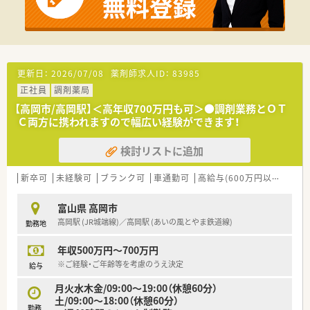
■調剤とOTC業務の割合が9対1と調剤業務に専念しやすく、薬
剤師の専門性を活かせる環境づくりに注力しています。
■岐阜県からワークライフバランス推進エクセレント企業とし
て認定されるなど、働きやすい職場環境の整備に積極的です。
【勤務実態について】
更新日：
2026/07/08
薬剤師求人ID：
83985
■調剤とOTC業務の割合が9対1となっており、薬剤師としての
正社員
調剤薬局
専門的な業務に集中でき、雑務的業務は一切ございません。
■薬剤師1人につき1台の電子薬歴用iPadが用意されているた
【高岡市/高岡駅】＜高年収700万円も可＞●調剤業務とＯＴ
め、記録入力のための待ち時間が発生いたしません。
Ｃ両方に携われますので幅広い経験ができます！
■全社的にワークライフバランスを重視する社風があり、全員が
しっかりと休むことも大切な仕事の一部と考えています。
検討リストに追加
【こんな方が活躍中】
新卒可
未経験可
ブランク可
車通勤可
高給与(600万円以上)
寮・
■ご自身の家庭やプライベートの時間を大切にしながら、仕事と
両立させて充実した毎日を送っている方が多数在籍していま
す。
富山県 高岡市
■研修制度を積極的に活用して自身の専門知識を深め、患者様に
高岡駅 (JR城端線)／高岡駅 (あいの風とやま鉄道線)
勤務地
対して質の高い医療サービスを提供している方が活躍中です。
■将来的なステップアップを見据え、マネジメントスキルを磨き
年収500万円～700万円
ながら店舗運営に深く関わっている方が活躍しています。
※ご経験・ご年齢等を考慮のうえ決定
給与
月火水木金/09:00〜19:00（休憩60分）
土/09:00～18:00（休憩60分）
勤務