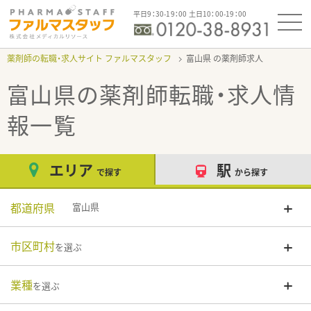
平日9：30-19：00 土日10：00-19：00
薬剤師の転職・求人サイト ファルマスタッフ
富山県
富山県
の薬剤師転職・求人情
報一覧
エリア
駅
で探す
から探す
都道府県
富山県
市区町村
を選ぶ
業種
を選ぶ