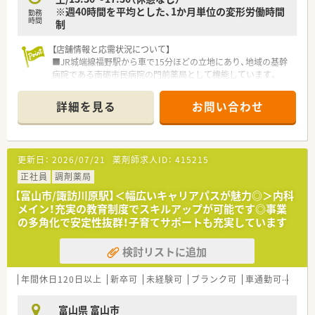
※週40時間を平均とした、1か月単位の変形労働時間
■地域に根差し、かかりつけ薬剤師として患者様の健康を支える
勤務
時間
制
ことにやりがいを感じる方が活躍中です。
【店舗情報と応需状況について】
■JR城端線福野駅から車で15分ほどの立地にあり、地域の基幹
病院である南砺市民病院の門前薬局として機能しています。
■内科・外科・整形外科・眼科・耳鼻科・小児科・婦人科など総合科
目を1日80枚から100枚程度応需しており、幅広い処方知識が習
詳細を見る
お問い合わせ
得できる環境です。
■薬剤師は常時3名から4名の複数名体制で、17時30分までの開
局時間なので、安心して業務に取り組め、プライベートの時間も
確保できます。
更新日：
2026/07/21
薬剤師求人ID：
415215
【募集背景と求める人物像について】
正社員
調剤薬局
■欠員補充を目的とした募集ですが、かかりつけ薬剤師や健康サ
【富山市/諏訪川原駅】＜幅広いキャリアパスが魅力◎＞内科
ポートへの意識が高い方を積極的に採用しています。
メイン！充実の教育制度でスキルアップが可能です◎事業
■年齢は20代から50代半ばまで相談可能で、40代までは未経験
の多角化で安定性抜群！子育てサポートも充実しています
者も随時相談でき、マイカー通勤が可能な方を歓迎しています。
■地域に密着し、患者さま一人ひとりと向き合った質の高い服薬
検討リストに追加
指導を実践したいという意欲のある方に最適な求人です。
【法人特徴について】
年間休日120日以上
新卒可
未経験可
ブランク可
車通勤可
高給与
■東証プライム上場企業として全国に350店舗以上を展開し、大
学病院門前やドラッグストア・コンビニ併設など多様な薬局形態
富山県 富山市