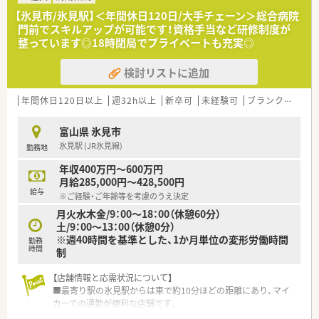
■ご自身のライフプランに合わせて「自宅通勤」や「広域エリア」
【氷見市/氷見駅】＜年間休日120日/大手チェーン＞総合病院
など4つの勤務コースを選択できます。
門前でスキルアップが可能です！資格手当など研修制度が
■患者様としっかり向き合えるよう、身体的負担の少ない「座り
整っています◎18時閉局でプライベートも充実◎
カウンター」を積極的に導入しています。
検討リストに追加
【こんな取り組みをしています】
■創業当初から地域医療への貢献を重視し、現在では在宅医療の
実施率が90%を超えています。 ■医療用サプリメントやアロマ
年間休日120日以上
週32h以上
新卒可
未経験可
ブランク可
車
などを活用した予防医療にも積極的に取り組み、健康をサポート
します。
富山県 氷見市
■現場の薬剤師がDI委員会に参加し、ジェネリック医薬品の選定
氷見駅 (JR氷見線)
勤務地
などに意見を反映させています。
年収400万円～600万円
【こんな方が活躍中】
月給285,000円～428,500円
■育児休業取得率100%、復帰率96%という実績のもと、子育て
給与
※ご経験・ご年齢等を考慮のうえ決定
世代のスタッフが多数活躍中です。
月火水木金/9：00～18：00（休憩60分）
■地域に根ざした医療を提供したいという想いを持ち、患者様か
土/9：00～13：00（休憩0分）
ら信頼される方が活躍しています。
※週40時間を基準とした、1か月単位の変形労働時間
■スタッフ同士が互いに協力し合う風土があり、チームワークを
勤務
時間
制
大切にできる方が活躍中です。
【店舗情報と応需状況について】
■最寄り駅の氷見駅からは車で約10分ほどの距離にあり、マイ
カーでの通勤が便利な店舗です。
■市民病院の門前に位置し、総合科目の処方箋を1日平均50枚ほ