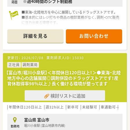
※週40時間のシフト制勤務
時間
■東海・北陸地方を中心に展開しているドラッグストアです。
■基本的にはレジ打ちや商品の棚卸業務がなく、調剤・OTC販売
に注力出来る環境です。
詳細を見る
お問い合わせ
更新日：
2026/07/08
薬剤師求人ID：
15030
正社員
調剤薬局
【富山市/堀川小泉駅】＜年間休日120日以上！＞●東海・北陸
地方中心の店舗展開◎調剤併設のドラッグストアです！産
育休取得率98％以上♪長く働ける環境が整ってます
検討リストに追加
年間休日120日以上
週32h以上
新卒可
未経験可
車通勤可
高給与
富山県 富山市
堀川小泉駅 (富山地鉄市内線)
勤務地