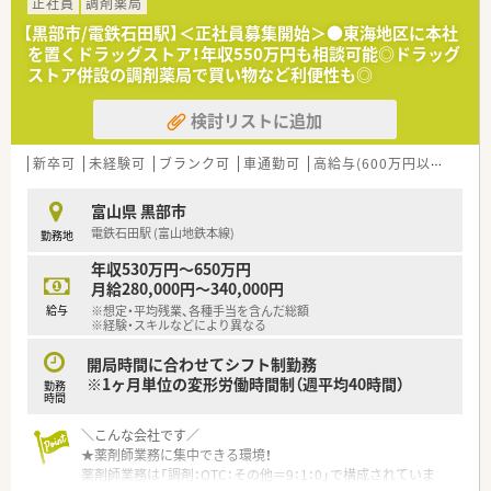
す。
正社員
調剤薬局
その一つが約20年前から導入され、進化を続けている調剤シス
【黒部市/電鉄石田駅】＜正社員募集開始＞●東海地区に本社
テム「SPITS」。
を置くドラッグストア！年収550万円も相談可能◎ドラッグ
処方箋受付から一連の調剤業務を連動させ、業務効率化を図るほ
ストア併設の調剤薬局で買い物など利便性も◎
か、
調剤過誤防止機能を高め、患者様と働くスタッフを守っていま
検討リストに追加
す。
システム改修が必要な制度変更があった場合も、迅速に対応でき
る強みを生かしていきます。
新卒可
未経験可
ブランク可
車通勤可
高給与(600万円以上)
大
★刷新された新規採用者研修
富山県 黒部市
中途入社ならではの悩みを解消し、さくら薬局グループのビジョ
電鉄石田駅 (富山地鉄本線)
勤務地
ンや社内規定などをご案内。
同期入社の方との繋がりを踏まえ、『さくら薬局の薬剤師』とし
年収530万円～650万円
て、安心してキャリアをスタートいただくための研修です。
月給280,000円～340,000円
店舗OJT・フォローアップや通常の社内研修と絡めて中途入社専
給与
※想定・平均残業、各種手当を含んだ総額
門の体系的な研修をご用意。
※経験・スキルなどにより異なる
安心して飛び込める体制が整備されています。
開局時間に合わせてシフト制勤務
★業界トップクラスの認定薬局数と盤石化を図る組織体制
※1ヶ月単位の変形労働時間制（週平均40時間）
勤務
全店舗で地域連携薬局を目指している地域に根差した調剤薬局
時間
です。
＼こんな会社です／
がん診療連携拠点病院等との密な連携を行いつつ、より高度な薬
★薬剤師業務に集中できる環境！
学管理や、
薬剤師業務は「調剤：OTC：その他＝9：1：0」で構成されていま
高い専門性が求められる特殊な調剤に対応できる専門医療機関