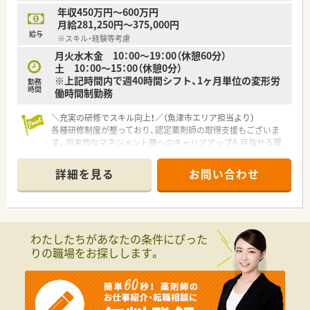
年収450万円～600万円
月給281,250円～375,000円
給与
※スキル・経験等考慮
月火水木金 10：00～19：00（休憩60分）
土 10：00～15：00（休憩0分）
※上記時間内で週40時間シフト、1ヶ月単位の変形労
勤務
時間
働時間制勤務
＼充実の研修でスキル向上！／（魚津市エリア担当より）
各種研修制度が整っており、認定薬剤師の取得支援もございま
す。将来的なマネジメント層へのキャリアアップも目指せる環
境です。
＊------------------------------------------＊
詳細を見る
お問い合わせ
【店舗情報と応需状況について】
■魚津駅から車で4分ほどの場所に位置し、面対応で処方箋を応
需する調剤併設ドラッグストアです。
■1日あたりの処方箋応需枚数は10枚程度であり、一人ひとりの
患者様と丁寧に向き合える環境です。
わたしたちがあなたの条件にぴった
■現在の店舗の人員体制につきましては、常勤薬剤師が1名、パ
りの職場をお探しします。
ート従業員が2名から3名で運営しております。
【法人特徴について】
■東証プライム上場グループの安定した経営基盤を持ち、東海地
方を中心に全国的に幅広く店舗展開を行っている企業です。