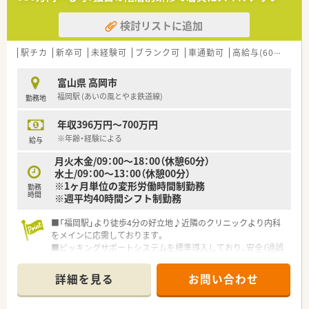
設けています◎男性の育児休暇実績も多数あり！会社全体で子育
て支援のサポートも充実しております
検討リストに追加
＼ 幅広いキャリアパスが魅力です ／
がんや糖尿病など疾患別の専門性を高めた専門薬剤師(社内認定
駅チカ
新卒可
未経験可
ブランク可
車通勤可
高給与(600万円以上)
制度)としてのキャリア、薬局運営や薬局経営といったマネージ
ャーとしてのキャリアなど、ご自身の志向に合わせたキャリアが
富山県 高岡市
描けます！
福岡駅 (あいの風とやま鉄道線)
勤務地
薬剤師として人事、教育、経営コンサル等に携わっている方もい
らっしゃりと、たくさんの選択肢があることが魅力です◎
年収396万円～700万円
＼ 休暇制度も充実 ／
※年齢・経験による
給与
年間休日は124日！有給休暇は入社後すぐ付与されます◎
月火木金/09：00～18：00（休憩60分）
連続休暇制度、メモリアル休暇、サポート休暇、ボランティア休
水土/09：00～13：00（休憩00分）
暇などがあり、ワークライフバランスを推奨されています！
※1ヶ月単位の変形労働時間制勤務
勤務
時間
※週平均40時間シフト制勤務
■「福岡駅」より徒歩4分の好立地♪近隣のクリニックより内科
をメインに応需しております。
■ピッキングサポートシステムを標準導入しており、安全（過誤
防止）への環境作りを進めております。
■子育て支援企業として「くるみんマーク」を取得しておりま
詳細を見る
お問い合わせ
す。育休等の制度や育児助成金など、手厚いサポートがございま
す