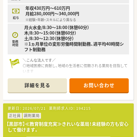
年収430万円～610万円
月給280,000円～340,000円
給与
※経験・年齢・スキルにより異なる
月火水金/8:30～18:00（休憩60分）
木/8:30～15:00（休憩60分）
土/8:30～12:30（休憩0分）
勤務
※1ヵ月単位の変形労働時間制勤務、週平均40時間シ
時間
フト制勤務
＼こんな法人です／
◎地域医療に貢献し、地域の生活者に信頼される薬局を目指して
います
◎全国に約350店舗以上を展開中！成長を続ける企業です
◎最新システムの導入や健康フェアの開催を通じて、患者さまと
詳細を見る
お問い合わせ
のコミュニケーションを大切にしています
◎患者様のＱＯＬ、ＡＤＬを考慮した服薬指導、最新のＩＣＴを
導入した薬歴管理を行っています
そのために最新システムの導入や健康フェアの開催を通じて、
更新日：
2026/07/21
薬剤師求人ID：
194215
地域に根ざした薬局を作り上げています
◎在宅取り扱い店舗も全国に広がっており、これから必要とされ
正社員
調剤薬局
る薬局のために取り組んでいます
【黒部市】≪教育制度充実≫きれいな薬局！未経験の方も安心
して働けます。
＼こんな働き方です／