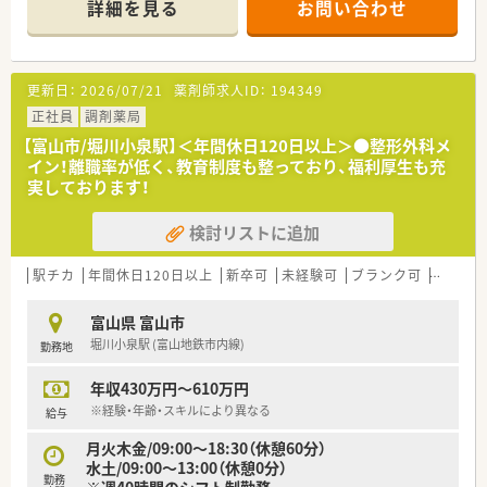
詳細を見る
お問い合わせ
駅 (富山地鉄市内線)から徒歩5分とアクセス良好！もちろんお車
での通勤も可能です
■内科・皮膚科の処方箋をメインに応需しています！門前クリニ
ックとの関係性も良好でストレスなくご勤務いただけます
更新日：
2026/07/21
薬剤師求人ID：
194349
■枚数は約80～90枚/日ですが、薬剤師は常時3～4名のため、1
人あたりの枚数は多くないため落ち着いてご勤務いただけます
正社員
調剤薬局
■～18時までの開局の店舗です。お仕事終わりの時間も有意義
【富山市/堀川小泉駅】＜年間休日120日以上＞●整形外科メ
に過ごせます♪
イン！離職率が低く、教育制度も整っており、福利厚生も充
実しております！
＜経験は不問です！＞
未経験・ブランクがある方も歓迎いたします！大手ならでは、研修
検討リストに追加
制度も非常に整っておりますので、安心してご勤務いただけます
駅チカ
年間休日120日以上
新卒可
未経験可
ブランク可
車通勤
富山県 富山市
堀川小泉駅 (富山地鉄市内線)
勤務地
年収430万円～610万円
※経験・年齢・スキルにより異なる
給与
月火木金/09:00～18:30（休憩60分）
水土/09:00～13:00（休憩0分）
勤務