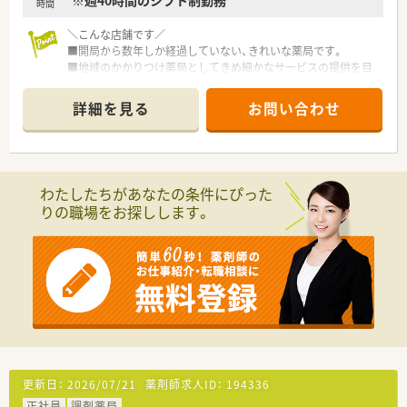
※週40時間のシフト制勤務
時間
＼こんな店舗です／
■開局から数年しか経過していない、きれいな薬局です。
■地域のかかりつけ薬局としてきめ細かなサービスの提供を目
指しています。
■整形外科の処方をメインに応需しています。
詳細を見る
お問い合わせ
＼こんな法人です／
◎地域医療に貢献し、地域の生活者に信頼される薬局を目指して
います。
◎全国に約350店舗以上を展開中！成長を続ける企業です。
わたしたちがあなたの条件にぴった
◎最新システムの導入や健康フェアの開催を通じて、
りの職場をお探しします。
患者さまとのコミュニケーションを大切にしています。
◎患者様のＱＯＬ、ＡＤＬを考慮した服薬指導、最新のＩＣＴを
導入した薬歴管理を行っています。そのために最新システムの
導入や健康フェアの開催を通じて、地域に根ざした薬局を作り上
げています。
◎在宅取り扱い店舗も全国に広がっており、これから必要とされ
る薬局のために取り組んでいます。
＼こんな働き方です／
◎信頼される薬局であり続けるために、
患者さまの生活の質や日常動作を考慮した服薬指導を行ってい
更新日：
2026/07/21
薬剤師求人ID：
194336
ます。
正社員
調剤薬局