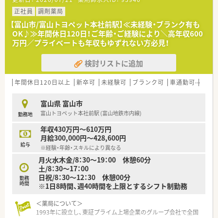
◎調剤過誤防止については「研究会報」として全社共有していま
す
正社員
調剤薬局
【富山市/富山トヨペット本社前駅】≪未経験・ブランク有も
＼福利厚生／
OK♪≫年間休日120日！ご年齢・ご経験により＼高年収600
従業員持株会、共済会、永年勤続表彰、
万円／プライベートも年収もゆずれない方必見！
確定拠出年金制度など様々な福利厚生をご用意されています
検討リストに追加
年間休日120日以上
新卒可
未経験可
ブランク可
車通勤可
高給与
富山県 富山市
富山トヨペット本社前駅 (富山地鉄市内線)
勤務地
年収430万円～610万円
月給300,000円～428,600円
給与
※経験・年齢・スキルにより異なる
月火水木金/8：30～19：00 休憩60分
土/8：30～17：00
日祝/8：30～12：30 休憩00分
勤務
時間
※1日8時間、週40時間を上限とするシフト制勤務
＜薬局について＞
1993年に設立し、東証プライム上場企業のグループ会社で全国