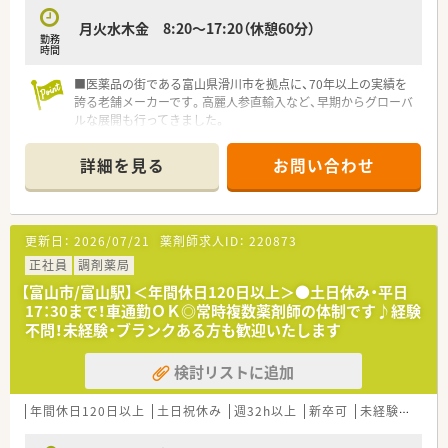
月火水木金 8:20～17:20（休憩60分）
勤務
時間
■医薬品の街である富山県滑川市を拠点に、70年以上の実績を
誇る老舗メーカーです。高麗人参直輸入など、早期からグローバ
ルな展開も行ってきました。
■一般用医薬品（OTC医薬品）の製造・販売を主軸としながら健康
食品事業にも進出しており、幅広いヘルスケア製品を提供してい
詳細を見る
お問い合わせ
ます。
■自社ブランド製品の展開にとどまらず、他社からの受託製造
（OEM）にも積極的に対応しています。開発担当者と綿密な協議
を行い、企画から商品化までをきめ細かく支援しています。
更新日：
2026/07/21
薬剤師求人ID：
220873
■GMP（医薬品の製造管理及び品質管理の基準）適合工場を完
成。「安全性と信頼性」を最優先に掲げ、徹底した製造管理・品質
正社員
調剤薬局
管理体制のもとで製品をつくり上げています。
【富山市/富山駅】＜年間休日120日以上＞●土日休み・平日
■「正韓高麗紅参末」や「明治牛黄蟾酥（ごおうせんそ）」など、高
17：30まで！車通勤ＯＫ◎常時複数薬剤師の体制です♪経験
麗人参や牛黄といった生薬成分を用いた、古来の確かな薬効を持
不問！未経験・ブランクある方も歓迎いたします
つ製品ラインナップを強みとしています。
■伝統薬だけでなく、近年注目を集めるエイジングケア成分
検討リストに追加
「NMN（ニコチンアミドモノヌクレオチド）」を配合したサプリメ
ントをシリーズ化し、現代のニーズに合わせた注力製品として展
開しています。
年間休日120日以上
土日祝休み
週32h以上
新卒可
未経験可
ブ
■各種社会保険の完備に加え、勤続年数を問わない退職金共済制
度への加入や、定年（60歳）後の再雇用制度（65歳まで）など、社員