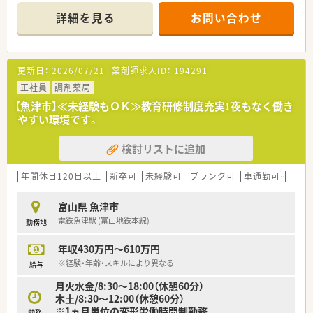
電子薬歴がございます。
詳細を見る
お問い合わせ
■教育プログラムも整っていますので、未経験の方も安心して就
業いただけます。
＼こんな法人です／
更新日：
2026/07/21
薬剤師求人ID：
194291
◎地域医療に貢献し、地域の生活者に信頼される薬局を目指して
います。
正社員
調剤薬局
◎全国に約350店舗以上を展開中！成長を続ける企業です。
【魚津市】≪未経験もＯＫ≫教育研修制度充実！夜もなく働き
◎最新システムの導入や健康フェアの開催を通じて、
やすい環境です。
患者さまとのコミュニケーションを大切にしています。
◎患者様のＱＯＬ、ＡＤＬを考慮した服薬指導、最新のＩＣＴを
検討リストに追加
導入した薬歴管理を行っています。そのために最新システムの
導入や健康フェアの開催を通じて、地域に根ざした薬局を作り上
げています。
年間休日120日以上
新卒可
未経験可
ブランク可
車通勤可
高給与
◎在宅取り扱い店舗も全国に広がっており、これから必要とされ
る薬局のために取り組んでいます。
富山県 魚津市
電鉄魚津駅 (富山地鉄本線)
勤務地
＼こんな働き方です／
◎信頼される薬局であり続けるために、
年収430万円～610万円
患者さまの生活の質や日常動作を考慮した服薬指導を行ってい
ます。
※経験・年齢・スキルにより異なる
給与
◎勤務時間は18時まで。門前のクリニックから処方箋を受けて
月火水金/8:30～18:00（休憩60分）
います。
木土/8:30～12:00（休憩60分）
◎地域の患者さんが多く来局されています。
※1ヵ月単位の変形労働時間制勤務
勤務