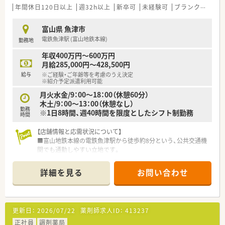
年間休日120日以上
週32h以上
新卒可
未経験可
ブランク可
車
富山県 魚津市
電鉄魚津駅 (富山地鉄本線)
勤務地
年収400万円～600万円
月給285,000円～428,500円
給与
※ご経験・ご年齢等を考慮のうえ決定
※紹介予定派遣利用可能
月火水金/9：00～18：00（休憩60分）
木土/9：00～13：00（休憩なし）
勤務
※1日8時間、週40時間を限度としたシフト制勤務
時間
【店舗情報と応需状況について】
■富山地鉄本線の電鉄魚津駅から徒歩約8分という、公共交通機
関でも通勤しやすい立地です。
■形成外科や皮膚科の処方箋を中心に、1日あたり平均で50枚か
ら60枚ほどを応需しています。
詳細を見る
お問い合わせ
■現在は30代から40代の女性薬剤師2名と事務員2名が在籍して
おります。
【法人特徴について】
更新日：
2026/07/22
薬剤師求人ID：
413237
■全国に350店舗以上の調剤薬局を多角的に展開している、東証
プライム市場上場の安定企業です。
正社員
調剤薬局