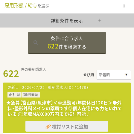
雇用形態 / 給与
を選ぶ
詳細条件を表示
条件に合う求人
622
件を
検索する
622
件の薬剤師求人
並び順
更新日：
2026/07/22
薬剤師求人ID：
414708
正社員
調剤薬局
★急募【富山県/魚津市】＜車通勤可/年間休日120日＞●外
科・整形外科メインの薬局です◎個人在宅にも力をいれて
います！年収MAX600万円まで検討可能♪
検討リストに追加