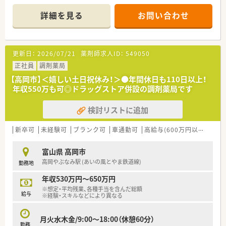
す。
連携薬局も取得しています。
また、1人1台iPadが支給されるためカスタマイズ機能も利用で
本社から業界動向などの情報が常に発信されており、患者様や医
詳細を見る
お問い合わせ
き、ストレスなく薬歴記載ができます。
療機関と信頼関係を築きやすい体制があるのも認定薬局が増え
このように利便性の高いシステムを導入することで、時間を有効
ている理由の1つです。
活用し対人業務を充実させることが可能です。
★安心して働ける環境と福利厚生制度
更新日：
2026/07/21
薬剤師求人ID：
549050
★地域に密着した健康ステーション！
年間休日が「126日相当時間」と業界トップクラスのさくら薬局
スーパーやスポーツクラブなどのグループ企業と共に、多業種と
正社員
では産休・育休の希望取得率も100％！長く働き続けるための環
調剤薬局
連携した出店をしております。
境づくりを考え、ライフステージに応じた福利厚生をご用意して
【高岡市】＜嬉しい土日祝休み！＞●年間休日も110日以上！
「調剤の待ち時間に買物を…」「いつも利用するスーパーでお薬
います。
年収550万も可◎ドラッグストア併設の調剤薬局です
を受け取れると便利…」といった利便性・集客力があり、
また、患者さまへの想いをカタチにする「リトルチャレンジ制
不特定多数の医療機関から発行された面分業の処方せんが集ま
度」では「現場主義」を念頭に、
検討リストに追加
ります。
地域・店舗ごとに異なる患者さまのニーズやスタッフの思いを実
取り扱う薬剤の種類が多く、疾患内容も多岐にわたっており、幅
現する取り組みも行っています。
広い勉強ができるのも特徴です。
入社後もひとりひとりの薬剤師像に近しい多彩なキャリアステ
新卒可
未経験可
ブランク可
車通勤可
高給与(600万円以上)
大
ップをご用意しております。
★薬剤師スキルの向上が可能！
こうした働きやすい環境づくりに力を入れている『さくら薬局グ
富山県 高岡市
医師の開業支援も行っており、開院時からマンツーマン体制を整
ループ』でご活躍されてみませんか？
高岡やぶなみ駅 (あいの風とやま鉄道線)
勤務地
えている調剤薬局が多くあります。
そのため、しっかりと薬剤師スキルを豊富な処方箋枚数から向上
年収530万円～650万円
させることが可能です。
※想定・平均残業、各種手当を含んだ総額
また、患者様へのフォローアップやトレーシングレポートの作成
給与
※経験・スキルなどにより異なる
などを通して、地域の患者様の健康に寄り添っています。
月火水木金/9:00～18:00（休憩60分）
★挑戦する人にはチャンス（多彩なキャリアパス）があります！
勤務