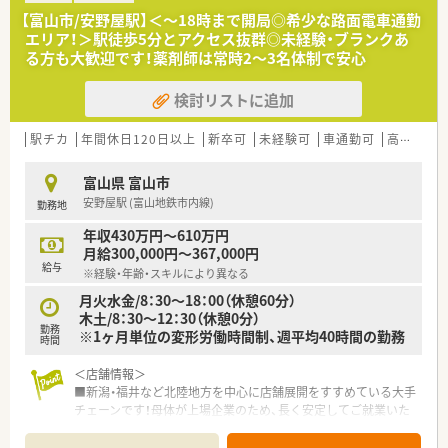
【富山市/安野屋駅】＜～18時まで開局◎希少な路面電車通勤
エリア！＞駅徒歩5分とアクセス抜群◎未経験・ブランクあ
る方も大歓迎です！薬剤師は常時2～3名体制で安心
検討リストに追加
駅チカ
年間休日120日以上
新卒可
未経験可
車通勤可
高給与(600万円以上)
富山県 富山市
安野屋駅 (富山地鉄市内線)
勤務地
年収430万円～610万円
月給300,000円～367,000円
給与
※経験・年齢・スキルにより異なる
月火水金/8：30～18：00（休憩60分）
木土/8：30～12：30（休憩0分）
勤務
※1ヶ月単位の変形労働時間制、週平均40時間の勤務
時間
＜店舗情報＞
■新潟・福井など北陸地方を中心に店舗展開をすすめている大手
チェーンです！母体が上場企業のため、長く安定してご就業いた
だけます
■富山市内では珍しい、路面電車で通勤可能な店舗です◎安野屋