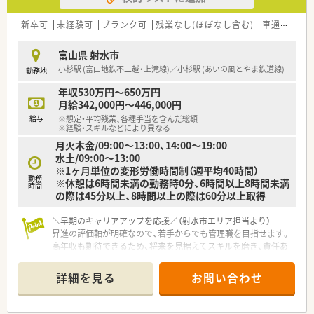
アップにつながります
新卒可
未経験可
ブランク可
残業なし(ほぼなし含む)
車通勤可
富山県 射水市
小杉駅 (富山地鉄不二越・上滝線)／小杉駅 (あいの風とやま鉄道線)
勤務地
年収530万円～650万円
月給342,000円～446,000円
給与
※想定・平均残業、各種手当を含んだ総額
※経験・スキルなどにより異なる
月火木金/09:00～13:00、14:00～19:00
水土/09:00～13:00
※1ヶ月単位の変形労働時間制（週平均40時間）
勤務
※休憩は6時間未満の勤務時0分、6時間以上8時間未満
時間
の際は45分以上、8時間以上の際は60分以上取得
＼早期のキャリアアップを応援／（射水市エリア担当より）
昇進の評価軸が明確なので、若手からでも管理職を目指せます。
高年収も期待できるため、将来を見据えてスキルを磨き、責任あ
るポジションで活躍したい方を募集中です。
＊------------------------------------------＊
詳細を見る
お問い合わせ
【店舗情報と応需状況について】
■あいの風とやま鉄道線の小杉駅から車で5分の場所に位置して
おり、内科をメインに1日平均10枚から20枚の処方箋を応需して