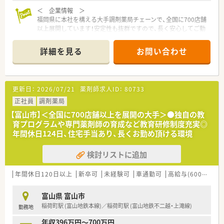
＜ 企業情報 ＞
福岡県に本社を構える大手調剤薬局チェーンで、全国に700店舗
以上展開しています！安定性も抜群ですので、長く安心してご勤
務いただけます♪
詳細を見る
お問い合わせ
＜ 薬局情報 ＞
■富山地鉄富山都心線「大手モール」駅 より徒歩4分と通勤便利！
お車での通勤も可能です◎
■富山城址公園に近く、大通りに面しておりキレイな街並みで
更新日：
2026/07/21
薬剤師求人ID：
80733
す。駅までの道も明るく公共交通機関でも安心してお通いいた
だけます
正社員
調剤薬局
■内科の処方箋をメインに応需しています。枚数は約40～50枚/
【富山市】＜全国に700店舗以上を展開の大手＞●独自の教
日で、患者様とのコミュニケーションの時間を確保しています。
育プログラムや専門薬剤師の育成など教育研修制度充実◎
■18時までの開局ですので、プライベート充実できる環境がご
年間休日124日、住宅手当あり、長くお勤め頂ける環境
ざいます
検討リストに追加
＼ おすすめポイント ／
■最新機器の積極的な導入、店舗間での情報・ノウハウの共有に
より業務効率化を図ることで、患者様とのコミュニケーションの
年間休日120日以上
新卒可
未経験可
車通勤可
高給与(600万円以上)
時間を確保しています。
■在宅医療にも注力しており、無菌調剤室やクリーンベンチを設
富山県 富山市
置した店舗も展開しています。また、在宅医療研修も実施するこ
稲荷町駅 (富山地鉄本線)／稲荷町駅 (富山地鉄不二越・上滝線)
勤務地
とで知識や技能の向上を図っています
■専門薬剤師として「専門性」を追求していくキャリア、薬局長
年収396万円～700万円