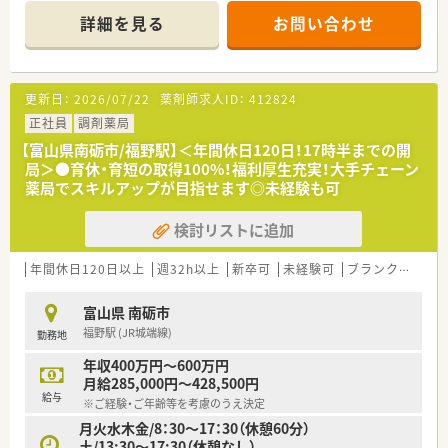
ど応需しており学べる環境です。
詳細を見る
お問い合わせ
■薬剤師は常時3名体制で業務にあたっており、協力しながら落
ち着いて患者様と向き合えます。
【法人特徴について】
更新日：
2026/07/22
薬剤師求人ID：
412824
■全国に350店舗以上を展開する東証プライム上場企業で、安定
した経営基盤のもとで働けます。
正社員
調剤薬局
■「地域密着」をコンセプトに創業当初から在宅医療に注力し、
【富山県南砺市/福野駅】＜年間休日120日！17時半までの開
現在の実施率は90％以上を誇ります。
局＞●育休・育短の取得100%！福利厚生充実！大手チェーン
■ご自身のライフスタイルに合わせて、自宅通勤コースやエリア
薬局でスキルアップが目指せます◎未経験も可
限定コースなど4つの勤務コースから選択が可能です。
検討リストに追加
【職場環境と雰囲気】
■最新の監査システムを導入しており、薬剤師が安心して調剤業
務に専念できる環境を整えています。
年間休日120日以上
週32h以上
新卒可
未経験可
ブランク可
車
■立ち仕事が多い薬剤師の負担を軽減したいという想いから、座
って服薬指導ができるカウンターです。
富山県 南砺市
■ジェネリック医薬品の選定などに現場の意見を反映させる仕
福野駅 (JR城端線)
勤務地
組みがあり、主体的に業務に関われます。
年収400万円～600万円
【こんな方が活躍中】
月給285,000円～428,500円
■育児休業からの復帰率が96%と非常に高く、多くの薬剤師が
給与
※ご経験・ご年齢等を考慮のうえ決定
子育てと仕事を両立させています。
月火水木金/8：30～17：30（休憩60分）
■充実したキャリアパス制度を利用し、管理職や専門薬剤師とし
土/13:30～17:30（休憩なし）
て目標を持って働いている方が多いです。