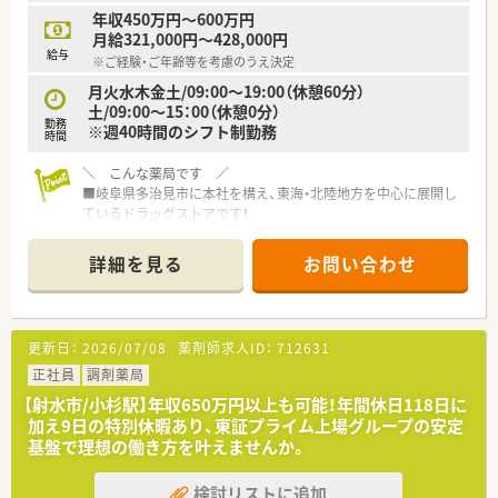
年収450万円～600万円
月給321,000円～428,000円
給与
※ご経験・ご年齢等を考慮のうえ決定
月火水木金土/09:00～19:00（休憩60分）
土/09:00～15：00（休憩0分）
勤務
※週40時間のシフト制勤務
時間
＼ こんな薬局です ／
■岐阜県多治見市に本社を構え、東海・北陸地方を中心に展開し
ているドラッグストアです！
■東証プライム上場企業のグループ会社のため経営も安定して
います
詳細を見る
お問い合わせ
■堀川小泉駅 (富山地鉄市内線)より徒歩約10分程度のところに
位置しています。駐車場もございますので、お車通勤も便利です
＼ オススメポイント ／
更新日：
2026/07/08
薬剤師求人ID：
712631
■基本的には、レジ打ちや商品の棚卸業務はございません◎調
剤・OTC販売に注力出来る環境がございます
正社員
調剤薬局
■育休の取得率は98％以上！男性の育休取得にも積極的に推奨
【射水市/小杉駅】年収650万円以上も可能！年間休日118日に
しています。また、子育てサポート企業として厚生労働大臣の認
加え9日の特別休暇あり、東証プライム上場グループの安定
定を受け「くるみんマーク」を取得しています。
基盤で理想の働き方を叶えませんか。
■全店舗電子薬歴I-pad導入されており、１人１台ずつ各店舗に
用意されていますので、薬歴渋滞がおこりません。
検討リストに追加
■面対応の店舗のため様々な処方箋に触れることができ、スキル