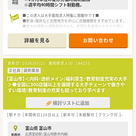
時間
※週平均40時間シフト制勤務。
＼充実のシステム／
◎作業の機械化、システム化を積極的に推進！
■この求人は大手薬局求人特集に掲載中です■
◎レセプト用コンピュータ、POSレジ、在庫管理システムを連動
■新潟・福井など北陸地方を中心に店舗展開をすすめています。
させています。
■基本的異動は通勤範囲内のみ。希望を考慮頂けますので安心
◎レセプト入力と併せて在庫情報をサーバーに集約できる環境
です。
を全店舗で展開！
■福利厚生・教育制度も整っていますので、未経験の方でも安心
◎ピッキング・散剤共に監査システムも整っています！
詳細を見る
お問い合わせ
です。
◎最新のＩＣＴを導入した薬歴管理を行っています。現役薬剤
■富山県内に4店舗あります。
師さんの負担軽減に努めてます。
◎薬剤師さんの対人業務をバックアップ！
更新日：
2026/07/21
薬剤師求人ID：
194255
＼研修制度／
正社員
調剤薬局
◎地域と人を結ぶ「健康教室」を開催！
◎社外から講師を招き、地域の皆様へ予防医療の講座を実施して
【富山市】＜内科・透析メイン/福利厚生・教育制度充実の大手
います。
＞●全国に300店舗以上を展開する大手チェーンで働きや
◎学会発表と調剤過誤防止研究会も開催しています。
すい環境！教育制度の充実も図っており学べます
◎学会発表は日々の取り組みから奨励。
◎調剤過誤防止については「研究会報」として全社共有していま
検討リストに追加
す。
駅チカ
年間休日120日以上
新卒可
未経験可
ブランク可
車通勤
富山県 富山市
広貫堂前駅 (富山地鉄市内線)
勤務地