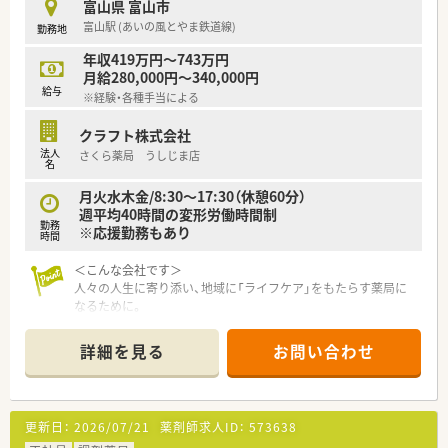
富山県 富山市
が長期的に安心して働ける制度が整っています。
富山駅 (あいの風とやま鉄道線)
勤務地
■完全週休2日制（土日祝休み）の導入や、残業時間の削減（月平
均5〜20時間以内など）に取り組んでおり、プライベートとの両
年収419万円～743万円
立がしやすい職場環境づくりが行われています。
月給280,000円～340,000円
■「富山県中小企業リバイバル補助金」を活用した事業展開や、
給与
※経験・各種手当による
地元の関連会社（明治理研株式会社）との連携など、地元自治体や
富山の薬業産業の発展に寄与する活動を行っています。
クラフト株式会社
法人
さくら薬局 うしじま店
名
月火水木金/8:30～17:30（休憩60分）
週平均40時間の変形労働時間制
勤務
※応援勤務もあり
時間
＜こんな会社です＞
人々の人生に寄り添い、地域に「ライフケア」をもたらす薬局に
なるために。
さくら薬局グループでは様々な取り組みとともに、患者さまひと
りひとりの人生に寄り添い、質の高い医療サービスを届ける薬剤
詳細を見る
お問い合わせ
師を求め育てています。
＜特徴・ポイントのご紹介＞
★薬剤師を守る独自システム
更新日：
2026/07/21
薬剤師求人ID：
573638
業務をサポートするために様々なシステムを独自開発していま