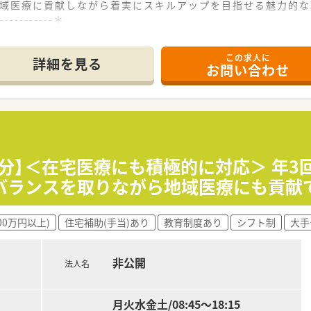
地域医療に貢献しながら着実にスキルアップを目指せる魅力的な
------------＊
この求人に
立地にあり、通勤に便利なだけでなく車通勤も可能なため通いや
詳細を見る
お問い合わせ
の処方箋を1日あたり40枚から50枚ほど応需し、地域の健康
の患者様110名を担当、常勤3名と非常勤3名の薬剤師が協力
開しており、複数の店舗を通じて地域住民の健康維持に深く貢献
を目指し、患者様とのコミュニケーションを重視する温かい社風
し、長期的にキャリアを築けるような柔軟な勤務体系の整備を進
6分】＜在宅医療にも積極的に対応＞ 年3
バランスを取りながら地域医療にも貢献
、居宅への訪問指導を積極的に行うことで地域包括ケアシステム
的な社内勉強会を開催し、最新の医薬品情報や服薬指導スキルの
00万円以上)
住宅補助(手当)あり
教育制度あり
シフト制
大手
支援するため、有給休暇の取得推奨やシフトの柔軟な調整に取り
非公開
法人名
月火水金土/08:45～18:15