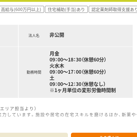
度があり、賞与3ヶ月分と決算賞与を含めた年3回の賞与支給
高給与(600万円以上)
住宅補助(手当)あり
認定薬剤師取得支援あ
実しており、遠方からの就業を希望される方にとっても非常に魅
非公開
法人名
月金
09：00～18：30（休憩60分）
火水木
09：00～17：00（休憩60分）
勤務時間
土
09：00～12：30（休憩なし）
※1ヶ月単位の変形労働時間制
エリア担当より）
注力しています。施設や居宅の在宅スキルを磨けるほか、新薬
------------＊