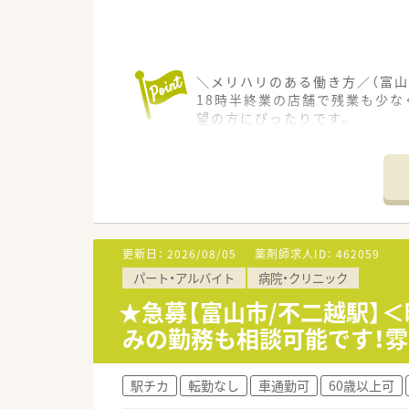
＼メリハリのある働き方／（富山
18時半終業の店舗で残業も少
望の方にぴったりです。
＊------------------------------
【店舗情報と応需状況について】
■不二越駅から車で6分の立地
■主な応需科目は内科で、1日あ
■薬剤師は常時4名体制で運用
【募集背景と求める人物像につい
更新日：
2026/08/05
薬剤師求人ID：
462059
■地域医療の需要拡大と体制強
パート・アルバイト
病院・クリニック
■患者様に思いやりの心を持っ
■経験者はもちろんのこと、未
★急募【富山市/不二越駅】
みの勤務も相談可能です！
【法人特徴について】
■北陸エリアを中心に24店舗
■会社全体で在宅業務に非常に
駅チカ
転勤なし
車通勤可
60歳以上可
■社員教育と能力向上に力を注