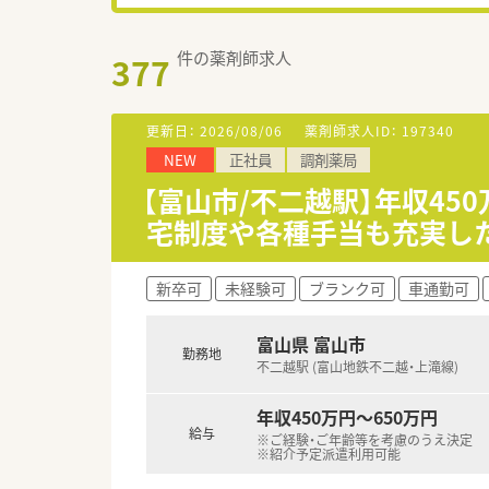
件の薬剤師求人
377
更新日：
2026/08/06
薬剤師求人ID：
197340
NEW
正社員
調剤薬局
【富山市/不二越駅】年収45
宅制度や各種手当も充実し
新卒可
未経験可
ブランク可
車通勤可
富山県 富山市
勤務地
不二越駅 (富山地鉄不二越・上滝線)
年収450万円～650万円
給与
※ご経験・ご年齢等を考慮のうえ決定
※紹介予定派遣利用可能