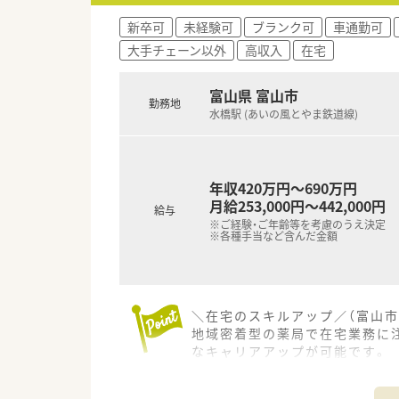
■基本給に加えて年1回の昇給制
新卒可
未経験可
ブランク可
車通勤可
■住宅補助などの各種手当が充
大手チェーン以外
高収入
在宅
富山県 富山市
勤務地
水橋駅 (あいの風とやま鉄道線)
年収420万円～690万円
月給253,000円～442,000円
給与
※ご経験・ご年齢等を考慮のうえ決定
※各種手当など含んだ金額
＼在宅のスキルアップ／（富山市
地域密着型の薬局で在宅業務に
なキャリアアップが可能です。
＊------------------------------