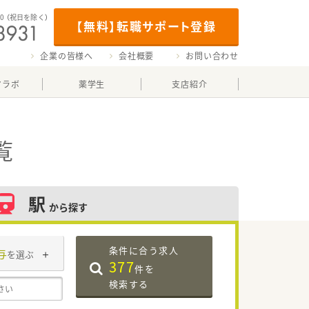
00
（祝日を除く）
【無料】転職サポート登録
企業の皆様へ
会社概要
お問い合わせ
マラボ
薬学生
支店紹介
覧
駅
から探す
条件に合う求人
与
を選ぶ
377
件を
検索する