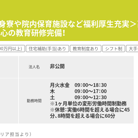
独身寮や院内保育施設など福利厚生充実＞
心の教育研修完備！
00万円以上)
住宅補助(手当)あり
教育制度あり
シフト制
大手
非公開
法人名
月火水金 09：00～18：30
木 09：00～17：00
土 09：00～12：30
勤務時間
※1ヶ月単位の変形労働時間制勤務
※休憩：実働6時間を超える場合に45
分、8時間を超える場合に60分
リア担当より）