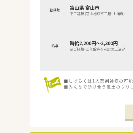
富山県 富山市
勤務地
不二越駅 (富山地鉄不二越・上滝線)
時給2,200円～2,300円
給与
※ご経験・ご年齢等を考慮の上決定
■しばらくは1人薬剤師様の可
■みんなで助け合う風土のクリ