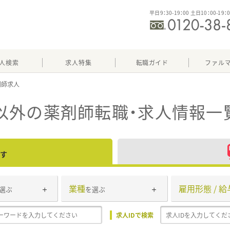
平日9：30-19：00 土日10：00-19：
人検索
求人特集
転職ガイド
ファル
以外
の薬剤師転職・求人情報一
す
業種
雇用形態 / 給
選ぶ
を選ぶ
求人IDで検索