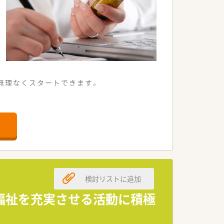
無理なくスタートできます。
常に便利で快適です。
枚の処方箋を受け付けています。
めることができる体制です。
基盤を持つ法人グループです。
検討リストに追加
きる環境を構築しています。
相談にも柔軟に対応しています。
・福祉を充実させる活動に積極
与条件をご提示いたします。