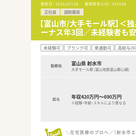
更新日：
2026/07/29
薬剤師求人ID：
735038
正社員
調剤薬局
【富山市/大手モール駅】＜
ーナス年3回／未経験者も安
未経験可
ブランク可
車通勤可
高給与(6
富山県 射水市
勤務地
大手モール駅 (富山地鉄富山都心線)
年収420万円～690万円
給与
※経験・年齢・スキルにより異なる
＼在宅医療のプロへ／（射水市エ