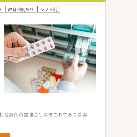
で収入面も非常に安定しています。
り
教育制度あり
シフト制
力的な条件が揃っています。
や代替調剤の勉強会も開催されており着実