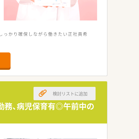
をしっかり確保しながら働きたい正社員希
す。
行えます。
です。
しています。
検討リストに追加
いたします。
を求めています。
の勤務、病児保育有◎午前中の
しています。
施しています。
っています。