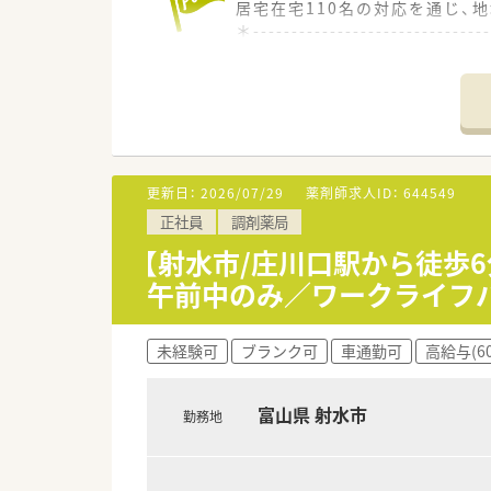
居宅在宅110名の対応を通じ、
＊------------------------------
【店舗情報と応需状況について】
■大手モール駅から徒歩8分の
■内科や消化器科および呼吸器科
■在宅医療にも注力しており居宅
【法人特徴について】
更新日：
2026/07/29
薬剤師求人ID：
644549
■地域に根ざした薬局運営を展
正社員
調剤薬局
■質の高い医療サービスの提供
■従業員の働きやすさを大切に
【射水市/庄川口駅から徒歩
午前中のみ／ワークライフ
【こんな取り組みをしています】
■患者様の利便性向上を目指し
■従業員の知識向上のため定期
未経験可
ブランク可
車通勤可
高給与(6
■仕事とプライベートの両立を
富山県 射水市
勤務地