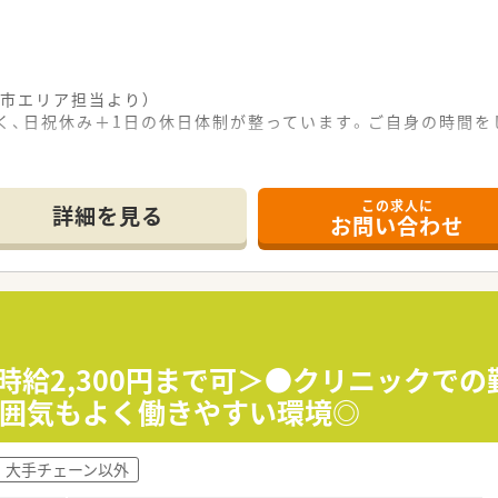
市エリア担当より）
なく、日祝休み＋1日の休日体制が整っています。ご自身の時間
------------＊
この求人に
にあり、近隣のクリニックからの処方をメインに受け付けていま
詳細を見る
お問い合わせ
たりの処方箋枚数は平均60枚程度と落ち着いたペースで業務を
しており、事務スタッフも在籍しているため安心して働ける環境
て】
化に伴い、新しく正社員として活躍していただける薬剤師を募集
て誠実に向き合える姿勢と、チームワークを大切にする方を歓迎
経験やブランクのある方でも前向きに学ぼうとする意欲がある方
＜時給2,300円まで可＞●クリニックで
雰囲気もよく働きやすい環境◎
の調剤薬局を展開しており、地域に根ざした医療サービスを提供
注力しており、個人宅訪問や終末期ケアなど高度な在宅医療も実
大手チェーン以外
いでおり、認定薬剤師の資格取得支援や学会参加費用の補助を行