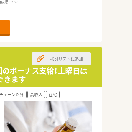
職場です。
すい環境です。
を支えています。
して対応します。
しています。
検討リストに追加
が特徴の法人です。
めています。
回のボーナス支給！土曜日は
できます
に貢献しています。
共有を図っています。
チェーン以外
高収入
在宅
組んでいます。