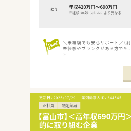
年収420万円～690万円
給与
※経験・年齢・スキルにより異なる
＼未経験でも安心サポート／（射
未経験やブランクがある方でも
＊------------------------------
【店舗情報と応需状況について】
■最寄り駅である射水市新湊庁
■応需科目は内科や消化器科およ
■常時2名の薬剤師と1名から2
【法人特徴について】
更新日：
2026/07/29
薬剤師求人ID：
644545
■富山県内に合計4店舗を展開
正社員
調剤薬局
■充実した福利厚生制度や退職
■従業員のライフスタイルに合
【富山市】＜高年収690万
的に取り組む企業
【求人情報について】
■ご経験やスキルを最大限に考慮