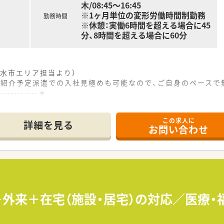
木/08:45～16:45
※1ヶ月単位の変形労働時間制勤務
勤務時間
※休憩：実働6時間を超える場合に45
分、8時間を超える場合に60分
水市エリア担当より）
、紹介予定派遣での入社見極めも可能なので、ご自身のペースで
------------＊
この求人に
舎前駅から徒歩10分の好立地にあり、毎日の通勤アクセスも非
詳細を見る
お問い合わせ
び在宅リハビリテーション科などを中心に、1日40枚から50
名の事務スタッフが勤務しており、協力し合いながら業務を進
しており、地域に根差した医療サービスを提供する安定した経営
金制度を整えており、従業員が長期間にわたって安心して勤務で
わせた柔軟な働き方を推奨しており、多様な雇用形態での勤務
円＞外来＋在宅（施設・居宅）の対応／医療
し、理論年収として420万円から690万円までの高水準な給