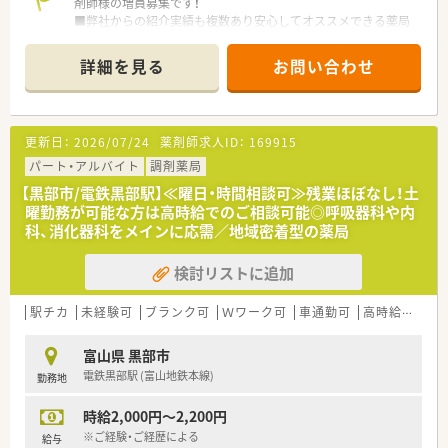
剤師様の増員募集です！
■弊社からの紹介実績も複数あり安心してオススメできる薬局
様です
■雰囲気良く長くお勤め頂ける環境です
詳細を見る
お問い合わせ
■こちらの店舗は土日も開局しておりますので、ご勤務曜日・時
間等お気軽にご相談ください♪
■ご経験・ご勤務条件等を考慮の上時給2,500円まで検討可能で
す！
更新日：
2026/07/24
薬剤師求人ID：
169915
パート・アルバイト
調剤薬局
【黒部市/電鉄黒部駅】≪曜日・時間相談可≫残業ほぼなし！土
曜勤務が可能な方は高時給でのご相談可能◎呼吸器科や内
科、消化器科をメインに応需／地域密着型の薬局
検討リストに追加
駅チカ
未経験可
ブランク可
Ｗワーク可
車通勤可
高時給(2,500円以上)
富山県 黒部市
電鉄黒部駅 (富山地鉄本線)
勤務地
時給2,000円～2,200円
※ご経験・ご経歴による
給与