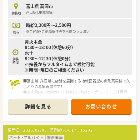
富山県 高岡市
戸出駅 (JR城端線)
勤務地
時給2,200円～2,500円
※ご経験・ご勤務条件等を考慮のうえ決定
給与
月火木金
8：30～18：00（休憩60分）
水土
8：30～12：30（休憩0分）
勤務
時間
※扶養からフルタイムまで検討可能
※時間・曜日のご相談ください
■富山県・兵庫県に店舗を展開する地域密着型の調剤薬局様で久
しぶりの募集再開です！
■富山県内には高岡市と南砺市に店舗がございます。正社員様
のご相談も可能ですので、お気軽にお問い合わせ下さいませ
詳細を見る
お問い合わせ
更新日：
2026/07/08
薬剤師求人ID：
715202
パート・アルバイト
調剤薬局