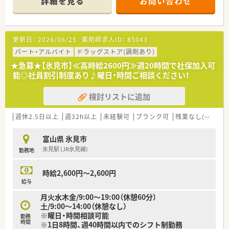
詳細を見る
お問い合わせ
密着型の薬局様です。
更新日：
2026/06/25
薬剤師求人ID：
85043
パート・アルバイト
ドラッグストア(調剤あり)
★急募★【氷見市】≪高時給2600円≫週20時間で社保加入可
能◎社員割引制度あり♪曜日・時間ご相談ください！
検討リストに追加
週休2.5日以上
週32h以上
未経験可
ブランク可
残業なし(ほぼなし含む)
富山県 氷見市
氷見駅 (JR氷見線)
勤務地
時給2,600円～2,600円
給与
月火水木金/9:00～19:00（休憩60分）
土/9:00～14:00（休憩なし）
※曜日・時間相談可能
勤務
時間
※1日8時間、週40時間以内でのシフト制勤務