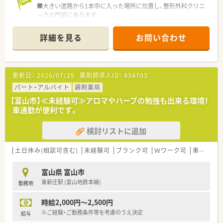
■大きい道路から1本中に入った場所に位置し、整形外科クリニ
ックの門前にあります
■近くに複数の医院があり多彩な処方箋を受けています
■随時勉強会を開催し、新しい情報を患者様にお伝えできるよう
詳細を見る
お問い合わせ
にしています
■スタッフ同士の連携が良く、明るくチームワークが取れていま
す
更新日：
2026/07/29
薬剤師求人ID：
434703
＜こんな企業です＞
■創業70年以上、富山県内で店舗展開をしている企業です
パート・アルバイト
調剤薬局
■保険調剤以外にアロマ・ハーブの取り扱いもあり、オリジナル
【富山市】≪未経験可≫アロマやハーブの勉強も出来る環境！
化粧品も作っています
車通勤が便利です。
■在宅医療にも積極的に取り組んでおり、無菌調剤室を完備して
いる店舗もあります
検討リストに追加
土日休み(相談可含む)
未経験可
ブランク可
Ｗワーク可
車通勤可
富山県 富山市
東新庄駅 (富山地鉄本線)
勤務地
時給2,000円～2,500円
※ご経験・ご勤務条件等を考慮のうえ決定
給与