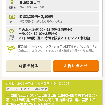
富山県 富山市
西富山駅 (JR高山本線)
勤務地
時給2,300円～2,500円
※ご経験・ご年齢等を考慮のうえ決定
給与
月火水木金/9：00～18：00（休憩60分）
土/9：00～12：00（休憩0分）
勤務
※1日8時間、週40時間を限度とするシフト制勤務
時間
■富山県内でもトップクラスの在宅訪問実績を誇り、これからの
調剤薬局のスタンダードである「対人業務」を極められる環境で
す。
■終末期医療（ターミナルケア）や麻薬管理など、高度な専門知識
が必要とされる領域に積極的です
詳細を見る
お問い合わせ
■「ただ薬を渡すだけではない」薬剤師の専門性を社会に還元す
ることを企業理念として掲げています
■ 代表が薬剤師のキャリア支援に詳しいため、一人ひとりのラ
イフステージに合わせた働き方への理解がある土壌です
更新日：
2026/07/24
薬剤師求人ID：
333007
パート・アルバイト
調剤薬局
【高岡市/新高岡駅】＜高時給！時給2,500円まで検討可能！＞
週3～相談可能/土日休みも可◎富山県・石川県に展開する
地場薬局です/内科,小児科応需