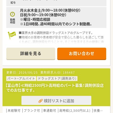
給与
月火水木金土/9:00～18:00（休憩60分）
日祝/9:00～19:00（休憩60分）
※曜日・時間応相談
勤務
時間
※1日8時間、週40時間以内でのシフト制勤務。
■業界大手の調剤併設ドラッグストアのグループです。
■地域のお客様や患者様が安全で安心した暮らしを過ごして頂
くために、調剤併設を行うことで、そこで生活する方の健康に貢
献します。
■社内研修、各種外部研修、管理職研修、Ｅラーニング研修、薬剤
詳細を見る
お問い合わせ
師として確実にスキルアップできる教育プログラムがありま
す。
更新日：
2026/06/25
薬剤師求人ID：
186487
パート・アルバイト
ドラッグストア(調剤あり)
【富山市】≪時給2500円≫高時給のパート募集！調剤併設店
でのお仕事です。
検討リストに追加
未経験可
ブランク可
車通勤可
高時給(2,500円以上)
扶養内勤務OK