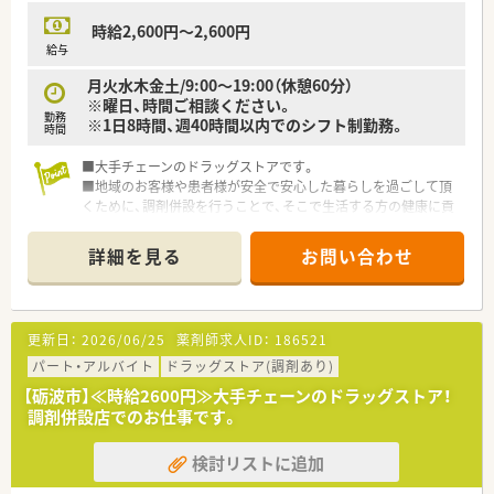
時給2,600円～2,600円
給与
月火水木金土/9:00～19:00（休憩60分）
※曜日、時間ご相談ください。
勤務
※1日8時間、週40時間以内でのシフト制勤務。
時間
■大手チェーンのドラッグストアです。
■地域のお客様や患者様が安全で安心した暮らしを過ごして頂
くために、調剤併設を行うことで、そこで生活する方の健康に貢
献します。
■社内研修、各種外部研修、管理職研修、Ｅラーニング研修、薬剤
詳細を見る
お問い合わせ
師として確実にスキルアップできる教育プログラムがありま
す。
更新日：
2026/06/25
薬剤師求人ID：
186521
パート・アルバイト
ドラッグストア(調剤あり)
【砺波市】≪時給2600円≫大手チェーンのドラッグストア！
調剤併設店でのお仕事です。
検討リストに追加