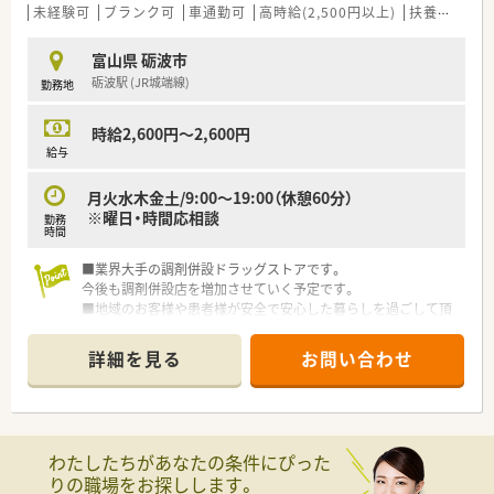
未経験可
ブランク可
車通勤可
高時給(2,500円以上)
扶養内勤務OK
富山県 砺波市
砺波駅 (JR城端線)
勤務地
時給2,600円～2,600円
給与
月火水木金土/9:00～19:00（休憩60分）
※曜日・時間応相談
勤務
時間
■業界大手の調剤併設ドラッグストアです。
今後も調剤併設店を増加させていく予定です。
■地域のお客様や患者様が安全で安心した暮らしを過ごして頂
くために、調剤併設を行うことで、そこで生活する方の健康に貢
献します。
詳細を見る
お問い合わせ
■社内研修、各種外部研修、管理職研修、Ｅラーニング研修、薬剤
師として確実にスキルアップできる教育プログラムがありま
す。
わたしたちがあなたの条件にぴった
りの職場をお探しします。