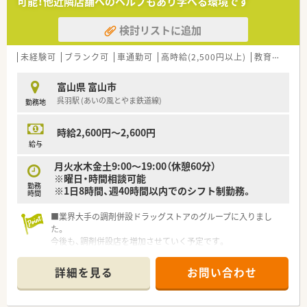
可能！他近隣店舗へのヘルプもあり学べる環境です
検討リストに追加
未経験可
ブランク可
車通勤可
高時給(2,500円以上)
教育制度あり
富山県 富山市
呉羽駅 (あいの風とやま鉄道線)
勤務地
時給2,600円～2,600円
給与
月火水木金土9:00～19:00（休憩60分）
※曜日・時間相談可能
勤務
※1日8時間、週40時間以内でのシフト制勤務。
時間
■業界大手の調剤併設ドラッグストアのグループに入りまし
た。
今後も、調剤併設店を増加させていく予定です。
■地域のお客様や患者様が安全で安心した暮らしを過ごして頂
くために、調剤併設を行うことで、そこで生活する方の健康に貢
詳細を見る
お問い合わせ
献します。
■社内研修、各種外部研修、管理職研修、Ｅラーニング研修、薬剤
師として確実にスキルアップできる教育プログラムがありま