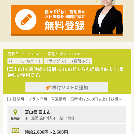
更新日：
2026/06/25
薬剤師求人ID：
186516
パート・アルバイト
ドラッグストア(調剤あり)
【富山市】≪高時給≫調剤・OTCのどちらも経験出来ます！車
通勤が便利です。
検討リストに追加
未経験可
ブランク可
車通勤可
高時給(2,500円以上)
扶養内勤務OK
富山県 富山市
不二越駅 (富山地鉄不二越・上滝線)
勤務地
時給2,600円～2,600円