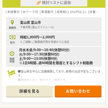
検討リストに追加
■調剤薬局の運営だけでなく、将来的にご自身の薬局を持ちたい
と考える薬剤師へ向けた独立開局支援事業にも取り組んでいま
す。
未経験可
Ｗワーク可
車通勤可
高時給(2,500円以上)
扶養内勤務OK
■これまでに15法人15名の独立を支援してきた確かな実績があ
り、資金繰りや店舗立ち上げなどのノウハウを学ぶことができま
富山県 富山市
す。
下奥井駅 (富山ライトレール)
勤務地
■自他共栄の精神を大切にしており、同じ志を持つ仲間同士で互
いに刺激し合いながら成長していける社風が大きな魅力です。
時給1,800円～2,000円
【職場環境と雰囲気】
※ご経験・ご勤務条件等を考慮のうえ決定
給与
■スタッフ同士のコミュニケーションが活発で、年齢や経験に関
月水木金/9:00～18:40(休憩60分)
係なく誰でも自由に意見を言い合える風通しの良さが特徴で
火/9:00～17:30(休憩60分)
す。
土/9:00～13:00(休憩0分)
勤務
■高い目標を持つ前向きなスタッフが多く在籍しており、お互い
時間
※1日8時間、週40時間を限度とするシフト制勤務
に切磋琢磨しながらスキルアップを目指せる活気ある職場で
す。
■富山県を中心に店舗展開しており、新規の出店予定もございま
■薬剤師会への加入など教育制度が充実しているため、常に新し
す。
い知識を吸収しながら専門性を高めていくことができる環境で
■離職率も低く、働きやすい環境です。
す。
詳細を見る
お問い合わせ