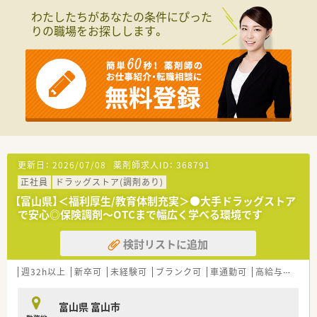
わたしたちがあなたの条件にぴった
りの職場をお探しします。
更新日：
2026/07/08
薬剤師求人ID：
368791
正社員
ドラッグストア(調剤あり)
【富山県】＜福利厚生/教育体制充実＞●大手ドラッグストア
で安心◎保険調剤～OTCまで幅広く学べる環境です
検討リストに追加
週32h以上
新卒可
未経験可
ブランク可
車通勤可
高給与(600万円以上)
富山県 富山市