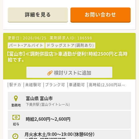
詳細を見る
お問い合わせ
更新日：
2026/06/25
薬剤師求人ID：
186598
パート・アルバイト
ドラッグストア(調剤あり)
【富山市】≪調剤併設店≫車通勤が便利！時給2500円と高時
給です。
検討リストに追加
駅チカ
未経験可
ブランク可
車通勤可
高時給(2,500円以上)
扶養
富山県 富山市
下奥井駅 (富山ライトレール)
勤務地
時給2,600円～2,600円
給与
月火水木土/9:00～19:00（休憩60分）