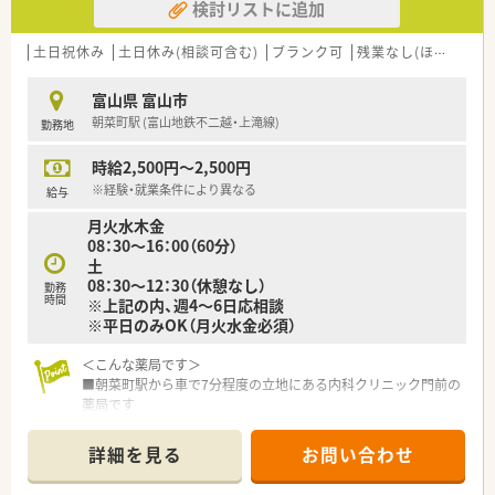
検討リストに追加
土日祝休み
土日休み(相談可含む)
ブランク可
残業なし(ほぼなし含む)
富山県 富山市
朝菜町駅 (富山地鉄不二越・上滝線)
勤務地
時給2,500円～2,500円
※経験・就業条件により異なる
給与
月火水木金
08：30～16：00（60分）
土
08：30～12：30（休憩なし）
勤務
時間
※上記の内、週4～6日応相談
※平日のみOK（月火水金必須）
＜こんな薬局です＞
■朝菜町駅から車で7分程度の立地にある内科クリニック門前の
薬局です
■内科・消化器科の処方箋をメインに応需しており、在宅にも対
応しています
詳細を見る
お問い合わせ
■枚数は1日40～50枚と多くはなく、患者様に寄り添った対応が
可能です