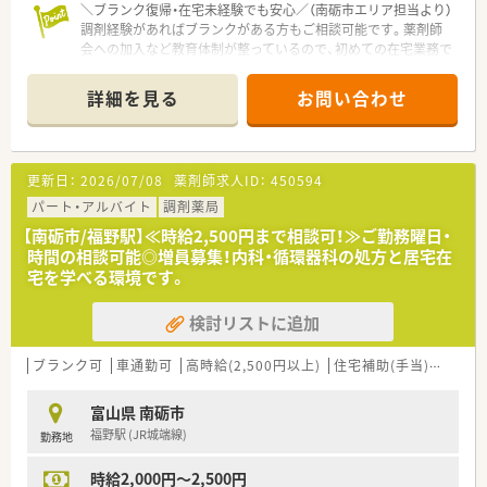
＼ブランク復帰・在宅未経験でも安心／（南砺市エリア担当より）
調剤経験があればブランクがある方もご相談可能です。薬剤師
会への加入など教育体制が整っているので、初めての在宅業務で
も安心してチャレンジしていただけます。
詳細を見る
お問い合わせ
【店舗情報と応需状況について】
■最寄り駅から徒歩8分と通勤しやすく、車通勤も可能となって
いるため、ご自身の生活スタイルに合わせた通勤が可能です。
■近隣のクリニックから内科や循環器科の処方箋を1日あたり
更新日：
2026/07/08
薬剤師求人ID：
450594
50枚から60枚ほど応需しており、落ち着いて業務に取り組めま
す。
パート・アルバイト
調剤薬局
■外来調剤に加えて居宅の患者様への在宅業務も実施しており、
【南砺市/福野駅】≪時給2,500円まで相談可！≫ご勤務曜日・
地域医療にしっかりと貢献できる体制が整っている店舗です。
時間の相談可能◎増員募集！内科・循環器科の処方と居宅在
宅を学べる環境です。
【法人特徴について】
■調剤薬局の運営だけでなく、将来的にご自身の薬局を持ちたい
検討リストに追加
と考える薬剤師へ向けた独立開局支援事業にも取り組んでいま
す。
■これまでに15法人15名の独立を支援してきた確かな実績があ
ブランク可
車通勤可
高時給(2,500円以上)
住宅補助(手当)あり
教
り、資金繰りや店舗立ち上げなどのノウハウを学ぶことができま
す。
富山県 南砺市
■自他共栄の精神を大切にしており、同じ志を持つ仲間同士で互
福野駅 (JR城端線)
勤務地
いに刺激し合いながら成長していける社風が大きな魅力です。
時給2,000円～2,500円
【職場環境と雰囲気】