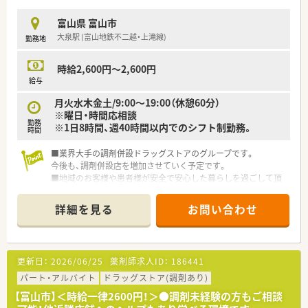
富山県 富山市
大泉駅 (富山地鉄不二越・上滝線)
勤務地
時給2,600円～2,600円
給与
月火水木金土/9:00～19:00（休憩60分）
※曜日・時間応相談
勤務
※1日8時間、週40時間以内でのシフト制勤務。
時間
■業界大手の調剤併設ドラッグストアのグループです。
今後も、調剤併設店を増加させていく予定です。
■地域のお客様や患者様が安全で安心した暮らしを過ごして頂
くために、調剤併設を行うことで、そこで生活する方の健康に貢
献します。
詳細を見る
お問い合わせ
更新日：
2026/06/25
薬剤師求人ID：
186441
パート・アルバイト
ドラッグストア(調剤あり)
【富山市】＜時給一律2600円！＞●調剤未経験の方もご相談