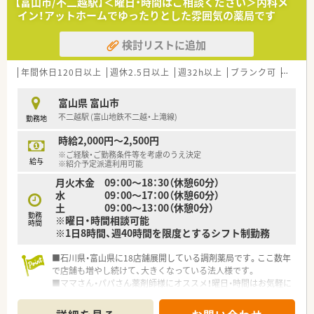
【富山市/不二越駅】＜曜日・時間はご相談ください＞内科メ
トのポジションも増えます。
イン！アットホームでゆったりとした雰囲気の薬局です
■在宅や教育等の専門性を活かせるスペシャリストを目指すこ
とも可能です。
検討リストに追加
■その他にも、管理部門や商品部門等の本社スタッフなど活動領
域は多種多様です。
■在宅実施店舗は年々増加しており、在宅医療へもしっかりと関
年間休日120日以上
週休2.5日以上
週32h以上
ブランク可
Ｗワー
わる事ができます。
■育児休暇は3歳まで取得が可能で、時短制度は小学5年生まで
富山県 富山市
時短勤務ができるよう変更予定です。
不二越駅 (富山地鉄不二越・上滝線)
勤務地
■年間休日が120日とワークライフバランスが整っています
■日用品から常備薬まで、従業員割引制度など嬉しいメリットも
時給2,000円～2,500円
たくさんあります！
※ご経験・ご勤務条件等を考慮のうえ決定
給与
※紹介予定派遣利用可能
月火木金 09：00～18：30（休憩60分）
水 09：00～17：00（休憩60分）
土 09：00～13：00（休憩0分）
勤務
※曜日・時間相談可能
時間
※1日8時間、週40時間を限度とするシフト制勤務
■石川県・富山県に18店舗展開している調剤薬局です。ここ数年
で店舗も増やし続けて、大きくなっている法人様です。
■ママさん・パパさん薬剤師様にオススメ！曜日・時間はお気軽に
ご相談ください♪
■お薬を通して地域の医療に役立つことを目指されている、地域