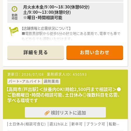
月火水木金/9：00～18：30(休憩60分)
土/9：00～13：00(休憩0分)
勤務
※曜日・時間相談可能
時間
【店舗情報と応需状況について】
■電鉄黒部駅から徒歩5分の好立地にある薬局で、電車でも車で
もどちらでも通勤いただけます。
■呼吸器科や内科、消化器科をメインに応需しており、処方箋枚
数は1日あたり50～60枚ほどです。
詳細を見る
お問い合わせ
【職場環境と雰囲気】
■幅広い年代の薬剤師が活躍しており、特にベテラン社員が多数
在籍しているため安心です。
更新日：
2026/07/08
薬剤師求人ID：
450593
■薬剤師は薬剤師業務に専念できる環境で、ピッキングや除雪作
業は事務が行います。
パート・アルバイト
調剤薬局
■フランクな雰囲気の中で意見交換も活発に行われ、働きやすい
【高岡市/戸出駅】＜扶養内OK！時給2,500円まで相談可＞●
職場環境が魅力です。
ご勤務曜日・時間の相談可能、土日休み◎複数科目を応需、
学べる環境です
【こんな方にオススメ】
■残業が少なく、ワークライフバランスを重視しながら長く働き
検討リストに追加
たい薬剤師に最適な環境です。
■在宅医療の経験を積みたいけれど、未経験で不安を感じている
方でも安心して始められます。
土日休み(相談可含む)
週32h以上
新卒可
ブランク可
転勤なし