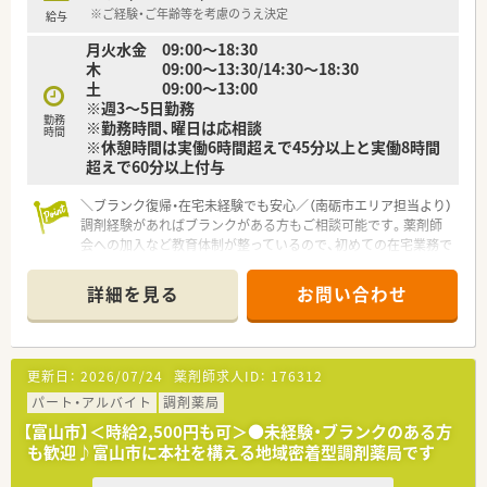
■スタッフ同士のコミュニケーションが活発で、年齢や経験に関
※ご経験・ご年齢等を考慮のうえ決定
給与
係なく誰でも自由に意見を言い合える風通しの良さが特徴で
月火水金 09:00～18:30
す。
木 09:00～13:30/14:30～18:30
■高い目標を持つ前向きなスタッフが多く在籍しており、お互い
土 09:00～13:00
に切磋琢磨しながらスキルアップを目指せる活気ある職場で
※週3～5日勤務
す。
勤務
※勤務時間、曜日は応相談
■薬剤師会への加入など教育制度が充実しているため、常に新し
時間
※休憩時間は実働6時間超えで45分以上と実働8時間
い知識を吸収しながら専門性を高めていくことができる環境で
超えで60分以上付与
す。
＼ブランク復帰・在宅未経験でも安心／（南砺市エリア担当より）
調剤経験があればブランクがある方もご相談可能です。薬剤師
会への加入など教育体制が整っているので、初めての在宅業務で
も安心してチャレンジしていただけます。
詳細を見る
お問い合わせ
【店舗情報と応需状況について】
■最寄り駅から徒歩8分と通勤しやすく、車通勤も可能となって
いるため、ご自身の生活スタイルに合わせた通勤が可能です。
■近隣のクリニックから内科や循環器科の処方箋を1日あたり
更新日：
2026/07/24
薬剤師求人ID：
176312
50枚から60枚ほど応需しており、落ち着いて業務に取り組めま
す。
パート・アルバイト
調剤薬局
■外来調剤に加えて居宅の患者様への在宅業務も実施しており、
【富山市】＜時給2,500円も可＞●未経験・ブランクのある方
地域医療にしっかりと貢献できる体制が整っている店舗です。
も歓迎♪富山市に本社を構える地域密着型調剤薬局です
【法人特徴について】