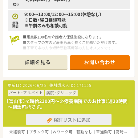
給与
9：00～13：00/12：00～15：00（休憩なし）
※日数・曜日相談可能
勤務
※午前のみも相談可能
時間
■定員数100名の介護老人保健施設になります。
■スタッフの方の定着率も高く長くご勤務いただけます。
■子育て中の方や短時間勤務希望の方にオススメです。
詳細を見る
お問い合わせ
更新日：
2026/06/25
薬剤師求人ID：
171155
パート・アルバイト
病院・クリニック
【富山市】≪時給2300円～≫療養病院でのお仕事！週30時間
～相談可能です。
検討リストに追加
未経験可
ブランク可
Ｗワーク可
転勤なし
車通勤可
高時給(2,500円以上)