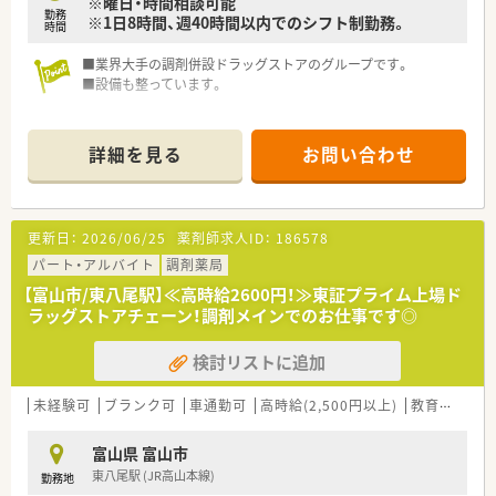
※曜日・時間相談可能
勤務
※1日8時間、週40時間以内でのシフト制勤務。
時間
■業界大手の調剤併設ドラッグストアのグループです。
■設備も整っています。
詳細を見る
お問い合わせ
更新日：
2026/06/25
薬剤師求人ID：
186578
パート・アルバイト
調剤薬局
【富山市/東八尾駅】≪高時給2600円！≫東証プライム上場ド
ラッグストアチェーン！調剤メインでのお仕事です◎
検討リストに追加
未経験可
ブランク可
車通勤可
高時給(2,500円以上)
教育制度あり
富山県 富山市
東八尾駅 (JR高山本線)
勤務地