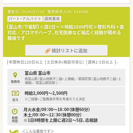
更新日：
2026/07/29
薬剤師求人ID：
434696
パート・アルバイト
調剤薬局
【富山市/下堀駅】＜週2日～×時給2500円可＞整形外科＋面
対応／アロマやハーブ、在宅医療など幅広く経験が積める
職場です
検討リストに追加
年間休日120日以上
土日休み(相談可含む)
週休2.5日以上
未経験可
富山県 富山市
南富山駅 (富山地鉄不二越・上滝線)／朝菜町駅 (富山地鉄不二越・上
勤務地
滝線)／南富山駅前駅 (
…
時給2,000円～2,500円
※ご経験・ご勤務条件等を考慮のうえ決定
給与
月火水金/09：00～18：00（休憩60分）
木土/09：00～12：30（休憩00分）
勤務
※1日8時間を上限に週2日～5日、応相談
時間
＜こんな薬局です＞