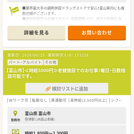
■業界最大手の調剤併設ドラッグストアで安心！富山県内にも複
数店舗がございます。
■調剤併設型の店舗ですので、保険調剤・OTC、両方の知識を身
に付けることができます。
■曜日・時間のご相談可能なパート薬剤師様の募集！週20時間か
詳細を見る
お問い合わせ
ら社会保険にご加入いただけます。
更新日：
2026/06/25
薬剤師求人ID：
173218
パート・アルバイト
その他
【富山市】≪時給3000円≫老健施設でのお仕事！曜日・日数相
談可能です。
検討リストに追加
Ｗワーク可
転勤なし
車通勤可
高時給(2,500円以上)
シフト制
大
富山県 富山市
笹津駅 (JR高山本線)
勤務地
時給1,800円～2,300円