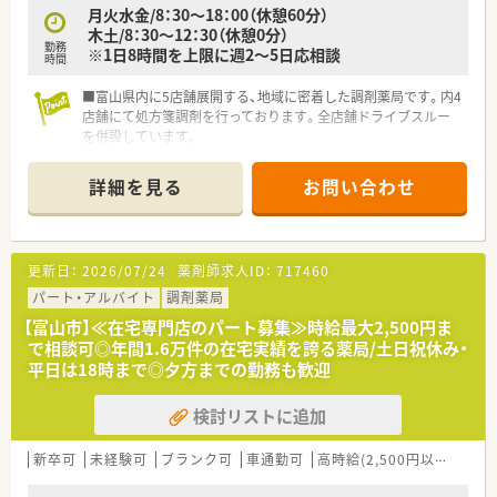
月火水金/8：30～18：00（休憩60分）
木土/8：30～12：30（休憩0分）
勤務
※1日8時間を上限に週2～5日応相談
時間
■富山県内に5店舗展開する、地域に密着した調剤薬局です。内4
店舗にて処方箋調剤を行っております。全店舗ドライブスルー
を併設しています。
■近隣の小児科のクリニックの処方をメインに応需しておりま
す。
詳細を見る
お問い合わせ
■月に1回は、全店合同で勉強会を開催しています。
更新日：
2026/07/24
薬剤師求人ID：
717460
パート・アルバイト
調剤薬局
【富山市】≪在宅専門店のパート募集≫時給最大2,500円ま
で相談可◎年間1.6万件の在宅実績を誇る薬局/土日祝休み・
平日は18時まで◎夕方までの勤務も歓迎
検討リストに追加
新卒可
未経験可
ブランク可
車通勤可
高時給(2,500円以上)
寮・