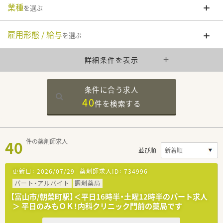
業種
を選ぶ
雇用形態 / 給与
を選ぶ
詳細条件を表示
条件に合う求人
40
件を
検索する
40
件の薬剤師求人
並び順
更新日：
2026/07/29
薬剤師求人ID：
734996
パート・アルバイト
調剤薬局
【富山市/朝菜町駅】＜平日16時半・土曜12時半のパート求人
＞ 平日のみもＯＫ！内科クリニック門前の薬局です