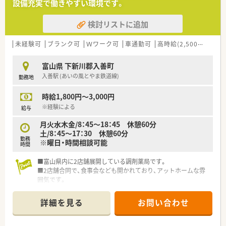
設備充実で働きやすい環境です。
検討リストに追加
未経験可
ブランク可
Ｗワーク可
車通勤可
高時給(2,500円以上)
富山県 下新川郡入善町
入善駅 (あいの風とやま鉄道線)
勤務地
時給1,800円～3,000円
※経験による
給与
月火水木金/8：45～18：45 休憩60分
土/8：45～17：30 休憩60分
勤務
※曜日・時間相談可能
時間
■富山県内に2店舗展開している調剤薬局です。
■2店舗合同で、食事会なども開かれており、アットホームな雰
囲気です。
詳細を見る
お問い合わせ