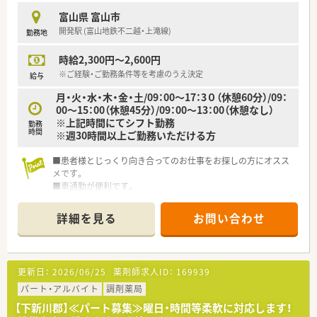
富山県 富山市
開発駅 (富山地鉄不二越・上滝線)
勤務地
時給2,300円～2,600円
※ご経験・ご勤務条件等を考慮のうえ決定
給与
月・火・水・木・金・土/09：00～17：3０（休憩60分）/09：
00～15：00（休憩45分）/09：00～13：00（休憩なし）
※上記時間にてシフト勤務
勤務
時間
※週30時間以上ご勤務いただける方
■患者様とじっくり向き合ってのお仕事をお探しの方にオスス
メです。
■車通勤が便利です。
詳細を見る
お問い合わせ
更新日：
2026/06/25
薬剤師求人ID：
169939
パート・アルバイト
調剤薬局
【下新川郡】≪パート募集≫曜日・時間等柔軟に対応します！