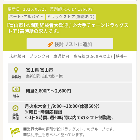
更新日：
2026/06/25
薬剤師求人ID：
186609
パート・アルバイト
ドラッグストア(調剤あり)
【富山市】≪調剤経験者大歓迎♪≫大手チェーンドラッグス
トア！高時給の求人です。
検討リストに追加
未経験可
ブランク可
車通勤可
高時給(2,500円以上)
扶養内勤務OK
富山県 富山市
東新庄駅 (富山地鉄本線)
勤務地
時給2,600円～2,600円
給与
月火水木金土/9:00～18:00（休憩60分）
※曜日・時間応相談
勤務
※1日8時間、週40時間以内でのシフト制勤務。
時間
■業界大手の調剤併設ドラッグストアのグループです。
■福利厚生もきちんと整っています。