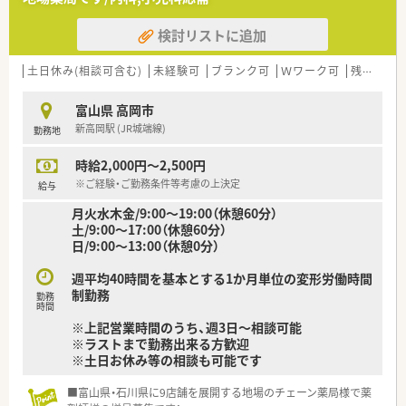
検討リストに追加
土日休み(相談可含む)
未経験可
ブランク可
Ｗワーク可
残業なし(ほぼなし含む)
富山県 高岡市
新高岡駅 (JR城端線)
勤務地
時給2,000円～2,500円
※ご経験・ご勤務条件等考慮の上決定
給与
月火水木金/9:00～19:00（休憩60分）
土/9:00～17:00（休憩60分）
日/9:00～13:00（休憩0分）
週平均40時間を基本とする1か月単位の変形労働時間
制勤務
勤務
時間
※上記営業時間のうち、週3日～相談可能
※ラストまで勤務出来る方歓迎
※土日お休み等の相談も可能です
■富山県・石川県に9店舗を展開する地場のチェーン薬局様で薬