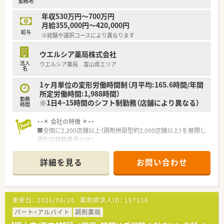
勤務地
年収530万円～700万円
月給355,000円～420,000円
給与
※経験や選択コースにより異なります
ウエルシア薬局株式会社
法人
ウエルシア薬局 富山県エリア
名
1ヶ月単位の変形労働時間制（月平均:165.6時間/年間
所定労働時間:1,988時間）
勤務
※1日4~15時間のシフト制勤務（店舗により異なる）
時間
・・＊ 会社の特徴 ＊・・
■全国に2,200店舗以上（調剤併設型約2,000店舗以上）を展開し
調剤店舗数業界TOP！
■店舗拡大に伴いキャリアアップできるポジションが多数あり！
頑張り次第で高給与も可能！
詳細を見る
お問い合わせ
■経験や勤務コースによりますが、経験の少ない方でも500万前
半スタートと業界TOP水準！
■職種や職域に合わせ、豊富な社内研修や外部組織と連携した研
修を用意されています
更新日：
2026/06/26
薬剤師求人ID：
197318
■薬剤師が中心の会社だからこそ活躍できるキャリアパスが多
種多様に用意されています。
パート・アルバイト
調剤薬局
■店舗拡大に伴い、エリアマネジャーや営業部長等のマネジメン