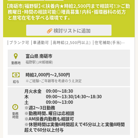
【南砺市/福野駅】≪扶養内★時給2,500円まで相談可！≫ご勤
務曜日・時間の相談可能◎増員募集！内科・循環器科の処方
と居宅在宅を学べる環境です。
検討リストに追加
ブランク可
車通勤可
高時給(2,500円以上)
住宅補助(手当)あり
扶
富山県 南砺市
福野駅 (JR城端線)
勤務地
時給2,000円～2,500円
※ご経験・ご年齢等を考慮のうえ決定
給与
月火水金 09:00～18:30
木 09:00～13:30/14:30～18:30
土 09:00～13:00
※週2～3日勤務
※勤務時間、曜日は応相談
勤務
時間
※AM扶養内勤務も相談可
※休憩時間は実働6時間超えで45分以上と実働8時間
超えで60分以上付与