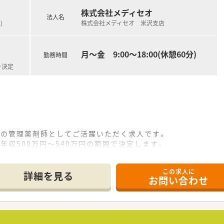
員が安心して働ける雰囲気の職場です。
株式会社メディセオ
法人名
)
株式会社メディセオ 米沢支店
料の作成）
月～金 9:00～18:00(休憩60分)
勤務時間
理業務全般
り決定
）
に対する対応
所の管理薬剤師としてご活躍いただく求人です。
年収500万円～540万円の範囲で決定します。
方を募集します。
この求人に
て】
詳細を見る
お問い合わせ
の事業所で管理薬剤師として活躍できる方を求めています。
持ち、真摯に取り組んでいただける方。
協調性とコミュニケーション能力のある方。