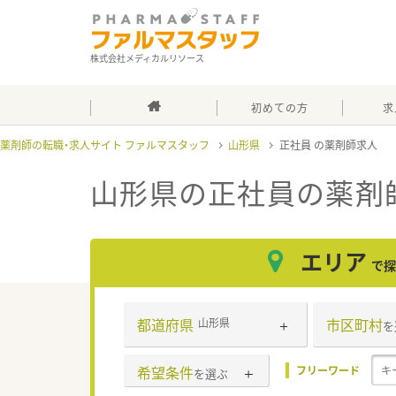
株式会社メディカルリソース
初めての方
求
薬剤師の転職・求人サイト ファルマスタッフ
山形県
正社員
山形県の正社員
の薬剤
エリア
で探
都道府県
市区町村
山形県
を
希望条件
フリーワード
を選ぶ