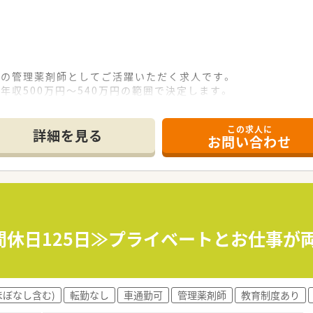
所の管理薬剤師としてご活躍いただく求人です。
年収500万円～540万円の範囲で決定します。
方を募集します。
この求人に
て】
詳細を見る
お問い合わせ
の事業所で管理薬剤師として活躍できる方を求めています。
持ち、真摯に取り組んでいただける方。
協調性とコミュニケーション能力のある方。
域医療に深く貢献することができる環境です。
」からは、車で10分ほどの場所に事業所があります。
間休日125日≫プライベートとお仕事が
腰を据えて長く働くことが可能です。
います。
ほぼなし含む)
転勤なし
車通勤可
管理薬剤師
教育制度あり
の社員と連携する機会が多く活気があります。