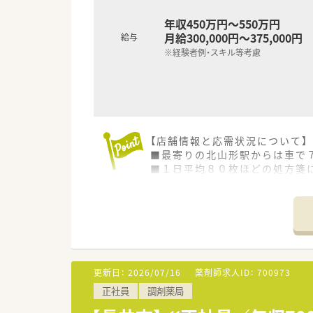
年収450万円～550万円
月給300,000円～375,000円
給与
※経験者例・スキル等考慮
【店舗情報と応需状況について】
■最寄りの北山形駅からは車で
■１日平均８０枚ほどの処方箋
■薬剤師は常勤とパートを合わ
【募集背景と求める人物像につい
■地域医療への貢献体制をより
■小児科の対応が中心となるた
■チームワークを大切にし、多
更新日：
2026/07/16
薬剤師求人ID：
700973
【法人特徴について】
正社員
調剤薬局
■グループ全体で４００店舗以
■患者様の笑顔のためにという