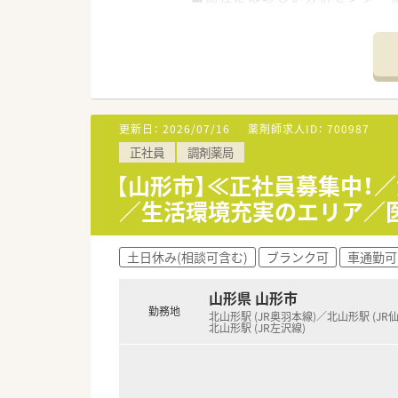
■国内トップクラスの取引基盤と
売しています。
・・＊ 応募要件 ＊・・
＜必須要件＞
◆薬剤師資格保有者
◆大阪社屋での3ヶ月間の研修
更新日：
2026/07/16
薬剤師求人ID：
700987
正社員
調剤薬局
＜歓迎要件＞
◆医薬品の品質関連業務のご経
【山形市】≪正社員募集中！
◆医薬品GMP関連の業務のご経
／生活環境充実のエリア／
◆表示・保管の医薬品製造業経
＜求める人材像＞
土日休み(相談可含む)
ブランク可
車通勤可
◆コミュニケーション能力の高い
◆真面目な方(GMP省令に沿っ
山形県 山形市
◆柔軟性のある方(医薬品原薬を
勤務地
ちろん、「原薬輸入」に伴うあら
北山形駅 (JR奥羽本線)／北山形駅 (JR
北山形駅 (JR左沢線)
・・＊ その他 ＊・・
■正社員は60歳定年のため、6