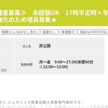
域医療に深く貢献することができる環境です。
で10分ほどの場所に事業所があります。
理者募集≫ 未経験OK 17時半定時×年
腰を据えて長く働くことが可能です。
強化のため増員募集★
います。
残業なし(ほぼなし含む)
転勤なし
車通勤可
高給与(600万円以
の社員と連携する機会が多く活気があります。
員が安心して働ける雰囲気の職場です。
非公開
法人名
料の作成）
月～金 9:00～17:30(休憩60分
勤務時間
※12:00～13:00)
理業務全般
り決定
）
に対する対応
持つ、ジェネリック医薬品輸入原薬専門商社です。
保有！安心・安全を担保した上で、お客様にジェネリック医薬品