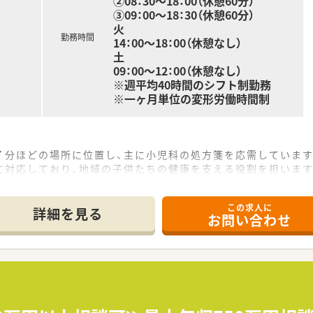
②08：30～18：00（休憩60分）
③09：00～18：30（休憩60分）
火
勤務時間
14：00～18：00（休憩なし）
土
09：00～12：00（休憩なし）
※週平均40時間のシフト制勤務
※一ヶ月単位の変形労働時間制
７分ほどの場所に位置し、主に小児科の処方箋を応需しています
に対応しており、地域の子供たちの健康を支える役割を担います
せて５名が在籍し、事務スタッフ３名と共に業務を行っています
この求人に
て】
詳細を見る
お問い合わせ
強化するための増員募集であり、意欲的な方を歓迎しています。
め、子供が好きで優しく丁寧な接遇ができる方を求めています。
職種とも円滑にコミュニケーションが取れる方が活躍できます。
上を展開する大手薬局チェーンであり、安定した経営基盤です。
理念を掲げ、高度な専門知識と温かい対応を大切にしています。