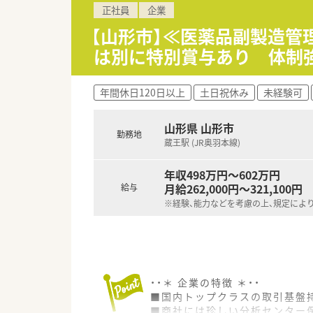
正社員
企業
■勤務地は山形県米沢市で、地
■最寄りのJR米沢駅からは、車
【山形市】≪医薬品副製造管
■原則として転勤はないため、
は別に特別賞与あり 体制
【職場環境と雰囲気】
■丁寧なサポート体制が整って
年間休日120日以上
土日祝休み
未経験可
■営業担当者など、様々な職種
■福利厚生が充実しており、社
山形県 山形市
勤務地
【1日の流れ】
蔵王駅 (JR奥羽本線)
◎AM◎
事務所内作業（資料作成・申請資
年収498万円～602万円
◎PM◎
月給262,000円～321,100円
給与
販売活動を適正に行うための管
※経験、能力などを考慮の上、規定によ
医薬品の品質管理
お得意様へのDI問合せ対応（都度
営業担当者(MS)への研修
他雑務 ※都度発生したこと
・・＊ 企業の特徴 ＊・・
■国内トップクラスの取引基盤
■商社には珍しい分析センター