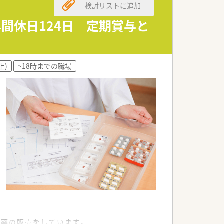
検討リストに追加
間休日124日 定期賞与と
上)
~18時までの職場
原薬の販売をしています。