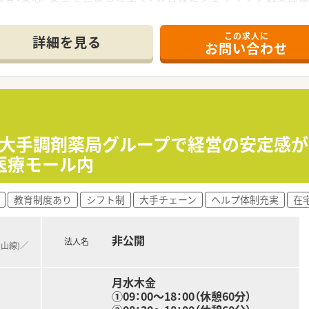
取扱商品！世界10ヶ国以上90社以上の海外サプライヤーから原
この求人に
詳細を見る
お問い合わせ
に参加できる方
験のある方
／大手調剤薬局グループで経営の安定感が
験のある方
医療モール内
験者
教育制度あり
シフト制
大手チェーン
ヘルプ体制充実
在
人(医薬品副製造管理者として部内だけでなく、他部署とも連
て、真面目に管理できる方)
取り扱う商社として、ただ輸入を行うだけでなく、原薬の「安心
非公開
法人名
ゆるサービスを提供するため、柔軟性な対応力がある方を歓迎)
仙山線)／
月水木金
0歳以上の場合は契約社員での採用となります。
①09：00～18：00（休憩60分）