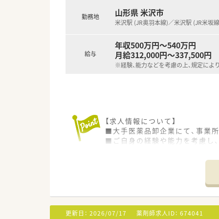
■福利厚生が充実しており、社
山形県 米沢市
勤務地
【1日の流れ】
米沢駅 (JR奥羽本線)／米沢駅 (JR米坂線
◎AM◎
事務所内作業（資料作成・申請資
年収500万円～540万円
◎PM◎
月給312,000円～337,500円
給与
販売活動を適正に行うための管
※経験、能力などを考慮の上、規定によ
医薬品の品質管理
お得意様へのDI問合せ対応（都度
営業担当者(MS)への研修
他雑務 ※都度発生したこと
【求人情報について】
■大手医薬品卸企業にて、事業
■ご自身の経験や能力を考慮し、
■企業内管理薬剤師経験のある
【募集背景と求める人物像につい
■今回は欠員補充のため、米沢
■医薬品の品質管理に責任感を
■他部署との調整も多いため、
更新日：
2026/07/17
薬剤師求人ID：
674041
【就業先情報について】