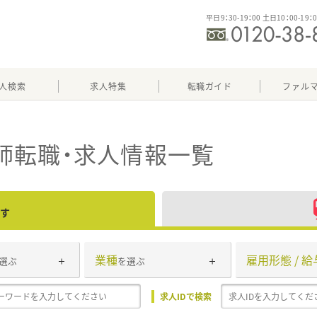
平日9：30-19：00 土日10：00-19：
人検索
求人特集
転職ガイド
ファル
師転職・求人情報一覧
す
業種
雇用形態 / 給
選ぶ
を選ぶ
求人IDで検索