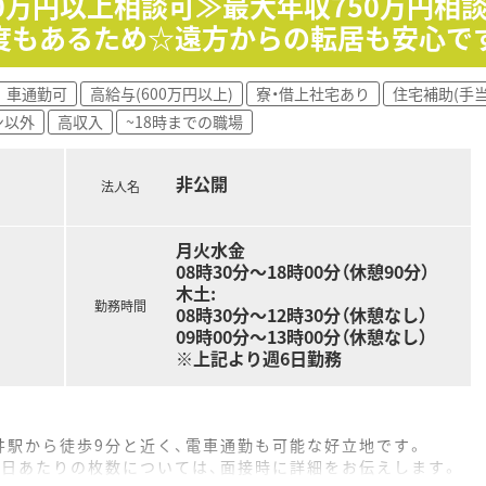
0万円以上相談可≫最大年収750万円相
ムを積極的に導入し、業務の効率化と安全性を高めています。
度もあるため☆遠方からの転居も安心で
る仕組みが整っており、サービス残業の心配がなく働けます。
車通勤可
高給与(600万円以上)
寮・借上社宅あり
住宅補助(手当
されており、仕事とプライベートのメリハリをつけられます。
ン以外
高収入
~18時までの職場
り、日々の頑張りがしっかりと給与に反映される仕組みです。
非公開
法人名
月火水金
08時30分～18時00分（休憩90分）
木土:
勤務時間
08時30分～12時30分（休憩なし）
09時00分～13時00分（休憩なし）
※上記より週6日勤務
井駅から徒歩9分と近く、電車通勤も可能な好立地です。
1日あたりの枚数については、面接時に詳細をお伝えします。