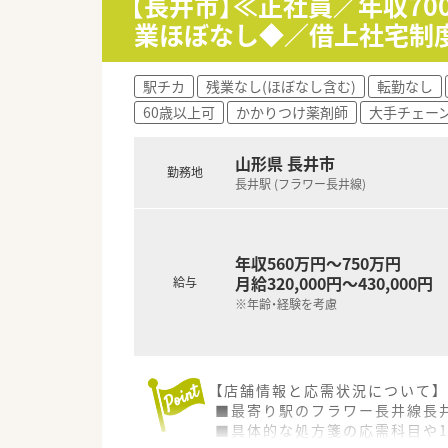
【長井市】≪正社員／年収70
■最新の調剤機器や監査システ
業ほぼなし◆／借上社宅制
【求人情報について】
■残業代は１分単位で支給され
駅チカ
残業なし(ほぼなし含む)
転勤なし
■年間休日は１２０日以上確保
60歳以上可
かかりつけ薬剤師
大手チェー
■昇給や年２回の賞与支給があ
山形県 長井市
勤務地
長井駅 (フラワー長井線)
年収560万円～750万円
月給320,000円～430,000円
給与
※年齢・経験を考慮
【店舗情報と応需状況について】
■最寄り駅のフラワー長井線長
■具体的な処方箋の応需科目や