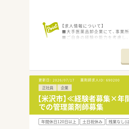
【求人情報について】
■大手医薬品卸企業にて、事業
■ご自身の経験や能力を考慮し、
■企業内管理薬剤師経験のある
【募集背景と求める人物像につい
■今回は欠員補充のため、酒田
■医薬品の品質管理に責任感を
■他部署との調整も多いため、
更新日：
2026/07/17
薬剤師求人ID：
690200
【就業先情報について】
正社員
企業
■勤務地は山形県酒田市で、地
■最寄りのJR羽越本線「酒田駅
【米沢市】≪経験者募集×年
■原則として転勤はないため、
での管理薬剤師募集
【職場環境と雰囲気】
■丁寧なサポート体制が整って
年間休日120日以上
土日祝休み
残業なし(
■営業担当者など、様々な職種