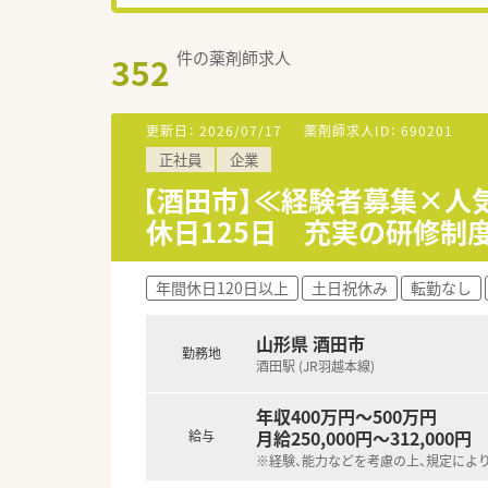
件の薬剤師求人
352
更新日：
2026/07/17
薬剤師求人ID：
690201
正社員
企業
【酒田市】≪経験者募集×
休日125日 充実の研修制
年間休日120日以上
土日祝休み
転勤なし
山形県 酒田市
勤務地
酒田駅 (JR羽越本線)
年収400万円～500万円
月給250,000円～312,000円
給与
※経験、能力などを考慮の上、規定によ