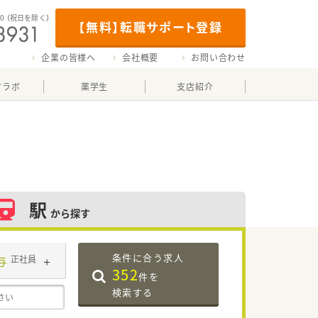
00
（祝日を除く）
【無料】転職サポート登録
企業の皆様へ
会社概要
お問い合わせ
マラボ
薬学生
支店紹介
駅
から探す
条件に合う求人
与
正社員
352
件を
検索する