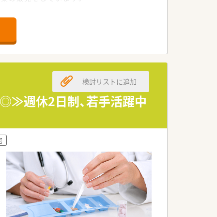
薬を仕入れ、製薬会社100社以上に販
検討リストに追加
◎≫週休2日制、若手活躍中
宅
携が取れる人材)
・安全・安価な安定供給」を行うことはも