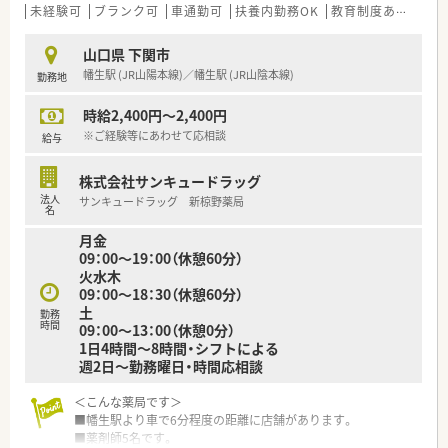
■福岡県北九州市を中心にドラッグストア・調剤薬局を運営され
未経験可
ブランク可
車通勤可
扶養内勤務OK
教育制度あり
シフ
ておりますチェーングループ様です。北九州・下関エリアにドミ
ナント出店し、北九州エリアではNo.1のシェア率を持っており
山口県 下関市
ます。
幡生駅 (JR山陽本線)／幡生駅 (JR山陰本線)
勤務地
■かかりつけネットワークの充実を図るために、調剤・ドラッグ
だけではなく相談漢方も展開されています。
時給2,400円～2,400円
調剤・在宅だけでなく、未病の取り組みにも積極的に関わるこ
とで、お客様・患者様の「身近な存在」になることを目指していま
※ご経験等にあわせて応相談
給与
す。その為、調剤よりも投薬に時間を掛けてほしいという思いが
ございますので、全店舗で電子薬歴や監査レンジも導入済みで必
株式会社サンキュードラッグ
要に応じて一包化監査システムなど、積極的に機械化を進めてい
法人
サンキュードラッグ 新椋野薬局
ます。
名
■店舗における一人薬剤師比率も業界でも非常に低い13％程
月金
で、調剤補助スタッフ様も店舗にはいらっしゃいます。
09：00～19：00（休憩60分）
■在宅では薬剤師様が往診に同行するだけではなく、往診前にも
火水木
訪問し医師に対して事前に患者さんの服薬状況を伝えることで、
09：00～18：30（休憩60分）
一歩進んだ在宅医療を提供されています。在宅時には一人一台
土
勤務
ipadが支給されますので、今までの履歴や在宅記録も外出先で残
時間
09：00～13：00（休憩0分）
すことも可能となります。
1日4時間～8時間・シフトによる
■時短制度が小学校6年生になるまで使用できるサポート制度が
週2日～勤務曜日・時間応相談
ございますので、産育休復帰率も非常に高く、ライフワークバラ
ンスも充実することが可能となります。
＜こんな薬局です＞
■年間休日126日（半日＋半日含む）と業界でも非常に長い休日
■幡生駅より車で6分程度の距離に店舗があります。
数です。また入社半年後、有給付与日数に応じて対象者にリフレ
■薬剤師5名です。
ッシュ休暇（社員：最大７連休取得可能）がございます。