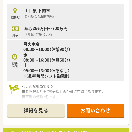
山口県 下関市
長府駅 (JR山陽本線)
勤務地
年収396万円～700万円
※年齢・経験による
給与
月火木金
08:30～18:00（休憩90分）
水
08:30～16:30（休憩60分）
勤務
土
時間
09:00～13:00（休憩なし）
※週40時間シフト勤務制
＜こんな薬局です＞
■長府駅より車で9分程度の距離に店舗があります。
■薬剤師常勤2名です。
■山口県内にも複数店舗を展開しており、応援体制が整っていま
すので働きやすい環境です。
詳細を見る
お問い合わせ
＜業務内容＞
■処方箋による調剤業務、服薬指導、薬剤情報の提供など
■近隣のクリニックより整形外科、リハビリテーション科、リウ