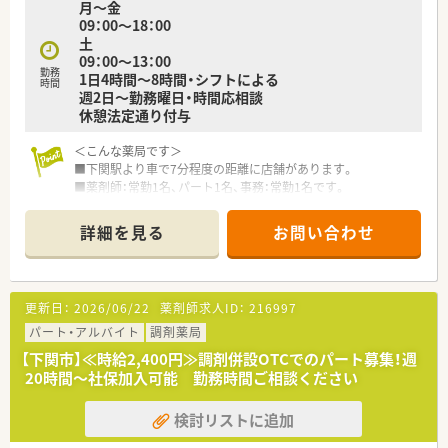
月～金
■休暇制度や福利厚生面も充実
09：00～18：00
正社員であれば有給は入社時から付与。
土
その他、連続休暇制度、メモリアル休暇、サポート休暇、ボラン
09：00～13：00
ティア休暇などワークライフバランスを推奨されています。
勤務
1日4時間～8時間・シフトによる
時間
週2日～勤務曜日・時間応相談
＜こんな方にもおすすめ＞
休憩法定通り付与
■しっかりとした教育体制のもとで薬剤師としてのスキルを磨
きたい方
＜こんな薬局です＞
■応援体制がありいざという時に休みの取れる環境でご勤務さ
■下関駅より車で7分程度の距離に店舗があります。
れたい方
■薬剤師：常勤1名、パート1名、事務：常勤1名です。
■マイカー通勤ご希望の方
■様々な店舗でスキルを磨いてみたい方
＜業務内容＞
詳細を見る
お問い合わせ
■近隣クリニックより内科、呼吸器科、消化器科をメインに処方
応需しています。
＜研修制度＞
更新日：
2026/06/22
薬剤師求人ID：
216997
■年次ごとのステップアップカリキュラムの他、栄養学や漢方・
OTC、保険制度などテーマ別研修等の教育制度も充実していま
パート・アルバイト
調剤薬局
す。がん認定専門薬剤師取得サポートや地域薬学ケア専門薬剤
【下関市】≪時給2,400円≫調剤併設OTCでのパート募集！週
師のサポートもございまして、提携のクリニック様で症例を集め
20時間～社保加入可能 勤務時間ご相談ください
る事も可能ですので、ご自身のスキルアップもできる環境があり
ます。
検討リストに追加
＜法人特徴＞