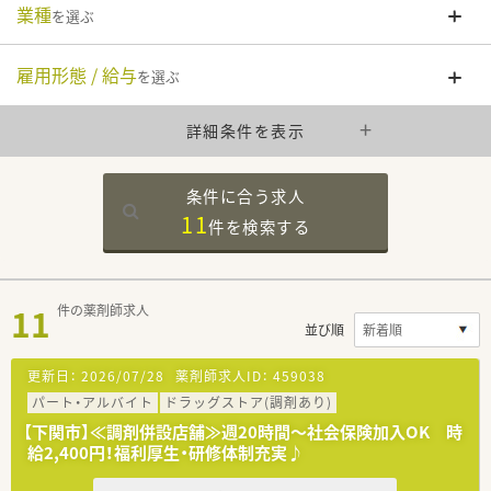
業種
を選ぶ
雇用形態 / 給与
を選ぶ
詳細条件を表示
条件に合う求人
11
件を
検索する
11
件の薬剤師求人
並び順
更新日：
2026/07/28
薬剤師求人ID：
459038
パート・アルバイト
ドラッグストア(調剤あり)
【下関市】≪調剤併設店舗≫週20時間～社会保険加入OK 時
給2,400円！福利厚生・研修体制充実♪