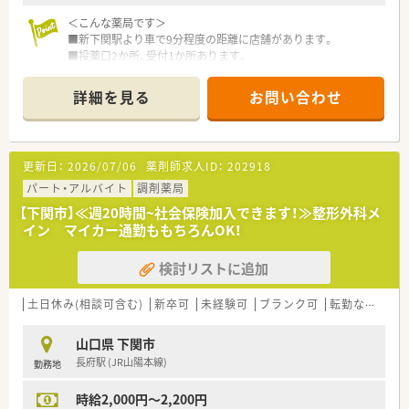
その他、連続休暇制度、メモリアル休暇、サポート休暇、ボラン
＜こんな薬局です＞
ティア休暇などワークライフバランスを推奨されています。
■新下関駅より車で9分程度の距離に店舗があります。
■投薬口2か所、受付1か所あります。
＜こんな方にもおすすめ＞
■山口県内にも複数店舗を展開しており、応援体制が整っていま
■しっかりとした教育体制のもとで薬剤師としてのスキルを磨
すので働きやすい環境です。
きたい方
詳細を見る
お問い合わせ
■応援体制がありいざという時に休みの取れる環境でご勤務さ
＜業務内容＞
れたい方
■処方箋による調剤業務、服薬指導、薬剤情報の提供など
■マイカー通勤ご希望の方
■近隣のクリニックより内科、呼吸器科、循環器科をメインに処
■様々な店舗でスキルを磨いてみたい方
更新日：
2026/07/06
薬剤師求人ID：
202918
方応需しています。
パート・アルバイト
調剤薬局
＜研修制度＞
【下関市】≪週20時間~社会保険加入できます！≫整形外科メ
■独自の研修システムを活用し、効率的かつ効果的なスキルアッ
イン マイカー通勤ももちろんOK！
プを支援しています。
■カフェテリア研修や社内学術大会など、目指す社会人像に合わ
検討リストに追加
せて学ぶ事ができる環境が整っています。
■大学と提携し、がん･高齢者医療など最新の知識修得をし、専
門性の高い薬剤師の育成しています。
土日休み(相談可含む)
新卒可
未経験可
ブランク可
転勤なし
車
■自己啓発の一環として、約130種類の中から自分にあった講座
を選択できる通信教育があります。
山口県 下関市
長府駅 (JR山陽本線)
勤務地
＜法人特徴＞
■福岡県本社で全国43都道府県に店舗展開しております。
時給2,000円～2,200円
開業支援まで行っているため、医療機関との関係も良好で「医