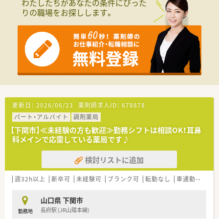
わたしたちがあなたの条件にぴった
てご活躍いただける方を募集します。
ンスも充実することが可能となります。
りの職場をお探しします。
■これまでに培われた管理薬剤師としてのご経験を、地域に根差
した薬局で活かしたい方に最適です。
＜こんな方にもおすすめ＞
■チーム医療や地域貢献に高い意欲を持ち、自ら考えて行動でき
■プライベートもしっかり重視しながらメリハリをつけて働き
る薬剤師の方を歓迎しています。
たい方
■薬剤師としてのスキルを磨きたい方
【法人特徴について】
■新しいことにも積極的にチャレンジしたい方
■兵庫県に本社を構え、全国に270店舗以上の調剤薬局を運営し
ている大手グループです。
■創業以来、無借金経営を継続しており、薬局事業を核に他業種
も手掛ける安定基盤があります。
■固定概念に捉われず、変化する医療業界に対応しながら常に成
更新日：
2026/06/23
薬剤師求人ID：
678878
長を目指す姿勢を貫いています。
パート・アルバイト
調剤薬局
【求人情報について】
【下関市】≪未経験の方も歓迎≫勤務シフトは相談OK！耳鼻
■管理薬剤師としての採用で、ご経験やスキルに応じて年俸550
科メインで応需している薬局です♪
万円から630万円を想定しています。
■複数店舗があるためフォロー体制がしっかりしており、1人薬
検討リストに追加
剤師と言っても、お休みやプライベートの時間もしっかりと確保
できる環境です。
週32h以上
新卒可
未経験可
ブランク可
転勤なし
車通勤可
高時
■残業はほとんど発生しないため、仕事終わりの時間を有意義に
使うことが可能となっています。
山口県 下関市
長府駅 (JR山陽本線)
勤務地