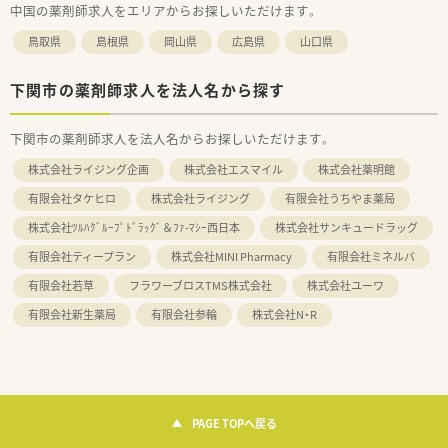
中国の薬剤師求人をエリアからお探しいただけます。
鳥取県
島根県
岡山県
広島県
山口県
下関市の薬剤師求人を法人名から探す
下関市の薬剤師求人を法人名からお探しいただけます。
株式会社ライジング企画
株式会社エスマイル
株式会社薬明館
有限会社タケヒロ
株式会社ライジング
有限会社うちやま薬局
株式会社ﾂﾙﾊｸﾞﾙｰﾌﾟﾄﾞﾗｯｸﾞ＆ﾌｧ-ﾏｼｰ西日本
株式会社サンキュードラッグ
有限会社ティープラン
株式会社MINI Pharmacy
有限会社ミネルバ
有限会社若草
フラワーブロスTMS株式会社
株式会社ユーワ
有限会社新生薬局
有限会社参輪
株式会社N・R
PAGE TOPへ戻る