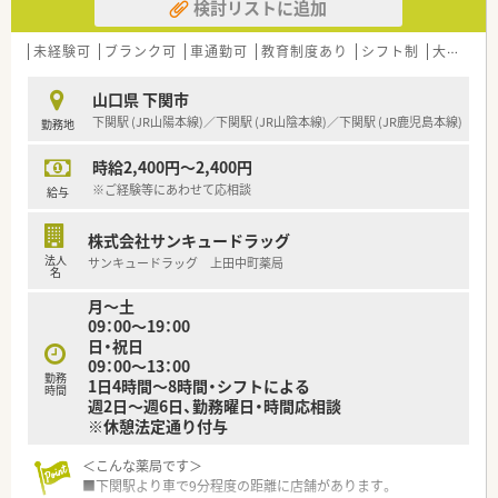
検討リストに追加
未経験可
ブランク可
車通勤可
教育制度あり
シフト制
大手チェーン
山口県 下関市
下関駅 (JR山陽本線)／下関駅 (JR山陰本線)／下関駅 (JR鹿児島本線)
勤務地
時給2,400円～2,400円
※ご経験等にあわせて応相談
給与
株式会社サンキュードラッグ
法人
サンキュードラッグ 上田中町薬局
名
月～土
09：00～19：00
日・祝日
09：00～13：00
勤務
1日4時間～8時間・シフトによる
時間
週2日～週6日、勤務曜日・時間応相談
※休憩法定通り付与
＜こんな薬局です＞
■下関駅より車で9分程度の距離に店舗があります。