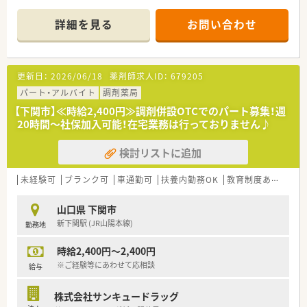
■1日4時間～、週2日～勤務時間ご相談に応じます。扶養内勤務
についてもご相談ください。ライフスタイルに合わせての働き
＜こんな方にもおすすめ＞
詳細を見る
お問い合わせ
方が可能ですので子育て中の方にもおすすめの環境です。
■プライベートもしっかり重視しながらメリハリをつけて働き
たい方
＜業務内容＞
■薬剤師としてのスキルを磨きたい方
■近隣クリニックより皮膚科、整形外科をメインに処方応需して
■新しいことにも積極的にチャレンジしたい方
更新日：
2026/06/18
薬剤師求人ID：
679205
います。
■処方箋枚数は約180枚/日程度です。
パート・アルバイト
調剤薬局
【下関市】≪時給2,400円≫調剤併設OTCでのパート募集！週
＜研修制度＞
20時間～社保加入可能！在宅業務は行っておりません♪
■年次ごとのステップアップカリキュラムの他、栄養学や漢方・
OTC、保険制度などテーマ別研修等の教育制度も充実していま
検討リストに追加
す。がん認定専門薬剤師取得サポートや地域薬学ケア専門薬剤
師のサポートもございまして、提携のクリニック様で症例を集め
る事も可能ですので、ご自身のスキルアップもできる環境があり
未経験可
ブランク可
車通勤可
扶養内勤務OK
教育制度あり
シフ
ます。
山口県 下関市
＜法人特徴＞
新下関駅 (JR山陽本線)
勤務地
■福岡県北九州市を中心にドラッグストア・調剤薬局を運営され
ておりますチェーングループ様です。北九州・下関エリアにドミ
時給2,400円～2,400円
ナント出店し、北九州エリアではNo.1のシェア率を持っており
ます。
※ご経験等にあわせて応相談
給与
■かかりつけネットワークの充実を図るために、調剤・ドラッグ
だけではなく相談漢方も展開されています。
株式会社サンキュードラッグ
調剤・在宅だけでなく、未病の取り組みにも積極的に関わるこ