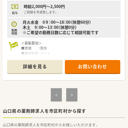
時給2,000円～2,500円
ご経験を考慮致します。
給与
月火水金 0９：00～18：00（休憩60分）
木土 9：00～13：00（休憩0分）
勤務
※ご希望の勤務日数に応じて相談可能です
時間
＜募集要項＞
■業種 ：薬局
■雇用形態：パート
■業務内容：薬剤師業務全般
■資格 ：薬剤師免許をお持ちの方（取得見込みの方を含む）
詳細を見る
お問い合わせ
■給与 ：2,000円～2,500円
■休日 ：日祝＋土（pm）＋その他シフトに準ずる
【こんな薬局です】
■長府駅より車で7分程度の場所に店舗がございます。
■薬剤師1名、事務員1名の体制です。
■現在、増員で募集を行っております。
【業務内容】
山口県の薬剤師求人を市区町村から探す
■耳鼻科をメインで応需しており、在宅は受けておりません。
■1日30～40枚ですが冬場は耳鼻科がメインの為100枚程度受
山口県の薬剤師求人を市区町村からお探しいただけます。
けております。