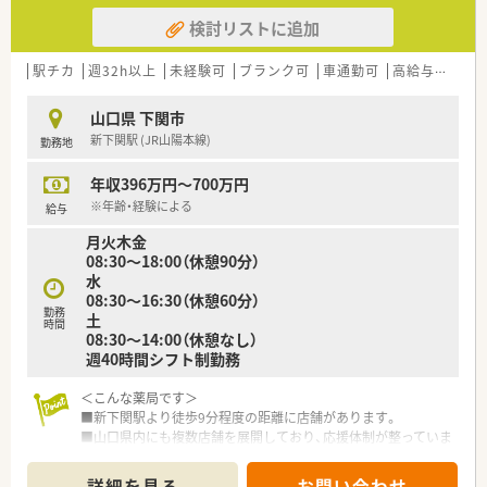
■パートでも社会保険加入したい方
検討リストに追加
駅チカ
週32h以上
未経験可
ブランク可
車通勤可
高給与(600万円以上)
山口県 下関市
新下関駅 (JR山陽本線)
勤務地
年収396万円～700万円
※年齢・経験による
給与
月火木金
08:30～18:00（休憩90分）
水
08:30～16:30（休憩60分）
勤務
土
時間
08:30～14:00（休憩なし）
週40時間シフト制勤務
＜こんな薬局です＞
■新下関駅より徒歩9分程度の距離に店舗があります。
■山口県内にも複数店舗を展開しており、応援体制が整っていま
すので働きやすい環境です。
詳細を見る
お問い合わせ