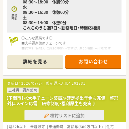
08:30～18:00 休憩90分
ございますので、全店舗で電子薬歴や監査レンジも導入済みで必
水
要に応じて一包化監査システムなど、積極的に機械化を進めてい
08:30～16:30 休憩60分
ます。
勤務
土
■店舗における一人薬剤師比率も業界でも非常に低い13％程
時間
08:30～14:00 休憩0分
で、調剤補助スタッフも店舗にはいらっしゃいます。
これらのうち週3日～勤務曜日・時間応相談
■在宅では薬剤師が往診に同行するだけではなく、往診前にも訪
問し医師に対して事前に患者さんの服薬状況を伝えることで、一
○こんな薬局です○
歩進んだ在宅医療を提供されています。在宅時には一人一台
■大手調剤薬局チェーンです
ipadが支給されますので、今までの履歴や在宅記録も外出先で残
■通常社保加入は週30時間～ですが、週20時間～可能です
すことも可能となります。
■近隣の病院より内科メイン応需。日祝、水曜午後、土曜午後に
■時短制度が小学校6年生になるまで使用できるサポート制度が
お休みが設定されています。その他充実の休暇制度で仕事と家
ございますので、産育休復帰率も非常に高く、ライフワークバラ
詳細を見る
お問い合わせ
庭の両立が可能
ンスも充実することが可能となります。
■在宅業務も行っていますが、は基本施設となる為パートの方は
■年間休日126日（半日＋半日含む）と業界でも非常に長い休日
調剤業務がメインとなります
数です。また入社半年後、有給付与日数に応じて対象者にリフレ
■薬剤師常勤3名。事務常勤1名体制
ッシュ休暇（社員：最大７連休取得可能）がございます。
更新日：
2026/07/24
薬剤師求人ID：
202931
■教育体制充実しています
■電子薬歴完備しています
正社員
調剤薬局
＜こんな方にもおすすめ＞
■車通勤可能です
■プライベートもしっかり重視しながらメリハリをつけて働き
【下関市】≪大手チェーン薬局≫確定拠出年金も完備 整形
たい方
外科メイン応需 研修制度・福利厚生も充実♪
○こんな方にオススメです○
■薬剤師としてのスキルを磨きたい方
■大手調剤薬局チェーンで働きたい方
■新しいことにも積極的にチャレンジしたい方
検討リストに追加
■パート薬剤師として働きたい方
■子育て中の方
週32h以上
未経験可
車通勤可
高給与(600万円以上)
住宅補助(手当)あり