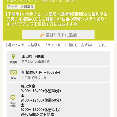
更新日：
2026/07/21
薬剤師求人ID：
201872
マチ科をメインに処方応需しています。
■処方箋枚数は約75枚/日です。
正社員
調剤薬局
【下関市】≪大手チェーン薬局≫連続休暇制度など福利厚生
＜研修制度＞
充実♪未経験の方もご相談OK！独自の研修システムあり！
■独自の研修システムを活用し、効率的かつ効果的なスキルアッ
キャリアアップを目指す方にもおすすめ！
プを支援しています。
■カフェテリア研修や社内学術大会など、目指す社会人像に合わ
検討リストに追加
せて学ぶ事ができる環境が整っています。
■大学と提携し、がん･高齢者医療など最新の知識修得をし、専
門性の高い薬剤師の育成しています。
週32h以上
未経験可
ブランク可
車通勤可
高給与(600万円以上)
■自己啓発の一環として、約130種類の中から自分にあった講座
を選択できる通信教育があります。
山口県 下関市
新下関駅 (JR山陽本線)
勤務地
＜法人特徴＞
■福岡県本社で全国43都道府県に店舗展開しております。
年収396万円～700万円
開業支援まで行っているため、医療機関との関係も良好で「医
薬連携」の取組みとして積極的にコミュニケーションを図ってい
※年齢・経験による
給与
ます。
月火木金
■異動・転勤について
9：00～18：00（休憩60分）
①全国勤務社員：全店舗を対象とした異動が可能な社員
水
②エリア社員：限定した地区内での転居を伴う異動が可能な社員
9：00～17：00（休憩60分）
③薬剤師職Ⅲ（ローカル社員）：転居を伴う異動がない社員から選
勤務
土
択可能です。
時間
9：00～13：00（休憩なし）
■休暇制度や福利厚生面も充実
週40時間シフト勤務
正社員であれば有給は入社時から付与。