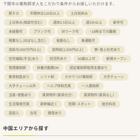
下関市の薬剤師求人をこだわり条件からお探しいただけます。
得する事が可能です。
■多くのことを学べる環境：スキルアッププログラム、領域別共
駅チカ
年間休日120日以上
土日祝休み
通プログラム、臨床系認証研修、マネジメント研修、病院研修、E
ラーニングなど個人のステージや興味応じた研修制度も準備さ
土日休み(相談可含む)
週休2.5日以上
週32h以上
新卒可
れております。
未経験可
■専門資格取得のためのサポート制度：業界最多の32種類の資
ブランク可
Ｗワーク可
~18時までの職場
格取得をサポート
残業なし(ほぼなし含む)
転勤なし
車通勤可
■人事制度も確立しており、薬剤師は薬局長やブロック長を目指
すマネジメントコース、専門性を高めるプロフェッショナルファ
高給与(600万円以上)
高時給(2,500円以上)
寮・借上社宅あり
ーマシストコースのの2コースがございます。
住宅補助(手当)あり
託児所あり
60歳以上可
新規オープン
■認定薬剤師や実務実習指導薬剤師やその他専門資格を取得者
には資格手当として評価されています。
管理薬剤師
扶養内勤務OK
認定薬剤師取得支援あり
■休日・休暇：年間休日…120日以上、有給休暇平均取得数：11.26
日 有給休暇平均取得率：90.73％
教育制度あり
シフト制
かかりつけ薬剤師
大手チェーン
■福利厚生：結婚休暇：5日間、結婚祝金：3万円（子供が結婚した
大手チェーン以外
ヘルプ体制充実
一人薬剤師
場合2万円）、
出産：通院休暇、配偶者出産休暇、産前産後休業、出産祝金、産後
当直・夜勤あり
賃貸物件（家具付き）
賃貸物件（家具なし）
パパ育休（4週間）、パパママ育休(両親が育休を取得す場合の延長
生活環境充実
新幹線近く
短期・スポット
総合科目
制度)、
育児短時間勤務（小学校1年生終了時まで）、子の看護休暇：1年に
高収入
在宅
積雪あり
つき5日間、2子以上の場合は10日間等、充実の福利厚生です。
中国エリアから探す