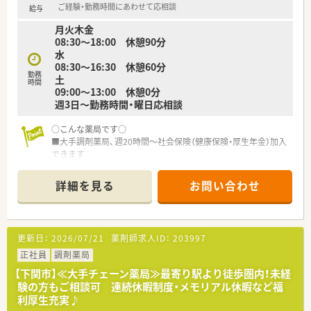
薬連携」の取組みとして積極的にコミュニケーションを図ってい
ご経験・勤務時間にあわせて応相談
給与
ます。
月火木金
■異動・転勤について
08:30～18:00 休憩90分
①全国勤務社員：全店舗を対象とした異動が可能な社員
水
②エリア社員：限定した地区内での転居を伴う異動が可能な社員
08:30～16:30 休憩60分
③薬剤師職Ⅲ（ローカル社員）：転居を伴う異動がない社員から選
勤務
土
択可能です。
時間
09:00～13:00 休憩0分
■休暇制度や福利厚生面も充実
週3日～勤務時間・曜日応相談
正社員であれば有給は入社時から付与。
その他、連続休暇制度、メモリアル休暇、サポート休暇、ボラン
○こんな薬局です○
ティア休暇などワークライフバランスを推奨されています。
■大手調剤薬局、週20時間～社会保険（健康保険・厚生年金）加入
できます
＜こんな方にもおすすめ＞
■福利厚生充実しています
■しっかりとした教育体制のもとで薬剤師としてのスキルを磨
■近隣整形外科・リウマチクリニックメイン応需です
きたい方
詳細を見る
お問い合わせ
■調剤設備は電子薬歴完備で充実しています
■応援体制がありいざという時に休みの取れる環境でご勤務さ
■残業はほとんどありません
れたい方
■薬剤師常勤2名体制
■マイカー通勤ご希望の方
■昼休みに一人になる時間はあります
■様々な店舗でスキルを磨いてみたい方
更新日：
2026/07/21
薬剤師求人ID：
203997
■教育体制あり
■車通勤可
正社員
調剤薬局
【下関市】≪大手チェーン薬局≫最寄り駅より徒歩圏内！未経
○こんな方にオススメです○
験の方もご相談可 連続休暇制度・メモリアル休暇など福
■大手調剤薬局で働きたい方
利厚生充実♪
■パート薬剤師として働きたい方