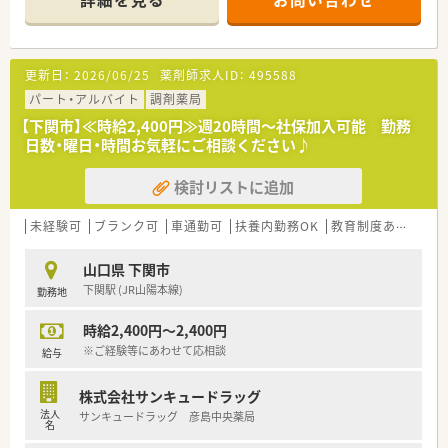
＜業務内容＞
■処方箋による調剤業務、服薬指導、薬剤情報の提供など
■近隣のクリニックより内科、循環器科をメインに処方応需して
います。
更新日：
2026/06/25
薬剤師求人ID：
495588
＜研修制度＞
パート・アルバイト
調剤薬局
■独自の研修システムを活用し、効率的かつ効果的なスキルアッ
【下関市】≪時給2,400円≫週20時間～社保加入可能 勤務
プを支援しています。
日数・曜日・時間お気軽にご相談ください♪
■カフェテリア研修や社内学術大会など、目指す社会人像に合わ
せて学ぶ事ができる環境が整っています。
検討リストに追加
■大学と提携し、がん･高齢者医療など最新の知識修得をし、専
門性の高い薬剤師の育成しています。
■自己啓発の一環として、約130種類の中から自分にあった講座
未経験可
ブランク可
車通勤可
扶養内勤務OK
教育制度あり
シフ
を選択できる通信教育があります。
山口県 下関市
＜法人特徴＞
下関駅 (JR山陽本線)
勤務地
■福岡県本社で全国43都道府県に店舗展開しております。
開業支援まで行っているため、医療機関との関係も良好で「医
時給2,400円～2,400円
薬連携」の取組みとして積極的にコミュニケーションを図ってい
ます。
※ご経験等にあわせて応相談
給与
■異動・転勤について
①全国勤務社員：全店舗を対象とした異動が可能な社員
株式会社サンキュードラッグ
②エリア社員：限定した地区内での転居を伴う異動が可能な社員
法人
サンキュードラッグ 彦島中央薬局
③薬剤師職Ⅲ（ローカル社員）：転居を伴う異動がない社員から選
名
択可能です。