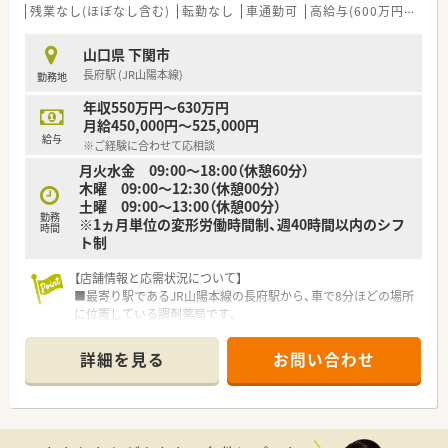
る事も可能ですので、ご自身のスキルアップもできる環境があり
残業なし(ほぼなし含む)
転勤なし
車通勤可
高給与(600万円以上)
ます。
山口県 下関市
＜法人特徴＞
長府駅 (JR山陽本線)
勤務地
■福岡県北九州市を中心にドラッグストア・調剤薬局を運営され
ておりますチェーングループ様です。北九州・下関エリアにドミ
年収550万円～630万円
ナント出店し、北九州エリアではNo.1のシェア率を持っており
月給450,000円～525,000円
ます。
給与
※ご経験に合わせて応相談
■かかりつけネットワークの充実を図るために、調剤・ドラッグ
月火水金 09:00～18:00（休憩60分）
だけではなく相談漢方も展開されています。
木曜 09:00～12:30（休憩00分）
調剤・在宅だけでなく、未病の取り組みにも積極的に関わるこ
土曜 09:00～13:00（休憩00分）
とで、お客様・患者様の「身近な存在」になることを目指していま
勤務
※1ヵ月単位の変形労働時間制、週40時間以内のシフ
す。その為、調剤よりも投薬に時間を掛けてほしいという思いが
時間
ト制
ございますので、全店舗で電子薬歴や監査レンジも導入済みで必
要に応じて一包化監査システムなど、積極的に機械化を進めてい
【店舗情報と応需状況について】
ます。
■最寄り駅であるJR山陽本線の長府駅から、車で8分ほどの場所
■店舗における一人薬剤師比率も業界でも非常に低い13％程
に位置している調剤薬局です。
で、調剤補助スタッフ様も店舗にはいらっしゃいます。
■主な応需科目は呼吸器科、内科、外科、消化器科、循環器科と多
■在宅では薬剤師様が往診に同行するだけではなく、往診前にも
岐にわたるのが特徴です。
訪問し医師に対して事前に患者さんの服薬状況を伝えることで、
詳細を見る
お問い合わせ
■1日の処方箋応需枚数は20枚から30枚程度で、落ち着いた環境
一歩進んだ在宅医療を提供されています。在宅時には一人一台
で業務に取り組めます。
ipadが支給されますので、今までの履歴や在宅記録も外出先で残
すことも可能となります。
【募集背景と求める人物像について】
■時短制度が小学校6年生になるまで使用できるサポート制度が
■現任の管理薬剤師が独立開業により退職予定のため、後任とし
ございますので、産育休復帰率も非常に高く、ライフワークバラ