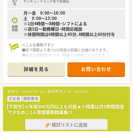
法人
サンキュードラッグ新下関薬局
とで、お客様・患者様の「身近な存在」になることを目指していま
名
す。その為、調剤よりも投薬に時間を掛けてほしいという思いが
月～金 9：00～18：00
ございますので、全店舗で電子薬歴や監査レンジも導入済みで必
土 9：00～13：00
要に応じて一包化監査システムなど、積極的に機械化を進めてい
※1日4時間～8時間・シフトによる
ます。
勤務
※週3日～勤務曜日・時間応相談
■店舗における一人薬剤師比率も業界でも非常に低い13％程
時間
※休憩時間は6時間以上45分、8時間以上60分付与
で、調剤補助スタッフ様も店舗にはいらっしゃいます。
■在宅では薬剤師様が往診に同行するだけではなく、往診前にも
＜こんな薬局です＞
訪問し医師に対して事前に患者さんの服薬状況を伝えることで、
■新下関駅より車で5分程度の距離に店舗があります。
一歩進んだ在宅医療を提供されています。在宅時には一人一台
■現在は薬剤師1名です。増員での募集しております。
ipadが支給されますので、今までの履歴や在宅記録も外出先で残
■1日4時間～、週3日～勤務時間ご相談に応じます。扶養内勤務
すことも可能となります。
についてもご相談ください。ライフスタイルに合わせての働き
■時短制度が小学校6年生になるまで使用できるサポート制度が
詳細を見る
お問い合わせ
方が可能ですので子育て中の方にもおすすめの環境です。
ございますので、産育休復帰率も非常に高く、ライフワークバラ
ンスも充実することが可能となります。
＜業務内容＞
■近隣クリニックより脳神経外科をメインに処方応需していま
＜こんな方にもおすすめ＞
更新日：
2026/06/18
薬剤師求人ID：
399456
す。
■プライベートもしっかり重視しながらメリハリをつけて働き
■処方箋枚数は約40～50枚/日程度です。
正社員
調剤薬局
たい方
■薬剤師としてのスキルを磨きたい方
【下関市】≪年収600万円以上も可能★≫残業は月5時間程度
＜研修制度＞
■新しいことにも積極的にチャレンジしたい方
で少なめ♪1人管理薬剤師募集！！
■年次ごとのステップアップカリキュラムの他、栄養学や漢方・
OTC、保険制度などテーマ別研修等の教育制度も充実していま
検討リストに追加
す。がん認定専門薬剤師取得サポートや地域薬学ケア専門薬剤
師のサポートもございまして、提携のクリニック様で症例を集め