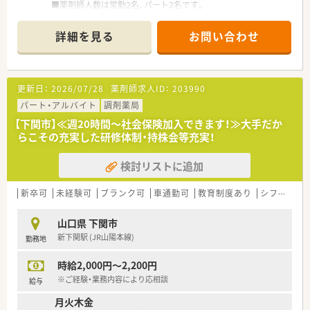
■薬剤師人数は常勤2名、パート2名です。
＜業務内容＞
詳細を見る
お問い合わせ
■近隣クリニックより内科や耳鼻科をメインに広域処方応需し
ています。
■処方箋枚数は約1500枚/月程度です。
更新日：
2026/07/28
薬剤師求人ID：
203990
＜研修制度＞
■年次ごとのステップアップカリキュラムの他、栄養学や漢方・
パート・アルバイト
調剤薬局
OTC、保険制度などテーマ別研修等の教育制度も充実していま
【下関市】≪週20時間～社会保険加入できます！≫大手だか
す。がん認定専門薬剤師取得サポートや地域薬学ケア専門薬剤
らこその充実した研修体制・持株会等充実！
師のサポートもございまして、提携のクリニック様で症例を集め
る事も可能ですので、ご自身のスキルアップもできる環境があり
検討リストに追加
ます。
＜法人特徴＞
新卒可
未経験可
ブランク可
車通勤可
教育制度あり
シフト制
■福岡県北九州市を中心にドラッグストア・調剤薬局を運営され
ておりますチェーングループです。北九州・下関エリアにドミナ
山口県 下関市
ント出店し、北九州エリアではNo.1のシェア率を持っておりま
新下関駅 (JR山陽本線)
勤務地
す。
■かかりつけネットワークの充実を図るために、調剤・ドラッグ
時給2,000円～2,200円
だけではなく相談漢方も展開されています。
調剤・在宅だけでなく、未病の取り組みにも積極的に関わるこ
※ご経験・業務内容により応相談
給与
とで、お客様・患者様の「身近な存在」になることを目指していま
月火木金
す。その為、調剤よりも投薬に時間を掛けてほしいという思いが