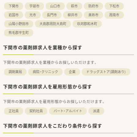
下関市
宇部市
山口市
萩市
防府市
下松市
【法人概要】
■大手チェーン薬局「メディカルシステムネットワーク」のグル
岩国市
光市
長門市
柳井市
美祢市
周南市
ープとして、九州・中国エリアで39店舗を展開しています。
山陽小野田市
大島郡周防大島町
玖珂郡和木町
■安定した経営基盤：業界No.1の加盟店舗数として10,435店舗
が加盟。他社の薬局ともネットワークを形成し、地域医療を支え
熊毛郡平生町
ております。
■地域活動、健康イベント「地域連携薬局59店舗」「健康サポート
下関市の薬剤師求人を業種から探す
薬局83店舗」「管理栄養士による栄養相談 年間18,125件」
■定着率も高く、グループとして3年未満の離職率は5％程度で
す。
下関市の薬剤師求人を業種からお探しいただけます。
■DXの推進による業務の効率化：薬剤師1人につき1台タブレッ
トを配布。薬歴業務を効率化（スマート薬歴システムGooCo）
調剤薬局
病院・クリニック
企業
ドラッグストア(調剤あり)
■薬剤師1名当たりの処方箋の処理枚数は21枚と手厚く配置さ
れています。
■店舗形態として大型の病院門前、クリニックモール、マンツー
下関市の薬剤師求人を雇用形態から探す
マンと幅広いです。
■労務管理も整備されており、残業代は1分単位で計算いたしま
下関市の薬剤師求人を雇用形態からお探しいただけます。
す。
※仮に08:50に出社して、18:00定時に帰宅した場合も10分は残
正社員
契約社員
パート・アルバイト
派遣
業扱いとなります。
■年間休日は約120日と充実！有給休暇は入社3ヶ月で付与。年間
平均9.５日は有給消化されています。
下関市の薬剤師求人をこだわり条件から探す
■女性だけではなく、男性の育休実績もございます。育児休業は
お子さんの1歳誕生日まで、時短勤務は小学1年生の修了まで取