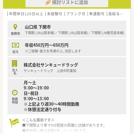
検討リストに追加
年間休日120日以上
未経験可
ブランク可
車通勤可
高給与(600万円以上)
山口県 下関市
下関駅 (JR山陽本線)／下関駅 (JR山陰本線)／下関駅 (JR鹿児島本線)
勤務地
年収450万円～650万円
※ご経験・能力を考慮の上、決定します
給与
株式会社サンキュードラッグ
法人
サンキュードラッグ 上田中町薬局
名
月～土
9：00～19：00
日・祝日
9：00～13：00
勤務
時間
※上記より週30～40時間勤務
※休憩法定通り付与
＜こんな薬局です＞
■下関駅より車で9分程度の距離に店舗があります。
■薬剤師人数は常勤2名、パート2名です。