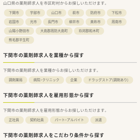
山口県の薬剤師求人を市区町村からお探しいただけます。
要に応じて一包化監査システムなど、積極的に機械化を進めてい
ます。
下関市
宇部市
山口市
萩市
防府市
下松市
■店舗における一人薬剤師比率も業界でも非常に低い13％程
で、調剤補助スタッフも店舗にはいらっしゃいます。
岩国市
光市
長門市
柳井市
美祢市
周南市
■在宅では薬剤師が往診に同行するだけではなく、往診前にも訪
山陽小野田市
大島郡周防大島町
玖珂郡和木町
問し医師に対して事前に患者さんの服薬状況を伝えることで、一
歩進んだ在宅医療を提供されています。在宅時には一人一台
熊毛郡平生町
ipadが支給されますので、今までの履歴や在宅記録も外出先で残
すことも可能となります。
■時短制度が小学校6年生になるまで使用できるサポート制度が
下関市の薬剤師求人を業種から探す
ございますので、産育休復帰率も非常に高く、ライフワークバラ
ンスも充実することが可能となります。
下関市の薬剤師求人を業種からお探しいただけます。
■年間休日126日（半日＋半日含む）と業界でも非常に長い休日
数です。また入社半年後、有給付与日数に応じて対象者にリフレ
調剤薬局
病院・クリニック
企業
ドラッグストア(調剤あり)
ッシュ休暇（社員：最大７連休取得可能）がございます。
＜こんな方にもおすすめ＞
下関市の薬剤師求人を雇用形態から探す
■プライベートもしっかり重視しながらメリハリをつけて働き
たい方
下関市の薬剤師求人を雇用形態からお探しいただけます。
■薬剤師としてのスキルを磨きたい方
■新しいことにも積極的にチャレンジしたい方
正社員
契約社員
パート・アルバイト
派遣
下関市の薬剤師求人をこだわり条件から探す