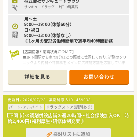
株式会社サンキュードラッグ
要に応じて一包化監査システムなど、積極的に機械化を進めてい
法人
サンキュードラッグ 上田中町薬局
ます。
名
■店舗における一人薬剤師比率も業界でも非常に低い13％程
月～土
で、調剤補助スタッフ様も店舗にはいらっしゃいます。
9：00～19：00（休憩60分）
■在宅では薬剤師様が往診に同行するだけではなく、往診前にも
日・祝日
訪問し医師に対して事前に患者さんの服薬状況を伝えることで、
勤務
9：00～13：00（休憩なし）
一歩進んだ在宅医療を提供されています。在宅時には一人一台
時間
※1ヶ月の変形労働時間制で週平均40時間勤務
ipadが支給されますので、今までの履歴や在宅記録も外出先で残
すことも可能となります。
【店舗情報と応需状況について】
■時短制度が小学校6年生になるまで使用できるサポート制度が
■JR下関駅から車で9分ほどの距離に位置しており、近隣のクリ
ございますので、産育休復帰率も非常に高く、ライフワークバラ
ニックより内科や耳鼻科をメインに広域処方箋を応需していま
ンスも充実することが可能となります。
す。
■年間休日126日（半日＋半日含む）と業界でも非常に長い休日
■処方箋枚数は1ヶ月あたり約1500枚程度となっており、1日あ
数です。また入社半年後、有給付与日数に応じて対象者にリフレ
詳細を見る
お問い合わせ
たりに換算すると約60枚前後の適正な業務量で運営されていま
ッシュ休暇（社員：最大７連休取得可能）がございます。
す。
■薬剤師は正社員2名とパート2名の合計4名体制で、事務スタッ
＜こんな方にもおすすめ＞
フ2名と調剤補助3名が在籍する非常に手厚い人員配置です。
■プライベートもしっかり重視しながらメリハリをつけて働き
更新日：
2026/07/28
薬剤師求人ID：
459038
たい方
【募集背景と求める人物像について】
パート・アルバイト
ドラッグストア(調剤あり)
■薬剤師としてのスキルを磨きたい方
■年俸制を採用しており450万円から650万円の提示が可能で、
■新しいことにも積極的にチャレンジしたい方
【下関市】≪調剤併設店舗≫週20時間～社会保険加入OK 時
経験や職歴を正当に評価した上で個別に給与を設定いたしま
給2,400円！福利厚生・研修体制充実♪
す。
■お客様や患者様に対しおもてなしの精神を持ち、プロとして
検討リストに追加
「身体」と「心」の両面から支えたいという意欲のある方を歓迎し