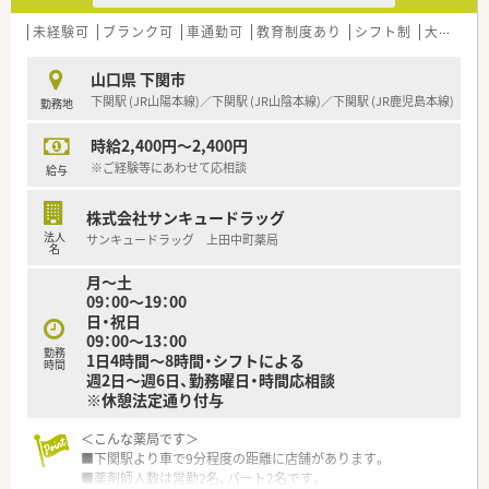
ます。
■40代前半までの方を主な対象としており、具体的なキャリア
未経験可
ブランク可
車通勤可
教育制度あり
シフト制
大手チェーン
ビジョンを持って主体的に研鑽や努力を惜しまない方を求めて
います。
山口県 下関市
下関駅 (JR山陽本線)／下関駅 (JR山陰本線)／下関駅 (JR鹿児島本線)
勤務地
【法人特徴について】
■北九州市を中心に約60店舗以上の調剤薬局を運営しており、
時給2,400円～2,400円
ドミナント戦略によって地域一番の「かかりつけ」を目指してい
ます。
※ご経験等にあわせて応相談
給与
■ドラッグストア併設や漢方薬局、在宅管理指導など多角的なア
プローチで、半径400mの生活圏を支えるネットワークを構築し
株式会社サンキュードラッグ
ています。
法人
サンキュードラッグ 上田中町薬局
■全店舗で電子薬歴や監査レンジを完備し、さらに一包化監査シ
名
ステム等の積極的な機械化により、安全な調剤環境を追求してい
月～土
ます。
09：00～19：00
日・祝日
09：00～13：00
勤務
1日4時間～8時間・シフトによる
時間
週2日～週6日、勤務曜日・時間応相談
※休憩法定通り付与
＜こんな薬局です＞
■下関駅より車で9分程度の距離に店舗があります。
■薬剤師人数は常勤2名、パート2名です。