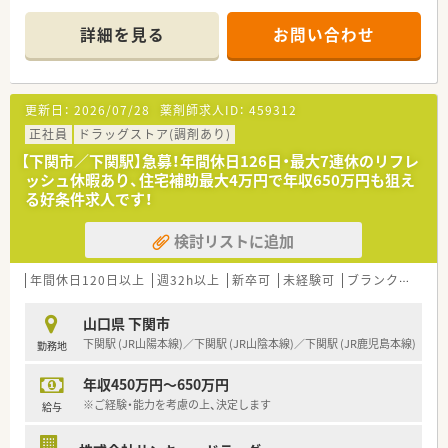
＜業務内容＞
詳細を見る
お問い合わせ
■近隣クリニックより内科や耳鼻科をメインに広域処方応需し
ています。
■処方箋枚数は約1500枚/月程度です。
更新日：
2026/07/28
薬剤師求人ID：
459312
＜研修制度＞
■年次ごとのステップアップカリキュラムの他、栄養学や漢方・
正社員
ドラッグストア(調剤あり)
OTC、保険制度などテーマ別研修等の教育制度も充実していま
【下関市／下関駅】急募！年間休日126日・最大7連休のリフレ
す。がん認定専門薬剤師取得サポートや地域薬学ケア専門薬剤
ッシュ休暇あり、住宅補助最大4万円で年収650万円も狙え
師のサポートもございまして、提携のクリニック様で症例を集め
る好条件求人です！
る事も可能ですので、ご自身のスキルアップもできる環境があり
ます。
検討リストに追加
＜法人特徴＞
■福岡県北九州市を中心にドラッグストア・調剤薬局を運営され
年間休日120日以上
週32h以上
新卒可
未経験可
ブランク可
車
ておりますチェーングループ様です。北九州・下関エリアにドミ
ナント出店し、北九州エリアではNo.1のシェア率を持っており
山口県 下関市
ます。
下関駅 (JR山陽本線)／下関駅 (JR山陰本線)／下関駅 (JR鹿児島本線)
勤務地
■かかりつけネットワークの充実を図るために、調剤・ドラッグ
だけではなく相談漢方も展開されています。
年収450万円～650万円
調剤・在宅だけでなく、未病の取り組みにも積極的に関わるこ
とで、お客様・患者様の「身近な存在」になることを目指していま
※ご経験・能力を考慮の上、決定します
給与
す。その為、調剤よりも投薬に時間を掛けてほしいという思いが
ございますので、全店舗で電子薬歴や監査レンジも導入済みで必