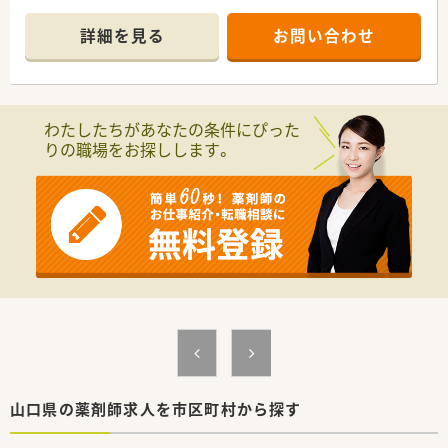
＜業務内容＞
詳細を見る
お問い合わせ
■近隣クリニックより内科や耳鼻科をメインに広域処方応需し
ています。
■処方箋枚数は約1500枚/月程度です。
＜研修制度＞
わたしたちがあなたの条件にぴった
■年次ごとのステップアップカリキュラムの他、栄養学や漢方・
りの職場をお探しします。
OTC、保険制度などテーマ別研修等の教育制度も充実していま
す。がん認定専門薬剤師取得サポートや地域薬学ケア専門薬剤
師のサポートもございまして、提携のクリニック様で症例を集め
る事も可能ですので、ご自身のスキルアップもできる環境があり
ます。
＜法人特徴＞
■福岡県北九州市を中心にドラッグストア・調剤薬局を運営され
ておりますチェーングループです。北九州・下関エリアにドミナ
ント出店し、北九州エリアではNo.1のシェア率を持っておりま
す。
■かかりつけネットワークの充実を図るために、調剤・ドラッグ
だけではなく相談漢方も展開されています。
調剤・在宅だけでなく、未病の取り組みにも積極的に関わるこ
とで、お客様・患者様の「身近な存在」になることを目指していま
山口県の薬剤師求人を市区町村から探す
す。その為、調剤よりも投薬に時間を掛けてほしいという思いが
ございますので、全店舗で電子薬歴や監査レンジも導入済みで必