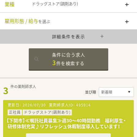
業種
ドラッグストア(調剤あり)
雇用形態 / 給与
を選ぶ
詳細条件を表示
条件に合う求人
3
件を
検索する
3
件の薬剤師求人
並び順
更新日：
2026/07/30
薬剤師求人ID：
495914
正社員
ドラッグストア(調剤あり)
【下関市】≪嘱託社員募集≫週30～40時間勤務 福利厚生・
研修体制充実♪リフレッシュ休暇制度導入しています！