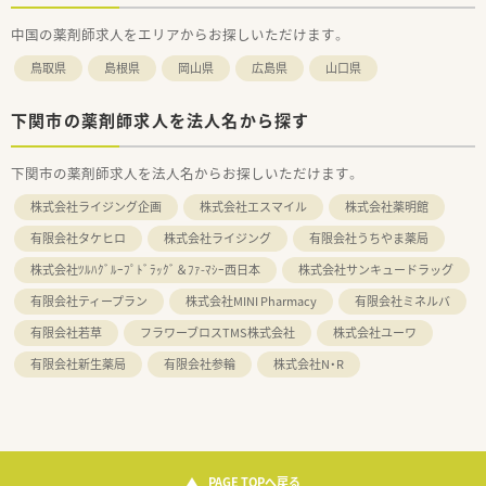
中国の薬剤師求人をエリアからお探しいただけます。
鳥取県
島根県
岡山県
広島県
山口県
下関市の薬剤師求人を法人名から探す
下関市の薬剤師求人を法人名からお探しいただけます。
株式会社ライジング企画
株式会社エスマイル
株式会社薬明館
有限会社タケヒロ
株式会社ライジング
有限会社うちやま薬局
株式会社ﾂﾙﾊｸﾞﾙｰﾌﾟﾄﾞﾗｯｸﾞ＆ﾌｧ-ﾏｼｰ西日本
株式会社サンキュードラッグ
有限会社ティープラン
株式会社MINI Pharmacy
有限会社ミネルバ
有限会社若草
フラワーブロスTMS株式会社
株式会社ユーワ
有限会社新生薬局
有限会社参輪
株式会社N・R
PAGE TOPへ戻る