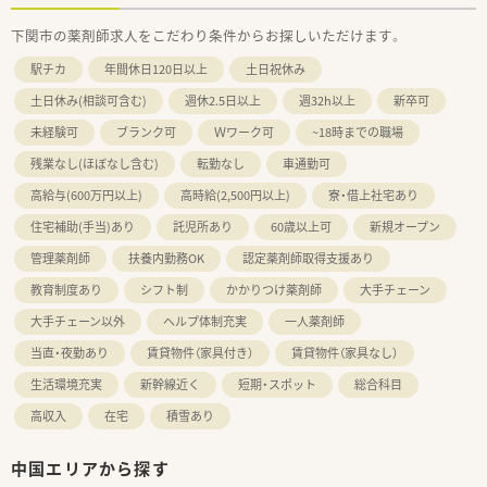
下関市の薬剤師求人をこだわり条件からお探しいただけます。
駅チカ
年間休日120日以上
土日祝休み
土日休み(相談可含む)
週休2.5日以上
週32h以上
新卒可
未経験可
ブランク可
Ｗワーク可
~18時までの職場
残業なし(ほぼなし含む)
転勤なし
車通勤可
高給与(600万円以上)
高時給(2,500円以上)
寮・借上社宅あり
住宅補助(手当)あり
託児所あり
60歳以上可
新規オープン
管理薬剤師
扶養内勤務OK
認定薬剤師取得支援あり
教育制度あり
シフト制
かかりつけ薬剤師
大手チェーン
大手チェーン以外
ヘルプ体制充実
一人薬剤師
当直・夜勤あり
賃貸物件（家具付き）
賃貸物件（家具なし）
生活環境充実
新幹線近く
短期・スポット
総合科目
高収入
在宅
積雪あり
中国エリアから探す