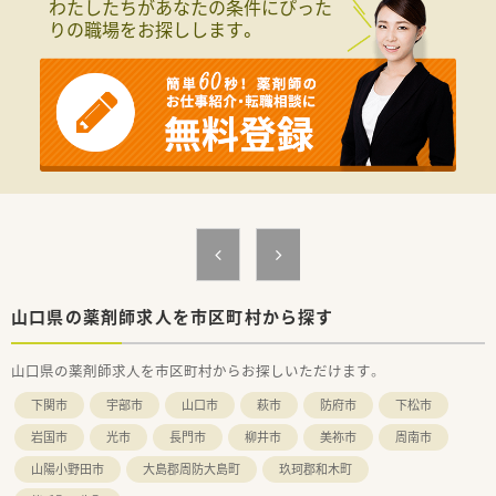
わたしたちがあなたの条件にぴった
アなど、派遣先との信頼関係を大切にしながら、豊富な求人情報
りの職場をお探しします。
をご提供しています。
また、今後ご転居された場合でも、全国各地のエリア情報に精
通したコンサルタントが皆様をお迎えいたします。
■充実した福利厚生！
福利厚生サービス利用可能・スポーツクラブ利用可能・特別休
暇制度・慶弔見舞金制度などがございます。
■研修制度も充実！
e-ラーニング受講無料・ファーマシーセミナーへの参加無料・
情報メディア「ファルマラボ」 などがございます。
■各種社会保険完備(雇用保険・社会保険：週20時間以上勤務者)
■就業日は当社負担にて薬剤師賠償責任保険が適用されますの
で、安心してご就業いただけます。
■有給休暇も取得(6ヶ月以上勤務)可能です。他にも、夏季休暇・
結婚休暇・出産休暇（産休取得者以外）・産前産後休暇・忌引休暇・
子の看護休暇・介護休暇が取得可能です。
山口県の薬剤師求人を市区町村から探す
■派遣就業のため基本的に残業はありません。発生した場合も1
分単位で残業代をお支払いします。
山口県の薬剤師求人を市区町村からお探しいただけます。
＜こんな方にもオススメ＞
下関市
宇部市
山口市
萩市
防府市
下松市
■長期就業は難しいけど、短期で働きたい方
■残業少なくメリハリをつけて働きたい方
岩国市
光市
長門市
柳井市
美祢市
周南市
等々…
山陽小野田市
大島郡周防大島町
玖珂郡和木町
少しでも気になった方はお問い合わせくださいませ