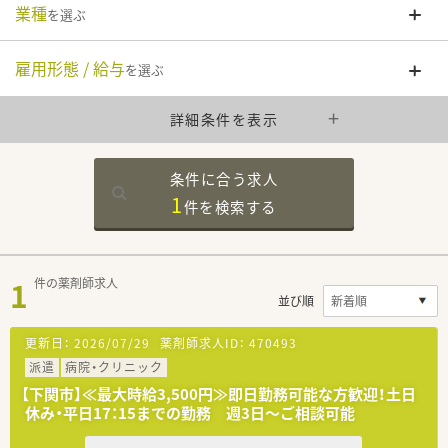
業種
を選ぶ
雇用形態 / 給与
を選ぶ
詳細条件を表示
条件に合う求人
1
件を
検索する
1
件の薬剤師求人
並び順
更新日：
2026/07/29
薬剤師求人ID：
470493
派遣
病院・クリニック
【下関市】≪最大時給3,500円≫即日勤務可能な方歓迎！土日
休み・平日17：15までの勤務 週3日～ご相談可能