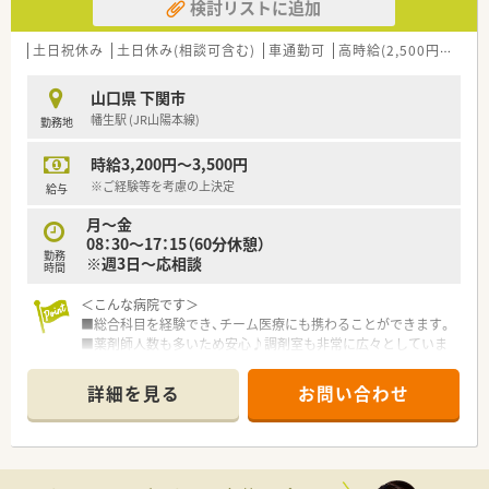
検討リストに追加
土日祝休み
土日休み(相談可含む)
車通勤可
高時給(2,500円以上)
山口県 下関市
幡生駅 (JR山陽本線)
勤務地
時給3,200円～3,500円
※ご経験等を考慮の上決定
給与
月～金
08：30～17：15（60分休憩）
勤務
※週3日～応相談
時間
＜こんな病院です＞
■総合科目を経験でき、チーム医療にも携わることができます。
■薬剤師人数も多いため安心♪調剤室も非常に広々としていま
す。
詳細を見る
お問い合わせ
＜業務内容＞
■調剤業務をお願いいたします。
＜メディカルリソースの派遣＞
■弊社は全国に12拠点を展開し、全国各地の薬局・ドラッグスト