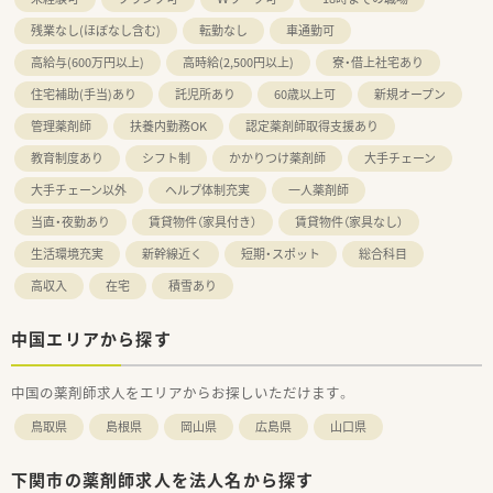
残業なし(ほぼなし含む)
転勤なし
車通勤可
高給与(600万円以上)
高時給(2,500円以上)
寮・借上社宅あり
住宅補助(手当)あり
託児所あり
60歳以上可
新規オープン
管理薬剤師
扶養内勤務OK
認定薬剤師取得支援あり
教育制度あり
シフト制
かかりつけ薬剤師
大手チェーン
大手チェーン以外
ヘルプ体制充実
一人薬剤師
当直・夜勤あり
賃貸物件（家具付き）
賃貸物件（家具なし）
生活環境充実
新幹線近く
短期・スポット
総合科目
高収入
在宅
積雪あり
中国エリアから探す
中国の薬剤師求人をエリアからお探しいただけます。
鳥取県
島根県
岡山県
広島県
山口県
下関市の薬剤師求人を法人名から探す