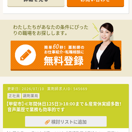
【店舗情報と応需状況について】
■山梨県甲斐市に位置し最寄り駅から徒歩16分ほどの立地で、
近隣の医療機関から整形外科の処方箋をメインに応需していま
す。
わたしたちがあなたの条件にぴった
■1日あたりの処方箋応需枚数は50枚ほどであり、在宅医療やリ
りの職場をお探しします。
ウマチ科およびリハビリテーション科の処方も受け付けていま
す。
■常時3名の薬剤師が勤務する体制を整えており、平日だけでな
く土曜日の午前中も開局して地域医療の貢献に努めている店舗
です。
【法人のご紹介】
■山梨県を中心にして10店舗ほどの調剤薬局を展開している地
域に根ざした安定した企業です。
■老舗チェーンながら、全店対話式電子薬歴システム、全自動分
包機、薬袋印字装置、 処方せん二次元バーコード読取りシステム
更新日：
2026/07/10
薬剤師求人ID：
545669
など最新機器を導入し、業務の効率化を図っています！
正社員
調剤薬局
■甲府市を中心に、山梨県内に複数店舗展開しておりお休みの際
の体制も整っています★
【甲斐市】≪年間休日125日≫18:00まで＆産育休実績多数！
音声薬歴で業務も効率的です
【こんな取り組みをしています】
■患者様をお待たせしないために処方箋の二次元バーコード読
検討リストに追加
み取りシステムを全店舗で導入しております。
■スタッフのスキルアップを目的とした定期的な勉強会を開催