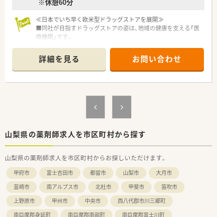
※休憩60分
の思い描く未来を実現してください。
≪日本でいち早く欧米型ドラッグストアを展開≫
＼こんな薬局です／
■同社が目指すドラッグストアの姿は、地域の健康を支える「医
◎オンライン服薬指導や生活習慣病の相談などにも対応してい
療機関」です。
ます
■ヘルスケア商品を豊富にラインナップし、「セルフメディケー
◎処方箋をお持ちの方だけでなく、地域の患者さんの健康を広く
ション」を推進しています。
サポートしています！
詳細を見る
お問い合わせ
■医療ヘルスケア商品（調剤＋OTC等）の売上割合は約50％で業
界トップクラス！
＼こんな方を求めています／
■調剤を核に、OTC・サプリメントなど、各分野で的確にアドバ
◎これから薬剤師として成長していきたい若手薬剤師さん！
イスできる総合力が強みです。
◎在宅医療に関わりたい方
■セルフメディケーションを推進することにより、医療費削減を
◎研修制度が充実した会社で学び・成長したい方
通じて社会にも貢献しています。
◎地域医療を支えたい方
◎変化に柔軟に前向きに対応できる方
≪安定した事業経営≫
■M&Aが積極的に行われるドラッグストア業界において盤石な
山梨県の薬剤師求人を市区町村から探す
経営基盤は大きな強みです。
■総合商社として重要なヘルスケア分野に、戦略的かつ積極的な
山梨県の薬剤師求人を市区町村からお探しいただけます。
先行投資をしています。
■調剤オペレーションの自動化を導入し効率化も図っていま
甲府市
富士吉田市
都留市
山梨市
大月市
す。
■充実した様々な福利厚生と制度もあるため、長く安心して生活
韮崎市
南アルプス市
北杜市
甲斐市
笛吹市
を送ることができます。
上野原市
甲州市
中央市
西八代郡市川三郷町
■育児休暇なども法律以上の制度を用意し、子育てをしながら働
ける環境を整えています。
南巨摩郡身延町
南巨摩郡南部町
南巨摩郡富士川町