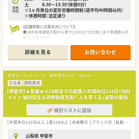
土 8:30～13:30（休憩0分）
勤務
※1ヶ月単位の変形労働時間制（週平均40時間以内）
時間
※休憩時間：法定通り
【店舗情報と応需状況について】
■JR中央本線竜王駅から車で10分ほどの立地にあり車通勤も可
能でございます。
■眼科メインの処方箋を応需しており1日平均40枚から50枚と
比較的ゆとりをもって働ける環境です。
詳細を見る
お問い合わせ
■主な応需医療機関は田辺眼科クリニックであり眼科領域の専
門性を高めることができます。
■ご経験に応じて年収500万円から700万円の提示が可能で非常
に魅力的でございます。
更新日：
2026/07/30
薬剤師求人ID：
198822
【法人特徴について】
正社員
調剤薬局
■長野県と山梨県を中心に調剤専門薬局とOTC店舗をバランス
【甲斐市】★急募★≪18時までの就業≫年間休日124日！内科
良く展開する企業です。
メイン 福利厚生＆研修制度充実！「人を育てる」姿勢の薬局
■地域の健康を様々な視点からサポートするためレストランや
スパ、ジムも経営しています。
検討リストに追加
■かかりつけ薬局・ドラッグストアとして地域の健康に貢献し名
前で呼ばれる薬剤師を目指しています。
■年間休日120日以上と十分に休日を確保できるため仕事とプ
年間休日120日以上
週32h以上
未経験可
ブランク可
転勤なし
ライベートの両立が可能です。
山梨県 甲斐市
【職場環境と雰囲気】