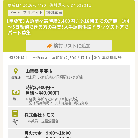
す。
更新日：
2026/07/30
薬剤師求人ID：
533311
■地域に根ざした医療機関との連携を大切にしており、整形外科
の処方も多いため湿布薬や消炎鎮痛剤の知識も深く習得できま
パート・アルバイト
調剤薬局
す。
【甲斐市】★急募≪高時給2,400円♪≫18時までの店舗 週4
■薬剤師は常勤2名に加えてパートスタッフも多く在籍してお
～5日勤務できる方の募集！大手調剤併設ドラッグストアで
り、常時4名体制を敷くことで一人ひとりの負担を軽減していま
パート募集
す。
検討リストに追加
【募集背景と求める人物像について】
■山梨県内で着実に店舗数を増やしている成長企業であり、組織
の体制強化と将来のリーダー候補育成を見据えて増員募集しま
週32h以上
車通勤可
高時給(2,500円以上)
認定薬剤師取得支援あり
す。
■処方箋枚数に対して余裕のある人員配置を心がけているため、
山梨県 甲斐市
周囲と円滑に連携しながら丁寧に患者様と向き合える方を求め
常永駅 (JR身延線)／国母駅 (JR身延線)
勤務地
ます。
■調剤未経験やブランクのある方も人物重視で採用しており、新
時給2,400円～
しい知識を意欲的に吸収しようとする前向きな姿勢を高く評価
月給～440,000円
します。
給与
※経験・年齢などにより面接後決定
上記は調剤薬局5年以上経験者の想定年収
【法人特徴について】
■山梨と長野を中心に30店舗以上を展開しており、年間で数店
株式会社トモズ
舗の新規出店を継続している非常に勢いのある安定した企業で
法人
エル薬局 玉幡公園店
す。
名
■「医療・介護・福祉の架け橋」となることを理念に掲げ、調剤業
月火水金 9:00～18:00
務のみならず多角的な事業展開で地域社会の豊かな暮らしを支