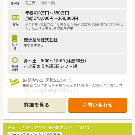
竜王駅 (JR中央本線)
勤務地
■産休の取得率が100％であり、育児休暇からの復帰率も驚異の
100％と働きやすい環境です。
年収410万円～550万円
■男性の育児休暇取得実績も複数あり性別を問わず育児と仕事
月給270,000円～300,000円
の両立をサポートしています。
給与
※ご経験・役職等により異なる ※将来的に管理薬剤師のご対応をし
■機械化を推奨しており自社開発のAIアプリなどの最新システ
ていただける場合、管理薬剤師手
…
ムを導入し業務効率化を図っています。
徳永薬局株式会社
【想定されるキャリアイメージ】
法人
甲斐竜王薬局
■認定薬剤師資格の取得を会社全額負担で支援し専門性を高め
名
ることが可能です。
■毎月製薬メーカーを講師に招いた勉強会が実施され最新の知
月～土 9:00～18:00（休憩60分）
識を継続的に学べます。
※上記のうち週5日シフト制
勤務
■地域の健康に貢献する薬剤師として地域住民からの信頼を得
時間
ながら成長できます。
【店舗情報と応需状況について】
■最寄り駅である竜王駅から車で13分ほどの場所に位置し、マ
イカーでの通勤が便利な薬局です。
■主に内科神経内科とリハビリテーション科を応需しており、処
方箋枚数は1日20枚程度です。
詳細を見る
お問い合わせ
■薬剤師1名と事務員3名体制で、落ち着いた環境で丁寧な患者
様対応を実践しています。
【法人特徴について】
更新日：
2026/07/30
薬剤師求人ID：
190373
■東京と神奈川を中心にドミナント戦略で店舗展開し、地域に根
差した薬局運営を行っています。
パート・アルバイト
調剤薬局