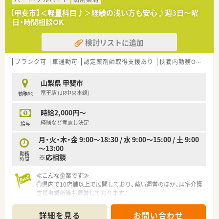
■調剤薬局事業のほか、カフェ運営やECサイトなど多角的な事
【甲斐市】＜軽量科目♪＞経験の浅い方も安心♪週3日～曜
業で安定した経営基盤を誇ります。
日・時間相談OK
■「地域でまた行きたい薬局No.1」という理念を掲げ、質の高い
サービス提供を目指しています。
検討リストに追加
【こんな方が活躍中】
■向上心が高く、法人全体で用意されている豊富な研修制度を活
ブランク可
車通勤可
認定薬剤師取得支援あり
扶養内勤務OK
シフ
用して自己研鑽に励む方が活躍中です。
■患者様一人ひとりの話に耳を傾け、親身なコミュニケーション
山梨県 甲斐市
を大切にしている方が働いています。
竜王駅 (JR中央本線)
勤務地
■チームワークを尊重し、他のスタッフと協力しながら円滑な薬
局運営に貢献できる方が活躍中です。
時給2,000円～
【こんな方にオススメ】
経験など考慮し決定
給与
■処方箋枚数が落ち着いているため、一人ひとりの患者様とじっ
月・火・木・金 9:00～18:30 / 水 9:00～15:00 / 土 9:00
くり向き合いたい方に最適です。
～13:00
■年間休日124日という休みが充実した環境で、仕事と私生活の
勤務
※応相談
調和を図りたい方におすすめです。
時間
■安定した経営基盤と充実した福利厚生のもと、腰を据えて長く
働きたいと考えている方に最適です。
≪こんな企業です≫
◎県内で10店舗以上で展開しており、薬局運営のほか、居宅介護
支援事業所等も運営しております。
◎クリーンベンチを導入している店舗もあり、在宅に特化した店
舗もあるほか
詳細を見る
お問い合わせ