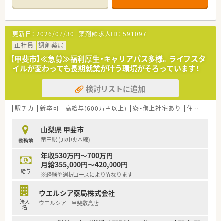
地域医療に力を入れ近隣住人との交流を深める活動を積極的
に実施しております。
◎本部常駐スタッフがおり、店舗全体で人員の不足がある場合に
対応できる
更新日：
2026/07/30
薬剤師求人ID：
591097
休みの融通が利きやすい会社です。
正社員
調剤薬局
【甲斐市】≪急募≫福利厚生・キャリアパス多様。ライフスタ
イルが変わっても長期就業が叶う環境がそろっています！
検討リストに追加
駅チカ
新卒可
高給与(600万円以上)
寮・借上社宅あり
住宅補助(手当)あり
山梨県 甲斐市
竜王駅 (JR中央本線)
勤務地
年収530万円～700万円
月給355,000円～420,000円
給与
※経験や選択コースにより異なります
ウエルシア薬局株式会社
法人
ウエルシア 甲斐敷島店
名