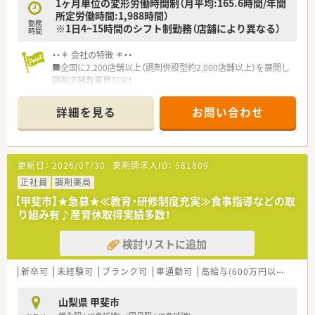
1ヶ月単位の変形労働時間制（月平均:165.6時間/年間
所定労働時間:1,988時間）
勤務
※1日4~15時間のシフト制勤務（店舗により異なる）
時間
・・＊ 会社の特徴 ＊・・
■全国に2,200店舗以上（調剤併設型約2,000店舗以上）を展開し
調剤店舗数業界TOP！
■店舗拡大に伴いキャリアアップできるポジションが多数あり！
頑張り次第で高給与も可能！
詳細を見る
お問い合わせ
■経験や勤務コースによりますが、経験の少ない方でも500万前
半スタートと業界TOP水準！
■職種や職域に合わせ、豊富な社内研修や外部組織と連携した研
修を用意されています
更新日：
2026/07/30
薬剤師求人ID：
581809
■薬剤師が中心の会社だからこそ活躍できるキャリアパスが多
種多様に用意されています。
正社員
調剤薬局
■店舗拡大に伴い、エリアマネジャーや営業部長等のマネジメン
【甲斐市】★急募★≪教育・研修制度充実≫食事指導などの取
トのポジションも増えます。
り組み有♪産育休取得実績多数！
■在宅や教育等の専門性を活かせるスペシャリストを目指すこ
とも可能です。
検討リストに追加
■その他にも、管理部門や商品部門等の本社スタッフなど活動領
域は多種多様です。
■在宅実施店舗は年々増加しており、在宅医療へもしっかりと関
新卒可
未経験可
ブランク可
車通勤可
高給与(600万円以上)
認
わる事ができます。
■育児休暇は3歳まで取得が可能で、時短制度は小学5年生まで
山梨県 甲斐市
時短勤務ができるよう変更予定です。