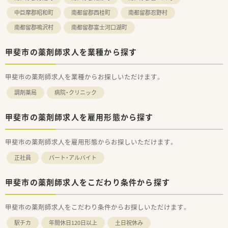
■未来を見据えて成長し、長く活躍し続けられる環境の中で新た
な一歩を踏み出せます。
中巨摩郡昭和町
南都留郡西桂町
南都留郡忍野村
南都留郡鳴沢村
南都留郡富士河口湖町
≪風通しが良く働きやすい職場環境≫
■社員間は「さん」付けで呼び合えるほどフラットな関係性で、
役職や立場は関係ありません。
甲斐市の薬剤師求人を業種から探す
■風通しの良い環境はアイデアを出しやすく、大きく成長できる
チャンスが豊富にあります。
甲斐市の薬剤師求人を業種からお探しいただけます。
■風通しの良い社風を実現するために、様々なサークル活動制度
も用意しています。
調剤薬局
病院・クリニック
■首都圏にこだわった店舗展開のため、多くの仲間と交流ができ
店舗間の連携も良好です。
■残業時間の削減や年2回の連続休暇取得など、ワークライフバ
甲斐市の薬剤師求人を雇用形態から探す
ランスも推進しています。
■安心して健康的に働けるからこそ、充分に力を発揮でき、心か
らやりがいを感じ成長できます。
甲斐市の薬剤師求人を雇用形態からお探しいただけます。
正社員
パート・アルバイト
≪スキル、知識を幅広く身に着けキャリアアップが可能≫
■日進月歩の医療業界で、薬剤師は日常業務を行いながらも日々
学び続けることが重要です。
甲斐市の薬剤師求人をこだわり条件から探す
■年次研修だけでなく、調剤技術研修によって継続的に学び続け
ることができます。
■研修は業務時間内で実施し、オンとオフをしっかり切り替えて
甲斐市の薬剤師求人をこだわり条件からお探しいただけます。
プライベートも充実できます。
駅チカ
■本部社員の35％が薬剤師！教育研修担当・開発担当・IT担当など
年間休日120日以上
土日祝休み