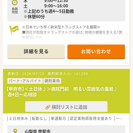
木 9:00～12:30
えます。
土 9:00～16:00
■一人ひとりに合わせたキャリアプランが用意されており、若手
勤務
※上記のうち週4～5日勤務
時間
からベテランまで責任のある仕事を任せてもらえる社風が魅力
※休憩60分
です。
≪日本でいち早く欧米型ドラッグストアを展開≫
■同社が目指すドラッグストアの姿は、地域の健康を支える「医
療機関」です。
■ヘルスケア商品を豊富にラインナップし、「セルフメディケー
ション」を推進しています。
詳細を見る
お問い合わせ
■医療ヘルスケア商品（調剤＋OTC等）の売上割合は約50％で業
界トップクラス！
■調剤を核に、OTC・サプリメントなど、各分野で的確にアドバ
イスできる総合力が強みです。
更新日：
2026/07/10
薬剤師求人ID：
181259
■セルフメディケーションを推進することにより、医療費削減を
通じて社会にも貢献しています。
パート・アルバイト
調剤薬局
【甲府市】＜土日休♪＞病院門前 明るい雰囲気の薬局♪
≪安定した事業経営≫
週4日～応相談
■M&Aが積極的に行われるドラッグストア業界において盤石な
経営基盤は大きな強みです。
検討リストに追加
■総合商社として重要なヘルスケア分野に、戦略的かつ積極的な
先行投資をしています。
■調剤オペレーションの自動化を導入し効率化も図っていま
土日祝休み
転勤なし
車通勤可
認定薬剤師取得支援あり
一人薬剤師
す。
■充実した様々な福利厚生と制度もあるため、長く安心して生活
山梨県 甲斐市