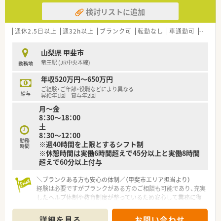
■研修は業務時間内で実施し、オンとオフをしっかり切り替えて
検討リストに追加
プライベートも充実できます。
■本部社員の35％が薬剤師！教育研修担当・開発担当・IT担当など
幅広いキャリアがあります。
週休2.5日以上
週32h以上
ブランク可
転勤なし
車通勤可
高給与
山梨県 甲斐市
竜王駅 (JR中央本線)
勤務地
年収520万円～650万円
ご経験・ご年齢・役職などにより異なる
給与
昇給年1回 賞与年2回
月～金
8：30～18：00
土
8：30～12：00
勤務
※週40時間を上限とするシフト制
時間
※休憩時間は実働6時間超えで45分以上と実働8時間
超えで60分以上付与
＼ブランクある方も安心の体制／（甲斐市エリア担当より）
経験は必要ですがブランクがある方のご相談も可能であり、充実
したヘルプ体制や教育制度が整っているため安心して業務に復
帰できる環境です。
＊------------------------------------------＊
詳細を見る
お問い合わせ