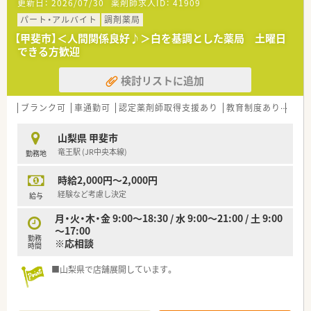
更新日：
2026/07/30
薬剤師求人ID：
41909
■30代の経験者モデルで年収580万円から700万円（年俸制、賞
与なし）が可能です。
パート・アルバイト
調剤薬局
■薬剤師手当や家族手当など、各種手当が充実しています。
【甲斐市】＜人間関係良好♪＞白を基調とした薬局 土曜日
■県外からの転居者には、家賃半額負担・初期費用不要の借上社
できる方歓迎
宅制度がございます。
検討リストに追加
【勤務実態について】
■水曜は15時、土曜は13時までの勤務となります。
■有給休暇のほか、夏季休暇や年末年始休暇もあり、プライベー
ブランク可
車通勤可
認定薬剤師取得支援あり
教育制度あり
シフ
トも大切にできます。
■本部所属のラウンダー薬剤師がいるため、急なお休みなども相
山梨県 甲斐市
談しやすい体制です。
竜王駅 (JR中央本線)
勤務地
【法人特徴について】
時給2,000円～2,000円
■山梨県内で17店舗の調剤薬局を展開し、居宅介護支援事業所
も運営しています。
経験など考慮し決定
給与
■地域医療に力を入れ、24時間のお薬相談対応や在宅医療にも
月・火・木・金 9:00～18:30 / 水 9:00～21:00 / 土 9:00
積極的に取り組んでいます。
～17:00
■社長自身も薬剤師として現場に立つため、従業員の意見を尊重
勤務
※応相談
する風土があります。
時間
■山梨県で店舗展開しています。