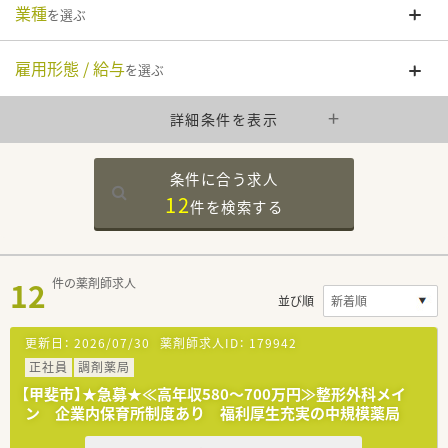
業種
を選ぶ
雇用形態 / 給与
を選ぶ
詳細条件を表示
条件に合う求人
12
件を
検索する
12
件の薬剤師求人
並び順
更新日：
2026/07/30
薬剤師求人ID：
179942
正社員
調剤薬局
【甲斐市】★急募★≪高年収580～700万円≫整形外科メイ
ン 企業内保育所制度あり 福利厚生充実の中規模薬局