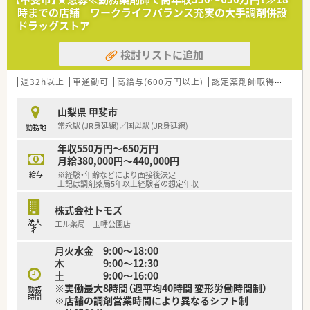
◎最先端の知識を学べる環境があります！
時までの店舗 ワークライフバランス充実の大手調剤併設
高度薬学管理、在宅医療、健康サポートに対する取り組みをして
ドラッグストア
います。
検討リストに追加
＼こんな働き方です／
◎年間休日125日の会社です
◎高度薬学管理、在宅医療、健康サポートに力を入れています
週32h以上
車通勤可
高給与(600万円以上)
認定薬剤師取得支援あり
◎最新設備も導入し、働く薬剤師さんの負担を軽減しています
山梨県 甲斐市
＼福利厚生／
常永駅 (JR身延線)／国母駅 (JR身延線)
勤務地
◎働きやすさを追求した職場環境と、ライフステージに合わせた
福利厚生を充実させています。
年収550万円～650万円
◎ひとり暮らしの方や子育てをしながら働く方など、様々なサポ
月給380,000円～440,000円
ートございます！
給与
※経験・年齢などにより面接後決定
◎結婚や出産などのライフステージに変化がある際など、安心し
上記は調剤薬局5年以上経験者の想定年収
て働き続けることが可能です。
株式会社トモズ
＼多彩なキャリア／
法人
エル薬局 玉幡公園店
◎多角的に事業を展開する同社では、薬剤師としての働き方は決
名
してひとつではありません。
月火水金 9:00～18:00
◎薬剤師としてのキャリアを積みながら、どんな夢に向かっても
木 9:00～12:30
まっすぐに歩める道があります。
土 9:00～16:00
◎調剤薬局で、在宅医療で、病院薬剤師として、管理部門として、
※実働最大8時間（週平均40時間 変形労働時間制）
勤務
教育担当としてなどなど…活動領域は広がり続けています。
時間
※店舗の調剤営業時間により異なるシフト制
◎薬剤師としての職能を存分に発揮できるフィールドで、あなた