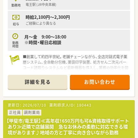
を送ることができます。
竜王駅 (JR中央本線)
勤務地
■育児休暇なども法律以上の制度を用意し、子育てをしながら働
ける環境を整えています。
時給2,100円～2,300円
■未来を見据えて成長し、長く活躍し続けられる環境の中で新た
な一歩を踏み出せます。
ご経験により異なる
給与
≪風通しが良く働きやすい職場環境≫
月～金 9:00～18:00
■社員間は「さん」付けで呼び合えるほどフラットな関係性で、
※時間・曜日応相談
勤務
役職や立場は関係ありません。
時間
■風通しの良い環境はアイデアを出しやすく、大きく成長できる
チャンスが豊富にあります。
■創業して約四半世紀。老舗チェーンながら、全店対話式電子薬
■風通しの良い社風を実現するために、様々なサークル活動制度
歴システム、全自動分包機、薬袋印字装置、 処方せん二次元バー
も用意しています。
コード読取りシステムなど最新機器を導入し、業務の効率化を図
■首都圏にこだわった店舗展開のため、多くの仲間と交流ができ
っています！
店舗間の連携も良好です。
詳細を見る
お問い合わせ
■残業時間の削減や年2回の連続休暇取得など、ワークライフバ
ランスも推進しています。
■安心して健康的に働けるからこそ、充分に力を発揮でき、心か
らやりがいを感じ成長できます。
更新日：
2026/07/10
薬剤師求人ID：
180443
≪スキル、知識を幅広く身に着けキャリアアップが可能≫
正社員
調剤薬局
■日進月歩の医療業界で、薬剤師は日常業務を行いながらも日々
【甲斐市/竜王駅】≪高年収！650万円も可&資格取得サポート
学び続けることが重要です。
あり≫近隣で店舗展開 急なお休みの柔軟に対応できる環
■年次研修だけでなく、調剤技術研修によって継続的に学び続け
境があります♪地域の方と丁寧に向き合いながら勤務
ることができます。