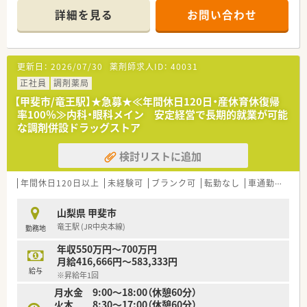
詳細を見る
お問い合わせ
更新日：
2026/07/30
薬剤師求人ID：
40031
正社員
調剤薬局
【甲斐市/竜王駅】★急募★≪年間休日120日・産休育休復帰
率100％≫内科・眼科メイン 安定経営で長期的就業が可能
な調剤併設ドラッグストア
検討リストに追加
年間休日120日以上
未経験可
ブランク可
転勤なし
車通勤可
高給
山梨県 甲斐市
竜王駅 (JR中央本線)
勤務地
年収550万円～700万円
月給416,666円～583,333円
給与
※昇給年1回
月水金 9:00～18:00（休憩60分）
火木 8:30～17:00（休憩60分）