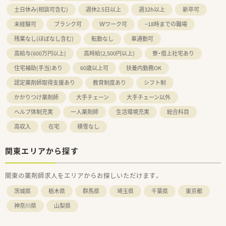
幅広いキャリアがあります。
土日休み(相談可含む)
週休2.5日以上
週32h以上
新卒可
未経験可
ブランク可
Ｗワーク可
~18時までの職場
残業なし(ほぼなし含む)
転勤なし
車通勤可
高給与(600万円以上)
高時給(2,500円以上)
寮・借上社宅あり
住宅補助(手当)あり
60歳以上可
扶養内勤務OK
認定薬剤師取得支援あり
教育制度あり
シフト制
かかりつけ薬剤師
大手チェーン
大手チェーン以外
ヘルプ体制充実
一人薬剤師
生活環境充実
総合科目
高収入
在宅
積雪なし
関東エリアから探す
関東の薬剤師求人をエリアからお探しいただけます。
茨城県
栃木県
群馬県
埼玉県
千葉県
東京都
神奈川県
山梨県