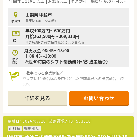
年間休日120日以上
週32h以上
車通勤可
高給与(600万円以上)
認
し最新の医療知識を共有する機会があります。
■従業員の健康管理も重視しており年1回の定期健康診断や予防
接種の実施などで体調面をサポートしています。
山梨県 甲斐市
竜王駅 (JR中央本線)
勤務地
年収400万円～600万円
月給262,500円～369,318円
給与
※ご経験・ご就業条件などにより異なる
月火水金 08:45～18:00
土 08:45～13:00
勤務
※週40時間のシフト制勤務（休憩：法定通り）
時間
＼数字でみる企業情報／
◎大学病院・総合病院を中心とした門前薬局への出店割合 約
63％
◎全国の大学病院総数に対する出店割合 約50%
◎従業員の男女比率 4:7（女性が多め）
詳細を見る
お問い合わせ
◎育休からの復帰者の社員定着率 97％
◎在宅医療の実施実績 90%以上
◎かかりつけ薬剤師の在籍店舗割合 86％
更新日：
2026/07/10
薬剤師求人ID：
533310
＼こんな会社です／
◎大学病院や総合病院の門前薬局を中心に、全都道府県に約600
正社員
調剤薬局
店舗以上の調剤薬局を展開しています。
【甲斐市】★急募≪勤務薬剤師で高年収550～650万円！≫18