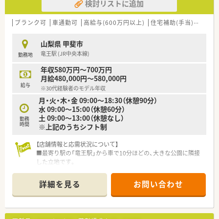
検討リストに追加
ブランク可
車通勤可
高給与(600万円以上)
住宅補助(手当)あり
認
山梨県 甲斐市
竜王駅 (JR中央本線)
勤務地
年収580万円～700万円
月給480,000円～580,000円
給与
※30代経験者のモデル年収
月・火・木・金 09:00～18:30（休憩90分）
水 09:00～15:00（休憩60分）
土 09:00～13:00（休憩なし）
勤務
時間
※上記のうちシフト制
【店舗情報と応需状況について】
■最寄り駅の「竜王駅」から車で10分ほどの、大きな公園に隣接
した立地です。
■応需科目は整形外科が中心で、1日の処方箋枚数は平均30枚程
度と落ち着いています。
詳細を見る
お問い合わせ
■薬剤師は常勤1名とパート6名が在籍し、協力して業務にあた
っています。
【求人情報について】