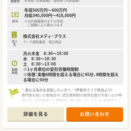
常永駅 (JR身延線)／国母駅 (JR身延線)
勤務地
■年間休日が120日とワークライフバランスが整っています
■日用品から常備薬まで、従業員割引制度など嬉しいメリットも
年収500万円～600万円
たくさんあります！
月給340,000円～418,000円
給与
※30代経験者のモデル年収
ご経験により異なります
株式会社メディ・プラス
法人
アーク調剤薬局 竜王西店
名
月火木金 8：30～19：00
水 8：30～18：30
土 8：30～13：00
※1ヶ月単位の変形労働時間制
勤務
時間
※休憩：実働6時間を超える場合に45分、8時間を超え
る場合に60分
＼更なる高みを目指したい方へ／（甲斐市エリア担当より）
専門医を招いた勉強会や、認定薬剤師の取得支援が手厚いのが特
徴です。在宅業務にも積極的に取り組んでいるため、薬剤師とし
ての職能を幅広く広げていくことができます。
＊------------------------------------------＊
詳細を見る
お問い合わせ
【店舗情報と応需状況について】
■国母駅から車で5分ほどの場所に位置し、内科や小児科に加え
て整形外科などの複数科目をバランスよく応需している薬局で