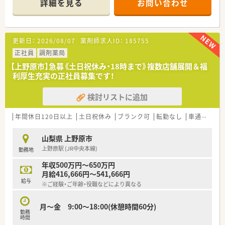
詳細を見る
お問い合わせ
型の店舗を目指している
更新日：
2026/08/07
薬剤師求人ID：
185755
正社員
調剤薬局
【上野原市】急募《土日祝休み・18時まで》複数店舗展開＆福
利厚生充実の正社員募集です！
検討リストに追加
年間休日120日以上
土日祝休み
ブランク可
転勤なし
車通勤可
山梨県 上野原市
上野原駅 (JR中央本線)
勤務地
年収500万円～650万円
月給416,666円～541,666円
給与
※ご経験・ご年齢・役職などにより異なる
月～金 9:00～18:00(休憩時間60分)
勤務
時間