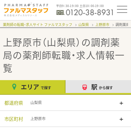
平日9：30-19：00 土日10：00-19：00
薬剤師の転職・求人サイト ファルマスタッフ
山梨県
上野原市
調剤薬局
上野原市（山梨県）の調剤薬
局
の薬剤師転職・求人情報一
覧
エリア
駅
で探す
から探す
都道府県
山梨県
市区町村
上野原市