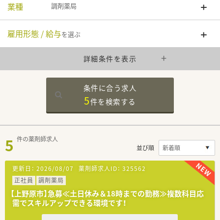
業種
調剤薬局
雇用形態 / 給与
を選ぶ
詳細条件を表示
条件に合う求人
5
件を
検索する
5
件の薬剤師求人
並び順
更新日：
2026/08/07
薬剤師求人ID：
325562
正社員
調剤薬局
【上野原市】急募≪土日休み＆18時までの勤務≫複数科目応
需でスキルアップできる環境です！