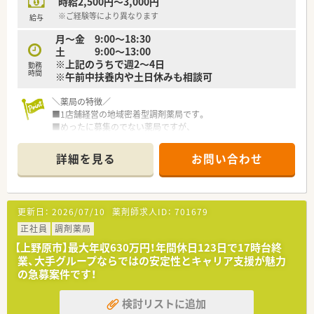
時給2,500円～3,000円
※ご経験等により異なります
給与
月～金 9:00～18:30
土 9:00～13:00
※上記のうちで週2～4日
勤務
時間
※午前中扶養内や土日休みも相談可
＼薬局の特徴／
■1店舗経営の地域密着型調剤薬局です。
■めったに募集のでない薬局ですが、
今回は処方箋枚数増に伴う増員募集です。
■一日の応需枚数は平均すると50枚程。
詳細を見る
お問い合わせ
薬剤師様は常勤1名、パート1名が在籍されています。
■面分業で、もっとも応需の多い内科・心療内科も多くて30％
程。
■40～50代の方が活躍されています。
更新日：
2026/07/10
薬剤師求人ID：
701679
＼働き方について／
正社員
調剤薬局
■平日9時～18時30分、土曜9時～13時のうちで勤務日数・時間
【上野原市】最大年収630万円！年間休日123日で17時台終
帯など柔軟にご相談可能です。
業、大手グループならではの安定性とキャリア支援が魅力
■実働週20時間以上で社会保険への加入が可能です！
の急募案件です！
■在宅はお届け程度です。
検討リストに追加