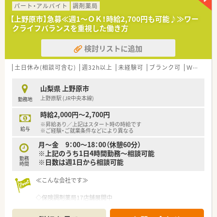
り、コンプライアンス遵守の意識が非常に高く安心して勤務でき
パート・アルバイト
調剤薬局
ます。
【上野原市】急募≪週1～ＯＫ！時給2,700円も可能♪≫ワー
■ノルマの設定がなく一人あたりの業務量も適切に管理されて
クライフバランスを重視した働き方
いるため、スタッフ間の人間関係も良好で風通しの良い雰囲気で
す。
検討リストに追加
■自動錠剤分包機などの設備が整っており、一包化などの作業負
担が軽減されているため、患者様との対話に集中できる環境で
す。
土日休み(相談可含む)
週32h以上
未経験可
ブランク可
Ｗワーク可
【法人特徴について】
山梨県 上野原市
■東証プライム上場企業の東邦ホールディングスのグループ会
上野原駅 (JR中央本線)
勤務地
社として、東北から沖縄まで全国規模で調剤薬局を展開していま
す。
時給2,000円～2,700円
■最新のICTや機械化を積極的に推進しており、全店舗でレセコ
※昇給あり／上記はスタート時の時給です
ンや在庫管理システムを連動させるなど業務の効率化を図って
給与
※ご経験・ご就業条件などにより異なる
います。
月～金 9：00～18：00（休憩60分）
■地域と人を結ぶ健康教室の開催や、学会発表、調剤過誤防止研
※上記のうち1日4時間勤務～相談可能
究会など、質の高い医療サービスを提供するための活動が豊富で
勤務
※日数は週1日から相談可能
す。
時間
≪こんな会社です≫
◇保険調剤薬局17店舗展開中
◇ドラッグストア38店舗展開中
◇赤ちゃんからお年寄りの方まで明るく元気になれる地域密着