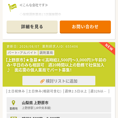
≪こんな会社です≫
◇保険調剤薬局17店舗展開中
◇ドラッグストア38店舗展開中
◇赤ちゃんからお年寄りの方まで明るく元気になれる地域密着
詳細を見る
お問い合わせ
型の店舗を目指している
更新日：
2026/08/07
薬剤師求人ID：
655406
パート・アルバイト
調剤薬局
【上野原市】★急募★≪高時給2,500円～3,000円≫午前の
み・平日のみも相談可 週20時間以上の勤務で社保加入
♪ 面応需の個人薬局でパート募集！
検討リストに追加
土日祝休み
土日休み(相談可含む)
週休2.5日以上
週32h以上
未経
山梨県 上野原市
上野原駅 (JR中央本線)
勤務地