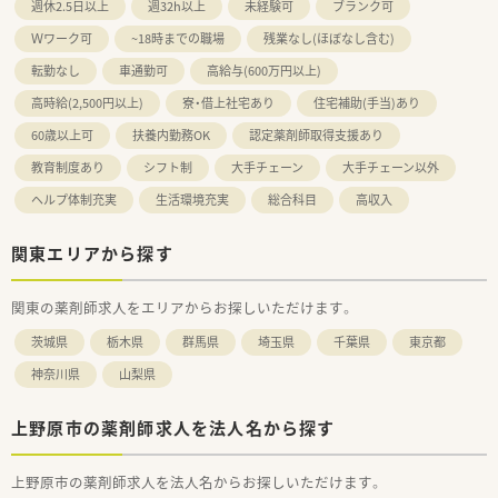
週休2.5日以上
週32h以上
未経験可
ブランク可
Ｗワーク可
~18時までの職場
残業なし(ほぼなし含む)
転勤なし
車通勤可
高給与(600万円以上)
高時給(2,500円以上)
寮・借上社宅あり
住宅補助(手当)あり
60歳以上可
扶養内勤務OK
認定薬剤師取得支援あり
教育制度あり
シフト制
大手チェーン
大手チェーン以外
ヘルプ体制充実
生活環境充実
総合科目
高収入
関東エリアから探す
関東の薬剤師求人をエリアからお探しいただけます。
茨城県
栃木県
群馬県
埼玉県
千葉県
東京都
神奈川県
山梨県
上野原市の薬剤師求人を法人名から探す
上野原市の薬剤師求人を法人名からお探しいただけます。