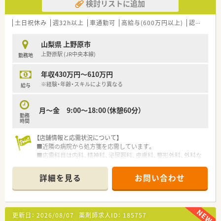
検討リストに追加
土日祝休み
週32h以上
車通勤可
高給与(600万円以上)
認定薬剤師取得支援あり
山梨県 上野原市
上野原駅 (JR中央本線)
勤務地
年収430万円～610万円
※経験・年齢・スキルにより異なる
給与
月～金 9:00～18:00（休憩60分）
勤務
時間
【店舗情報と応需状況について】
■近隣の病院から処方箋を応需しています。
■応需科目は内科、精神科、泌尿器科、皮膚科、整形外科、外科な
ど多岐にわたり、1日平均100枚ほどの処方箋に対応します。
■常勤3名、パート2名の計5名の薬剤師が在籍しており、事務ス
詳細を見る
お問い合わせ
タッフ3名と協力しながら常時4名体制で手厚く運営していま
す。
【職場環境と雰囲気】
更新日：
2026/08/07
薬剤師求人ID：
185757
■東証プライム上場グループならではの安定した経営基盤があ