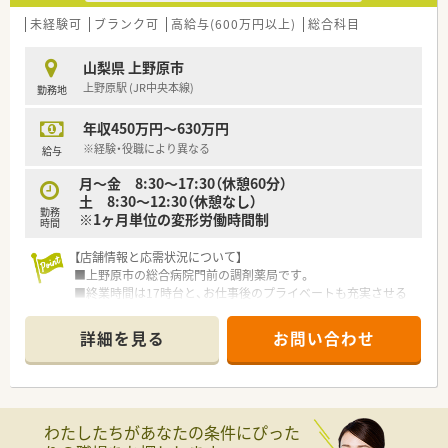
未経験可
ブランク可
高給与(600万円以上)
総合科目
山梨県 上野原市
上野原駅 (JR中央本線)
勤務地
年収450万円～630万円
※経験・役職により異なる
給与
月～金 8:30～17:30（休憩60分）
土 8:30～12:30（休憩なし）
勤務
※1ヶ月単位の変形労働時間制
時間
【店舗情報と応需状況について】
■上野原市の総合病院門前の調剤薬局です。
■終業時間は17時台と、お仕事後のプライベートも充実させる
ことができます。
■薬剤師2名、事務1名が在籍されていらっしゃり、少人数ですが
詳細を見る
お問い合わせ
協力しながら取り組まれています。
【法人特徴について】
■ITや臨床検査、農業事業など約50社の企業から成る大手グル
ープの中核企業で安定性は抜群です。
わたしたちがあなたの条件にぴった
■2021年度には年間100店舗を拡大するなど、全国的に急速な