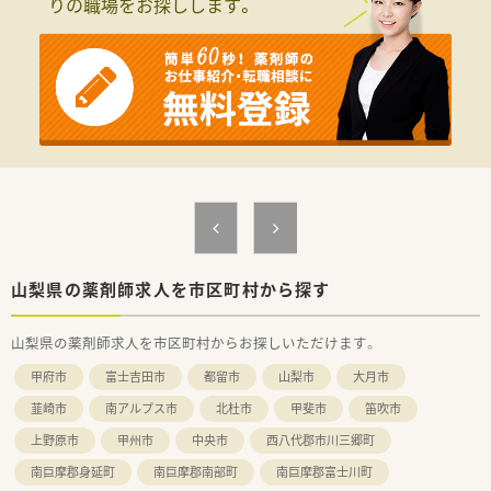
りの職場をお探しします。
成長を遂げている企業です。
■役職に関わらずフラットに意見交換ができるボトムアップ型
の組織運営を特徴としています。
【勤務実態について】
■年間休日は123日と業界でも高水準で、プライベートの時間も
大切にできます。
■入社3ヶ月後から有給休暇が支給され、最大8日間の長期休暇
制度も整備されています。
■本社が一括でシフトを作成し、急な休暇にも対応できる業務支
援体制が整っています。
【職場環境と雰囲気】
■一部の従業員は複数の店舗を流動的に勤務するため、人間関係
が固定化しにくい環境です。
山梨県の薬剤師求人を市区町村から探す
■部長などの役職者も流動的に勤務しており、困ったことがあれ
ば相談しやすい体制です。
山梨県の薬剤師求人を市区町村からお探しいただけます。
■新年会や運動会、BBQなど、部署や役職を超えた交流イベント
も活発に開催されています。
甲府市
富士吉田市
都留市
山梨市
大月市
韮崎市
南アルプス市
北杜市
甲斐市
笛吹市
上野原市
甲州市
中央市
西八代郡市川三郷町
南巨摩郡身延町
南巨摩郡南部町
南巨摩郡富士川町