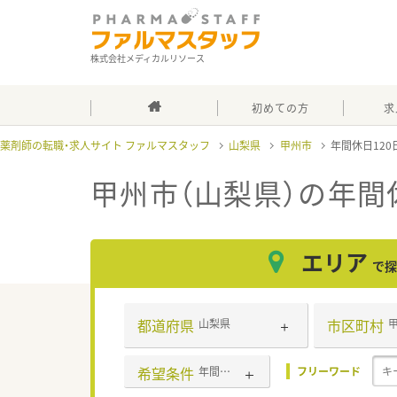
株式会社メディカルリソース
初めての方
求
薬剤師の転職・求人サイト ファルマスタッフ
山梨県
甲州市
年間休日12
甲州市（山梨県）の年間
エリア
で探
都道府県
市区町村
山梨県
希望条件
年間休日120日以上
フリーワード