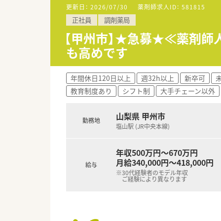
■研修認定薬剤師をはじめ、緩
更新日：
2026/07/30
薬剤師求人ID：
581815
正社員
調剤薬局
【職場環境と雰囲気】
■全体で183名の従業員が在
【甲州市】★急募★≪薬剤
■門前のドクターとの関係性が
も高めです
■県内トップクラスの調剤シス
年間休日120日以上
週32h以上
新卒可
教育制度あり
シフト制
大手チェーン以外
山梨県 甲州市
勤務地
塩山駅 (JR中央本線)
年収500万円～670万円
月給340,000円～418,000円
給与
※30代経験者のモデル年収
ご経験により異なります