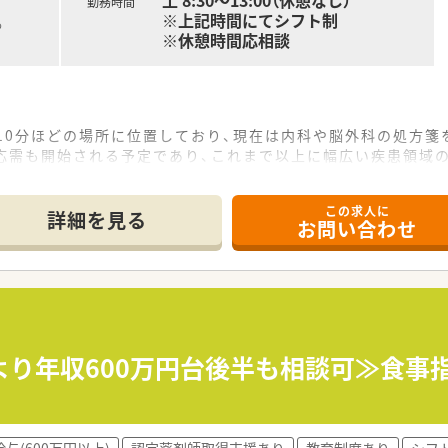
土 8:30～13:00（休憩なし）
勤務時間
※上記時間にてシフト制
る
※休憩時間応相談
10分ほどの場所に位置しており、現在は内科や脳外科の処方箋を
の応需も開始される予定であり、これまで以上に幅広い疾患領域
運営しており、施設2件および個人宅への在宅業務にも取り組
この求人に
詳細を見る
お問い合わせ
日は110日から115日前後となっており、有給休暇の取得率
て複数の店舗を経験する機会を設けており、多様な処方に触れ
われており、他店舗からのヘルプ体制も充実しているため一人に
店舗以上を展開しており、年間数店舗の新規出店を継続している
より年収600万円台後半も相談可≫食事
福祉をつなぐ「架け橋」となることを理念に掲げ、調剤だけでな
テムを導入しており、業務の効率化と安全性の向上を追求しな
与(600万円以上)
認定薬剤師取得支援あり
教育制度あり
シフ