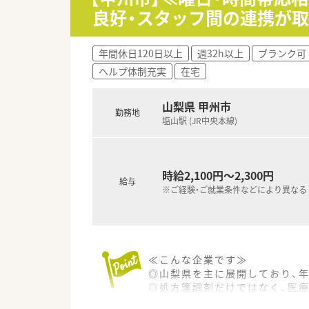
■会社の意向や状況に沿って柔
良好・スタッフ間の連携が取
【法人特徴について】
■山梨県を中心にドミナント展
年間休日120日以上
週32h以上
ブランク可
■処方箋の調剤業務のみにとど
ヘルプ体制充実
在宅
■一人ひとりの希望や適性に合
【想定されるキャリアイメージ】
山梨県 甲州市
勤務地
■近隣の医療機関から皮膚科な
塩山駅 (JR中央本線)
■充実した教育制度や資格取得
■個人のスキルやお人柄に合わ
時給2,100円～2,300円
給与
※ご経験・ご就業条件などにより異なる
≪こんな企業です≫
◎山梨県を主に展開しており、
◎処方箋調剤だけではなく、医
◎一人ひとりに合わせたキャリ