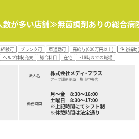
和ケアや小児薬物療法などの高度な専門資格の取得について、全
籍しており、介護福祉士やケアマネジャーといった専門職も多数
師人数が多い店舗≫無菌調剤ありの総合病
非常に良好であり、疑義照会も円滑に行えるため、ストレスなく
テムを導入しており、最新の設備を活用することでミスの防止
未経験可
ブランク可
車通勤可
高給与(600万円以上)
住宅補助(
ヘルプ体制充実
総合科目
在宅
~18時までの職場
株式会社メディ・プラス
法人名
アーク調剤薬局 塩山中央店
月～金 8:30～18:00
土曜日 8:30～17:00
勤務時間
※上記時間にてシフト制
※休憩時間は法定通り