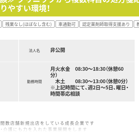
軟かつ協調性を持って働いていただけるお人柄の良い方を歓迎
りやすい環境！
開をしており毎年複数店舗の新規出店を重ねている勢いのある
残業なし(ほぼなし含む)
車通勤可
認定薬剤師取得支援あり
まらず地域の医療や介護にも深く力を入れた先進的な事業展開
わせた明確なキャリアプランが用意されており責任ある仕事を
非公開
どの専門的な処方箋を多く応需しているため高い専門知識を身
法人名
支援を活用することで小児薬物療法認定薬剤師などの専門資格
せて着実にステップアップができ将来的に管理薬剤師への昇格
月火水金 08:30～18:30（休憩60
分）
木土 08:30～13:00（休憩0分）
勤務時間
※上記時間にて、週2日～5日、曜日・
時間帯応相談
年間数店舗新規出店をしている成長企業です
療・介護にも力を入れた事業展開をします
アプランが用意され、責任のある仕事を任せてもらえる会社です