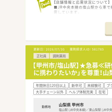
【店舗情報と応需状況について】
■JR中央本線の塩山駅から車で
需しています。
■応需科目は総合科目で小児科比
■常勤薬剤師7名とパート2名が
■在宅業務は施設7件と居宅10
【職場環境と雰囲気】
■調剤室や待合室はグループ内
■20代から60代まで幅広い年
更新日：
2026/07/30
薬剤師求人ID：
581785
■休憩室にはカーペットが敷か
正社員
調剤薬局
【勤務実態について】
【甲州市/塩山駅】★急募≪
■開局時間は平日の18時まで
に携わりたいか」を尊重！山
■年間休日は120日以上確保さ
■企業内保育所や保育園を完備
年間休日120日以上
新卒可
未経験可
ブ
【法人特徴について】
大手チェーン以外
ヘルプ体制充実
在宅
■山梨県を中心に複数の店舗を
■調剤業務のみならず医療や介
■一人ひとりの適性に合わせた
山梨県 甲州市
勤務地
塩山駅 (JR中央本線)／東山梨駅 (JR中