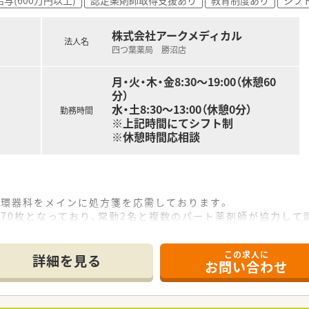
が非常に強固であり、疑義照会などの連絡もスムーズに行えるた
しているため、小さなお子様がいる薬剤師の方でも安心して仕
などを利用できる福利厚生があり、休日には職場を離れて心身と
株式会社アークメディカル
法人名
四つ葉薬局 勝沼店
月・火・木・金8:30～19:00（休憩60
分）
水・土8:30～13:00（休憩0分）
勤務時間
※上記時間にてシフト制
※休憩時間応相談
循環器科をメインに処方箋を応需しております。
70枚となっており、常勤2名と複数のパート薬剤師が協力して
境でありながら、1人あたりの業務量が適切に管理されているた
この求人に
詳細を見る
お問い合わせ
店舗以上を展開しており、年間で数店舗の新規出店を続けている
介護・福祉を包括的につなぐ架け橋となることを企業理念に掲
キャリアプランが用意されており、社歴に関わらず意欲があれ