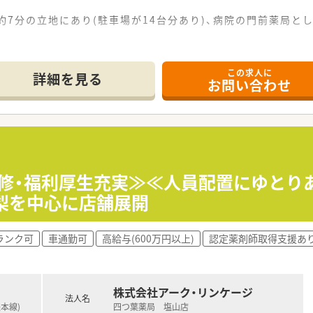
約7分の立地にあり(駐車場が14台分あり)、病院の門前薬局とし
率が約20％と高く、市民病院の集中率は40％程度と面応需の
在籍しており(1名は在宅専任)、外来は常時5～6名で対応され
この求人に
件を対応。居宅は全員で対応されていますが、施設は専任担当者
詳細を見る
お問い合わせ
でも比較的広いスペースが確保されており、ゆとりを持って日々
代の薬剤師がバランス良く在籍しており、年齢の垣根を越えて相
れており、オンとオフの切り替えをしっかり行いながらリフレ
研修・福利厚生充実≫≪人員配置にゆとり
となっており、早番や遅番を組み合わせたシフト制により無理の
梨を中心に店舗展開
れており、日祝に加えた週休2日制でプライベートの時間を大切
しているため、小さなお子様がいる薬剤師の方でも安心して仕
ランク可
車通勤可
高給与(600万円以上)
認定薬剤師取得支援あ
ドミナント展開しており、年間数店舗の新規出店を継続してい
護分野にも注力しており、多角的な事業展開を通じて地域社会
キャリアプランを提示しており、若手からベテランまで責任の
株式会社アーク・リンケージ
法人名
央本線)
四つ葉薬局 塩山店