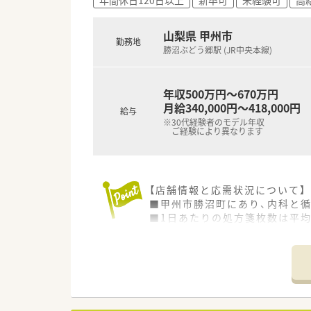
■門前のドクターとの信頼関係
■企業内保育所や保育園を完備
■会員制リゾート「エクシブ」
山梨県 甲州市
勤務地
勝沼ぶどう郷駅 (JR中央本線)
年収500万円～670万円
月給340,000円～418,000円
給与
※30代経験者のモデル年収
ご経験により異なります
【店舗情報と応需状況について】
■甲州市勝沼町にあり、内科と
■1日あたりの処方箋枚数は平均
■循環器科の専門性を学べる環
【法人特徴について】
■山梨県と長野県を中心に30
■処方箋調剤のみならず、医療・
■一人ひとりの適性に合わせた