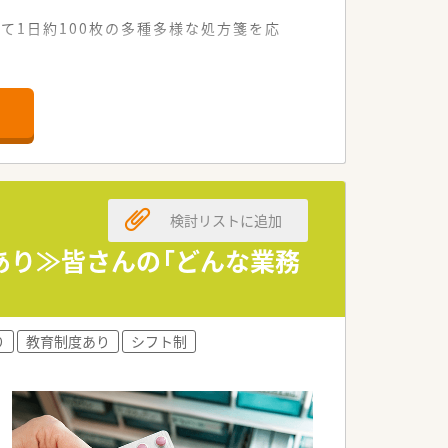
て1日約100枚の多種多様な処方箋を応
要素も併せ持つ店舗です。
ています。
がいらっしゃいます。
の業務に取り組める環境です。
談しやすい雰囲気が魅力です。
ッシュして勤務することが可能です。
検討リストに追加
あり≫皆さんの「どんな業務
ない勤務体系を実現しています。
にしながら就業が可能です。
事に集中できる環境があります。
り
教育制度あり
シフト制
る非常に勢いのある成長企業です。
の健康を支えることを目指します。
ある仕事を任せる社風が特徴です。