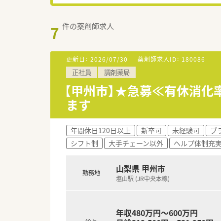
件の薬剤師求人
7
更新日：
2026/07/30
薬剤師求人ID：
180086
正社員
調剤薬局
【甲州市】★急募≪有休消化
ます
年間休日120日以上
新卒可
未経験可
ブ
シフト制
大手チェーン以外
ヘルプ体制充
山梨県 甲州市
勤務地
塩山駅 (JR中央本線)
年収480万円～600万円