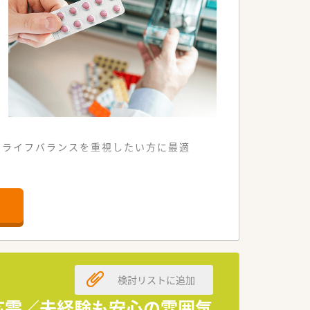
クライフバランスを重視したい方に最適
きる調剤薬局です。
職場環境です。
ある店舗となります。
検討リストに追加
募集フェーズです。
方を求めています。
応需／未経験も安心の雰囲気