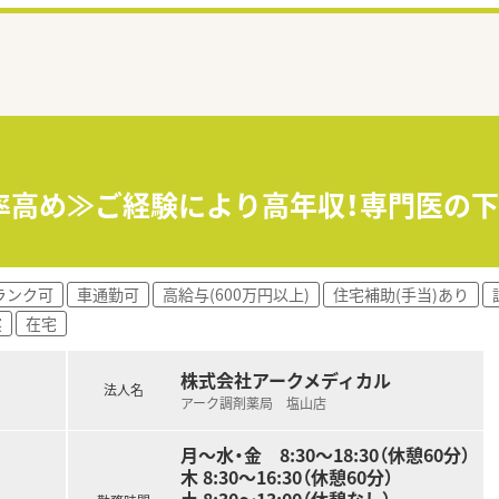
率高め≫ご経験により高年収！専門医の
ランク可
車通勤可
高給与(600万円以上)
住宅補助(手当)あり
実
在宅
株式会社アークメディカル
法人名
アーク調剤薬局 塩山店
月～水・金 8:30～18:30（休憩60分）
木 8:30～16:30（休憩60分）