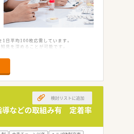
1日平均100枚応需しています。
の知見を深めることが可能です。
んでいる地域密着型の店舗です。
も高くメリハリのある働き方ができます。
ることで臨床スキルの向上を図っていま
業務が集中しすぎない環境です。
検討リストに追加
非常に勢いのある成長企業です。
指導などの取組み有 定着率
く介護事業も幅広く展開しています。
がら質の高い医療提供を目指しています。
ト制
大手チェーン以外
ヘルプ体制充実