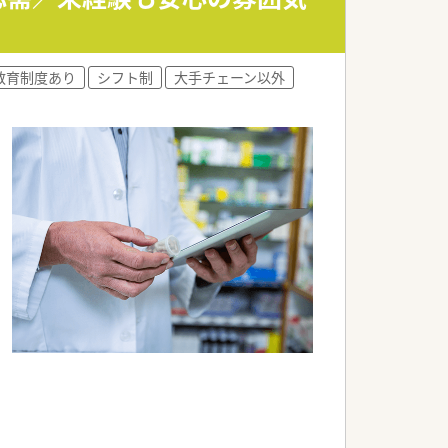
する求人です。
成長企業となります。
教育制度あり
シフト制
大手チェーン以外
を行っています。
任せる社風です。
につけられます。
の取得を目指せます。
も目指せる職場です。