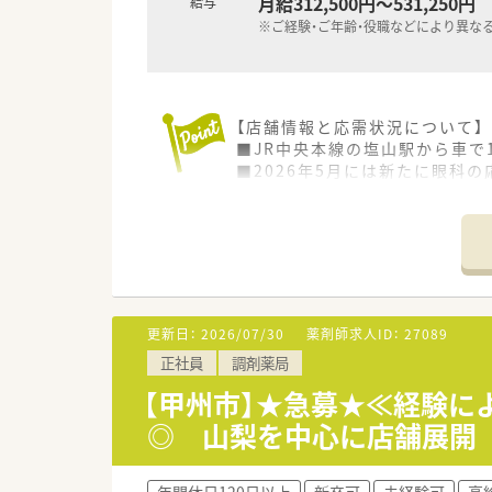
月給312,500円～531,250円
給与
※ご経験・ご年齢・役職などにより異な
【店舗情報と応需状況について】
■JR中央本線の塩山駅から車で
■2026年5月には新たに眼科
■薬剤師3名と事務2名の体制で
【勤務実態について】
■週休2日制を基本として年間休
■若手薬剤師の育成を目的とし
す。
■残業時間の管理もしっかり行
更新日：
2026/07/30
薬剤師求人ID：
27089
正社員
調剤薬局
【法人特徴について】
■山梨県と長野県を中心に30
【甲州市】★急募★≪経験に
■地域のみなさまと医療・介護・
◎ 山梨を中心に店舗展開
■県内トップクラスの調剤シス
【職場環境と雰囲気】
年間休日120日以上
新卒可
未経験可
高給