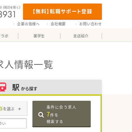
00
（祝日を除く）
【無料】転職サポート登録
企業の皆様へ
会社概要
お問い合わせ
マラボ
薬学生
支店紹介
求人情報一覧
駅
から探す
条件に合う求人
与
を選ぶ
7
件を
検索する