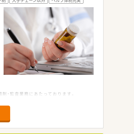
めストレスなく業務に集中できます。
事と子育てを両立できる職場環境です。
もにリフレッシュすることが可能です。
調剤・監査業務にあたっております。
め、落ち着いて患者様と向き合えます。
勢いのある成長企業でございます。
げ、地域貢献に尽力しております。
ば責任ある役職を任される社風です。