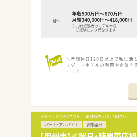
年収500万円～670万円
月給340,000円～418,000円
給与
※30代経験者のモデル年収
ご経験により異なります
＼年間休日120日以上で私生活
リゾートホテルの利用や企業内
ですよ。
＊------------------------------
【店舗情報と応需状況について】
■塩山駅から車で7分ほどの場
■内科や透析に加えて皮膚科など
■常勤薬剤師5名とパート2名
更新日：
2026/07/30
薬剤師求人ID：
581784
【募集背景と求める人物像につい
パート・アルバイト
調剤薬局
■特定の店舗での即時欠員はな
■調剤スキルの高さだけでなく
【甲州市】≪曜日・時間帯応