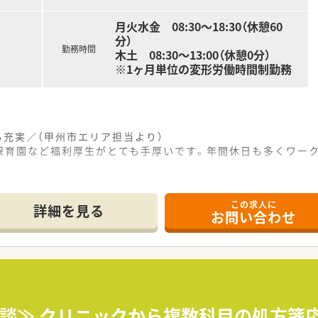
月火水金 08:30～18:30（休憩60
分）
勤務時間
木土 08:30～13:00（休憩0分）
※1ヶ月単位の変形労働時間制勤務
も充実／（甲州市エリア担当より）
保育園など福利厚生がとても手厚いです。年間休日も多くワー
------------＊
この求人に
詳細を見る
お問い合わせ
所に位置しており、マイカー通勤を利用して快適に通うことがで
をメインに1日約90枚から150枚の処方箋を受け付けている
が在籍し、在宅分野への注力をさらに進めていく予定のやりがい
て】
いものの良い候補者がいれば柔軟に採用を行っていく前向きな
周囲と良好な関係を築ける高いコミュニケーション能力を持つ
相談≫ クリニックから複数科目の処方箋