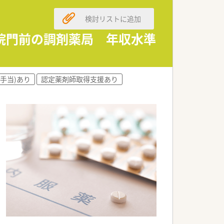
額補助によるバックアップがあります。
検討リストに追加
活躍する多職種連携が活発な職場です。
院門前の調剤薬局 年収水準
本来の業務に専念できる環境です。
と業務の効率化を実現しております。
手当)あり
認定薬剤師取得支援あり