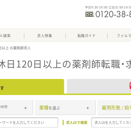
平日9：30-19：00 土日10：00-19：
人検索
求人特集
転職ガイド
ファル
0日以上
休日120日以上
の薬剤師転職・
す
業種
雇用形態 / 給
甲州市
を選ぶ
求人IDで検索