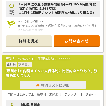
1ヶ月単位の変形労働時間制（月平均:165.6時間/年間
所定労働時間:1,988時間）
勤務
※1日4~15時間のシフト制勤務（店舗により異なる）
時間
・・＊ 会社の特徴 ＊・・
■全国に2,200店舗以上（調剤併設型約2,000店舗以上）を展開し
調剤店舗数業界TOP！
■店舗拡大に伴いキャリアアップできるポジションが多数あり！
頑張り次第で高給与も可能！
詳細を見る
お問い合わせ
■経験や勤務コースによりますが、経験の少ない方でも500万前
半スタートと業界TOP水準！
■職種や職域に合わせ、豊富な社内研修や外部組織と連携した研
修を用意されています
更新日：
2026/07/10
薬剤師求人ID：
545677
■薬剤師が中心の会社だからこそ活躍できるキャリアパスが多
種多様に用意されています。
正社員
調剤薬局
■店舗拡大に伴い、エリアマネジャーや営業部長等のマネジメン
【甲州市】≪内科メイン≫人員体制に比較的ゆとりあり♪残
トのポジションも増えます。
業もありません
■在宅や教育等の専門性を活かせるスペシャリストを目指すこ
とも可能です。
検討リストに追加
■その他にも、管理部門や商品部門等の本社スタッフなど活動領
域は多種多様です。
■在宅実施店舗は年々増加しており、在宅医療へもしっかりと関
年間休日120日以上
新卒可
未経験可
ブランク可
車通勤可
認定
わる事ができます。
■育児休暇は3歳まで取得が可能で、時短制度は小学5年生まで
山梨県 甲州市