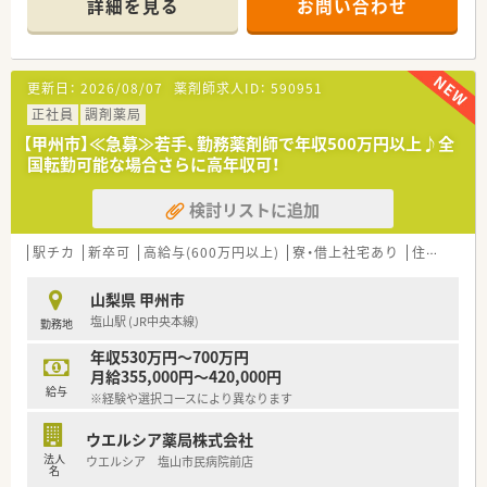
詳細を見る
お問い合わせ
■経験や勤務コースによりますが、経験の少ない方でも500万前
半スタートと業界TOP水準！
■職種や職域に合わせ、豊富な社内研修や外部組織と連携した研
修を用意されています
更新日：
2026/08/07
薬剤師求人ID：
590951
■薬剤師が中心の会社だからこそ活躍できるキャリアパスが多
種多様に用意されています。
正社員
調剤薬局
■店舗拡大に伴い、エリアマネジャーや営業部長等のマネジメン
【甲州市】≪急募≫若手、勤務薬剤師で年収500万円以上♪全
トのポジションも増えます。
国転勤可能な場合さらに高年収可！
■在宅や教育等の専門性を活かせるスペシャリストを目指すこ
とも可能です。
検討リストに追加
■その他にも、管理部門や商品部門等の本社スタッフなど活動領
域は多種多様です。
■在宅実施店舗は年々増加しており、在宅医療へもしっかりと関
駅チカ
新卒可
高給与(600万円以上)
寮・借上社宅あり
住宅補助(手当)あり
わる事ができます。
■育児休暇は3歳まで取得が可能で、時短制度は小学5年生まで
山梨県 甲州市
時短勤務ができるよう変更予定です。
塩山駅 (JR中央本線)
勤務地
■年間休日が120日とワークライフバランスが整っています
■日用品から常備薬まで、従業員割引制度など嬉しいメリットも
年収530万円～700万円
たくさんあります！
月給355,000円～420,000円
給与
※経験や選択コースにより異なります
ウエルシア薬局株式会社
法人
ウエルシア 塩山市民病院前店
名