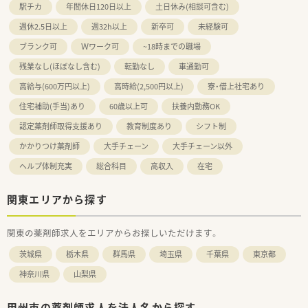
駅チカ
年間休日120日以上
土日休み(相談可含む)
週休2.5日以上
週32h以上
新卒可
未経験可
ブランク可
Ｗワーク可
~18時までの職場
残業なし(ほぼなし含む)
転勤なし
車通勤可
高給与(600万円以上)
高時給(2,500円以上)
寮・借上社宅あり
住宅補助(手当)あり
60歳以上可
扶養内勤務OK
認定薬剤師取得支援あり
教育制度あり
シフト制
かかりつけ薬剤師
大手チェーン
大手チェーン以外
ヘルプ体制充実
総合科目
高収入
在宅
関東エリアから探す
関東の薬剤師求人をエリアからお探しいただけます。
茨城県
栃木県
群馬県
埼玉県
千葉県
東京都
神奈川県
山梨県
甲州市の薬剤師求人を法人名から探す