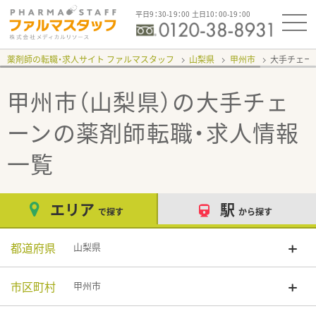
平日9：30-19：00 土日10：00-19：00
薬剤師の転職・求人サイト ファルマスタッフ
山梨県
甲州市
大手チェー
甲州市（山梨県）の大手チェ
ーン
の薬剤師転職・求人情報
一覧
エリア
駅
で探す
から探す
都道府県
山梨県
市区町村
甲州市