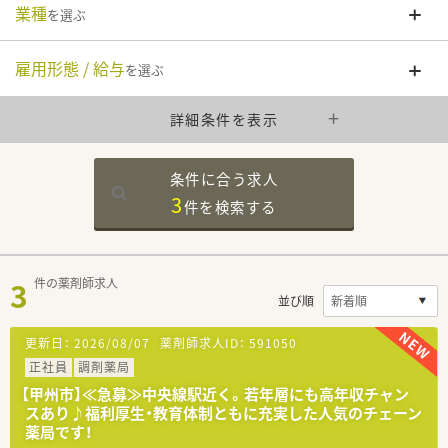
業種
を選ぶ
雇用形態 / 給与
を選ぶ
詳細条件を表示
条件に合う求人
3
件を
検索する
3
件の薬剤師求人
並び順
更新日：
2026/08/07
薬剤師求人ID：
591050
正社員
調剤薬局
【甲州市】≪急募≫中央線駅近く。若年層にも高年収チャン
スあり♪福利厚生・教育体制ともに充実した人気のチェーン
薬局です！