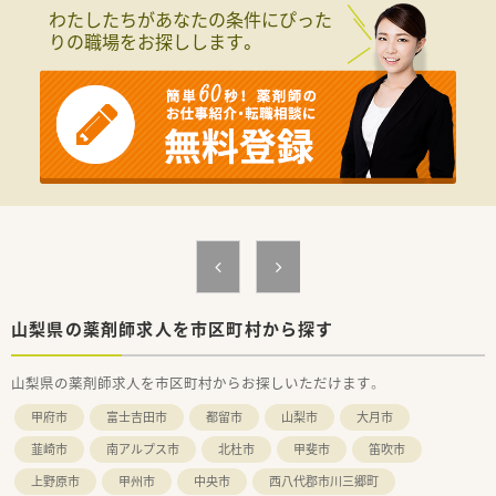
＼充実の研修制度／
わたしたちがあなたの条件にぴった
◎最先端の知識を学べる環境があります！
りの職場をお探しします。
◎入社1年目の方から中途入社の方まで、永続的に成長できる教
育制度を多数用意しています。
◎特に高度薬学管理、在宅医療、健康サポートに対する取り組み
に力を入れており、各分野に合わせた設備整備や研修制度の導入
などを進め、薬剤師が成長できる環境を整えています。
◎大学病院での実務研修など、医療機関と連携して学べる機会も
あり、医療人として成長ができます。
＼こんな方を募集中／
◎学びたい若手薬剤師さん！
◎専門認定薬剤師を目指したい方（外来がん治療認定/腎臓病薬
物療法専門・認定/栄養サポートチーム専門療法士/糖尿病薬物療
法認定/緩和薬物療法認定/がん専門/HIV感染症薬物療法認定、な
ど）
◎病院でより高度な経験を積みたい方（病院経験は不問です。病
山梨県の薬剤師求人を市区町村から探す
棟業務の経験者は歓迎！）
◎在宅を専門的に極めたい方（在宅経験は不問です。経験者は歓
山梨県の薬剤師求人を市区町村からお探しいただけます。
迎！）
MR出身の6年制卒生など、これから学びたい方も歓迎いたしま
甲府市
富士吉田市
都留市
山梨市
大月市
す。
韮崎市
南アルプス市
北杜市
甲斐市
笛吹市
＼充実の福利厚生／
上野原市
甲州市
中央市
西八代郡市川三郷町
◎年間休日120日以上！