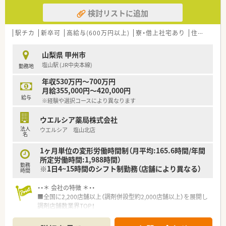
検討リストに追加
駅チカ
新卒可
高給与(600万円以上)
寮・借上社宅あり
住宅補助(手当)あり
山梨県 甲州市
塩山駅 (JR中央本線)
勤務地
年収530万円～700万円
月給355,000円～420,000円
給与
※経験や選択コースにより異なります
ウエルシア薬局株式会社
法人
ウエルシア 塩山北店
名
1ヶ月単位の変形労働時間制（月平均:165.6時間/年間
所定労働時間:1,988時間）
勤務
※1日4~15時間のシフト制勤務（店舗により異なる）
時間
・・＊ 会社の特徴 ＊・・
■全国に2,200店舗以上（調剤併設型約2,000店舗以上）を展開し
調剤店舗数業界TOP！
■店舗拡大に伴いキャリアアップできるポジションが多数あり！
頑張り次第で高給与も可能！