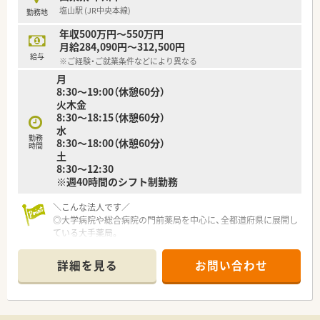
時短勤務ができるよう変更予定です。
塩山駅 (JR中央本線)
勤務地
■年間休日が120日とワークライフバランスが整っています
■日用品から常備薬まで、従業員割引制度など嬉しいメリットも
年収500万円～550万円
たくさんあります！
月給284,090円～312,500円
給与
※ご経験・ご就業条件などにより異なる
月
8:30～19:00（休憩60分）
火木金
8:30～18:15（休憩60分）
水
勤務
8:30～18:00（休憩60分）
時間
土
8:30～12:30
※週40時間のシフト制勤務
＼こんな法人です／
◎大学病院や総合病院の門前薬局を中心に、全都道府県に展開し
ている大手薬局。
◎約600店舗以上の調剤薬局を展開しています。
◎創業以来、真の医薬分業を企業理念として掲げ、医薬分業の先
詳細を見る
お問い合わせ
駆けとして展開してきました。
◎高度薬学管理、在宅医療、健康サポートに対する取り組みをし
ていて、最先端の知識を学べる環境があります！