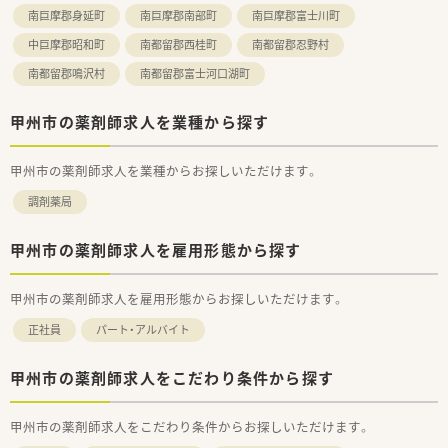
◎各種手当（薬剤師手当、扶養手当、家族手当、資格手当、地域手
南巨摩郡身延町
南巨摩郡南部町
南巨摩郡富士川町
当等）あり！
◎全国転勤コースには借上社宅制度もご用意しています。
中巨摩郡昭和町
南都留郡西桂町
南都留郡忍野村
南都留郡鳴沢村
南都留郡富士河口湖町
＼こんな薬局です／
◎近隣のクリニックから内科、整形外科を応需しています。
◎最新設備が導入済みです！患者さんとじっくり向き合える環境
甲州市の薬剤師求人を業種から探す
です。
◎オンライン服薬指導にも対応しています。
甲州市の薬剤師求人を業種からお探しいただけます。
調剤薬局
甲州市の薬剤師求人を雇用形態から探す
甲州市の薬剤師求人を雇用形態からお探しいただけます。
正社員
パート・アルバイト
甲州市の薬剤師求人をこだわり条件から探す
甲州市の薬剤師求人をこだわり条件からお探しいただけます。