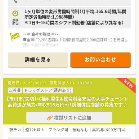
名
1ヶ月単位の変形労働時間制（月平均:165.6時間/年間
所定労働時間:1,988時間）
勤務
※1日4~15時間のシフト制勤務（店舗により異なる）
時間
・・＊ 会社の特徴 ＊・・
■全国に2,200店舗以上（調剤併設型約2,000店舗以上）を展開し
調剤店舗数業界TOP！
■店舗拡大に伴いキャリアアップできるポジションが多数あり！
頑張り次第で高給与も可能！
詳細を見る
お問い合わせ
■経験や勤務コースによりますが、経験の少ない方でも500万前
半スタートと業界TOP水準！
■職種や職域に合わせ、豊富な社内研修や外部組織と連携した研
修を用意されています
更新日：
2026/08/07
薬剤師求人ID：
201880
■薬剤師が中心の会社だからこそ活躍できるキャリアパスが多
種多様に用意されています。
正社員
ドラッグストア(調剤あり)
■店舗拡大に伴い、エリアマネジャーや営業部長等のマネジメン
【市川市/矢切】≪福利厚生&教育制度充実の大手チェーン≫
トのポジションも増えます。
高待遇が魅力/年収515万円～！調剤併設店舗の募集です♪
■在宅や教育等の専門性を活かせるスペシャリストを目指すこ
とも可能です。
検討リストに追加
■その他にも、管理部門や商品部門等の本社スタッフなど活動領
域は多種多様です。
■在宅実施店舗は年々増加しており、在宅医療へもしっかりと関
駅チカ
週32h以上
ブランク可
転勤なし
高給与(600万円以上)
寮
わる事ができます。