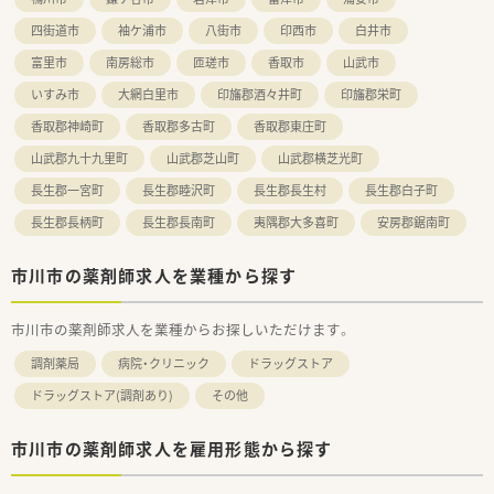
四街道市
袖ケ浦市
八街市
印西市
白井市
富里市
南房総市
匝瑳市
香取市
山武市
いすみ市
大網白里市
印旛郡酒々井町
印旛郡栄町
香取郡神崎町
香取郡多古町
香取郡東庄町
山武郡九十九里町
山武郡芝山町
山武郡横芝光町
長生郡一宮町
長生郡睦沢町
長生郡長生村
長生郡白子町
長生郡長柄町
長生郡長南町
夷隅郡大多喜町
安房郡鋸南町
市川市の薬剤師求人を業種から探す
市川市の薬剤師求人を業種からお探しいただけます。
調剤薬局
病院・クリニック
ドラッグストア
ドラッグストア(調剤あり)
その他
市川市の薬剤師求人を雇用形態から探す