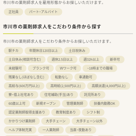
市川市の薬剤師求人を雇用形態からお探しいただけます。
正社員
パート・アルバイト
市川市の薬剤師求人をこだわり条件から探す
市川市の薬剤師求人をこだわり条件からお探しいただけます。
駅チカ
年間休日120日以上
土日祝休み
土日休み(相談可含む)
週休2.5日以上
週32h以上
新卒可
未経験可
ブランク可
Ｗワーク可
~18時までの職場
残業なし(ほぼなし含む)
転勤なし
車通勤可
高給与(600万円以上)
高時給(2,500円以上)
高額派遣(4,000円以上)
寮・借上社宅あり
住宅補助(手当)あり
託児所あり
60歳以上可
新規オープン
管理薬剤師
扶養内勤務OK
認定薬剤師取得支援あり
教育制度あり
シフト制
かかりつけ薬剤師
大手チェーン
大手チェーン以外
ヘルプ体制充実
一人薬剤師
当直・夜勤あり