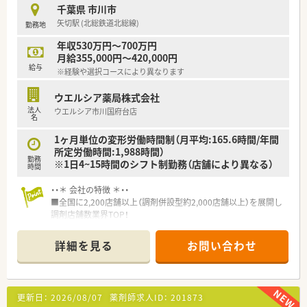
■育児休暇は3歳まで取得が可能で、時短制度は小学5年生まで
千葉県 市川市
時短勤務ができるよう変更予定です。
矢切駅 (北総鉄道北総線)
勤務地
■年間休日が120日とワークライフバランスが整っています
■日用品から常備薬まで、従業員割引制度など嬉しいメリットも
年収530万円～700万円
たくさんあります！
月給355,000円～420,000円
給与
※経験や選択コースにより異なります
ウエルシア薬局株式会社
法人
ウエルシア市川国府台店
名
1ヶ月単位の変形労働時間制（月平均:165.6時間/年間
所定労働時間:1,988時間）
勤務
※1日4~15時間のシフト制勤務（店舗により異なる）
時間
・・＊ 会社の特徴 ＊・・
■全国に2,200店舗以上（調剤併設型約2,000店舗以上）を展開し
調剤店舗数業界TOP！
■店舗拡大に伴いキャリアアップできるポジションが多数あり！
頑張り次第で高給与も可能！
詳細を見る
お問い合わせ
■経験や勤務コースによりますが、経験の少ない方でも500万前
半スタートと業界TOP水準！
■職種や職域に合わせ、豊富な社内研修や外部組織と連携した研
修を用意されています
更新日：
2026/08/07
薬剤師求人ID：
201873
■薬剤師が中心の会社だからこそ活躍できるキャリアパスが多