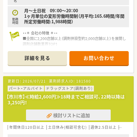
名
月～土日祝 09：00～20：00
1ヶ月単位の変形労働時間制（月平均:165.6時間/年間
勤務
所定労働時間:1,988時間）
時間
・・＊ 会社の特徴 ＊・・
■全国に2,200店舗以上（調剤併設型約2,000店舗以上）を展開し
調剤店舗数業界TOP！
■店舗拡大に伴いキャリアアップできるポジションが多数あり！
頑張り次第で高給与も可能！
詳細を見る
お問い合わせ
■経験や勤務コースによりますが、経験の少ない方でも500万前
半スタートと業界TOP水準！
■職種や職域に合わせ、豊富な社内研修や外部組織と連携した研
修を用意されています
更新日：
2026/07/21
薬剤師求人ID：
181580
■薬剤師が中心の会社だからこそ活躍できるキャリアパスが多
種多様に用意されています。
パート・アルバイト
ドラッグストア(調剤あり)
■店舗拡大に伴い、エリアマネジャーや営業部長等のマネジメン
【市川市】≪時給2,600円≫18時までご相談可、22時以降は
トのポジションも増えます。
3,250円！
■在宅や教育等の専門性を活かせるスペシャリストを目指すこ
とも可能です。
検討リストに追加
■その他にも、管理部門や商品部門等の本社スタッフなど活動領
域は多種多様です。
■在宅実施店舗は年々増加しており、在宅医療へもしっかりと関
年間休日120日以上
土日休み(相談可含む)
週休2.5日以上
週32h以
わる事ができます。