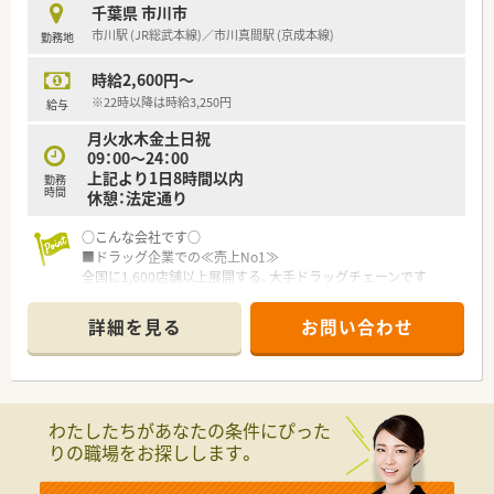
■育児休暇は3歳まで取得が可能で、時短制度は小学5年生まで
千葉県 市川市
時短勤務ができるよう変更予定です。
市川駅 (JR総武本線)／市川真間駅 (京成本線)
勤務地
■年間休日が120日とワークライフバランスが整っています
■日用品から常備薬まで、従業員割引制度など嬉しいメリットも
時給2,600円～
たくさんあります！
※22時以降は時給3,250円
給与
月火水木金土日祝
09：00～24：00
上記より1日8時間以内
勤務
時間
休憩：法定通り
○こんな会社です○
■ドラッグ企業での≪売上No1≫
全国に1,600店舗以上展開する、大手ドラッグチェーンです
■≪売上高も毎年右肩上がり≫前年対比110%以上。
調剤報酬改定の影響もなく、今後も業界で長く生き残っていける
詳細を見る
お問い合わせ
安定企業です
■臨時ボーナス・支給あり！
利益が出れば従業員にしっかりと還元される会社です
■学びたい方への、補助金も充実！
…入学金・授業料・居住経費の補助ありで、大学院へ進学できます
わたしたちがあなたの条件にぴった
…ガン研修プログラムとして、6ヶ月の病院研修に参加できます
りの職場をお探しします。
■調剤薬局と同じ環境でスキルアップ可能！
1店舗あたり月平均1,000枚程度の応需枚数があり、ドラッグで