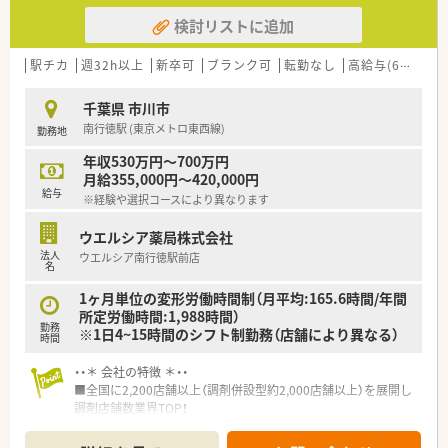
検討リストに追加
駅チカ
週32h以上
新卒可
ブランク可
転勤なし
高給与(600万円以上)
千葉県 市川市
南行徳駅 (東京メトロ東西線)
勤務地
年収530万円～700万円
月給355,000円～420,000円
給与
※経験や選択コースにより異なります
ウエルシア薬局株式会社
法人
ウエルシア南行徳駅前店
名
1ヶ月単位の変形労働時間制（月平均:165.6時間/年間
所定労働時間:1,988時間）
勤務
※1日4~15時間のシフト制勤務（店舗により異なる）
時間
・・＊ 会社の特徴 ＊・・
■全国に2,200店舗以上（調剤併設型約2,000店舗以上）を展開し
調剤店舗数業界TOP！
■店舗拡大に伴いキャリアアップできるポジションが多数あり！
頑張り次第で高給与も可能！