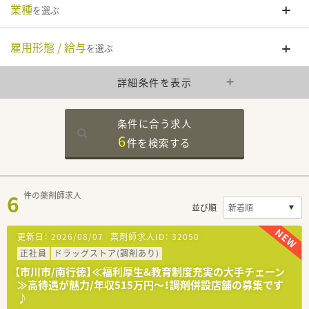
業種
を選ぶ
雇用形態 / 給与
を選ぶ
詳細条件を表示
条件に合う求人
6
件を
検索する
6
件の薬剤師求人
並び順
更新日：
2026/08/07
薬剤師求人ID：
32050
正社員
ドラッグストア(調剤あり)
【市川市/南行徳】≪福利厚生&教育制度充実の大手チェーン
≫高待遇が魅力/年収515万円～！調剤併設店舗の募集です
♪