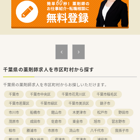
も調剤専門薬局と同等にスキルアップができます
■在宅も業界No1！
10年以上前から無菌調剤もスタートし関東でも約10店舗で実
施。在宅報酬金額もドラッグストア内で第1位です。
■時短勤務は、お子様が中学1年生まで取得可能！と業界屈指の
期間です
千葉県の薬剤師求人を市区町村から探す
千葉県の薬剤師求人を市区町村からお探しいただけます。
千葉市
千葉市中央区
千葉市花見川区
千葉市稲毛区
千葉市若葉区
千葉市緑区
千葉市美浜区
銚子市
市川市
船橋市
館山市
木更津市
松戸市
野田市
茂原市
成田市
佐倉市
東金市
旭市
習志野市
柏市
勝浦市
市原市
流山市
八千代市
我孫子市
鴨川市
鎌ケ谷市
君津市
富津市
浦安市