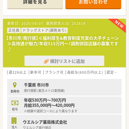
詳細を見る
お問い合わせ
■経験や勤務コースによりますが、経験の少ない方でも500万前
半スタートと業界TOP水準！
■職種や職域に合わせ、豊富な社内研修や外部組織と連携した研
修を用意されています
更新日：
2026/08/07
薬剤師求人ID：
202814
■薬剤師が中心の会社だからこそ活躍できるキャリアパスが多
種多様に用意されています。
正社員
ドラッグストア(調剤あり)
■店舗拡大に伴い、エリアマネジャーや営業部長等のマネジメン
【市川市/南行徳】≪福利厚生&教育制度充実の大手チェーン
トのポジションも増えます。
≫高待遇が魅力/年収515万円～！調剤併設店舗の募集です
■在宅や教育等の専門性を活かせるスペシャリストを目指すこ
♪
とも可能です。
■その他にも、管理部門や商品部門等の本社スタッフなど活動領
検討リストに追加
域は多種多様です。
■在宅実施店舗は年々増加しており、在宅医療へもしっかりと関
わる事ができます。
週32h以上
新卒可
ブランク可
高給与(600万円以上)
認定薬剤師取得支援あり
■育児休暇は3歳まで取得が可能で、時短制度は小学5年生まで
時短勤務ができるよう変更予定です。
千葉県 市川市
■年間休日が120日とワークライフバランスが整っています
南行徳駅 (東京メトロ東西線)
勤務地
■日用品から常備薬まで、従業員割引制度など嬉しいメリットも
たくさんあります！
年収530万円～700万円
月給355,000円～420,000円
給与
※経験や選択コースにより異なります
ウエルシア薬局株式会社
法人
ウエルシア南行徳店