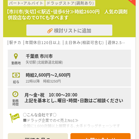
種多様に用意されています。
パート・アルバイト
ドラッグストア(調剤あり)
■店舗拡大に伴い、エリアマネジャーや営業部長等のマネジメン
【市川市/矢切】≪駅近・徒歩6分≫時給2600円 人気の調剤
トのポジションも増えます。
併設店なのでOTCも学べます
■在宅や教育等の専門性を活かせるスペシャリストを目指すこ
とも可能です。
検討リストに追加
■その他にも、管理部門や商品部門等の本社スタッフなど活動領
域は多種多様です。
■在宅実施店舗は年々増加しており、在宅医療へもしっかりと関
駅チカ
年間休日120日以上
土日休み(相談可含む)
週休2.5日以上
わる事ができます。
■育児休暇は3歳まで取得が可能で、時短制度は小学5年生まで
千葉県 市川市
時短勤務ができるよう変更予定です。
矢切駅 (北総鉄道北総線)
勤務地
■年間休日が120日とワークライフバランスが整っています
■日用品から常備薬まで、従業員割引制度など嬉しいメリットも
時給2,600円～2,600円
たくさんあります！
22時以降 時給3250円
給与
月～金・祝 10：00～20：00
上記を基本とし、曜日・時間・日数はご相談ください
勤務
時間
○こんな会社です○
■ドラッグ企業での≪売上No1≫
全国に1,600店舗以上展開する、大手ドラッグチェーンです
■≪売上高も毎年右肩上がり≫前年対比110%以上。
調剤報酬改定の影響もなく、今後も業界で長く生き残っていける