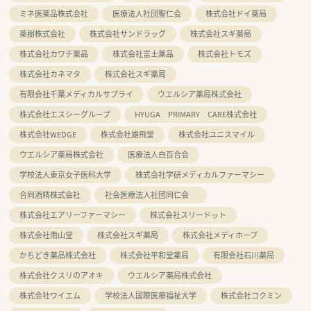
ミネ医薬品株式会社
医療法人社団聖仁会
株式会社ドイ薬局
薬樹株式会社
株式会社サンドラッグ
株式会社スギ薬局
株式会社カワチ薬品
株式会社富士薬品
株式会社トモズ
株式会社カネマタ
株式会社スギ薬局
有限会社千葉メディカルサプライ
ウエルシア薬局株式会社
株式会社エスシーグループ
HYUGA PRIMARY CARE株式会社
株式会社WEDGE
株式会社雄飛堂
株式会社ユニスマイル
ウエルシア薬局株式会社
医療法人白百合会
学校法人東京女子医科大学
株式会社学研メディカルファーマシー
合同酒精株式会社
社会医療法人社団同仁会
株式会社エアリーファーマシー
株式会社スリードット
株式会社南山堂
株式会社スギ薬局
株式会社メディホープ
かちどき薬品株式会社
株式会社平和堂薬局
有限会社石川薬局
株式会社クスリのアオキ
ウエルシア薬局株式会社
株式会社ワイエム
学校法人国際医療福祉大学
株式会社コクミン