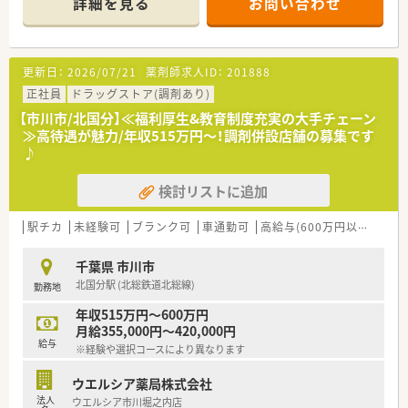
詳細を見る
お問い合わせ
安定企業です
■臨時ボーナス・支給あり！
利益が出れば従業員にしっかりと還元される会社です
■学びたい方への、補助金も充実！
更新日：
2026/07/21
薬剤師求人ID：
201888
…入学金・授業料・居住経費の補助ありで、大学院へ進学できます
…ガン研修プログラムとして、6ヶ月の病院研修に参加できます
正社員
ドラッグストア(調剤あり)
■調剤薬局と同じ環境でスキルアップ可能！
【市川市/北国分】≪福利厚生&教育制度充実の大手チェーン
1店舗あたり月平均1,000枚程度の応需枚数があり、ドラッグで
≫高待遇が魅力/年収515万円～！調剤併設店舗の募集です
も調剤専門薬局と同等にスキルアップができます
♪
■在宅も業界No1！
10年以上前から無菌調剤もスタートし関東でも約10店舗で実
検討リストに追加
施。在宅報酬金額もドラッグストア内で第1位です。
■時短勤務は、お子様が中学1年生まで取得可能！と業界屈指の
期間です
駅チカ
未経験可
ブランク可
車通勤可
高給与(600万円以上)
寮・
千葉県 市川市
北国分駅 (北総鉄道北総線)
勤務地
年収515万円～600万円
月給355,000円～420,000円
給与
※経験や選択コースにより異なります
ウエルシア薬局株式会社
法人
ウエルシア市川堀之内店