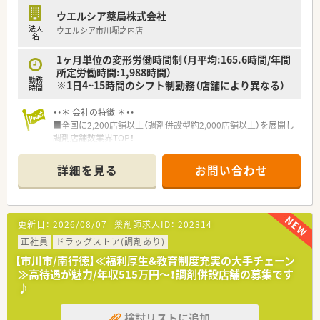
ウエルシア薬局株式会社
法人
ウエルシア市川堀之内店
名
1ヶ月単位の変形労働時間制（月平均:165.6時間/年間
所定労働時間:1,988時間）
勤務
※1日4~15時間のシフト制勤務（店舗により異なる）
時間
・・＊ 会社の特徴 ＊・・
■全国に2,200店舗以上（調剤併設型約2,000店舗以上）を展開し
調剤店舗数業界TOP！
■店舗拡大に伴いキャリアアップできるポジションが多数あり！
頑張り次第で高給与も可能！
詳細を見る
お問い合わせ
■経験や勤務コースによりますが、経験の少ない方でも500万前
半スタートと業界TOP水準！
■職種や職域に合わせ、豊富な社内研修や外部組織と連携した研
修を用意されています
更新日：
2026/08/07
薬剤師求人ID：
202814
■薬剤師が中心の会社だからこそ活躍できるキャリアパスが多
種多様に用意されています。
正社員
ドラッグストア(調剤あり)
■店舗拡大に伴い、エリアマネジャーや営業部長等のマネジメン
【市川市/南行徳】≪福利厚生&教育制度充実の大手チェーン
トのポジションも増えます。
≫高待遇が魅力/年収515万円～！調剤併設店舗の募集です
■在宅や教育等の専門性を活かせるスペシャリストを目指すこ
♪
とも可能です。
■その他にも、管理部門や商品部門等の本社スタッフなど活動領
検討リストに追加
域は多種多様です。