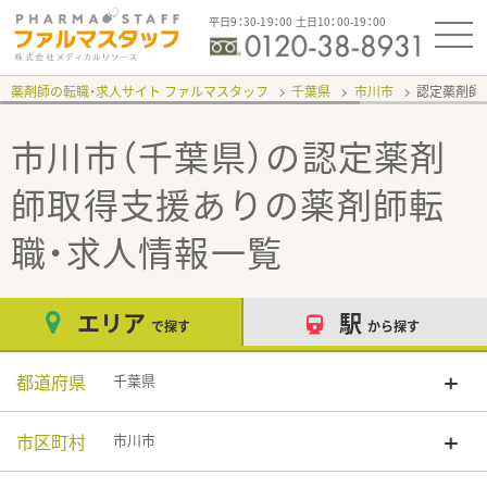
平日9：30-19：00 土日10：00-19：00
薬剤師の転職・求人サイト ファルマスタッフ
千葉県
市川市
認定薬剤師
市川市（千葉県）の認定薬剤
師取得支援あり
の薬剤師転
職・求人情報一覧
エリア
駅
で探す
から探す
都道府県
千葉県
市区町村
市川市