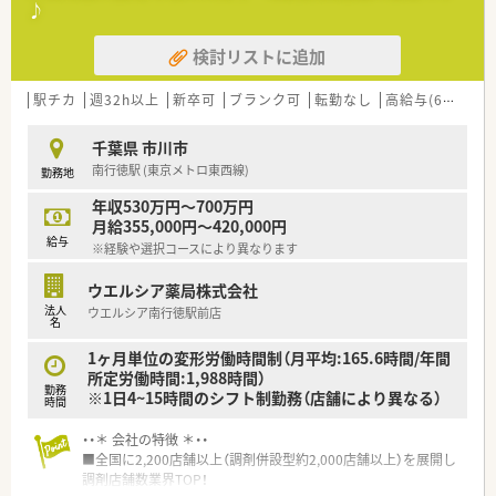
♪
す。
■95％の店舗がマンツーマン出店という戦略をとり、処方元医
検討リストに追加
師との深い信頼関係のもとで質の高い対人業務を実践していま
す。
■研修が充実しており、5年先や10年先も第一線で活躍し続けら
駅チカ
週32h以上
新卒可
ブランク可
転勤なし
高給与(600万円以上)
れる薬剤師の育成に注力しています。
千葉県 市川市
【職場環境と雰囲気】
南行徳駅 (東京メトロ東西線)
勤務地
■20代から40代を中心に幅広い層が活躍しており、正社員とパ
ートの垣根がなく、お互いに助け合いながら業務に励む温かい職
年収530万円～700万円
場です。
月給355,000円～420,000円
■事務スタッフも在籍しているため薬剤師は本来の業務に集中
給与
※経験や選択コースにより異なります
でき、ダブル監査を徹底するなど、安全管理に対する意識が高い
店舗です。
ウエルシア薬局株式会社
■門前医師との関係性が非常にスムーズで、疑義照会がしやすい
法人
ウエルシア南行徳駅前店
だけでなく、カルテの閲覧も許可されるなど連携が非常に密な環
名
境です。
1ヶ月単位の変形労働時間制（月平均:165.6時間/年間
【こんな方にオススメ】
所定労働時間:1,988時間）
勤務
■年間休日が120日以上ある環境で、仕事だけでなく趣味や家族
※1日4~15時間のシフト制勤務（店舗により異なる）
時間
との時間も大切にしながら、長く健康的に働き続けたい方に最適
です。
・・＊ 会社の特徴 ＊・・
■将来的に管理職や専門薬剤師、本部スタッフなど、自分自身の
■全国に2,200店舗以上（調剤併設型約2,000店舗以上）を展開し
志向に合わせて多様なキャリアを選択したいという意欲的な方
調剤店舗数業界TOP！
に勧めます。