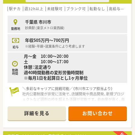
駅チカ
週32h以上
未経験可
ブランク可
転勤なし
高給与(600万円以上)
千葉県 市川市
妙典駅 (東京メトロ東西線)
勤務地
年収505万円～700万円
※経験・年齢・就業条件により考慮します
給与
月～金 10：00～20：00
土 10：00～17：00
休憩：法定通り
勤務
週40時間勤務の変形労働時間制
時間
※毎月1日を起算日とし1ヶ月単位
＼多彩なキャリアに挑戦可能／（市川市エリア担当より）
社内公募制度が非常に活発で、店舗開発や商品開発、新規プロジ
ェクトなど調剤の枠を超えた活躍が可能です。自由度が高く、自
らチャンスを掴み取れる環境です。
詳細を見る
お問い合わせ
【店舗情報と応需状況について】
■東京メトロ東西線の妙典駅から徒歩3分ほどの好立地にあり、
駅前の商業施設内に入っているため毎日の通勤が大変便利で
す。