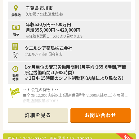
千葉県 市川市
矢切駅 (北総鉄道北総線)
勤務地
年収530万円～700万円
月給355,000円～420,000円
給与
※経験や選択コースにより異なります
ウエルシア薬局株式会社
法人
ウエルシア市川国府台店
名
1ヶ月単位の変形労働時間制（月平均:165.6時間/年間
所定労働時間:1,988時間）
勤務
※1日4~15時間のシフト制勤務（店舗により異なる）
時間
・・＊ 会社の特徴 ＊・・
■全国に2,200店舗以上（調剤併設型約2,000店舗以上）を展開し
調剤店舗数業界TOP！
■店舗拡大に伴いキャリアアップできるポジションが多数あり！
頑張り次第で高給与も可能！
詳細を見る
お問い合わせ
■経験や勤務コースによりますが、経験の少ない方でも500万前
半スタートと業界TOP水準！
■職種や職域に合わせ、豊富な社内研修や外部組織と連携した研
修を用意されています
更新日：
2026/08/07
薬剤師求人ID：
200939