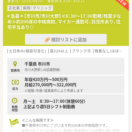
更新日：
2026/08/07
薬剤師求人ID：
85521
■近隣のクリニックや広域からの面対応にて処方箋を受け付け
ており、主な科目として内科や小児科を応需しています。
正社員
病院・クリニック
■1日あたりの処方箋枚数は30枚から50枚ほどと比較的落ち着
＊急募＊【市川市/市川大野】≪8：30～17：00勤務/残業少な
いており、患者様一人ひとりに丁寧な対応ができる環境です。
め≫約200床の中核病院、マイカー通勤可、託児所あり、住
宅手当あり◎
【法人特徴について】
■業界を牽引する大手のドラッグストアチェーンであり、お客様
検討リストに追加
の健康寿命を延ばす次世代型店舗の構築を進めています。
■女性の活躍推進に力を注いでおり、厚生労働大臣より最高位で
ある3段階目の「えるぼし」認定を取得している優良企業です。
土日休み(相談可含む)
週32h以上
ブランク可
残業なし(ほぼなし含む)
■自由度が高くチャレンジ精神を尊重する社風であり、社内公募
制を通じて様々な職種へキャリアを広げることが可能です。
千葉県 市川市
市川大野駅 (JR武蔵野線)
勤務地
【勤務実態について】
■週40時間勤務の変形労働時間制となっており、調剤とOTCで
年収420万円～500万円
部門が分かれているため調剤業務にしっかりと専念できます。
月給270,000円～322,000円
■年間休日は116日確保されているほか、入社2年目以降は有給
給与
※経験・年齢・就業条件により考慮します
休暇等と合わせて122日以上の休日・休暇を取得可能です。
■1分単位で残業代が全額集計されて支給される仕組みのため、
月～土 8：30～17：00（休憩60分）
サービス残業が発生する心配がなく安心して働けます。
上記より週5日シフト制勤務
勤務
時間
【こんな取り組みをしています】
■サプリメントバーやヘルスケアラウンジを設け、薬剤師や栄養
≪こんな病院です≫
士が連携して多角的な視点からお客様の健康を管理していま
■千葉県市川市にございます約200床の中核病院です。
す。
創設されてから45年以上、地域の患者様からの信頼も厚い病院