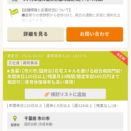
きる環境を整えています。
【店舗情報と応需状況について】
■最寄りの菅野駅から徒歩3分と、毎日の通勤に非常に便利な立
地にあります。
■近隣の眼科や内科クリニックを中心に、1日あたり130～160
枚の処方箋を応需しています。
詳細を見る
お問い合わせ
■薬剤師は常時3～4名体制で、在宅（個人宅）も対応しており、地
域医療に深く貢献しています。
【法人特徴について】
更新日：
2026/08/07
薬剤師求人ID：
193776
■千葉県内の市川市・船橋市エリアを中心に12店舗の調剤薬局
を運営している企業です。
正社員
調剤薬局
■特に終末期医療を含む在宅医療に力を入れており、専門性を高
★急募！【市川市/国府台】在宅スキルを磨ける総合病院門前！
められる環境が整っています。
年間休日120日以上/残業月10時間/想定年収600万円まで
■将来的には20店舗体制を目指しており、成長中の企業でキャ
相談可◎産育休復帰率も高い環境！
リアを築くことができます。
検討リストに追加
【勤務実態について】
■全社平均の残業時間は月7時間と少なく、メリハリのある働き
方が実現できます。
年間休日120日以上
週休2.5日以上
週32h以上
残業なし(ほぼなし含む)
■年間休日は120日以上が確保されており、プライベートの時間
も大切にできます。
千葉県 市川市
■近隣店舗との連携やラウンダー薬剤師の存在により、万全のフ
国府台駅 (京成本線)
勤務地
ォロー体制が敷かれています。