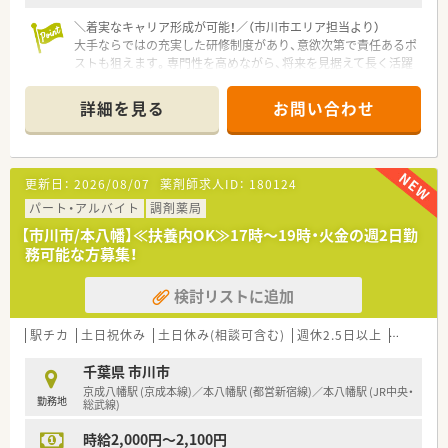
■入社後はまず調剤やOTCの担当として経験を積み、店舗のマネ
ジメントを行う管理薬剤師へのステップアップを目指します。
＼着実なキャリア形成が可能！／（市川市エリア担当より）
■その後は在宅医療の専門職や、本部のバイヤー、教育担当、商
大手ならではの充実した研修制度があり、意欲次第で責任あるポ
品企画開発など、多岐にわたるフィールドへ進めます。
ストも狙えます。専門性を高めながら、将来を見据えて長く活躍
■ビジネススクール制度を活用することで、マーケティングや経
したい方に最適です。
営管理といった高度な科目を自発的に履修可能です。
詳細を見る
お問い合わせ
【店舗情報と応需状況について】
■JR市川駅から徒歩2分という好立地にあり、近隣の内科クリニ
ックを中心に1日60枚から70枚の処方箋を受け付けています。
■面対応の店舗として幅広い処方内容に触れられますが、一包化
更新日：
2026/08/07
薬剤師求人ID：
180124
は1日1枚程度と少なめで、落ち着いて業務に取り組める環境で
す。
パート・アルバイト
調剤薬局
■医薬品の採用品目数は2,000品目を超えており、様々な症例や
【市川市/本八幡】≪扶養内OK≫17時～19時・火金の週2日勤
新薬についても現場で働きながら学ぶことが可能となっていま
務可能な方募集！
す。
検討リストに追加
【法人特徴について】
■東証プライム上場のグループに属しており、業界内でもトップ
クラスの規模を誇る安定した経営基盤が大きな魅力の企業で
駅チカ
土日祝休み
土日休み(相談可含む)
週休2.5日以上
Ｗワーク
す。
■調剤部門とOTC部門の採用が完全に分かれているため、薬剤師
千葉県 市川市
としての専門業務に専念してスキルを磨くことが可能になりま
京成八幡駅 (京成本線)／本八幡駅 (都営新宿線)／本八幡駅 (JR中央・
勤務地
す。
総武線)
■近隣エリアに多数の店舗を展開していることから、転居を伴う
時給2,000円～2,100円
異動がなく、地域に根ざした働き方を実現できる仕組みです。