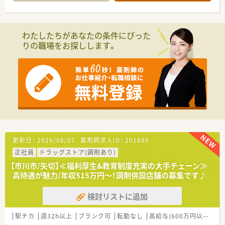
半スタートと業界TOP水準！
■職種や職域に合わせ、豊富な社内研修や外部組織と連携した研
修を用意されています
■薬剤師が中心の会社だからこそ活躍できるキャリアパスが多
わたしたちがあなたの条件にぴった
種多様に用意されています。
りの職場をお探しします。
■店舗拡大に伴い、エリアマネジャーや営業部長等のマネジメン
トのポジションも増えます。
■在宅や教育等の専門性を活かせるスペシャリストを目指すこ
とも可能です。
■その他にも、管理部門や商品部門等の本社スタッフなど活動領
域は多種多様です。
■在宅実施店舗は年々増加しており、在宅医療へもしっかりと関
わる事ができます。
■育児休暇は3歳まで取得が可能で、時短制度は小学5年生まで
時短勤務ができるよう変更予定です。
■年間休日が120日とワークライフバランスが整っています
更新日：
2026/08/07
薬剤師求人ID：
201880
■日用品から常備薬まで、従業員割引制度など嬉しいメリットも
正社員
ドラッグストア(調剤あり)
たくさんあります！
【市川市/矢切】≪福利厚生&教育制度充実の大手チェーン≫
高待遇が魅力/年収515万円～！調剤併設店舗の募集です♪
検討リストに追加
駅チカ
週32h以上
ブランク可
転勤なし
高給与(600万円以上)
寮