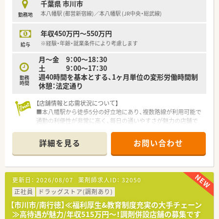
千葉県 市川市
【こんな方にオススメ】
本八幡駅 (都営新宿線)／本八幡駅 (JR中央・総武線)
勤務地
■人気の高い本八幡駅エリアで、複数路線からスムーズにアクセ
スができる利便性の高い職場を探している方に最適です。
年収450万円～550万円
■最新の監査システムや音声入力ツールを使いこなし、調剤過誤
を未然に防ぎながら効率的に対人業務を行いたい方です。
※経験・年齢・就業条件により考慮します
給与
■入社2年目から取得できる7連休を活用して、定期的に旅行や
月～金 9：00～18：30
帰省などの長期休暇を楽しみたい方にぴったりの求人です。
土 9：00～17：30
週40時間を基本とする、1ヶ月単位の変形労働時間制
【やりがい/おすすめポイント】
勤務
時間
休憩：法定通り
■大手ドラッグストアチェーンの強みを活かし、福利厚生や充実
した各種お祝い、割引制度の恩恵を受けながら働けます。
【店舗情報と応需状況について】
■アニバーサリー休暇や特別休暇など豊富な休暇制度が整って
■本八幡駅から徒歩5分の好立地にあり、複数路線が利用可能で
おり、大切な記念日や行事を最優先にできる点が魅力です。
通勤の利便性が非常に高く、毎日の通いやすさが魅力の店舗で
■調剤併設店でありながらトップクラスの処方箋応需枚数を誇
す。
るため、数多くの症例に触れて医療人として成長できます。
■内科や小児科など多科目を1日平均100枚から120枚ほど応需
詳細を見る
お問い合わせ
しており、幅広い処方箋に触れることでスキルアップが可能で
す。
■薬剤師は正社員・パート共に複数名体制で運営されており、門
前病院と連携してカルテ情報の共有を行うなど協力体制が整っ
更新日：
2026/08/07
薬剤師求人ID：
32050
ています。
正社員
ドラッグストア(調剤あり)
【法人特徴について】
【市川市/南行徳】≪福利厚生&教育制度充実の大手チェーン
■全国に720店舗以上を展開する大手チェーンで、コンビニや鉄
≫高待遇が魅力/年収515万円～！調剤併設店舗の募集です
道会社とのコラボ店舗など、多角的な事業展開を行う成長企業で