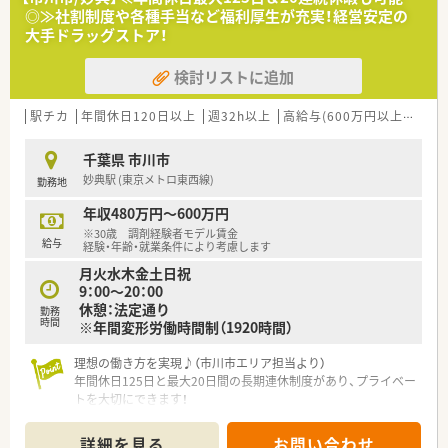
◎≫社割制度や各種手当など福利厚生が充実！経営安定の
【法人特徴について】
大手ドラッグストア！
■お客様が健康で美しくあり続けるために信頼される店舗を目
指し、全国にドラッグストアチェーンを展開しています。
検討リストに追加
■経営理念として顧客最優先の姿勢を掲げており、大手ならでは
の安定した経営基盤と高い専門性が大きな強みです。
■女性活躍推進法に基づく厚生労働大臣からの最高位の認定を
駅チカ
年間休日120日以上
週32h以上
高給与(600万円以上)
住宅
取得しており、誰もが安心して働ける環境を整えています。
千葉県 市川市
【こんな取り組みをしています】
妙典駅 (東京メトロ東西線)
勤務地
■地域住民の方々の健やかな生活を支えるため、健康サポート薬
局の認定店舗を全国的に順次拡大させています。
年収480万円～600万円
■中途入社向けのWEB研修を5日間実施しており、店舗配属の前
※30歳 調剤経験者モデル賃金
から基礎知識やシステム操作をしっかり学べます。
給与
経験・年齢・就業条件により考慮します
■認定薬剤師の取得支援システムとしてファーマストリームを
月火水木金土日祝
導入しており、個人のスキルアップを応援しています。
9：00〜20：00
休憩：法定通り
【やりがい/おすすめポイント】
勤務
時間
※年間変形労働時間制（1920時間）
■入社2年目以降は年間休日が122日以上に増加し、7日間の連続
休暇をほぼ全員が取得しているためリフレッシュできます。
理想の働き方を実現♪（市川市エリア担当より）
■最新の監査システムが導入されているため、対物業務の負担が
年間休日125日と最大20日間の長期連休制度があり、プライベー
軽減され薬剤師本来の対人業務に集中できる環境です。
トを大切にできます！
■退職後3年間であれば同じ資格のまま再入社ができる再雇用ラ
＊------------------------------------------＊
イセンス制度があり、ライフステージの変化にも安心です。
詳細を見る
お問い合わせ