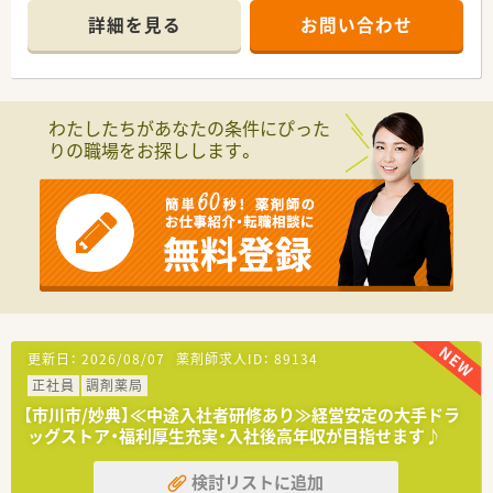
から多種多様な科目の処方箋を応需しています。
詳細を見る
お問い合わせ
■1日の処方箋枚数は平均30枚から40枚程度で推移しており、常
勤とパートを含めた複数名体制で対応します。
【募集背景と求める人物像について】
■組織体制の強化を目的とした定期採用を行っており、地域医療
わたしたちがあなたの条件にぴった
に貢献しながら長期的に活躍できる方を募集中です。
りの職場をお探しします。
■経験やスキルよりもお人柄を最優先しており、患者様やスタッ
フと円滑なコミュニケーションが取れる方を求めます。
■在宅医療における往診同行の経験がある方を歓迎しています
が、未経験でも意欲がある方は積極的に採用しています。
【法人特徴について】
■千葉県を中心として地域に密着した店舗展開を行っており、医
療から介護までワンストップサービスの提供を目指します。
■きちんとお休みが取れるようエリア長が店舗間の調整を行う
など、従業員のワークライフバランスを大切にしています。
■介護用品のレンタルや販売のほか住宅リフォーム事業も手掛
更新日：
2026/08/07
薬剤師求人ID：
89134
けており、多角的な視点で地域包括ケアに貢献しています。
正社員
調剤薬局
【市川市/妙典】≪中途入社者研修あり≫経営安定の大手ドラ
ッグストア・福利厚生充実・入社後高年収が目指せます♪
検討リストに追加