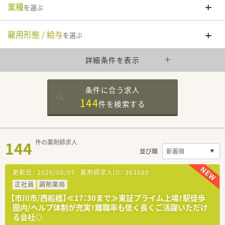
業種
を選ぶ
雇用形態 / 給与
を選ぶ
詳細条件を表示
条件に合う求人
144
件を
検索する
144
件の薬剤師求人
並び順
更新日：
2026/08/07
薬剤師求人ID：
363680
正社員
調剤薬局
【市川市/西船橋】≪17：30まで≫東証プライム上場！駅徒歩
圏内/ヘルプ体制が充実！離職率も低く長くご活躍いただけ
る会社◎