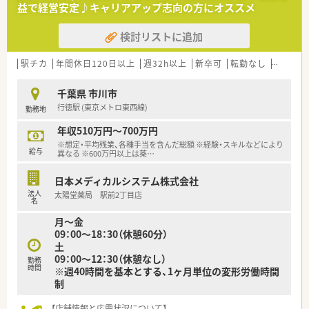
極的に取り組める方を歓迎します。
益で経営安定♪キャリアアップ志向の方にオススメ
■地域医療に貢献したいという強い想いがあり、チームワークを
大切にできる方を求めています。
検討リストに追加
【法人特徴について】
■千葉県内、特に市川市や船橋市を中心に12店舗の調剤薬局を
駅チカ
年間休日120日以上
週32h以上
新卒可
転勤なし
高給与(
ドミナント展開しています。
■在宅医療、特に終末期医療へ注力しており、無菌調剤室を備え
千葉県 市川市
る店舗も運営しています。
行徳駅 (東京メトロ東西線)
勤務地
■地域医療への貢献を理念に掲げ、近隣のクリニックとも良好な
関係を築いています。
年収510万円～700万円
※想定・平均残業、各種手当を含んだ総額 ※経験・スキルなどにより
【こんな方にオススメ】
給与
異なる ※600万円以上は薬
…
■在宅医療、特に終末期医療に関する専門的なスキルと経験を積
みたい方におすすめです。
日本メディカルシステム株式会社
■千葉県市川市・船橋市など、地元に根付いて長くキャリアを築
法人
太陽堂薬局 駅前2丁目店
きたい方に最適です。
名
■自身の能力や実績が公平に評価され、昇給や昇進に反映される
月～金
職場を求める方に向いています。
09：00～18：30（休憩60分）
土
09：00～12：30（休憩なし）
勤務
時間
※週40時間を基本とする、1ヶ月単位の変形労働時間
制
【店舗情報と応需状況について】