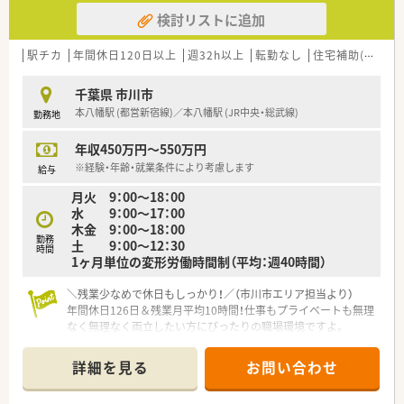
■店舗ごとに独立採算制を採用しているため、経営的な視点を持
検討リストに追加
って数字の管理に取り組める方や成果を正当に評価されたい方
に最適です。
■病院での勤務経験のみの方や第2新卒の方も相談可能であり、
駅チカ
年間休日120日以上
週32h以上
転勤なし
住宅補助(手当)あり
潜在的な能力や面接での意欲を重視して採用を決定する方針と
しています。
千葉県 市川市
本八幡駅 (都営新宿線)／本八幡駅 (JR中央・総武線)
勤務地
【法人特徴について】
■1990年に全国で初めて医療モールを誕生させた先駆企業であ
年収450万円～550万円
り、全店直営による無借金経営で45期連続の増収増益を達成し
ています。
※経験・年齢・就業条件により考慮します
給与
■愛をもって医療に貢献するという理念を掲げ、2024年9月時点
月火 9：00〜18：00
で全国に120店舗を展開しており抜群の安定性を誇る法人です。
水 9：00〜17：00
■営業利益率は約10％と業界でも極めて高い水準を実現してお
木金 9：00〜18：00
り、自己資本比率も60％を超えるなど非常に強固な経営基盤を
勤務
土 9：00〜12：30
有します。
時間
1ヶ月単位の変形労働時間制（平均：週40時間）
＼残業少なめで休日もしっかり！／（市川市エリア担当より）
年間休日126日＆残業月平均10時間！仕事もプライベートも無理
なく無理なく両立したい方にぴったりの職場環境ですよ。
＊------------------------------------------＊
【店舗情報と応需状況について】
詳細を見る
お問い合わせ
■本八幡駅より徒歩10分の場所に位置する住宅街の中の薬局で
アクセスが大変便利な好立地です。