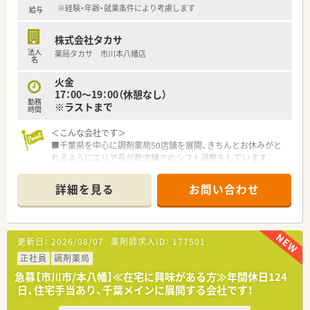
※経験・年齢・就業条件により考慮します
給与
【勤務実態について】
■年間の休日は120日以上確保されており、月ごとの公休設定に
株式会社タカサ
よりオンとオフのメリハリをつけた生活を送ることが可能で
法人
薬局タカサ 市川本八幡店
す。
名
■残業時間は月平均で10時間程度と少なく、1分単位で手当が支
火金
給されるため、サービス残業の心配がなく安心して働けます。
17：00～19：00（休憩なし）
■産休や育休の取得実績が豊富にあり、復帰後の時短勤務制度も
勤務
※ラストまで
整っているため、ライフイベントを経ても長く勤め続けられま
時間
す。
＜こんな会社です＞
【想定されるキャリアイメージ】
■千葉県を中心に調剤薬局50店舗を展開、きちんとお休みがと
■学歴や年齢に捉われず、やる気次第で管理薬剤師やエリアマネ
れるようにエリア長が数店舗でのシフト調整をしています。
ージャーといった責任あるポジションへの昇進が目指せます。
■介護用品のレンタル・販売、住宅リフォームも行っており「医療
■eラーニングによる認定薬剤師取得支援や、グループ合同の勉
から介護までのワンストップサービス」を目指しています。
詳細を見る
お問い合わせ
強会など、教育制度が充実しており継続的な成長が可能です。
■ライフスタイルに合った働き方ができるように、短時間勤務・
■異動範囲を自宅から1時間圏内に限定しているため、複数の店
復帰時の働き方を選択できます。
舗で異なる科目を経験しながら専門性を高めていくことができ
雇用形態を正社員からパートへ変更したり、生活圏に合った店舗
ます。
に勤務が可能です。
更新日：
2026/08/07
薬剤師求人ID：
177501
■研修は月1回本社で社員セミナーがあり、各店舗内でも定期的
に勉強会を開催しています。不定期にブロック毎の勉強会もあ
正社員
調剤薬局
ります。
急募【市川市/本八幡】≪在宅に興味がある方≫年間休日124
※現在はコロナウイルスの影響でZOOMで開催中
日、住宅手当あり、千葉メインに展開する会社です！
■年1回、薬局を開放して「こどもおくすり体験教室」を実施して
います。