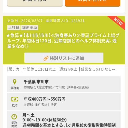
【店舗情報と応需状況について】
■妙典駅から徒歩で5分ほどの好立地にある、お仕事帰りの買い
物にも大変便利な大型ショッピングセンター内の店舗です。
■特定の医療機関に限定されない面対応の薬局であり、多種多様
更新日：
2026/08/07
薬剤師求人ID：
181931
な医療機関から処方箋が持ち込まれる環境です。
■処方箋は1日あたり60〜70枚ほど応需しており、幅広い処方に
正社員
調剤薬局
触れることで対応力や実践的な知識が身につきます。
★急募★【市川市/市川】≪独身寮あり≫東証プライム上場グ
ループ、年間休日120日、近隣店舗とのヘルプ体制充実、残
【法人特徴について】
業少なめ◎
■営業収益は日本小売業トップを誇る圧倒的な安定企業であり、
グローバルな経営環境のもとで安心して長く働けます。
検討リストに追加
■「地域が一体となった健康づくり」を掲げ、調剤薬局を核とし
た次世代のヘルスケアステーションを全国に展開しています。
■社内公募制度や自己申告制度が活発であり、年齢に関わらず自
駅チカ
年間休日120日以上
週32h以上
残業なし(ほぼなし含む)
転
分の進みたいコースにいつでもチャレンジできる社風です。
千葉県 市川市
【勤務実態について】
市川駅 (JR総武本線)／市川駅 (JR中央・総武線)
勤務地
■最大20日間の長期連休を分割または一括で取得できる制度が
あり、在籍する薬剤師のほぼ全員が毎年取得しています。
年収480万円～550万円
■育児休業は最大で3年間まで取得することが可能となってお
り、過去2年間の育児休職からの復帰率は98.6％です。
※経験・条件考慮し決定
給与
■お子様が小学校を卒業するまで利用できる育児時短勤務は、最
月～土
大で3時間もの勤務時間を短縮することが可能です。
9：00～19：00（休憩60分）
勤務
週40時間を基本とする、1ヶ月単位の変形労働時間制
【想定されるキャリアイメージ】
時間