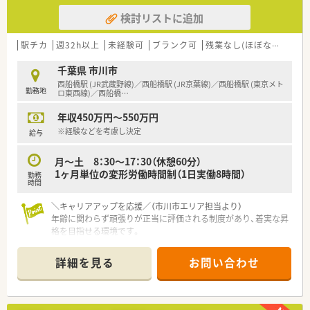
検討リストに追加
駅チカ
週32h以上
未経験可
ブランク可
残業なし(ほぼなし含む)
千葉県 市川市
西船橋駅 (JR武蔵野線)／西船橋駅 (JR京葉線)／西船橋駅 (東京メト
勤務地
ロ東西線)／西船橋
…
年収450万円～550万円
※経験などを考慮し決定
給与
月～土 8：30～17：30（休憩60分）
1ヶ月単位の変形労働時間制（1日実働8時間）
勤務
時間
＼キャリアアップを応援／（市川市エリア担当より）
年齢に関わらず頑張りが正当に評価される制度があり、着実な昇
格を目指せる環境です。
＊------------------------------------------＊
【店舗情報と応需状況について】
詳細を見る
お問い合わせ
■最寄り駅の西船橋駅から徒歩10分と通勤しやすい立地にあ
り、通勤ストレスなく勤務できます。
■応需科目は内科や在宅など総合科目で、処方箋枚数は1日あた
り90枚ほど応需しています。