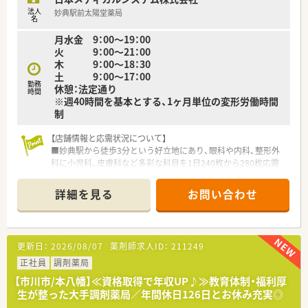
法人
妙典駅前太陽堂薬局
名
月水金 9：00～19：00
火 9：00～21：00
木 9：00～18：30
土 9：00～17：00
勤務
休憩：法定通り
時間
※週40時間を基本とする、1ヶ月単位の変形労働時間
制
【店舗情報と応需状況について】
■妙典駅から徒歩3分という好立地にあり、眼科や内科、整形外
科に小児科、皮膚科など多彩な科目を1日240枚から280枚応需
します。
■薬剤師が多数在籍しており、複数の医療機関が入る医療モール
詳細を見る
お問い合わせ
型店舗として地域医療の重要な拠点となっています。
■広々とした清潔感のある店舗設計が特徴で、近隣にはコンビニ
もあり休憩時間を快適に過ごせる利便性の高い職場環境が整っ
ています。
更新日：
2026/08/07
薬剤師求人ID：
211249
【募集背景と求める人物像について】
正社員
調剤薬局
■事業拡大に伴う増員のための急募となっており、特に管理薬剤
【市川市/本八幡】≪資格取得で年収UP♪≫教育体制・福利厚
師や在宅業務の経験をお持ちで即戦力となる方を積極的に募集
生が整った大手調剤薬局／年間休日126日とお休み充実◎
しています。