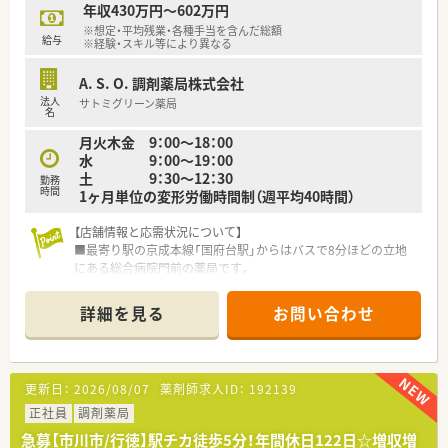
年収430万円～602万円
【こんな方が活躍中】
※想定・平均残業・各種手当を含んだ総額
■地域に根差した薬局でキャリアを築きたいという意欲を持ち、
給与
※経験・スキル等により異なる
積極的に業務改善に取り組む方が活躍中です。
■個人の成果だけでなく、店舗全体の成長に貢献するチームワー
A. S. O. 調剤薬局株式会社
クを大切にする方が評価されています。
法人
サトミグリーン薬局
■在宅医療や、かかりつけ薬剤師としての役割にやりがいを感
名
じ、情熱を注いでいる方が中心です。
月火木金 9：00～18：00
水 9：00～19：00
土 9：30～12：30
勤務
時間
1ヶ月単位の変形労働時間制（週平均40時間）
【店舗情報と応需状況について】
■最寄り駅の京成本線「国府台駅」からはバスで8分ほどの立地
にある総合病院門前の薬局です。
■応需科目は多岐にわたりますが、特に精神科が全体の約50％
を占めている点が特徴です。
詳細を見る
お問い合わせ
■処方箋枚数は1日25枚程度で、在宅業務は居宅、施設どちらも
対応しています。
【募集背景と求める人物像について】
更新日：
2026/08/07
薬剤師求人ID：
192139
■今後の新規開局も見据えており、組織体制を強化していくため
の増員募集となります。
正社員
調剤薬局
■在宅医療やかかりつけ薬剤師としての業務に、意欲を持って積
急募【市川市/行徳】駅チカ徒歩5分！年間休日122日☆増収増