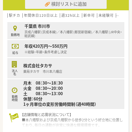
検討リストに追加
地域の方たちに薬剤師を身近な存在に感じてもらうことに取り
組んでいます。 ※2021年はコロナウイルスで中止
駅チカ
年間休日120日以上
週32h以上
新卒可
未経験可
ブラン
千葉県 市川市
京成八幡駅 (京成本線)／本八幡駅 (都営新宿線)／本八幡駅 (JR中央・
勤務地
総武線)
年収420万円～550万円
※経験・年齢・条件考慮し決定
給与
株式会社タカサ
法人
薬局タカサ 市川本八幡店
名
月木 08：30～18：30
火金 08：30～20：00
土 08：30～13：00
勤務
休憩：60分
時間
1ヶ月単位の変形労働時間制（週40時間）
【店舗情報と応需状況について】
■本八幡駅および京成八幡駅から徒歩2分という好立地に位置し
ており、毎日の通勤が非常に快適な職場環境です。
■心療内科や内科をはじめ精神科や小児科など、近隣の医療機関