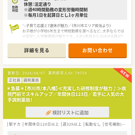
休憩：法定通り
円）
勤務
※週40時間勤務の変形労働時間制
■職員寮も完備しています。（家賃32,000円/月～）
時間
※毎月1日を起算日とし1ヶ月単位
＼子育て応援と7連休が魅力／（市川市エリア担当より）
お子様が小学校6年生まで時短勤務を選べるなど、大手ならでは
の安定した労働環境が魅力です。入社2年目からはほぼ全員が7
連休を取得し、私生活も満喫しています。
詳細を見る
お問い合わせ
【店舗情報と応需状況について】
■本八幡駅から徒歩4分ほどの便利な場所にあり、商業施設や飲
食店が充実しているため日々の生活環境も抜群なエリアです。
■近隣の複数クリニックから、耳鼻咽喉科や整形外科、泌尿器科
更新日：
2026/08/07
薬剤師求人ID：
79750
メインの処方箋を1日170枚から180枚ほど応需しています。
■月間4,200枚以上の豊富な処方箋を面対応を含めて受けてお
正社員
調剤薬局
り、薬剤師としてのスキルを維持し磨き続けられる環境です。
＊急募＊【市川市/本八幡】≪充実した研修制度が魅力♪≫病
院門前でスキルアップ／年間休日123日／若手に人気の大
【法人特徴について】
手調剤薬局！
■業界を牽引する大手のドラッグストアチェーンであり、お客様
の健康寿命を延ばす次世代型店舗を次々と構築しています。
検討リストに追加
■女性の活躍推進に力を注いでおり、厚生労働大臣より最高位で
ある3段階目の「えるぼし」認定を取得している優良企業です。
■自由度が高くチャレンジ精神を尊重する社風であり、社内公募
駅チカ
年間休日120日以上
週32h以上
転勤なし
住宅補助(手当)あり
制を通じて様々な職種へキャリアを広げることが可能です。