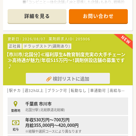
チベーションが向上します。
■「コンビニと一体化店舗｣「JRと提携した店舗」もあり、戦略的
■将来的なキャリアチェンジの道も用意されており長期的に活
に事業展開をしております。
躍できるバックアップがあります。
■「派遣事業」や「治験事業」といった“BPO受託事業等”や異業種
詳細を見る
お問い合わせ
とコラボした店舗展開にも力を入れています。
■教育制度も充実…「5年先、10年先」も活躍出来る薬剤師になれ
るように充実した研修システムで成長を後押ししてくれる企業！
学術大会が海外研修もあります。
更新日：
2026/08/07
薬剤師求人ID：
205906
≪働きやすい環境≫
正社員
ドラッグストア(調剤あり)
■残業時間の平均は10時間程度となります。
【市川市/北国分】≪福利厚生&教育制度充実の大手チェーン
残業は1分単位での支給になり、当日シフトで決められた時間を
≫高待遇が魅力/年収515万円～！調剤併設店舗の募集です
超えた分は、すべて残業となります。
♪
■年間休日は123日ございます。夏季休暇3日、冬期休暇5日ござ
います。
検討リストに追加
■育児休暇は最大3歳まで、時短勤務は小学校1年生終了時まで
適用となりますので、子育て中の薬剤師様には非常に働きやすい
職場です。
駅チカ
週32h以上
ブランク可
転勤なし
車通勤可
高給与(600万円以上)
■財形貯蓄や持株会など、大手ならではの福利厚生も充実してい
ます。
千葉県 市川市
■昇進にも中途入社のハンデは一切なし！頑張りをきちんと評価
北国分駅 (北総鉄道北総線)
勤務地
してくれます。
年収530万円～700万円
月給355,000円～420,000円
給与
※経験や選択コースにより異なります