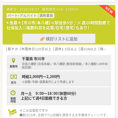
■応需科目は内科や小児科や脳外科や歯科などをメインに扱い1
日あたり50～60枚ほど対応します。
更新日：
2026/08/07
薬剤師求人ID：
210516
■人員体制は常勤薬剤師2名と非常勤1名が在籍しており在宅業
務の経験も積める職場環境です。
パート・アルバイト
調剤薬局
＊急募＊【市川市/本八幡】≪駅徒歩5分♪≫ 週20時間勤務で
【法人特徴について】
社保加入◎複数科目を応需/在宅（居宅）もあり！
■創立25年で全国に722店舗を展開する大手薬局チェーンで安
定した経営基盤を誇ります。
検討リストに追加
■95%がマンツーマン出店のため医療機関との関係性が良く検
査値データの共有も行えます。
■異業種コラボ店舗の展開や派遣・治験などの事業展開も行う成
駅チカ
年間休日120日以上
週休2.5日以上
週32h以上
残業なし(ほぼなし含む)
長を続ける調剤薬局企業です。
千葉県 市川市
【こんな取り組みをしています】
京成八幡駅 (京成本線)／本八幡駅 (都営新宿線)／本八幡駅 (JR中央・
勤務地
■疾患別のWeb研修や専門資格の取得支援などすべて会社負担
総武線)
で受けられる制度があります。
時給2,000円～2,200円
■未経験者やブランクのある方向けに入社後4日間の実践的な実
務研修を選択して受講できます。
※経験・年齢・就業条件により考慮します
給与
■年1回の面談制度を導入しており自身の今後のキャリアプラン
について定期的に相談できます。
月～土 9：00～18：00（休憩60分）
上記にて週4日勤務できる方
勤務
【やりがい/おすすめポイント】
時間
■マンツーマン店舗だからこそ実現できる患者様への継続的で
質の高い服薬指導が魅力です。
≪こんな会社です≫
■1分単位で計算される残業手当や手厚い福利厚生制度によりモ
■創立25年、全国で722店舗を運営する大手薬局チェーンです。