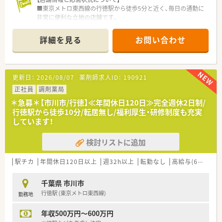
■東京メトロ東西線の行徳駅から徒歩5分と近く、毎日の通勤に
非常に便利な立地の店舗です。
■処方箋は内科や呼吸器科や皮膚科などを中心に、1日平均約
100枚を幅広く応需しています。
詳細を見る
お問い合わせ
■薬剤師が複数名在籍しています。ヘルプ体制も充実している
ため、安心して業務に取り組める環境です。
【募集背景と求める人物像について】
更新日：
2026/08/07
薬剤師求人ID：
190921
■組織のさらなる活性化を目指した定期的な採用活動の一環で
あり、増員での募集となります。
正社員
調剤薬局
■調剤業務の経験が浅い方や病院から転職される方でも、学ぶ意
＊急募＊【市川市/行徳】≪年間休日120日≫完全週休2日制/
欲がある方を歓迎しています。
行徳駅から徒歩10分/転居無し/福利厚生・研修制度も充実
■将来的に管理薬剤師やエリアマネージャーなど、キャリアアッ
しています！
プを目指したい方に最適です。
検討リストに追加
【法人特徴について】
■創業以来45期連続で増収増益を達成しており、無借金経営に
よる抜群の安定性を誇ります。
駅チカ
年間休日120日以上
週32h以上
転勤なし
高給与(600万円以上)
■医療モールのパイオニアとして全国に120店舗以上を展開し、
地域医療に貢献しています。
千葉県 市川市
■自己資本比率が高く、安定した経営基盤のもとで安心して長く
行徳駅 (東京メトロ東西線)
勤務地
働ける会社です。
年収500万円～600万円