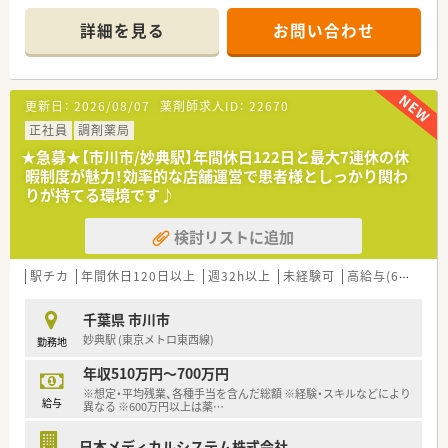
■店舗拡大に伴いキャリアアップできるポジションが多数あり！
■大手チェーンならではの手厚い福利厚生や研修制度を最大限
頑張り次第で高給与も可能！
詳細を見る
お問い合わせ
に活用し、安定した経営基盤のもとで着実にスキルを磨きたい方
■経験や勤務コースによりますが、経験の少ない方でも500万前
に適しています。
半スタートと業界TOP水準！
■職種や職域に合わせ、豊富な社内研修や外部組織と連携した研
修を用意されています
更新日：
2026/08/07
薬剤師求人ID：
22670
■薬剤師が中心の会社だからこそ活躍できるキャリアパスが多
種多様に用意されています。
正社員
調剤薬局
■店舗拡大に伴い、エリアマネジャーや営業部長等のマネジメン
★急募★【市川市/妙典駅】年間休日122日と最大7連休の休
トのポジションも増えます。
暇制度が魅力！効率的な店舗運営で患者様としっかり関わ
■在宅や教育等の専門性を活かせるスペシャリストを目指すこ
りが持てる環境です♪
とも可能です。
■その他にも、管理部門や商品部門等の本社スタッフなど活動領
検討リストに追加
域は多種多様です。
■在宅実施店舗は年々増加しており、在宅医療へもしっかりと関
わる事ができます。
駅チカ
年間休日120日以上
週32h以上
未経験可
高給与(600万円以上)
■育児休暇は3歳まで取得が可能で、時短制度は小学5年生まで
時短勤務ができるよう変更予定です。
千葉県 市川市
■年間休日が120日とワークライフバランスが整っています
妙典駅 (東京メトロ東西線)
勤務地
■日用品から常備薬まで、従業員割引制度など嬉しいメリットも
たくさんあります！
年収510万円～700万円
※想定・平均残業、各種手当を含んだ総額 ※経験・スキルなどにより
給与
異なる ※600万円以上は薬
…
日本メディカルシステム株式会社