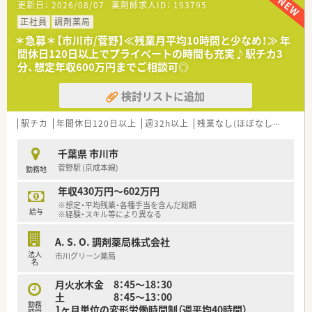
更新日：
2026/08/07
薬剤師求人ID：
193795
■薬剤師7名と事務4名が在籍しており、ゆとりを持って業務に
取り組める体制です。
正社員
調剤薬局
＊急募＊【市川市/菅野】≪残業月平均10時間と少なめ！≫ 年
【法人特徴について】
間休日120日以上でプライベートの時間も充実♪駅チカ3
■関西圏を中心に350店舗以上を展開しており、調剤併設店を積
分、想定年収600万円までご相談可◎
極的に増やしている法人です。
■売上の20％を調剤でカバーする方針を持ち、調剤専門店舗も
検討リストに追加
数多く展開している点が特徴です。
■徹底したカウンセリング重視の姿勢で、地域のお客様や患者様
に寄り添う経営を行っています。
駅チカ
年間休日120日以上
週32h以上
残業なし(ほぼなし含む)
転
【想定されるキャリアイメージ】
千葉県 市川市
■定期的な人事評価面談と試験制度により、若い世代でも年齢問
菅野駅 (京成本線)
勤務地
わず等級を上げられます。
■管理薬剤師へのキャリアアップ機会が多く、意欲次第で早期の
年収430万円～602万円
昇進を目指せる環境です。
※想定・平均残業・各種手当を含んだ総額
■教育制度が非常に充実しているため、薬剤師としての高い専門
給与
※経験・スキル等により異なる
性を磨き続けられます。
A. S. O. 調剤薬局株式会社
【こんな取り組みをしています】
法人
市川グリーン薬局
■職能拡大休暇として年7日間の学習機会が設けられ、スキルア
名
ップを支援しています。
月火水木金 8：45～18：30
■任意で参加できる症例・疾患別の勉強会を定期的に開催し、学
土 8：45～13：00
びの場を提供しています。
勤務
1ヶ月単位の変形労働時間制（週平均40時間）
■子育て支援として小学校3年生修了まで時短勤務制度を延長で
時間