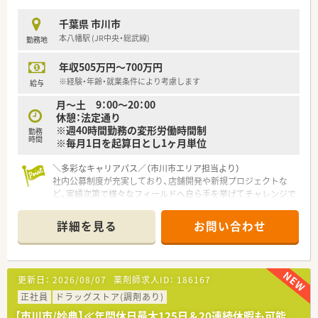
■従業員のライフスタイルを尊重しており、週休2日制や週休3
日制など柔軟な働き方を選択できる制度を整えています。
千葉県 市川市
■各店舗がチームとして連携し、現場の薬剤師が自発的にアイデ
本八幡駅 (JR中央・総武線)
勤務地
アを出し合いながら業務改善や企画立案を行っています。
年収505万円～700万円
※経験・年齢・就業条件により考慮します
給与
月～土 9：00～20：00
休憩：法定通り
※週40時間勤務の変形労働時間制
勤務
時間
※毎月1日を起算日とし1ヶ月単位
＼多彩なキャリアパス／（市川市エリア担当より）
社内公募制度が充実しており、店舗開発や新規プロジェクトな
ど、実績次第で様々なフィールドへ自ら手を挙げてチャレンジで
きる環境が整っています。
詳細を見る
お問い合わせ
【店舗情報と応需状況について】
■最寄り駅から徒歩1分ほどの好立地で、3路線が乗り入れてお
り日々の通勤が非常に便利なエリアに位置しています。
■周辺には商業施設や飲食店が充実しているため、仕事帰りのお
更新日：
2026/08/07
薬剤師求人ID：
186167
買い物や食事にも困らない利便性の高い環境です。
■主に内科や呼吸器科、形成外科や皮膚科の処方箋を面で応需し
正社員
ドラッグストア(調剤あり)
ており、1日あたり120枚から150枚を扱います。
【市川市/妙典】≪年間休日最大125日＆20連続休暇も可能