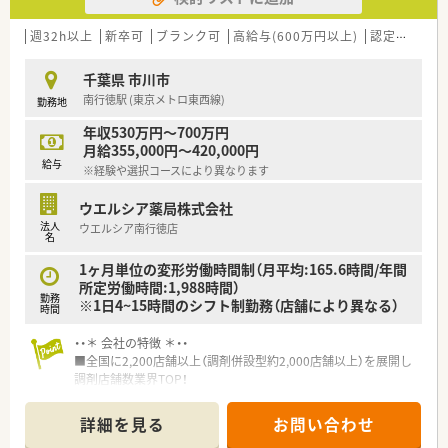
■在宅実施店舗は年々増加しており、在宅医療へもしっかりと関
わる事ができます。
週32h以上
新卒可
ブランク可
高給与(600万円以上)
認定薬剤師取得支援あり
■育児休暇は3歳まで取得が可能で、時短制度は小学5年生まで
時短勤務ができるよう変更予定です。
千葉県 市川市
■年間休日が120日とワークライフバランスが整っています
南行徳駅 (東京メトロ東西線)
勤務地
■日用品から常備薬まで、従業員割引制度など嬉しいメリットも
たくさんあります！
年収530万円～700万円
月給355,000円～420,000円
給与
※経験や選択コースにより異なります
ウエルシア薬局株式会社
法人
ウエルシア南行徳店
名
1ヶ月単位の変形労働時間制（月平均:165.6時間/年間
所定労働時間:1,988時間）
勤務
※1日4~15時間のシフト制勤務（店舗により異なる）
時間
・・＊ 会社の特徴 ＊・・
■全国に2,200店舗以上（調剤併設型約2,000店舗以上）を展開し
調剤店舗数業界TOP！
■店舗拡大に伴いキャリアアップできるポジションが多数あり！
頑張り次第で高給与も可能！
詳細を見る
お問い合わせ
■経験や勤務コースによりますが、経験の少ない方でも500万前