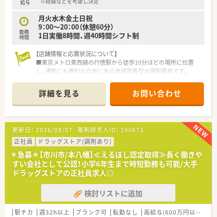
※経験などを考慮し決定
給与
月火水木金土日祝
9：00〜20：00（休憩60分）
勤務
1日実働8時間、週40時間シフト制
時間
【店舗情報と応需状況について】
■東京メトロ東西線の行徳駅から徒歩10分ほどの場所に位置
し、通勤にも便利な立地にある地域密着型の調剤薬局です。
■近隣の医療機関からは主に内科や小児科の処方箋を応需して
おり、1日あたり平均して80枚程度の処方箋に対応しています。
詳細を見る
お問い合わせ
■常勤薬剤師が2名と非常勤薬剤師が8名在籍しており、複数の
スタッフで協力しながら手厚い人員体制で業務を行います。
【募集背景と求める人物像について】
更新日：
2026/08/07
薬剤師求人ID：
190673
■組織体制の強化に伴う増員募集を行っており、地域医療への貢
献に意欲的で長期的に活躍できる薬剤師を求めています。
正社員
ドラッグストア(調剤あり)
■経験の浅い方でも、新しい知識を積極的に学び業務に取り組む
＊急募＊【市川市/本八幡】≪えるぼし認定取得≫長く働きや
熱意や向上心をお持ちの方であれば歓迎している職場です。
すい会社として公認！小学6年生まで時短勤務も可能/大手
■在宅業務などチームでの連携が不可欠なため、患者様やスタッ
ドラッグストアの正社員求人◎
フと円滑なコミュニケーションが取れる方を重視します。
検討リストに追加
【法人特徴について】
■創業から70年以上の歴史を持ち、千葉県市川市内を中心に調
剤薬局やドラッグストアなどを展開する安定した法人です。
駅チカ
週32h以上
ブランク可
転勤なし
高給与(600万円以上)
寮