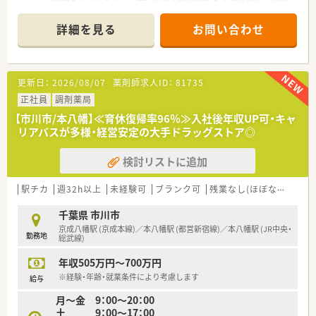
■育児休業からの復帰率が96％を達成しており、子育て世代の
です。
薬剤師がキャリアを中断することなく働ける環境を整えていま
■特に救急医療においては、最新の医療設備と医療スタッフが充
詳細を見る
お問い合わせ
す。
実しております。
■認定薬剤師の取得を推進しており、オンライン学習システムを
■駐車場無料、車通勤可能です！
活用した費用を会社が全額負担する支援を行っています。
≪働く環境≫
更新日：
2026/08/07
薬剤師求人ID：
81735
■薬剤師は30～40代まで7名が在籍しております。希望休も取
りやすい環境です。
正社員
調剤薬局
■持参薬チェック、相互作用のチェック注意、委員会参加（医療
【市川市/本八幡】≪育休復帰率96％≫入社後年収UP可・キャ
安全・感染症・薬事・業務安全）あり
リアバスが多様・経営安定の大手ドラッグストア◎
■カンファレンスの参加は外科のみですが、ドクターとも密に連
携しており提案もできる関係性です。
検討リストに追加
■混注業務はありません
■土曜日は月2回程度、交替制
■残業はほぼなく、17：30には帰れております。
駅チカ
週32h以上
未経験可
ブランク可
残業なし(ほぼなし含む)
≪充実の福利厚生≫
千葉県 市川市
■ご本人と家族（配偶者＋一親等（親・子））の医療費全額補助があ
京成八幡駅 (京成本線)／本八幡駅 (都営新宿線)／本八幡駅 (JR中央・
勤務地
り、また人間ドック、予防接種が無料で受けられます。
総武線)
■永年勤続表彰（5年毎）や職員同士の交流会の費用補助、昼食補
年収505万円～700万円
助（職員特別価格の昼食提供 ※税込200円～）もございます。
■福利厚生パッケージサービスにも加入しており、旅行やグル
※経験・年齢・就業条件により考慮します
給与
メ、エンタメなど提携先のサービスを優待価格で利用可能です。
月～金 9：00～20：00
■保育室が完備しており、小さなお子様がいらっしゃる方も安心
土 9：00～17：00
してご就業いただけます。（1日上限1,300円、1ヶ月上限30,000