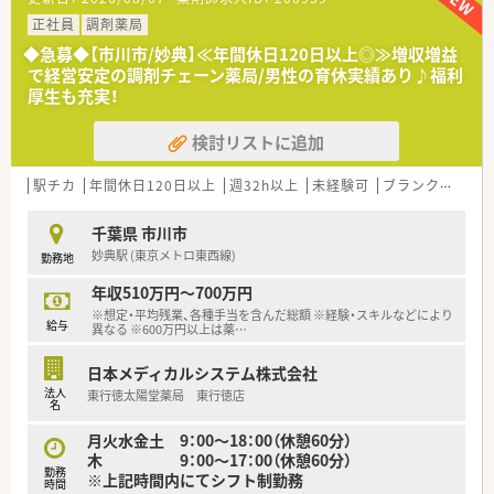
■薬剤師が中心の会社だからこそ活躍できるキャリアパスが多
種多様に用意されています。
正社員
調剤薬局
■店舗拡大に伴い、エリアマネジャーや営業部長等のマネジメン
◆急募◆【市川市/妙典】≪年間休日120日以上◎≫増収増益
トのポジションも増えます。
で経営安定の調剤チェーン薬局/男性の育休実績あり♪福利
■在宅や教育等の専門性を活かせるスペシャリストを目指すこ
厚生も充実！
とも可能です。
■その他にも、管理部門や商品部門等の本社スタッフなど活動領
検討リストに追加
域は多種多様です。
■在宅実施店舗は年々増加しており、在宅医療へもしっかりと関
わる事ができます。
駅チカ
年間休日120日以上
週32h以上
未経験可
ブランク可
高給
■育児休暇は3歳まで取得が可能で、時短制度は小学5年生まで
時短勤務ができるよう変更予定です。
千葉県 市川市
■年間休日が120日とワークライフバランスが整っています
妙典駅 (東京メトロ東西線)
勤務地
■日用品から常備薬まで、従業員割引制度など嬉しいメリットも
たくさんあります！
年収510万円～700万円
※想定・平均残業、各種手当を含んだ総額 ※経験・スキルなどにより
給与
異なる ※600万円以上は薬
…
日本メディカルシステム株式会社
法人
東行徳太陽堂薬局 東行徳店
名
月火水金土 9：00～18：00（休憩60分）
木 9：00～17：00（休憩60分）
勤務
※上記時間内にてシフト制勤務
時間