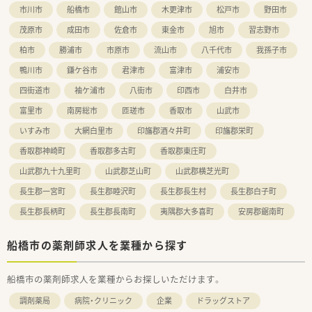
市川市
船橋市
館山市
木更津市
松戸市
野田市
≪こんな方におすすめ≫
■店舗固定で働きたい方
茂原市
成田市
佐倉市
東金市
旭市
習志野市
■年俸制希望の方
■地域に根差した薬局で働きたい方
柏市
勝浦市
市原市
流山市
八千代市
我孫子市
鴨川市
鎌ケ谷市
君津市
富津市
浦安市
四街道市
袖ケ浦市
八街市
印西市
白井市
富里市
南房総市
匝瑳市
香取市
山武市
いすみ市
大網白里市
印旛郡酒々井町
印旛郡栄町
香取郡神崎町
香取郡多古町
香取郡東庄町
山武郡九十九里町
山武郡芝山町
山武郡横芝光町
長生郡一宮町
長生郡睦沢町
長生郡長生村
長生郡白子町
長生郡長柄町
長生郡長南町
夷隅郡大多喜町
安房郡鋸南町
船橋市の薬剤師求人を業種から探す
船橋市の薬剤師求人を業種からお探しいただけます。
調剤薬局
病院・クリニック
企業
ドラッグストア