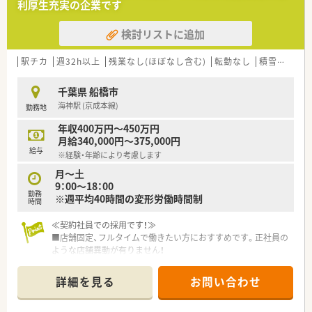
利厚生充実の企業です
検討リストに追加
駅チカ
週32h以上
残業なし(ほぼなし含む)
転勤なし
積雪なし
千葉県 船橋市
海神駅 (京成本線)
勤務地
年収400万円～450万円
月給340,000円～375,000円
給与
※経験・年齢により考慮します
月～土
9：00～18：00
勤務
※週平均40時間の変形労働時間制
時間
≪契約社員での採用です！≫
■店舗固定、フルタイムで働きたい方におすすめです。正社員の
ような店舗異動が有りません！
■年俸制（12分割）…月の収入をしっかり確保できます。最大月
額375,000円♪
詳細を見る
お問い合わせ
■週休2日制、年間休日116日…プライベートもしっかり確保で
きます。