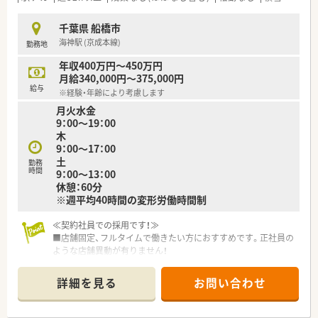
2021年には在宅専門店がオープン。2店舗で無菌調剤室を設置し
ております。
千葉県 船橋市
■全店舗のカウンターに透明なビニールカーテンを設置してお
海神駅 (京成本線)
勤務地
り、飛沫感染防止を行っております。
■無菌・輸液・麻薬など幅広く対応しております。
年収400万円～450万円
月給340,000円～375,000円
≪最先端の技術を積極的に採用≫
給与
※経験・年齢により考慮します
■分譲で行っていた作業のほとんどがオンライン上でできるよ
月火水金
うになり、医薬品に精通していない人でも扱いやすいとの評判で
9：00～19：00
す。
木
■薬剤師をより対人業務に専念させたい考えのため、患者への服
9：00～17：00
薬指導をはじめとした対人業務、薬歴の記載内容充実、医療機関
土
との連携に関する報告作成などに注力できる環境です。
勤務
時間
9：00～13：00
休憩：60分
≪こんな方におすすめ≫
※週平均40時間の変形労働時間制
■店舗固定で働きたい方
■年俸制希望の方
■地域に根差した薬局で働きたい方
≪契約社員での採用です！≫
■店舗固定、フルタイムで働きたい方におすすめです。正社員の
ような店舗異動が有りません！
■年俸制（12分割）…月の収入をしっかり確保できます。最大月
額375,000円♪
詳細を見る
お問い合わせ
■週休2日制、年間休日116日…プライベートもしっかり確保で
きます。
■週所定労働時間は平均40時間の変形労働時間制を取っていま