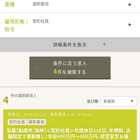
業種
調剤薬局
雇用形態 /
契約社員
給与
詳細条件を表示
条件に合う求人
4
件を
検索する
4
件の薬剤師求人
並び順
更新日：
2026/07/21
薬剤師求人ID：
579632
契約社員
調剤薬局
急募【船橋市/海神】≪契約社員≫年間休日116日、年俸制、店
舗固定で異動無し！年収400万円～450万円、経営安定＆福