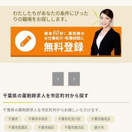
す。
わたしたちがあなたの条件にぴった
≪こんな会社です≫
りの職場をお探しします。
■創業70年、古くから地元で愛されている、地域密着型の薬局で
す。全店船橋市内に展開しており、遠方への異動がありませんの
で、腰を据えて長く働けます。
■地域の方の介護・医療のトータルサポートを目指す会社です。
市内各地で認知症の人やその家族、地域住民が交流できるイベン
トを開催しております。
■在宅という言葉が一般的になる前から在宅業務に力を入れて
取り組んできており、経験・専門力・実績のある薬局です。
2021年には在宅専門店がオープン。2店舗で無菌調剤室を設置し
ております。
■全店舗のカウンターに透明なビニールカーテンを設置してお
り、飛沫感染防止を行っております。
■無菌・輸液・麻薬など幅広く対応しております。
≪最先端の技術を積極的に採用≫
千葉県の薬剤師求人を市区町村から探す
■分譲で行っていた作業のほとんどがオンライン上でできるよ
うになり、医薬品に精通していない人でも扱いやすいとの評判で
千葉県の薬剤師求人を市区町村からお探しいただけます。
す。
■薬剤師をより対人業務に専念させたい考えのため、患者への服
千葉市
千葉市中央区
千葉市花見川区
千葉市稲毛区
薬指導をはじめとした対人業務、薬歴の記載内容充実、医療機関
との連携に関する報告作成などに注力できる環境です。
千葉市若葉区
千葉市緑区
千葉市美浜区
銚子市