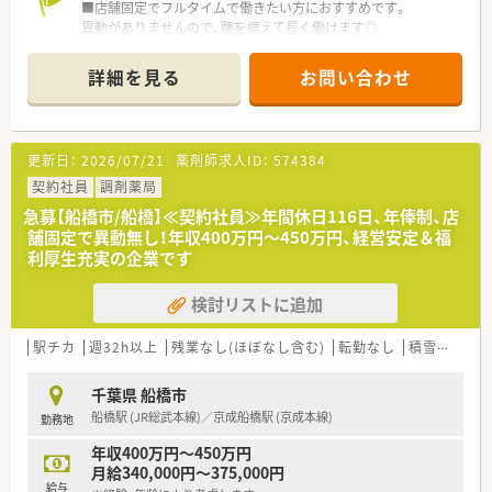
■店舗固定でフルタイムで働きたい方におすすめです。
≪こんな方におすすめ≫
異動がありませんので、腰を据えて長く働けます◎
■店舗固定で働きたい方
■年俸制（12分割）…月の収入をしっかり確保できます。最大月
■年俸制希望の方
額375,000円♪
詳細を見る
お問い合わせ
■地域に根差した薬局で働きたい方
■週休2日制、年間休日116日…プライベートもしっかり確保で
きます。残業も少なめ！
■週平均40時間勤務の変形労働時間制を取っています。
更新日：
2026/07/21
薬剤師求人ID：
574384
≪こんな会社です≫
■創業70年、古くから地元で愛されている、地域密着型の薬局で
契約社員
調剤薬局
す。
急募【船橋市/船橋】≪契約社員≫年間休日116日、年俸制、店
全店船橋市内に展開しており、遠方への異動がありませんので、
舗固定で異動無し！年収400万円～450万円、経営安定＆福
腰を据えて長く働けます。
利厚生充実の企業です
■地域の方の介護・医療のトータルサポートを目指す会社です。
市内各地で認知症の人やその家族、地域住民が交流できるイベン
検討リストに追加
トを開催しております。
■在宅という言葉が一般的になる前から在宅業務に力を入れて
取り組んできており、経験・専門力・実績のある薬局です。
駅チカ
週32h以上
残業なし(ほぼなし含む)
転勤なし
積雪なし
2021年には在宅専門店がオープン。2店舗で無菌調剤室を設置し
ております。
千葉県 船橋市
■全店舗のカウンターに透明なビニールカーテンを設置してお
船橋駅 (JR総武本線)／京成船橋駅 (京成本線)
勤務地
り、飛沫感染防止を行っております。
■無菌・輸液・麻薬など幅広く対応しております。
年収400万円～450万円
月給340,000円～375,000円
≪最先端の技術を積極的に採用≫
給与