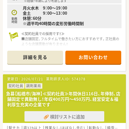
※経験・年齢により考慮します
■分譲で行っていた作業のほとんどがオンライン上でできるよ
月火水木 9：00～19：00
うになり、医薬品に精通していない人でも扱いやすいとの評判で
金土 9：00～13：00
す。
休憩：60分
■薬剤師をより対人業務に専念させたい考えのため、患者への服
勤務
時間
※週平均40時間の変形労働時間制
薬指導をはじめとした対人業務、薬歴の記載内容充実、医療機関
との連携に関する報告作成などに注力できる環境です。
≪契約社員での採用です！≫
≪こんな方におすすめ≫
■店舗固定、フルタイムで働きたい方におすすめです。正社員の
■異動無く店舗固定で働きたい方
ような店舗異動が有りません！
■年俸制をご希望の方
■年俸制（12分割）…月の収入をしっかり確保できます。最大月
■地域に根差した薬局で働きたい方
額375,000円♪
詳細を見る
お問い合わせ
■週休2日制、年間休日116日…プライベートもしっかり確保で
きます。
■週所定労働時間は平均40時間の変形労働時間制を取っていま
す。
更新日：
2026/07/21
薬剤師求人ID：
574378
≪こんな会社です≫
契約社員
調剤薬局
■創業70年、古くから地元で愛されている、地域密着型の薬局で
急募【船橋市/海神】≪契約社員≫年間休日116日、年俸制、店
す。全店船橋市内に展開しており、遠方への異動がありませんの
舗固定で異動無し！年収400万円～450万円、経営安定＆福
で、腰を据えて長く働けます。
利厚生充実の企業です
■地域の方の介護・医療のトータルサポートを目指す会社です。
市内各地で認知症の人やその家族、地域住民が交流できるイベン
検討リストに追加
トを開催しております。
■在宅という言葉が一般的になる前から在宅業務に力を入れて
取り組んできており、経験・専門力・実績のある薬局です。
駅チカ
週32h以上
残業なし(ほぼなし含む)
転勤なし
積雪なし