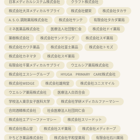
日本メディカルシステム株式会社
クラフト株式会社
株式会社大洋メディカルサプライ
株式会社健栄
株式会社タカサ
A. S. O. 調剤薬局株式会社
株式会社サンテ
有限会社タカダ薬局
ミネ医薬品株式会社
医療法人社団聖仁会
株式会社ドイ薬局
薬樹株式会社
株式会社サンドラッグ
株式会社スギ薬局
株式会社カワチ薬品
株式会社富士薬品
株式会社トモズ
株式会社カネマタ
株式会社スギ薬局
有限会社千葉メディカルサプライ
ウエルシア薬局株式会社
株式会社エスシーグループ
HYUGA PRIMARY CARE株式会社
株式会社WEDGE
株式会社雄飛堂
株式会社ユニスマイル
ウエルシア薬局株式会社
医療法人白百合会
学校法人東京女子医科大学
株式会社学研メディカルファーマシー
合同酒精株式会社
社会医療法人社団同仁会
株式会社エアリーファーマシー
株式会社スリードット
株式会社南山堂
株式会社スギ薬局
株式会社メディホープ
かちどき薬品株式会社
株式会社平和堂薬局
有限会社石川薬局