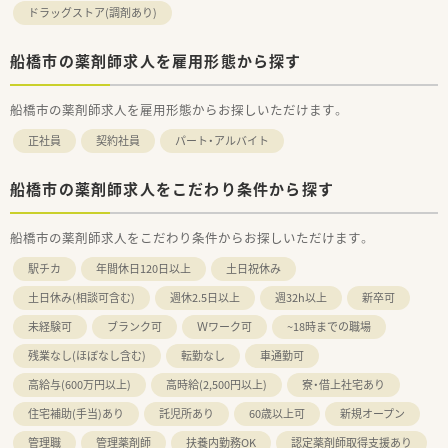
ドラッグストア(調剤あり)
船橋市の薬剤師求人を雇用形態から探す
船橋市の薬剤師求人を雇用形態からお探しいただけます。
正社員
契約社員
パート・アルバイト
船橋市の薬剤師求人をこだわり条件から探す
船橋市の薬剤師求人をこだわり条件からお探しいただけます。
駅チカ
年間休日120日以上
土日祝休み
土日休み(相談可含む)
週休2.5日以上
週32h以上
新卒可
未経験可
ブランク可
Ｗワーク可
~18時までの職場
残業なし(ほぼなし含む)
転勤なし
車通勤可
高給与(600万円以上)
高時給(2,500円以上)
寮・借上社宅あり
住宅補助(手当)あり
託児所あり
60歳以上可
新規オープン
管理職
管理薬剤師
扶養内勤務OK
認定薬剤師取得支援あり