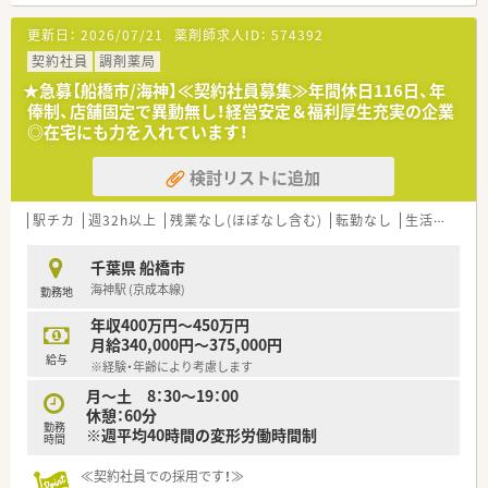
■週所定労働時間は平均40時間の変形労働時間制を取っていま
す。
更新日：
2026/07/21
薬剤師求人ID：
574392
≪こんな会社です≫
契約社員
調剤薬局
■創業70年、古くから地元で愛されている、地域密着型の薬局で
★急募【船橋市/海神】≪契約社員募集≫年間休日116日、年
す。全店船橋市内に展開しており、遠方への異動がありませんの
俸制、店舗固定で異動無し！経営安定＆福利厚生充実の企業
で、腰を据えて長く働けます。
◎在宅にも力を入れています！
■地域の方の介護・医療のトータルサポートを目指す会社です。
市内各地で認知症の人やその家族、地域住民が交流できるイベン
検討リストに追加
トを開催しております。
■在宅という言葉が一般的になる前から在宅業務に力を入れて
取り組んできており、経験・専門力・実績のある薬局です。
駅チカ
週32h以上
残業なし(ほぼなし含む)
転勤なし
生活環境充実
2021年には在宅専門店がオープン。2店舗で無菌調剤室を設置し
ております。
千葉県 船橋市
■全店舗のカウンターに透明なビニールカーテンを設置してお
海神駅 (京成本線)
勤務地
り、飛沫感染防止を行っております。
■無菌・輸液・麻薬など幅広く対応しております。
年収400万円～450万円
月給340,000円～375,000円
≪最先端の技術を積極的に採用≫
給与
※経験・年齢により考慮します
■分譲で行っていた作業のほとんどがオンライン上でできるよ
うになり、医薬品に精通していない人でも扱いやすいとの評判で
月～土 8：30～19：00
す。
休憩：60分
勤務
■薬剤師をより対人業務に専念させたい考えのため、患者への服
※週平均40時間の変形労働時間制
時間
薬指導をはじめとした対人業務、薬歴の記載内容充実、医療機関
との連携に関する報告作成などに注力できる環境です。
≪契約社員での採用です！≫