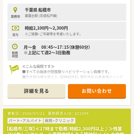
千葉県 船橋市
薬園台駅 (京成松戸線)
勤務地
時給2,100円～2,300円
※ご経験・ご年齢等を考慮いたします。
給与
月～金 08：45～17：15（休憩60分）
※上記にて週2～3日勤務
勤務
時間
≪こんな病院です≫
■すべての病床が回復期リハビリテーション病棟です。
■急性期治療を終えた、脳神経外科、整形外科の患者様のリハビ
リテーションをメインで行う病院です。
■手術後の長引く痛みや神経痛などに対してペインクリニック
詳細を見る
お問い合わせ
も標榜しています。
■病棟内にはフリーWi-Fiが完備されるなど、患者がストレスな
く過ごせる環境づくりに配慮しています。
更新日：
2026/07/21
薬剤師求人ID：
321399
≪業務内容≫
■病院での調剤業務（主に一包化）
パート・アルバイト
病院・クリニック
■医薬品管理
【船橋市/三咲】≪17時まで勤務/時給2,300円以上♪≫残業
■処方監査