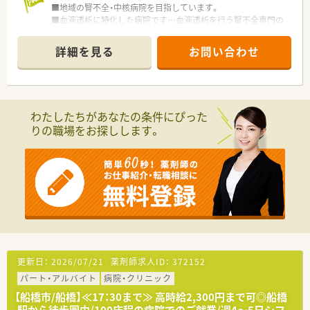
■地域の腎不全・中核病院を目指しています。
■血液透析に特化した病院です…血液透析を行う腎不全専門の
病院ですが、 一般診療もやっています。
詳細を見る
お問い合わせ
わたしたちがあなたの条件にぴった
りの職場をお探しします。
更新日：
2026/07/21
薬剤師求人ID：
372152
パート・アルバイト
病院・クリニック
【船橋市/船橋】≪17：30まで≫ 高時給2,300円まで可◎船橋
駅から徒歩圏内/100床程の病院でのご就業/週4～5日シフ