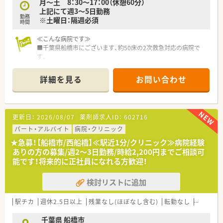
月～土 8：30～17：00（休憩60分）
休日は福利厚生制度を利用してホテルやチケット購入などの優
上記にて週3～5日勤務
遇制度が受けることが可能◎
勤務
※土曜日：隔週必須
■急性期から回復期、在宅医療と幅広く学べる環境があります。
時間
≪こんな病院です≫
■千葉県船橋市にございます、約50床の2次救急対応の病院で
す。
■JR東船橋駅から徒歩圏内でご通勤可能、船橋駅からバス通勤
も可能です。
詳細を見る
お問い合わせ
またマイカー通勤も可能でございます。
■診療科目は外科・内科・整形外科・泌尿器科・耳鼻咽喉科・リハビ
リテーション科・放射線科でございます。
■薬品補充、入退院処方対応、点滴の変更チェック・払い出し、服
更新日：
2026/08/07
薬剤師求人ID：
602716
薬指導等、病院薬剤師としての業務をしていただきます。
入院患者様は高齢の方が多く、大腿骨骨折や頸部骨折など整形外
パート・アルバイト
病院・クリニック
科の患者様が半数を超えており、内科では糖尿病の患者様が中心
★急募！【船橋市/西船橋】≪駅近1分/クリニック≫病院経験
でございます。
ありの方の募集/週2～3日勤務/時給2,200円までご相談可
能です！将来的に正社員になれる方歓迎！
検討リストに追加
駅チカ
週休2.5日以上
残業なし(ほぼなし含む)
転勤なし
シフト制
千葉県 船橋市