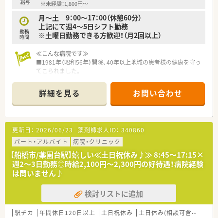
給与
※未経験：1,800円～
月～土 9：00～17：00（休憩60分）
上記にて週4～5日シフト勤務
勤務
※土曜日勤務できる方歓迎！（月2回以上）
時間
≪こんな病院です≫
■1981年（昭和56年）開院、40年以上地域の患者様の健康を守っ
てこられました。
予防からリハビリテーションまで一貫した総合的な医療を追求
しております。
詳細を見る
お問い合わせ
■300床近くの救急告示病院です。
…チーム医療を病院全体で取り組んでおり、ドクターから相談を
されることやカンファレンスへの参加等とても勉強になる環境
です。
更新日：
2026/06/23
薬剤師求人ID：
340860
■新京成線・二和向台駅より徒歩圏内、マイカー通勤もご相談可
能です（許可制・駐車場代負担は月5,000円）
パート・アルバイト
病院・クリニック
■業績によって、年2回賞与の支給もございます！
【船橋市/薬園台駅】嬉しい≪土日祝休み♪≫ 8:45～17:15×
週2～3日勤務◎時給2,100円～2,300円の好待遇！病院経験
は問いません♪
検討リストに追加
駅チカ
年間休日120日以上
土日祝休み
土日休み(相談可含む)
週休