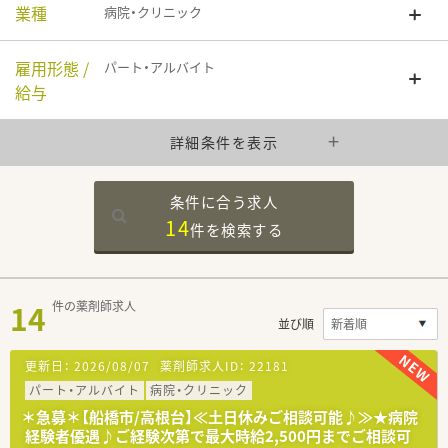
業種
病院・クリニック
雇用形態 /
パート・アルバイト
給与
詳細条件を表示
条件に合う求人
14
件を
検索する
14
件の薬剤師求人
並び順
更新日：
2026/08/07
薬剤師求人ID：
22181
パート・アルバイト
病院・クリニック
＊急募＊【船橋市/高根台】≪土日休みご相談可能♪≫★病院
経験者優遇♪ご経験次第で最大時給2,500円までご相談可