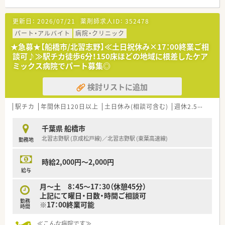
明るい光が差し込む、綺麗で清潔感のある病院です。
■複数路線が通っている人気の船橋エリア！
更新日：
2026/07/21
薬剤師求人ID：
352478
京成船橋駅より徒歩5分、JR船橋駅より徒歩7分の好立地です。
※車通勤は不可
パート・アルバイト
病院・クリニック
★急募★【船橋市/北習志野】≪土日祝休み×17：00終業ご相
≪働く環境≫
談可♪≫駅チカ徒歩6分！150床ほどの地域に根差したケア
■病棟業務、チーム医療に力を入れております。
ミックス病院でパート募集◎
※病棟業務・薬局内での調剤業務は1ヶ月毎のローテーションで
役割分担されています。
検討リストに追加
※パートで就業する場合は調剤業務がメインです。
■病棟業務…薬剤師が各病棟のサテライト薬局に常駐し、医師や
看護師など他職種との連携を強化しています。
駅チカ
年間休日120日以上
土日休み(相談可含む)
週休2.5日以上
■多職種連携…ICTや医療安全など各委員会に参加します。がん
化学療法外来指導を開始し、がん化学療法チームもございます。
千葉県 船橋市
研修会も充実しており、働きながら自然と知識が身につきます。
北習志野駅 (京成松戸線)／北習志野駅 (東葉高速線)
勤務地
※ラウンドへの薬剤師参加：あり（週2～3回程度）
※カンファレンスへの薬剤師参加：あり（週1程度）
■認定・専門薬剤師などの資格を保有している方が在籍されてお
時給2,000円～2,000円
り、専門分野への深い理解やスキルを身につけることが可能で
給与
す。
月～土 8：45～17：30（休憩45分）
資格取得に限らず、やりたいことを全面的にバックアップしてく
上記にて曜日・日数・時間ご相談可
れる環境です！
勤務
※17：00終業可能
■発注や納品、各部署への薬剤補充等は業務委託しているため対
時間
応いただく必要がございません。調剤や病棟等、薬剤師業務に専
念できる環境です。
≪こんな病院です≫