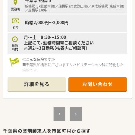
■年間休日120日、有給休暇の消化率98％！働き方改革を実現し
船橋駅 (JR総武本線)／船橋駅 (東武野田線)／京成船橋駅 (京成本線)
勤務地
ている環境です。
／船橋駅 (JR中
…
■最新設備導入予定、一包化が自動化されます。
■処方箋枚数は月間1300枚程度、外来はございません。
時給2,000円～2,000円
■常時3～4名／30～50代の方が在籍／薬剤師は全員ママさん薬
給与
剤師です。
月～土 8：30～15：00
⇒子育てにも理解あり。お休みも協力しながら取得しておりま
上記にて、勤務時間帯ご相談ください
す
勤務
※週2～3日勤務（扶養内ご相談可）
■お休みも希望が出せ、土日連続でのお休みを取られる方も多い
時間
です。
■ドクターとの関係性良好
≪こんな病院です≫
■駐車場あり／車通勤可能
■千葉県船橋市にございますリハビリテーション科に特化した
■保育所・図書室・食堂利用可
病院です。
患者様は在宅復帰を目指すためのリハビリを要する方が主とな
るため、落ち着いた環境下でご就業いただけます。
詳細を見る
お問い合わせ
■天井が高く、内外装ともにとても綺麗な病院です。
■脳血管疾患、頭部外傷、脊髄損傷等により障害を持たれた患者
に対する家庭復帰を目的としています。
■外科系手術を終えた方がリハビリのために入院されてくるた
め、急性期とは異なり、入院時に亡くなる方は全退院者のうち
0.5%と極少です。
■電子カルテを導入しており、入院・外来・通所・居宅の連携もし
っかりとれています。
■外部研修費補助、各種保養施設割引制度、家族手当、住宅手当
千葉県の薬剤師求人を市区町村から探す