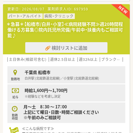
疾患の早期発見と的確な治療を行っています。
更新日：
2026/08/07
薬剤師求人ID：
697959
■「治療して終わり」ではなく、在宅復帰までを一貫してサポー
トするのが大きな特徴です。
パート・アルバイト
病院・クリニック
■京成松戸線・高根木戸駅から徒歩圏内！
＊急募＊【船橋市/白井・小室】≪病院経験不問≫週20時間程
北習志野駅からバス通勤、またマイカー通勤も可能です。
働ける方募集◎院内託児所完備/午前中・扶養内もご相談可
能♪
≪働き方≫
■院内調剤、監査、配役セットが業務の中心です。混注業務はご
検討リストに追加
ざいません。
※調剤はほぼ一包化（自動分包機あり）
■パート勤務の場合は調剤業務がメインです。
土日休み(相談可含む)
週休2.5日以上
週32h以上
ブランク可
残業
※ご希望いただければ病棟業務も対応可能です。
■調剤室は広めで、お仕事がしやすい環境です。
千葉県 船橋市
■有給休暇の消化率が高く、シフト調整で残業少なめ…プライベ
白井駅 (北総鉄道北総線)／小室駅 (北総鉄道北総線)
勤務地
ートを充実させることができます！
時給1,600円～1,700円
※経験などを考慮し決定
給与
月～土 8：30 〜 17：00
上記にて曜日・日数・時間ご相談ください
勤務
※午前のみご相談可
時間
≪こんな病院です≫