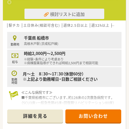
◎
検討リストに追加
駅チカ
土日休み(相談可含む)
週休2.5日以上
週32h以上
ブランク
千葉県 船橋市
高根木戸駅 (京成松戸線)
勤務地
時給2,000円～2,500円
※経験・条件により考慮あり
給与
※病棟服薬指導ができれば時給2,500円まで相談可能
月～土 8：30～17：30（休憩60分）
※上記より勤務曜日・日数ご相談ください
勤務
時間
≪こんな病院です≫
■千葉県船橋市にございます、約128床の2次救急病院です。
（SCU3床・一般急性期45床・回復期リハビリテーション80床）
■特に脳・脊椎・消化器の3分野において、高度な専門性を備えて
います。脳卒中（脳梗塞・脳出血など）の救急受け入れから緊急手
詳細を見る
お問い合わせ
術まで対応しています。
■2019年に手術室をリニューアルするなど、最新設備の導入が
進んでいます。