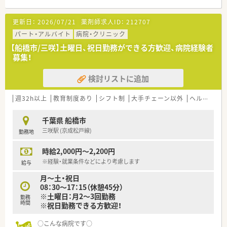
精神科訪問看護、精神科デイケア、アルコールデイケア、精神科
作業療法でのリハビリ等により、社会復帰に向けた支援もされて
更新日：
2026/07/21
薬剤師求人ID：
212707
いる病院です。
パート・アルバイト
病院・クリニック
〇業務内容〇
【船橋市/三咲】土曜日、祝日勤務ができる方歓迎、病院経験者
精神科病院のため、調剤業務がメインになります。
募集！
入院患者への調剤および監査、薬品管理、服薬指導を主にご対応
いただきます。
検討リストに追加
〇おすすめポイント〇
■有休消化率は90％以上！時間単位での取得も可能です。
週32h以上
教育制度あり
シフト制
大手チェーン以外
ヘルプ体制充実
■職員用の送迎バスがございます。ご相談ください。
■野球部等の部活動や、親睦会主催の忘年会もあり、職員間でも
千葉県 船橋市
コミュニケーションが取れる場がございます。
三咲駅 (京成松戸線)
勤務地
日本全国にある保養施設を会員価格で宿泊することも可能です！
時給2,000円～2,200円
〇こんな方におすすめ〇
■専門性を磨かれたい方
※経験・就業条件などにより考慮します
給与
■病院経験を活かしたい方
月～土・祝日
■車通勤が可能な方
08：30～17：15（休憩45分）
※土曜日：月2～3回勤務
勤務
時間
※祝日勤務できる方歓迎！
○こんな病院です○