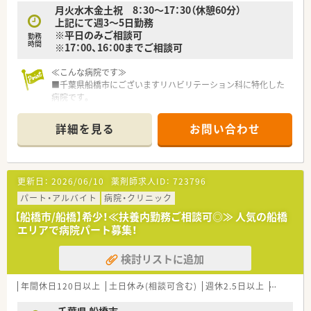
月火水木金土祝 8：30～17：30（休憩60分）
■未就学児の子の看護休暇、人間ドック休暇 裁判員制度休暇、
上記にて週3～5日勤務
等
※平日のみご相談可
勤務
時間
※17：00、16：00までご相談可
≪こんな病院です≫
■千葉県船橋市にございますリハビリテーション科に特化した
病院です。
患者様は在宅復帰を目指すためのリハビリを要する方が主とな
るため、落ち着いた環境下でご就業いただけます。
詳細を見る
お問い合わせ
■天井が高く、内外装ともにとても綺麗な病院です。
■脳血管疾患、頭部外傷、脊髄損傷等により障害を持たれた患者
に対する家庭復帰を目的としています。
■外科系手術を終えた方がリハビリのために入院されてくるた
更新日：
2026/06/10
薬剤師求人ID：
723796
め、急性期とは異なり、入院時に亡くなる方は全退院者のうち
0.5%と極少です。
パート・アルバイト
病院・クリニック
■電子カルテを導入しており、入院・外来・通所・居宅の連携もし
【船橋市/船橋】希少！≪扶養内勤務ご相談可◎≫ 人気の船橋
っかりとれています。
エリアで病院パート募集！
■外部研修費補助、各種保養施設割引制度、家族手当、住宅手当
など福利厚生も充実！
検討リストに追加
食堂もご利用可能です。
■急性期病院の様に病態が激変する患者様ではないため、計画的
に調剤業務を行うことが可能です。
年間休日120日以上
土日休み(相談可含む)
週休2.5日以上
ブランク
≪働く環境≫
千葉県 船橋市