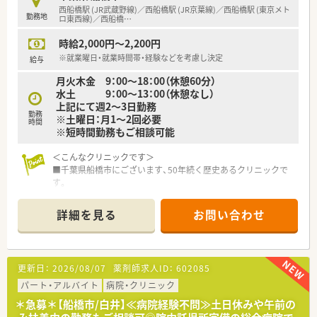
西船橋駅 (JR武蔵野線)／西船橋駅 (JR京葉線)／西船橋駅 (東京メト
勤務地
ロ東西線)／西船橋
…
時給2,000円～2,200円
※就業曜日・就業時間帯・経験などを考慮し決定
給与
月火木金 9：00～18：00（休憩60分）
水土 9：00～13：00（休憩なし）
上記にて週2～3日勤務
勤務
※土曜日：月1～2回必要
時間
※短時間勤務もご相談可能
＜こんなクリニックです＞
■千葉県船橋市にございます、50年続く歴史あるクリニックで
す。
消化器内科・循環器内科・内科・小児科の一般外来のほか、
糖尿病外来・呼吸器外来・人間ドックや各種健診など様々な患者
詳細を見る
お問い合わせ
様に対して
各専門医・認定医の先生方による診療を行っております。
各路線が通っている西船橋駅より徒歩1分、とてもご通勤しやす
い環境です。
更新日：
2026/08/07
薬剤師求人ID：
602085
■具体的な業務内容は、①院内調剤 ②ドクター対応 ③外部薬
局からの問合せ対応 ④発注等でございます。
パート・アルバイト
病院・クリニック
■医師が15名程在籍されており、様々な処方に触れることがで
＊急募＊【船橋市/白井】≪病院経験不問≫土日休みや午前の
きます。