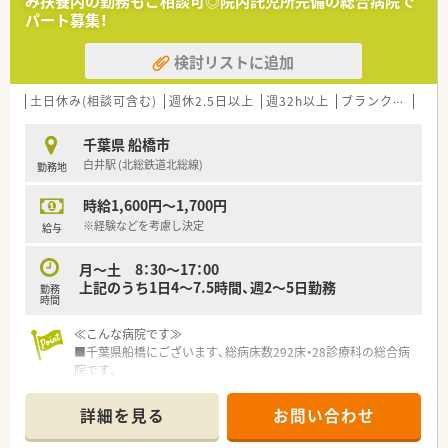
み扶養内の勤務もご相談可◎院内託児所完備の総合病院で
外来患者様は1日150～160名程、勉強していきたい・スキルアッ
パート募集！
プしていきたいという方におすすめです。
■ゆくゆく正社員になれる方、大歓迎です！
検討リストに追加
しっかり業務の引継を受けることができるので、ご安心ください
◎
土日休み(相談可含む)
週休2.5日以上
週32h以上
ブランク可
残業
千葉県 船橋市
白井駅 (北総鉄道北総線)
勤務地
時給1,600円～1,700円
※経験などを考慮し決定
給与
月～土 8：30〜17：00
上記のうち1日4～7.5時間、週2～5日勤務
勤務
時間
≪こんな病院です≫
■千葉県船橋にございます、総病床数292床・28診療科の総合病
院です。
■一般病床の他回復期リハビリ病棟、地域包括ケア病棟も備え、
在宅医療も行っています。
詳細を見る
お問い合わせ
■医療の全てのステージで地域に貢献できる体制が整った病院
です。