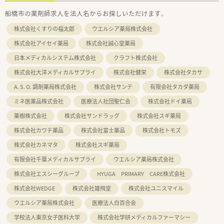
船橋市の薬剤師求人を法人名からお探しいただけます。
株式会社くすりの福太郎
ウエルシア薬局株式会社
株式会社アイセイ薬局
株式会社誠心堂薬局
日本メディカルシステム株式会社
クラフト株式会社
株式会社大洋メディカルサプライ
株式会社健栄
株式会社タカサ
A. S. O. 調剤薬局株式会社
株式会社サンテ
有限会社タカダ薬局
ミネ医薬品株式会社
医療法人社団聖仁会
株式会社ドイ薬局
薬樹株式会社
株式会社サンドラッグ
株式会社スギ薬局
株式会社カワチ薬品
株式会社富士薬品
株式会社トモズ
株式会社カネマタ
株式会社スギ薬局
有限会社千葉メディカルサプライ
ウエルシア薬局株式会社
株式会社エスシーグループ
HYUGA PRIMARY CARE株式会社
株式会社WEDGE
株式会社雄飛堂
株式会社ユニスマイル
ウエルシア薬局株式会社
医療法人白百合会
学校法人東京女子医科大学
株式会社学研メディカルファーマシー