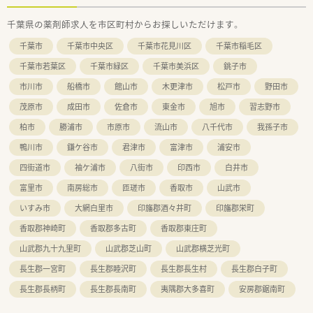
など福利厚生も充実！
食堂もご利用可能です。
千葉県の薬剤師求人を市区町村からお探しいただけます。
■急性期病院の様に病態が激変する患者様ではないため、計画的
に調剤業務を行うことが可能です。
千葉市
千葉市中央区
千葉市花見川区
千葉市稲毛区
≪働く環境≫
千葉市若葉区
千葉市緑区
千葉市美浜区
銚子市
■最新設備導入予定、一包化が自動化されます。
市川市
船橋市
館山市
木更津市
松戸市
野田市
■処方箋枚数は月間1300枚程度、外来はございません。
■常時3～4名／30～50代の方が在籍／薬剤師は全員ママさん薬
茂原市
成田市
佐倉市
東金市
旭市
習志野市
剤師です。
⇒子育てにも理解あり。お休みも協力しながら取得しておりま
柏市
勝浦市
市原市
流山市
八千代市
我孫子市
す
鴨川市
鎌ケ谷市
君津市
富津市
浦安市
■お休みも希望が出せ、土日連続でのお休みを取られる方も多い
です。
四街道市
袖ケ浦市
八街市
印西市
白井市
■ドクターとの関係性良好
富里市
南房総市
匝瑳市
香取市
山武市
■駐車場あり／車通勤可能
■保育所・図書室・食堂利用可
いすみ市
大網白里市
印旛郡酒々井町
印旛郡栄町
香取郡神崎町
香取郡多古町
香取郡東庄町
山武郡九十九里町
山武郡芝山町
山武郡横芝光町
長生郡一宮町
長生郡睦沢町
長生郡長生村
長生郡白子町
長生郡長柄町
長生郡長南町
夷隅郡大多喜町
安房郡鋸南町