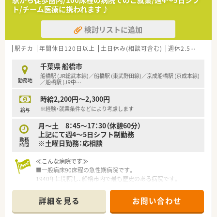
ト/チーム医療に携われます♪
検討リストに追加
駅チカ
年間休日120日以上
土日休み(相談可含む)
週休2.5日以上
千葉県 船橋市
船橋駅 (JR総武本線)／船橋駅 (東武野田線)／京成船橋駅 (京成本線)
勤務地
／船橋駅 (JR中
…
時給2,200円～2,300円
※経験・就業条件などにより考慮します
給与
月～土 8：45～17：30（休憩60分）
上記にて週4～5日シフト制勤務
勤務
※土曜日勤務：応相談
時間
≪こんな病院です≫
■一般病床90床程の急性期病院です。
1940年に開院し、船橋市内で最も歴史のある病院です。
以来、地域の患者様の健康を守ってこられました。
お酒の飲み方教室や子ども食堂、メディカル体験なども行ってお
詳細を見る
お問い合わせ
り、様々な方に来院いただけるよう取り組まれています。
■2015年に新病院を竣工しました。