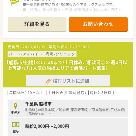
■千葉県船橋市にある150床程のケアミックス病院です。
■一般病床、地域包括ケア病棟、療養病棟の機能を持つ病院で
す。
■人工関節脊椎センターと透析センターも併設しています。
詳細を見る
お問い合わせ
■透析ベッド30床と近隣では大規模な透析センターです。
≪業務内容≫
■病院における薬剤師業務をご対応いただきます。
更新日：
2026/07/09
薬剤師求人ID：
723802
■主に整形外科、透析、療養病棟の入院患者様の対応が主になり
ます。
パート・アルバイト
病院・クリニック
■外来は院外処方で内科・整形外科が主です。
【船橋市/船橋】≪17：30まで/土日休みご相談可◎≫ 週3日以
■注射はセットのみ、混注業務はありません。
上可能な方！人気の船橋エリアで病院パート募集！
≪おススメポイント≫
検討リストに追加
■長くお勤めされている方が多い病院です。
■プライベートもしっかり確保、有給取得率が100％！（令和5年
実績）
年間休日120日以上
土日休み(相談可含む)
週休2.5日以上
週32h以
■職員が働きながら子育てしやすい環境が整っています。
■保育園費用の負担あり！
千葉県 船橋市
正社員は最高50,000円（1人当たり）まで補助制度がございます。
船橋駅 (JR総武本線)／船橋駅 (東武野田線)／京成船橋駅 (京成本線)
勤務地
（※就業時間によって変更有り）
／船橋駅 (JR中
…
≪福利厚生≫
時給2,000円～2,000円
■団体保険加入割引、等
給与
■映画・舞台・演劇チケット等割引もあります！