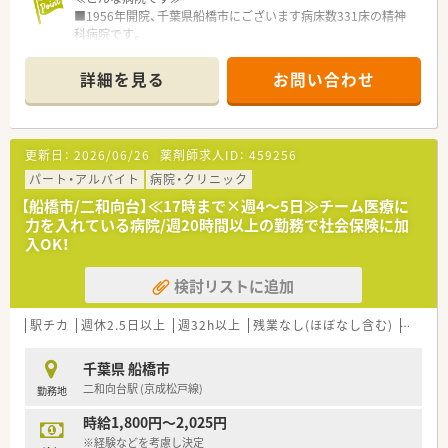
■1956年開院、千葉県船橋市にございます病床数331床の精神
科病院です。
■明るく自由な雰囲気をモットーに、快適な治療環境づくりに取
り組んでいます
詳細を見る
お問い合わせ
■新京成・前原駅より徒歩圏内！JR津田沼からバスも出ており、
ご通勤しやすい立地です。
≪こんな働き方です≫
更新日：
2026/06/26
薬剤師求人ID：
459256
■月火水金土の8：45～17：00の1日7時間15分勤務です（休憩60
分）
パート・アルバイト
病院・クリニック
週3～5日勤務できる方を募集しています。
【船橋市/二和向台】≪17時まで×週4～5日≫チーム医療に
※曜日はご相談下さい！
力を入れている病院/週20時間以上の勤務で社会保険に加
■週20時間以上の勤務で社会保険に加入できます。
入OK！
検討リストに追加
駅チカ
週休2.5日以上
週32h以上
残業なし(ほぼなし含む)
転勤な
千葉県 船橋市
二和向台駅 (京成松戸線)
勤務地
時給1,800円～2,025円
※経験などを考慮し決定