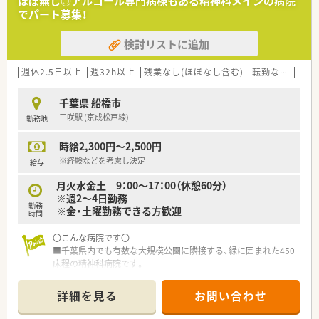
ほぼ無し◎アルコール専門病棟もある精神科メインの病院
■病棟業務
でパート募集！
≪おすすめポイント≫
検討リストに追加
■京成松戸線・薬園台駅から徒歩9分の立地です。自転車やマイ
カー通勤も可能です。
■土日祝日休みのお仕事です♪
週休2.5日以上
週32h以上
残業なし(ほぼなし含む)
転勤なし
車通
■8時45分～17時15分×週2～3日勤務です。
■病院経験が無い方もご応募可能です。
千葉県 船橋市
三咲駅 (京成松戸線)
勤務地
時給2,300円～2,500円
※経験などを考慮し決定
給与
月火水金土 9：00～17：00（休憩60分）
※週2～4日勤務
勤務
※金・土曜勤務できる方歓迎
時間
〇こんな病院です〇
■千葉県内でも有数な大規模公園に隣接する、緑に囲まれた450
床程の精神科病院です。
■精神病棟のほか、アルコール専門病棟（54床）があり、依存症治
療にも取り組んでいます。
詳細を見る
お問い合わせ
ほか急性期型病棟、療養型病棟もございます。
■宿泊型の自立訓練施設が病院に併設されています。退院後も