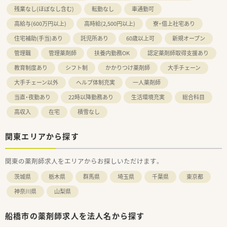
残業なし(ほぼなし含む)
転勤なし
車通勤可
高給与(600万円以上)
高時給(2,500円以上)
寮・借上社宅あり
住宅補助(手当)あり
託児所あり
60歳以上可
新規オープン
管理職
管理薬剤師
扶養内勤務OK
認定薬剤師取得支援あり
教育制度あり
シフト制
かかりつけ薬剤師
大手チェーン
大手チェーン以外
ヘルプ体制充実
一人薬剤師
当直・夜勤あり
22時以降勤務あり
生活環境充実
総合科目
高収入
在宅
積雪なし
関東エリアから探す
関東の薬剤師求人をエリアからお探しいただけます。
茨城県
栃木県
群馬県
埼玉県
千葉県
東京都
神奈川県
山梨県
船橋市の薬剤師求人を法人名から探す