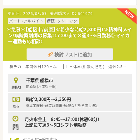
■車通勤が可能です（駐車場代：日額70円）
■院内託児所があり、小さなお子様がいらっしゃる方も安心して
更新日：
2026/08/07
薬剤師求人ID：
601979
ご就業いただけます。
■職員食堂がご利用可能です。
パート・アルバイト
病院・クリニック
＊急募＊【船橋市/前原】≪希少な時給2,300円！≫精神科メイ
≪業務内容≫
ン/病院薬剤師の募集！17：00まで×週3～5日勤務◎マイカ
■入院患者様の調剤・監査、TPN、抗がん剤混同調製、薬剤管理指
ー通勤も応相談！
導、病棟薬剤業務、製剤業務、治験、医薬品管理
幅広い業務に触れることができ、薬剤師としてスキルアップでき
検討リストに追加
る環境です。
■勤務時間は日勤8：30〜17：00のうちご希望に合わせて相談可
能です。
駅チカ
年間休日120日以上
土日休み(相談可含む)
週休2.5日以上
夜勤を希望する場合は、16：30～9：30（月に1～2回程度）の勤務
が可能です
千葉県 船橋市
前原駅 (京成松戸線)
勤務地
≪おすすめポイント≫
■勤務時間や曜日が相談できますので、土日休みや13時までの
時給2,300円～2,356円
勤務等、ご希望をまずはお聞かせください！
■大手法人ならではの多彩な福利厚生制度がございます！
※就業曜日・就業時間帯・経験などを考慮し決定
給与
休日は福利厚生制度を利用してホテルやチケット購入などの優
遇制度が受けることが可能◎
月火水金土 8：45～17：00（休憩60分）
■急性期から回復期、在宅医療と幅広く学べる環境があります。
上記にて週3～5日シフト制勤務
勤務
時間
≪こんな病院です≫