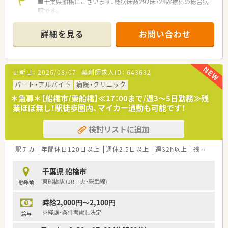
■千葉県船橋にございます、総病床数292床・28診療科の総合病
院です。
■一般病床の他回復期リハビリ病棟、地域包括ケア病棟も備え、
在宅医療も行っています。
詳細を見る
お問い合わせ
■医療の全てのステージで地域に貢献できる体制が整った病院
です。
■車通勤が可能です（駐車場代：日額70円）
■院内託児所があり、小さなお子様がいらっしゃる方も安心して
更新日：
2026/08/07
薬剤師求人ID：
643632
ご就業いただけます。
■職員食堂がご利用可能です。
パート・アルバイト
病院・クリニック
＊急募＊【船橋市/東船橋】≪17：00まで/週3～5日勤務≫残
≪業務内容≫
業ほぼ無し！駅徒歩圏内、マイカー通勤も可能です！
■入院患者様の調剤・監査、TPN、抗がん剤混同調製、薬剤管理指
導、病棟薬剤業務、製剤業務、治験、医薬品管理
検討リストに追加
幅広い業務に触れることができ、薬剤師としてスキルアップでき
る環境です。
■勤務時間は日勤8：30〜17：00のうちご希望に合わせて相談可
駅チカ
年間休日120日以上
週休2.5日以上
週32h以上
残業なし(ほぼなし含む)
能です。
夜勤を希望する場合は、16：30～9：30（月に1～2回程度）の勤務
千葉県 船橋市
が可能です
東船橋駅 (JR中央・総武線)
勤務地
≪おすすめポイント≫
時給2,000円～2,100円
■勤務時間や曜日が相談できますので、土日休みや13時までの
勤務等、ご希望をまずはお聞かせください！
※経験・条件考慮し決定
給与
■大手法人ならではの多彩な福利厚生制度がございます！