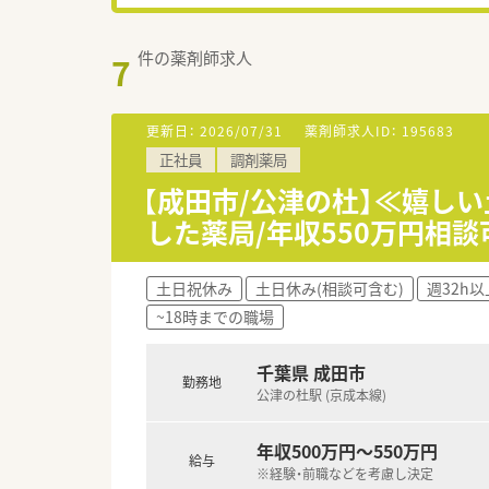
件の薬剤師求人
7
更新日：
2026/07/31
薬剤師求人ID：
195683
正社員
調剤薬局
【成田市/公津の杜】≪嬉し
した薬局/年収550万円相
土日祝休み
土日休み(相談可含む)
週32h以
~18時までの職場
千葉県 成田市
勤務地
公津の杜駅 (京成本線)
年収500万円～550万円
給与
※経験・前職などを考慮し決定