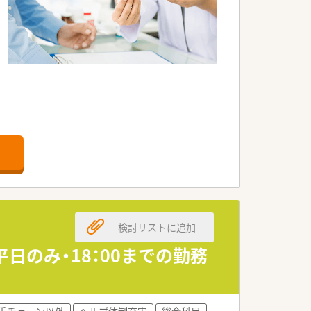
す。
ます。
検討リストに追加
平日のみ・18：00までの勤務
手チェーン以外
ヘルプ体制充実
総合科目