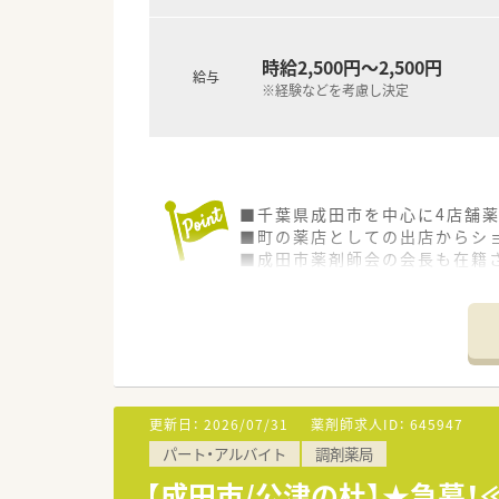
時給2,500円～2,500円
給与
※経験などを考慮し決定
■千葉県成田市を中心に4店舗
■町の薬店としての出店からシ
■成田市薬剤師会の会長も在籍
更新日：
2026/07/31
薬剤師求人ID：
645947
パート・アルバイト
調剤薬局
【成田市/公津の杜】★急募