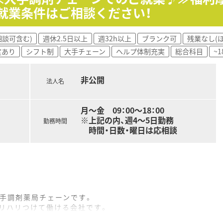
◆就業条件はご相談ください！
相談可含む)
週休2.5日以上
週32h以上
ブランク可
残業なし(
度あり
シフト制
大手チェーン
ヘルプ体制充実
総合科目
~
非公開
法人名
月～金 09：00～18：00
※上記の内、週4～5日勤務
勤務時間
時間・日数・曜日は応相談
大手調剤薬局チェーンです。
メリハリつけて働ける会社です。
く、経営が安定しています。