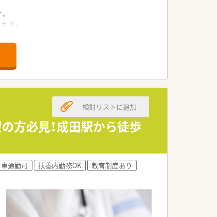
す。
ます。
る地域に根差したクリニックです。
。
ます。
きます。
検討リストに追加
療を提供しています。
です。
望の方必見！成田駅から徒歩
特徴です。
車通勤可
扶養内勤務OK
教育制度あり