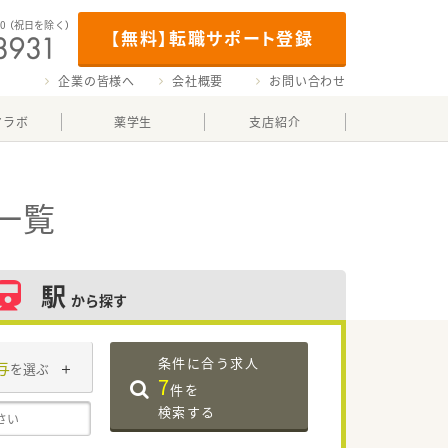
00
（祝日を除く）
【無料】転職サポート登録
企業の皆様へ
会社概要
お問い合わせ
マラボ
薬学生
支店紹介
一覧
駅
から探す
条件に合う求人
与
を選ぶ
7
件を
検索する