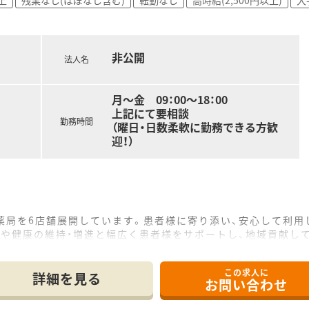
環境で、薬剤師としての対応力をさらに高めたい方に最適です。
な雰囲気の薬局で、腰を据えて長く働きたい方に適しています。
非公開
法人名
月～金 09：00～18：00
上記にて要相談
勤務時間
（曜日・日数柔軟に勤務できる方歓
迎！）
剤薬局を6店舗展開しています。患者様に寄り添い、安心して利
防や健康の維持・増進と幅広く患者様をサポートし、地域貢献し
の距離が近い店舗が多く、日々の業務から常に勉強になる環境で
見を出し合い、より良い店舗づくりをされています。また他店舗
この求人に
り、若手の教育に力を入れています。
詳細を見る
お問い合わせ