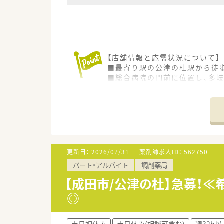
【店舗情報と応需状況について】
■最寄り駅の公津の杜駅から徒歩
■総合病院の門前に位置し、多岐
■薬剤師はパートを含め常時4
【想定される業務内容】
■総合病院から応需する多種多
■幅広い疾患の患者様が来局さ
■地域に密着したかかりつけ薬
更新日：
2026/07/31
薬剤師求人ID：
562750
【こんな取り組みをしています】
パート・アルバイト
調剤薬局
■お薬の処方だけでなく、予防
■未来の医療を担う薬学生の実
【成田市/公津の杜】急募！≪
■患者様が心から安心して利用
◎
【こんな方にオススメ】
■週末は完全に休んでプライベ
土日祝休み
土日休み(相談可含む)
週32h以