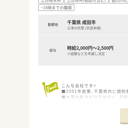
■総合病院門前の多科目応需の
~18時までの職場
■地域に根差したアットホーム
千葉県 成田市
勤務地
公津の杜駅 (京成本線)
時給2,000円～2,500円
給与
※経験などを考慮し決定
こんな会社です>
■2001年創業、千葉県内に調
■お薬の処方だけではなく、予
■総合病院前の店舗や、医師と
■役職・職種に関わらず皆で意
■実習生の受け入れを行ってお
＜こんな方におすすめ＞