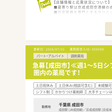
【店舗情報と応需状況について】
■最寄り駅は京成成田空港線の成
■在宅医療を専門とするクリニ
■地域の医療機関と密に連携し
【職場環境と雰囲気】
■職種の垣根なくスタッフ同士
■患者様のためにという共通の
■仕事とプライベートのメリハ
更新日：
2026/07/31
薬剤師求人ID：
656509
【法人特徴について】
パート・アルバイト
調剤薬局
■「『ありがとう』があふれる世
■首都圏において複数の在宅療
急募【成田市】≪週1～5日
■医師や看護師、その他専門ス
圏内の薬局です！
土日祝休み
土日休み(相談可含む)
未経験可
シフト制
かかりつけ薬剤師
大手チェーン
千葉県 成田市
勤務地
成田駅 (JR成田線)／京成成田駅 (京成本