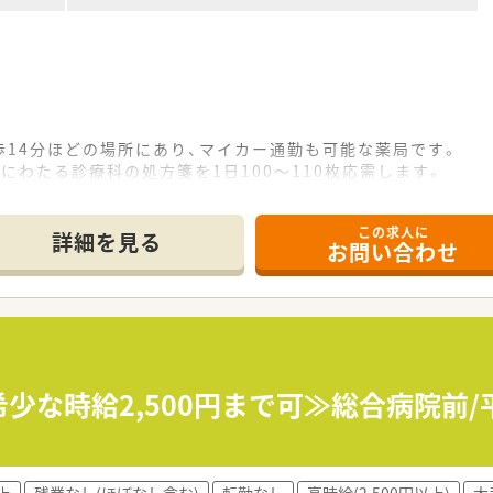
14分ほどの場所にあり、マイカー通勤も可能な薬局です。
にわたる診療科の処方箋を1日100～110枚応需します。
名体制を基本としており、協力しながら業務にあたっています。
この求人に
詳細を見る
お問い合わせ
様な処方箋の調剤、監査、そして丁寧な服薬指導が中心です。
れるため、それぞれの状況に応じた適切な情報提供をお願いしま
局として、健康に関する相談などにも積極的に対応していただき
医療や健康維持の観点からも地域住民の皆様をサポートします。
務実習を積極的に受け入れ、薬剤師の育成に力を入れています。
希少な時給2,500円まで可≫総合病院前/
できる薬局を目指し、常に親身な対応を心掛けています。
ートの時間を確保したいという方に、大変おすすめの求人です。
上
残業なし(ほぼなし含む)
転勤なし
高時給(2,500円以上)
大