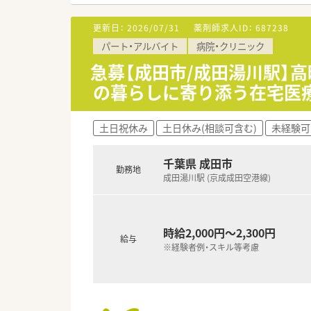
■地域に根差した薬局で働きた
■薬剤師としてスキルアップし
更新日：
2026/07/31
薬剤師求人ID：
687238
パート・アルバイト
病院・クリニック
急募【成田市/成田湯川駅】高
の暮らしに寄り添う在宅医
土日祝休み
土日休み(相談可含む)
未経験可
千葉県 成田市
勤務地
成田湯川駅 (京成成田空港線)
時給2,000円～2,300円
給与
※経験者例・スキル等考慮