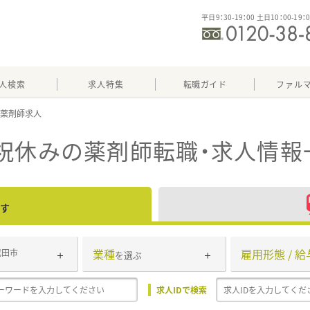
平日9：30-19：00 土日10：00-19：
人検索
求人特集
転職ガイド
ファル
祝休み
の薬剤師転職・求人情報
す
業種
雇用形態 / 給
成田市
を選ぶ
求人IDで検索