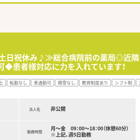
い土日祝休み♪≫総合病院前の薬局◎近隣
談可◆患者様対応に力を入れています！
上
転勤なし
車通勤可
積雪なし
教育制度あり
シフト制
非公開
法人名
月～金 09：00～18：00（休憩60分）
勤務時間
※上記、週5日勤務