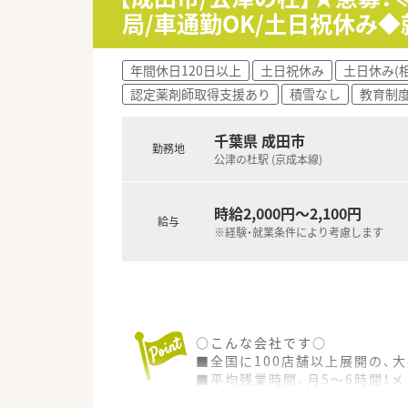
局/車通勤OK/土日祝休み
年間休日120日以上
土日祝休み
土日休み(
認定薬剤師取得支援あり
積雪なし
教育制
千葉県 成田市
勤務地
公津の杜駅 (京成本線)
時給2,000円～2,100円
給与
※経験・就業条件により考慮します
○こんな会社です○
■全国に100店舗以上展開の、
■平均残業時間、月5～6時間！
■自己資本比率が50%以上と高