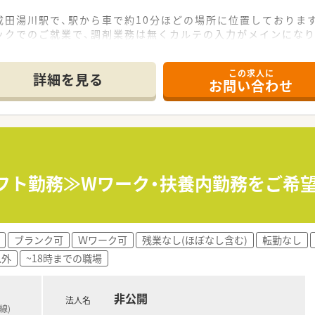
田湯川駅で、駅から車で約10分ほどの場所に位置しておりま
ックでのご就業で、調剤業務は無くカルテの入力がメインになり
、患者様一人ひとりに合わせた最適な薬学的管理を提供してい
この求人に
詳細を見る
お問い合わせ
が気軽に相談し合える、非常に風通しの良い職場環境が自慢です
目標に向かって、チーム一丸となって業務に取り組む活気があり
リを大切にする風土があり、オンオフを切り替えて働くことがで
界を。」を理念に掲げ、患者様やそのご家族に心から寄り添う医
養支援診療所を運営し、地域包括ケアシステムの中核を担う法人
シフト勤務≫Wワーク・扶養内勤務をご希
タッフが一体となり、質の高いチーム医療を実践していることが
ブランク可
Ｗワーク可
残業なし(ほぼなし含む)
転勤なし
以外
~18時までの職場
非公開
法人名
線)