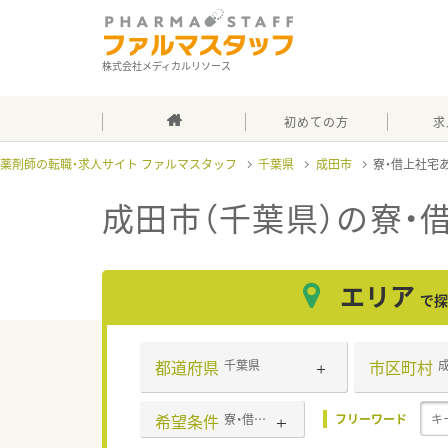
株式会社メディカルリソース
初めての方
求
薬剤師の転職・求人サイト ファルマスタッフ
千葉県
成田市
寮・借上社宅
成田市（千葉県）の寮・
エリア
で探
都道府県
市区町村
千葉県
希望条件
寮・借上社宅あり
フリーワード