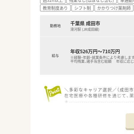
■個々の個性を活かしながら早
教育制度あり
シフト制
かかりつけ薬剤師
千葉県 成田市
勤務地
滑河駅 (JR成田線)
年収526万円～710万円
給与
※経験・年齢・就業条件により考慮します
平均残業、諸手当含む総額 年収に応
＼多彩なキャリア選択／（成田市
在宅医療や各種研修を通じて、
＊------------------------------
【店舗情報と応需状況について】
■JR成田線の滑河駅から車で1
■処方箋は小児科や消化器科、内
■店舗には常勤薬剤師1名と非