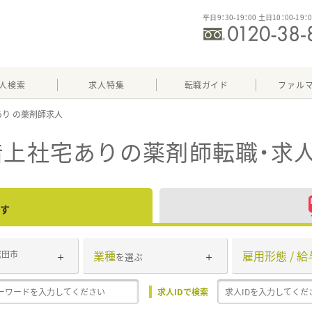
平日9：30-19：00 土日10：00-19：
人検索
求人特集
転職ガイド
ファル
あり
借上社宅あり
の薬剤師転職・求
す
業種
雇用形態 / 給
成田市
を選ぶ
求人IDで検索