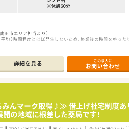
シフト制
※休憩60分
成田市エリア担当より）
月平均3時間程度とほぼ発生しないため、終業後の時間をゆっ
------------＊
この求人に
ら徒歩1分という好立地に加え、マイカーでの通勤にもしっかり
詳細を見る
お問い合わせ
約10枚を受付しており、一人ひとりの患者様に対して丁寧に
、医療事務3名とともにアットホームな体制で日々の調剤業務に
て】
定期採用を実施しており、一人ひとりの業務をしっかりとこなせ
り、時代の変化へ柔軟に対応しながら主体的に行動できる方を広
ーションを図り、意見を擦り合わせながら最適解を導き出せる方
るみんマーク取得♪≫ 借上げ社宅制度あ
展開の地域に根差した薬局です！
県内に複数店舗を展開して地域の健康を長きにわたり支え続けて
る薬局作りを目指し、在宅医療や健康相談の推進に全社を挙げて
可
高給与(600万円以上)
寮・借上社宅あり
住宅補助(手当)あり