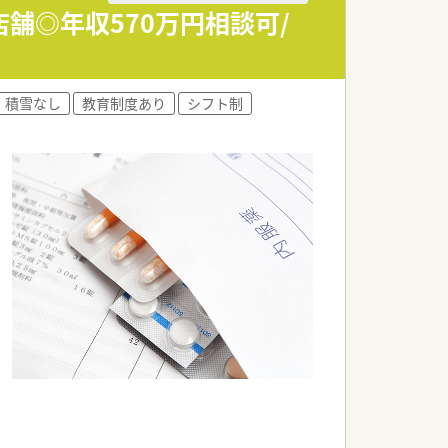
るく風通しの良い雰囲気があります。
舗◎年収570万円相談可/
与でしっかりと還元される仕組みです。
るため、年収アップを目指せます。
積雪なし
教育制度あり
シフト制
以上の高待遇も十分に狙える環境です。