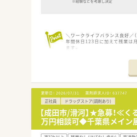
※経験などを考慮し決定
＼ワークライフバランス良好／（
年間休日123日に加えて残業は
ます。
＊------------------------------
【店舗情報と応需状況について】
■最寄り駅である公津の杜駅か
■広域からの面処方を中心に1日
■薬剤師は正社員1名が在籍し
【募集背景と求める人物像につい
更新日：
2026/07/31
薬剤師求人ID：
637747
■店舗体制の強化を目的とした
正社員
ドラッグストア(調剤あり)
■地域医療への貢献に意欲があ
■周囲とスムーズにコミュニケ
【成田市/滑河】★急募！≪く
万円相談可◆千葉県メイン
【法人特徴について】
■約50年の歴史を持ち、千葉
■地域の患者様に深く信頼され
週32h以上
残業なし(ほぼなし含む)
車通勤