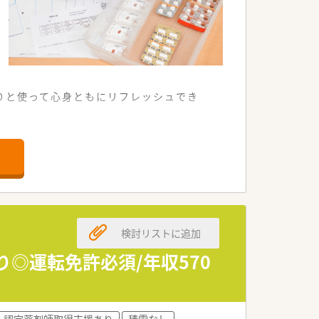
たりと使って心身ともにリフレッシュでき
と対応している店舗です。
向き合える環境となっています。
取り組んでおります。
る即戦力を求めています。
検討リストに追加
く募集しております。
が適しています。
り◎運転免許必須/年収570
いる調剤薬局グループです。
積極的に取り組んでいます。
認定薬剤師取得支援あり
積雪なし