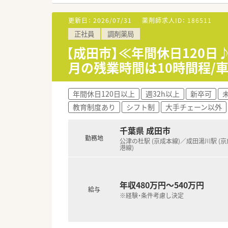
【法人特徴について】
■千葉県を中心に約100店舗
更新日：
2026/07/31
薬剤師求人ID：
186511
■調剤業務とドラッグストアの
正社員
調剤薬局
■看護師やケアマネジャーなど
【成田市】≪年間休日120
【職場環境と雰囲気】
月の残業時間は10時間程/
■社員全体の約7割が千葉県民
■平均勤続年数は10年を超え
■3名以上の仲間が集まる同好
年間休日120日以上
週32h以上
新卒可
教育制度あり
シフト制
大手チェーン以外
【こんな取り組みをしています】
■社内の保健師や管理栄養士に
■自社独自の教育システムを構
千葉県 成田市
■研修認定薬剤師制度の取得を
勤務地
公津の杜駅 (京成本線)／成田湯川駅 (
港線)
年収480万円～540万円
給与
※経験・条件考慮し決定