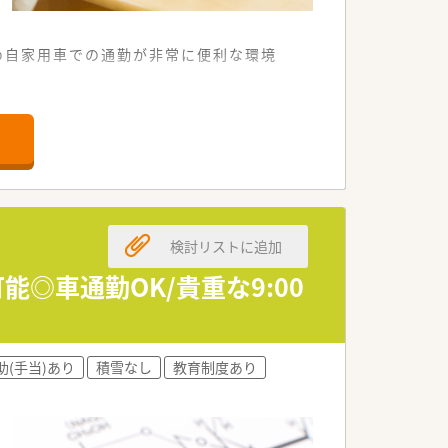
め自家用車での通勤が非常に便利な環境
から110枚ほどの処方箋を扱っていま
小児科特有の迅速な対応を支えていま
様連れの患者様も安心して来局されま
検討リストに追加
が協力し合う風通しの良い職場環境です。
周囲のサポートを受けながら成長できま
◎車通勤OK/貴重な9:00
の取得を計画的に進めることが可能で
助(手当)あり
積雪なし
教育制度あり
床スキルを継続的にアップデートできま
応じた多様なキャリアパスが用意されて