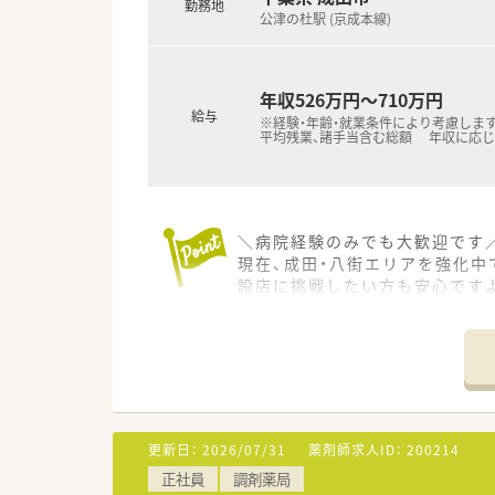
勤務地
います。
公津の杜駅 (京成本線)
【想定されるモデル年収】
■30代前半の調剤経験者であれ
す。
年収526万円～710万円
給与
■調剤経験1年から2年程度の若
※経験・年齢・就業条件により考慮します
平均残業、諸手当含む総額 年収に応
す。
■毎年の定期昇給に加え、資格
です。
＼病院経験のみでも大歓迎です／
現在、成田・八街エリアを強化中
設店に挑戦したい方も安心です
＊------------------------------
【店舗情報と応需状況について】
■公津の杜駅から車で30分ほ
■処方箋は近隣の医療機関から
■全店で分離申請を行っている
【職場環境と雰囲気】
更新日：
2026/07/31
薬剤師求人ID：
200214
■平均勤続年数は10.8年と長
正社員
調剤薬局
■自社の保健師や管理栄養士に