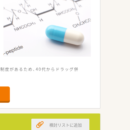
でき、さらに残業代は別途全額支給されま
、早期のキャリア形成を強力に支援しま
長期的な視点での人生設計が描ける環境
制度があるため、40代からドラッグ併
された調剤薬局として運営しています。
で一人ひとりに丁寧に対応可能です。
専門業務に専念できる環境です。
ている方には安心の職場環境です。
検討リストに追加
切にする温かい文化が根付いています。