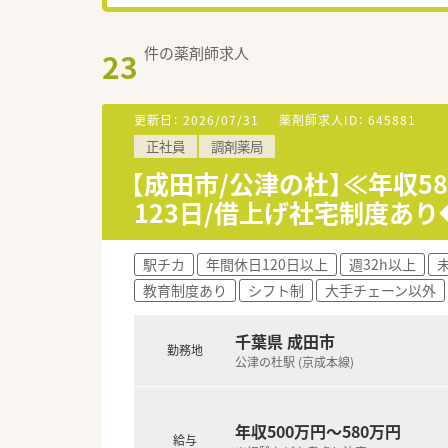
件の薬剤師求人
23
更新日：
2026/07/31
薬剤師求人ID：
645881
正社員
調剤薬局
【成田市/公津の杜】≪年収5
123日/借上げ社宅制度あ
駅チカ
年間休日120日以上
週32h以上
教育制度あり
シフト制
大手チェーン以外
千葉県 成田市
勤務地
公津の杜駅 (京成本線)
年収500万円～580万円
給与