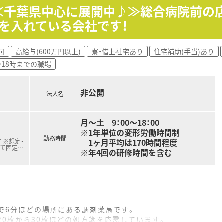
好会への補助が出るなど、部署や職種を超えた交流が盛んで、明
！≪千葉県中心に展開中♪≫総合病院前の店
を入れている会社です！
手当を含めた485万円以上からのスタートとなり、年2回の賞
れることに加え、自己研鑽の結果が評価される評価システムがあ
可
高給与(600万円以上)
寮・借上社宅あり
住宅補助(手当)あり
職に就くことで役職手当が加算され、500万円台後半からそれ
~18時までの職場
非公開
法人名
月～土 9：00～18：00
※1年単位の変形労働時間制
勤務時間
1ヶ月平均は170時間程度
 ※想定・
じて固定
…
※年4回の研修時間を含む
で6分ほどの場所にある調剤薬局です。
20枚から30枚ほどの処方箋を応需しています。