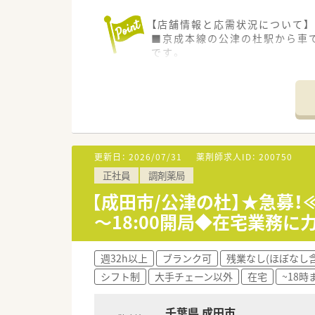
【店舗情報と応需状況について】
■京成本線の公津の杜駅から車
です。
■門前の渡辺小児科医院を中心に
す。
■現在は常勤薬剤師3名と非常
す。
【職場環境と雰囲気】
■レンガ調の外観が特徴的な温
更新日：
2026/07/31
薬剤師求人ID：
200750
す。
正社員
調剤薬局
■学歴や年齢に関わらずやる気
■常勤と非常勤がバランス良く
【成田市/公津の杜】★急募！
す。
～18:00開局◆在宅業務
【想定されるキャリアイメージ】
■入社後のOJT研修に加え、ツ
週32h以上
ブランク可
残業なし(ほぼなし含
す。
シフト制
大手チェーン以外
在宅
~18
■薬歴セミナーやエパデール認
す。
■将来的には管理薬剤師やエリ
千葉県 成田市