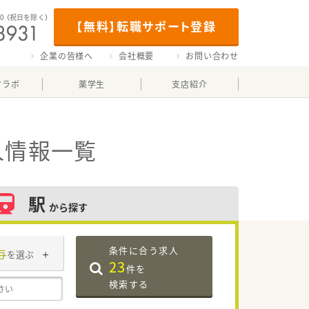
00
（祝日を除く）
【無料】転職サポート登録
企業の皆様へ
会社概要
お問い合わせ
マラボ
薬学生
支店紹介
人情報一覧
駅
から探す
条件に合う求人
与
を選ぶ
23
件を
検索する