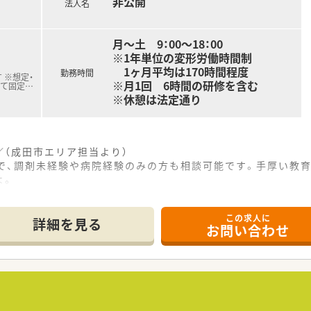
非公開
法人名
月～土 9：00～18：00
ば、基本給と手当を合わせて年収520万円以上を目指すことが
※1年単位の変形労働時間制
1ヶ月平均は170時間程度
手薬剤師の方であっても、年収462万円以上の提示実績があり
勤務時間
 ※想定・
※月1回 6時間の研修を含む
じて固定
…
※休憩は法定通り
取得や役職への就任によって着実な年収アップが見込めるため、
（成田市エリア担当より）
で、調剤未経験や病院経験のみの方も相談可能です。手厚い教育
よ。
------------＊
この求人に
どの成田市三里塚エリアに位置しており、ドラッグストアに併設
詳細を見る
お問い合わせ
幅広く面で応需しており、1日平均20枚程度と落ち着いた環境
ためレジ打ちや品出し業務はなく、薬剤師は調剤や監査といった
く、定着率が良いことが特徴で、腰を据えて長く働きたいと考え
よる健康サポートプログラムがあり、社員自身の健康管理も大