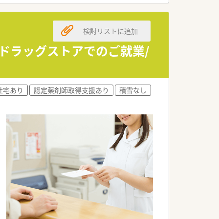
企業となります。
念できます。
検討リストに追加
く推進します。
設ドラッグストアでのご就業/
境が整います。
れています。
社宅あり
認定薬剤師取得支援あり
積雪なし
援します。
仕組みです。
整います。