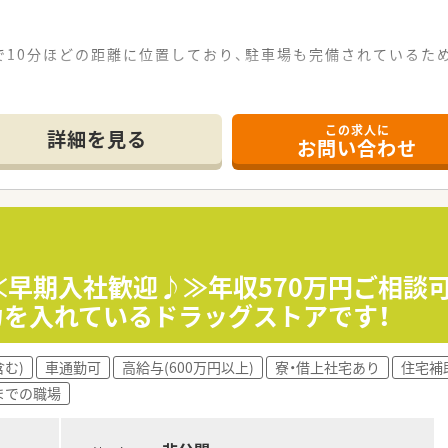
で10分ほどの距離に位置しており、駐車場も完備されているた
小児科、皮膚科、歯科をメインに応需しており、1日平均100枚
この求人に
勤薬剤師2名の体制で運営されており、手厚い人員配置によって
詳細を見る
お問い合わせ
かい雰囲気の店舗であり、店内も清潔感に溢れているため、お子
のある社員が正当に評価される社風で、若手からベテランまで
配置されているため、業務の相談もしやすく、経験が浅い方でも
≪早期入社歓迎♪≫年収570万円ご相談可能
に力を入れているドラッグストアです！
ルハグループ合同の勉強会やeラーニングを活用し、認定薬剤師
む)
車通勤可
高給与(600万円以上)
寮・借上社宅あり
住宅補
時までの職場
定薬剤師取得セミナーなど、専門領域の講座も充実しており、臨
アマネージャーへの昇進、本部での教育担当など、本人の志向に