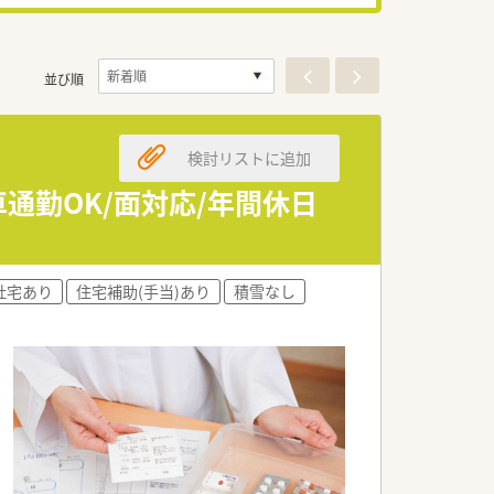
並び順
検討リストに追加
通勤OK/面対応/年間休日
社宅あり
住宅補助(手当)あり
積雪なし