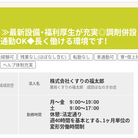
の薬局やドラッグストアなどを幅広く展開している安定感抜群の
分離申請を行なっているため、品出しやレジ打ちなしで業務に専
多職種との連携が非常に活発で、セルフメディケーションを力強
日♪≫最新設備・福利厚生が充実◎調剤併
車通勤OK◆長く働ける環境です！
で構成されており、地域に根差した雰囲気の職場です。
ており、腰を据えて長く安心して働き続けられる居心地の良い環
会には会社から補助金が出るなど、社員同士の交流も活発に行わ
未経験可
残業なし(ほぼなし含む)
転勤なし
車通勤可
寮・借上
ヘルプ体制充実
よる健康サポートプログラムを実施し、社員の健康維持を全面支
築しており、日々の学習成果が定期昇給へしっかりと還元される
株式会社くすりの福太郎
全面的に奨励しており、資格取得にかかる費用の貸付制度なども
法人名
京成成田空
薬局くすりの福太郎 成田はなのき台店
月～金 9：00～19：00
土 9：00～17：00
休憩：法定通り
勤務時間
週40時間を基本とする、1ヶ月単位の
変形労働時間制