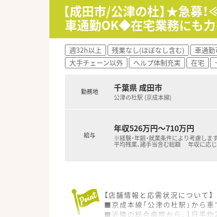
■3名以上の社員が集まれば同
【成田市/公津の杜】★急募
車通勤OK◆在宅業務にも力
【想定されるモデル年収】
■経験者の場合、月給に加えて諸
■定期昇給が毎年着実に実施さ
週32h以上
残業なし(ほぼなし含む)
車通勤
■管理薬剤師や薬局長などの役
大手チェーン以外
ヘルプ体制充実
在宅
千葉県 成田市
勤務地
公津の杜駅 (京成本線)
年収526万円～710万円
給与
※経験・年齢・就業条件により考慮します
平均残業、諸手当含む総額 年収に応
【店舗情報と応需状況について】
■京成本線「公津の杜駅」から車
■近隣の総合病院から、1日平均