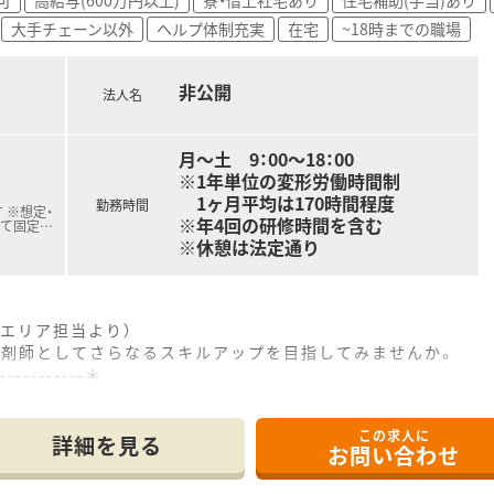
くから活躍できる風土があり、若手からベテランまで働きやすい
大手チェーン以外
ヘルプ体制充実
在宅
~18時までの職場
非公開
法人名
月～土 9：00～18：00
※1年単位の変形労働時間制
1ヶ月平均は170時間程度
勤務時間
 ※想定・
※年4回の研修時間を含む
じて固定
…
※休憩は法定通り
エリア担当より）
薬剤師としてさらなるスキルアップを目指してみませんか。
------------＊
0分ほどの距離に位置しており、マイカー通勤にも対応可能な調
この求人に
科、放射線科を1日10枚程度応需しており、落ち着いた環境で
詳細を見る
お問い合わせ
常勤薬剤師3名が在籍しており、互いに連携しながら無理なく勤