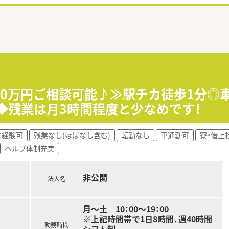
80万円ご相談可能♪≫駅チカ徒歩1分◎車
り◆残業は月3時間程度と少なめです！
未経験可
残業なし(ほぼなし含む)
転勤なし
車通勤可
寮・借上
ヘルプ体制充実
非公開
法人名
月～土 10：00～19：00
※上記時間帯で1日8時間、週40時間
勤務時間