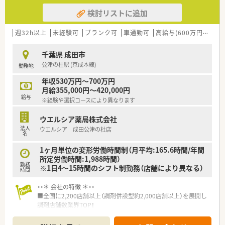
検討リストに追加
週32h以上
未経験可
ブランク可
車通勤可
高給与(600万円以上)
千葉県 成田市
公津の杜駅 (京成本線)
勤務地
年収530万円～700万円
月給355,000円～420,000円
給与
※経験や選択コースにより異なります
ウエルシア薬局株式会社
法人
ウエルシア 成田公津の杜店
名
1ヶ月単位の変形労働時間制（月平均:165.6時間/年間
所定労働時間:1,988時間）
勤務
※1日4～15時間のシフト制勤務（店舗により異なる）
時間
・・＊ 会社の特徴 ＊・・
■全国に2,200店舗以上（調剤併設型約2,000店舗以上）を展開し
調剤店舗数業界TOP！
■店舗拡大に伴いキャリアアップできるポジションが多数あり！
頑張り次第で高給与も可能！