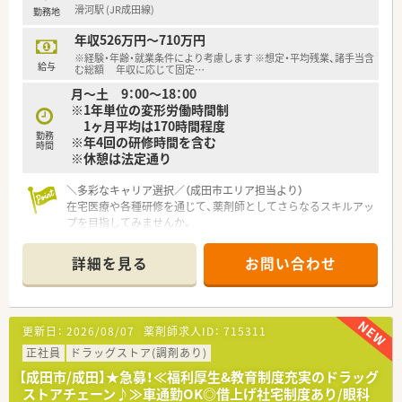
滑河駅 (JR成田線)
勤務地
年収526万円～710万円
※経験・年齢・就業条件により考慮します ※想定・平均残業、諸手当含
給与
む総額 年収に応じて固定
…
月～土 9：00～18：00
※1年単位の変形労働時間制
1ヶ月平均は170時間程度
勤務
※年4回の研修時間を含む
時間
※休憩は法定通り
＼多彩なキャリア選択／（成田市エリア担当より）
在宅医療や各種研修を通じて、薬剤師としてさらなるスキルアッ
プを目指してみませんか。
＊------------------------------------------＊
【店舗情報と応需状況について】
詳細を見る
お問い合わせ
■JR成田線の滑河駅から車で10分ほどの距離に位置しており、
マイカー通勤にも対応可能な調剤併設店舗です。
■処方箋は小児科や消化器科、内科、放射線科を1日10枚程度応
需しており、落ち着いた環境で働けます。
更新日：
2026/08/07
薬剤師求人ID：
715311
■店舗には常勤薬剤師1名と非常勤薬剤師3名が在籍しており、
互いに連携しながら無理なく勤務可能です。
正社員
ドラッグストア(調剤あり)
【成田市/成田】★急募！≪福利厚生&教育制度充実のドラッグ
【法人特徴について】
ストアチェーン♪≫車通勤OK◎借上げ社宅制度あり/眼科
■千葉県を中心に約100店舗の薬局やドラッグストアなどを幅