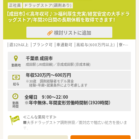
となっております。レジ打ちや品出しは行わず、薬局を併設して
正社員
ドラッグストア(調剤あり)
いない店舗への配属はございません。
【成田市】≪高年収可♪≫福利厚生充実/経営安定の大手ドラ
■調剤併設ドラッグストアや総合病院門、在宅医療専門など様々
ッグストア/年間20日間の長期休暇を取得できます！
なタイプの薬局があり、活躍の場が幅広く用意されております。
ご希望の方には在宅医療の分野などへ進んでいくことも可能で、
検討リストに追加
薬剤師としてスキルアップを目指していけます。
週32h以上
ブランク可
車通勤可
高給与(600万円以上)
寮・借上社宅あり
千葉県 成田市
成田駅 (JR成田線)／京成成田駅 (京成本線)
勤務地
年収520万円～600万円
※30歳 調剤経験者モデル賃金
給与
経験・年齢・就業条件により考慮します
全曜日 9：00～22：00
※年中無休、年間変形労働時間制（1920時間）
勤務
時間
≪こんな薬局です≫
■大手ドラッグストア調剤併設／面対応で幅広い処方を扱いま
す。
■1日20～30枚程度、OTCにも携わることができます。