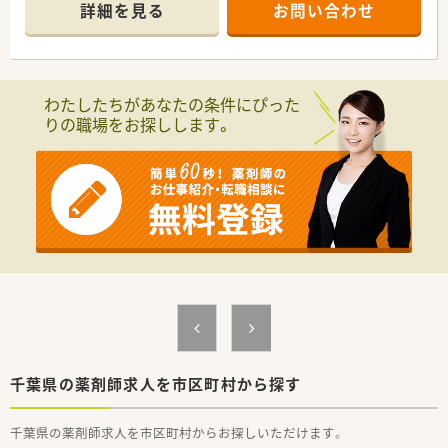
■ショッピングモール内／休憩時やお仕事後のお買い物にも便
詳細を見る
お問い合わせ
利。
■待ち時間にお買い物に行かれる方も多く、落ち着いて対応する
ことができます。
≪会社の安定性は抜群≫
わたしたちがあなたの条件にぴった
■世界14カ国(約300社)に展開するグループ中核企業。グローバ
りの職場をお探しします。
ル企業にて安定した経営環境の中で安心して働く事が出来ま
す。
■全国に約300店舗を展開しており、調剤はもちろん、OTCやシ
ニアケア、漢方薬、健康食品といった健康に必要な商品・サービ
ス提供、クリニックの誘致など新たな取り組みも実施していま
す。
≪多種多様なキャリアパスを用意≫
■調剤・OTCの担当として経験を積み更に管理薬剤師を経験した
後は、「在宅・企画開発・バイヤー・教育・薬事・調剤サポート」等の
より専門性の高い業務に携わる事も可能です。
■管理薬剤師以降は、自分が進みたいコースにチャレンジできる
チャンスが誰にでもあります。
■「社内・グループ公募制度、自己申告制度、ポイント面談」など
を通じて、今後のキャリアや希望を会社側に伝え新たなキャリア
千葉県の薬剤師求人を市区町村から探す
形成する事も可能です。
千葉県の薬剤師求人を市区町村からお探しいただけます。
≪プライベートの時間もしっかり確保≫