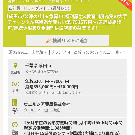
更新日：
2026/08/07
薬剤師求人ID：
700667
■処方箋に基づく調剤業務や監査、服薬指導といった基本的な薬
剤師業務に加えて、豊富なラインナップのOTC販売も担当しま
正社員
ドラッグストア(調剤あり)
す。
【成田市/公津の杜】★急募！≪福利厚生&教育制度充実の大手
■赤ちゃんから高齢者まで幅広い層の患者様が訪れるため、日常
チェーン♪≫高待遇が魅力◎年収515万円～/未経験相談
的な健康相談への対応やサプリメントのアドバイスも行いま
可/連続休暇あり◆調剤併設店舗の募集です！
す。
■在宅医療への取り組みも積極的に推進しており、お薬だけでな
検討リストに追加
く衛生用品などの提供を通じて生活面から患者様を支えます。
【職場環境と雰囲気】
週32h以上
未経験可
ブランク可
高給与(600万円以上)
寮・借上社宅あり
■大手ショッピングモール内という立地から、仕事帰りのお買い
物にも非常に便利で、明るく活気のある雰囲気が特徴の職場で
千葉県 成田市
す。
公津の杜駅 (京成本線)
勤務地
■多様なキャリアを支援するシステムが確立されており、性別や
年齢に関わらず誰もが自分らしい働き方を追求できる風土があ
年収530万円～700万円
ります。
月給355,000円～420,000円
■店舗内には最新の調剤設備や教育プログラムが導入されてお
給与
※経験や選択コースにより異なります
り、薬剤師が専門業務に集中できるような環境づくりが進んでい
ます。
ウエルシア薬局株式会社
法人
ウエルシア 成田赤坂店
【想定されるキャリアイメージ】
名
■まずは調剤やOTC販売の経験を積み、管理薬剤師を目指して店
舗運営のノウハウを基礎からじっくりと学ぶことができます。
1ヶ月単位の変形労働時間制（月平均:165.6時間/年間
■社内公募制度や自己申告制度を活用することで、バイヤーや企
所定労働時間:1,988時間）
勤務
画開発、教育担当といった本部業務への挑戦も十分に可能です。
※1日4~15時間のシフト制勤務（店舗により異なる）
時間