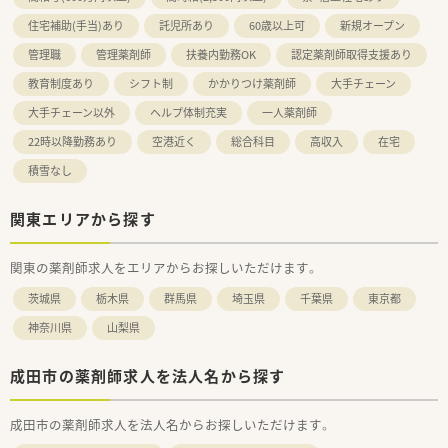
住宅補助(手当)あり
託児所あり
60歳以上可
新規オープン
管理職
管理薬剤師
扶養内勤務OK
認定薬剤師取得支援あり
教育制度あり
シフト制
かかりつけ薬剤師
大手チェーン
大手チェーン以外
ヘルプ体制充実
一人薬剤師
22時以降勤務あり
空港近く
総合科目
高収入
在宅
積雪なし
関東エリアから探す
関東の薬剤師求人をエリアからお探しいただけます。
茨城県
栃木県
群馬県
埼玉県
千葉県
東京都
神奈川県
山梨県
成田市の薬剤師求人を法人名から探す
成田市の薬剤師求人を法人名からお探しいただけます。