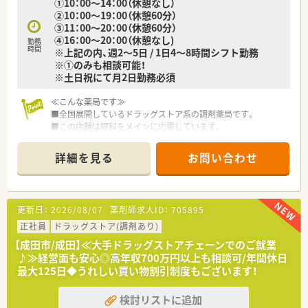
①10：00～14：00（休憩なし）
■門前の眼科クリニックからの処方箋調剤を中心に、鑑査や服薬
②10：00～19：00（休憩60分）
指導、薬歴管理といった調剤薬剤師としての基本業務を担当しま
③11：00～20：00（休憩60分）
す。
④16：00～20：00（休憩なし)
■調剤併設型店舗のためOTC医薬品の販売や相談対応も行い、薬
勤務
時間
※上記の内、週2～5日 / 1日4～8時間シフト勤務
のプロとして患者様のセルフメディケーションを幅広くサポー
※①のみも相談可能！
トします。
※土日祝にて月2日勤務必須
■将来的には在宅業務や、施設への訪問対応など、地域医療に深
く関わる幅広いフィールドで活躍いただく機会も用意されてい
≪こんな薬局です≫
ます。
■全国展開しているドラッグストア系の調剤薬局です。
■この店舗は眼科をメインに応需しています。
詳細を見る
お問い合わせ
更新日：
2026/08/07
薬剤師求人ID：
705895
正社員
ドラッグストア(調剤あり)
【成田市/成田】≪大手ドラッグストアチェーンでのご就業
♪≫経営面も安心◎高年収700万円以上も相談可/年間休日
最大125日◆うれしい買い物割引制度もございます！
検討リストに追加