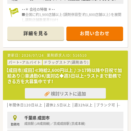
■ビジネススクールでの履修制度もあり、マーケティングや経営
管理を学んで薬剤師の枠を超えたプロフェッショナルを目指せ
・・＊ 会社の特徴 ＊・・
ます。
■全国に約1,900店舗以上（調剤併設型 約1,800店舗以上）を展開
し調剤店舗数業界TOP！
■店舗拡大に伴いキャリアアップできるポジションが多数あり！
頑張り次第で高給与も可能！
詳細を見る
お問い合わせ
■経験や勤務コースによりますが、経験の少ない方でも500万前
半スタートと業界TOP水準！
■職種や職域に合わせ、豊富な社内研修や外部組織と連携した研
修を用意されています
更新日：
2026/07/24
薬剤師求人ID：
516510
■薬剤師が中心の会社だからこそ活躍できるキャリアパスが多
種多様に用意されています。
パート・アルバイト
ドラッグストア(調剤あり)
■店舗拡大に伴い、エリアマネジャーや営業部長等のマネジメン
【成田市/成田】≪時給2,600円以上♪≫17時以降や日祝で加
トのポジションも増えます。
給あり◎車通勤OK/面対応◆週3日以上・ラストまで勤務で
■在宅や教育等の専門性を活かせるスペシャリストを目指すこ
きる方を大募集中です！
とも可能です。
■その他にも、管理部門や商品部門等の本社スタッフなど活動領
検討リストに追加
域は多種多様です。
■在宅実施店舗は年々増加しており、在宅医療へもしっかりと関
わる事ができます。
年間休日120日以上
週休2.5日以上
週32h以上
ブランク可
残業な
■育児休暇は3歳まで取得が可能で、時短制度は小学5年生まで
時短勤務ができるよう変更予定です。
千葉県 成田市
■日用品から常備薬まで、従業員割引制度など嬉しいメリットも
成田駅 (JR成田線)／京成成田駅 (京成本線)
勤務地
たくさんあります！