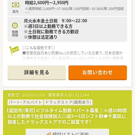
時給2,600円～2,950円
※通常時給：2,600円 ・17：00以降：150円加給 ・20：00以降：250円加給
給与
・
…
月火水木金土日祝 9：00～22：00
※週3日以上勤務できる方
※土日祝に勤務できる方歓迎
勤務
時間
※休憩は法定通り
○こんな会社です○
■営業収益日本小売業No.1の安定している企業で、日本全国か
ら海外まで出店している大手ショッピングモールの中に調剤薬
局を展開しています。
■面分業がメインのため、多くの医療機関から処方箋を応需して
詳細を見る
お問い合わせ
いるので、薬の品目数も多く、幅広い知識・スキルを磨くことが
できます。
■OTC併設店だからこそ『健康をトータルでサポート』できま
す。
更新日：
2026/07/09
薬剤師求人ID：
711344
※赤ちゃんからお年寄りまで健康相談を通じてセルフメディケ
ーション推進に貢献でき、カウンセリング力を身につけられる環
パート・アルバイト
ドラッグストア(調剤あり)
境です。
【成田市/滑河】≪フルタイム勤務×パート募集♪≫週20時間
※在宅医療への取り組みも積極的行っております。
以上の勤務で社会保険加入◎週3～5日シフト制◆千葉県に
■漢方の取り扱いを促進しており、普通の調剤薬局では扱ってい
根差したドラッグストアでのご就業です！
ない種類の漢方も勉強できます。
■薬剤師としての専門制はもちろん、多様なキャリアを支援する
検討リストに追加
システムが整っています。