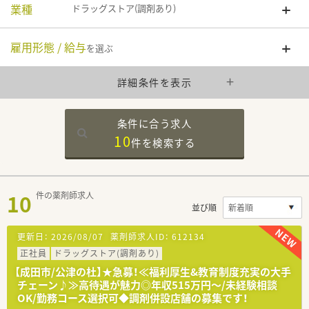
業種
ドラッグストア(調剤あり)
雇用形態 / 給与
を選ぶ
詳細条件を表示
条件に合う求人
10
件を
検索する
10
件の薬剤師求人
並び順
更新日：
2026/08/07
薬剤師求人ID：
612134
正社員
ドラッグストア(調剤あり)
【成田市/公津の杜】★急募！≪福利厚生&教育制度充実の大手
チェーン♪≫高待遇が魅力◎年収515万円～/未経験相談
OK/勤務コース選択可◆調剤併設店舗の募集です！