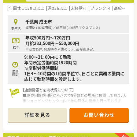
年間休日120日以上
週32h以上
未経験可
ブランク可
高給与(600万円以上)
千葉県 成田市
成田駅 (JR成田線)／成田駅 (JR成田エクスプレス)
勤務地
年収500万円～720万円
月給283,500円～550,000円
給与
※就業条件、経験等を考慮のうえ、面接後決定。
9：00～21：00内にて勤務
年間所定労働時間1920時間
※変形労働時間制
勤務
1日4～10時間の1時間単位で、日ごとに業務の繁閑に
時間
応じて勤務時間を設定します。
【店舗情報と応需状況について】
■JR成田線成田駅からバスで5分ほどの場所に位置しており、大
手ショッピングセンター内で年中無休の営業を行っておりま
す。
■応需科目は面対応となっており、幅広い医療機関からの処方箋
詳細を見る
お問い合わせ
を受け付けているため、多種多様な症例を経験することが可能で
す。
【想定される業務内容】