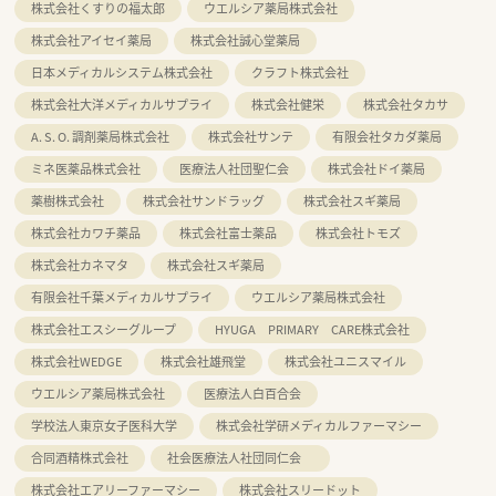
株式会社くすりの福太郎
ウエルシア薬局株式会社
株式会社アイセイ薬局
株式会社誠心堂薬局
日本メディカルシステム株式会社
クラフト株式会社
株式会社大洋メディカルサプライ
株式会社健栄
株式会社タカサ
A. S. O. 調剤薬局株式会社
株式会社サンテ
有限会社タカダ薬局
ミネ医薬品株式会社
医療法人社団聖仁会
株式会社ドイ薬局
薬樹株式会社
株式会社サンドラッグ
株式会社スギ薬局
株式会社カワチ薬品
株式会社富士薬品
株式会社トモズ
株式会社カネマタ
株式会社スギ薬局
有限会社千葉メディカルサプライ
ウエルシア薬局株式会社
株式会社エスシーグループ
HYUGA PRIMARY CARE株式会社
株式会社WEDGE
株式会社雄飛堂
株式会社ユニスマイル
ウエルシア薬局株式会社
医療法人白百合会
学校法人東京女子医科大学
株式会社学研メディカルファーマシー
合同酒精株式会社
社会医療法人社団同仁会
株式会社エアリーファーマシー
株式会社スリードット