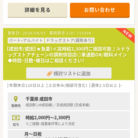
く正社員を続けたい方に最適な環境です。
＊------------------------------------------＊
詳細を見る
お問い合わせ
【店舗情報と応需状況について】
■成田駅から車で9分ほどの場所にある、大型ショッピングモー
ル内に位置しており仕事帰りのお買い物にも非常に便利な立地
です。
更新日：
2026/08/07
薬剤師求人ID：
715309
■主に近隣の眼科クリニックから処方箋を受け付けており、眼科
領域における専門的な知識を集中的に習得することが可能な環
パート・アルバイト
ドラッグストア(調剤あり)
境です。
【成田市/成田】★急募！≪高時給2,300円ご相談可能♪≫ドラ
■平日は20時まで営業していますが、木曜日や週末は午後の受
ッグストアチェーンの調剤併設店◎車通勤OK/眼科メイン
付時間が調整されているため、メリハリをつけて勤務いただけま
◆時間・日数・曜日はご相談ください！
す。
検討リストに追加
【法人特徴について】
■1935年創業の歴史ある組織であり、調剤薬局やドラッグスト
アなど複数の業態を展開しているため、経営基盤が非常に安定し
年間休日120日以上
土日休み(相談可含む)
週休2.5日以上
週32h以
ています。
■ウエルシアグループの一員となったことで、持株制度や社員割
千葉県 成田市
引などの福利厚生がさらに充実し、長く働ける安心感が増してい
成田駅 (JR成田線)／京成成田駅 (京成本線)
勤務地
ます。
■大学病院門前から駅中店舗まで多様な店舗を展開しており、希
時給2,000円～2,300円
望に応じて勤務スタイルや配属先を柔軟に相談できる仕組みが
あります。
※ご経験・就業条件等により決定
給与
月～日祝
【想定される業務内容】