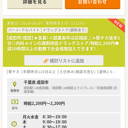
詳細を見る
お問い合わせ
■経験や勤務コースによりますが、経験の少ない方でも500万前
半スタートと業界TOP水準！
■職種や職域に合わせ、豊富な社内研修や外部組織と連携した研
修を用意されています
更新日：
2026/08/07
薬剤師求人ID：
521103
■薬剤師が中心の会社だからこそ活躍できるキャリアパスが多
種多様に用意されています。
パート・アルバイト
ドラッグストア(調剤あり)
■店舗拡大に伴い、エリアマネジャーや営業部長等のマネジメン
【成田市/成田】★急募！≪就業条件は応相談♪≫駅チカ徒歩2
トのポジションも増えます。
分◎内科メインの調剤併設ドラッグストア/時給2,200円◆
■在宅や教育等の専門性を活かせるスペシャリストを目指すこ
週20時間以上の勤務で社会保険加入できます！
とも可能です。
■その他にも、管理部門や商品部門等の本社スタッフなど活動領
検討リストに追加
域は多種多様です。
■在宅実施店舗は年々増加しており、在宅医療へもしっかりと関
わる事ができます。
駅チカ
年間休日120日以上
土日休み(相談可含む)
週休2.5日以上
■育児休暇は3歳まで取得が可能で、時短制度は小学5年生まで
時短勤務ができるよう変更予定です。
千葉県 成田市
■年間休日が120日とワークライフバランスが整っています
成田駅 (JR成田線)／成田駅 (JR成田エクスプレス)／京成成田駅 (京
勤務地
■日用品から常備薬まで、従業員割引制度など嬉しいメリットも
成本線)
たくさんあります！
時給2,200円～2,200円
給与
月火水金 8：30～19：00
木 9：00～19：00
土 8：30～17：00