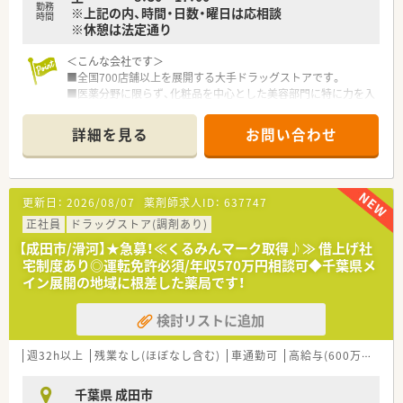
勤務
※上記の内、時間・日数・曜日は応相談
時間
※休憩は法定通り
＜こんな会社です＞
■全国700店舗以上を展開する大手ドラッグストアです。
■医薬分野に限らず、化粧品を中心とした美容部門に特に力を入
れています。
■人事制度や福利厚生が充実しておりますのでライフプランに
詳細を見る
お問い合わせ
合わせたご就業が可能です。
■全店舗に錠剤監査システム・音声入力システム・監査システム
導入し、機械化をはかり薬剤師に求められる対人業務に注力して
おります。
更新日：
2026/08/07
薬剤師求人ID：
637747
■売り上げも年々上昇し経営的にもしっかりしているので、長く
お勤めされたい方に特にお勧めです！
正社員
ドラッグストア(調剤あり)
■今後ドラッグストアでのキャリアを目指す方には最適な職場
【成田市/滑河】★急募！≪くるみんマーク取得♪≫ 借上げ社
です。
宅制度あり◎運転免許必須/年収570万円相談可◆千葉県メ
■OTC販売もあるため、接客業務に積極的に取り組んでいただけ
イン展開の地域に根差した薬局です！
る方大歓迎です。
■10％社割制度あり！お買い物にも便利♪
検討リストに追加
週32h以上
残業なし(ほぼなし含む)
車通勤可
高給与(600万円以上)
千葉県 成田市