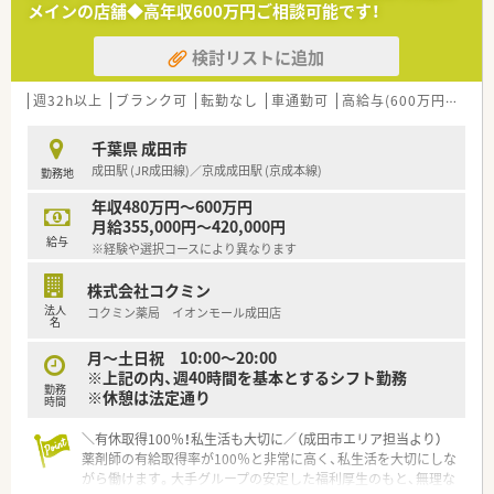
メインの店舗◆高年収600万円ご相談可能です！
広く展開している安定感抜群の企業となります。
■調剤業務とドラッグストアの分離申請を行なっているため、品
検討リストに追加
出しやレジ打ちなしで業務に専念できます。
■看護師やケアマネジャーなど多職種との連携が非常に活発で、
セルフメディケーションを力強く推進します。
週32h以上
ブランク可
転勤なし
車通勤可
高給与(600万円以上)
【職場環境と雰囲気】
千葉県 成田市
■社員全体の約7割が千葉県民で構成されており、地域に根差し
成田駅 (JR成田線)／京成成田駅 (京成本線)
勤務地
た雰囲気の職場です。
■平均勤続年数は10年を超えており、腰を据えて長く安心して働
年収480万円～600万円
き続けられる居心地の良い環境が整います。
月給355,000円～420,000円
■3名以上の仲間が集まる同好会には会社から補助金が出るな
給与
※経験や選択コースにより異なります
ど、社員同士の交流も活発に行われています。
株式会社コクミン
【こんな取り組みをしています】
法人
コクミン薬局 イオンモール成田店
■社内の保健師や管理栄養士による健康サポートプログラムを
名
実施し、社員の健康維持を全面支援します。
■自社独自の教育システムを構築しており、日々の学習成果が定
月～土日祝 10:00～20:00
期昇給へしっかりと還元される仕組みです。
※上記の内、週40時間を基本とするシフト勤務
勤務
■研修認定薬剤師制度の取得を全面的に奨励しており、資格取得
※休憩は法定通り
時間
にかかる費用の貸付制度なども整います。
＼有休取得100％！私生活も大切に／（成田市エリア担当より）
薬剤師の有給取得率が100％と非常に高く、私生活を大切にしな
がら働けます。大手グループの安定した福利厚生のもと、無理な