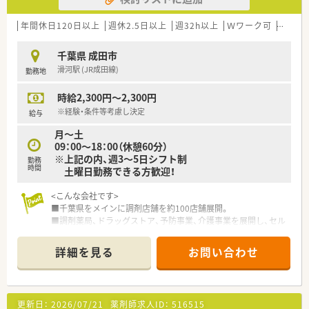
【例】管理薬剤師・店長・教育担当・エリア責任者・新規事業の立ち
上げ・バイヤー/商品開発等
年間休日120日以上
週休2.5日以上
週32h以上
Ｗワーク可
残業な
千葉県 成田市
滑河駅 (JR成田線)
勤務地
時給2,300円～2,300円
※経験・条件等考慮し決定
給与
月～土
09：00～18：00（休憩60分）
※上記の内、週3～5日シフト制
勤務
時間
土曜日勤務できる方歓迎！
<こんな会社です>
■千葉県をメインに調剤店舗を約100店舗展開。
■調剤薬局、ドラッグストア、予防事業、介護事業を展開し、セル
フメディケーションから在宅医療まで地域医療に幅広く貢献し
ています。
詳細を見る
お問い合わせ
■セルフメディケーションと在宅医療を推進し、看護師や管理栄
養士、ケアマネージャー、登録販売者など幅広い職種の従業員が
在籍しており職種を超えた連携で地域の健康をサポートしてい
ます。
更新日：
2026/07/21
薬剤師求人ID：
516515
■全店で分離申請となっており、調剤業務に専念できる就業環境