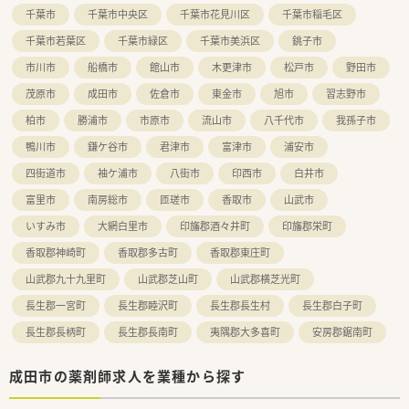
■最大20日間（1～4回分割）の長期連休の取得が可能となり、ほ
千葉市
千葉市中央区
千葉市花見川区
千葉市稲毛区
ぼ全員が取得をしています。
※（例）①20日、②10日＋10日、③10日＋5日＋5日 ④5日×4
千葉市若葉区
千葉市緑区
千葉市美浜区
銚子市
回 ※最低5日取得
市川市
船橋市
館山市
木更津市
松戸市
野田市
■年間休日が120～125日あるのでプライベートな時間を十分に
確保できます。
茂原市
成田市
佐倉市
東金市
旭市
習志野市
≪充実した教育制度でスキルアップが可能≫
柏市
勝浦市
市原市
流山市
八千代市
我孫子市
■ビジネススクール制度を活用し「マーケティング・経営管理」な
鴨川市
鎌ケ谷市
君津市
富津市
浦安市
どの科目の履修が可能です。
四街道市
袖ケ浦市
八街市
印西市
白井市
≪安心して長く働ける福利厚生制度≫
富里市
南房総市
匝瑳市
香取市
山武市
■育時休業は最大3年間の取得が可能、育児休職からの復帰率
「98.6％（昨年までの2年間平均）」です。
いすみ市
大網白里市
印旛郡酒々井町
印旛郡栄町
■育時時短勤務は、最大3時間の時間短縮する事ができ、お子様
が小学校卒業する迄取得が可能です。
香取郡神崎町
香取郡多古町
香取郡東庄町
■夫婦共に就業している事を条件に「ペア転勤制度」を利用すれ
山武郡九十九里町
山武郡芝山町
山武郡横芝光町
ば夫婦で転勤が可能です。
■子女教育手当・社宅手当･住宅助成など、プライベートな部分を
長生郡一宮町
長生郡睦沢町
長生郡長生村
長生郡白子町
支援してくれる福利厚生も充実しています。
長生郡長柄町
長生郡長南町
夷隅郡大多喜町
安房郡鋸南町
成田市の薬剤師求人を業種から探す