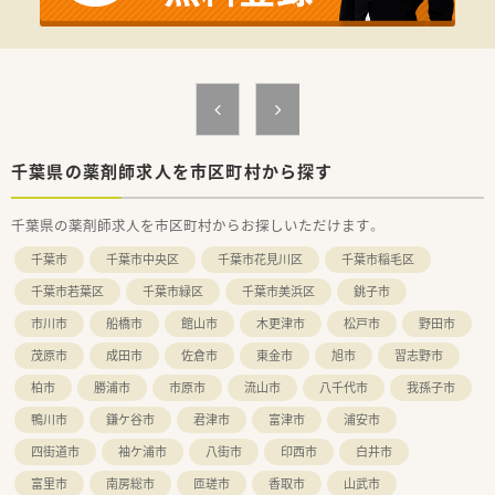
＜働き方＞
■店舗に人員を固定せず、流動的に入れ替えるシステムを導入し
ているため、仕事の仕方や人間関係が偏らず、円滑に業務が進み
ます。休みの調整もしやすいです。多数の社員との交流の機会が
増え、コミュニケーション能力もアップ！
■正社員は『専門職』と『総合職』での採用
・専門職…ご自宅より通勤できる範囲で配属
・総合職…ヘルプ等で各地を回る可能性ある働き方です。店舗に
縛られず、働けることも魅力です。（総合職は社宅もございま
千葉県の薬剤師求人を市区町村から探す
す！）
■育休復帰率100％！お子様がいらっしゃる社員にとっても働き
千葉県の薬剤師求人を市区町村からお探しいただけます。
やすい環境が整っています。
千葉市
千葉市中央区
千葉市花見川区
千葉市稲毛区
千葉市若葉区
千葉市緑区
千葉市美浜区
銚子市
市川市
船橋市
館山市
木更津市
松戸市
野田市
茂原市
成田市
佐倉市
東金市
旭市
習志野市
柏市
勝浦市
市原市
流山市
八千代市
我孫子市
鴨川市
鎌ケ谷市
君津市
富津市
浦安市
四街道市
袖ケ浦市
八街市
印西市
白井市
富里市
南房総市
匝瑳市
香取市
山武市