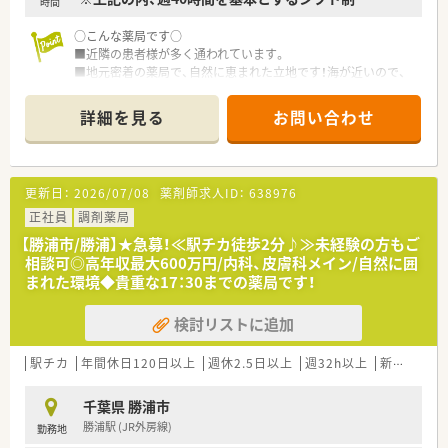
時間
○こんな薬局です○
■近隣の患者様が多く通われています。
■地元密着の薬局で、自然に恵まれた立地です！海が近いので、
マリンスポーツも楽しめます♪近くにアパート（社宅）がありま
すので、転居を伴う方も安心！
詳細を見る
お問い合わせ
■定期的に勉強会を開催しています。
○おススメポイント○
■高年収700万円のご相談が可能！年収アップを目指せます。
更新日：
2026/07/08
薬剤師求人ID：
638976
■正社員でもWワークの相談が出来ます。
■シフトは全店で一括管理している為、ヘルプの相談がしやすく
正社員
調剤薬局
お休みが取りやすい仕組みになっています。
【勝浦市/勝浦】★急募！≪駅チカ徒歩2分♪≫未経験の方もご
■ヘルプ体制充実…他店からのヘルプも多く、ヘルプに行くこと
相談可◎高年収最大600万円/内科、皮膚科メイン/自然に囲
も多いです。たくさんの薬局を見ることが出来るので勉強にな
まれた環境◆貴重な17：30までの薬局です！
る環境です。
検討リストに追加
〇こんな会社です〇
■IT・臨床検査・農業事業など約50社もの企業から成り立ってい
る大手企業なので安定性は抜群です。
駅チカ
年間休日120日以上
週休2.5日以上
週32h以上
新卒可
未
■役職関係なくフラットに意見交換が出来る組織運営を行って
います。
千葉県 勝浦市
■どの企業よりも最短でキャリアアップできる環境です。手を
勝浦駅 (JR外房線)
勤務地
挙げれば新規事業の立ち上げ等も挑戦できます。