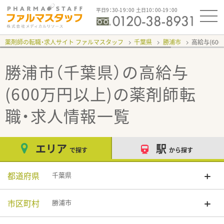
平日9：30-19：00 土日10：00-19：00
薬剤師の転職・求人サイト ファルマスタッフ
千葉県
勝浦市
高給与(60
勝浦市（千葉県）の高給与
(600万円以上)
の薬剤師転
職・求人情報一覧
エリア
駅
で探す
から探す
都道府県
千葉県
市区町村
勝浦市