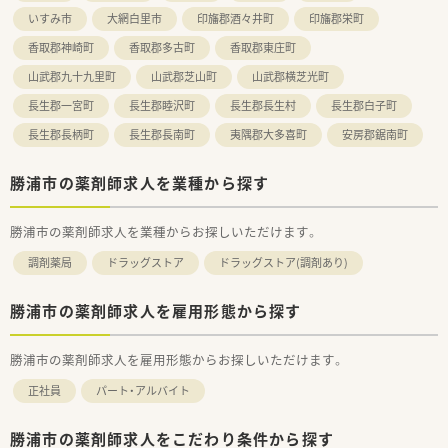
いすみ市
大網白里市
印旛郡酒々井町
印旛郡栄町
香取郡神崎町
香取郡多古町
香取郡東庄町
山武郡九十九里町
山武郡芝山町
山武郡横芝光町
長生郡一宮町
長生郡睦沢町
長生郡長生村
長生郡白子町
長生郡長柄町
長生郡長南町
夷隅郡大多喜町
安房郡鋸南町
勝浦市の薬剤師求人を業種から探す
勝浦市の薬剤師求人を業種からお探しいただけます。
調剤薬局
ドラッグストア
ドラッグストア(調剤あり)
勝浦市の薬剤師求人を雇用形態から探す
勝浦市の薬剤師求人を雇用形態からお探しいただけます。
正社員
パート・アルバイト
勝浦市の薬剤師求人をこだわり条件から探す