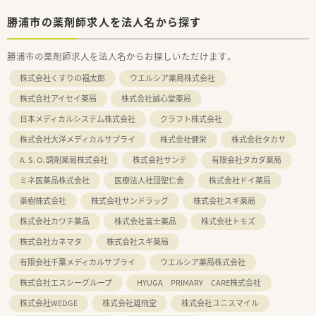
勝浦市の薬剤師求人を法人名から探す
勝浦市の薬剤師求人を法人名からお探しいただけます。
株式会社くすりの福太郎
ウエルシア薬局株式会社
株式会社アイセイ薬局
株式会社誠心堂薬局
日本メディカルシステム株式会社
クラフト株式会社
株式会社大洋メディカルサプライ
株式会社健栄
株式会社タカサ
A. S. O. 調剤薬局株式会社
株式会社サンテ
有限会社タカダ薬局
ミネ医薬品株式会社
医療法人社団聖仁会
株式会社ドイ薬局
薬樹株式会社
株式会社サンドラッグ
株式会社スギ薬局
株式会社カワチ薬品
株式会社富士薬品
株式会社トモズ
株式会社カネマタ
株式会社スギ薬局
有限会社千葉メディカルサプライ
ウエルシア薬局株式会社
株式会社エスシーグループ
HYUGA PRIMARY CARE株式会社
株式会社WEDGE
株式会社雄飛堂
株式会社ユニスマイル