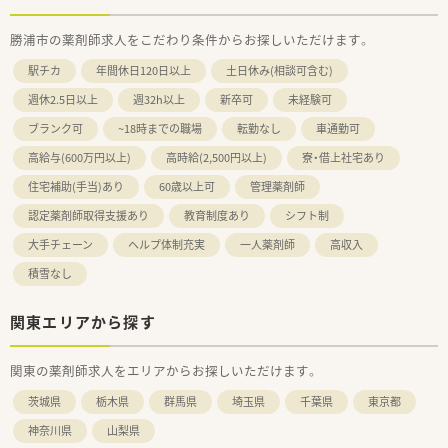
勝浦市の薬剤師求人をこだわり条件からお探しいただけます。
駅チカ
年間休日120日以上
土日休み(相談可含む)
週休2.5日以上
週32h以上
新卒可
未経験可
ブランク可
~18時までの職場
転勤なし
車通勤可
高給与(600万円以上)
高時給(2,500円以上)
寮・借上社宅あり
住宅補助(手当)あり
60歳以上可
管理薬剤師
認定薬剤師取得支援あり
教育制度あり
シフト制
大手チェーン
ヘルプ体制充実
一人薬剤師
高収入
積雪なし
関東エリアから探す
関東の薬剤師求人をエリアからお探しいただけます。
茨城県
栃木県
群馬県
埼玉県
千葉県
東京都
神奈川県
山梨県