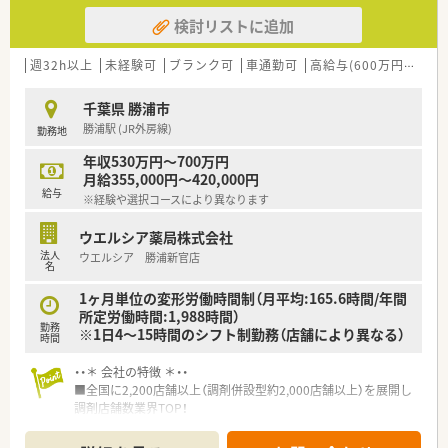
検討リストに追加
週32h以上
未経験可
ブランク可
車通勤可
高給与(600万円以上)
千葉県 勝浦市
勝浦駅 (JR外房線)
勤務地
年収530万円～700万円
月給355,000円～420,000円
給与
※経験や選択コースにより異なります
ウエルシア薬局株式会社
法人
ウエルシア 勝浦新官店
名
1ヶ月単位の変形労働時間制（月平均:165.6時間/年間
所定労働時間:1,988時間）
勤務
※1日4～15時間のシフト制勤務（店舗により異なる）
時間
・・＊ 会社の特徴 ＊・・
■全国に2,200店舗以上（調剤併設型約2,000店舗以上）を展開し
調剤店舗数業界TOP！
■店舗拡大に伴いキャリアアップできるポジションが多数あり！
頑張り次第で高給与も可能！