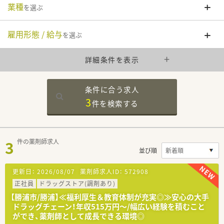
業種
を選ぶ
雇用形態 / 給与
を選ぶ
詳細条件を表示
条件に合う求人
3
件を
検索する
3
件の薬剤師求人
並び順
更新日：
2026/08/07
薬剤師求人ID：
572908
正社員
ドラッグストア(調剤あり)
【勝浦市/勝浦】≪福利厚生＆教育体制が充実◎≫安心の大手
ドラッグチェーン！年収515万円～/幅広い経験を積むこと
ができ、薬剤師として成長できる環境◎