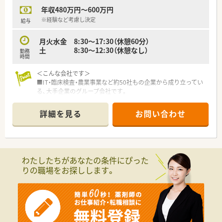
■30代役員も多数輩出！モチベーション･積極性のある方に対し
年収480万円～600万円
て出世ポジションは多数！年齢は問いません。
※経験など考慮し決定
給与
〇働き方について○
■シフトは1週間単位で作成し、本社で勤怠を管理しているの
月火水金 8:30～17:30（休憩60分）
で、急なお休みにも対応できる体制を整えています。
土 8:30～12:30（休憩なし）
勤務
■人員配置は流動性を意識しているのでマンネリ化を感じにく
時間
い環境になっています。
■複数店舗で勤務出来るので、全科に精通するスキルを身に着け
＜こんな会社です＞
ることが出来ます！
■IT・臨床検査・農業事業など約50社もの企業から成り立ってい
■システムで働き易さをサポート…「薬歴MEDIX（メディクス）」
る、大手企業のグループ会社です。
で薬歴入力業務をスピーディに「調剤鑑査システムBarrera（バ
レラ）」
＜社風＞
詳細を見る
お問い合わせ
で安心して調剤が出来る様に現場をサポートしてくれる仕
■トップダウンの『縦の組織』ではなく、サークルの様な『横の組
組みづくりをしてくれています。
織』です。みんなで考え・行動する方針なのでやりがいをもって
働く事が可能です。
■30代で役員という方も多数おり、中には30代半ばで子会社の
社長として活躍している方もいます。若手社員も活躍できる環
わたしたちがあなたの条件にぴった
境です！年齢ではなく、自分から手を挙げれば色んな仕事へチャ
りの職場をお探しします。
レンジする事ができる環境があるのでモチベーション･積極性の
ある方であれば、どの企業よりも最短で取締役になる事も夢では
ありません。
■会社の利益に繋がる事をした社員には、会長よりインセンティ
ブが支給される事がございます。