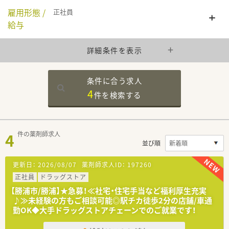
雇用形態 /
正社員
給与
詳細条件を表示
条件に合う求人
4
件を
検索する
4
件の薬剤師求人
並び順
更新日：
2026/08/07
薬剤師求人ID：
197260
正社員
ドラッグストア
【勝浦市/勝浦】★急募！≪社宅・住宅手当など福利厚生充実
♪≫未経験の方もご相談可能◎駅チカ徒歩2分の店舗/車通
勤OK◆大手ドラッグストアチェーンでのご就業です！