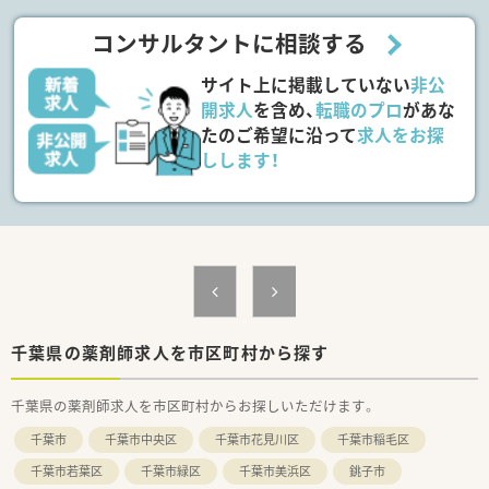
ある方であれば、どの企業よりも最短で取締役になる事も夢では
ありません。
コンサルタントに相談する
■会社の利益に繋がる事をした社員には、会長よりインセンティ
ブが支給される事がございます。
サイト上に掲載していない
非公
＜働き方＞
開求人
を含め、
転職のプロ
があな
■店舗に人員を固定せず、流動的に入れ替えるシステムを導入し
たのご希望に沿って
求人をお探
ているため、仕事の仕方や人間関係が偏らず、円滑に業務が進み
しします！
ます。休みの調整もしやすいです。多数の社員との交流の機会が
増え、コミュニケーション能力もアップ！
■正社員は『専門職』と『総合職』での採用
・専門職…ご自宅より通勤できる範囲で配属
・総合職…ヘルプ等で各地を回る可能性ある働き方です。店舗に
縛られず、働けることも魅力です。（総合職は社宅もございま
す！）
■育休復帰率100％！お子様がいらっしゃる社員にとっても働き
やすい環境が整っています。
千葉県の薬剤師求人を市区町村から探す
千葉県の薬剤師求人を市区町村からお探しいただけます。
千葉市
千葉市中央区
千葉市花見川区
千葉市稲毛区
千葉市若葉区
千葉市緑区
千葉市美浜区
銚子市