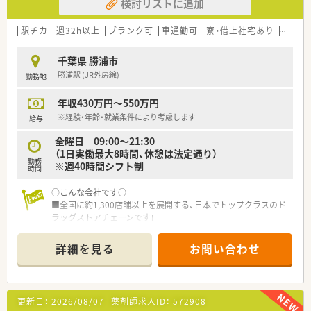
検討リストに追加
駅チカ
週32h以上
ブランク可
車通勤可
寮・借上社宅あり
認定薬
千葉県 勝浦市
勝浦駅 (JR外房線)
勤務地
年収430万円～550万円
※経験・年齢・就業条件により考慮します
給与
全曜日 09:00～21:30
（1日実働最大8時間、休憩は法定通り）
勤務
※週40時間シフト制
時間
○こんな会社です○
■全国に約1,300店舗以上を展開する、日本でトップクラスのド
ラッグストアチェーンです！
調剤業務だけでなく、在宅や介護、OTCまで経験が積めます。
■安心の複数薬剤師での薬局経営！
詳細を見る
お問い合わせ
1薬局あたりの薬剤師人数は平均5.5人と複数体制です。
1人あたりの対応処方箋枚数は平均18枚になりますので、丁寧
に調剤をする事が可能です。
一人あたりの仕事量を減らし過誤の防止に努めています。（調
更新日：
2026/08/07
薬剤師求人ID：
572908
剤過誤率0.0031％以下）