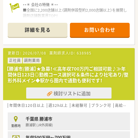
・・＊ 会社の特徴 ＊・・
■全国に2,200店舗以上（調剤併設型約2,000店舗以上）を展開し
調剤店舗数業界TOP！
■店舗拡大に伴いキャリアアップできるポジションが多数あり！
頑張り次第で高給与も可能！
詳細を見る
お問い合わせ
■経験や勤務コースによりますが、経験の少ない方でも500万前
半スタートと業界TOP水準！
■職種や職域に合わせ、豊富な社内研修や外部組織と連携した研
修を用意されています
更新日：
2026/07/08
薬剤師求人ID：
638985
■薬剤師が中心の会社だからこそ活躍できるキャリアパスが多
種多様に用意されています。
正社員
調剤薬局
■店舗拡大に伴い、エリアマネジャーや営業部長等のマネジメン
【勝浦市/勝浦】★急募！≪高年収700万円ご相談可能♪≫年
トのポジションも増えます。
間休日123日◎勤務コース選択可＆条件により社宅あり/整
■在宅や教育等の専門性を活かせるスペシャリストを目指すこ
形外科メイン◆駅から圏内で通勤も便利です！
とも可能です。
■その他にも、管理部門や商品部門等の本社スタッフなど活動領
検討リストに追加
域は多種多様です。
■在宅実施店舗は年々増加しており、在宅医療へもしっかりと関
わる事ができます。
年間休日120日以上
週32h以上
未経験可
ブランク可
高給与(600万円以上)
■育児休暇は3歳まで取得が可能で、時短制度は小学5年生まで
時短勤務ができるよう変更予定です。
千葉県 勝浦市
■年間休日が120日とワークライフバランスが整っています
勝浦駅 (JR外房線)
勤務地
■日用品から常備薬まで、従業員割引制度など嬉しいメリットも
たくさんあります！
年収500万円～700万円