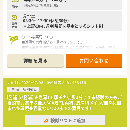
※経験などを考慮し決定
給与
月～土
08:30～17:30（休憩60分）
勤務
※上記の内、週40時間を基本とするシフト制
時間
○こんな薬局です○
■近隣の患者様が多く通われています。
■地元密着の薬局で、自然に恵まれた立地です！海が近いので、
マリンスポーツも楽しめます♪近くにアパート（社宅）がありま
すので、転居を伴う方も安心！
詳細を見る
お問い合わせ
■定期的に勉強会を開催しています。
○おススメポイント○
■高年収700万円のご相談が可能！年収アップを目指せます。
更新日：
2026/07/08
薬剤師求人ID：
638976
■正社員でもWワークの相談が出来ます。
■シフトは全店で一括管理している為、ヘルプの相談がしやすく
正社員
調剤薬局
お休みが取りやすい仕組みになっています。
【勝浦市/勝浦】★急募！≪駅チカ徒歩2分♪≫未経験の方もご
■ヘルプ体制充実…他店からのヘルプも多く、ヘルプに行くこと
相談可◎高年収最大600万円/内科、皮膚科メイン/自然に囲
も多いです。たくさんの薬局を見ることが出来るので勉強にな
まれた環境◆貴重な17：30までの薬局です！
る環境です。
検討リストに追加
〇こんな会社です〇
■IT・臨床検査・農業事業など約50社もの企業から成り立ってい