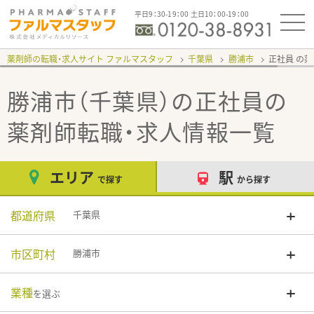
平日9：30-19：00 土日10：00-19：00
薬剤師の転職・求人サイト ファルマスタッフ
千葉県
勝浦市
正社員
勝浦市（千葉県）の正社員
の
薬剤師転職・求人情報一覧
エリア
駅
で探す
から探す
都道府県
千葉県
市区町村
勝浦市
業種
を選ぶ