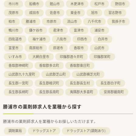
市川市
船橋市
館山市
木更津市
松戸市
野田市
茂原市
成田市
佐倉市
東金市
旭市
習志野市
柏市
勝浦市
市原市
流山市
八千代市
我孫子市
鴨川市
鎌ケ谷市
君津市
富津市
浦安市
四街道市
袖ケ浦市
八街市
印西市
白井市
富里市
南房総市
匝瑳市
香取市
山武市
いすみ市
大網白里市
印旛郡酒々井町
印旛郡栄町
香取郡神崎町
香取郡多古町
香取郡東庄町
山武郡九十九里町
山武郡芝山町
山武郡横芝光町
長生郡一宮町
長生郡睦沢町
長生郡長生村
長生郡白子町
長生郡長柄町
長生郡長南町
夷隅郡大多喜町
安房郡鋸南町
勝浦市の薬剤師求人を業種から探す
勝浦市の薬剤師求人を業種からお探しいただけます。
調剤薬局
ドラッグストア
ドラッグストア(調剤あり)