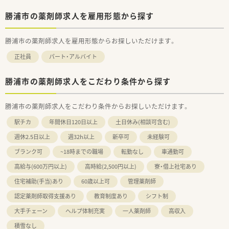
勝浦市の薬剤師求人を雇用形態から探す
勝浦市の薬剤師求人を雇用形態からお探しいただけます。
正社員
パート・アルバイト
勝浦市の薬剤師求人をこだわり条件から探す
勝浦市の薬剤師求人をこだわり条件からお探しいただけます。
駅チカ
年間休日120日以上
土日休み(相談可含む)
週休2.5日以上
週32h以上
新卒可
未経験可
ブランク可
~18時までの職場
転勤なし
車通勤可
高給与(600万円以上)
高時給(2,500円以上)
寮・借上社宅あり
住宅補助(手当)あり
60歳以上可
管理薬剤師
認定薬剤師取得支援あり
教育制度あり
シフト制
大手チェーン
ヘルプ体制充実
一人薬剤師
高収入
積雪なし