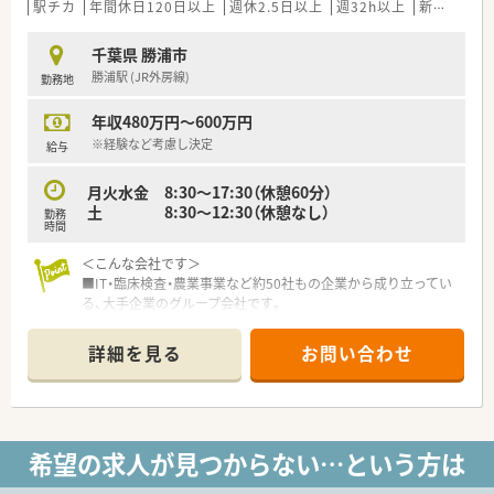
る大手企業なので安定性は抜群です。
駅チカ
年間休日120日以上
週休2.5日以上
週32h以上
新卒可
未
■役職関係なくフラットに意見交換が出来る組織運営を行って
います。
千葉県 勝浦市
■どの企業よりも最短でキャリアアップできる環境です。手を
勝浦駅 (JR外房線)
勤務地
挙げれば新規事業の立ち上げ等も挑戦できます。
■30代役員も多数輩出！モチベーション･積極性のある方に対し
年収480万円～600万円
て出世ポジションは多数！年齢は問いません。
※経験など考慮し決定
給与
〇働き方について○
■シフトは1週間単位で作成し、本社で勤怠を管理しているの
月火水金 8:30～17:30（休憩60分）
で、急なお休みにも対応できる体制を整えています。
土 8:30～12:30（休憩なし）
勤務
■人員配置は流動性を意識しているのでマンネリ化を感じにく
時間
い環境になっています。
■複数店舗で勤務出来るので、全科に精通するスキルを身に着け
＜こんな会社です＞
ることが出来ます！
■IT・臨床検査・農業事業など約50社もの企業から成り立ってい
■システムで働き易さをサポート…「薬歴MEDIX（メディクス）」
る、大手企業のグループ会社です。
で薬歴入力業務をスピーディに「調剤鑑査システムBarrera（バ
レラ）」
＜社風＞
詳細を見る
お問い合わせ
で安心して調剤が出来る様に現場をサポートしてくれる仕
■トップダウンの『縦の組織』ではなく、サークルの様な『横の組
組みづくりをしてくれています。
織』です。みんなで考え・行動する方針なのでやりがいをもって
働く事が可能です。
■30代で役員という方も多数おり、中には30代半ばで子会社の
社長として活躍している方もいます。若手社員も活躍できる環
希望の求人が見つからない…という方は
境です！年齢ではなく、自分から手を挙げれば色んな仕事へチャ
レンジする事ができる環境があるのでモチベーション･積極性の