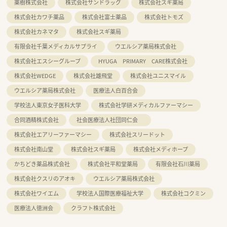
薬樹株式会社
株式会社サンドラッグ
株式会社スギ薬局
株式会社カワチ薬品
株式会社富士薬品
株式会社トモズ
株式会社カネマタ
株式会社スギ薬局
有限会社千葉メディカルサプライ
ウエルシア薬局株式会社
株式会社エスシーグループ
HYUGA PRIMARY CARE株式会社
株式会社WEDGE
株式会社雄飛堂
株式会社ユニスマイル
ウエルシア薬局株式会社
医療法人白百合会
学校法人東京女子医科大学
株式会社学研メディカルファーマシー
合同酒精株式会社
社会医療法人社団同仁会
株式会社エアリーファーマシー
株式会社スリードット
株式会社南山堂
株式会社スギ薬局
株式会社メディホープ
かちどき薬品株式会社
株式会社平和堂薬局
有限会社石川薬局
株式会社クスリのアオキ
ウエルシア薬局株式会社
株式会社ワイエム
学校法人国際医療福祉大学
株式会社コクミン
医療法人徳洲会
クラフト株式会社