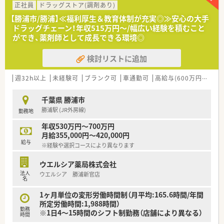
調剤薬局採用の場合、会社の指示でOTC店舗への異動はありま
正社員
ドラッグストア(調剤あり)
せん。
【勝浦市/勝浦】≪福利厚生＆教育体制が充実◎≫安心の大手
■福利厚生が充実しており長期的就業ができる環境です！
ドラッグチェーン！年収515万円～/幅広い経験を積むこと
通常1歳半までの育児休暇ですが、2歳まで延長することが可
ができ、薬剤師として成長できる環境◎
能です。
また、時短勤務制度は小学校卒業まで時短をすることが可能で
検討リストに追加
業界最長クラスです。
時短勤務の際、勤務時間は5・6・7時間から選ぶ事が出来るのも
魅力の一つ！
週32h以上
未経験可
ブランク可
車通勤可
高給与(600万円以上)
結果、育休の復帰率は97.6％という高水準を保っております。
■充実した充実した教育カリキュラムを整えています！
千葉県 勝浦市
入社後3年間の基本教育、20年後のキャリアを見据えた教育プ
勝浦駅 (JR外房線)
勤務地
ログラムなどを充実させています。
年収530万円～700万円
月給355,000円～420,000円
給与
※経験や選択コースにより異なります
ウエルシア薬局株式会社
法人
ウエルシア 勝浦新官店
名
1ヶ月単位の変形労働時間制（月平均:165.6時間/年間
所定労働時間:1,988時間）
勤務
※1日4～15時間のシフト制勤務（店舗により異なる）
時間