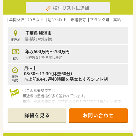
検討リストに追加
年間休日120日以上
週32h以上
未経験可
ブランク可
高給与(600万円以上)
千葉県 勝浦市
勝浦駅 (JR外房線)
勤務地
年収500万円～700万円
※経験などを考慮し決定
給与
月～土
08:30～17:30（休憩60分）
勤務
※上記の内、週40時間を基本とするシフト制
時間
○こんな薬局です○
■近隣の患者様が多く通われています。
■地元密着の薬局で、自然に恵まれた立地です！海が近いので、
マリンスポーツも楽しめます♪近くにアパート（社宅）がありま
すので、転居を伴う方も安心！
詳細を見る
お問い合わせ
■定期的に勉強会を開催しています。
○おススメポイント○
■高年収700万円のご相談が可能！年収アップを目指せます。