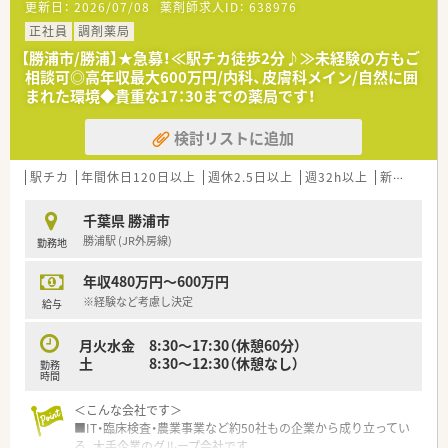
更新日：
2026/07/08
薬剤師求人ID：
638976
■正社員でもWワークの相談が出来ます。
■シフトは全店で一括管理している為、ヘルプの相談がしやすく
正社員
調剤薬局
お休みが取りやすい仕組みになっています。
【勝浦市/勝浦】★急募！≪駅チカ徒歩2分♪≫未経験の方もご
■ヘルプ体制充実…他店からのヘルプも多く、ヘルプに行くこと
相談可◎高年収最大600万円/内科、皮膚科メイン/自然に囲
も多いです。たくさんの薬局を見ることが出来るので勉強にな
まれた環境◆貴重な17：30までの薬局です！
る環境です。
検討リストに追加
〇こんな会社です〇
■IT・臨床検査・農業事業など約50社もの企業から成り立ってい
る大手企業なので安定性は抜群です。
駅チカ
年間休日120日以上
週休2.5日以上
週32h以上
新卒可
未
■役職関係なくフラットに意見交換が出来る組織運営を行って
います。
千葉県 勝浦市
■どの企業よりも最短でキャリアアップできる環境です。手を
勝浦駅 (JR外房線)
勤務地
挙げれば新規事業の立ち上げ等も挑戦できます。
■30代役員も多数輩出！モチベーション･積極性のある方に対し
年収480万円～600万円
て出世ポジションは多数！年齢は問いません。
※経験など考慮し決定
給与
〇働き方について○
■シフトは1週間単位で作成し、本社で勤怠を管理しているの
月火水金 8:30～17:30（休憩60分）
で、急なお休みにも対応できる体制を整えています。
土 8:30～12:30（休憩なし）
勤務
■人員配置は流動性を意識しているのでマンネリ化を感じにく
時間
い環境になっています。
■複数店舗で勤務出来るので、全科に精通するスキルを身に着け
＜こんな会社です＞
ることが出来ます！
■IT・臨床検査・農業事業など約50社もの企業から成り立ってい
■システムで働き易さをサポート…「薬歴MEDIX（メディクス）」
る、大手企業のグループ会社です。