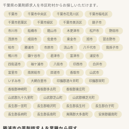
■育休復帰率100％！お子様がいらっしゃる社員にとっても働き
千葉県の薬剤師求人を市区町村からお探しいただけます。
やすい環境が整っています。
千葉市
千葉市中央区
千葉市花見川区
千葉市稲毛区
千葉市若葉区
千葉市緑区
千葉市美浜区
銚子市
市川市
船橋市
館山市
木更津市
松戸市
野田市
茂原市
成田市
佐倉市
東金市
旭市
習志野市
柏市
勝浦市
市原市
流山市
八千代市
我孫子市
鴨川市
鎌ケ谷市
君津市
富津市
浦安市
四街道市
袖ケ浦市
八街市
印西市
白井市
富里市
南房総市
匝瑳市
香取市
山武市
いすみ市
大網白里市
印旛郡酒々井町
印旛郡栄町
香取郡神崎町
香取郡多古町
香取郡東庄町
山武郡九十九里町
山武郡芝山町
山武郡横芝光町
長生郡一宮町
長生郡睦沢町
長生郡長生村
長生郡白子町
長生郡長柄町
長生郡長南町
夷隅郡大多喜町
安房郡鋸南町
勝浦市の薬剤師求人を業種から探す