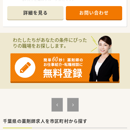
で薬歴入力業務をスピーディに「調剤鑑査システムBarrera（バ
レラ）」
＜社風＞
詳細を見る
お問い合わせ
で安心して調剤が出来る様に現場をサポートしてくれる仕
■トップダウンの『縦の組織』ではなく、サークルの様な『横の組
組みづくりをしてくれています。
織』です。みんなで考え・行動する方針なのでやりがいをもって
働く事が可能です。
■30代で役員という方も多数おり、中には30代半ばで子会社の
社長として活躍している方もいます。若手社員も活躍できる環
わたしたちがあなたの条件にぴった
境です！年齢ではなく、自分から手を挙げれば色んな仕事へチャ
りの職場をお探しします。
レンジする事ができる環境があるのでモチベーション･積極性の
ある方であれば、どの企業よりも最短で取締役になる事も夢では
ありません。
■会社の利益に繋がる事をした社員には、会長よりインセンティ
ブが支給される事がございます。
＜働き方＞
■店舗に人員を固定せず、流動的に入れ替えるシステムを導入し
ているため、仕事の仕方や人間関係が偏らず、円滑に業務が進み
ます。休みの調整もしやすいです。多数の社員との交流の機会が
増え、コミュニケーション能力もアップ！
■正社員は『専門職』と『総合職』での採用
・専門職…ご自宅より通勤できる範囲で配属
・総合職…ヘルプ等で各地を回る可能性ある働き方です。店舗に
縛られず、働けることも魅力です。（総合職は社宅もございま
千葉県の薬剤師求人を市区町村から探す
す！）