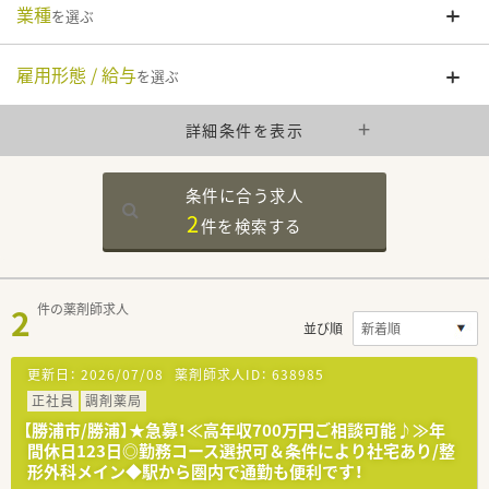
業種
を選ぶ
雇用形態 / 給与
を選ぶ
詳細条件を表示
条件に合う求人
2
件を
検索する
2
件の薬剤師求人
並び順
更新日：
2026/07/08
薬剤師求人ID：
638985
正社員
調剤薬局
【勝浦市/勝浦】★急募！≪高年収700万円ご相談可能♪≫年
間休日123日◎勤務コース選択可＆条件により社宅あり/整
形外科メイン◆駅から圏内で通勤も便利です！