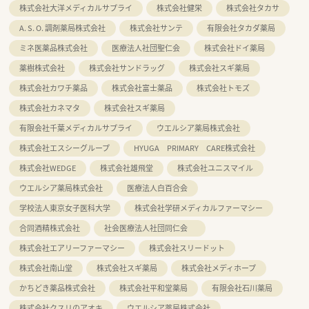
株式会社大洋メディカルサプライ
株式会社健栄
株式会社タカサ
A. S. O. 調剤薬局株式会社
株式会社サンテ
有限会社タカダ薬局
ミネ医薬品株式会社
医療法人社団聖仁会
株式会社ドイ薬局
薬樹株式会社
株式会社サンドラッグ
株式会社スギ薬局
株式会社カワチ薬品
株式会社富士薬品
株式会社トモズ
株式会社カネマタ
株式会社スギ薬局
有限会社千葉メディカルサプライ
ウエルシア薬局株式会社
株式会社エスシーグループ
HYUGA PRIMARY CARE株式会社
株式会社WEDGE
株式会社雄飛堂
株式会社ユニスマイル
ウエルシア薬局株式会社
医療法人白百合会
学校法人東京女子医科大学
株式会社学研メディカルファーマシー
合同酒精株式会社
社会医療法人社団同仁会
株式会社エアリーファーマシー
株式会社スリードット
株式会社南山堂
株式会社スギ薬局
株式会社メディホープ
かちどき薬品株式会社
株式会社平和堂薬局
有限会社石川薬局
株式会社クスリのアオキ
ウエルシア薬局株式会社