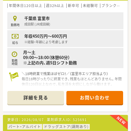
年間休日120日以上
週32h以上
新卒可
未経験可
ブランク可
残業
千葉県 富里市
成田駅 (JR成田線)
勤務地
年収450万円～600万円
※経験・年齢により考慮します
給与
月～土
09:00～18:00（休憩60分）
勤務
※上記の内、週5日シフト勤務
時間
＼18時終業で残業ほぼゼロ！／（富里市エリア担当より）
毎日18時ぴったりに終業でき、残業もほとんどありません。年間
休日120日以上なので、私生活を大切にしながら働けます。
＊------------------------------------------＊
【店舗情報と応需状況について】
詳細を見る
お問い合わせ
■最寄り駅の成田駅からバスで20分ほどの場所に位置してお
り、地域に根差した医療を提供する調剤薬局です。
■門前のなのはな眼科・内科から処方箋を1日30枚ほど応需して
おり、眼科と内科の専門性を深く学べます。
更新日：
2026/08/07
薬剤師求人ID：
525691
■外来だけでなく個人宅や施設への在宅医療にも注力しており、
ホスピスからの応需も含め需要が高まっています。
パート・アルバイト
ドラッグストア(調剤あり)