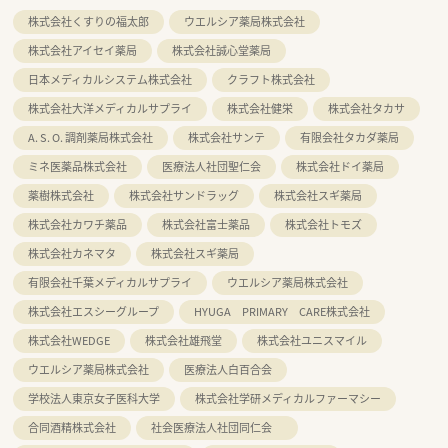
株式会社くすりの福太郎
ウエルシア薬局株式会社
株式会社アイセイ薬局
株式会社誠心堂薬局
日本メディカルシステム株式会社
クラフト株式会社
株式会社大洋メディカルサプライ
株式会社健栄
株式会社タカサ
A. S. O. 調剤薬局株式会社
株式会社サンテ
有限会社タカダ薬局
ミネ医薬品株式会社
医療法人社団聖仁会
株式会社ドイ薬局
薬樹株式会社
株式会社サンドラッグ
株式会社スギ薬局
株式会社カワチ薬品
株式会社富士薬品
株式会社トモズ
株式会社カネマタ
株式会社スギ薬局
有限会社千葉メディカルサプライ
ウエルシア薬局株式会社
株式会社エスシーグループ
HYUGA PRIMARY CARE株式会社
株式会社WEDGE
株式会社雄飛堂
株式会社ユニスマイル
ウエルシア薬局株式会社
医療法人白百合会
学校法人東京女子医科大学
株式会社学研メディカルファーマシー
合同酒精株式会社
社会医療法人社団同仁会