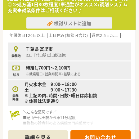
ます。
◎≫処方箋1日80枚程度！車通勤がオススメ/調剤システム
充実◆就業条件はご相談ください♪
＜設備について＞
■薬局管理システムを採用し各店舗をオンライン化、重複投与、
検討リストに追加
相互作用、副作用を一元管理しています。
■在庫管理もリアルタイムで確認可能です。
■ITシステムを活用し、業務連絡やお薬情報、研修情報などを本
年間休日120日以上
土日休み(相談可含む)
週休2.5日以上
週32h以
社と店舗間で共有しています。
千葉県 富里市
＜研修体制＞
芝山千代田駅 (芝山鉄道線)
勤務地
■定例勉強会を実施し、社員の医療知識の底上げに努めていま
す。
時給1,700円～2,100円
■研修認定薬剤師制度を奨励し薬剤師の育成に力を注いでいま
す。
※就業曜日・就業時間帯・経験による
給与
月火水木金 9：00～18：00
土 9：00～17：30
※上記の内、時間・日数・曜日は応相談
勤務
時間
※休憩は法定通り
＼こんな薬局です／
■芝山千代田駅から車11分程度
■複数の診療科のある病院の門前薬局です
■月～金は18:00、土曜は17:30閉局のため、ワークライフバラン
スを重視している方にオススメです。
詳細を見る
お問い合わせ