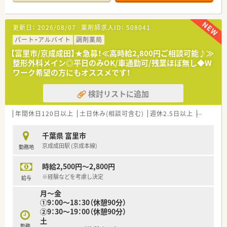
■全店舗に錠剤監査システム・音声入力システム・監査システム
導入し、機械化をはかり薬剤師に求められる対人業務に注力して
おります。
更新日：
2026/08/07
薬剤師求人ID：
508041
■売り上げも年々上昇し経営的にもしっかりしているので、長く
お勤めされたい方に特にお勧めです！
パート・アルバイト
調剤薬局
■今後ドラッグストアでのキャリアを目指す方には最適な職場
【富里市/京成成田】★急募！≪高時給2,800円ご相談可能♪≫
です。
整形外科メイン◎平日のみOK/車通勤可/残業ほぼ無し◆W
■OTC販売もあるため、接客業務に積極的に取り組んでいただけ
ワーク希望の方にもオススメです！
る方大歓迎です。
■10％社割制度あり！お買い物にも便利♪
検討リストに追加
年間休日120日以上
土日休み(相談可含む)
週休2.5日以上
週32h以
千葉県 富里市
京成成田駅 (京成本線)
勤務地
時給2,500円～2,800円
※経験などを考慮し決定
給与
月～金
①9：00～18：30（休憩90分）
②9：30～19：00（休憩90分）
土
勤務