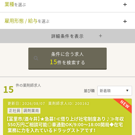
業種
を選ぶ
雇用形態 / 給与
を選ぶ
詳細条件を表示
条件に合う求人
15
件を
検索する
15
件の薬剤師求人
並び順
更新日：
2026/08/07
薬剤師求人ID：
200162
正社員
調剤薬局
【富里市/酒々井】★急募！≪借り上げ社宅制度あり♪≫年収
550万円ご相談可能◎車通勤OK/9:00～18:00開局◆在宅
業務に力を入れているドラッグストアです！