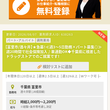
ご希望の方には在宅医療の分野などへ進んでいくことも可能で、
薬剤師としてスキルアップを目指していけます。
更新日：
2026/08/07
薬剤師求人ID：
638263
パート・アルバイト
調剤薬局
【富里市/酒々井】★急募！≪週3～5日勤務×パート募集◎≫
週20時間で社会保険加入♪車通勤OK◆千葉県に根差した
ドラッグストアでのご就業です！
検討リストに追加
年間休日120日以上
週休2.5日以上
週32h以上
Ｗワーク可
残業な
千葉県 富里市
酒々井駅 (JR成田線)
勤務地
時給2,000円～2,200円
※経験・条件等考慮し決定
給与