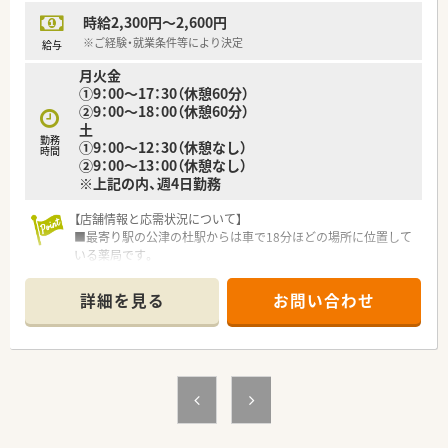
時給2,300円～2,600円
※ご経験・就業条件等により決定
給与
月火金
①9：00～17：30（休憩60分）
②9：00～18：00（休憩60分）
土
勤務
①9：00～12：30（休憩なし）
時間
②9：00～13：00（休憩なし）
※上記の内、週4日勤務
【店舗情報と応需状況について】
■最寄り駅の公津の杜駅からは車で18分ほどの場所に位置して
いる薬局です。
■近隣の内科クリニックから、内科・リウマチ科の処方箋を応需
します。
詳細を見る
お問い合わせ
■1日の処方箋枚数は約60枚で、薬剤師1.5名体制でゆとりをも
って対応します。
【想定されるモデル賃金】
■パート勤務では時給2,600円のご相談もOK、スキルに見合った
給与体系です。
【やりがい/おすすめポイント】