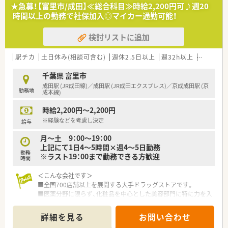
★急募！【富里市/成田】≪総合科目≫時給2,200円可♪週20
【募集背景と求める人物像について】
時間以上の勤務で社保加入◎マイカー通勤可能！
■施設在宅のニーズや新規応需が順調に増加しているため、体制
を強化して患者様へ寄り添う正社員を増員募集します。
検討リストに追加
■年齢を問わず幅広く受け入れており、地域密着の環境で周囲の
スタッフと協調性を持って働ける方を求めています。
■未経験の方やブランクをお持ちの方でも、在宅医療に対して高
駅チカ
土日休み(相談可含む)
週休2.5日以上
週32h以上
ブランク
い関心があり前向きに取り組める方を歓迎します。
千葉県 富里市
【法人特徴について】
成田駅 (JR成田線)／成田駅 (JR成田エクスプレス)／京成成田駅 (京
勤務地
■千葉県と茨城県のエリアに密着した薬局運営を行っており、地
成本線)
域住民の健康を長年支え続けている安定企業です。
時給2,200円～2,200円
■代表取締役が現場の薬剤師として共に勤務しているため、意見
が通りやすく非常に風通しが良い社風が魅力です。
※経験などを考慮し決定
給与
■社長が薬剤師会理事などを務めているため、業界の最新トレン
月～土 9：00～19：00
ドやエリアの確かな情報が素早く入る環境です。
上記にて1日4～5時間×週4～5日勤務
勤務
※ラスト19：00まで勤務できる方歓迎
時間
＜こんな会社です＞
■全国700店舗以上を展開する大手ドラッグストアです。
■医薬分野に限らず、化粧品を中心とした美容部門に特に力を入
れています。
■人事制度や福利厚生が充実しておりますのでライフプランに
詳細を見る
お問い合わせ
合わせたご就業が可能です。