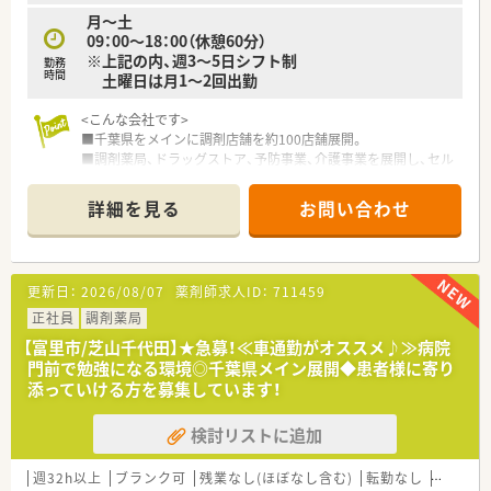
月～土
09：00～18：00（休憩60分）
※上記の内、週3～5日シフト制
勤務
時間
土曜日は月1～2回出勤
<こんな会社です>
■千葉県をメインに調剤店舗を約100店舗展開。
■調剤薬局、ドラッグストア、予防事業、介護事業を展開し、セル
フメディケーションから在宅医療まで地域医療に幅広く貢献し
ています。
詳細を見る
お問い合わせ
■セルフメディケーションと在宅医療を推進し、看護師や管理栄
養士、ケアマネージャー、登録販売者など幅広い職種の従業員が
在籍しており職種を超えた連携で地域の健康をサポートしてい
ます。
更新日：
2026/08/07
薬剤師求人ID：
711459
■全店で分離申請となっており、調剤業務に専念できる就業環境
となっております。レジ打ちや品出しは行わず、薬局を併設して
正社員
調剤薬局
いない店舗への配属はございません。
【富里市/芝山千代田】★急募！≪車通勤がオススメ♪≫病院
■調剤併設ドラッグストアや総合病院門、在宅医療専門など様々
門前で勉強になる環境◎千葉県メイン展開◆患者様に寄り
なタイプの薬局があり、活躍の場が幅広く用意されております。
添っていける方を募集しています！
ご希望の方には在宅医療の分野などへ進んでいくことも可能で、
薬剤師としてスキルアップを目指していけます。
検討リストに追加
週32h以上
ブランク可
残業なし(ほぼなし含む)
転勤なし
車通勤