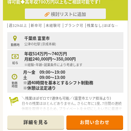
得可能◆高年収700万円以上もご相談可能です！
電子カルテ・オーダリングシステムが導入されており、安全かつ
効率的な調剤が行える環境が整っています。
検討リストに追加
■月に2～3回程、当直業務もございます。
≪充実の福利厚生≫
週32h以上
新卒可
未経験可
ブランク可
残業なし(ほぼなし含む)
■住宅手当/家族手当あり（規定あり）
■診療費補助あり（月の自己負担3,000円を超えたら全額支給）
千葉県 富里市
ご自身だけではなく、家族も支給対象です。
公津の杜駅 (京成本線)
勤務地
■グループ共済あり！様々な補償を受けられるだけではなく、ス
ポーツ観戦やテーマパーク入園料の補助を受けられます。
年収514万円～740万円
■契約保養施設もございます（リゾートホテルやスポーツジム、
月給240,000円～350,000円
エステ サロン等）
給与
※経験・年齢・就業条件により考慮します
月～金 09:00～19:00
≪こんな方におすすめ≫
土 09:00～13:00
■病院薬剤師として幅広い業務に触れやりがいを持って仕事を
※週40時間を基本とするシフト制勤務
していきたい方
勤務
時間
※休憩は法定通り
■チーム医療に携わりたい方
＼残業ほぼゼロで7連休も可能／（富里市エリア担当より）
日々の残業はほとんどありません。さらに年に1度、7日間の連続
休暇を取得できるため、プライベートを大切にしたい方に最適で
す。
＊------------------------------------------＊
詳細を見る
お問い合わせ
【店舗情報と応需状況について】
■最寄り駅の公津の杜駅から車で15分ほどの場所に立地してお