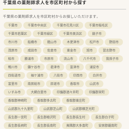
■週休3.5日以上が確保されており、プライベートの時間を大切
千葉県の薬剤師求人を市区町村から探す
にできます。
■専門性の高い内科・リウマチ科領域で、薬剤師としてのスキル
千葉県の薬剤師求人を市区町村からお探しいただけます。
を高められます。
千葉市
千葉市中央区
千葉市花見川区
千葉市稲毛区
千葉市若葉区
千葉市緑区
千葉市美浜区
銚子市
市川市
船橋市
館山市
木更津市
松戸市
野田市
茂原市
成田市
佐倉市
東金市
旭市
習志野市
柏市
勝浦市
市原市
流山市
八千代市
我孫子市
鴨川市
鎌ケ谷市
君津市
富津市
浦安市
四街道市
袖ケ浦市
八街市
印西市
白井市
富里市
南房総市
匝瑳市
香取市
山武市
いすみ市
大網白里市
印旛郡酒々井町
印旛郡栄町
香取郡神崎町
香取郡多古町
香取郡東庄町
山武郡九十九里町
山武郡芝山町
山武郡横芝光町
長生郡一宮町
長生郡睦沢町
長生郡長生村
長生郡白子町
長生郡長柄町
長生郡長南町
夷隅郡大多喜町
安房郡鋸南町