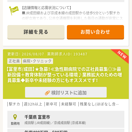
【店舗情報と応需状況について】
■JR成田線および京成本線の成田駅から徒歩5分という駅チカ
の好立地であり、公共交通機関を利用した毎日の通勤が非常にス
ムーズな環境です。
■日吉台病院や成田富里徳洲会病院などの大規模な医療機関か
詳細を見る
お問い合わせ
らの処方箋を中心に、1日平均約75枚を応需しており、幅広い疾
患について学べます。
■薬剤師は常勤4名、パート3名の計7名が在籍し、事務員2名と共
に常時3～4名体制で運営しているため、一人ひとりの業務負担
更新日：
2026/08/07
薬剤師求人ID：
193487
が適切に保たれています。
正社員
病院・クリニック
【職場環境と雰囲気】
【富里市/成田】★急募！≪急性期病院での正社員募集◎≫最
■30代から50代までの幅広い年齢層が活躍しており、お互いを
新設備＋教育体制が整っている環境♪業務拡大のための増
「さん付け」で呼び合う文化が根付いているため、非常に明るく
員募集◆新卒や未経験の方にもオススメです！
風通しの良い雰囲気です。
■育児休業からの復帰率が96％と極めて高く、お子様が小学6年
検討リストに追加
生を卒業するまで時短勤務が可能なため、パパ・ママ薬剤師も安
心して長く働けます。
■大手チェーンとしての盤石なヘルプ体制が整っており、急な体
駅チカ
週32h以上
新卒可
未経験可
残業なし(ほぼなし含む)
転
調不良や家庭の事情によるお休みに対しても、周囲が柔軟にフォ
ローし合える環境です。
千葉県 富里市
成田駅 (JR成田線)／京成成田駅 (京成本線)
勤務地
【想定されるキャリアイメージ】
■「階層別」「職種別」の充実した研修プログラムが用意されてお