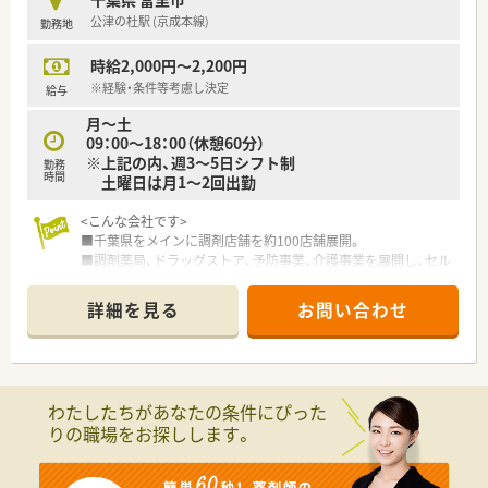
公津の杜駅 (京成本線)
勤務地
時給2,000円～2,200円
※経験・条件等考慮し決定
給与
月～土
09：00～18：00（休憩60分）
※上記の内、週3～5日シフト制
勤務
時間
土曜日は月1～2回出勤
<こんな会社です>
■千葉県をメインに調剤店舗を約100店舗展開。
■調剤薬局、ドラッグストア、予防事業、介護事業を展開し、セル
フメディケーションから在宅医療まで地域医療に幅広く貢献し
ています。
詳細を見る
お問い合わせ
■セルフメディケーションと在宅医療を推進し、看護師や管理栄
養士、ケアマネージャー、登録販売者など幅広い職種の従業員が
在籍しており職種を超えた連携で地域の健康をサポートしてい
ます。
■全店で分離申請となっており、調剤業務に専念できる就業環境
わたしたちがあなたの条件にぴった
となっております。レジ打ちや品出しは行わず、薬局を併設して
りの職場をお探しします。
いない店舗への配属はございません。
■調剤併設ドラッグストアや総合病院門、在宅医療専門など様々
なタイプの薬局があり、活躍の場が幅広く用意されております。