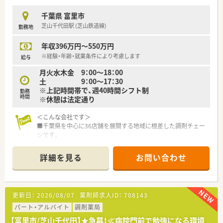
千葉県 富里市
芝山千代田駅 (芝山鉄道線)
勤務地
年収396万円～550万円
※経験・年齢・就業条件により考慮します
給与
月火水木金 9：00～18：00
土 9：00～17：30
※上記時間帯で、週40時間シフト制
勤務
時間
※休憩は法定通り
＜こんな会社です＞
■千葉県を中心に36店舗を展開する地域に根差した調剤チェー
ンです。
■病院門前の大型店から、かかりつけ薬局や施設処方を扱う薬局
まで地域密着型保険調剤薬局を展開しています。
詳細を見る
お問い合わせ
■在宅医療にも力を入れております。在宅支援システムを導入
することにより、どなたでも円滑に在宅医療に携われる体制を整
えています。
■女性も多く活躍しており、ライフステージに合わせた働き方を
更新日：
2026/08/07
薬剤師求人ID：
708143
考えられる職場です。
■車通勤可能な店舗も多い薬局です。
パート・アルバイト
調剤薬局
■遠方からご転居されてくる方には借り上げ社宅制度もござい
【富里市/芝山千代田】★急募！≪病院門前で勉強になる環境