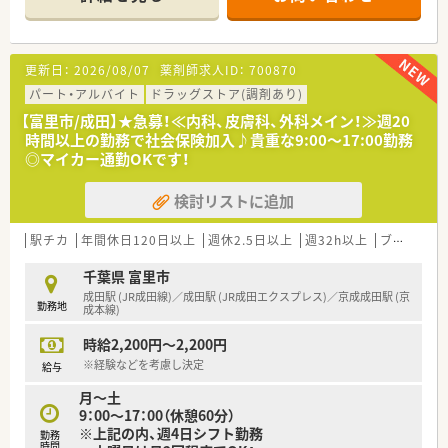
■日数や時間帯はお気軽にご相談ください！
＼企業の特徴／
■千葉県を中心に36店舗を展開する地場チェーン調剤薬局で
更新日：
2026/08/07
薬剤師求人ID：
700870
す。
■病院門前の大型店から、かかりつけ薬局や施設処方を扱う薬局
パート・アルバイト
ドラッグストア(調剤あり)
まで地域密着型保険調剤薬局を展開しています。
【富里市/成田】★急募！≪内科、皮膚科、外科メイン！≫週20
■在宅医療にも力を入れています！
時間以上の勤務で社会保険加入♪貴重な9:00～17:00勤務
■薬局管理システムは、日本メディコムPIS400を採用し各店舗
◎マイカー通勤OKです！
をオンライン化、重複投与、相互作用、副作用を一元管理してい
ます。
検討リストに追加
■在庫管理もリアルタイムで確認が可能です。
駅チカ
年間休日120日以上
週休2.5日以上
週32h以上
ブランク可
千葉県 富里市
成田駅 (JR成田線)／成田駅 (JR成田エクスプレス)／京成成田駅 (京
勤務地
成本線)
時給2,200円～2,200円
※経験などを考慮し決定
給与
月～土
9：00～17：00（休憩60分）
※上記の内、週4日シフト勤務
勤務
時間