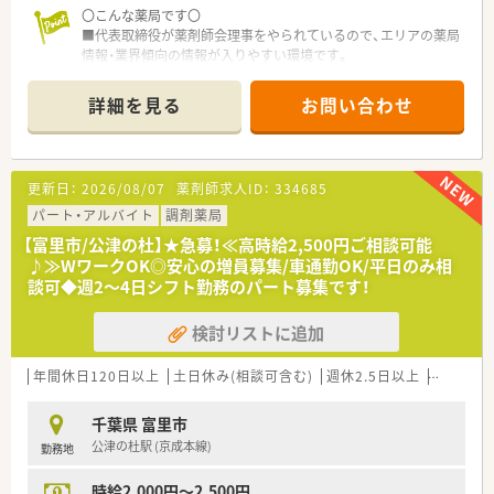
〇こんな薬局です〇
■代表取締役が薬剤師会理事をやられているので、エリアの薬局
情報・業界傾向の情報が入りやすい環境です。
■千葉県・茨城県に店舗展開しています。
■在宅件数の増加に伴う増員募集です。
詳細を見る
お問い合わせ
■香取市の店舗では小さなエステを併設、店内に化粧台を設置し
ており、専門の美容部員が在籍しています。
更新日：
2026/08/07
薬剤師求人ID：
334685
パート・アルバイト
調剤薬局
【富里市/公津の杜】★急募！≪高時給2,500円ご相談可能
♪≫WワークOK◎安心の増員募集/車通勤OK/平日のみ相
談可◆週2～4日シフト勤務のパート募集です！
検討リストに追加
年間休日120日以上
土日休み(相談可含む)
週休2.5日以上
週32h以
千葉県 富里市
公津の杜駅 (京成本線)
勤務地
時給2,000円～2,500円