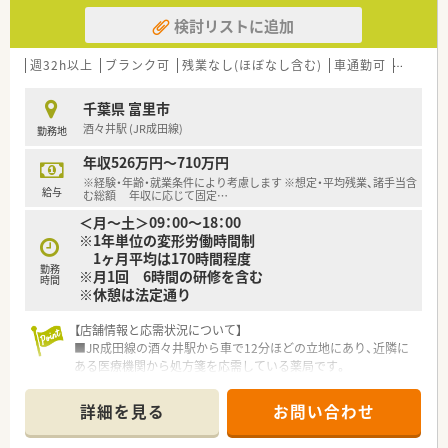
検討リストに追加
週32h以上
ブランク可
残業なし(ほぼなし含む)
車通勤可
高給与(
千葉県 富里市
酒々井駅 (JR成田線)
勤務地
年収526万円～710万円
※経験・年齢・就業条件により考慮します ※想定・平均残業、諸手当含
給与
む総額 年収に応じて固定
…
＜月～土＞09：00～18：00
※1年単位の変形労働時間制
1ヶ月平均は170時間程度
勤務
※月1回 6時間の研修を含む
時間
※休憩は法定通り
【店舗情報と応需状況について】
■JR成田線の酒々井駅から車で12分ほどの立地にあり、近隣に
ある医療機関から処方箋を応需している薬局です。
■処方箋枚数は1日平均15枚程度と非常に落ち着いており、常勤
薬剤師1名体制で一人ひとりの患者様に丁寧に向き合えます。
詳細を見る
お問い合わせ
■開局時間は平日9時から18時までとなっており、枚数少なめの
為、安定したリズムで勤務が可能です。