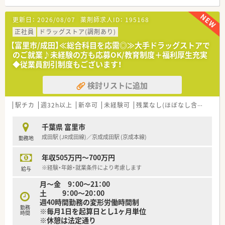
【法人特徴について】
更新日：
2026/08/07
薬剤師求人ID：
195168
■千葉県を中心に調剤薬局やドラッグストアを約100店舗展開
し、介護事業や予防事業まで幅広く手がけている企業です。
正社員
ドラッグストア(調剤あり)
■セルフメディケーションと在宅医療を両輪で推進しており、多
【富里市/成田】≪総合科目を応需◎≫大手ドラッグストアで
職種が連携して地域の健康をトータルサポートしています。
のご就業♪未経験の方も応募OK/教育制度＋福利厚生充実
■研修認定薬剤師制度の奨励や独自の教育システムを導入し、薬
◆従業員割引制度もございます！
剤師の専門性を高め続けるための育成環境に力を注いでいま
す。
検討リストに追加
【勤務実態について】
■勤務時間は18時までと早く、残業もほとんど発生しない環境
駅チカ
週32h以上
新卒可
未経験可
残業なし(ほぼなし含む)
車
のため、終業後のプライベートを充実させることが可能です。
■年間休日は112日以上確保されており、月8日から10日のお休
千葉県 富里市
みがあるため心身ともにリフレッシュしながら継続できます。
成田駅 (JR成田線)／京成成田駅 (京成本線)
勤務地
■産休や育休の取得実績が豊富にあるだけでなく、男性の育児休
業取得も推奨されておりライフステージの変化に強い職場で
年収505万円～700万円
す。
※経験・年齢・就業条件により考慮します
給与
月～金 9：00～21：00
土 9：00～20：00
週40時間勤務の変形労働時間制
勤務
※毎月1日を起算日とし1ヶ月単位
時間
※休憩は法定通り