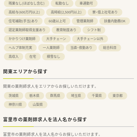
残業なし(ほぼなし含む)
転勤なし
車通勤可
高給与(600万円以上)
高時給(2,500円以上)
寮・借上社宅あり
住宅補助(手当)あり
60歳以上可
管理薬剤師
扶養内勤務OK
認定薬剤師取得支援あり
教育制度あり
シフト制
かかりつけ薬剤師
大手チェーン
大手チェーン以外
ヘルプ体制充実
一人薬剤師
当直・夜勤あり
総合科目
高収入
在宅
積雪なし
関東エリアから探す
関東の薬剤師求人をエリアからお探しいただけます。
茨城県
栃木県
群馬県
埼玉県
千葉県
東京都
神奈川県
山梨県
富里市の薬剤師求人を法人名から探す
富里市の薬剤師求人を法人名からお探しいただけます。