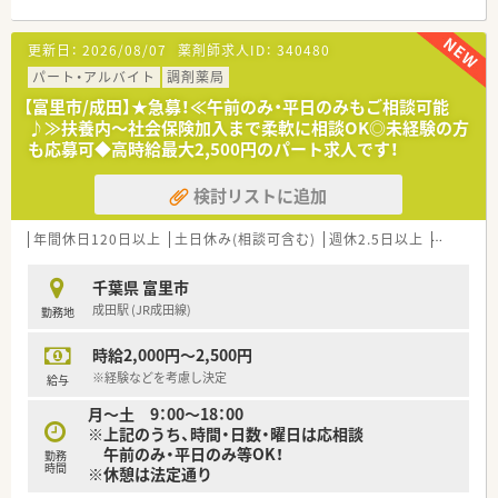
り、ドラッグストアに調剤薬局が併設された店舗です。
■様々な医療機関から1日あたり30枚ほどの処方箋を面応需し
更新日：
2026/08/07
薬剤師求人ID：
340480
ており、幅広い科目の知識を網ラして学ぶことができます。
■病院門前のように圧倒的な枚数に追われることがないため、患
パート・アルバイト
調剤薬局
者様一人ひとりとじっくり向き合える環境が整っています。
【富里市/成田】★急募！≪午前のみ・平日のみもご相談可能
♪≫扶養内～社会保険加入まで柔軟に相談OK◎未経験の方
【法人特徴について】
も応募可◆高時給最大2,500円のパート求人です！
■創業150年以上の歴史を誇る東証プライム上場企業であり、抜
群の知名度と極めて安定した経営基盤が大きな強みです。
検討リストに追加
■ひとつの店舗にヘルスケアや調剤などの機能を集約した独自
の店舗作りを展開し、地域医療の拠点化を目指しています。
■行政に対して薬局と店舗を別々の営業所として分離申請して
年間休日120日以上
土日休み(相談可含む)
週休2.5日以上
週32h以
いるため、薬剤師は調剤業務にしっかりと集中できます。
千葉県 富里市
【求人情報について】
成田駅 (JR成田線)
勤務地
■正社員の募集を行っており、ライフスタイルに合わせて1日8
時間勤務か9時間勤務かを自由に選択して就業可能です。
時給2,000円～2,500円
■実務経験の有無や過去のキャリアに関わらず、ご自身が選択し
た働く時間数に基づいて明確な年収が提示されます。
※経験などを考慮し決定
給与
■入社から半年以降には薬局長への登用チャンスがあり、役職に
月～土 9：00～18：00
就くことでさらなる年収アップを早期に実現できます。
※上記のうち、時間・日数・曜日は応相談
午前のみ・平日のみ等OK！
勤務
時間
※休憩は法定通り