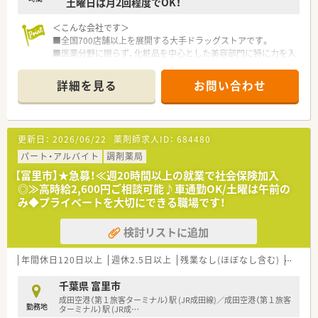
土曜日は月2回程度でOK！
＜こんな会社です＞
■全国700店舗以上を展開する大手ドラッグストアです。
■医薬分野に限らず、化粧品を中心とした美容部門に特に力を入
れています。
■人事制度や福利厚生が充実しておりますのでライフプランに
詳細を見る
お問い合わせ
合わせたご就業が可能です。
■全店舗に錠剤監査システム・音声入力システム・監査システム
導入し、機械化をはかり薬剤師に求められる対人業務に注力して
おります。
更新日：
2026/06/22
薬剤師求人ID：
684480
■売り上げも年々上昇し経営的にもしっかりしているので、長く
お勤めされたい方に特にお勧めです！
パート・アルバイト
調剤薬局
■今後ドラッグストアでのキャリアを目指す方には最適な職場
【富里市】★急募！≪週20時間以上の就業で社会保険加入
です。
◎≫高時給2,600円ご相談可能♪車通勤OK/土曜は午前の
■OTC販売もあるため、接客業務に積極的に取り組んでいただけ
み◆プライベートを大切にできる職場です！
る方大歓迎です。
■10％社割制度あり！お買い物にも便利♪
検討リストに追加
年間休日120日以上
週休2.5日以上
残業なし(ほぼなし含む)
転勤な
千葉県 富里市
成田空港（第１旅客ターミナル）駅 (JR成田線)／成田空港（第１旅客
勤務地
ターミナル）駅 (JR成
…