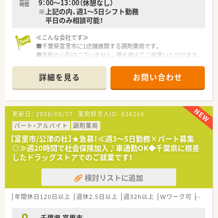
9：00～13：00（休憩なし）
時間
※上記の内、週1～5日シフト勤務
平日のみ相談可能！
≪こんな会社です≫
■千葉県富里市に1店舗展開する調剤薬局です。
■異動の心配はございません。腰を据えてご就業いただけます。
■整形外科をメインに幅広い科目を応需しています。
■残業ほぼ無し、プライベートもしっかり確保しながら働けま
詳細を見る
お問い合わせ
す。
更新日：
2026/08/07
薬剤師求人ID：
638266
パート・アルバイト
調剤薬局
【富里市/公津の杜】★急募！≪週3～5日勤務×パート募集
◎≫週20時間で社会保険加入♪車通勤OK◆千葉県に根差
したドラッグストアでのご就業です！
検討リストに追加
年間休日120日以上
週休2.5日以上
週32h以上
Ｗワーク可
残業な
千葉県 富里市