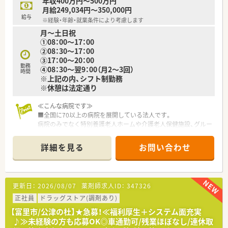
年収400万円～500万円
り、中途入社の方でもWEB研修などを通じて基礎から応用まで
月給249,034円～350,000円
着実に学べます。
給与
※経験・年齢・就業条件により考慮します
■社内公募制度を活用することで、リクルーターや店舗開発、商
月～土日祝
品開発、新規プロジェクトなど、現場の枠を超えた多様な職種へ
①08：00～17：00
の挑戦が可能です。
②08：30～17：00
■再雇用ライセンス制度により、一度退職しても3年以内であれ
③17：00～20：00
ば同条件での再入社が認められており、ライフステージの変化に
勤務
④08：30～翌9：00（月2～3回）
強いキャリアを築けます。
時間
※上記の内、シフト制勤務
※休憩は法定通り
【こんな方が活躍中】
■特定の病院門前に留まらず、面で受ける多様な処方箋を通じ
て、常に新しい知識を吸収しスキルアップを追求したい向上心の
≪こんな病院です≫
高い方が活躍中です。
■全国に70以上の病院を展開している法人です。
■大手ならではの安定した労働条件を活かし、毎年1回の7連休
病院のみでなく特別養護老人ホームや介護老人保健施設、グルー
で趣味のマリンスポーツや海外旅行を満喫するなど、私生活を大
プホーム、サービス付き高齢者向け住宅など介護・福祉施設を全
切にする薬剤師がいます。
国に展開しております。
詳細を見る
お問い合わせ
■時短勤務制度をフル活用しながら、仕事と育児を両立させてい
■約400床の急性期病院です。
る女性薬剤師が非常に多く、お互いの立場を理解し助け合う風土
2015年の開院以来、救急医療の充実等で地域医療に貢献し続け
が根付いています。
ています。
■国内・海外への災害支援活動にも力を入れています。
更新日：
2026/08/07
薬剤師求人ID：
347326
≪働き方について≫
正社員
ドラッグストア(調剤あり)
■調剤・監査・服薬指導・病棟服薬指導・病棟業務・注射セット・混
【富里市/公津の杜】★急募！≪福利厚生＋システム面充実
注業務・院内委員会参加・DI業務・医薬品管理・病棟各科カンファ
♪≫未経験の方も応募OK◎車通勤可/残業ほぼなし/連休取
レンス参加等、幅広い業務に携わることが可能です。