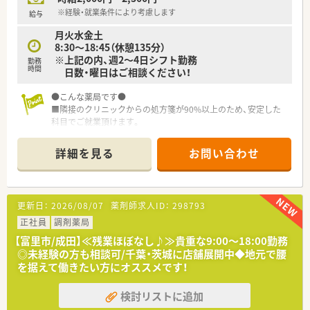
※経験・就業条件により考慮します
給与
月火水金土
8:30～18:45（休憩135分）
※上記の内、週2～4日シフト勤務
勤務
時間
日数・曜日はご相談ください！
●こんな薬局です●
■隣接のクリニックからの処方箋が90%以上のため、安定した
科目でご就業頂けます。
詳細を見る
お問い合わせ
更新日：
2026/08/07
薬剤師求人ID：
298793
正社員
調剤薬局
【富里市/成田】≪残業ほぼなし♪≫貴重な9:00～18:00勤務
◎未経験の方も相談可/千葉・茨城に店舗展開中◆地元で腰
を据えて働きたい方にオススメです！
検討リストに追加