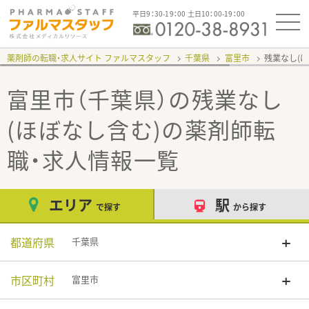
平日9：30-19：00 土日10：00-19：00
薬剤師の転職・求人サイト ファルマスタッフ
千葉県
富里市
残業なし(
富里市（千葉県）の残業なし
(ほぼなし含む)
の薬剤師転
職・求人情報一覧
エリア
駅
で探す
から探す
都道府県
千葉県
市区町村
富里市