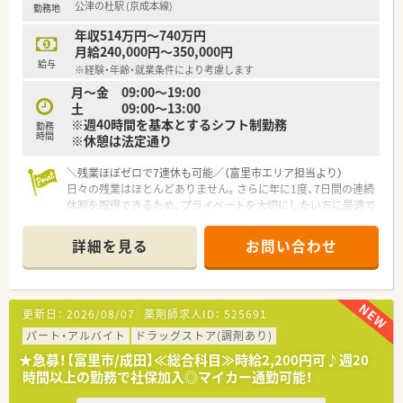
公津の杜駅 (京成本線)
勤務地
■グループ共済あり！様々な補償を受けられるだけではなく、ス
ポーツ観戦やテーマパーク入園料の補助を受けられます。
年収514万円～740万円
■契約保養施設もございます（リゾートホテルやスポーツジム、
月給240,000円～350,000円
エステ サロン等）
給与
※経験・年齢・就業条件により考慮します
月～金 09:00～19:00
≪こんな方におすすめ≫
土 09:00～13:00
■病院薬剤師として幅広い業務に触れやりがいを持って仕事を
※週40時間を基本とするシフト制勤務
していきたい方
勤務
時間
※休憩は法定通り
■チーム医療に携わりたい方
＼残業ほぼゼロで7連休も可能／（富里市エリア担当より）
日々の残業はほとんどありません。さらに年に1度、7日間の連続
休暇を取得できるため、プライベートを大切にしたい方に最適で
す。
＊------------------------------------------＊
詳細を見る
お問い合わせ
【店舗情報と応需状況について】
■最寄り駅の公津の杜駅から車で15分ほどの場所に立地してお
り、ドラッグストアに調剤薬局が併設された店舗です。
■様々な医療機関から1日あたり30枚ほどの処方箋を面応需し
更新日：
2026/08/07
薬剤師求人ID：
525691
ており、幅広い科目の知識を網ラして学ぶことができます。
■病院門前のように圧倒的な枚数に追われることがないため、患
パート・アルバイト
ドラッグストア(調剤あり)
者様一人ひとりとじっくり向き合える環境が整っています。
★急募！【富里市/成田】≪総合科目≫時給2,200円可♪週20
時間以上の勤務で社保加入◎マイカー通勤可能！
【法人特徴について】
■創業150年以上の歴史を誇る東証プライム上場企業であり、抜