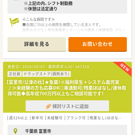
※上記の内、シフト制勤務
※休憩は法定通り
【こんな方が活躍中】
■特定の病院門前に留まらず、面で受ける多様な処方箋を通じ
て、常に新しい知識を吸収しスキルアップを追求したい向上心の
≪こんな病院です≫
高い方が活躍中です。
■全国に70以上の病院を展開している法人です。
■大手ならではの安定した労働条件を活かし、毎年1回の7連休
病院のみでなく特別養護老人ホームや介護老人保健施設、グルー
で趣味のマリンスポーツや海外旅行を満喫するなど、私生活を大
プホーム、サービス付き高齢者向け住宅など介護・福祉施設を全
切にする薬剤師がいます。
国に展開しております。
詳細を見る
お問い合わせ
■時短勤務制度をフル活用しながら、仕事と育児を両立させてい
■約400床の急性期病院です。
る女性薬剤師が非常に多く、お互いの立場を理解し助け合う風土
2015年の開院以来、救急医療の充実等で地域医療に貢献し続け
が根付いています。
ています。
■国内・海外への災害支援活動にも力を入れています。
更新日：
2026/08/07
薬剤師求人ID：
347326
≪働き方について≫
正社員
ドラッグストア(調剤あり)
■調剤・監査・服薬指導・病棟服薬指導・病棟業務・注射セット・混
【富里市/公津の杜】★急募！≪福利厚生＋システム面充実
注業務・院内委員会参加・DI業務・医薬品管理・病棟各科カンファ
♪≫未経験の方も応募OK◎車通勤可/残業ほぼなし/連休取
レンス参加等、幅広い業務に携わることが可能です。
得可能◆高年収700万円以上もご相談可能です！
電子カルテ・オーダリングシステムが導入されており、安全かつ
効率的な調剤が行える環境が整っています。
検討リストに追加
■月に2～3回程、当直業務もございます。
≪充実の福利厚生≫
週32h以上
新卒可
未経験可
ブランク可
残業なし(ほぼなし含む)
■住宅手当/家族手当あり（規定あり）
■診療費補助あり（月の自己負担3,000円を超えたら全額支給）
千葉県 富里市
ご自身だけではなく、家族も支給対象です。