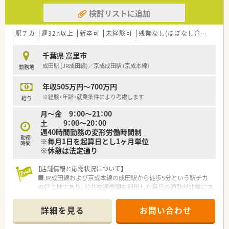
検討リストに追加
駅チカ
週32h以上
新卒可
未経験可
残業なし(ほぼなし含む)
車
千葉県 富里市
成田駅 (JR成田線)／京成成田駅 (京成本線)
勤務地
年収505万円～700万円
※経験・年齢・就業条件により考慮します
給与
月～金 9：00～21：00
土 9：00～20：00
週40時間勤務の変形労働時間制
勤務
※毎月1日を起算日とし1ヶ月単位
時間
※休憩は法定通り
【店舗情報と応需状況について】
■JR成田線および京成本線の成田駅から徒歩5分という駅チカ
の好立地であり、公共交通機関を利用した毎日の通勤が非常にス
ムーズな環境です。
■日吉台病院や成田富里徳洲会病院などの大規模な医療機関か
詳細を見る
お問い合わせ
らの処方箋を中心に、1日平均約75枚を応需しており、幅広い疾
患について学べます。