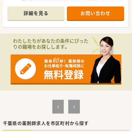
れています。
■人事制度や福利厚生が充実しておりますのでライフプランに
詳細を見る
お問い合わせ
合わせたご就業が可能です。
■全店舗に錠剤監査システム・音声入力システム・監査システム
導入し、機械化をはかり薬剤師に求められる対人業務に注力して
おります。
■売り上げも年々上昇し経営的にもしっかりしているので、長く
わたしたちがあなたの条件にぴった
お勤めされたい方に特にお勧めです！
りの職場をお探しします。
■今後ドラッグストアでのキャリアを目指す方には最適な職場
です。
■OTC販売もあるため、接客業務に積極的に取り組んでいただけ
る方大歓迎です。
■10％社割制度あり！お買い物にも便利♪
千葉県の薬剤師求人を市区町村から探す