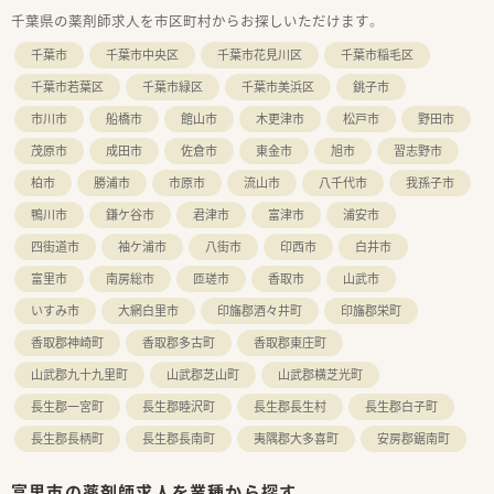
千葉県の薬剤師求人を市区町村からお探しいただけます。
千葉市
千葉市中央区
千葉市花見川区
千葉市稲毛区
千葉市若葉区
千葉市緑区
千葉市美浜区
銚子市
市川市
船橋市
館山市
木更津市
松戸市
野田市
茂原市
成田市
佐倉市
東金市
旭市
習志野市
柏市
勝浦市
市原市
流山市
八千代市
我孫子市
鴨川市
鎌ケ谷市
君津市
富津市
浦安市
四街道市
袖ケ浦市
八街市
印西市
白井市
富里市
南房総市
匝瑳市
香取市
山武市
いすみ市
大網白里市
印旛郡酒々井町
印旛郡栄町
香取郡神崎町
香取郡多古町
香取郡東庄町
山武郡九十九里町
山武郡芝山町
山武郡横芝光町
長生郡一宮町
長生郡睦沢町
長生郡長生村
長生郡白子町
長生郡長柄町
長生郡長南町
夷隅郡大多喜町
安房郡鋸南町
富里市の薬剤師求人を業種から探す