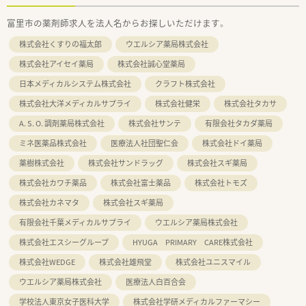
富里市の薬剤師求人を法人名からお探しいただけます。
株式会社くすりの福太郎
ウエルシア薬局株式会社
株式会社アイセイ薬局
株式会社誠心堂薬局
日本メディカルシステム株式会社
クラフト株式会社
株式会社大洋メディカルサプライ
株式会社健栄
株式会社タカサ
A. S. O. 調剤薬局株式会社
株式会社サンテ
有限会社タカダ薬局
ミネ医薬品株式会社
医療法人社団聖仁会
株式会社ドイ薬局
薬樹株式会社
株式会社サンドラッグ
株式会社スギ薬局
株式会社カワチ薬品
株式会社富士薬品
株式会社トモズ
株式会社カネマタ
株式会社スギ薬局
有限会社千葉メディカルサプライ
ウエルシア薬局株式会社
株式会社エスシーグループ
HYUGA PRIMARY CARE株式会社
株式会社WEDGE
株式会社雄飛堂
株式会社ユニスマイル
ウエルシア薬局株式会社
医療法人白百合会
学校法人東京女子医科大学
株式会社学研メディカルファーマシー