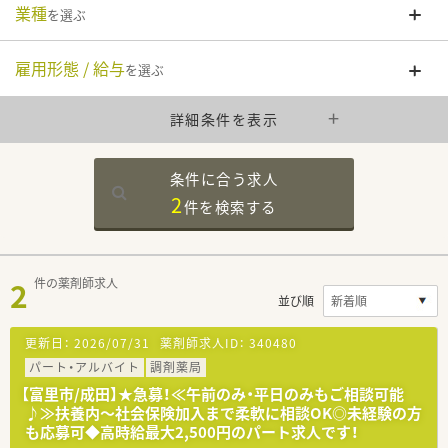
業種
を選ぶ
雇用形態 / 給与
を選ぶ
詳細条件を表示
条件に合う求人
2
件を
検索する
2
件の薬剤師求人
並び順
更新日：
2026/07/31
薬剤師求人ID：
340480
パート・アルバイト
調剤薬局
【富里市/成田】★急募！≪午前のみ・平日のみもご相談可能
♪≫扶養内～社会保険加入まで柔軟に相談OK◎未経験の方
も応募可◆高時給最大2,500円のパート求人です！