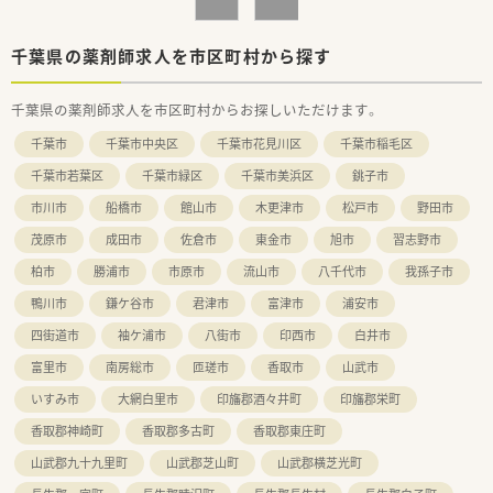
千葉県の薬剤師求人を市区町村から探す
千葉県の薬剤師求人を市区町村からお探しいただけます。
千葉市
千葉市中央区
千葉市花見川区
千葉市稲毛区
千葉市若葉区
千葉市緑区
千葉市美浜区
銚子市
市川市
船橋市
館山市
木更津市
松戸市
野田市
茂原市
成田市
佐倉市
東金市
旭市
習志野市
柏市
勝浦市
市原市
流山市
八千代市
我孫子市
鴨川市
鎌ケ谷市
君津市
富津市
浦安市
四街道市
袖ケ浦市
八街市
印西市
白井市
富里市
南房総市
匝瑳市
香取市
山武市
いすみ市
大網白里市
印旛郡酒々井町
印旛郡栄町
香取郡神崎町
香取郡多古町
香取郡東庄町
山武郡九十九里町
山武郡芝山町
山武郡横芝光町