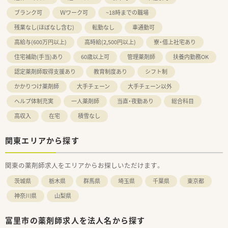
ブランク可
Ｗワーク可
~18時までの職場
残業なし(ほぼなし含む)
転勤なし
車通勤可
高給与(600万円以上)
高時給(2,500円以上)
寮・借上社宅あり
住宅補助(手当)あり
60歳以上可
管理薬剤師
扶養内勤務OK
認定薬剤師取得支援あり
教育制度あり
シフト制
かかりつけ薬剤師
大手チェーン
大手チェーン以外
ヘルプ体制充実
一人薬剤師
当直・夜勤あり
総合科目
高収入
在宅
積雪なし
関東エリアから探す
関東の薬剤師求人をエリアからお探しいただけます。
茨城県
栃木県
群馬県
埼玉県
千葉県
東京都
神奈川県
山梨県
富里市の薬剤師求人を法人名から探す