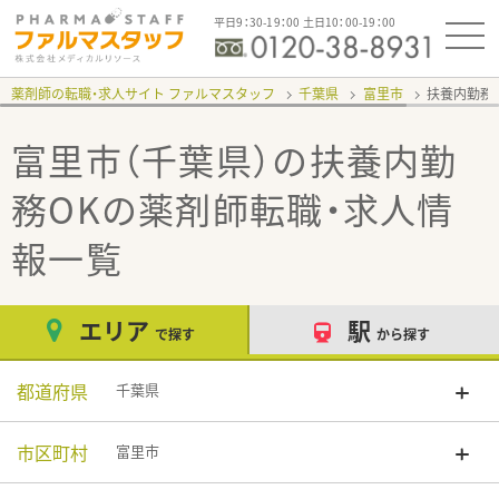
平日9：30-19：00 土日10：00-19：00
薬剤師の転職・求人サイト ファルマスタッフ
千葉県
富里市
扶養内勤務
富里市（千葉県）の扶養内勤
務OK
の薬剤師転職・求人情
報一覧
エリア
駅
で探す
から探す
都道府県
千葉県
市区町村
富里市