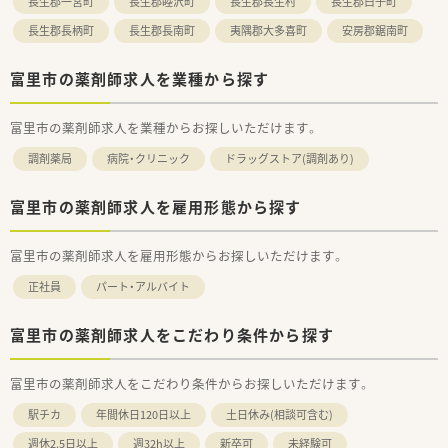
長生郡一宮町
長生郡睦沢町
長生郡長生村
長生郡白子町
長生郡長柄町
長生郡長南町
夷隅郡大多喜町
安房郡鋸南町
富里市の薬剤師求人を業種から探す
富里市の薬剤師求人を業種からお探しいただけます。
調剤薬局
病院・クリニック
ドラッグストア(調剤あり)
富里市の薬剤師求人を雇用形態から探す
富里市の薬剤師求人を雇用形態からお探しいただけます。
正社員
パート・アルバイト
富里市の薬剤師求人をこだわり条件から探す
富里市の薬剤師求人をこだわり条件からお探しいただけます。
駅チカ
年間休日120日以上
土日休み(相談可含む)
週休2.5日以上
週32h以上
新卒可
未経験可