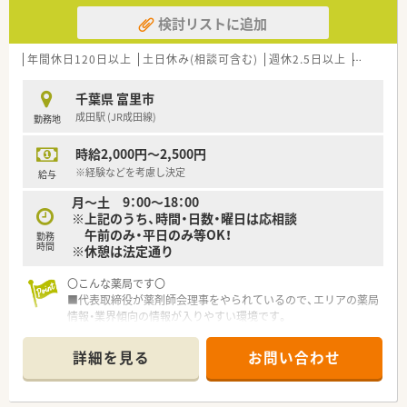
検討リストに追加
年間休日120日以上
土日休み(相談可含む)
週休2.5日以上
週32h以
千葉県 富里市
成田駅 (JR成田線)
勤務地
時給2,000円～2,500円
※経験などを考慮し決定
給与
月～土 9：00～18：00
※上記のうち、時間・日数・曜日は応相談
午前のみ・平日のみ等OK！
勤務
時間
※休憩は法定通り
〇こんな薬局です〇
■代表取締役が薬剤師会理事をやられているので、エリアの薬局
情報・業界傾向の情報が入りやすい環境です。
■千葉県・茨城県に店舗展開しています。
■在宅件数の増加に伴う増員募集です。
詳細を見る
お問い合わせ
■香取市の店舗では小さなエステを併設、店内に化粧台を設置し
ており、専門の美容部員が在籍しています。