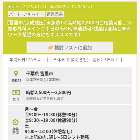
更新日：
2026/07/31
薬剤師求人ID：
508041
パート・アルバイト
調剤薬局
【富里市/京成成田】★急募！≪高時給2,800円ご相談可能♪≫
整形外科メイン◎平日のみOK/車通勤可/残業ほぼ無し◆W
ワーク希望の方にもオススメです！
検討リストに追加
年間休日120日以上
土日休み(相談可含む)
週休2.5日以上
週32h以
千葉県 富里市
京成成田駅 (京成本線)
勤務地
時給2,500円～2,800円
※経験などを考慮し決定
給与
月～金
①9：00～18：30（休憩90分）
②9：30～19：00（休憩90分）
土
勤務
9：00～13：00（休憩なし）
時間
※上記の内、週1～5日シフト勤務