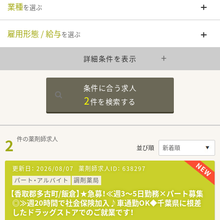
業種
を選ぶ
雇用形態 / 給与
を選ぶ
詳細条件を表示
条件に合う求人
2
件を
検索する
2
件の薬剤師求人
並び順
更新日：
2026/08/07
薬剤師求人ID：
638297
パート・アルバイト
調剤薬局
【香取郡多古町/飯倉】★急募！≪週3～5日勤務×パート募集
◎≫週20時間で社会保険加入♪車通勤OK◆千葉県に根差
したドラッグストアでのご就業です！