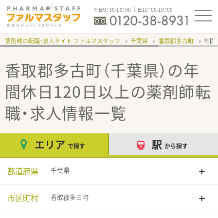
平日9：30-19：00 土日10：00-19：00
薬剤師の転職・求人サイト ファルマスタッフ
千葉県
香取郡多古町
年間
香取郡多古町（千葉県）の年
間休日120日以上
の薬剤師転
職・求人情報一覧
エリア
駅
で探す
から探す
都道府県
千葉県
市区町村
香取郡多古町