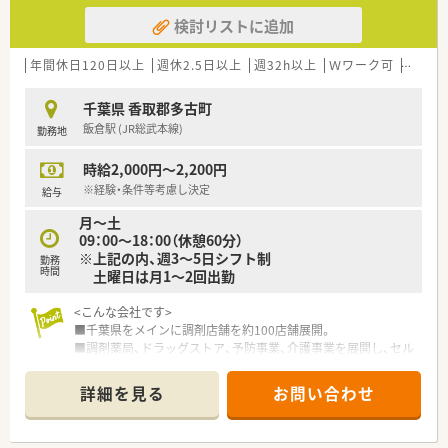
検討リストに追加
年間休日120日以上
週休2.5日以上
週32h以上
Ｗワーク可
残業な
千葉県 香取郡多古町
飯倉駅 (JR総武本線)
勤務地
時給2,000円～2,200円
※経験・条件等考慮し決定
給与
月～土
09：00～18：00（休憩60分）
※上記の内、週3～5日シフト制
勤務
時間
土曜日は月1～2回出勤
<こんな会社です>
■千葉県をメインに調剤店舗を約100店舗展開。
■調剤薬局、ドラッグストア、予防事業、介護事業を展開し、セル
フメディケーションから在宅医療まで地域医療に幅広く貢献し
ています。
詳細を見る
お問い合わせ
■セルフメディケーションと在宅医療を推進し、看護師や管理栄
養士、ケアマネージャー、登録販売者など幅広い職種の従業員が
在籍しており職種を超えた連携で地域の健康をサポートしてい