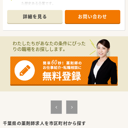
た歴史ある企業です。
■旭・香取・匝瑳エリアに12店舗を展開中。限定されたエリアに
展開している地域に根差した調剤薬局です。
詳細を見る
お問い合わせ
転居を伴う異動は発生しません。
■クリニック門前や総合病院門前（無菌調剤室完備）等、薬局ごと
に色の違う処方内容を経験でき、薬剤師としてスキルアップして
いくことが可能です。
■社員の平均年齢は38歳、男女比2：3です。
わたしたちがあなたの条件にぴった
■在宅医療にも力を入れており、在宅専任部隊もございます。ご
りの職場をお探しします。
経験を生かしていきたい方、これから学びたい方必見！
■経験やキャリアごとに研修が分かれており、ほか自己学習のサ
ポートもしていただける環境です。eラーニング全額補助制度あ
り！
＜充実・安定した働きやすさ＞
■有休消化約90％！残業が月平均2時間程とほぼ無し！
メリハリをつけてご就業していきたい方におすすめ！
■育児休暇の復帰率100％！
■薬剤師1人当たり、25枚程の人員配置でご負担なくご就業いた
だけます。
■取締役が人事として、親身になって相談にのってくれる環境で
す。
■離職率が2％未満で定着率◎長く働いていける企業です。
千葉県の薬剤師求人を市区町村から探す