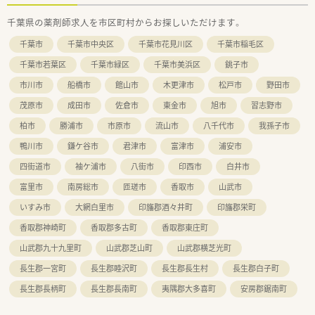
千葉県の薬剤師求人を市区町村からお探しいただけます。
千葉市
千葉市中央区
千葉市花見川区
千葉市稲毛区
千葉市若葉区
千葉市緑区
千葉市美浜区
銚子市
市川市
船橋市
館山市
木更津市
松戸市
野田市
茂原市
成田市
佐倉市
東金市
旭市
習志野市
柏市
勝浦市
市原市
流山市
八千代市
我孫子市
鴨川市
鎌ケ谷市
君津市
富津市
浦安市
四街道市
袖ケ浦市
八街市
印西市
白井市
富里市
南房総市
匝瑳市
香取市
山武市
いすみ市
大網白里市
印旛郡酒々井町
印旛郡栄町
香取郡神崎町
香取郡多古町
香取郡東庄町
山武郡九十九里町
山武郡芝山町
山武郡横芝光町
長生郡一宮町
長生郡睦沢町
長生郡長生村
長生郡白子町
長生郡長柄町
長生郡長南町
夷隅郡大多喜町
安房郡鋸南町