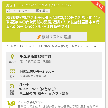
ます。
更新日：
2026/08/07
薬剤師求人ID：
712829
■全店で分離申請となっており、調剤業務に専念できる就業環境
となっております。レジ打ちや品出しは行わず、薬局を併設して
パート・アルバイト
調剤薬局
いない店舗への配属はございません。
【香取郡多古町/芝山千代田】≪時給2,200円ご相談可能♪≫
■調剤併設ドラッグストアや総合病院門、在宅医療専門など様々
車通勤OK◎病院門前の薬局/近隣エリアに店舗展開中◆貴
なタイプの薬局があり、活躍の場が幅広く用意されております。
重な9:00～14:00×週4～5日勤務です！
ご希望の方には在宅医療の分野などへ進んでいくことも可能で、
薬剤師としてスキルアップを目指していけます。
検討リストに追加
年間休日120日以上
土日休み(相談可含む)
週休2.5日以上
残業なし
千葉県 香取郡多古町
芝山千代田駅 (芝山鉄道線)
勤務地
時給2,000円～2,200円
※経験などを考慮し決定
給与
月～土
9：00～14：00（休憩なし）
勤務
※上記の内、週4～5日シフト勤務
時間
＜こんな会社です>
■創業して約50年、地域の患者様の健康に貢献し親しまれてき