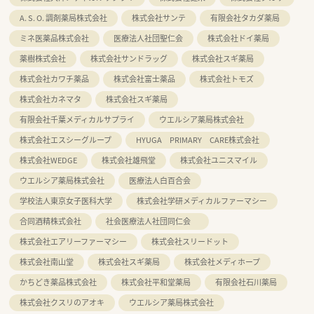
A. S. O. 調剤薬局株式会社
株式会社サンテ
有限会社タカダ薬局
ミネ医薬品株式会社
医療法人社団聖仁会
株式会社ドイ薬局
薬樹株式会社
株式会社サンドラッグ
株式会社スギ薬局
株式会社カワチ薬品
株式会社富士薬品
株式会社トモズ
株式会社カネマタ
株式会社スギ薬局
有限会社千葉メディカルサプライ
ウエルシア薬局株式会社
株式会社エスシーグループ
HYUGA PRIMARY CARE株式会社
株式会社WEDGE
株式会社雄飛堂
株式会社ユニスマイル
ウエルシア薬局株式会社
医療法人白百合会
学校法人東京女子医科大学
株式会社学研メディカルファーマシー
合同酒精株式会社
社会医療法人社団同仁会
株式会社エアリーファーマシー
株式会社スリードット
株式会社南山堂
株式会社スギ薬局
株式会社メディホープ
かちどき薬品株式会社
株式会社平和堂薬局
有限会社石川薬局
株式会社クスリのアオキ
ウエルシア薬局株式会社