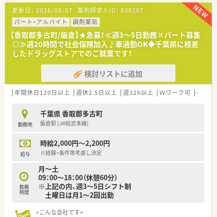
です。
更新日：
2026/08/07
薬剤師求人ID：
638297
■面対応のスタイルであらゆる医療機関からの処方箋を受け付
けており、1日あたりの平均応需枚数は約10枚と落ち着いていま
パート・アルバイト
調剤薬局
す。
【香取郡多古町/飯倉】★急募！≪週3～5日勤務×パート募集
■勤務体制は常勤薬剤師が1名在籍しており、処方箋の枚数に対
◎≫週20時間で社会保険加入♪車通勤OK◆千葉県に根差
してゆとりを持って日々の調剤業務を行える環境が整っていま
したドラッグストアでのご就業です！
す。
検討リストに追加
【こんな方が活躍中】
■全薬剤師を対象とした手当を活用して各自で資格取得や自己
研鑽に励み、研修認定薬剤師などの資格を持つ方が活躍していま
年間休日120日以上
週休2.5日以上
週32h以上
Ｗワーク可
残業な
す。
■独自の健康サポートプログラムを利用し、社内の保健師や管理
千葉県 香取郡多古町
栄養士から食事のアドバイスを受け生き生きと働く方です。
飯倉駅 (JR総武本線)
勤務地
■3名以上の社員が集まった同好会に対する会社からの補助制度
を利用し、オフの時間にスタッフ同士の交流を楽しむ方です。
時給2,000円～2,200円
【こんな方にオススメ】
※経験・条件等考慮し決定
給与
■引っ越しを伴う転勤の際に、初期費用や引っ越し費用、家賃が
月～土
100％会社負担となる手厚い借上げ社宅を希望する方です。
09：00～18：00（休憩60分）
■子どもが小学校に入学するまでの期間、1日6時間の短時間勤
※上記の内、週3～5日シフト制
務を選択し、時間外労働の免除を受けて育児と両立したい方で
勤務
時間
土曜日は月1～2回出勤
す。
■お薬の調剤だけでなく、自社グループのドラッグストアで利用
<こんな会社です>
できるお得な従業員割引制度でお買い物を楽しみたい方です。