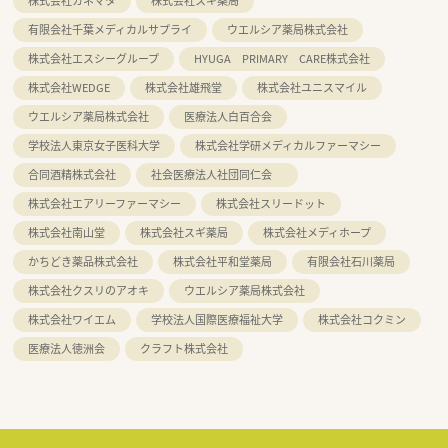
株式会社カネマタ
株式会社スギ薬局
有限会社千葉メディカルサプライ
ウエルシア薬局株式会社
株式会社エスシーグループ
HYUGA PRIMARY CARE株式会社
株式会社WEDGE
株式会社雄飛堂
株式会社ユニスマイル
ウエルシア薬局株式会社
医療法人白百合会
学校法人東京女子医科大学
株式会社学研メディカルファーマシー
合同酒精株式会社
社会医療法人社団同仁会
株式会社エアリーファーマシー
株式会社スリードット
株式会社南山堂
株式会社スギ薬局
株式会社メディホープ
かちどき薬品株式会社
株式会社平和堂薬局
有限会社石川薬局
株式会社クスリのアオキ
ウエルシア薬局株式会社
株式会社ワイエム
学校法人国際医療福祉大学
株式会社コクミン
医療法人徳洲会
クラフト株式会社