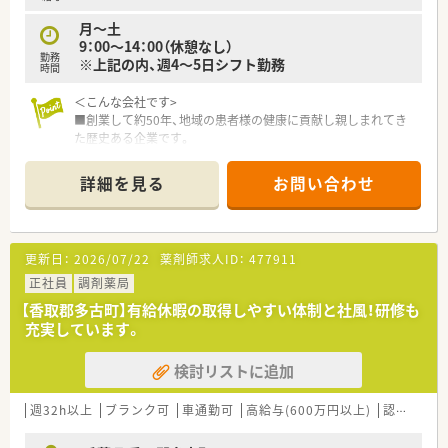
月～土
9：00～14：00（休憩なし）
勤務
※上記の内、週4～5日シフト勤務
時間
＜こんな会社です>
■創業して約50年、地域の患者様の健康に貢献し親しまれてき
た歴史ある企業です。
■旭・香取・匝瑳エリアに12店舗を展開中。限定されたエリアに
展開している地域に根差した調剤薬局です。
詳細を見る
お問い合わせ
転居を伴う異動は発生しません。
■クリニック門前や総合病院門前（無菌調剤室完備）等、薬局ごと
に色の違う処方内容を経験でき、薬剤師としてスキルアップして
いくことが可能です。
更新日：
2026/07/22
薬剤師求人ID：
477911
■社員の平均年齢は38歳、男女比2：3です。
■在宅医療にも力を入れており、在宅専任部隊もございます。ご
正社員
調剤薬局
経験を生かしていきたい方、これから学びたい方必見！
【香取郡多古町】有給休暇の取得しやすい体制と社風！研修も
■経験やキャリアごとに研修が分かれており、ほか自己学習のサ
充実しています。
ポートもしていただける環境です。eラーニング全額補助制度あ
り！
検討リストに追加
＜充実・安定した働きやすさ＞
■有休消化約90％！残業が月平均2時間程とほぼ無し！
週32h以上
ブランク可
車通勤可
高給与(600万円以上)
認定薬剤師取得支援あり
メリハリをつけてご就業していきたい方におすすめ！
■育児休暇の復帰率100％！