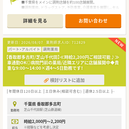
■千葉県をメインに調剤店舗を約100店舗展開。
■調剤薬局、ドラッグストア、予防事業、介護事業を展開し、セル
フメディケーションから在宅医療まで地域医療に幅広く貢献し
ています。
詳細を見る
お問い合わせ
■セルフメディケーションと在宅医療を推進し、看護師や管理栄
養士、ケアマネージャー、登録販売者など幅広い職種の従業員が
在籍しており職種を超えた連携で地域の健康をサポートしてい
ます。
更新日：
2026/08/07
薬剤師求人ID：
712829
■全店で分離申請となっており、調剤業務に専念できる就業環境
となっております。レジ打ちや品出しは行わず、薬局を併設して
パート・アルバイト
調剤薬局
いない店舗への配属はございません。
【香取郡多古町/芝山千代田】≪時給2,200円ご相談可能♪≫
■調剤併設ドラッグストアや総合病院門、在宅医療専門など様々
車通勤OK◎病院門前の薬局/近隣エリアに店舗展開中◆貴
なタイプの薬局があり、活躍の場が幅広く用意されております。
重な9:00～14:00×週4～5日勤務です！
ご希望の方には在宅医療の分野などへ進んでいくことも可能で、
薬剤師としてスキルアップを目指していけます。
検討リストに追加
年間休日120日以上
土日休み(相談可含む)
週休2.5日以上
残業なし
千葉県 香取郡多古町
芝山千代田駅 (芝山鉄道線)
勤務地
時給2,000円～2,200円
※経験などを考慮し決定
給与