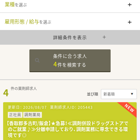
業種
を選ぶ
雇用形態 / 給与
を選ぶ
詳細条件を表示
条件に合う求人
4
件を
検索する
4
件の薬剤師求人
並び順
更新日：
2026/08/07
薬剤師求人ID：
205443
正社員
調剤薬局
【香取郡多古町/飯倉】★急募！≪調剤併設ドラッグストアで
のご就業♪≫分離申請しており、調剤業務に専念できる環
境です◎