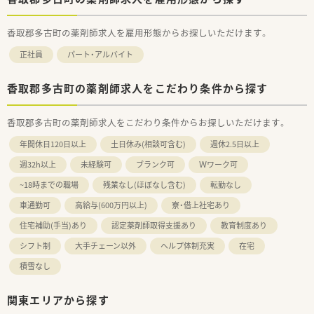
香取郡多古町の薬剤師求人を雇用形態からお探しいただけます。
正社員
パート・アルバイト
香取郡多古町の薬剤師求人をこだわり条件から探す
香取郡多古町の薬剤師求人をこだわり条件からお探しいただけます。
年間休日120日以上
土日休み(相談可含む)
週休2.5日以上
週32h以上
未経験可
ブランク可
Ｗワーク可
~18時までの職場
残業なし(ほぼなし含む)
転勤なし
車通勤可
高給与(600万円以上)
寮・借上社宅あり
住宅補助(手当)あり
認定薬剤師取得支援あり
教育制度あり
シフト制
大手チェーン以外
ヘルプ体制充実
在宅
積雪なし
関東エリアから探す