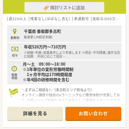
検討リストに追加
週32h以上
残業なし(ほぼなし含む)
車通勤可
高給与(600万円以上)
千葉県 香取郡多古町
飯倉駅 (JR総武本線)
勤務地
年収526万円～710万円
※経験・年齢・就業条件により考慮します ※想定・平均残業、諸手当含
給与
む総額 年収に応じて固定
…
月～土 09：00～18：00
※1年単位の変形労働時間制
1ヶ月平均は170時間程度
勤務
時間
※年4回の研修時間を含む
＼まずはご相談を！／（多古町エリア担当より）
オンライン講座や独自のeラーニングなど教育体制が充実してお
り、手厚いヘルプ体制もあるため安心して業務をスタートできま
す。
＊------------------------------------------＊
詳細を見る
お問い合わせ
【店舗情報と応需状況について】
■JR総武本線の飯倉駅から車で14分ほどの場所に位置してお
り、敷地内の駐車場を利用したマイカー通勤が非常に便利な店舗