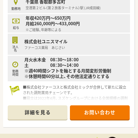
千葉県 香取郡多古町
■薬剤師1人当たり、25枚程の人員配置でご負担なくご就業いた
空港第２ビル（第２旅客ターミナル）駅 (JR成田線)
勤務地
だけます。
■取締役が人事として、親身になって相談にのってくれる環境で
年収420万円～650万円
す。
月給260,000円～433,000円
■離職率が2％未満で定着率◎長く働いていける企業です。
給与
※ご経験、年齢等による
株式会社ユニスマイル
法人
ファーコス薬局 あじさい
名
月火水木金 08：30～18：00
土 08：30～14：00
※週40時間シフトを軸とする月間変形労働制
勤務
時間
※休憩時間60分以上、その他法定通りとする
■株式会社ファーコスと株式会社ミックが合併して新たに設立
された調剤薬局チェーンです。
■設立は2022年4月、スズケングループにおける全国規模の調剤
薬局チェーンとなります。
■2社が培ってきたノウハウと企業の良さを融合し、より安定し
詳細を見る
お問い合わせ
た経営基盤から、成長スピードを加速させていきます。
■コーポレートメッセージは「あなたに今、わたしができるこ
と」。
■正社員には全国・広域・都道府県限定・自宅通勤の4コースを用
意。