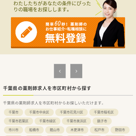
わたしたちがあなたの条件にぴった
■全国・広域・都道府県限定コースの方には充実の住宅補助制度
りの職場をお探しします。
が適用されます。
■住居は法人契約なので初期費用時の自己負担はほとんどあり
ません。
■産育休からの復帰率は95%以上！時短勤務はお子様が小学3年
生終了時まで。
■年間休日は120日以上で様々な休暇制度の用意あり。
■最新機器の導入やメディカルリスクコントローラー制度を導
入し、調剤過誤防止に向けた取り組みにも積極的です。
■マネジメント型と専門性追求型のキャリアパスが目指せる環
境です。
■家族やプライベートを大事にしながら働きたい方、キャリアを
磨きたい方皆様にお勧めです。
千葉県の薬剤師求人を市区町村から探す
千葉県の薬剤師求人を市区町村からお探しいただけます。
千葉市
千葉市中央区
千葉市花見川区
千葉市稲毛区
千葉市若葉区
千葉市緑区
千葉市美浜区
銚子市
市川市
船橋市
館山市
木更津市
松戸市
野田市