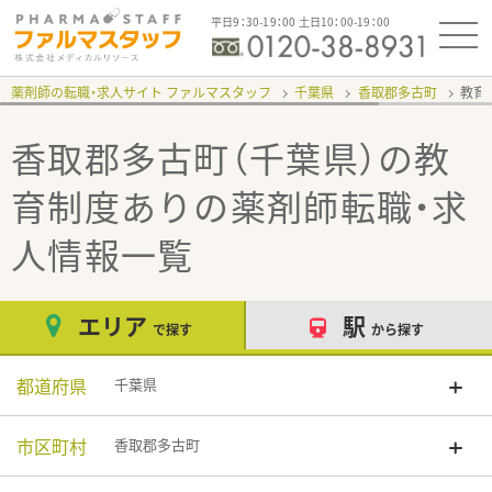
平日9：30-19：00 土日10：00-19：00
薬剤師の転職・求人サイト ファルマスタッフ
千葉県
香取郡多古町
教育
香取郡多古町（千葉県）の教
育制度あり
の薬剤師転職・求
人情報一覧
エリア
駅
で探す
から探す
都道府県
千葉県
市区町村
香取郡多古町