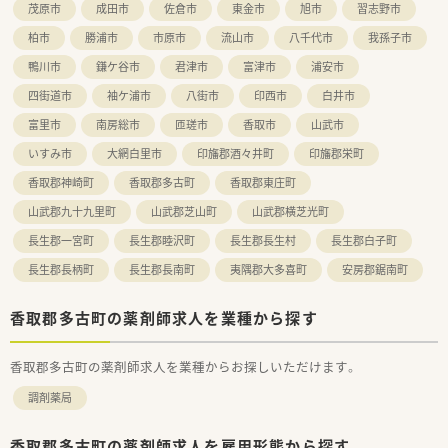
茂原市
成田市
佐倉市
東金市
旭市
習志野市
柏市
勝浦市
市原市
流山市
八千代市
我孫子市
鴨川市
鎌ケ谷市
君津市
富津市
浦安市
四街道市
袖ケ浦市
八街市
印西市
白井市
富里市
南房総市
匝瑳市
香取市
山武市
いすみ市
大網白里市
印旛郡酒々井町
印旛郡栄町
香取郡神崎町
香取郡多古町
香取郡東庄町
山武郡九十九里町
山武郡芝山町
山武郡横芝光町
長生郡一宮町
長生郡睦沢町
長生郡長生村
長生郡白子町
長生郡長柄町
長生郡長南町
夷隅郡大多喜町
安房郡鋸南町
香取郡多古町の薬剤師求人を業種から探す
香取郡多古町の薬剤師求人を業種からお探しいただけます。
調剤薬局
香取郡多古町の薬剤師求人を雇用形態から探す