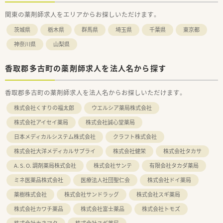
関東の薬剤師求人をエリアからお探しいただけます。
茨城県
栃木県
群馬県
埼玉県
千葉県
東京都
神奈川県
山梨県
香取郡多古町の薬剤師求人を法人名から探す
香取郡多古町の薬剤師求人を法人名からお探しいただけます。
株式会社くすりの福太郎
ウエルシア薬局株式会社
株式会社アイセイ薬局
株式会社誠心堂薬局
日本メディカルシステム株式会社
クラフト株式会社
株式会社大洋メディカルサプライ
株式会社健栄
株式会社タカサ
A. S. O. 調剤薬局株式会社
株式会社サンテ
有限会社タカダ薬局
ミネ医薬品株式会社
医療法人社団聖仁会
株式会社ドイ薬局
薬樹株式会社
株式会社サンドラッグ
株式会社スギ薬局
株式会社カワチ薬品
株式会社富士薬品
株式会社トモズ