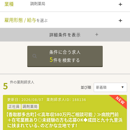
業種
調剤薬局
雇用形態 / 給与
を選ぶ
詳細条件を表示
条件に合う求人
5
件を
検索する
5
件の薬剤師求人
並び順
更新日：
2026/08/07
薬剤師求人ID：
188136
正社員
調剤薬局
【香取郡多古町】≪高年収580万円ご相談可能♪≫病院門前
＋在宅業務あり◎未経験の方も応募OK◆成田と九十九里浜
に挟まれている、のどかな立地です！