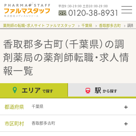
平日9：30-19：00 土日10：00-19：00
薬剤師の転職・求人サイト ファルマスタッフ
千葉県
香取郡多古町
調剤
香取郡多古町（千葉県）の調
剤薬局
の薬剤師転職・求人情
報一覧
エリア
駅
で探す
から探す
都道府県
千葉県
市区町村
香取郡多古町