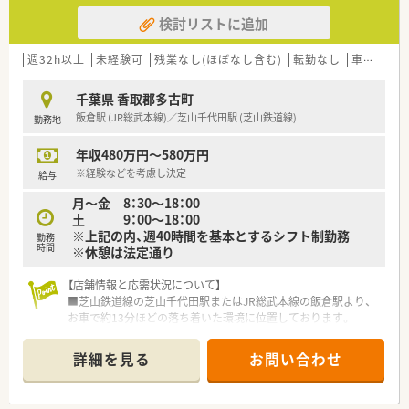
検討リストに追加
週32h以上
未経験可
残業なし(ほぼなし含む)
転勤なし
車通勤可
千葉県 香取郡多古町
飯倉駅 (JR総武本線)／芝山千代田駅 (芝山鉄道線)
勤務地
年収480万円～580万円
※経験などを考慮し決定
給与
月～金 8：30～18：00
土 9：00～18：00
※上記の内、週40時間を基本とするシフト制勤務
勤務
時間
※休憩は法定通り
【店舗情報と応需状況について】
■芝山鉄道線の芝山千代田駅またはJR総武本線の飯倉駅より、
お車で約13分ほどの落ち着いた環境に位置しております。
■国保多古中央病院の門前に構えており、内科や外科、整形外科
など多科目の処方箋を1日平均40枚から50枚ほど応需していま
詳細を見る
お問い合わせ
す。
■薬剤師は常勤3名、非常勤3名の体制で運営されており、処方枚
数に対して手厚い人員配置でゆとりを持って業務に取り組めま