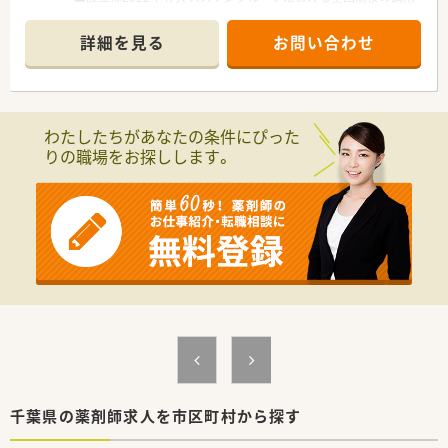
薬局チェーンとなります。
■2社が培ってきたノウハウと企業の良さを融合し、より安定し
詳細を見る
お問い合わせ
た経営基盤から、成長スピードを加速させていきます。
■コーポレートメッセージは「あなたに今、わたしができるこ
と」。
■正社員には全国・広域・都道府県限定・自宅通勤の4コースを用
意。
わたしたちがあなたの条件にぴった
■全国・広域・都道府県限定コースの方には充実の住宅補助制度
りの職場をお探しします。
が適用されます。
■住居は法人契約なので初期費用時の自己負担はほとんどあり
ません。
■産育休からの復帰率は95%以上！時短勤務はお子様が小学3年
生終了時まで。
■年間休日は120日以上で様々な休暇制度の用意あり。
■最新機器の導入やメディカルリスクコントローラー制度を導
入し、調剤過誤防止に向けた取り組みにも積極的です。
■マネジメント型と専門性追求型のキャリアパスが目指せる環
境です。
■家族やプライベートを大事にしながら働きたい方、キャリアを
磨きたい方皆様にお勧めです。
千葉県の薬剤師求人を市区町村から探す