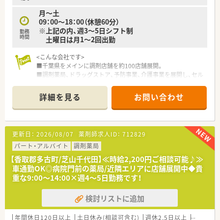
■引っ越しを伴う転勤の際に、初期費用や引っ越し費用、家賃が
月～土
100％会社負担となる手厚い借上げ社宅を希望する方です。
09：00～18：00（休憩60分）
■子どもが小学校に入学するまでの期間、1日6時間の短時間勤
※上記の内、週3～5日シフト制
務を選択し、時間外労働の免除を受けて育児と両立したい方で
勤務
時間
土曜日は月1～2回出勤
す。
■お薬の調剤だけでなく、自社グループのドラッグストアで利用
<こんな会社です>
できるお得な従業員割引制度でお買い物を楽しみたい方です。
■千葉県をメインに調剤店舗を約100店舗展開。
■調剤薬局、ドラッグストア、予防事業、介護事業を展開し、セル
フメディケーションから在宅医療まで地域医療に幅広く貢献し
ています。
詳細を見る
お問い合わせ
■セルフメディケーションと在宅医療を推進し、看護師や管理栄
養士、ケアマネージャー、登録販売者など幅広い職種の従業員が
在籍しており職種を超えた連携で地域の健康をサポートしてい
ます。
更新日：
2026/08/07
薬剤師求人ID：
712829
■全店で分離申請となっており、調剤業務に専念できる就業環境
となっております。レジ打ちや品出しは行わず、薬局を併設して
パート・アルバイト
調剤薬局
いない店舗への配属はございません。
【香取郡多古町/芝山千代田】≪時給2,200円ご相談可能♪≫
■調剤併設ドラッグストアや総合病院門、在宅医療専門など様々
車通勤OK◎病院門前の薬局/近隣エリアに店舗展開中◆貴
なタイプの薬局があり、活躍の場が幅広く用意されております。
重な9:00～14:00×週4～5日勤務です！
ご希望の方には在宅医療の分野などへ進んでいくことも可能で、
薬剤師としてスキルアップを目指していけます。
検討リストに追加
年間休日120日以上
土日休み(相談可含む)
週休2.5日以上
残業なし