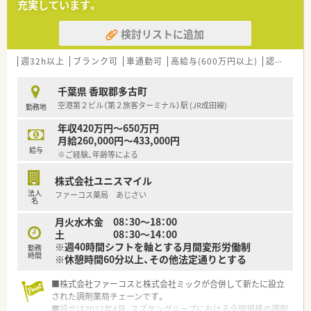
充実しています。
ポートもしていただける環境です。eラーニング全額補助制度あ
り！
検討リストに追加
＜充実・安定した働きやすさ＞
■有休消化約90％！残業が月平均2時間程とほぼ無し！
週32h以上
ブランク可
車通勤可
高給与(600万円以上)
認定薬剤師取得支援あり
メリハリをつけてご就業していきたい方におすすめ！
■育児休暇の復帰率100％！
千葉県 香取郡多古町
■薬剤師1人当たり、25枚程の人員配置でご負担なくご就業いた
空港第２ビル（第２旅客ターミナル）駅 (JR成田線)
勤務地
だけます。
■取締役が人事として、親身になって相談にのってくれる環境で
年収420万円～650万円
す。
月給260,000円～433,000円
■離職率が2％未満で定着率◎長く働いていける企業です。
給与
※ご経験、年齢等による
株式会社ユニスマイル
法人
ファーコス薬局 あじさい
名
月火水木金 08：30～18：00
土 08：30～14：00
※週40時間シフトを軸とする月間変形労働制
勤務
時間
※休憩時間60分以上、その他法定通りとする
■株式会社ファーコスと株式会社ミックが合併して新たに設立
された調剤薬局チェーンです。
■設立は2022年4月、スズケングループにおける全国規模の調剤