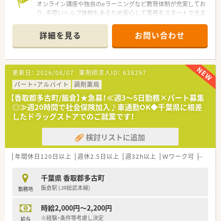
オンライン講座や独自のeラーニングなど教育体制が充実してお
■病院門前ならではの複雑な処方例を経験することで、薬剤師と
り、手厚いヘルプ体制もあるため安心して業務をスタートできま
しての臨床判断能力が着実に磨かれていく点に大きなやりがい
す。
を感じられます。
＊------------------------------------------＊
■残業がほぼなく18時に業務が終了するため、日々の生活にゆ
詳細を見る
お問い合わせ
【店舗情報と応需状況について】
とりが生まれ、精神的な余裕を持って患者様と向き合えることが
■JR総武本線の飯倉駅から車で14分ほどの場所に位置してお
魅力です。
り、敷地内の駐車場を利用したマイカー通勤が非常に便利な店舗
■借り上げ社宅を利用すれば月々1.2万円の負担で住居を確保で
です。
きるため、実質的な可処分所得が非常に高く、生活の質を向上さ
更新日：
2026/08/07
薬剤師求人ID：
638297
■面対応のスタイルであらゆる医療機関からの処方箋を受け付
せられます。
けており、1日あたりの平均応需枚数は約10枚と落ち着いていま
パート・アルバイト
調剤薬局
す。
【香取郡多古町/飯倉】★急募！≪週3～5日勤務×パート募集
■勤務体制は常勤薬剤師が1名在籍しており、処方箋の枚数に対
◎≫週20時間で社会保険加入♪車通勤OK◆千葉県に根差
してゆとりを持って日々の調剤業務を行える環境が整っていま
したドラッグストアでのご就業です！
す。
検討リストに追加
【こんな方が活躍中】
■全薬剤師を対象とした手当を活用して各自で資格取得や自己
研鑽に励み、研修認定薬剤師などの資格を持つ方が活躍していま
年間休日120日以上
週休2.5日以上
週32h以上
Ｗワーク可
残業な
す。
■独自の健康サポートプログラムを利用し、社内の保健師や管理
千葉県 香取郡多古町
栄養士から食事のアドバイスを受け生き生きと働く方です。
飯倉駅 (JR総武本線)
勤務地
■3名以上の社員が集まった同好会に対する会社からの補助制度
を利用し、オフの時間にスタッフ同士の交流を楽しむ方です。
時給2,000円～2,200円
【こんな方にオススメ】
※経験・条件等考慮し決定
給与