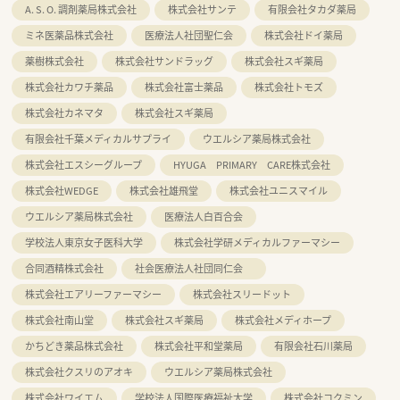
A. S. O. 調剤薬局株式会社
株式会社サンテ
有限会社タカダ薬局
ミネ医薬品株式会社
医療法人社団聖仁会
株式会社ドイ薬局
薬樹株式会社
株式会社サンドラッグ
株式会社スギ薬局
株式会社カワチ薬品
株式会社富士薬品
株式会社トモズ
株式会社カネマタ
株式会社スギ薬局
有限会社千葉メディカルサプライ
ウエルシア薬局株式会社
株式会社エスシーグループ
HYUGA PRIMARY CARE株式会社
株式会社WEDGE
株式会社雄飛堂
株式会社ユニスマイル
ウエルシア薬局株式会社
医療法人白百合会
学校法人東京女子医科大学
株式会社学研メディカルファーマシー
合同酒精株式会社
社会医療法人社団同仁会
株式会社エアリーファーマシー
株式会社スリードット
株式会社南山堂
株式会社スギ薬局
株式会社メディホープ
かちどき薬品株式会社
株式会社平和堂薬局
有限会社石川薬局
株式会社クスリのアオキ
ウエルシア薬局株式会社
株式会社ワイエム
学校法人国際医療福祉大学
株式会社コクミン