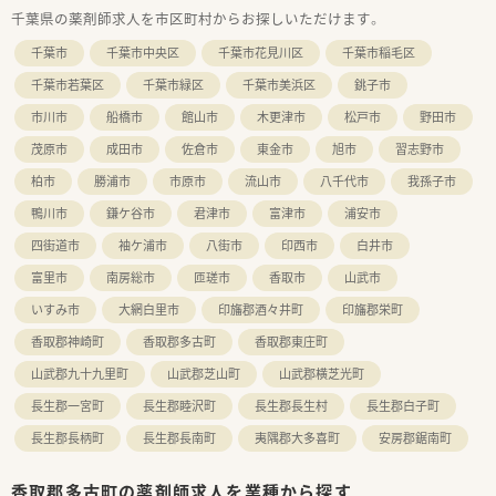
千葉県の薬剤師求人を市区町村からお探しいただけます。
千葉市
千葉市中央区
千葉市花見川区
千葉市稲毛区
千葉市若葉区
千葉市緑区
千葉市美浜区
銚子市
市川市
船橋市
館山市
木更津市
松戸市
野田市
茂原市
成田市
佐倉市
東金市
旭市
習志野市
柏市
勝浦市
市原市
流山市
八千代市
我孫子市
鴨川市
鎌ケ谷市
君津市
富津市
浦安市
四街道市
袖ケ浦市
八街市
印西市
白井市
富里市
南房総市
匝瑳市
香取市
山武市
いすみ市
大網白里市
印旛郡酒々井町
印旛郡栄町
香取郡神崎町
香取郡多古町
香取郡東庄町
山武郡九十九里町
山武郡芝山町
山武郡横芝光町
長生郡一宮町
長生郡睦沢町
長生郡長生村
長生郡白子町
長生郡長柄町
長生郡長南町
夷隅郡大多喜町
安房郡鋸南町
香取郡多古町の薬剤師求人を業種から探す