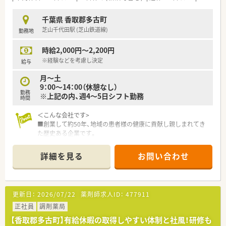
千葉県 香取郡多古町
芝山千代田駅 (芝山鉄道線)
勤務地
時給2,000円～2,200円
※経験などを考慮し決定
給与
月～土
9：00～14：00（休憩なし）
勤務
※上記の内、週4～5日シフト勤務
時間
＜こんな会社です>
■創業して約50年、地域の患者様の健康に貢献し親しまれてき
た歴史ある企業です。
■旭・香取・匝瑳エリアに12店舗を展開中。限定されたエリアに
展開している地域に根差した調剤薬局です。
詳細を見る
お問い合わせ
転居を伴う異動は発生しません。
■クリニック門前や総合病院門前（無菌調剤室完備）等、薬局ごと
に色の違う処方内容を経験でき、薬剤師としてスキルアップして
いくことが可能です。
更新日：
2026/07/22
薬剤師求人ID：
477911
■社員の平均年齢は38歳、男女比2：3です。
■在宅医療にも力を入れており、在宅専任部隊もございます。ご
正社員
調剤薬局
経験を生かしていきたい方、これから学びたい方必見！
【香取郡多古町】有給休暇の取得しやすい体制と社風！研修も
■経験やキャリアごとに研修が分かれており、ほか自己学習のサ