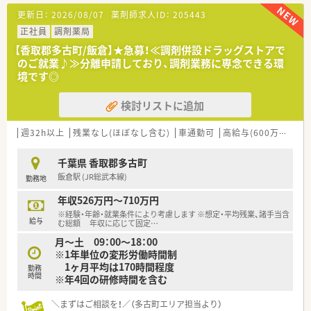
す。
更新日：
2026/08/07
薬剤師求人ID：
205443
【こんな方が活躍中】
正社員
調剤薬局
■特定の店舗で地域住民と顔の見える関係を築きたいと考え、大
【香取郡多古町/飯倉】★急募！≪調剤併設ドラッグストアで
手チェーンから転職してキャリアアップを果たした薬剤師が活
のご就業♪≫分離申請しており、調剤業務に専念できる環
躍しています。
境です◎
■病院での勤務経験を活かし、より患者様に近い距離で服薬指導
を行いたいと考えて入社した、高いホスピタリティを持つ方が在
検討リストに追加
籍中です。
■匝瑳市内に会社が用意した低価格の社宅を利用し、生活コスト
を抑えながら趣味や自己投資に時間を充てている若手薬剤師も
週32h以上
残業なし(ほぼなし含む)
車通勤可
高給与(600万円以上)
おります。
千葉県 香取郡多古町
【こんな方にオススメ】
飯倉駅 (JR総武本線)
勤務地
■18時終業という条件を活かし、仕事終わりの時間を家族との
団らんや趣味の充てたいと考えている、ライフスタイル重視の方
年収526万円～710万円
に最適です。
※経験・年齢・就業条件により考慮します ※想定・平均残業、諸手当含
■多科目の処方にじっくりと取り組みたい方や、在宅医療を通じ
給与
む総額 年収に応じて固定
…
て薬剤師としての職能を広げたいという向上心の強い方に強く
月～土 09：00～18：00
推奨します。
※1年単位の変形労働時間制
■将来的に店舗責任者としての経験を積みたいと考えており、努
1ヶ月平均は170時間程度
力が役職手当などの目に見える形で還元される環境を求めてい
勤務
時間
※年4回の研修時間を含む
る方にぴったりです。
＼まずはご相談を！／（多古町エリア担当より）
【やりがい/おすすめポイント】