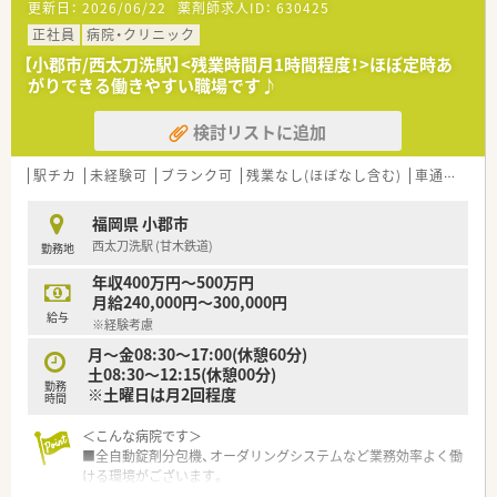
更新日：
2026/06/22
薬剤師求人ID：
630425
正社員
病院・クリニック
【小郡市/西太刀洗駅】<残業時間月1時間程度！>ほぼ定時あ
がりできる働きやすい職場です♪
検討リストに追加
駅チカ
未経験可
ブランク可
残業なし(ほぼなし含む)
車通勤可
福岡県 小郡市
西太刀洗駅 (甘木鉄道)
勤務地
年収400万円～500万円
月給240,000円～300,000円
給与
※経験考慮
月～金08:30～17:00(休憩60分)
土08:30～12:15(休憩00分)
勤務
※土曜日は月2回程度
時間
＜こんな病院です＞
■全自動錠剤分包機、オーダリングシステムなど業務効率よく働
ける環境がございます。
■薬局は薬剤師2名、調剤助手2名いらっしゃいます。