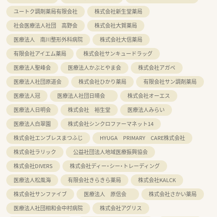
ユートク調剤薬局有限会社
株式会社新生堂薬局
社会医療法人社団 高野会
株式会社大賀薬局
医療法人 南川整形外科病院
株式会社大信薬局
有限会社アイエム薬局
株式会社サンキュードラッグ
医療法人聖峰会
医療法人かぶとやま会
株式会社アガペ
医療法人社団原道会
株式会社ひかり薬局
有限会社サン調剤薬局
医療法人冠
医療法人社団日晴会
株式会社オーエス
医療法人日明会
株式会社 裕生堂
医療法人みらい
医療法人白翠園
株式会社シンクロファーマネット14
株式会社エンブレスまつふじ
HYUGA PRIMARY CARE株式会社
株式会社ラリック
公益社団法人地域医療振興協会
株式会社DIVERS
株式会社ディー・シー・トレーディング
医療法人松風海
有限会社きらきら薬局
株式会社KALCK
株式会社サンファイブ
医療法人 原信会
株式会社さかい薬局
医療法人社団相和会中村病院
株式会社アグリス