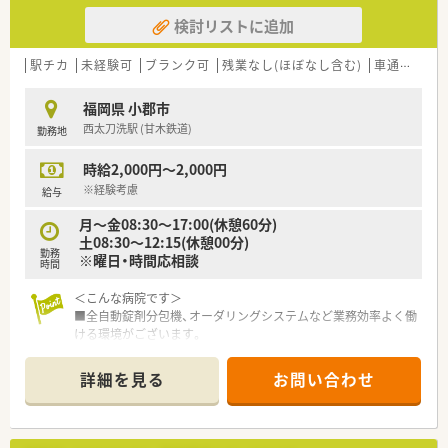
検討リストに追加
駅チカ
未経験可
ブランク可
残業なし(ほぼなし含む)
車通勤可
福岡県 小郡市
西太刀洗駅 (甘木鉄道)
勤務地
時給2,000円～2,000円
※経験考慮
給与
月～金08:30～17:00(休憩60分)
土08:30～12:15(休憩00分)
勤務
※曜日・時間応相談
時間
＜こんな病院です＞
■全自動錠剤分包機、オーダリングシステムなど業務効率よく働
ける環境がございます。
■薬局は薬剤師2名、調剤助手2名いらっしゃいます。
■NST研修関連施設ですので資格取得実績もあり支援制度もご
詳細を見る
お問い合わせ
ざいます。
■残業少なく有給休暇取得もしやすい環境です。