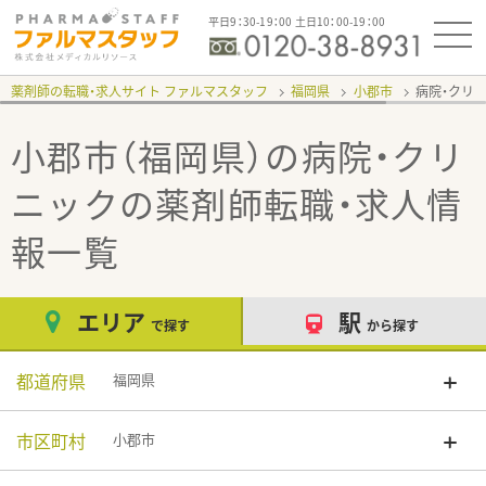
平日9：30-19：00 土日10：00-19：00
薬剤師の転職・求人サイト ファルマスタッフ
福岡県
小郡市
病院・クリ
小郡市（福岡県）の病院・クリ
ニック
の薬剤師転職・求人情
報一覧
エリア
駅
で探す
から探す
都道府県
福岡県
市区町村
小郡市