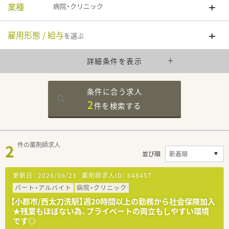
業種
病院・クリニック
雇用形態 / 給与
を選ぶ
詳細条件を表示
条件に合う求人
2
件を
検索する
2
件の薬剤師求人
並び順
更新日：
2026/06/23
薬剤師求人ID：
648457
パート・アルバイト
病院・クリニック
【小郡市/西太刀洗駅】週20時間以上の勤務から社会保険加入
★残業もほぼない為、プライベートの両立もしやすい環境
です◎