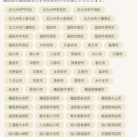
福岡県の薬剤師求人を市区町村からお探しいただけます。
北九州市門司区
北九州市若松区
北九州市戸畑区
北九州市小倉北区
北九州市小倉南区
北九州市八幡東区
北九州市八幡西区
福岡市
福岡市東区
福岡市博多区
福岡市中央区
福岡市南区
福岡市西区
福岡市城南区
福岡市早良区
大牟田市
久留米市
直方市
飯塚市
田川市
柳川市
八女市
筑後市
大川市
行橋市
豊前市
中間市
小郡市
筑紫野市
春日市
大野城市
宗像市
太宰府市
古賀市
福津市
うきは市
宮若市
嘉麻市
朝倉市
みやま市
糸島市
那珂川市
糟屋郡宇美町
糟屋郡篠栗町
糟屋郡志免町
糟屋郡須惠町
糟屋郡新宮町
糟屋郡久山町
糟屋郡粕屋町
遠賀郡芦屋町
遠賀郡水巻町
遠賀郡岡垣町
遠賀郡遠賀町
鞍手郡小竹町
鞍手郡鞍手町
朝倉郡筑前町
三潴郡大木町
八女郡広川町
田川郡香春町
田川郡添田町
田川郡川崎町
田川郡大任町
田川郡福智町
京都郡苅田町