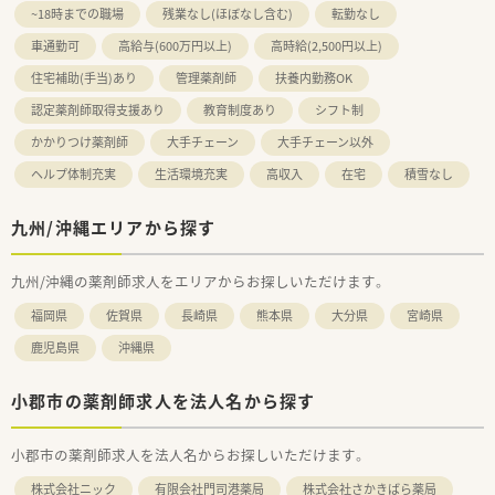
~18時までの職場
残業なし(ほぼなし含む)
転勤なし
車通勤可
高給与(600万円以上)
高時給(2,500円以上)
住宅補助(手当)あり
管理薬剤師
扶養内勤務OK
認定薬剤師取得支援あり
教育制度あり
シフト制
かかりつけ薬剤師
大手チェーン
大手チェーン以外
ヘルプ体制充実
生活環境充実
高収入
在宅
積雪なし
九州/沖縄エリアから探す
九州/沖縄の薬剤師求人をエリアからお探しいただけます。
福岡県
佐賀県
長崎県
熊本県
大分県
宮崎県
鹿児島県
沖縄県
小郡市の薬剤師求人を法人名から探す
小郡市の薬剤師求人を法人名からお探しいただけます。
株式会社ニック
有限会社門司港薬局
株式会社さかきばら薬局