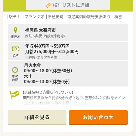
検討リストに追加
かしてより深く患者様と関われる在宅の分野で活躍していま
す。
■子育て中のママさん薬剤師も多数在籍しており、時短勤務制度
駅チカ
ブランク可
車通勤可
認定薬剤師取得支援あり
積雪なし
を活用しながらキャリアを諦めることなく継続して働いていま
す。
福岡県 太宰府市
■異業種や官公庁出身の未経験者も多数入社しており、充実した
西鉄五条駅 (西鉄太宰府線)
勤務地
教育カリキュラムを経て一線の薬剤師として成長を遂げていま
す。
年収440万円～550万円
月給275,000円～312,500円
給与
※経験・エリアを考慮
月火木金
09:00～18:00（休憩60分）
水土
勤務
時間
09:00～13:00（休憩0分）
【店舗情報と応需状況について】
■西鉄五条駅から徒歩5分の好立地で、整形外科と内科をメイン
に1日約30枚の処方箋を応需しています。
■現在は薬剤師1名とパート1名の体制で運営しており、地域に
密着した丁寧な服薬指導を行っています。
詳細を見る
お問い合わせ
■近隣店舗からのヘルプ体制も充実しているため、一人薬剤師の
時間帯でも安心して業務に専念できます。