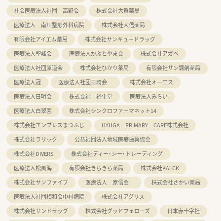
社会医療法人社団 高野会
株式会社大賀薬局
医療法人 南川整形外科病院
株式会社大信薬局
有限会社アイエム薬局
株式会社サンキュードラッグ
医療法人聖峰会
医療法人かぶとやま会
株式会社アガペ
医療法人社団原道会
株式会社ひかり薬局
有限会社サン調剤薬局
医療法人冠
医療法人社団日晴会
株式会社オーエス
医療法人日明会
株式会社 裕生堂
医療法人みらい
医療法人白翠園
株式会社シンクロファーマネット14
株式会社エンブレスまつふじ
HYUGA PRIMARY CARE株式会社
株式会社ラリック
公益社団法人地域医療振興協会
株式会社DIVERS
株式会社ディー・シー・トレーディング
医療法人松風海
有限会社きらきら薬局
株式会社KALCK
株式会社サンファイブ
医療法人 原信会
株式会社さかい薬局
医療法人社団相和会中村病院
株式会社アグリス
株式会社サンドラッグ
株式会社グッドフェローズ
日本赤十字社