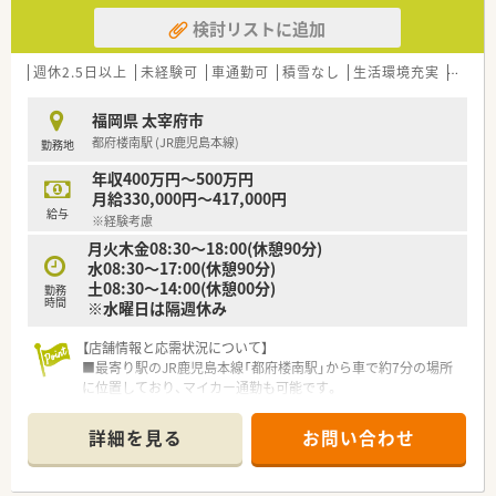
検討リストに追加
週休2.5日以上
未経験可
車通勤可
積雪なし
生活環境充実
教育制
福岡県 太宰府市
都府楼南駅 (JR鹿児島本線)
勤務地
年収400万円～500万円
月給330,000円～417,000円
給与
※経験考慮
月火木金08:30～18:00(休憩90分)
水08:30～17:00(休憩90分)
土08:30～14:00(休憩00分)
勤務
時間
※水曜日は隔週休み
【店舗情報と応需状況について】
■最寄り駅のJR鹿児島本線「都府楼南駅」から車で約7分の場所
に位置しており、マイカー通勤も可能です。
■主な応需科目は内科、胃腸科、肛門科で、月に50～60枚ほどの
処方箋を広域の医療機関からも応需しています。
詳細を見る
お問い合わせ
■薬剤師は常時2～3名体制で業務を行っており、事務スタッフ
も1～2名在籍し、薬剤師業務に集中できる環境です。