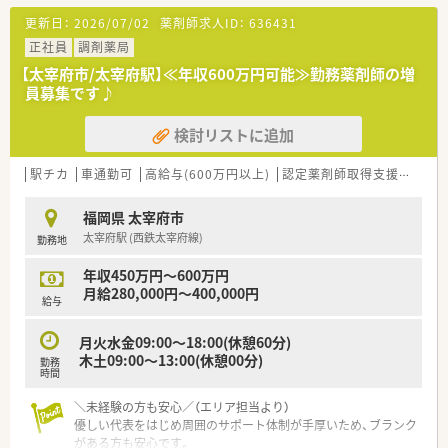
【募集背景と求める人物像について】
更新日：
2026/07/02
薬剤師求人ID：
636431
■今後の更なる地域医療への貢献と、より手厚い人員体制の構築
を目指し、今回増員募集を行っております。
正社員
調剤薬局
■患者様一人ひとりと向き合い、笑顔にすることにやりがいを感
【太宰府市/太宰府駅】≪年収600万円可能≫勤務薬剤師の増
じられる、ホスピタリティ精神のある方を求めています。
員募集です♪
■チームワークを大切にし、スタッフ同士で協力しながら前向き
に業務に取り組んでいただける方を歓迎いたします。
検討リストに追加
【こんな取り組みをしています】
■地域体制加算を算定しており、地域住民の健康をサポートする
駅チカ
車通勤可
高給与(600万円以上)
認定薬剤師取得支援あり
薬局としての役割を積極的に担っています。
■患者様にとって必要と判断した医薬品やサービスは、プロとし
福岡県 太宰府市
て対価をいただくという方針で積極的に提案します。
太宰府駅 (西鉄太宰府線)
勤務地
■発熱外来の処方箋応需や、抗原検査キットの販売などを通じ
て、地域の公衆衛生の向上にも貢献しています。
年収450万円～600万円
月給280,000円～400,000円
【こんな方にオススメ】
給与
■隔週週休2.5日制や充実した休暇制度を活かし、プライベート
の時間を大切にしたい方には最適な環境です。
月火水金09:00～18:00(休憩60分)
■地域に密着した薬局で、患者様一人ひとりとじっくり向き合
木土09:00～13:00(休憩00分)
勤務
い、信頼関係を築いていきたい方におすすめです。
時間
■これから在宅医療の経験を積みたいと考えている未経験の方
でも、安心してキャリアをスタートできます。
＼未経験の方も安心／（エリア担当より）
優しい代表をはじめ周囲のサポート体制が手厚いため、ブランク
がある方も安心です。