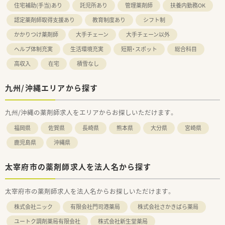
住宅補助(手当)あり
託児所あり
管理薬剤師
扶養内勤務OK
認定薬剤師取得支援あり
教育制度あり
シフト制
かかりつけ薬剤師
大手チェーン
大手チェーン以外
ヘルプ体制充実
生活環境充実
短期・スポット
総合科目
高収入
在宅
積雪なし
九州/沖縄エリアから探す
九州/沖縄の薬剤師求人をエリアからお探しいただけます。
福岡県
佐賀県
長崎県
熊本県
大分県
宮崎県
鹿児島県
沖縄県
太宰府市の薬剤師求人を法人名から探す
太宰府市の薬剤師求人を法人名からお探しいただけます。
株式会社ニック
有限会社門司港薬局
株式会社さかきばら薬局
ユートク調剤薬局有限会社
株式会社新生堂薬局