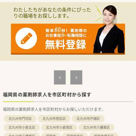
【募集背景と求める人物像について】
■体制強化のための急募案件であり、在宅業務や加算取得に対し
わたしたちがあなたの条件にぴった
て前向きに取り組める方を求めています。
りの職場をお探しします。
■患者様とのコミュニケーションを大切にし、トレーシングレポ
ートの作成に意欲的な方を歓迎します。
■経験が浅い方でも、自ら学ぶ姿勢がありチームワークを大切に
できる方なら積極的に採用いたします。
【法人特徴について】
■福岡県を中心に116店舗を展開する九州最大手の法人で、多様
な店舗形態での経験が積める環境です。
■最新の調剤機器や処方箋送信アプリを積極的に導入し、薬剤師
の業務負担軽減を組織で推進しています。
■全社員の残業ゼロを目指すなど、従業員の満足度が患者様の満
足に繋がるという理念を掲げています。
【求人情報について】
■正社員の募集で想定年収は440万円から550万円となり、経験
福岡県の薬剤師求人を市区町村から探す
やスキルを正当に評価し決定します。
■年間休日は115日の完全週休2日制で、有給休暇の取得率も
福岡県の薬剤師求人を市区町村からお探しいただけます。
80％以上と非常に高い水準を誇ります。
■各種手当が充実しており、住宅手当や役職手当のほか、家族手
北九州市門司区
北九州市若松区
北九州市戸畑区
当などの福利厚生も手厚く整っています。
北九州市小倉北区
北九州市小倉南区
北九州市八幡東区