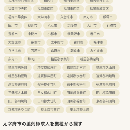
北九州市八幡西区
福岡市
福岡市東区
福岡市博多区
福岡市中央区
福岡市南区
福岡市西区
福岡市城南区
福岡市早良区
大牟田市
久留米市
直方市
飯塚市
田川市
柳川市
八女市
筑後市
大川市
行橋市
豊前市
中間市
小郡市
筑紫野市
春日市
大野城市
宗像市
太宰府市
古賀市
福津市
うきは市
宮若市
嘉麻市
朝倉市
みやま市
糸島市
那珂川市
糟屋郡宇美町
糟屋郡篠栗町
糟屋郡志免町
糟屋郡須惠町
糟屋郡新宮町
糟屋郡久山町
糟屋郡粕屋町
遠賀郡芦屋町
遠賀郡水巻町
遠賀郡岡垣町
遠賀郡遠賀町
鞍手郡小竹町
鞍手郡鞍手町
朝倉郡筑前町
三潴郡大木町
八女郡広川町
田川郡香春町
田川郡添田町
田川郡川崎町
田川郡大任町
田川郡福智町
京都郡苅田町
京都郡みやこ町
築上郡吉富町
築上郡築上町
太宰府市の薬剤師求人を業種から探す