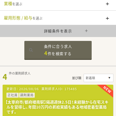
業種
を選ぶ
雇用形態 / 給与
を選ぶ
詳細条件を表示
条件に合う求人
4
件を
検索する
4
件の薬剤師求人
並び順
更新日：
2026/08/06
薬剤師求人ID：
175485
正社員
調剤薬局
【太宰府市/都府楼南駅】隔週週休2.5日！未経験から在宅スキ
ルを習得し、年間10万円の昇給実績もある地域密着型薬局
です。