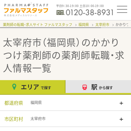
平日9：30-19：00 土日10：00-19：00
薬剤師の転職・求人サイト ファルマスタッフ
福岡県
太宰府市
かかりつ
太宰府市（福岡県）のかかり
つけ薬剤師
の薬剤師転職・求
人情報一覧
エリア
駅
で探す
から探す
都道府県
福岡県
市区町村
太宰府市