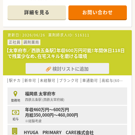
【店舗情報と応需状況について】
詳細を見る
お問い合わせ
■西鉄太宰府線の太宰府駅から徒歩で2分ほどの非常にアクセス
が良い場所に位置しております。
■主に近隣にある別府病院から内科全般の処方箋を1日あたり
40枚ほど応需しております。
更新日：
2026/06/26
薬剤師求人ID：
516311
■店舗には正社員の薬剤師が3名と事務スタッフが2名在籍して
業務に対応しております。
正社員
調剤薬局
【太宰府市／西鉄五条駅】年収600万円可能！年間休日118日
【募集背景と求める人物像について】
で残業少なめ、在宅スキルを磨ける環境
■体制をより強化して手厚い人員配置を維持するために新たな
正社員を増員募集しております。
検討リストに追加
■周囲のスタッフと円滑に連携を図るための高いコミュニケー
ション能力が求められます。
■患者様やスタッフに対して穏やかで温厚に対応できるお人柄
駅チカ
新卒可
未経験可
ブランク可
車通勤可
高給与(600万円以上)
の方を歓迎しております。
福岡県 太宰府市
【法人特徴について】
西鉄五条駅 (西鉄太宰府線)
勤務地
■福岡県の久留米や筑後エリアを中心に調剤薬局を10店舗展開
しているグループです。
年収460万円～600万円
■元MRの代表は非常に優しいお人柄で現場の意見を大切にする
月給350,000円～460,000円
風通しの良い法人です。
給与
※経験考慮
■地域に根ざした薬局運営を行っており多くの店舗で小児科の
門前に構えております。
HYUGA PRIMARY CARE株式会社