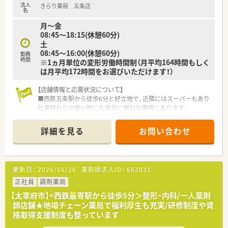
法人
きらり薬局 五条店
名
月～金
08:45～18:15(休憩60分)
土
08:45～16:00(休憩60分)
勤務
時間
※1ヵ月単位の変形労働時間制（月平均164時間もしく
は月平均172時間をお選びいただけます！）
【店舗情報と応需状況について】
■西鉄五条駅から徒歩6分と好立地で、近隣にはスーパーもあり
仕事終わりの買い物にも非常に便利な環境にあります。
■主な応需科目は泌尿器科で、処方箋枚数は1日あたり40枚から
50枚となっており、外来と在宅の比率は4対6の割合です。
詳細を見る
お問い合わせ
■お取扱いの薬品品目は1200程度ございます。
【法人特徴について】
■2021年に東証グロース市場へ上場しており、福岡県を中心に
更新日：
2026/06/26
薬剤師求人ID：
662031
全国で60店舗以上を展開している成長著しい企業です。
■超高齢化社会を見据えて在宅医療に特化した事業展開を行っ
正社員
調剤薬局
ており、自社開発の専用システムで業務効率化を図っています。
【太宰府市】<西鉄最寄駅から徒歩5分＞整形・内科/一人薬剤
■女性の育休取得率が100％であることに加え、男性の取得実績
師店舗★地場チェーン薬局で福利厚生も充実/研修制度や資
も豊富で、多様な働き方を支援する制度が整っています。
格取得支援制度も整っています
【こんな方が活躍中】
■病院薬剤師として病棟業務に携わっていた方が、その経験を活