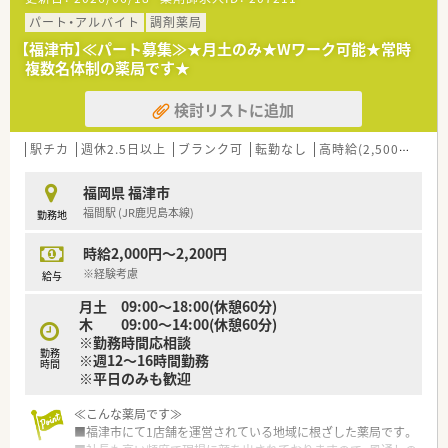
まずはお気軽にお問い合わせください。
パート・アルバイト
調剤薬局
【福津市】≪パート募集≫★月土のみ★Wワーク可能★常時
複数名体制の薬局です★
検討リストに追加
駅チカ
週休2.5日以上
ブランク可
転勤なし
高時給(2,500円以上)
福岡県 福津市
福間駅 (JR鹿児島本線)
勤務地
時給2,000円～2,200円
※経験考慮
給与
月土 09:00～18:00(休憩60分)
木 09:00～14:00(休憩60分)
※勤務時間応相談
勤務
※週12～16時間勤務
時間
※平日のみも歓迎
≪こんな薬局です≫
■福津市にて1店舗を運営されている地域に根ざした薬局です。