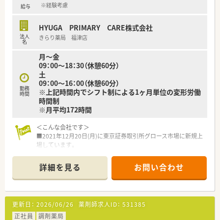
【想定される業務内容】
※経験考慮
給与
■皮膚科の処方箋が中心となる調剤業務、鑑査、丁寧な服薬指導
が主な業務内容となります。
HYUGA PRIMARY CARE株式会社
■管理薬剤師として、医薬品の在庫管理や発注業務、スタッフの
法人
きらり薬局 福津店
労務管理などもお任せします。
名
■現在在宅業務はありませんが、地域医療への貢献として将来的
月～金
には取り組む可能性もあります。
09：00～18：30（休憩60分）
土
09：00～16：00（休憩60分）
勤務
※上記時間内でシフト制による1ヶ月単位の変形労働
時間
時間制
※月平均172時間
＜こんな会社です＞
■2021年12月20日(月)に東京証券取引所グロース市場に新規上
場しています。
■福岡県春日市に本社を構え、福岡県内を中心に佐賀県・東京都・
千葉県・神奈川県に39店舗展開しています。(2022年10月時点）
詳細を見る
お問い合わせ
■超高齢化社会で必ず必要となる在宅業務に積極的に取り組ん
でおり着実に成長を続けています。
■オンライン服薬指導(28店舗実施)、地域連携薬局(21店舗)、零
売など最先端の取り組みを実施しています。
更新日：
2026/06/26
薬剤師求人ID：
531385
＜在宅に不安がある方も安心＞
正社員
調剤薬局