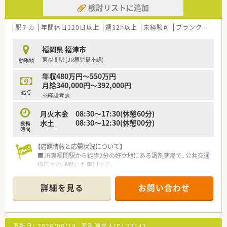
検討リストに追加
駅チカ
年間休日120日以上
週32h以上
未経験可
ブランク可
認
福岡県 福津市
東福間駅 (JR鹿児島本線)
勤務地
年収480万円～550万円
月給340,000円～392,000円
給与
※経験考慮
月火木金 08:30～17:30(休憩60分)
水土 08:30～12:30(休憩00分)
勤務
時間
【店舗情報と応需状況について】
■JR東福間駅から徒歩2分の好立地にある調剤薬局で、公共交通
機関での通勤にも便利です。
■主な応需科目は内科、呼吸器科、循環器科、消化器科で、処方箋
枚数は1日あたり30枚ほどです。
詳細を見る
お問い合わせ
■現在は薬剤師1～2名体制ですが、今後は薬剤師2名体制で運営
していく予定となっております。
【募集背景と求める人物像について】
更新日：
2026/06/18
薬剤師求人ID：
33943