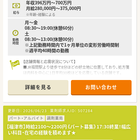
年収396万円～700万円
ており復帰率が非常に高いです。（2022年6月時点）
月給280,000円～375,000円
■正社員の就業時間は、週40時間の月単位の変形労働時間制。長
給与
※年齢・経験による
時間になりがちな医療業界で「全社員残業ゼロ（繁忙期除く）」を
月～金
目指しております。
08:30～19:00(休憩60分)
■九州ではめずらしい完全週休2日制の薬局で年間休日115日ご
土
ざいます。プライベートの充実が仕事の質につながるという観
08:30～13:00(休憩00分)
点で、「従業員満足がお客様満足につながる」という理念の根幹
勤務
時間
※上記勤務時間内で1ヶ月単位の変形労働時間制
であり、長年従業員から愛される秘訣です。
※週平均40時間の勤務
ハートクロス休暇(長期有給消化制度)や育休・産休取得率が高
く、長く働くことが出来る職場環境です。
【店舗情報と応需状況について】
＜充実の研修制度＞
■JR福間駅より徒歩で8分ほどの好立地に位置しており、処方箋
■必須研修やアドバンス研修、マネジメント研修などご自身の
は内科を中心に1日平均30枚ほどを応需している店舗です。
レベルに応じた研修の受講が可能です。在宅やセルフメディケ
■在宅業務は施設と個人合わせて約60名ほど対応しており、外
ーション、漢方やがん専門薬剤師など、様々なキャリア構築に向
来だけでなく地域医療に深く貢献できる体制が整っています。
詳細を見る
お問い合わせ
けた研修内容を取り揃えています。
■薬剤師は正社員3名に加えて事務職も正社員が2名在籍してお
■実務経験が無い方やブランクがある方も安心できる教育プロ
り、透析の処方日には3名体制以上で手厚く対応しています。
グラムがあるので安心してスキルアップ出来ます。
■社員教育に関しては、基本研修から興味ある分野を学べるテー
【法人特徴について】
更新日：
2026/06/23
薬剤師求人ID：
507284
マ別研修があり、その他年次や役職に合わせた研修が充実してい
■特定の地域を中心に医療モール型薬局を60店舗以上展開して
ます。
おり、昨年末からは大手医療グループの傘下となりました。
パート・アルバイト
調剤薬局
■がん専門薬剤師は、九州がんセンターと九州大学病院と提携を
■M&Aに頼らずクリニックの開業支援を通じた新規出店を続け
【福津市】時給2100～2200円《パート募集》17:30終業！幅広
しており、症例集めなどは可能です。
ており、地域インフラとして安定した経営基盤を築いています。
い科目・在宅の経験を積めます★
■自社開発の150コンテンツある動画は自宅でも視聴可能なよ
■薬剤師が対人業務に集中できるよう最新設備の導入を推進し