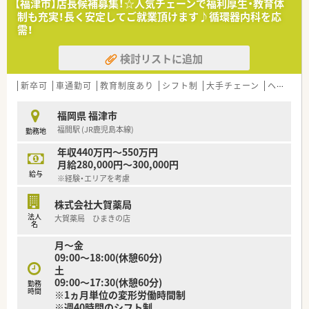
【福津市】店長候補募集！☆人気チェーンで福利厚生・教育体
くOTCも経験できる環境です。
制も充実！長く安定してご就業頂けます♪循環器内科を応
■チェーン店ですが様々な新しい事にチャレンジする社風で、風
需！
通しが良い職場です。
検討リストに追加
新卒可
車通勤可
教育制度あり
シフト制
大手チェーン
ヘルプ体制充実
福岡県 福津市
福間駅 (JR鹿児島本線)
勤務地
年収440万円～550万円
月給280,000円～300,000円
給与
※経験・エリアを考慮
株式会社大賀薬局
法人
大賀薬局 ひまきの店
名
月～金
09:00～18:00(休憩60分)
土
09:00～17:30(休憩60分)
勤務
時間
※1ヵ月単位の変形労働時間制
※週40時間のシフト制