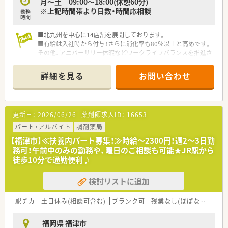
月～土 09:00～18:00(休憩60分)
■かかりつけ薬剤師等のノルマがないため、患者様への対応に集
※上記時間帯より日数・時間応相談
勤務
中できます。
時間
■北九州を中心に14店舗を展開しております。
■有給は入社時から付与！さらに消化率も80％以上と高めです。
その他、アニバーサリー休暇などワークライフバランスを推進さ
れています。
■IT化も積極的に進めており、過誤防止・効率化に力を入れてお
詳細を見る
お問い合わせ
ります。薬剤師本来の業務に集中できる環境です。
更新日：
2026/06/26
薬剤師求人ID：
16653
パート・アルバイト
調剤薬局
【福津市】≪扶養内パート募集！≫時給～2300円！週2～3日勤
務可！午前中のみの勤務や、曜日のご相談も可能★JR駅から
徒歩10分で通勤便利♪
検討リストに追加
駅チカ
土日休み(相談可含む)
ブランク可
残業なし(ほぼなし含む)
福岡県 福津市