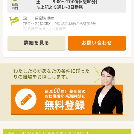
土 9:00～17:00(休憩60分)
ございます。
勤務
※上記より週1～3日勤務
■豊富な研修制度や資格取得支援で着実にスキルアップできる
時間
環境です。
【業 種】調剤薬局
【アクセス】福間駅 (JR鹿児島本線)から徒歩3分
【契約期間】8月～2カ月更新
【想定時給】2,700～3,000円
【勤務時間】
詳細を見る
お問い合わせ
月火水 9:30～18:30(休憩60分)
土 9:00～17:00(休憩60分)
※上記より週1～3日勤務
【応需科目】内科,耳鼻科
【応需枚数】120～140枚/日
わたしたちがあなたの条件にぴった
【人員体制】
りの職場をお探しします。
薬剤師：5名程度
********************************
＼手厚いサポートが魅力のファルマスタッフ／
■万全のサポート体制：2名体制で担当がつきしっかりサポート！
■各種保険を完備：社会保険(週20時間以上)/雇用保険/薬剤師賠
償責任保険
■充実の休暇制度：有給休暇(6ヶ月以上勤務)、夏季休暇、慶弔休
暇など
ご希望条件に合わせて求人をお探しします！
更新日：
2026/06/18
薬剤師求人ID：
207211