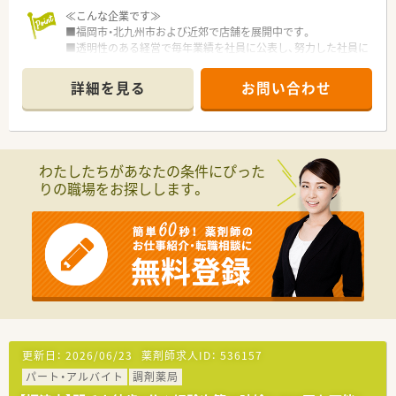
≪こんな企業です≫
■福岡市・北九州市および近郊で店舗を展開中です。
■透明性のある経営で毎年業績を社員に公表し、努力した社員に
は給与として反映させるような会社風土です。
■学会等の参加費用は会社で負担！スキルアップを支援する体制
詳細を見る
お問い合わせ
が整っております。
■希望休はほぼ100％取得可能！お休みも取りやすい環境です。
≪こんな薬局です≫
■店舗間のヘルプ体制も整っておりますので安心です。
わたしたちがあなたの条件にぴった
■薬歴はGooCoDXで、レセコンはEMシステムズを採用しており
りの職場をお探しします。
ます。
■医療DX推進体制整備加算対応店舗となります。
■薬剤師2名体制になる予定です。
更新日：
2026/06/23
薬剤師求人ID：
536157
パート・アルバイト
調剤薬局