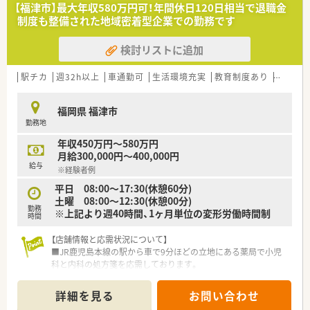
■九州・中国エリアを中心に多数の薬局を展開し、地域医療のイ
【福津市】最大年収580万円可！年間休日120日相当で退職金
ンフラとして重要な役割を担っています。
制度も整備された地域密着型企業での勤務です
■薬剤師一人当たりの処方箋枚数を約21枚に抑え、ゆとりある
人員配置で質の高い業務を支援しています。
検討リストに追加
【求人情報について】
■始業前の準備時間も含めて1分単位で残業代が支給されるた
駅チカ
週32h以上
車通勤可
生活環境充実
教育制度あり
シフト
め、サービス残業は一切ありません。
■年間休日は120日以上に加え夏季・年末年始休暇も完備されて
福岡県 福津市
おり、プライベートも充実させられます。
勤務地
■世帯主向けの住宅手当や退職金制度をはじめ、選択型福利厚生
サービスなど手厚い制度が整っています。
年収450万円～580万円
月給300,000円～400,000円
【こんな方が活躍中】
給与
※経験者例
■かかりつけ業務や服薬後のフォローアップに積極的に取り組
み、その実績が評価されている方が活躍中です。
平日 08:00～17:30(休憩60分)
■時短勤務や子の看護休暇などの制度を有効に活用し、家庭と仕
土曜 08:00～12:30(休憩00分)
勤務
事を見事に両立させている方が多くいます。
※上記より週40時間、1ヶ月単位の変形労働時間制
時間
■充実した研修制度や資格取得支援を利用して、常に新しい知識
を学び続ける意欲的な方が活躍しています。
【店舗情報と応需状況について】
■JR鹿児島本線の駅から車で9分ほどの立地にある薬局で小児
科と内科の処方箋を応需しております。
■1日あたり70～80枚の処方箋を応需しており常勤薬剤師2名体
制で患者さまに対応しています。
詳細を見る
お問い合わせ
■薬剤師は正社員2名とパート4名が在籍し常時2～3名体制で調