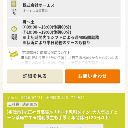
株式会社オーエス
法人
オーエス福津薬局
名
月～土
①09:00～18:00(休憩60分)
②10:00～19:00(休憩60分)
勤務
※上記時間内でシフトによる週40時間勤務
時間
※状況により半日勤務のケースも有り
【店舗情報と応需状況について】
■福間駅より車で5分に位置し、1日平均250枚から300枚もの処
方箋を応需する、地域に根差した活気ある調剤薬局です。
■皮膚科が30％、耳鼻科が25％、総合病院が15％、眼科10％と幅
広い科目を扱っており、月間約6,000枚の経験を積めます。
詳細を見る
お問い合わせ
■薬剤師13名、事務員12名の手厚い人員体制で、急な休みへのフ
ォロー体制も整っており、安心して業務に集中できる職場です。
【法人特徴について】
更新日：
2026/07/21
薬剤師求人ID：
724932
■北九州エリアを中心に計13店舗の調剤薬局を展開していま
す。
正社員
調剤薬局
■全社員にiPadを支給し、IT化による業務効率化や過誤防止、情
【福津市】≪正社員募集≫内科・小児科メイン！大人気のチェ
報共有を徹底することで薬剤師の負担軽減を図る法人です。
ーン薬局です★福利厚生も手厚く年間休日120日以上！
■ドローンによる薬品配送の実証実験など、未来を見据えた先進
的な取り組みに積極的で、業界の最先端を走り続けています。