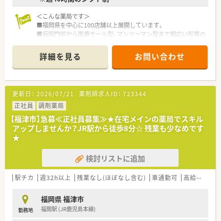
＜こんな薬局です＞
■福岡県を中心に100店舗以上展開しています。
■病院門前から医療モール型、マンツーマン型まで幅広い形態の
店舗があり、薬剤師として幅広く経験を積む事が可能です。全店
舗でOTCの取り扱いがあるため、調剤だけではなくOTCも経験で
詳細を見る
お問い合わせ
きる環境です。
■処方箋枚数に対して20枚/人程度の人数体制を維持しておりま
す。
■服薬履歴を全店オンライン共有し、自宅近く以外でも飲み合わ
更新日：
2026/07/21
薬剤師求人ID：
723344
せ・重複チェックができる体制を整えています。
■会社の収益が高ければ、社員の皆さんに給与として還元をして
正社員
調剤薬局
おり、頑張りに応じて評価頂ける会社です。
【福津市】急募≪正社員募集≫★在宅メインの薬局でスキル
アップしませんか？JR駅から徒歩8分☆ 残業も少なめです
＜店舗情報＞
★
■弊社からの入職実績もある店舗です。
■店舗内は優しい方が多く、良い雰囲気です。
検討リストに追加
■子育てにも理解があり、両立しやすい店舗です。
■福岡市近郊で貴重な車通勤が可能な求人です。
駅チカ
週32h以上
残業なし(ほぼなし含む)
車通勤可
高給与(600万円以上)
＜ワークライフバランスの推進＞
■お客様の満足度をあげるには社員の満足度を上げるしかない
福岡県 福津市
と考えており、社員のワークライフバランスを真剣に考え従業員
福間駅 (JR鹿児島本線)
勤務地
が働きやすい環境作りに取り組んでいます。
■出産・育児休暇の取得率が高く、常時30～40名が育児に専念し