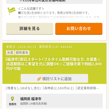
＜こんな店舗です＞
■正社員2名体制となります。事務は常時2名体制です。
■在宅は居宅と施設併せて30件程度を対応されています。在宅
のスキルを身に着けたい方にもオススメです。
■内科・胃腸科・循環器・外科・整形外科を応需していらっしゃい
詳細を見る
お問い合わせ
ます。
■事務の体制も手厚く、サポートして下さります。
■17:30終業のため、プライベートとの両立が図りやすい職場で
す。
更新日：
2026/06/22
薬剤師求人ID：
446440
■ご経験次第で年収500万円以上が可能です。
■お近くにはショッピングモールもあるため、お昼休憩や通勤途
派遣
調剤薬局
中のお買い物にも便利な立地です。
【福津市】即日スタート！フルタイム勤務可能な方、大募集☆
派遣期間はご希望を元に調整OK☆ご経験次第で時給2,800
＜こんな会社です＞
円が可能
■福岡県内に3店舗展開しており、各店舗でしっかりと連携が取
れているので、サポート体制も安心です。
検討リストに追加
■地域の患者様にとって身近な薬局を目指して、一人ひとりの声
にしっかり耳を傾けるよう心掛けています。
■毎月店舗毎に面談を実施しています。
残業なし(ほぼなし含む)
高時給(2,500円以上)
認定薬剤師取得支援あり
就業に際しての不安や、キャリアアップなどのご相談も定期的に
でき、風通しのいい環境です。
福岡県 福津市
■近隣で店舗展開をされており、ヘルプ体制も整っています。
福間駅 (JR鹿児島本線)
勤務地