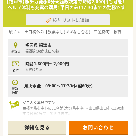
【福津市】駅チカ徒歩6分★経験次第で時給2,000円も可能！
ヘルプ体制も充実の薬局！平日のみ！17:30までの勤務です
検討リストに追加
駅チカ
土日祝休み
残業なし(ほぼなし含む)
車通勤可
教育制度あり
福岡県 福津市
福間駅 (JR鹿児島本線)
勤務地
時給1,800円～2,000円
※経験考慮
給与
月火水金 09:00～17:30(休憩60分)
勤務
時間
＜こんな薬局です＞
■福岡県を中心に21店舗（大分県中津市・山口県山口市に1店舗
ずつ含め）展開しております。
■ドクターの開業を支援しながら出店している為処方枚数の多
い店舗が多く経営状態は安定しております。開業から関わって
詳細を見る
お問い合わせ
いるためドクターとの関係も良好です。
■直近3年間での離職率も10％未満と定着率も高い会社です。