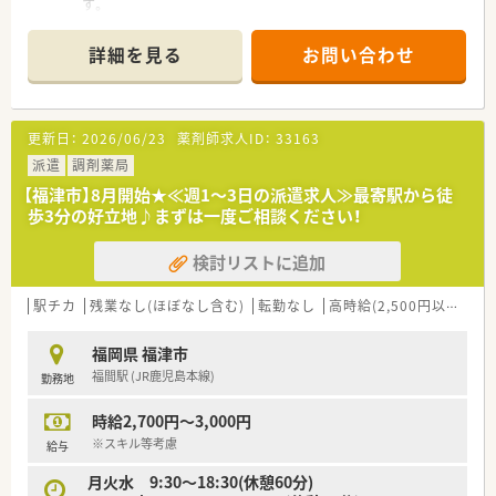
す。
■内科や外科、産婦人科など幅広い科目を1日100枚以上応需し
ています。
詳細を見る
お問い合わせ
■常勤薬剤師3名、パート薬剤師2名体制で地域医療に貢献して
います。
【募集背景と求める人物像について】
更新日：
2026/06/23
薬剤師求人ID：
33163
■今後の体制強化とサービス向上に向けた増員のための募集で
ございます。
派遣
調剤薬局
■人柄重視の採用のため、年齢や経験を問わずにご応募いただけ
【福津市】8月開始★≪週1～3日の派遣求人≫最寄駅から徒
ます。
歩3分の好立地♪まずは一度ご相談ください！
■自己研鑽に励み、柔軟な対応ができる方を歓迎いたします。
検討リストに追加
【法人特徴について】
■佐賀県を中心に九州・関東に80店舗以上展開する老舗企業で
ございます。
駅チカ
残業なし(ほぼなし含む)
転勤なし
高時給(2,500円以上)
積
■調剤薬局やドラッグストアなど様々な事業を展開している安
定企業です。
福岡県 福津市
■「薬のいらないくらしを提案する薬局」をコンセプトに地域に
福間駅 (JR鹿児島本線)
勤務地
貢献しています。
時給2,700円～3,000円
【想定されるキャリアイメージ】
■外来がん専門薬剤師や漢方専門薬剤師など専門的なキャリア
※スキル等考慮
給与
を築けます。
月火水 9:30～18:30(休憩60分)
■希望に応じて本社業務や新規事業開発に携わることも可能で