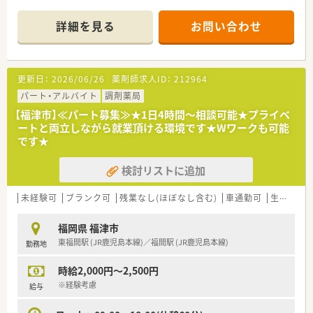
に対応しています。
■異動は、基本転居を伴わない異動となります。九州から関東へ
■薬剤師は正社員1名と派遣薬剤師1名の常時2名体制で業務に
など転居を伴う異動がないので、地域に根付いた勤務が可能で
詳細を見る
お問い合わせ
あたっています。
す。
【募集背景と求める人物像について】
■今回は欠員補充のため、地域医療に貢献したい薬剤師の方を募
＜スキルアップ・キャリアアップできる環境＞
更新日：
2026/06/26
薬剤師求人ID：
212964
集しています。
■麻薬の取り扱いが多い店舗やカテーテル・ポンプ処方を行って
■全国的にも有名な皮膚科の門前薬局で、専門性を高めたい方を
パート・アルバイト
いる店舗もあります。
調剤薬局
歓迎します。
緩和ケアの資格を持っている薬剤師が2名（調剤薬局勤務薬剤師
【福津市】≪パート募集≫★1日4時間～相談可能★プライベ
■ドクターや医療事務も含め、全スタッフと良好な関係を築ける
54名）在籍しており、患者様に寄り添った仕事を経験することが
ートと両立しながら就業頂ける環境です★Wワークも可能
方を求めています。
できます。
です★
■店舗管理を各薬局長へ任せており、社長から店舗の運営や数字
【職場環境と雰囲気】
管理の研修を受けることができます。
検討リストに追加
■福岡県を中心に22店舗を展開しており、地域に根差した薬局
■薬剤師から営業職など社内でのジョブチェンジも相談の上可
運営を行っています。
能です。
■ドクターの開業支援から携わっているため、クリニックとの関
■企業・官公庁出身の未経験の方や、病院出身の方も多数活躍し
未経験可
ブランク可
残業なし(ほぼなし含む)
車通勤可
生活環境充実
係が良好です。
ています。
■平均年齢は42歳でベテラン薬剤師が多く、女性が多い活気あ
福岡県 福津市
る職場です。
＜こんな薬局です＞
東福間駅 (JR鹿児島本線)／福間駅 (JR鹿児島本線)
勤務地
■外科・小児科・皮膚科を応需しており、個人～施設在宅もござい
【やりがい/おすすめポイント】
ますので幅広い経験を積む事が可能です。
時給2,000円～2,500円
■ドクターとの良好な関係性により、疑義照会がしやすく働きや
■お車での通勤が便利な立地です。
すい現場です。
※経験考慮
給与
■様々な働き方を選択できるため、ご自身のライフスタイルに合
わせた就業が可能です。