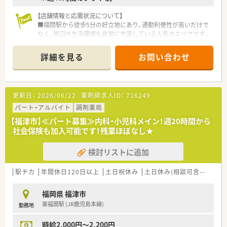
す。
■世帯主かつ賃貸物件にお住まいの方を対象とした住宅手当や、
【店舗情報と応需状況について】
研修認定薬剤師手当など、各種手当の項目が非常に充実していま
■福間駅から徒歩5分の好立地にあり、通勤利便性が高いだけで
す。
なく、周辺の生活環境も非常に充実している人気のエリアです。
■整形外科と皮膚科の処方箋をメインに1日約85枚応需してお
り、特定の科目について深い専門知識を習得することが可能で
詳細を見る
お問い合わせ
す。
■外来業務に加えて25件ほどの在宅業務にも対応しているた
め、地域医療の最前線で患者様に寄り添う経験を積むことができ
ます。
更新日：
2026/06/22
薬剤師求人ID：
716249
【募集背景と求める人物像について】
パート・アルバイト
調剤薬局
■今回は体制強化のための欠員補充募集となっており、かかりつ
【福津市】≪パート募集≫内科・小児科メイン！週20時間から
け薬剤師などの対人業務に前向きに取り組める方を求めていま
社会保険も加入可能です！残業ほぼなし★
す。
■患者様一人ひとりへの丁寧なフォローアップやトレーシング
検討リストに追加
レポートの作成に対し、抵抗なく取り組める姿勢を重視しており
ます。
■周囲のスタッフと仲良く連携を図れる方や、新しい知識の習得
駅チカ
年間休日120日以上
土日祝休み
土日休み(相談可含む)
週休
に意欲的な20代から50代までの方を幅広く募集しています。
福岡県 福津市
【法人特徴について】
東福間駅 (JR鹿児島本線)
勤務地
■福岡県を中心に110店舗以上を展開する九州最大手の調剤併
設型薬局であり、安定した経営基盤と充実の福利厚生が魅力で
時給2,000円～2,200円
す。