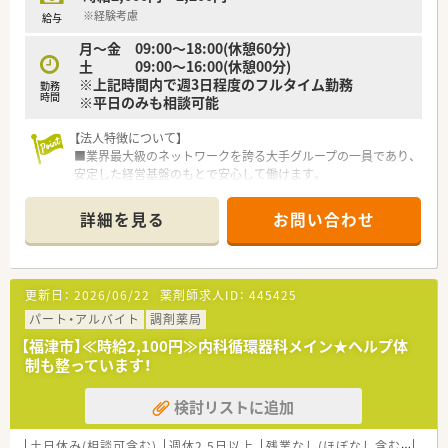
■全店舗で処方箋送信アプリや最新機器を導入しており、薬剤師
※経験考慮
給与
の業務負担軽減と患者様の待ち時間短縮を同時に実現していま
月～金 09:00〜18:00(休憩60分)
す。
土 09:00〜16:00(休憩00分)
■出産・育児休暇の取得率は100％を誇り、常時多くの社員が育
※上記時間内で週3日程度のフルタイム勤務
勤務
児に専念しながら復帰を果たしている、女性に優しい企業です。
時間
※平日のみも相談可能
【法人特徴について】
■業界最大級のネットワークを誇る大手グループの一員であり、
安定した経営基盤のもとで安心して働けます。
■九州・中国エリアを中心に多数の薬局を展開し、地域医療のイ
ンフラとして重要な役割を担っています。
詳細を見る
お問い合わせ
■薬剤師一人当たりの処方箋枚数を約21枚に抑え、ゆとりある
人員配置で質の高い業務を支援しています。
【求人情報について】
更新日：
2026/06/22
薬剤師求人ID：
445425
■始業前の準備時間も含めて1分単位で残業代が支給されるた
め、サービス残業は一切ありません。
パート・アルバイト
調剤薬局
■年間休日は120日以上に加え夏季・年末年始休暇も完備されて
【福津市】≪時給2,100円≫内科循環器科メイン★ヘルプ体
おり、プライベートも充実させられます。
制も整っています！
■世帯主向けの住宅手当や退職金制度をはじめ、選択型福利厚生
サービスなど手厚い制度が整っています。
検討リストに追加
【こんな方が活躍中】
■かかりつけ業務や服薬後のフォローアップに積極的に取り組
土日休み(相談可含む)
週休2.5日以上
残業なし(ほぼなし含む)
車通