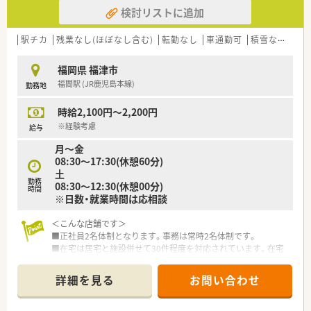
うに1社員1IDが付与されています。
ており、地域の街づくりに貢献することを企業理念としていま
検討リストに追加
■e‐learningは会社負担で受ける事ができ、認定薬剤師資格の
す。
取得も可能です。
【こんな方にオススメ】
駅チカ
残業なし(ほぼなし含む)
転勤なし
車通勤可
積雪なし
生
<患者様への取り組み>
■残業を抑えてプライベートの時間をしっかり確保したい方や、
■最新機器や処方せん送信アプリ導入で、薬剤師の負担を軽減す
有給休暇を気兼ねなく取得したいと考える方に最適な環境で
福岡県 福津市
ると共に患者様の待機時間を短縮しております。
す。
福間駅 (JR鹿児島本線)
勤務地
■大手グループの安定した基盤の中で、手厚い福利厚生や教育体
制を受けながら腰を据えて長く働きたいと願う方に推奨しま
時給2,100円～2,200円
す。
■住宅手当の支援を受けながら新しい土地で再出発をしたい方
※経験考慮
給与
や、在宅業務の経験を積んで専門性を磨きたい方にも向いていま
月～金
す。
08:30～17:30(休憩60分)
土
勤務
08:30～12:30(休憩00分)
時間
※日数・就業時間は応相談
＜こんな店舗です＞
■正社員2名体制となります。事務は常時2名体制です。
■在宅は居宅と施設併せて30件程度を対応されています。在宅
のスキルを身に着けたい方にもオススメです。
■内科・胃腸科・循環器・外科・整形外科を応需していらっしゃい
詳細を見る
お問い合わせ
ます。
■事務の体制も手厚く、サポートして下さります。
■17:30終業のため、プライベートとの両立が図りやすい職場で