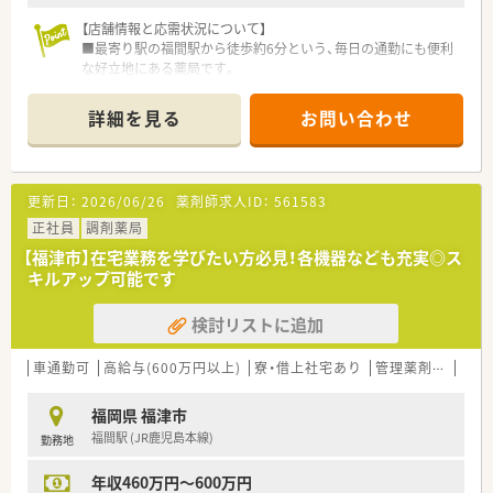
【店舗情報と応需状況について】
■最寄り駅の福間駅から徒歩約6分という、毎日の通勤にも便利
な好立地にある薬局です。
■主に全国的にも有名な皮膚科の処方箋を応需しており、1日に
平均して60～70枚を扱います。
詳細を見る
お問い合わせ
■薬剤師は常時2～3名、事務スタッフも常時2名体制で、ピッキ
ング補助もあり安心です。
【法人特徴について】
更新日：
2026/06/26
薬剤師求人ID：
561583
■福岡県を中心に20店舗以上の調剤薬局を展開しており、地域
に根差した医療を提供しています。
正社員
調剤薬局
■地域の女性と子供にフォーカスした薬局運営と、クリニックの
【福津市】在宅業務を学びたい方必見！各機器なども充実◎ス
開発事業を主な事業としています。
キルアップ可能です
■ドクターの開業支援から携わっているため、門前クリニックと
の連携が非常にスムーズです。
検討リストに追加
【勤務実態について】
■残業はほとんど発生せず、どの曜日も閉局してから1時間以内
車通勤可
高給与(600万円以上)
寮・借上社宅あり
管理薬剤師
教育
には業務を終えることができます。
■薬局では珍しい木曜日と日曜日、祝日が休みの完全週休二日制
福岡県 福津市
を採用している店舗です。
福間駅 (JR鹿児島本線)
勤務地
■業務が早く終わった日には、規定の勤務時間よりも早く帰宅で
きることも多くあります。
年収460万円～600万円