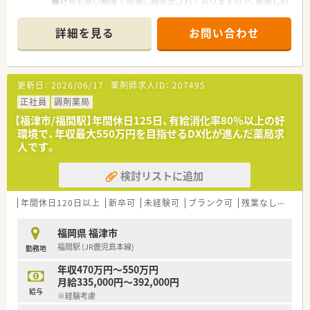
■社長も高い頻度で現場に顔を出されておりますので、風通しの
良い環境です。
■社員の方も皆様お話しぶりも優しい雰囲気です。
詳細を見る
お問い合わせ
更新日：
2026/06/17
薬剤師求人ID：
207495
正社員
調剤薬局
【福津市/福間駅】年間休日125日、有給消化率80％以上の好
環境で、年収最大550万円を目指せるDX化が進んだ薬局求
人です。
検討リストに追加
年間休日120日以上
新卒可
未経験可
ブランク可
残業なし(ほぼなし含む)
福岡県 福津市
福間駅 (JR鹿児島本線)
勤務地
年収470万円～550万円
月給335,000円～392,000円
給与
※経験考慮