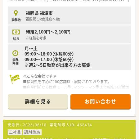
み、その実績が評価されている方が活躍中です。
■時短勤務や子の看護休暇などの制度を有効に活用し、家庭と仕
福岡県 福津市
事を見事に両立させている方が多くいます。
福間駅 (JR鹿児島本線)
勤務地
■充実した研修制度や資格取得支援を利用して、常に新しい知識
を学び続ける意欲的な方が活躍しています。
時給2,100円～2,100円
※経験を考慮
給与
月～土
09:00～18:00（休憩60分）
09:00～17:00（休憩60分）
勤務
時間
※週2～5日勤務が出来る方の募集
≪こんな会社です≫
■福岡県を中心に100店舗以上展開されております。
■病院門前から医療モール型、マンツーマン型まで幅広い形態の
店舗があり、薬剤師として幅広く経験を積む事が可能です。
また全店舗でOTCの取り扱いがあるため、調剤だけではなくOTC
詳細を見る
お問い合わせ
も経験できる環境です。
■社員教育に関しては、基本研修から興味ある分野を学べるテー
マ別研修があり、その他年次や役職に合わせた研修が充実してい
ます。
更新日：
2026/06/18
薬剤師求人ID：
468434
e‐learningは会社負担で受ける事ができるので認定薬剤師など
の取得も可能です。
正社員
調剤薬局
■調剤店も全店舗でOTCの取り扱いがあるため、調剤だけではな