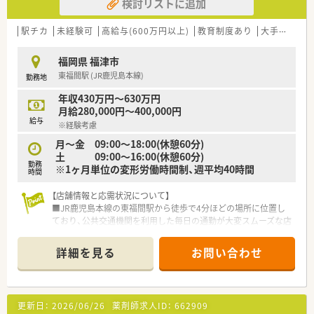
検討リストに追加
【勤務実態について】
■年間休日は125日と非常に多く、有給休暇も入社時から付与さ
駅チカ
未経験可
高給与(600万円以上)
教育制度あり
大手チェーン
れ、消化率は80％以上とプライベートも充実可能です。
■残業抑制を全社で推進しており、月平均の残業時間は10時間
福岡県 福津市
未満と、ワークライフバランスを重視したい方に最適な職場で
東福間駅 (JR鹿児島本線)
勤務地
す。
■1時間単位の有給取得やアニバーサリー休暇など、柔軟な休暇
年収430万円～630万円
制度が整っており、家族との時間も大切にできる勤務体系です。
月給280,000円～400,000円
給与
※経験考慮
月～金 09:00〜18:00(休憩60分)
土 09:00〜16:00(休憩60分)
勤務
※1ヶ月単位の変形労働時間制、週平均40時間
時間
【店舗情報と応需状況について】
■JR鹿児島本線の東福間駅から徒歩で4分ほどの場所に位置し
ており、公共交通機関を利用した毎日の通勤が大変スムーズな店
舗です。
■近隣にある医院より主に内科や小児科の処方箋を応需してお
詳細を見る
お問い合わせ
り、地域に根差した丁寧で安心な医療サービスを提供していま
す。
■大手グループの強みを活かして薬剤師1人あたりの処方箋処理
枚数は21枚と手厚く配置されており、ゆとりを持って業務をこ
更新日：
2026/06/26
薬剤師求人ID：
662909
なせます。