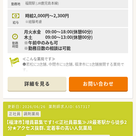
福間駅 (JR鹿児島本線)
勤務地
時給2,000円～2,300円
※経験考慮
給与
月火水金 09:00～18:00(休憩60分)
木土 09:00～13:00(休憩00分)
※午前中のみも可
勤務
時間
※勤務日数の相談は可能
≪こんな薬局です≫
●若松に2店舗、中間市に1店舗、福津市に1店舗展開する薬局で
す。
●二次元バーコード・薬袋発行機も導入済みです。
●ドクターが月に3～4回ほど、メーカー同席の勉強会も開催し
詳細を見る
お問い合わせ
ています。
●薬局近くにはファミレス・ドラッグストア・家電屋など周辺環
境も充実しています。
●店舗間が近いため、皆さんで助け合いながらお休みを取得され
更新日：
2026/06/26
薬剤師求人ID：
657317
ています。
正社員
調剤薬局
【福津市】増員募集です！≪正社員募集≫JR最寄駅から徒歩2
分★アクセス抜群、定着率の高い人気薬局