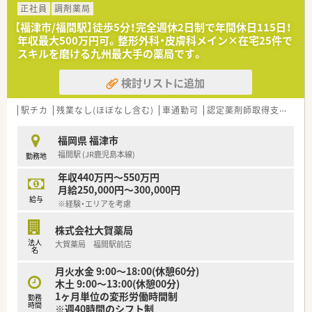
正社員
調剤薬局
【募集背景と求める人物像について】
【福津市/福間駅】徒歩5分！完全週休2日制で年間休日115日！
■今回は店舗の体制維持とさらなるサービス向上のため、調剤経
年収最大500万円可。整形外科・皮膚科メイン×在宅25件で
験のある正社員の薬剤師を欠員補充として募集しています。
スキルを磨ける九州最大手の薬局です。
■在宅業務や患者様へのフォローアップなど、地域に根差した対
人業務に対して前向きに明るく取り組める方を求めています。
検討リストに追加
■周囲のスタッフと円滑なコミュニケーションを図りながら、最
先端の調剤システムを柔軟に吸収できる若い力を歓迎いたしま
す。
駅チカ
残業なし(ほぼなし含む)
車通勤可
認定薬剤師取得支援あり
【法人特徴について】
福岡県 福津市
■全国に広大なネットワークを持つ大手チェーンのグループと
福間駅 (JR鹿児島本線)
勤務地
して、九州エリアだけでも70店舗以上をドミナント展開してい
ます。
年収440万円～550万円
■スマート薬歴システムを導入し、薬剤師へタブレットを1人1
月給250,000円～300,000円
台配布するなど、DXの推進による業務効率化に注力しています。
給与
※経験・エリアを考慮
■育児休業は子供が1歳になるまで取得可能で、時短勤務は小学
1年生の修了まで選択できるなど、子育て支援が大変手厚い法人
株式会社大賀薬局
です。
法人
大賀薬局 福間駅前店
名
【求人情報について】
月火水金 9:00～18:00(休憩60分)
■正社員での雇用契約となっており、提示される給与条件は年収
木土 9:00～13:00(休憩00分)
430万円から630万円程度でこれまでの実務経験を考慮します。
1ヶ月単位の変形労働時間制
■昇給は年1回4月に実施されるほか、賞与は年2回で計3ヶ月分
勤務
時間
※週40時間のシフト制
の支給実績があり、個人の能力に応じた等級制度を採用していま