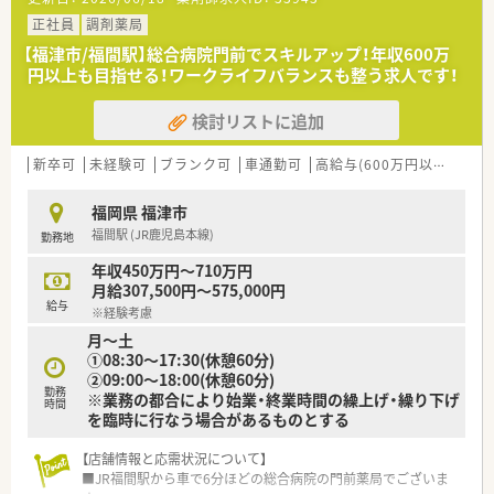
■増員のため新たな仲間を募集しており、今回は正社員として勤
務してくださる方を求めています。
正社員
調剤薬局
■コミュニケーション能力が高く、協調性を持った方と働きたい
【福津市/福間駅】総合病院門前でスキルアップ！年収600万
と考えている職場です。
円以上も目指せる！ワークライフバランスも整う求人です！
■かかりつけ薬剤師業務にも前向きに取り組める、意欲の高い方
を歓迎しています。
検討リストに追加
【法人特徴について】
■福岡県や熊本県、大分県に約30店舗の調剤薬局を展開してい
新卒可
未経験可
ブランク可
車通勤可
高給与(600万円以上)
認
る企業です。
■関東や関西、北陸、東海エリアに展開する大手ドラッグストア
福岡県 福津市
グループの一員です。
福間駅 (JR鹿児島本線)
勤務地
■年間休日120日以上と労働環境が整っており、プライベートも
大切にできます。
年収450万円～710万円
月給307,500円～575,000円
【求人情報について】
給与
※経験考慮
■未経験者やブランクがある方も歓迎しており、安心して入社で
月～土
きます。
①08:30～17:30(休憩60分)
■給与は経験やスキルを考慮し、年収480万円から550万円でご
②09:00～18:00(休憩60分)
相談可能です。
勤務
※業務の都合により始業・終業時間の繰上げ・繰り下げ
■昇給は年1回あり、賞与は年2回で合わせて1.5ヶ月分支給され
時間
を臨時に行なう場合があるものとする
る実績があります。
【店舗情報と応需状況について】
■JR福間駅から車で6分ほどの総合病院の門前薬局でございま