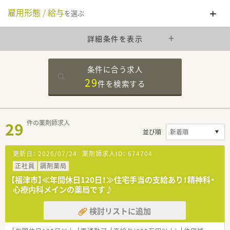
雇用形態 / 給与
を選ぶ
詳細条件を表示
条件に合う求人
29
件を
検索する
29
件の薬剤師求人
並び順
更新日：
2026/07/24
薬剤師求人ID：
674704
正社員
調剤薬局
【福津市】≪年間休日120日！≫住宅手当の支給あり！精神科・
心療内科メインの薬局です♪
検討リストに追加