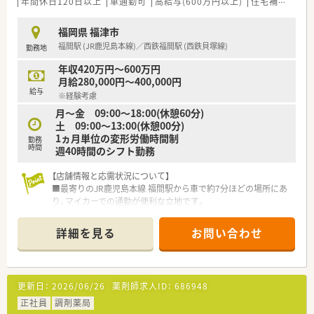
年間休日120日以上
車通勤可
高給与(600万円以上)
住宅補助(手当)あり
福岡県 福津市
福間駅 (JR鹿児島本線)／西鉄福間駅 (西鉄貝塚線)
勤務地
年収420万円～600万円
月給280,000円～400,000円
給与
※経験考慮
月～金 09:00〜18:00(休憩60分)
土 09:00〜13:00(休憩00分)
1ヵ月単位の変形労働時間制
勤務
時間
週40時間のシフト勤務
【店舗情報と応需状況について】
■最寄りのJR鹿児島本線 福間駅から車で約7分ほどの場所にあ
り、マイカーでの通勤が便利な立地です。
■主に精神科・心療内科の処方箋を応需しており、1日の応需枚
数は平均して140枚から150枚程度です。
詳細を見る
お問い合わせ
■現在は8名の薬剤師が在籍しており、ゆとりのある人員体制で
患者様一人ひとりに丁寧に対応しています。
【法人特徴について】
更新日：
2026/06/26
薬剤師求人ID：
686948
■業界最大級のネットワークを誇る大手グループの一員であり、
安定した経営基盤のもとで安心して働けます。
正社員
調剤薬局