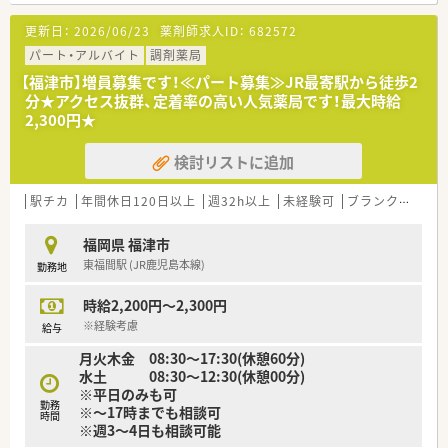
す。
更新日：
2026/06/23
薬剤師求人ID：
682572
■お近くにはショッピングモールもあるため、お昼休憩や通勤途
中のお買い物にも便利な立地です。
パート・アルバイト
調剤薬局
■未経験者の方は時給2,000円スタートとなります。
【福津市】増員募集です！≪パート募集≫JR最寄駅から徒歩2
分★アクセス抜群、定着率の高い人気薬局です！最大時給
＜こんな会社です＞
2,300円★
■福岡県内に3店舗展開しており、各店舗でしっかりと連携が取
れているので、サポート体制も安心です。
検討リストに追加
■地域の患者様にとって身近な薬局を目指して、一人ひとりの声
にしっかり耳を傾けるよう心掛けています。
■毎月店舗毎に面談を実施しています。
駅チカ
年間休日120日以上
週32h以上
未経験可
ブランク可
認
就業に際しての不安や、キャリアアップなどのご相談も定期的に
でき、風通しのいい環境です。
福岡県 福津市
■近隣で店舗展開をされており、ヘルプ体制も整っています。
東福間駅 (JR鹿児島本線)
勤務地
＜安心のサポート体制＞
時給2,200円～2,300円
■定期的に面談の時間を設けているなど、お一人お一人が長く、
安心して働けるような取り組みを会社で取り組まれています。
※経験考慮
給与
月火木金 08:30～17:30(休憩60分)
水土 08:30～12:30(休憩00分)
※平日のみも可
勤務
※～17時までも相談可
時間
※週3～4日も相談可能