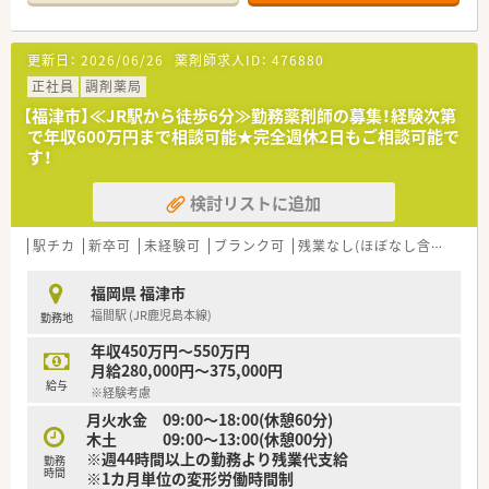
剤業務にあたっています。
【募集背景と求める人物像について】
更新日：
2026/06/26
薬剤師求人ID：
476880
■今回の正社員薬剤師の募集は増員のためであり組織体制強化
に向けた採用であります。
正社員
調剤薬局
■地域医療に貢献したいという強い想いを持つ薬剤師の方の応
【福津市】≪JR駅から徒歩6分≫勤務薬剤師の募集！経験次第
募を歓迎いたします。
で年収600万円まで相談可能★完全週休2日もご相談可能で
■待合室での患者さまとのコミュニケーションを大切にしたい
す！
と考える方を求めています。
検討リストに追加
【法人特徴について】
■福岡県と熊本県を中心に29店舗の薬局を展開しており、地域
に根差したサービスを提供しています。
駅チカ
新卒可
未経験可
ブランク可
残業なし(ほぼなし含む)
転
■薬を受け取る場所以上の、患者さま同士や薬剤師との交流が生
まれる空間づくりを目指しています。
福岡県 福津市
■患者さまが待ち時間を苦痛に感じないよう季節のディスプレ
福間駅 (JR鹿児島本線)
勤務地
イや地域の作品展示に力を入れています。
年収450万円～550万円
【求人情報について】
月給280,000円～375,000円
■経験に応じて年収450万円から最大580万円までが想定される
給与
※経験考慮
正社員の募集であります。
月火水金 09:00～18:00(休憩60分)
■年間休日数は4週8休に加え、夏季・年末年始休暇や年次有給休
木土 09:00～13:00(休憩00分)
暇も取得可能です。
※週44時間以上の勤務より残業代支給
■退職金制度や教育制度、定期健康診断、白衣貸与など充実した
勤務
時間
※1カ月単位の変形労働時間制
福利厚生がございます。