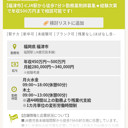
■在宅業務専用システムを自社開発しており、現場の薬剤師の意
【福津市】≪JR駅から徒歩7分≫勤務薬剤師募集★経験次第
見を集約して作っているので業務負荷軽減につながっています。
で年収500万円まで相談可能です！
報告書も、その場で入力が出来る仕組みを作っており、残業時間
を削減しています。
検討リストに追加
■臨時処方や急な在宅訪問に対応する『臨時処方専任薬剤師』を
配置しているので、 大幅な残業はありません。
■運転に不安のある方は3ヶ月研修があるので、着実に慣れて頂
駅チカ
新卒可
未経験可
ブランク可
残業なし(ほぼなし含む)
転
けます。
■運転が出来ない方もご相談は可能です。
福岡県 福津市
福間駅 (JR鹿児島本線)
勤務地
＜女性もご活躍いただける環境＞
■ライフイベントやご自身の状況の変化があった場合、雇用形態
年収450万円～500万円
変更の相談も可能です。
月給280,000円～340,000円
■育休取得率 100％。復帰率100%。男性育休取得実績(現在8名
給与
※経験考慮
取得)もあります。
月火水金
■子育て中の方は時短勤務も可能です。
09:00～18:00(休憩60分)
性別を問わず薬局長等、キャリアを積み活躍できるフィールドが
木土
ございます。
09:00～13:00(休憩00分)
勤務
時間
※週44時間以上の勤務より残業代支給
＜ワークライフバランスを推進＞
※1カ月単位の変形労働時間制
■平均の残業時間は10～15時間以内となっており正社員(S1)は
みなし残業を超える事はありません。
【店舗情報と応需状況について】
■終日休みカウントの年間休日は117日＋1日(バースデー休暇)！
■JR鹿児島本線福間駅から徒歩7分の好立地に位置しています。
半休等もシフトに組み込めるのでプライベートと両立が可能で
■主に皮膚科の処方箋を応需しており、1日あたり60枚から70枚
す。