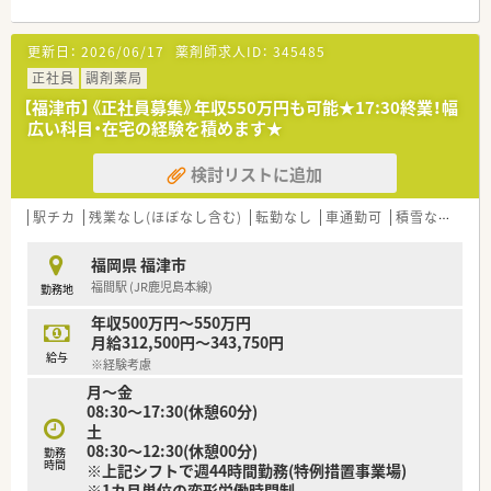
■常時2～3名体制となっており、体制も整っております。
■薬剤師の体制整備に伴うエリア一括での募集です。
更新日：
2026/06/17
薬剤師求人ID：
345485
＜店舗情報＞
正社員
調剤薬局
■皮膚科をメインに応需されています。
【福津市】《正社員募集》年収550万円も可能★17:30終業！幅
■店舗間の距離も近く、ヘルプ体制も整っている薬局です。
広い科目・在宅の経験を積めます★
■事務の方は常時2～3名いらっしゃり、ピッキングの補助もご
ざいます。
検討リストに追加
■平均すると60~70枚/日ですが、皮膚科の為多いときは100枚
以上来る日もございます。
駅チカ
残業なし(ほぼなし含む)
転勤なし
車通勤可
積雪なし
生
＜多様な働き方が可能＞
■店舗間の応援体制も整っているので有給消化もしやすい環境
福岡県 福津市
です。
福間駅 (JR鹿児島本線)
勤務地
＜門前クリニックとの良好な関係＞
年収500万円～550万円
■クリニックの開業から携わっているため、門前クリニックとの
月給312,500円～343,750円
関係が良好です。
給与
※経験考慮
■月に１回程度、各店舗の門前のドクターとミーティングを行
月～金
い、問題点かないかなどの擦り合わせを行っております。
08:30～17:30(休憩60分)
その為疑義照会もしやすく、無理な処方や急な処方内容変更など
土
もなく働きやすい現場です。
08:30～12:30(休憩00分)
■クリニックとの合同の勉強会など交流も多く、医療事務も含め
勤務
時間
※上記シフトで週44時間勤務(特例措置事業場)
た全スタッフとの関係も良好です。
※1カ月単位の変形労働時間制